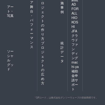
ア
ホテル
ロ
施
AD
http://w
アー
舞
ジ
事
FOR
ww.ichi
ト・
台
ェ
例
ALL
yanagi-
写真
・
ク
HIO
h.co.jp/
パ
ト
感謝を
KOS
フ
の
込めて
HI
ォ
富士川
作
JFA
町観光
ー
り
クラ
物産協
マ
方
ウド
会のHP
ン
プ
統
でお名
ファ
ス
ロ
計
前を掲
ン
ソー
示させ
ジ
デ
ディ
ていた
シャ
ェ
ー
ング
だきま
ル
ク
タ
mac
す。 必
グッ
ト
ず備考
hi-ya
ド
の
欄に掲
補助
載を希
広
金申
望され
め
請サ
るお名
方
ポー
前をご
ト
記入く
ださ
い。
「QRコード」は株式会社デンソーウェーブの登録商標です。
（文字
のみ／