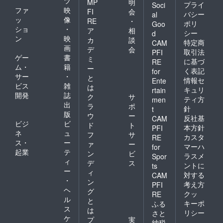
ツ
MP
明
プライ
Soci
の美し
ファ
映
FI
会
い大柳
バシー
al
ッ
像
RE
・
川渓谷
ポリ
Goo
ショ
・
を散策
ア
相
シー
d
くださ
ン
映
カ
談
特定商
CAM
い）⇒
画
デ
会
取引法
PFI
道の
ゲー
書
ミ
に基づ
駅・富
RE
ム・
籍
ー
士川
く表記
for
サー
・
（自由
と
情報セ
Ente
昼食、
ビス
雑
は
キュリ
rtain
ショッ
開発
誌
ク
サ
ティ方
men
ピン
出
ラ
ポ
針
t
グ）⇒
版
ウ
ー
甲府駅
反社基
CAM
ビジ
ビ
ド
ト
到着・
本方針
PFI
ネ
ュ
解散
フ
サ
カスタ
RE
14：00
ス・
ー
ァ
ー
マーハ
for
頃 ※朝
起業
テ
ン
ビ
ラスメ
Spor
食はホ
ィ
デ
ス
テルで
ントに
ts
ー
ィ
ご用意
対する
CAM
・
しま
ン
考え方
PFI
す。
ヘ
グ
クッ
RE
【宿泊
ル
と
キーポ
ふる
予定ホ
ス
は
リシー
テル】
さと
ケ
プ
実
いち柳
納税