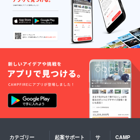
ず備考
す。 ※
す。 ＜
欄に掲
ホテル
工程＞※
載を希
は下記
詳細は
望され
のうち
別途ご
るお名
どちら
連絡と
前をご
かにな
なりま
記入く
りま
す。 １
ださ
す。 い
０月２
い。
ち柳ホ
８日
（文字
テル
（土）
のみ／
http://w
甲府駅
2023.11
ww.ichi
集合9：
.1〜
yanagi-
00（予
2024.10
h.co.jp/
定）⇒
月末）
あさひ
衣装着
セン
付け
チュ
AM⇒甲
リーホ
府市内
テル
（陣屋
https://
で待
asahiho
機）
tel.jp/ 感
13：
謝を込
00 ⇒
めて富
甲府市
士川町
内（信
観光物
玄公祭
産協会
り参
カテゴリー
起案サポート
サ
CAMP
のHPで
加）