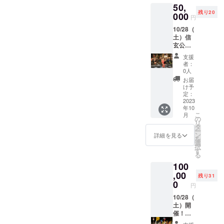
50,
岳・純
会のHP
残り20
米大吟
000
でお名
円
醸・辛
前を掲
10/28（
口）７
示させ
土）信
２０ｍ
ていた
玄公祭
ｌ 富
だきま
り武田
士川町
す。 必
支援
武者行
は江戸
ず備考
者：
列観覧
時代、
欄に掲
0人
（応
将軍に
載を希
お届
援）＋
氷を献
望され
け予
宿泊（1
上した
定：
るお名
泊2日／
2023
水の
前をご
年10
甲府駅
里。美
記入く
こ
月
までの
味しい
の
ださ
リ
送迎付
水でつ
タ
い。
ー
き）に
くった
ン
（文字
詳細を見る
を
利用で
米、地
選
のみ／
択
きる
酒をぜ
す
2023.11
る
クーポ
ひどう
.1〜
100
ン ※甲
ぞ。 感
2024.10
府駅集
,00
謝を込
月末）
残り31
合で
めて富
0
「※20歳
円
す。甲
士川町
未満の
府駅ま
10/28（
観光物
者によ
で、甲
土）開
産協会
る飲酒
府駅か
催！武
のHPで
は法令
らの移
田武者
お名前
で禁止