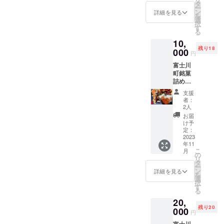
掲示
タ
ー
（文字
ン
詳細を見る
を
のみ／
選
択
2023.11
す
る
.1〜
10,
2024.10
残り18
月末）
000
円
※支援
富士川
時、必
町銘菓
ず備考
詰め合
欄に掲
わせ 富
載を希
支援
士川町
望され
者：
銘菓詰
るお名
2人
め合わ
前をご
お届
せ 松月
記入く
け予
堂 栗
ださ
定：
せんべ
2023
い。
年11
い 竹林
こ
月
堂 バ
の
リ
ターカ
タ
ー
ステラ
ン
詳細を見る
を
富士川
選
択
竹林
す
る
堂 信
20,
玄の武
残り20
将サブ
000
円
レ