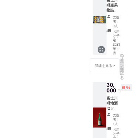
富士川
感謝を
町産果
込めて
物詰め
富士川
合わせ
町観光
支援
（写真
物産協
者：
はイ
会のHP
0人
メージ
でお名
お届
です）
前を掲
け予
生ゆず&
示させ
定：
加工品
2023
ていた
年11
セット
だきま
こ
月
ラ・フ
す。 必
の
リ
ランス
ず備考
タ
ー
（約
欄に掲
ン
詳細を見る
を
３．５
載を希
選
択
ｋｇ）
望され
す
る
感謝を
るお名
30,
込めて
前をご
残り9
富士川
000
記入く
円
町観光
ださ
富士川
物産協
い。
町地酒
会のHP
（文字
セット
でお名
のみ／
本菱７
前を掲
2023.11
支援
２０ｍ
示させ
.1〜
者：
ｌ 虎
ていた
2024.10
1人
王丸７
だきま
月末）
お届
２０ｍ
す。 必
※原材料
け予
ｌ 春
定：