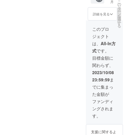
こ
月
13：
動に関
泊2日）
す。20
の
リ
00⇒甲
しては
に利用
歳未満
タ
ー
府市内
別途ご
できる
の方は
ン
詳細を見る
を
（信玄
連絡い
クーポ
このリ
選
択
公祭り
たしま
ン ※当
ターン
す
る
見
す。 ＜
日必ず
を選択
このプロ
学）
工程例
参加で
できま
ジェクト
13：30-
＞※詳細
きる方
せ
19：
は別途
がお申
ん。」
は、
All-In方
00⇒ホ
ご連絡
し込み
式
です。
テル
となり
くださ
（泊）
ます。
い。大
目標金額に
20：30
１０月
将不参
関わらず、
頃
２８日
加は軍
（土）
団の士
2023/10/08
甲府駅
気に関
23:59:59
ま
集合9：
わりま
00（予
す、大
でに集まっ
１０月
定）⇒
将の責
た金額が
２９日
衣装着
任を全
（日）
付け
うでき
ファンディ
ホテル
AM⇒甲
る方が
ングされま
出発9：
府市内
お申し
00⇒大
（陣屋
込みく
す。
柳川渓
で待
ださ
谷ハイ
機）
い。 ※
キング
13：
飼料価
支援に関するよ
（紅葉
00 ⇒
格等の