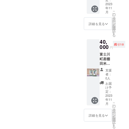
ず備考
及び添
鶯囀お
2023
欄に掲
加物等
年11
燗セッ
載を希
の食品
こ
月
ト３本
望され
の
表示は
リ
（富
るお名
タ
お届け
ー
岳・純
前をご
ン
商品の
詳細を見る
を
米大吟
記入く
選
ラベル
択
醸・辛
ださ
す
に表記
る
口）７
い。
されま
40,
２０ｍ
（文字
す。商
残り10
ｌ 富
000
のみ／
品開封
円
士川町
2023.11
前には
富士川
は江戸
.1〜
必ずお
町産棚
時代、
2024.10
届けの
田米＆
将軍に
月末）
リター
地酒
氷を献
ンに貼
支援
セット
上した
付され
者：
棚田米
水の
0人
たラベ
10kg 本
里。美
ルや注
お届
菱７２
味しい
け予
意書き
０ｍ
水で醸
定：
をご確
ｌ 虎
2023
した地
認くだ
年11
王丸７
酒をど
さい。
こ
月
２０ｍ
うぞ。
の
リ
ｌ 春
感謝を
タ
ー
鶯囀お
込めて
ン
詳細を見る
を
燗セッ
富士川
選
択
ト３本
町観光
す
る
（富
物産協