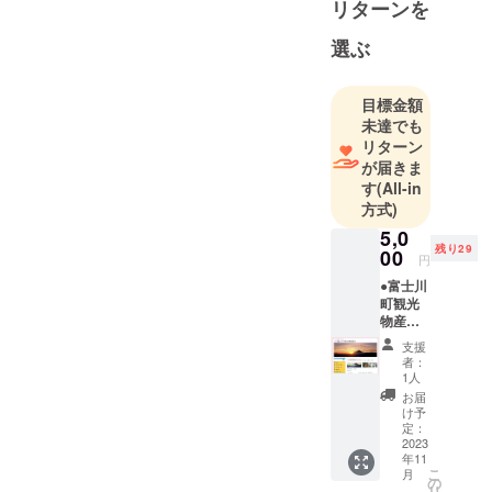
リターンを
選ぶ
目標金額
未達でも
リターン
が届きま
す
(All-in
方式)
5,0
残り29
00
円
●富士川
町観光
物産協
会から
支援
のお礼
者：
状 ●観
1人
光物産
お届
協会
け予
ホーム
定：
ページ
2023
年11
でのお
こ
月
名前の
の
リ