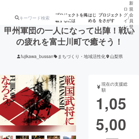
新
ロ
規
グ
会
プロジェクトを掲
はじ
プロジェクト
/
載するには
める
をさがす
イ
員
ン
登
甲州軍団の一人になって出陣！戦い
録
の疲れを富士川町で癒そう！
人気のプロ
注目のリ
注目の新着プロ
募集終了が近いプ
もうすぐ公開
fujikawa_bussan
まちづくり・地域活性化
山梨県
ジェクト
ターン
ジェクト
ロジェクト
されます
アート・写真
音楽
現在の支援総
額
1,05
テクノロジー・ガジェット
ゲーム・サ
5,00
映像・映画
書籍・雑誌
ビジネス・起業
チャレンジ