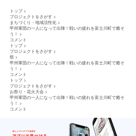
りま
00⇒大
ら甲府
す。 い
柳川渓
駅解散
トップ
>
ち柳ホ
谷ハイ
までと
プロジェクトをさがす
>
テル
キング
なりま
まちづくり・地域活性化
>
http://w
（紅葉
す。そ
ww.ichi
の美し
の間の
甲州軍団の一人になって出陣！戦いの疲れを富士川町で癒そ
yanagi-
い大柳
移動は
う！
>
h.co.jp/
川渓谷
こちら
コメント
あさひ
を散策
で手配
トップ
>
セン
くださ
いたし
プロジェクトをさがす
>
チュ
い）⇒
ます
祭
>
リーホ
道の
（大将
テル
駅・富
は他の
甲州軍団の一人になって出陣！戦いの疲れを富士川町で癒そ
https://
士川
武将と
う！
>
asahiho
（自由
は別で
コメント
tel.jp/ 感
昼食、
の特別
トップ
>
謝を込
ショッ
移動と
プロジェクトをさがす
>
めて富
ピン
なりま
士川町
グ）⇒
す）。
お祭り・花火大会
>
観光物
甲府駅
甲府駅
甲州軍団の一人になって出陣！戦いの疲れを富士川町で癒そ
産協会
到着・
まで、
う！
>
のHPで
解散
甲府駅
コメント
お名前
14：00
からの
を掲示
頃 ※朝
移動は
させて
食はホ
各自で
いただ
テルで
手配を
きま
ご用意
お願い
す。 必
しま
致しま