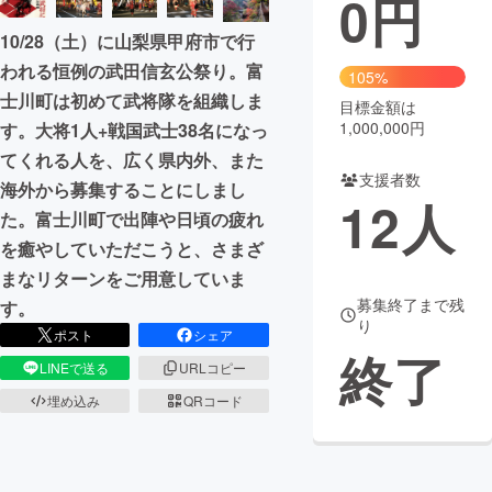
0
円
10/28（土）に山梨県甲府市で行
まちづくり・地域活性化
われる恒例の武田信玄公祭り。富
105%
士川町は初めて武将隊を組織しま
目標金額は
CAMPFIRE for Social Good
CAMPFIRE Creation
1,000,000円
す。大将1人+戦国武士38名になっ
CAMPFIREふるさと納税
machi-ya
コミュニティ
てくれる人を、広く県内外、また
支援者数
海外から募集することにしまし
12
人
た。富士川町で出陣や日頃の疲れ
を癒やしていただこうと、さまざ
まなリターンをご用意していま
募集終了まで残
す。
り
ポスト
シェア
終了
LINEで送る
URLコピー
埋め込み
QRコード