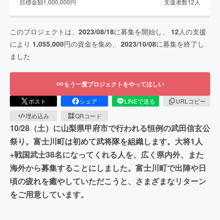
目標金額
1,000,000
円
支援者数
12
人
このプロジェクトは、
2023/08/18
に募集を開始し、
12
人の支援
により
1,055,000
円の資金を集め、
2023/10/08
に募集を終了し
ました
もう一度プロジェクトをやってほしい
ポスト
シェア
LINEで送る
URLコピー
埋め込み
QRコード
10/28（土）に山梨県甲府市で行われる恒例の武田信玄公
祭り。富士川町は初めて武将隊を組織します。大将1人
+戦国武士38名になってくれる人を、広く県内外、また
海外から募集することにしました。富士川町で出陣や日
頃の疲れを癒やしていただこうと、さまざまなリターン
をご用意しています。