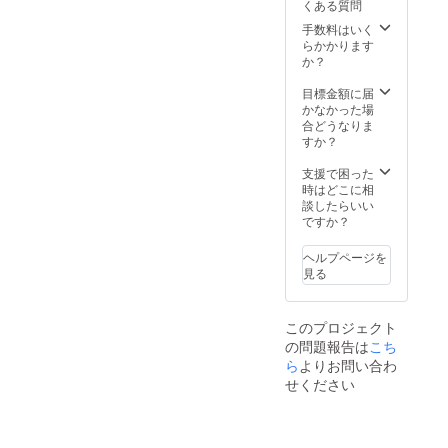
くある質問
の美し
甲府市
高騰に
い大柳
内（信
より、
手数料はいく
川渓谷
玄公祭
今年は
らかかります
を散策
り参
大将の
か？
くださ
加）
乗馬は
い）⇒
16：
ありま
目標金額に届
道の
00⇒衣
せん。
かなかった場
駅・富
装着脱
ご了承
合どうなりま
士川
⇒ホテ
くださ
すか？
（自由
ル
い。 ※
昼食、
（泊）
武田二
支援で困った
ショッ
21：00
十四将
時はどこに相
ピン
頃 ※昼
のうち
談したらいい
グ）⇒
食はお
どの部
ですか？
甲府駅
弁当を
隊の大
到着・
ご用意
将かは8
ヘルプページを
解散
しま
月上旬
見る
14：00
す。 ※
頃、本
頃 ※朝
夕食は
文にて
食はホ
ホテル
発表い
このプロジェクト
テルと
でご用
たしま
の問題報告は
こち
なりま
意しま
す。 ※
す。 ※
す。 １
大将と
ら
よりお問い合わ
ホテル
０月２
しての
せください
は下記
９日
おもて
のうち
（日）
なしは
どちら
ホテル
甲府駅
かにな
出発9：
集合か