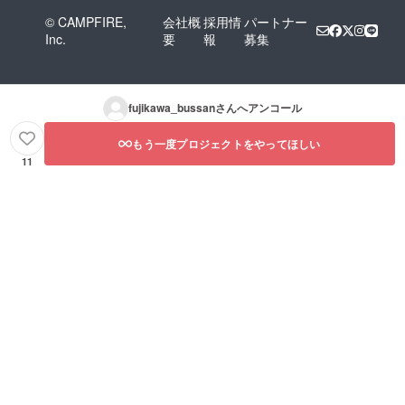
2023.11
© CAMPFIRE,
会社概
採用情
パートナー
.1〜
Inc.
要
報
募集
2024.10
月末）
fujikawa_bussan
さんへアンコール
もう一度プロジェクトをやってほしい
11