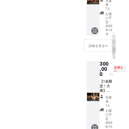
支援
動は各
行列行
を掲示
されて
者：
自で手
列参加
させて
いま
7人
配をお
＋宿泊
いただ
す。20
お届
願い致
（1泊2
きま
歳未満
け予
しま
日）に
す。 必
定：
の方は
す。 ※
利用で
2023
ず備考
このリ
年10
山梨県
きる
欄に掲
ターン
こ
月
内の移
クーポ
載を希
の
を選択
リ
動に関
ン ※当
望され
タ
できま
ー
しては
日必ず
るお名
ン
せ
詳細を見る
を
お申込
参加で
前をご
選
ん。」
択
者に別
きる方
記入く
す
る
途ご連
がお申
ださ
300
絡いた
し込み
い。
しま
くださ
,00
（文字
在庫な
し
す。 ＜
い。 ※
のみ／
0
円
工程例
甲府駅
2023.11
＞※詳細
まで、
【1名限
.1〜
は別途
甲府駅
定！大
2024.10
各自に
からの
将】
月末）
ご連絡
移動は
10/28（
「※20歳
支援
となり
各自で
土）開
未満の
者：
ます。
手配を
催！武
者によ
1人
１０月
お願い
田武者
る飲酒
お届
２８日
致しま
行列
は法令
け予
（土）
す。 ※
（大
で禁止
定：
甲府駅
山梨県
将）＋
2023
されて
年10
集合
内の移
宿泊（1
いま