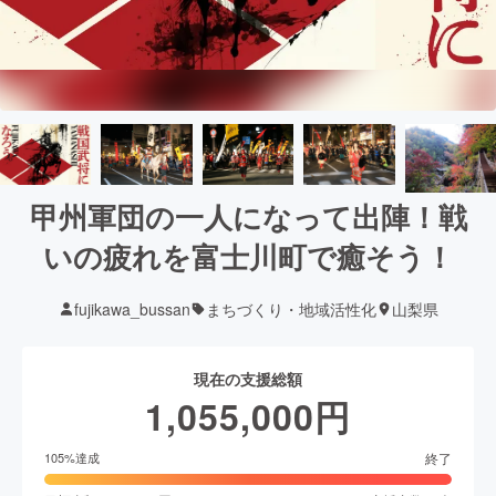
甲州軍団の一人になって出陣！戦
いの疲れを富士川町で癒そう！
fujikawa_bussan
まちづくり・地域活性化
山梨県
現在の支援総額
1,055,000
円
終了
105
%達成