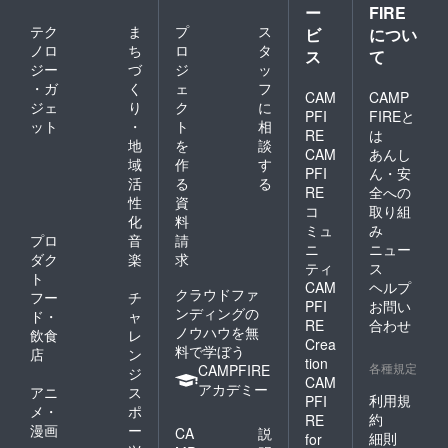
ー
FIRE
お名前
16：
を掲示
00⇒衣
テク
ま
プ
ス
ビ
につい
させて
装着脱
ノロ
ち
ロ
タ
ス
て
いただ
⇒ホテ
ジー
づ
ジ
ッ
きま
ル
・ガ
く
ェ
フ
す。 必
（泊）
CAM
CAMP
ジェ
り
ク
に
ず備考
21：00
PFI
FIREと
欄に掲
頃 ※昼
ット
・
ト
相
RE
は
載を希
食はお
地
を
談
CAM
あんし
望され
弁当を
域
作
す
るお名
ご用意
PFI
ん・安
活
る
る
前をご
しま
RE
全への
性
資
記入く
す。 ※
コ
取り組
ださ
夕食は
化
料
ミュ
み
い。
ホテル
プロ
音
請
ニ
ニュー
（文字
でご用
ダク
楽
求
のみ／
意しま
ティ
ス
ト
2023.11
す。 １
CAM
ヘルプ
クラウドファ
フー
チ
.1〜
０月２
PFI
お問い
ンディングの
2024.10
９日
ド・
ャ
RE
合わせ
月末）
（日）
ノウハウを無
飲食
レ
Crea
ホテル
料で学ぼう
店
ン
tion
出発9：
各種規定
CAMPFIRE
ジ
00⇒大
CAM
アカデミー
アニ
ス
柳川渓
利用規
PFI
メ・
ポ
谷ハイ
約
RE
キング
漫画
ー
CA
説
細則
for
（紅葉