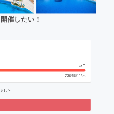
を開催したい！
終了
支援者数
114
人
ました