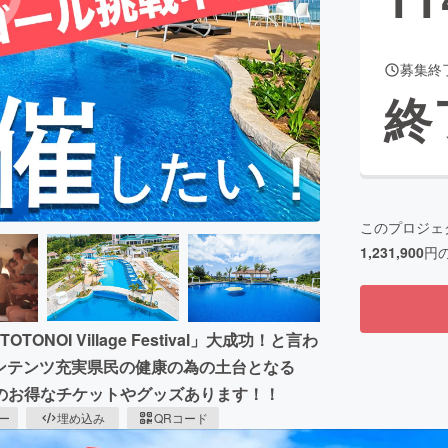
募集終
CAMPFIRE for Social Good
CAMPFIRE Creation
終
CAMPFIREふるさと納税
machi-ya
コミュニティ
このプロジェ
1,231,900
円
OI Village Festival」大成功！と言わ
ンテンツ充実県民の健康の為の土台となる
のお得なチケットやグッズあります！！
ピー
埋め込み
QRコード