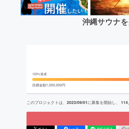
沖縄サウナを
123
%達成
目標金額
1,000,000
円
このプロジェクトは、
2023/09/01
に募集を開始し、
114
ポスト
シェア
LINEで送る
U