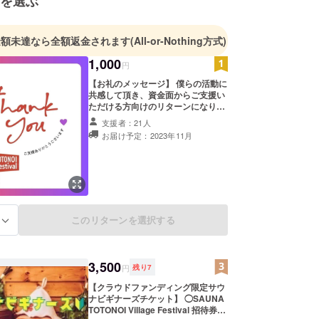
を選ぶ
金額未達なら全額返金されます
(All-or-Nothing方式)
1,000
円
【お礼のメッセージ】 僕らの活動に
共感して頂き、資金面からご支援い
ただける方向けのリターンになりま
す。 （支援金の全てをフェス運営に
支援者：21人
使用します。） プロジェクト終了後
お届け予定：2023年11月
に実行委員代表の伊波から 感謝の
メッセージをCAMPFIREメッセージ
にてお送りさせて頂きます。 ※上乗
せで応援もできます！
このリターンを選択する
る
3,500
円
残り
7
【クラウドファンディング限定サウ
ナビギナーズチケット】 ◯SAUNA
TOTONOI Village Festival 招待券