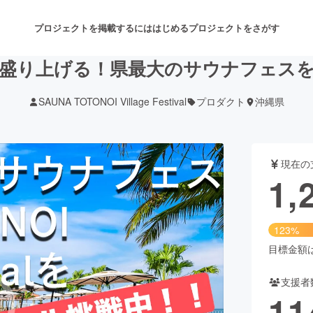
プロジェクトを掲載するには
はじめる
プロジェクトをさがす
盛り上げる！県最大のサウナフェス
SAUNA TOTONOI Village Festival
プロダクト
沖縄県
注目のリターン
注目の新着プロジェクト
募集終了が近いプロジェクト
も
現在の
音楽
舞台・パフォーマンス
1,
ゲーム・サービス開発
フード・飲食店
123%
書籍・雑誌出版
アニメ・漫画
目標金額は1
支援者
チャレンジ
ビューティー・ヘルスケ
11