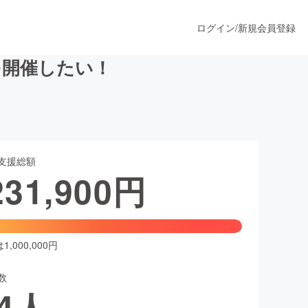
ログイン
/
新規会員登録
を開催したい！
うすぐ公開されます
支援総額
プロダクト
231,900
円
ファッション
スポーツ
,000,000円
数
ア
ソーシャルグッド
4
人