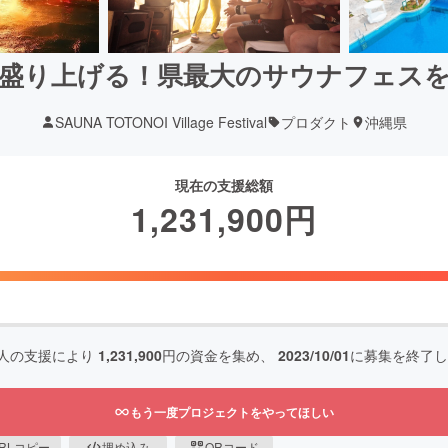
盛り上げる！県最大のサウナフェス
SAUNA TOTONOI Village Festival
プロダクト
沖縄県
現在の支援総額
1,231,900
円
人の支援により
1,231,900
円の資金を集め、
2023/10/01
に募集を終了し
もう一度プロジェクトをやってほしい
RLコピー
埋め込み
QRコード