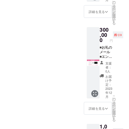
映画の
くの劇
の
リター
リ
エンド
場で上
タ
ンは
ー
ロール
映され
ン
2023年
詳細を見る
を
に「協
ない事
選
11月に
択
賛」と
があっ
す
お届け
る
して御
ても払
しま
300
社名
い戻し
す。
（団体
,00
はでき
(注)色と
残り3
名）を
ませ
0
サイズ
円
小さく
ん。
をお選
掲載し
■お礼の
(注)誰の
びくだ
ます。
メール
サイン
さい。
備考欄
■エンド
かは選
に掲載
ロール
べませ
支援
する社
に「ア
ん。
者：
名（団
ソシエ
(注)DV
0人
体名）
イト・
Dはサイ
お届
を必ず
プロ
ンを入
け予
明記
デュー
れる為
定：
（ロゴ
サー」
2023
にシュ
年12
使用
として
リンク
こ
月
可）し
お名前
を外し
の
リ
てくだ
掲載
ます。
タ
ー
さい。
（個人
(注)DV
ン
詳細を見る
を
（注）
さま向
D以外の
選
択
掲載順
け）
リター
す
る
序はこ
（注）
ンは
1,0
ちらに
映画の
2023年