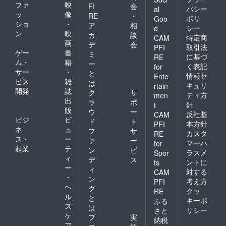
ファ
映
FI
会
バシー
al
ッ
像
RE
・
ポリ
Goo
ショ
・
ア
相
シー
d
ン
映
カ
談
特定商
CAM
画
デ
会
取引法
PFI
ゲー
書
ミ
に基づ
RE
ム・
籍
ー
く表記
for
サー
・
と
情報セ
Ente
ビス
雑
は
キュリ
rtain
開発
誌
ク
サ
ティ方
men
出
ラ
ポ
針
t
版
ウ
ー
反社基
CAM
ビジ
ビ
ド
ト
本方針
PFI
ネ
ュ
フ
サ
カスタ
RE
ス・
ー
ァ
ー
マーハ
for
起業
テ
ン
ビ
ラスメ
Spor
ィ
デ
ス
ントに
ts
ー
ィ
対する
CAM
・
ン
考え方
PFI
ヘ
グ
クッ
RE
ル
と
キーポ
ふる
ス
は
リシー
さと
ケ
プ
実
納税
ア