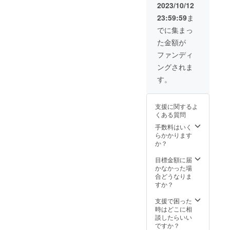
い。
ティ
2023/10/12
（注）
ブ・プ
23:59:59
ま
掲載順
ロ
序は先
デュー
でに集まっ
着順と
サー」
た金額が
しま
とし
す。
て、ス
ファンディ
（注）
タッフ
ングされま
通常ア
の先頭
ソシエ
にお名
す。
イト・
前を掲
プロ
載しま
デュー
す
支援に関するよ
サーが
（ニッ
くある質問
持つ作
クネー
品や宣
ム不
手数料はいく
伝、上
可）。
らかかります
映など
備考欄
か？
に対す
に掲載
る権限
するお
目標金額に届
はあり
名前を
かなかった場
ませ
必ず明
合どうなりま
ん。
記して
すか？
くださ
い。
支援で困った
（注）
時はどこに相
映画祭
談したらいい
への参
ですか？