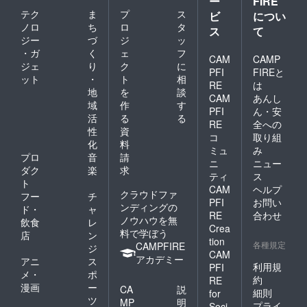
ー
FIRE
映など
テク
ま
プ
ス
に対す
ビ
につい
る権限
ノロ
ち
ロ
タ
ス
て
はあり
ジー
づ
ジ
ッ
ませ
・ガ
く
ェ
フ
ん。
CAM
CAMP
ジェ
り
ク
に
PFI
FIREと
ット
・
ト
相
RE
は
地
を
談
CAM
あんし
域
作
す
PFI
ん・安
活
る
る
RE
全への
性
資
コ
取り組
化
料
ミュ
み
プロ
音
請
ニ
ニュー
ダク
楽
求
ティ
ス
ト
CAM
ヘルプ
クラウドファ
フー
チ
PFI
お問い
ンディングの
ド・
ャ
RE
合わせ
ノウハウを無
飲食
レ
Crea
料で学ぼう
店
ン
tion
各種規定
CAMPFIRE
ジ
CAM
アカデミー
アニ
ス
利用規
PFI
メ・
ポ
約
RE
漫画
ー
CA
説
細則
for
ツ
MP
明
プライ
Soci