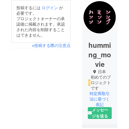
投稿するには
ログイン
が
必要です。
プロジェクトオーナーの承
認後に掲載されます。承認
された内容を削除すること
はできません。
hummi
※投稿する際の注意点
ng_mo
vie
日本
初めてのプ
ロジェクト
です
特定商取引
法に基づく
表記
メッセー
ジを送る