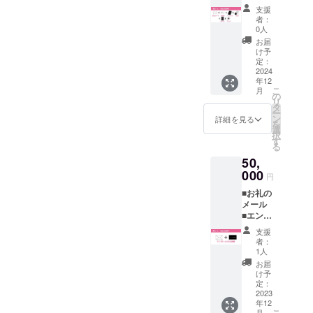
通前売
自筆サ
できな
支援
券(自筆
イン入
い場合
者：
サイン
り) (注)
があり
0人
入り) ︎︎︎︎■
お近く
ます。
お届
パンフ
の劇場
（注）
け予
レット
で上映
定：
掲載順
(自筆サ
2024
されな
序はこ
年12
イン入
い事が
ちにお
こ
月
り) ︎︎︎︎■ク
あって
の
任せい
リ
ラファ
も払い
タ
ただき
ー
ン限定
戻しは
ン
ます。
詳細を見る
を
ジャ
できま
選
択
ケット
せん。
す
る
DVD(自
(注)誰の
50,
筆サイ
サイン
ン入り)
000
かは選
円
︎︎︎︎■B2サ
べませ
■お礼の
イズポ
ん。
メール
スター
(注)DV
■エンド
(非売品/
Dはサイ
ロール
自筆サ
ンを入
支援
に社名
イン入
れる為
者：
掲載
り) ︎︎︎︎■オ
にシュ
1人
（企
リジナ
リンク
お届
業・団
ル半袖T
を外し
け予
体さま
シャツ
定：
ます。
向け）
2023
(非売品)
(注)DV
年12
（注）
(注)お近
D以外の
こ
月