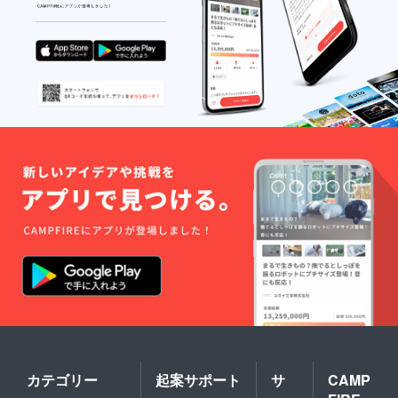
催地：
東京／
2023年
12月
頃・開
催地：
イタリ
ア／
2024年
2月頃・
開催
地：ア
メリカ
ワシン
トン
州。な
ど。
（注）
通常エ
グゼク
ティ
ブ・プ
ロ
デュー
サーが
持つ作
品や宣
カテゴリー
起案サポート
サ
CAMP
伝、上