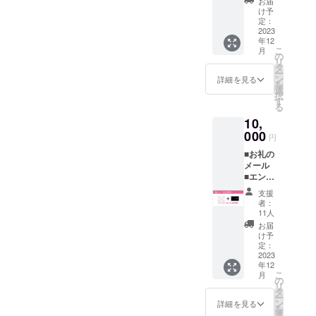
お届
パンフ
はでき
け予
レット
ませ
定：
(自筆サ
2023
ん。
年12
イン入
(注)誰の
こ
月
り) ︎︎︎︎■シ
サイン
の
リ
ンガロ
かは選
タ
ー
ンパ
べませ
ン
詳細を見る
を
レード
ん。
選
択
CD(ク
(注)DV
す
る
ラファ
Dはサイ
10,
ン限定
ンを入
ジャ
000
れる為
円
ケット/
にシュ
■お礼の
自筆サ
リンク
メール
イン入
を外し
■エンド
り) (注)
ます。
ロール
お近く
(注)DV
支援
にお名
の劇場
D以外の
者：
前掲載
で上映
リター
11人
（個人
されな
ンは
お届
さま向
い事が
2023年
け予
け）
あって
定：
11月に
（注）
2023
も払い
お届け
年12
映画の
戻しは
しま
こ
月
エンド
できま
の
す。
リ
ロール
せん。
タ
ー
に「ク
(注)誰の
ン
詳細を見る
を
ラウド
サイン
選