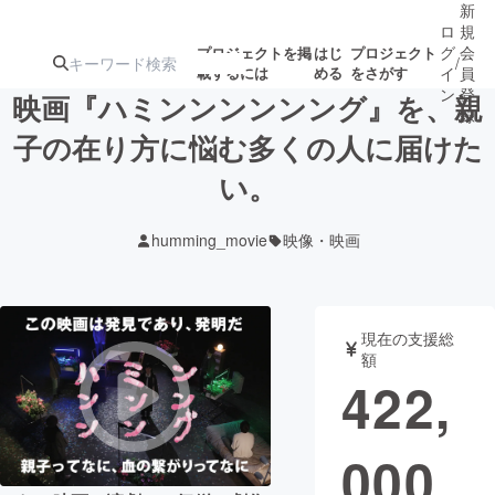
新
ロ
規
グ
会
プロジェクトを掲
はじ
プロジェクト
/
載するには
める
をさがす
イ
員
ン
登
映画『ハミンンンンンング』を、親
録
子の在り方に悩む多くの人に届けた
い。
人気のプロ
注目のリ
注目の新着プロ
募集終了が近いプ
もうすぐ公開
ジェクト
ターン
ジェクト
ロジェクト
されます
humming_movie
映像・映画
アート・写真
音楽
現在の支援総
テクノロジー・ガジェット
ゲーム・サ
額
422,
映像・映画
書籍・雑誌
000
ビジネス・起業
チャレンジ