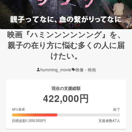
映画『ハミンンンンンング』を、
親子の在り方に悩む多くの人に届
けたい。
humming_movie
映像・映画
現在の支援総額
422,000
円
終了
42
%達成
目標金額
1,000,000
円
支援者数
47
人