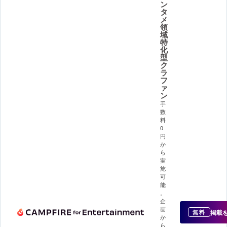
ン
タ
メ
領
域
特
化
型
ク
ラ
フ
ァ
ン
手
数
料
0
円
か
ら
実
施
可
能
。
企
画
掲載
無料
か
ら