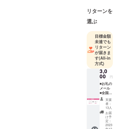
リターンを
選ぶ
目標金額
未達でも
リターン
が届きま
す
(All-in
方式)
3,0
00
円
︎︎︎︎■お礼の
メール
︎︎︎︎■︎全国共
通前売
支援
券(自筆
者：
サイン
13人
入り)
お届
(注)お近
け予
くの劇
定：
場で上
2023
年12