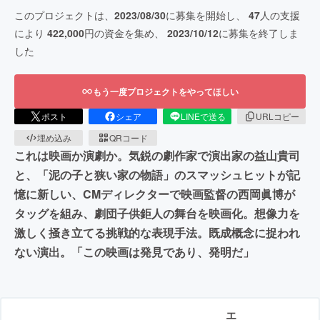
このプロジェクトは、
2023/08/30
に募集を開始し、
47
人の支援
により
422,000
円の資金を集め、
2023/10/12
に募集を終了しま
した
もう一度プロジェクトをやってほしい
ポスト
シェア
LINEで送る
URLコピー
埋め込み
QRコード
これは映画か演劇か。気鋭の劇作家で演出家の益山貴司
と、「泥の子と狭い家の物語」のスマッシュヒットが記
憶に新しい、CMディレクターで映画監督の西岡眞博が
タッグを組み、劇団子供鉅人の舞台を映画化。想像力を
激しく掻き立てる挑戦的な表現手法。既成概念に捉われ
ない演出。「この映画は発見であり、発明だ」
エ