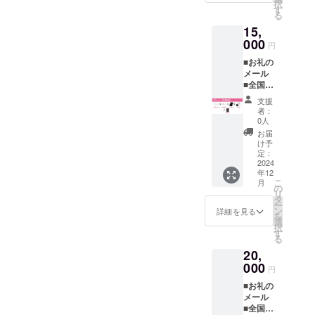
択
ファン
かは選
す
る
ディン
べませ
15,
グ協
ん。
力」と
000
(注)CD
円
してお
はサイ
■お礼の
名前を
ンを入
メール
小さく
れる為
︎︎︎︎■全国共
掲載し
にシュ
通前売
ます
リンク
支援
券(自筆
（ニッ
を外し
者：
サイン
クネー
ます。
0人
入り) ︎︎︎︎■
ム
お届
パンフ
可）。
け予
レット
備考欄
定：
(自筆サ
2024
に掲載
年12
イン入
するお
こ
月
り) ︎︎︎︎■ク
名前を
の
リ
ラファ
必ず明
タ
ー
ン限定
記して
ン
詳細を見る
を
ジャ
くださ
選
択
ケット
い。
す
る
DVD(自
（注）
20,
筆サイ
公序良
ン入り)
000
俗に反
円
︎︎︎︎■B2サ
する
■お礼の
イズポ
ニック
メール
スター
ネーム
︎︎︎︎■全国共
(非売品/
は掲載