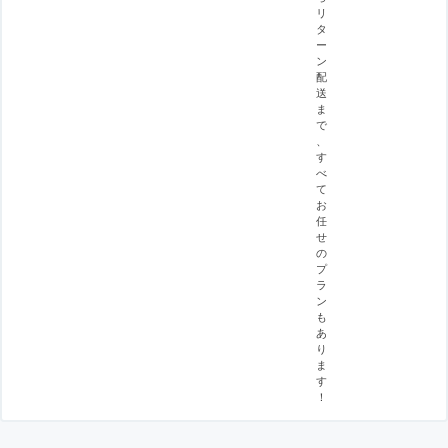
リ
タ
ー
ン
配
送
ま
で
、
す
べ
て
お
任
せ
の
プ
ラ
ン
も
あ
り
ま
す
！