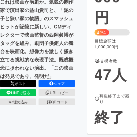
これは映画か演劇か。気鋭の劇作
円
家で演出家の益山貴司と、「泥の
まちづくり・地域活性化
子と狭い家の物語」のスマッシュ
ヒットが記憶に新しい、CMディ
CAMPFIRE for Social Good
CAMPFIRE Creation
42%
レクターで映画監督の西岡眞博が
CAMPFIREふるさと納税
machi-ya
コミュニティ
目標金額は
タッグを組み、劇団子供鉅人の舞
1,000,000円
台を映画化。想像力を激しく掻き
立てる挑戦的な表現手法。既成概
支援者数
47
人
念に捉われない演出。「この映画
は発見であり、発明だ」
ポスト
シェア
LINEで送る
URLコピー
募集終了まで残
り
埋め込み
QRコード
終了