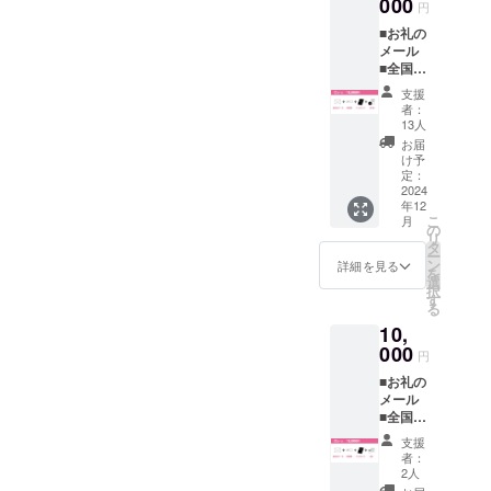
も払い
000
円
戻しは
︎︎︎︎■お礼の
できま
メール
せん。
︎︎︎︎■全国共
(注)誰の
通前売
サイン
支援
券(自筆
かは選
者：
サイン
べませ
13人
入り) ︎︎︎︎■
ん。
お届
パンフ
け予
レット
定：
(自筆サ
2024
年12
イン入
こ
月
り) ︎︎︎︎■ク
の
リ
ラファ
タ
ー
ン限定
ン
詳細を見る
を
ジャ
選
択
ケット
す
る
DVD(自
10,
筆サイ
ン入り)
000
円
(注)お近
■お礼の
くの劇
メール
場で上
︎︎︎︎■全国共
映され
通前売
ない事
支援
券(自筆
があっ
者：
サイン
ても払
2人
入り) ︎︎︎︎■
い戻し