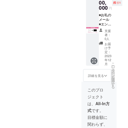
お任せ
エンド
00,
11月に
残り1
いただ
ロール
お届け
000
円
きま
に「ア
しま
す。
ソシエ
■お礼の
す。
（注）
イト・
メール
(注)色と
一定の
プロ
■エンド
サイズ
審査が
デュー
ロール
をお選
支援
ござい
サー」
に「エ
びくだ
者：
ます。
とし
グゼク
さい。
0人
て、プ
ティ
お届
ロ
ブ・プ
け予
デュー
ロ
定：
サーの
デュー
2023
年12
次にお
サー」
こ
月
名前を
として
の
リ
掲載し
お名前
タ
ー
ます
掲載＆
ン
詳細を見る
を
（ニッ
映画祭
選
択
クネー
参加権
す
る
ム不
（個人
このプロ
可）。
さま向
ジェクト
備考欄
け）
に掲載
（注）
は、
All-In方
するお
映画の
式
です。
名前を
エンド
必ず明
ロール
目標金額に
記して
に「エ
関わらず、
くださ
グゼク