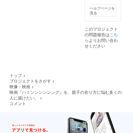
加は、
国内外
ヘルプページを
問わず
見る
映画祭
に入選
し、且
このプロジェクト
つス
の問題報告は
こち
タッフ
が一人
ら
よりお問い合わ
でも参
せください
加する
場合に
限りま
す。交
通費・
宿泊費
トップ
>
などの
プロジェクトをさがす
>
経費は
映像・映画
>
別途必
要で
映画『ハミンンンンンング』を、親子の在り方に悩む多くの
す。
人に届けたい。
>
【応募
コメント
済み映
画祭の
一例】
2023年
11月
頃・開