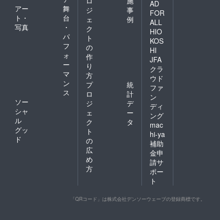
ロ
施
AD
アー
舞
ジ
事
FOR
ト・
台
ェ
例
ALL
写真
・
ク
HIO
パ
ト
KOS
フ
の
HI
ォ
作
JFA
ー
り
クラ
マ
方
ウド
ン
プ
統
ファ
ス
ロ
計
ン
ソー
ジ
デ
ディ
シャ
ェ
ー
ング
ル
ク
タ
mac
グッ
ト
hi-ya
ド
の
補助
広
金申
め
請サ
方
ポー
ト
「QRコード」は株式会社デンソーウェーブの登録商標です。