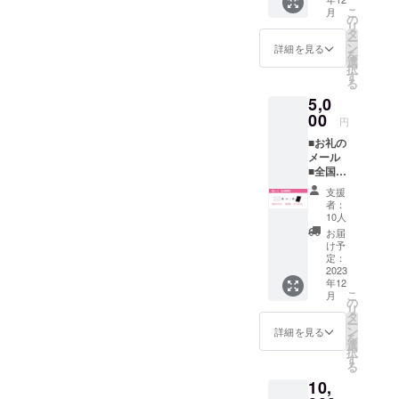
映され
こ
月
ない事
の
リ
があっ
タ
ー
ても払
ン
詳細を見る
を
い戻し
選
択
はでき
す
る
ませ
5,0
ん。
(注)誰の
00
円
サイン
︎︎︎︎■お礼の
かは選
メール
べませ
︎︎︎︎■全国共
ん。
通前売
支援
券(自筆
者：
サイン
10人
入り) ︎︎︎︎■
お届
パンフ
け予
レット
定：
(自筆サ
2023
年12
イン入
こ
月
り) (注)
の
リ
お近く
タ
ー
の劇場
ン
詳細を見る
を
で上映
選
択
されな
す
る
い事が
10,
あって