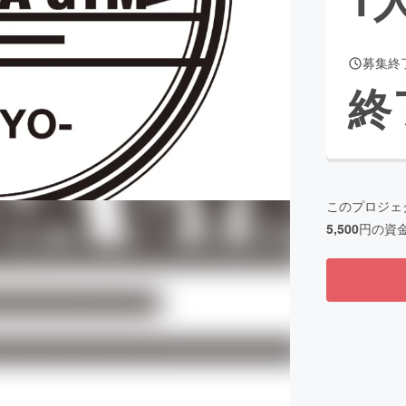
募集終
CAMPFIRE for Social Good
CAMPFIRE Creation
終
CAMPFIREふるさと納税
machi-ya
コミュニティ
このプロジェ
5,500
円の資