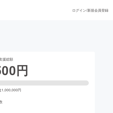
ログイン
/
新規会員登録
！
うすぐ公開されます
支援総額
プロダクト
500
円
ファッション
スポーツ
,000,000円
数
ア
ソーシャルグッド
人