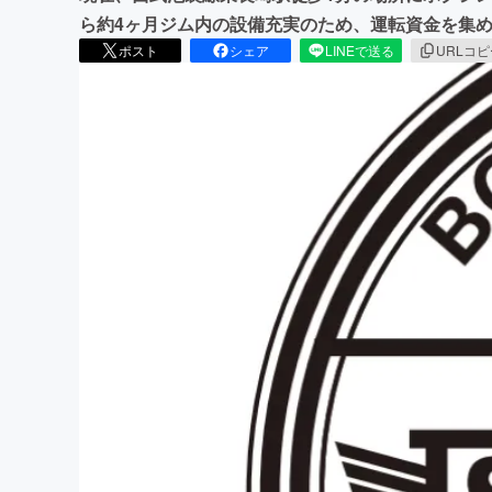
ら約4ヶ月ジム内の設備充実のため、運転資金を集
ポスト
シェア
LINEで送る
URLコ