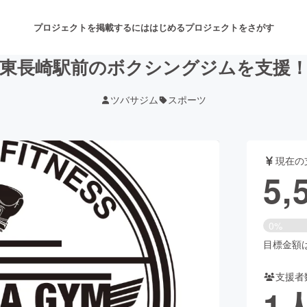
プロジェクトを掲載するには
はじめる
プロジェクトをさがす
東長崎駅前のボクシングジムを支援
ツバサジム
スポーツ
注目のリターン
注目の新着プロジェクト
募集終了が近いプロジェクト
も
現在の
音楽
舞台・パフォーマンス
5,
ゲーム・サービス開発
フード・飲食店
0%
書籍・雑誌出版
アニメ・漫画
目標金額は1
支援者
チャレンジ
ビューティー・ヘルスケ
1