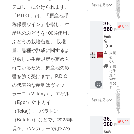
よる
クベ
す。 ぶ
ー
移され
酵後、
しいに
ク・メ
750ml ※
き）
ン
したカ
詳細を見る
チョコ
リーが
テゴリーに分けられます。
どう品
を
ます。
ワイン
よる
ルロー
送料込
【ボッ
選
ベル
レート
干しフ
種：カ
択
このワ
はバ
チョコ
スペ
みの価
ク・
す
ネ・フ
「P.D.O.」は、「原産地呼
とバニ
ルーツ
ベル
る
インは
リック
レート
シャル
格とな
ヴィ
ランで
ラの
のアロ
ネ・フ
良い天
樽で
35,
とバニ
リザー
りま
ラー
称保護ワイン」を指し、生
作られ
ニュア
マと共
ラン タ
候に恵
12ヶ月
残り30
ラの
ブ2015
980
す。 ※
ニ・フ
たワイ
ンスが
円
に現れ
イプ：
まれ、
熟成さ
産地のぶどうを100%使用。
ニュア
価格：
こちら
ラン・
ン。こ
アクセ
ます。
赤 辛
細心の
れ、そ
商品
ンスが
36,980
のリ
フェケ
ちらの
ントと
味わい
口 アル
注意を
ぶどうの栽培密度、 収穫
の後さ
名：
アクセ
円
ターン
テ・ヘ
カベル
して効
には果
コール
払って
らに
【CAM
ントと
→34,98
は20歳
ジ・セ
ネ・フ
いてい
物の他
量、品種や熟成に関するよ
度数：
作られ
12ヶ月
PFIRE
して効
0円
未満の
レク
ランの
ます。
支援
にチョ
14.33%
まし
大樽に
割・30
いてい
（2,000
方は購
ション
ワイン
者：
ぶどう
り厳しい生産規定が定めら
コレー
内容
た。フ
移され
名限
ます。
円引
入する
2016】
0人
は、卓
品種：
トとタ
量：
ルボ
ます。
定・
ぶどう
き）
ことが
商品説
れているため、原産地の影
越した
お届
シラー
バコの
750ml
ディで
このワ
5%OFF
品種：
【ボッ
できま
明：
け予
年のみ
100%
ニュア
【ボッ
しっか
インは
】ボッ
シラー
ク・シ
定：
響を強く受けます。P.D.O.
せん。
フェケ
造られ
タイ
ンスが
ク・シ
りとし
良い天
ク・
2024
100%
ラー
テ・ヘ
ます。
プ：
感じら
ラー
たタン
年03
の代表的な産地はヴィッ
候に恵
ヴィ
タイ
2019】
ジのぶ
発酵
赤 辛
れるフ
こ
2019】
月
ニンが
まれ、
ラー
プ：
商品説
の
どう畑
後、新
口 アル
ルボ
リ
商品説
ラーニ（Villány）、エゲル
あり、
細心の
ニ・フ
赤 辛
明：ボ
タ
で生産
しいバ
コール
ディー
ー
明：ボ
素晴ら
注意を
ラン・
口 アル
コルの
ン
され、
詳細を見る
リック
度数：
（Eger）やトカイ
のワイ
を
コルの
しいポ
払って
フェケ
コール
ぶどう
選
収穫量
樽で
15.08%
ンで
択
ぶどう
テン
作られ
テ・ヘ
度数：
畑から
す
を制限
24ヶ月
（Tokaj）、 バラトン
内容
す。 ぶ
る
畑から
シャル
まし
ジ・セ
15.08%
で収穫
したカ
熟成さ
量：
どう品
で収穫
を持っ
36,
た。フ
レク
内容
量を制
（Balaton）などで、2023年
ベル
れま
750ml
種：カ
量を制
ていま
残り30
ルボ
ション
980
量：
限した
ネ・フ
す。
円
【ボッ
ベル
限した
す。カ
ディで
2016、
現在、ハンガリーでは37の
750ml ※
特別な
ランで
ガー
ク・メ
ネ・フ
特別な
シスと
商品
しっか
ボッ
送料込
シラー
作られ
ネット