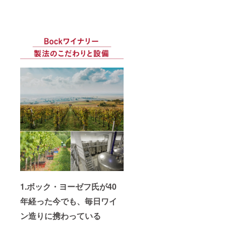
2019】
熟成し
感じら
ありな
のワイ
商品説
まし
れ、新
がらも
ンで
明：ボ
た。ほ
しいに
成熟し
す。 ぶ
コルの
んのり
よる
たアロ
どう品
ぶどう
黒みを
チョコ
マが感
種：カ
畑から
帯びた
レート
じら
ベル
で収穫
ガー
とバニ
れ、味
ネ・フ
量を制
ネット
ラの
わいに
ラン タ
限した
レッド
ニュア
はベ
イプ：
特別な
の色調
ンスが
リーと
赤 辛
シラー
が特徴
アクセ
チョコ
口 アル
から造
で、香
ントと
レート
コール
られて
りには
して効
が感じ
度数：
いま
甘いス
いてい
られま
14.33%
す。発
パイ
ます。
す。 ぶ
内容
酵後、
ス、過
ぶどう
どう品
量：
新しい
熟した
品種：
種：メ
750ml
オーク
フルー
シラー
ルロー
【ボッ
樽で
ツ、ミ
100%
100%
ク・シ
18ヶ月
ントが
タイ
タイ
ラー
熟成し
感じら
プ：
プ：
2019】
まし
れ、新
赤 辛
赤 辛
商品説
た。ほ
しいに
口 アル
口 アル
1.ボック・ヨーゼフ氏が40
明：ボ
んのり
よる
コール
コール
コルの
黒みを
チョコ
度数：
度数：
年経った今でも、毎日ワイ
ぶどう
帯びた
レート
15.08%
13.78%
畑から
ガー
とバニ
内容
内容
ン造りに携わっている
で収穫
ネット
ラの
量：
量：
量を制