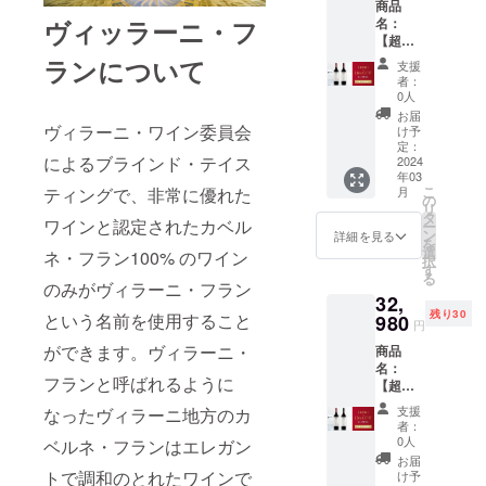
未満の
商品
円
フェケ
ちらの
ントと
ベル
方は購
ヴィッラーニ・フ
名：
→30,98
テ・ヘ
カベル
して効
ネ・フ
入する
【超早
0円
ジ・セ
ネ・フ
いてい
ラン
ことが
割・30
（6,000
ランについて
レク
ランの
ます。
支援
100%
できま
名限
円引
ション
ワイン
者：
ぶどう
タイ
せん。
定・
き）
2016】
0人
は、卓
品種：
プ：
16%OF
【ボッ
商品説
越した
お届
シラー
赤 辛
F】ボッ
ヴィラーニ・ワイン委員会
ク・シ
明：
け予
年のみ
100%
口 アル
ク・
ラー
定：
フェケ
造られ
タイ
コール
によるブラインド・テイス
ヴィ
2024
2019】
テ・ヘ
ます。
プ：
度数：
年03
ラー
商品説
ジのぶ
発酵
赤 辛
14.33%
こ
ティングで、非常に優れた
月
ニ・フ
明：ボ
の
どう畑
後、新
口 アル
内容
リ
ラン・
コルの
タ
で生産
しいバ
コール
ワインと認定されたカベル
量：
ー
フェケ
ぶどう
ン
され、
詳細を見る
リック
度数：
750ml ※
を
テ・ヘ
畑から
選
収穫量
ネ・フラン100% のワイン
樽で
15.08%
送料込
択
ジ・セ
で収穫
す
を制限
24ヶ月
内容
みの価
る
レク
量を制
のみがヴィラーニ・フラン
したカ
熟成さ
量：
格とな
32,
ション
限した
ベル
れま
750ml
りま
残り30
という名前を使用すること
2016、
980
特別な
ネ・フ
す。
円
【ボッ
す。 ※
ボッ
シラー
ランで
ガー
ク・メ
こちら
ができます。ヴィラーニ・
商品
ク・シ
から造
作られ
ネット
ルロー
のリ
名：
ラー
られて
たワイ
レッド
スペ
フランと呼ばれるように
ターン
【超早
2019 価
いま
ン。こ
の色調
シャル
は20歳
割・30
格：
す。発
ちらの
で、香
支援
なったヴィラーニ地方のカ
リザー
未満の
名限
37,980
酵後、
カベル
者：
りには
ブ
方は購
定・
円
新しい
0人
ベルネ・フランはエレガン
ネ・フ
熟した
2015】
入する
15%OF
→31,98
オーク
ランの
お届
チェ
商品説
ことが
F】ボッ
0円
トで調和のとれたワインで
樽で
け予
ワイン
リーと
明：ウ
できま