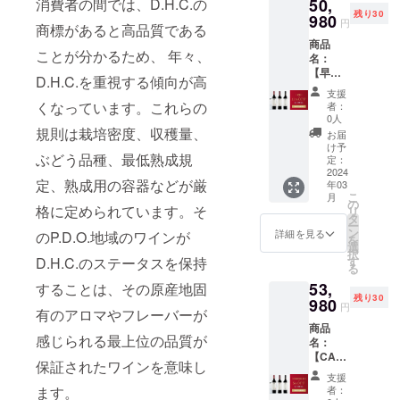
を持っ
消費者の間では、D.H.C.の
50,
た。フ
ション
内容
き）
したカ
入する
熟成さ
量：
種：カ
量を制
ていま
残り30
ルボ
2016、
980
量：
【ボッ
ベル
ことが
れま
円
750ml
ベル
商標があると高品質である
限した
す。カ
ディで
ボッ
750ml ※
ク・
ネ・フ
できま
す。
【ボッ
ネ・フ
特別な
シスと
商品
しっか
ク・シ
送料込
ヴィ
ランで
せん。
ガー
ク・メ
ことが分かるため、 年々、
ラン タ
シラー
プラム
名：
りとし
ラー
みの価
ラー
作られ
ネット
ルロー
イプ：
から造
のフ
【早
たタン
2019、
格とな
ニ・フ
たワイ
D.H.C.を重視する傾向が高
レッド
スペ
赤 辛
られて
レッ
割・30
ニンが
ボッ
りま
ラン・
ン。こ
の色調
支援
シャル
口 アル
いま
シュで
名限
あり、
ク・メ
す。 ※
フェケ
くなっています。これらの
ちらの
者：
で、香
リザー
コール
す。発
ありな
定・
素晴ら
ルロー
こちら
テ・ヘ
0人
カベル
りには
ブ
度数：
酵後、
がらも
11%OF
規則は栽培密度、収穫量、
しいポ
スペ
のリ
ジ・セ
ネ・フ
お届
熟した
2015】
14.33%
新しい
成熟し
F】ボッ
テン
シャル
ターン
レク
け予
ランの
チェ
商品説
内容
オーク
ぶどう品種、最低熟成規
たアロ
ク・
シャル
リザー
定：
は20歳
ション
ワイン
リーと
明：ウ
量：
樽で
マが感
ヴィ
2024
を持っ
ブ2015
未満の
2016】
は、卓
ブラッ
ルド
定、熟成用の容器などが厳
750ml
18ヶ月
年03
じら
ラー
ていま
価格：
方は購
商品説
越した
クベ
ガー
こ
【ボッ
月
熟成し
れ、味
ニ・フ
す。カ
56,980
の
入する
明：
年のみ
リーが
格に定められています。そ
ロック
リ
ク・メ
まし
わいに
ラン・
シスと
円
タ
ことが
フェケ
造られ
干しフ
のぶど
ー
ルロー
た。ほ
はベ
フェケ
プラム
→47,98
ン
できま
テ・ヘ
詳細を見る
のP.D.O.地域のワインが
ます。
ルーツ
う畑で
を
スペ
んのり
リーと
テ・ヘ
のフ
0円
選
せん。
ジのぶ
発酵
のアロ
厳選さ
択
シャル
黒みを
チョコ
ジ・セ
レッ
（9,000
D.H.C.のステータスを保持
す
どう畑
後、新
マと共
れたメ
る
リザー
帯びた
レート
レク
シュで
円引
で生産
しいバ
に現れ
ルロー
ブ
ガー
53,
することは、その原産地固
が感じ
ション
ありな
き）
され、
リック
ます。
から造
2015】
ネット
残り30
られま
2016、
980
がらも
【ボッ
収穫量
樽で
円
味わい
られて
商品説
有のアロマやフレーバーが
レッド
す。 ぶ
ボッ
成熟し
ク・
を制限
24ヶ月
には果
いま
明：ウ
の色調
商品
どう品
ク・シ
たアロ
ヴィ
したカ
熟成さ
物の他
感じられる最上位の品質が
す。発
ルド
が特徴
名：
種：メ
ラー
マが感
ラー
ベル
れま
にチョ
酵後、
ガー
で、香
【CAM
ルロー
2019、
じら
ニ・フ
ネ・フ
す。
保証されたワインを意味し
コレー
ワイン
ロック
りには
PFIRE
100%
ボッ
れ、味
ラン・
ランで
ガー
支援
トとタ
はバ
のぶど
甘いス
割・30
タイ
ク・メ
わいに
フェケ
ます。
作られ
者：
ネット
バコの
リック
う畑で
パイ
名限