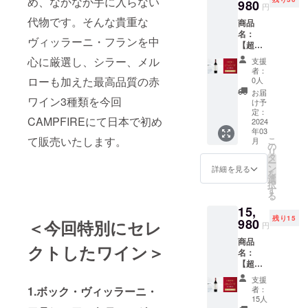
め、なかなか手に入らない
0円
980
熟成し
円
（4,000
まし
代物です。そんな貴重な
商品
円引
た。ほ
名：
き） 商
んのり
ヴィッラーニ・フランを中
【超早
品説
黒みを
割・30
明：ウ
帯びた
心に厳選し、シラー、メル
支援
名限
ルド
ガー
者：
定・
ガー
ローも加えた最高品質の赤
ネット
0人
17%OF
ロック
レッド
お届
ワイン3種類を今回
F】ボッ
のぶど
の色調
け予
ク・シ
う畑で
定：
が特徴
CAMPFIREにて日本で初め
ラー
2024
厳選さ
で、香
年03
2019 価
れたメ
りには
て販売いたします。
こ
月
格：
ルロー
の
甘いス
リ
17,980
から造
タ
パイ
ー
円
られて
ン
ス、過
詳細を見る
を
→14,98
いま
選
熟した
択
0円
す。発
す
フルー
る
（3,000
酵後、
ツ、ミ
15,
円引
ワイン
ントが
残り15
き） 商
980
＜今回特別にセレ
はバ
感じら
円
品説
リック
れ、新
商品
明：ボ
樽で
しいに
クトしたワイン＞
名：
コルの
12ヶ月
よる
【超超
ぶどう
熟成さ
チョコ
早割・
畑から
れ、そ
レート
支援
30名限
で収穫
の後さ
1.ボック・ヴィッラーニ・
とバニ
者：
定・
量を制
らに
15人
ラの
20%OF