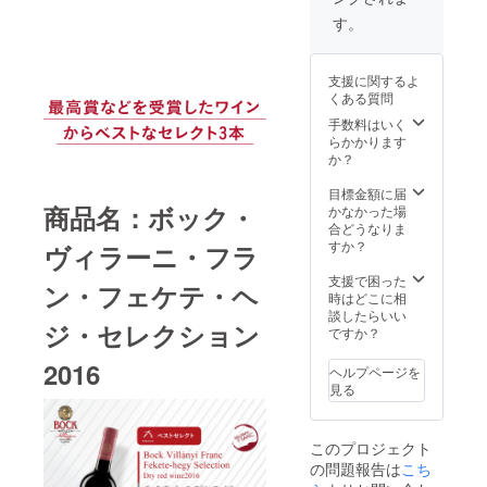
テ・ヘ
ターン
越した
チェ
ディー
明：ボ
素晴ら
払って
コール
→53,98
ジのぶ
は20歳
年のみ
す。
リーと
のワイ
コルの
しいポ
作られ
度数：
0円
どう畑
未満の
造られ
ブラッ
ンで
ぶどう
テン
まし
15.08%
（3,000
で生産
方は購
ます。
クベ
す。 ぶ
畑から
シャル
た。フ
内容
円引
され、
入する
発酵
リーが
どう品
で収穫
支援に関するよ
を持っ
ルボ
量：
き）
収穫量
ことが
後、新
干しフ
種：カ
量を制
くある質問
ていま
ディで
750ml ※
【ボッ
を制限
できま
しいバ
ルーツ
ベル
限した
す。カ
しっか
送料込
ク・
したカ
手数料はいく
せん。
リック
のアロ
ネ・フ
特別な
シスと
りとし
みの価
ヴィ
ベル
らかかります
樽で
マと共
ラン タ
シラー
プラム
たタン
格とな
ラー
ネ・フ
か？
24ヶ月
に現れ
イプ：
から造
のフ
ニンが
りま
ニ・フ
ランで
熟成さ
ます。
赤 辛
られて
レッ
あり、
す。 ※
ラン・
作られ
目標金額に届
れま
味わい
口 アル
いま
シュで
素晴ら
こちら
フェケ
商品名：ボック・
たワイ
かなかった場
す。
には果
コール
す。発
ありな
しいポ
のリ
テ・ヘ
ン。こ
合どうなりま
ガー
物の他
度数：
酵後、
がらも
テン
ターン
ジ・セ
ちらの
すか？
ネット
ヴィラーニ・フラ
にチョ
14.33%
新しい
成熟し
シャル
は20歳
レク
カベル
レッド
コレー
内容
オーク
たアロ
を持っ
未満の
ション
ネ・フ
支援で困った
の色調
トとタ
量：
ン・フェケテ・ヘ
樽で
マが感
ていま
方は購
2016】
ランの
時はどこに相
で、香
バコの
750ml
18ヶ月
じら
す。カ
入する
商品説
ワイン
談したらいい
りには
ニュア
【ボッ
熟成し
れ、味
ジ・セレクション
シスと
ことが
明：
は、卓
ですか？
熟した
ンスが
ク・メ
まし
わいに
プラム
できま
フェケ
越した
チェ
感じら
ルロー
た。ほ
はベ
のフ
せん。
テ・ヘ
2016
年のみ
リーと
れるフ
ヘルプページを
スペ
んのり
リーと
レッ
ジのぶ
造られ
ブラッ
ルボ
見る
シャル
黒みを
チョコ
シュで
どう畑
ます。
クベ
ディー
リザー
帯びた
レート
ありな
で生産
発酵
リーが
のワイ
ブ
ガー
が感じ
がらも
され、
後、新
干しフ
ンで
2015】
ネット
このプロジェクト
られま
成熟し
収穫量
しいバ
ルーツ
す。 ぶ
商品説
レッド
す。 ぶ
たアロ
の問題報告は
こち
を制限
リック
のアロ
どう品
明：ウ
の色調
どう品
マが感
したカ