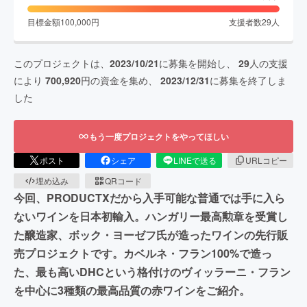
目標金額
100,000
円
支援者数
29
人
このプロジェクトは、
2023/10/21
に募集を開始し、
29
人の支援
により
700,920
円の資金を集め、
2023/12/31
に募集を終了しま
した
もう一度プロジェクトをやってほしい
ポスト
シェア
LINEで送る
URLコピー
埋め込み
QRコード
今回、PRODUCTXだから入手可能な普通では手に入ら
ないワインを日本初輸入。ハンガリー最高勲章を受賞し
た醸造家、ボック・ヨーゼフ氏が造ったワインの先行販
売プロジェクトです。カベルネ・フラン100%で造っ
た、最も高いDHCという格付けのヴィッラーニ・フラン
を中心に3種類の最高品質の赤ワインをご紹介。