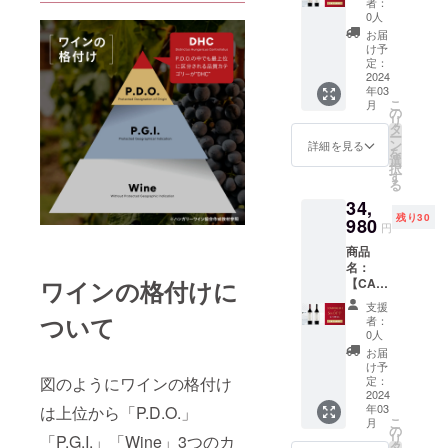
酵後、
カベル
者：
りには
ブ
コール
す。発
ありな
定・
円
新しい
0人
ネ・フ
熟した
2015】
度数：
酵後、
がらも
10%OF
→33,98
オーク
ランの
お届
チェ
商品説
14.33%
新しい
成熟し
F】ボッ
0円
樽で
け予
ワイン
リーと
明：ウ
内容
オーク
たアロ
ク・
（4,000
定：
18ヶ月
は、卓
ブラッ
ルド
量：
樽で
マが感
ヴィ
2024
円引
熟成し
越した
クベ
ガー
750ml
18ヶ月
年03
じら
ラー
き）
まし
年のみ
リーが
ロック
こ
【ボッ
月
熟成し
れ、味
ニ・フ
【ボッ
の
た。ほ
造られ
干しフ
のぶど
リ
ク・メ
まし
わいに
ラン・
ク・
タ
んのり
ます。
ルーツ
う畑で
ー
ルロー
た。ほ
はベ
フェケ
ヴィ
ン
黒みを
詳細を見る
発酵
のアロ
厳選さ
を
スペ
んのり
リーと
テ・ヘ
ラー
選
帯びた
後、新
マと共
れたメ
択
シャル
黒みを
チョコ
ジ・セ
ニ・フ
す
ガー
しいバ
に現れ
ルロー
る
リザー
帯びた
レート
レク
ラン・
ネット
リック
ます。
から造
ブ
ガー
34,
が感じ
ション
フェケ
レッド
樽で
味わい
られて
2015】
ネット
残り30
られま
2016、
980
テ・ヘ
の色調
24ヶ月
円
には果
いま
商品説
レッド
す。 ぶ
ボッ
ジ・セ
が特徴
熟成さ
物の他
す。発
明：ウ
の色調
商品
どう品
ク・メ
レク
で、香
れま
にチョ
酵後、
ルド
が特徴
名：
種：メ
ルロー
ション
りには
す。
コレー
ワイン
ガー
ワインの格付けに
で、香
【CAM
ルロー
スペ
2016】
甘いス
ガー
トとタ
はバ
ロック
りには
PFIRE
100%
シャル
商品説
パイ
ネット
支援
バコの
リック
のぶど
甘いス
割・30
タイ
リザー
ついて
明：
ス、過
者：
レッド
ニュア
樽で
う畑で
パイ
名限
プ：
ブ2015
フェケ
0人
熟した
の色調
ンスが
12ヶ月
厳選さ
ス、過
定・
赤 辛
価格：
テ・ヘ
フルー
お届
で、香
感じら
熟成さ
れたメ
熟した
5%OFF
口 アル
38,980
ジのぶ
け予
ツ、ミ
りには
れるフ
れ、そ
ルロー
フルー
】ボッ
図のようにワインの格付け
コール
円
定：
どう畑
ントが
熟した
ルボ
の後さ
から造
ツ、ミ
ク・シ
2024
度数：
→34,98
で生産
感じら
チェ
ディー
らに
られて
年03
は上位から「P.D.O.」
ントが
ラー
13.78%
0円
され、
れ、新
リーと
のワイ
こ
12ヶ月
月
いま
感じら
2019、
内容
（4,000
の
収穫量
しいに
ブラッ
ンで
リ
「P.G.I.」「Wine」3つのカ
大樽に
す。発
れ、新
ボッ
量：
円引
タ
を制限