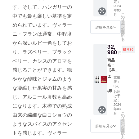
ク・
（6,000
定：
18ヶ月
は、卓
ブラッ
ルド
せん。
す。そして、ハンガリーの
ヴィ
2024
円引
熟成し
越した
クベ
ガー
年03
ラー
き）
まし
年のみ
リーが
ロック
こ
月
中でも最も厳しい基準を定
ニ・フ
【ボッ
の
た。ほ
造られ
干しフ
のぶど
リ
ラン・
ク・
タ
んのり
ます。
ルーツ
められています。ヴィラー
う畑で
ー
フェケ
ヴィ
ン
黒みを
詳細を見る
発酵
のアロ
厳選さ
を
テ・ヘ
ラー
選
帯びた
後、新
ニ・フランは通常、中程度
マと共
れたメ
択
ジ・セ
ニ・フ
す
ガー
しいバ
に現れ
ルロー
る
レク
ラン・
から深いルビー色をしてお
ネット
リック
ます。
から造
32,
ション
フェケ
レッド
樽で
味わい
られて
残り30
2016、
り、ラズベリー、ブラック
980
テ・ヘ
の色調
24ヶ月
円
には果
いま
ボッ
ジ・セ
が特徴
熟成さ
物の他
す。発
ベリー、カシスのアロマを
商品
ク・メ
レク
で、香
れま
にチョ
酵後、
名：
ルロー
ション
りには
す。
コレー
ワイン
感じることができます。穏
【早
スペ
2016】
甘いス
ガー
トとタ
はバ
割・30
シャル
商品説
パイ
ネット
支援
やかな酸味とジャムのよう
バコの
リック
名限
リザー
明：
ス、過
者：
レッド
ニュア
樽で
定・
ブ2015
フェケ
0人
熟した
な凝縮した果実の甘みを感
の色調
ンスが
12ヶ月
11%OF
価格：
テ・ヘ
フルー
お届
で、香
感じら
熟成さ
F】ボッ
38,980
じ、アルコール度数も高め
ジのぶ
け予
ツ、ミ
りには
れるフ
れ、そ
ク・シ
円
定：
どう畑
ントが
熟した
ルボ
の後さ
ラー
2024
になります。木樽での熟成
→32,98
で生産
感じら
チェ
ディー
らに
年03
2019、
0円
され、
れ、新
リーと
のワイ
こ
12ヶ月
月
由来の繊細な白コショウの
ボッ
（6,000
の
収穫量
しいに
ブラッ
ンで
リ
大樽に
ク・メ
円引
タ
を制限
よる
クベ
す。 ぶ
ようなスパイスのアクセン
ー
移され
ルロー
き）
ン
したカ
詳細を見る
チョコ
リーが
どう品
を
ます。
スペ
【ボッ
選
ベル
レート
トを感じます。ヴィラー
干しフ
種：カ
択
このワ
シャル
ク・
す
ネ・フ
とバニ
ルーツ
ベル
る
インは