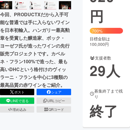
円
まちづくり・地域活性化
今回、PRODUCTXだから入手可
能な普通では手に入らないワイン
CAMPFIRE for Social Good
CAMPFIRE Creation
を日本初輸入。ハンガリー最高勲
700%
CAMPFIREふるさと納税
machi-ya
コミュニティ
章を受賞した醸造家、ボック・
目標金額は
100,000円
ヨーゼフ氏が造ったワインの先行
販売プロジェクトです。カベル
支援者数
ネ・フラン100%で造った、最も
29
人
高いDHCという格付けのヴィッ
ラーニ・フランを中心に3種類の
最高品質の赤ワインをご紹介。
募集終了まで残
ポスト
シェア
り
LINEで送る
URLコピー
終了
埋め込み
QRコード