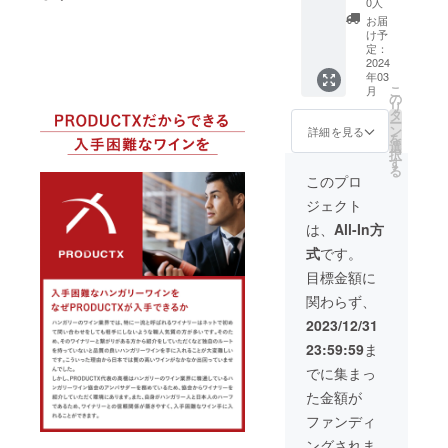
プ：
ルロー
はベ
テ・ヘ
0人
たワイ
レッド
ニュア
樽で
厳選さ
ス、過
定・
赤 辛
スペ
リーと
ジ・セ
ン。こ
お届
の色調
ンスが
12ヶ月
れたメ
熟した
5%OFF
口 アル
シャル
チョコ
レク
け予
ちらの
で、香
感じら
熟成さ
ルロー
フルー
】ボッ
コール
リザー
定：
レート
ション
カベル
りには
れるフ
れ、そ
から造
ツ、ミ
ク・
2024
度数：
ブ2015
が感じ
2016】
ネ・フ
熟した
ルボ
の後さ
られて
年03
ントが
ヴィ
13.78%
価格：
られま
商品説
ランの
チェ
ディー
こ
らに
月
いま
感じら
ラー
内容
56,980
の
す。 ぶ
明：
ワイン
リーと
のワイ
リ
12ヶ月
す。発
れ、新
ニ・フ
量：
円
タ
どう品
フェケ
は、卓
ブラッ
ンで
ー
大樽に
酵後、
しいに
ラン・
750ml ※
→50,98
ン
種：メ
テ・ヘ
詳細を見る
越した
クベ
す。 ぶ
を
移され
ワイン
よる
フェケ
送料込
0円
選
ルロー
ジのぶ
年のみ
リーが
どう品
択
ます。
はバ
チョコ
テ・ヘ
みの価
（6,000
す
100%
どう畑
造られ
干しフ
種：カ
る
このワ
リック
レート
ジ・セ
格とな
円引
タイ
で生産
このプロ
ます。
ルーツ
ベル
インは
樽で
とバニ
レク
りま
き）
プ：
され、
発酵
のアロ
ネ・フ
良い天
ジェクト
12ヶ月
ラの
ション
す。 ※
【ボッ
赤 辛
収穫量
後、新
マと共
ラン タ
候に恵
熟成さ
ニュア
2016、
こちら
ク・
口 アル
を制限
は、
All-In方
しいバ
に現れ
イプ：
まれ、
れ、そ
ンスが
ボッ
のリ
ヴィ
コール
したカ
リック
ます。
赤 辛
細心の
式
です。
の後さ
アクセ
ク・シ
ターン
ラー
度数：
ベル
樽で
味わい
口 アル
注意を
らに
ントと
ラー
は20歳
ニ・フ
13.78%
ネ・フ
目標金額に
24ヶ月
には果
コール
払って
12ヶ月
して効
2019、
未満の
ラン・
内容
ランで
熟成さ
物の他
度数：
作られ
関わらず、
大樽に
いてい
ボッ
方は購
フェケ
量：
作られ
れま
にチョ
14.33%
まし
移され
ます。
ク・メ
入する
テ・ヘ
750ml ※
たワイ
2023/12/31
す。
コレー
内容
た。フ
ます。
ぶどう
ルロー
ことが
ジ・セ
送料込
ン。こ
ガー
トとタ
量：
ルボ
23:59:59
ま
このワ
品種：
スペ
できま
レク
みの価
ちらの
ネット
バコの
750ml
ディで
インは
シラー
シャル
せん。
ション
格とな
カベル
でに集まっ
レッド
ニュア
【ボッ
しっか
良い天
100%
リザー
2016】
りま
ネ・フ
の色調
ンスが
ク・シ
りとし
た金額が
候に恵
タイ
ブ2015
商品説
す。 ※
ランの
で、香
感じら
ラー
たタン
まれ、
プ：
価格：
明：
こちら
ワイン
ファンディ
りには
れるフ
2019】
ニンが
細心の
赤 辛
56,980
フェケ
のリ
は、卓
熟した
ルボ
商品説
あり、
ングされま
注意を
口 アル
円