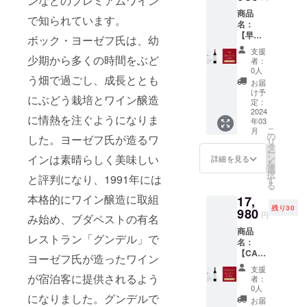
ンなどのプレミアムワイン
0円
リック
24ヶ月
100%
タイ
のリ
商品
（1,000
樽で
熟成さ
で知られています。
タイ
プ：
ターン
名：
円引
12ヶ月
れま
プ：
赤 辛
は20歳
【早
き） 商
熟成さ
ボック・ヨーゼフ氏は、幼
す。
赤 辛
口 アル
未満の
割・30
品説
れ、そ
ガー
口 アル
支援
コール
方は購
名限
少期から多くの時間をぶど
明：ボ
の後さ
ネット
者：
コール
度数：
入する
定・
コルの
らに
0人
レッド
度数：
13.78%
ことが
う畑で過ごし、成長ととも
10%OF
ぶどう
12ヶ月
の色調
お届
15.08%
内容
できま
F】ボッ
畑から
大樽に
け予
で、香
内容
量：
にぶどう栽培とワイン醸造
せん。
ク・
で収穫
定：
移され
りには
量：
750ml ※
ヴィ
2024
量を制
ます。
熟した
750ml ※
に情熱を注ぐようになりま
送料込
年03
ラー
限した
このワ
チェ
送料込
みの価
こ
月
ニ・フ
特別な
の
インは
した。ヨーゼフ氏が造るワ
リーと
みの価
格とな
リ
ラン・
シラー
タ
良い天
ブラッ
格とな
りま
ー
フェケ
から造
インは素晴らしく美味しい
ン
候に恵
詳細を見る
クベ
りま
す。 ※
を
テ・ヘ
られて
選
まれ、
リーが
す。 ※
こちら
択
と評判になり、1991年には
ジ・セ
いま
す
細心の
干しフ
こちら
のリ
る
レク
す。発
注意を
ルーツ
のリ
ターン
本格的にワイン醸造に取組
17,
ション
酵後、
払って
のアロ
ターン
は20歳
残り30
2016 価
980
新しい
作られ
マと共
円
は20歳
み始め、ブダペストの有名
未満の
格：
オーク
まし
に現れ
未満の
方は購
商品
19,980
樽で
た。フ
ます。
レストラン「グンデル」で
方は購
入する
名：
円
18ヶ月
ルボ
味わい
入する
ことが
【CAM
→17,98
熟成し
ヨーゼフ氏が造ったワイン
ディで
には果
ことが
できま
PFIRE
0円
まし
しっか
物の他
支援
できま
せん。
割・30
（2,000
が宿泊客に提供されるよう
た。ほ
りとし
者：
にチョ
せん。
名限
円引
んのり
0人
たタン
コレー
になりました。グンデルで
定・
き） 商
黒みを
ニンが
お届
トとタ