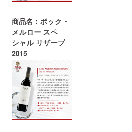
トとタ
度数：
られて
良い天
100%
す。 ※
の色調
バコの
14.33%
いま
候に恵
タイ
こちら
で、香
ニュア
内容
す。発
まれ、
プ：
のリ
りには
ンスが
量：
酵後、
細心の
赤 辛
ターン
熟した
商品名：ボック・
感じら
750ml
新しい
注意を
口 アル
は20歳
チェ
れるフ
【ボッ
オーク
払って
コール
未満の
リーと
ルボ
ク・シ
メルロー スペ
樽で
作られ
度数：
方は購
ブラッ
ディー
ラー
18ヶ月
まし
15.08%
入する
クベ
のワイ
2019】
熟成し
た。フ
シャル リザーブ
内容
ことが
リーが
ンで
商品説
まし
ルボ
量：
できま
干しフ
す。 ぶ
明：ボ
た。ほ
ディで
750ml ※
2015
せん。
ルーツ
どう品
コルの
んのり
しっか
送料込
のアロ
種：カ
ぶどう
黒みを
りとし
みの価
マと共
ベル
畑から
帯びた
たタン
格とな
に現れ
ネ・フ
で収穫
ガー
ニンが
りま
ます。
ラン タ
量を制
ネット
あり、
す。 ※
味わい
イプ：
限した
レッド
素晴ら
こちら
には果
赤 辛
特別な
の色調
しいポ
のリ
物の他
口 アル
シラー
が特徴
テン
ターン
にチョ
コール
から造
で、香
シャル
は20歳
コレー
度数：
られて
りには
を持っ
未満の
トとタ
14.33%
いま
甘いス
ていま
方は購
バコの
内容
す。発
パイ
す。カ
入する
ニュア
量：
酵後、
ス、過
シスと
ことが
ンスが
750ml
新しい
熟した
プラム
できま
感じら
【ボッ
オーク
フルー
のフ
せん。
れるフ
ク・シ
樽で
ツ、ミ
レッ
ルボ
ラー
18ヶ月
ントが
シュで
ディー