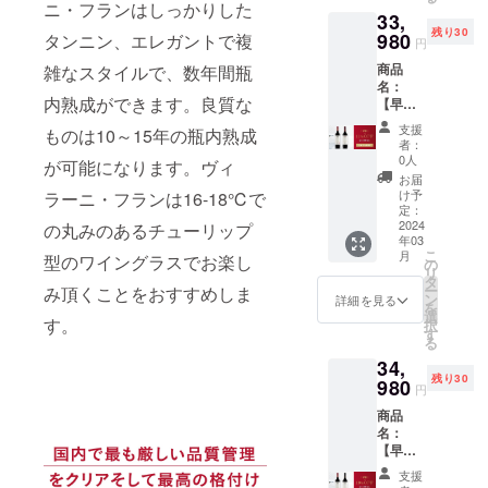
リザー
ヴィ
ランで
ニ・フランはしっかりした
ラの
のアロ
ネ・フ
良い天
33,
ブ2015
ラー
作られ
ニュア
マと共
ラン タ
候に恵
残り30
価格：
980
タンニン、エレガントで複
ニ・フ
たワイ
ンスが
円
に現れ
イプ：
まれ、
36,980
ラン・
ン。こ
アクセ
ます。
赤 辛
細心の
商品
雑なスタイルで、数年間瓶
円
フェケ
ちらの
ントと
味わい
口 アル
注意を
名：
→32,98
テ・ヘ
カベル
して効
には果
コール
内熟成ができます。良質な
払って
【早
0円
ジ・セ
ネ・フ
いてい
物の他
度数：
作られ
割・30
（4,000
レク
ランの
ます。
支援
にチョ
ものは10～15年の瓶内熟成
14.33%
まし
名限
円引
ション
ワイン
者：
ぶどう
コレー
内容
た。フ
定・
き）
2016】
0人
は、卓
が可能になります。ヴィ
品種：
トとタ
量：
ルボ
11%OF
【ボッ
商品説
越した
お届
シラー
バコの
750ml
ディで
F】ボッ
ク・シ
明：
け予
ラーニ・フランは16-18℃で
年のみ
100%
ニュア
【ボッ
しっか
ク・
ラー
定：
フェケ
造られ
タイ
ンスが
ク・シ
りとし
ヴィ
2024
の丸みのあるチューリップ
2019】
テ・ヘ
ます。
プ：
感じら
ラー
たタン
年03
ラー
商品説
ジのぶ
発酵
赤 辛
れるフ
こ
2019】
月
ニンが
型のワイングラスでお楽し
ニ・フ
明：ボ
の
どう畑
後、新
口 アル
ルボ
リ
商品説
あり、
ラン・
コルの
タ
で生産
しいバ
コール
ディー
ー
み頂くことをおすすめしま
明：ボ
素晴ら
フェケ
ぶどう
ン
され、
詳細を見る
リック
度数：
のワイ
を
コルの
しいポ
テ・ヘ
畑から
選
収穫量
樽で
15.08%
す。
ンで
択
ぶどう
テン
ジ・セ
で収穫
す
を制限
24ヶ月
内容
す。 ぶ
る
畑から
シャル
レク
量を制
したカ
熟成さ
量：
どう品
で収穫
を持っ
34,
ション
限した
ベル
れま
750ml
種：カ
量を制
ていま
残り30
2016、
980
特別な
ネ・フ
す。
円
【ボッ
ベル
限した
す。カ
ボッ
シラー
ランで
ガー
ク・メ
ネ・フ
特別な
シスと
商品
ク・シ
から造
作られ
ネット
ルロー
ラン タ
シラー
プラム
名：
ラー
られて
たワイ
レッド
スペ
イプ：
から造
のフ
【早
2019 価
いま
ン。こ
の色調
シャル
赤 辛
られて
レッ
割・30
格：
す。発
ちらの
で、香
支援
リザー
口 アル
いま
シュで
名限
37,980