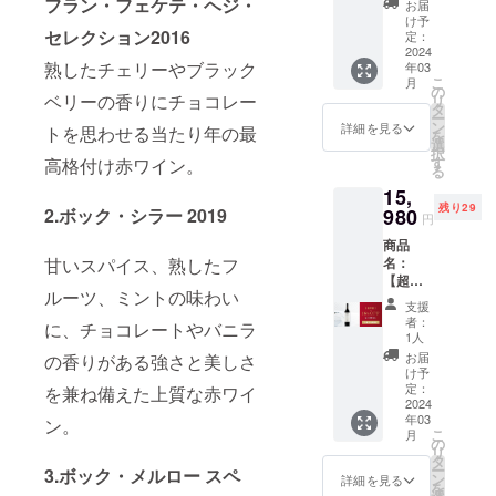
限した
フラン・フェケテ・ヘジ・
12ヶ月
ニュア
お届
F】ボッ
特別な
大樽に
け予
ンスが
セレクション2016
ク・
シラー
定：
移され
アクセ
ヴィ
2024
から造
ます。
ントと
熟したチェリーやブラック
年03
ラー
られて
このワ
して効
こ
月
ニ・フ
いま
の
インは
いてい
ベリーの香りにチョコレー
リ
ラン・
す。発
タ
良い天
ます。
ー
フェケ
酵後、
ン
候に恵
詳細を見る
ぶどう
トを思わせる当たり年の最
を
テ・ヘ
新しい
選
まれ、
品種：
択
ジ・セ
オーク
す
高格付け赤ワイン。
細心の
シラー
る
レク
樽で
注意を
100%
15,
ション
18ヶ月
払って
タイ
残り29
2016 価
2.ボック・シラー 2019
980
熟成し
作られ
プ：
円
格：
まし
まし
赤 辛
商品
19,980
た。ほ
た。フ
口 アル
甘いスパイス、熟したフ
名：
円
んのり
ルボ
コール
【超早
→15,98
黒みを
ディで
度数：
ルーツ、ミントの味わい
割・30
0円
帯びた
しっか
15.08%
支援
名限
（4,000
ガー
りとし
者：
内容
に、チョコレートやバニラ
定・
円引
ネット
1人
たタン
量：
16%OF
き） 商
レッド
ニンが
お届
の香りがある強さと美しさ
750ml ※
F】ボッ
品説
の色調
け予
あり、
送料込
ク・メ
明：
定：
を兼ね備えた上質な赤ワイ
が特徴
素晴ら
みの価
ルロー
2024
フェケ
で、香
しいポ
格とな
年03
スペ
ン。
テ・ヘ
りには
テン
りま
こ
月
シャル
ジのぶ
の
甘いス
シャル
す。 ※
リ
リザー
どう畑
タ
パイ
を持っ
こちら
ー
3.ボック・メルロー スペ
ブ2015
で生産
ン
ス、過
詳細を見る
ていま
のリ
を
価格：
され、