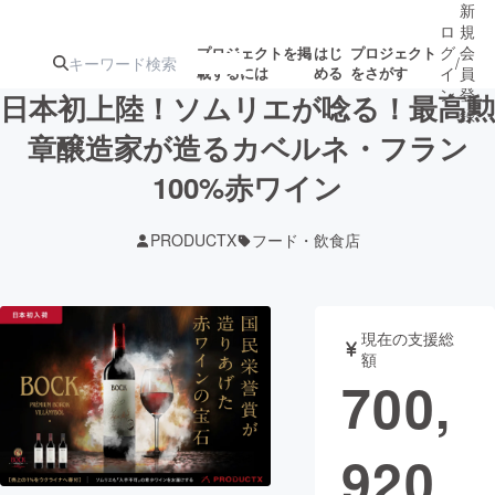
新
ロ
規
グ
会
プロジェクトを掲
はじ
プロジェクト
/
載するには
める
をさがす
イ
員
ン
登
日本初上陸！ソムリエが唸る！最高勲
録
章醸造家が造るカベルネ・フラン
100%赤ワイン
人気のプロ
注目のリ
注目の新着プロ
募集終了が近いプ
もうすぐ公開
ジェクト
ターン
ジェクト
ロジェクト
されます
PRODUCTX
フード・飲食店
アート・写真
音楽
現在の支援総
テクノロジー・ガジェット
ゲーム・サ
額
700,
映像・映画
書籍・雑誌
920
ビジネス・起業
チャレンジ