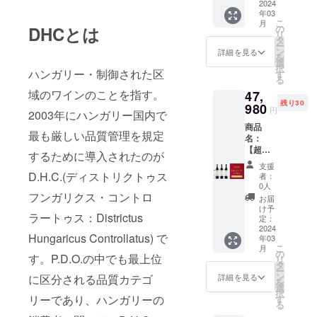
の後さ
から造
ツ、ミ
ヴィ
2024
度数：
円
が感じ
どう畑
ントが
チェ
ディー
らに
られて
年03
ントが
ラー
13.78%
→36,98
られま
で生産
感じら
リーと
のワイ
こ
12ヶ月
月
いま
感じら
ニ・フ
内容
0円
DHCとは
の
す。 ぶ
され、
れ、新
ブラッ
ンで
リ
大樽に
す。発
れ、新
ラン・
量：
（2,000
タ
どう品
収穫量
しいに
クベ
す。 ぶ
ー
移され
酵後、
しいに
フェケ
750ml ※
円引
ン
種：メ
を制限
詳細を見る
よる
リーが
どう品
を
ます。
ワイン
よる
テ・ヘ
送料込
き）
選
ルロー
したカ
チョコ
干しフ
種：カ
択
このワ
はバ
チョコ
ジ・セ
ハンガリー・制御された区
みの価
【ボッ
す
100%
ベル
レート
ルーツ
ベル
る
インは
リック
レート
レク
格とな
ク・
タイ
ネ・フ
とバニ
のアロ
ネ・フ
良い天
域のワインのことを指す。
樽で
47,
とバニ
ション
りま
ヴィ
プ：
ランで
ラの
マと共
ラン タ
候に恵
12ヶ月
残り30
ラの
2016、
980
す。 ※
ラー
赤 辛
作られ
ニュア
円
に現れ
イプ：
2003年にハンガリー国内で
まれ、
熟成さ
ニュア
ボッ
こちら
ニ・フ
口 アル
たワイ
ンスが
ます。
赤 辛
細心の
れ、そ
商品
ンスが
ク・シ
のリ
ラン・
コール
ン。こ
アクセ
最も厳しい品質管理を規定
味わい
口 アル
注意を
の後さ
名：
アクセ
ラー
ターン
フェケ
度数：
ちらの
ントと
には果
コール
払って
らに
【超早
ントと
2019、
は20歳
テ・ヘ
13.78%
カベル
するために導入されたのが
して効
物の他
度数：
作られ
12ヶ月
割・30
して効
ボッ
未満の
ジ・セ
内容
ネ・フ
いてい
支援
にチョ
14.33%
まし
大樽に
名限
いてい
ク・メ
D.H.C.(ディストリクトゥス
方は購
レク
量：
ランの
者：
ます。
コレー
内容
た。フ
移され
定・
ます。
ルロー
入する
ション
0人
750ml ※
ワイン
ぶどう
トとタ
量：
ルボ
ます。
16%OF
フンガリクス・コントロ
ぶどう
スペ
ことが
2016】
送料込
は、卓
お届
品種：
バコの
750ml
ディで
このワ
F】ボッ
品種：
シャル
できま
商品説
け予
みの価
越した
シラー
ニュア
【ボッ
ラートゥス：Districtus
しっか
インは
ク・
シラー
リザー
定：
せん。
明：
格とな
年のみ
100%
ンスが
ク・シ
りとし
良い天
ヴィ
2024
100%
ブ2015
フェケ
りま
造られ
タイ
感じら
Hungaricus Controllatus) で
ラー
たタン
年03
候に恵
ラー
タイ
価格：
テ・ヘ
す。 ※
ます。
プ：
れるフ
こ
2019】
月
ニンが
まれ、
ニ・フ
プ：
56,980
の
ジのぶ
こちら
発酵
す。P.D.O.の中でも最上位
赤 辛
ルボ
リ
商品説
あり、
細心の
ラン・
赤 辛
円
タ
どう畑
のリ
後、新
口 アル
ディー
ー
明：ボ
素晴ら
注意を
フェケ
口 アル
→44,98
ン
で生産
詳細を見る
に区分される品質カテゴ
ターン
しいバ
コール
のワイ
を
コルの
しいポ
払って
テ・ヘ
コール
0円
選
され、
は20歳
リック
度数：
ンで
択
ぶどう
テン
作られ
ジ・セ
リーであり、ハンガリーの
度数：
（12,00
す
収穫量
未満の
樽で
15.08%
す。 ぶ
る
畑から
シャル
まし
レク
15.08%
0円引
を制限
方は購
24ヶ月
内容
どう品
で収穫