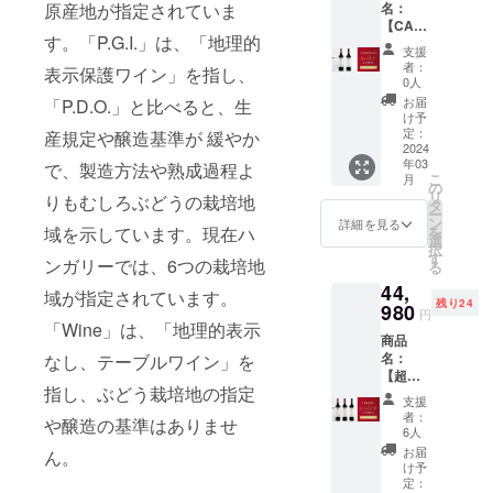
ルロー
ラン タ
シラー
原産地が指定されていま
プラム
名：
りとし
ク・シ
みの価
から造
たワイ
レッド
スペ
イプ：
から造
のフ
【CAM
たタン
ラー
格とな
られて
ン。こ
の色調
シャル
赤 辛
す。「P.G.I.」は、「地理的
られて
レッ
PFIRE
ニンが
2019 価
りま
いま
ちらの
で、香
支援
リザー
口 アル
いま
シュで
割・30
あり、
格：
す。 ※
す。発
カベル
者：
りには
表示保護ワイン」を指し、
ブ
コール
す。発
ありな
名限
素晴ら
37,980
こちら
酵後、
0人
ネ・フ
熟した
2015】
度数：
酵後、
がらも
定・
しいポ
円
のリ
新しい
ランの
お届
「P.D.O.」と比べると、生
チェ
商品説
14.33%
新しい
成熟し
5%OFF
テン
→35,98
ターン
オーク
け予
ワイン
リーと
明：ウ
内容
オーク
たアロ
】ボッ
シャル
0円
定：
産規定や醸造基準が 緩やか
は20歳
樽で
は、卓
ブラッ
ルド
量：
樽で
マが感
ク・
2024
を持っ
（2,000
未満の
18ヶ月
越した
クベ
ガー
750ml
18ヶ月
年03
じら
ヴィ
で、製造方法や熟成過程よ
ていま
円引
方は購
熟成し
年のみ
リーが
ロック
こ
【ボッ
月
熟成し
れ、味
ラー
す。カ
き）
の
入する
まし
造られ
干しフ
のぶど
リ
ク・メ
りもむしろぶどうの栽培地
まし
わいに
ニ・フ
シスと
【ボッ
タ
ことが
た。ほ
ます。
ルーツ
う畑で
ー
ルロー
た。ほ
はベ
ラン・
プラム
ク・
ン
できま
んのり
詳細を見る
発酵
のアロ
厳選さ
域を示しています。現在ハ
を
スペ
んのり
リーと
フェケ
のフ
ヴィ
選
せん。
黒みを
後、新
マと共
れたメ
択
シャル
黒みを
チョコ
テ・ヘ
レッ
ラー
す
帯びた
しいバ
ンガリーでは、6つの栽培地
に現れ
ルロー
る
リザー
帯びた
レート
ジ・セ
シュで
ニ・フ
ガー
リック
ます。
から造
ブ
ガー
44,
が感じ
レク
ありな
ラン・
ネット
域が指定されています。
樽で
味わい
られて
2015】
ネット
残り24
られま
ション
980
がらも
フェケ
レッド
24ヶ月
円
には果
いま
商品説
レッド
す。 ぶ
2016、
「Wine」は、「地理的表示
成熟し
テ・ヘ
の色調
熟成さ
物の他
す。発
明：ウ
の色調
商品
どう品
ボッ
たアロ
ジ・セ
が特徴
れま
にチョ
酵後、
ルド
が特徴
名：
なし、テーブルワイン」を
種：メ
ク・メ
マが感
レク
で、香
す。
コレー
ワイン
ガー
で、香
【超超
ルロー
ルロー
じら
ション
りには
ガー
トとタ
はバ
指し、ぶどう栽培地の指定
ロック
りには
早割・
100%
スペ
れ、味
2016】
甘いス
ネット
支援
バコの
リック
のぶど
甘いス
30名限
タイ
シャル
わいに
商品説
パイ
者：
レッド
ニュア
や醸造の基準はありませ
樽で
う畑で
パイ
定・
プ：
リザー
はベ
明：
6人
ス、過
の色調
ンスが
12ヶ月
厳選さ
ス、過
21%OF
赤 辛
ブ2015
リーと
フェケ
熟した
お届
ん。
で、香
感じら
熟成さ
れたメ
熟した
F】ボッ
口 アル
価格：
チョコ
テ・ヘ
け予
フルー
りには
れるフ
れ、そ
ルロー
フルー
ク・
コール
38,980
定：
レート
ジのぶ
ツ、ミ
熟した
ルボ