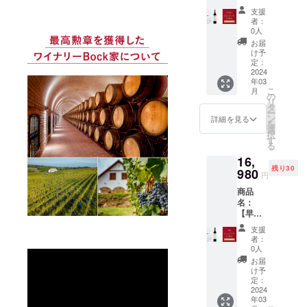
度数：
口 アル
割・30
明：ボ
れ、そ
ガー
15.08%
支援
コール
名限
コルの
の後さ
ネット
者：
内容
度数：
定・
ぶどう
らに
0人
レッド
量：
13.78%
15%OF
畑から
12ヶ月
の色調
お届
750ml ※
内容
F】ボッ
で収穫
大樽に
け予
で、香
送料込
量：
ク・
量を制
定：
移され
りには
みの価
750ml ※
ヴィ
2024
限した
ます。
熟した
格とな
送料込
年03
ラー
特別な
このワ
チェ
りま
みの価
こ
月
ニ・フ
シラー
の
インは
リーと
す。 ※
格とな
リ
ラン・
から造
タ
良い天
ブラッ
こちら
りま
ー
フェケ
られて
ン
候に恵
詳細を見る
クベ
のリ
す。 ※
を
テ・ヘ
いま
選
まれ、
リーが
ターン
こちら
択
ジ・セ
す。発
す
細心の
干しフ
は20歳
のリ
る
レク
酵後、
注意を
ルーツ
未満の
ターン
16,
ション
新しい
払って
のアロ
方は購
は20歳
残り30
2016 価
980
オーク
作られ
マと共
円
入する
未満の
格：
樽で
まし
に現れ
ことが
方は購
商品
19,980
18ヶ月
た。フ
ます。
できま
入する
名：
円
熟成し
ルボ
味わい
せん。
ことが
【早
→16,98
まし
ディで
には果
できま
割・30
0円
た。ほ
しっか
物の他
支援
せん。
名限
（3,000
んのり
りとし
者：
にチョ
定・
円引
黒みを
0人
たタン
コレー
11%OF
き） 商
帯びた
ニンが
お届
トとタ
F】ボッ
品説
ガー
け予
あり、
バコの
ク・メ
明：
定：
ネット
素晴ら
ニュア
ルロー
2024
フェケ
レッド
しいポ
ンスが
年03
スペ
テ・ヘ
の色調
テン
感じら