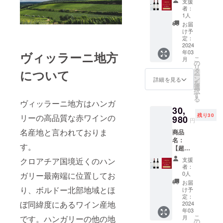
ディで
物の他
支援
ことが
せん。
30名限
円引
ン。こ
しっか
者：
にチョ
できま
定・
き）
ちらの
1人
りとし
コレー
せん。
21%OF
【ボッ
カベル
たタン
お届
トとタ
F】ボッ
ク・シ
ネ・フ
け予
ニンが
バコの
ク・
ラー
定：
ランの
あり、
ニュア
ヴィ
2024
2019】
ワイン
素晴ら
ンスが
年03
ヴィッラーニ地方
ラー
商品説
は、卓
しいポ
感じら
こ
月
ニ・フ
明：ボ
の
越した
テン
れるフ
リ
ラン・
コルの
タ
について
年のみ
シャル
ルボ
ー
フェケ
ぶどう
ン
造られ
詳細を見る
を持っ
ディー
を
テ・ヘ
畑から
選
ます。
ていま
のワイ
択
ジ・セ
で収穫
す
発酵
す。カ
ンで
る
レク
ヴィッラーニ地方はハンガ
量を制
後、新
シスと
す。 ぶ
30,
ション
限した
しいバ
プラム
どう品
残り30
リーの高品質な赤ワインの
2016、
980
特別な
リック
のフ
円
種：カ
ボッ
シラー
樽で
レッ
ベル
名産地と言われておりま
商品
ク・シ
から造
24ヶ月
シュで
ネ・フ
名：
ラー
られて
熟成さ
ありな
ラン
す。
【超超
2019 価
いま
れま
がらも
100%
早割・
格：
す。発
す。
クロアチア国境近くのハン
成熟し
支援
タイ
30名限
37,980
酵後、
ガー
者：
たアロ
プ：
定・
円
新しい
0人
ガリー最南端に位置してお
ネット
マが感
赤 辛
21%OF
→29,98
オーク
レッド
お届
じら
口 アル
F】ボッ
り、ボルドー北部地域とほ
0円
樽で
け予
の色調
れ、味
コール
ク・
（8,000
定：
18ヶ月
で、香
わいに
度数：
ぼ同緯度にあるワイン産地
ヴィ
2024
円引
熟成し
りには
はベ
14.33%
年03
ラー
き）
まし
熟した
リーと
内容
こ
です。ハンガリーの他の地
月
ニ・フ
【ボッ
の
た。ほ
チェ