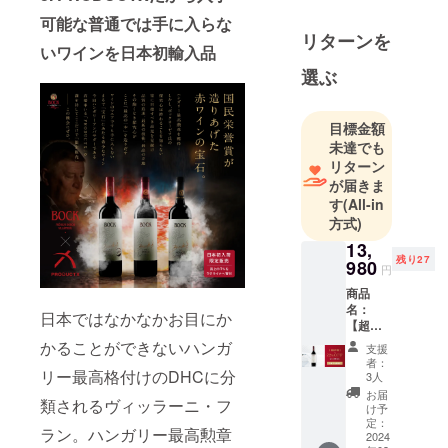
可能な普通では手に入らな
リターンを
いワインを日本初輸入品
選ぶ
目標金額
未達でも
リターン
が届きま
す
(All-in
方式)
13,
残り27
980
円
商品
名：
日本ではなかなかお目にか
【超超
早割・
かることができないハンガ
支援
30名限
者：
定・
リー最高格付けのDHCに分
3人
22%OF
お届
類されるヴィッラーニ・フ
F】ボッ
け予
ク・シ
定：
ラン。ハンガリー最高勲章
ラー
2024