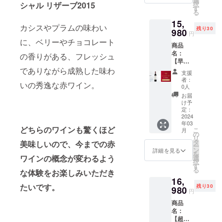
選
熟した
す。カ
ターン
シャル リザーブ2015
択
18,980
収穫量
す
フルー
シスと
は20歳
る
円
を制限
ツ、ミ
プラム
未満の
15,
→15,98
したカ
ントが
のフ
カシスやプラムの味わい
方は購
残り30
0円
980
ベル
感じら
レッ
円
入する
（3,000
ネ・フ
れ、新
に、ベリーやチョコレート
シュで
ことが
商品
円引
ランで
しいに
ありな
できま
名：
き） 商
の香りがある、フレッシュ
作られ
よる
がらも
せん。
【早
品説
たワイ
チョコ
成熟し
割・30
でありながら成熟した味わ
明：ウ
ン。こ
レート
たアロ
支援
名限
ルド
ちらの
とバニ
者：
マが感
いの秀逸な赤ワイン。
定・
ガー
カベル
0人
ラの
じら
11%OF
ロック
ネ・フ
ニュア
お届
れ、味
F】ボッ
のぶど
ランの
け予
ンスが
わいに
ク・メ
う畑で
定：
ワイン
アクセ
はベ
ルロー
2024
厳選さ
は、卓
ントと
リーと
年03
スペ
れたメ
越した
して効
どちらのワインも驚くほど
チョコ
こ
月
シャル
ルロー
の
年のみ
いてい
レート
リ
リザー
から造
タ
造られ
美味しいので、今までの赤
ます。
が感じ
ー
ブ2015
られて
ン
ます。
詳細を見る
ぶどう
られま
を
価格：
ワインの概念が変わるよう
いま
選
発酵
品種：
す。 ぶ
択
17,980
す。発
す
後、新
シラー
どう品
る
な体験をお楽しみいただき
円
酵後、
しいバ
100%
種：メ
16,
→15,98
ワイン
リック
タイ
ルロー
たいです。
残り30
0円
980
はバ
樽で
プ：
円
100%
（2,000
リック
24ヶ月
赤 辛
タイ
商品
円引
樽で
熟成さ
口 アル
プ：
名：
き） 商
12ヶ月
れま
コール
赤 辛
【超早
品説
熟成さ
す。