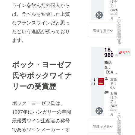
5%OFF
品説
帯びた
け予
あり、
バコの
ワインを飲んだ外国人から
】ボッ
明：
定：
ガー
素晴ら
ニュア
ク・メ
2024
フェケ
ネット
しいポ
ンスが
は、ラベルを変更した上質
年03
ルロー
テ・ヘ
レッド
テン
感じら
こ
月
スペ
ジのぶ
の
の色調
シャル
なフランスワインだと思っ
れるフ
リ
シャル
どう畑
タ
が特徴
を持っ
ルボ
ー
リザー
で生産
ン
たという逸話が残っており
で、香
詳細を見る
ていま
ディー
を
ブ2015
され、
選
りには
す。カ
のワイ
択
価格：
ます。
収穫量
す
甘いス
シスと
ンで
る
18,980
を制限
パイ
プラム
す。 ぶ
18,
円
したカ
ス、過
のフ
どう品
残り30
→17,98
980
ベル
熟した
レッ
円
種：カ
0円
ネ・フ
フルー
シュで
ベル
ボック・ヨーゼフ
商品
（1,000
ランで
ツ、ミ
ありな
ネ・フ
名：
円引
作られ
ントが
がらも
ラン
【CAM
氏やボックワイナ
き） 商
たワイ
感じら
成熟し
100%
PFIRE
品説
ン。こ
れ、新
たアロ
支援
タイ
割・30
明：ウ
ちらの
リーの受賞歴
しいに
者：
マが感
プ：
名限
ルド
カベル
0人
よる
じら
赤 辛
定・
ガー
ネ・フ
チョコ
お届
れ、味
口 アル
5%OFF
ロック
ランの
け予
レート
わいに
コール
】ボッ
のぶど
定：
ボック・ヨーゼフ氏は、
ワイン
とバニ
はベ
度数：
ク・
2024
う畑で
は、卓
ラの
リーと
14.33%
年03
ヴィ
1997年にハンガリーの年間
厳選さ
越した
ニュア
チョコ
内容
こ
月
ラー
れたメ
の
年のみ
ンスが
レート
量：
リ
最優秀ワイン生産者の称号
ニ・フ
ルロー
タ
造られ
アクセ
が感じ
750ml ※
ー
ラン・
から造
ン
ます。
詳細を見る
ントと
られま
送料込
であるワインメーカー・オ
を
フェケ
られて
選
発酵
して効
す。 ぶ
みの価
択
テ・ヘ