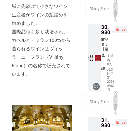
チョコ
量：
リ
ラン・
ク・
タ
んのり
リーと
レート
域に先駆けて小さなワイン
750ml ※
ー
フェケ
ヴィ
ン
黒みを
詳細を見る
ブラッ
が感じ
送料込
を
テ・ヘ
ラー
選
帯びた
生産者がワインの瓶詰めを
クベ
られま
みの価
択
ジ・セ
ニ・フ
す
ガー
リーが
す。 ぶ
格とな
る
レク
ラン・
始めました。
ネット
干しフ
どう品
りま
30,
ション
フェケ
レッド
ルーツ
種：メ
す。 ※
残り30
国際品種も多く栽培され、
2016、
980
テ・ヘ
の色調
のアロ
円
ルロー
こちら
ボッ
ジ・セ
が特徴
マと共
100%
のリ
カベルネ・フラン100%から
商品
ク・メ
レク
で、香
に現れ
タイ
ターン
名：
ルロー
ション
りには
ます。
プ：
造られるワインはヴィッ
は20歳
【超早
スペ
2016】
甘いス
味わい
赤 辛
未満の
割・30
シャル
商品説
パイ
には果
支援
ラーニ・フラン（Villányi
口 アル
方は購
名限
リザー
明：
ス、過
者：
物の他
コール
入する
定・
ブ2015
フェケ
0人
Franc）の名称で販売されて
熟した
にチョ
度数：
ことが
16%OF
価格：
テ・ヘ
フルー
お届
コレー
13.78%
できま
F】ボッ
38,980
います。
ジのぶ
け予
ツ、ミ
トとタ
内容
せん。
ク・シ
円
定：
どう畑
ントが
バコの
量：
ラー
2024
→30,98
で生産
感じら
ニュア
750ml ※
年03
2019、
0円
され、
れ、新
ンスが
送料込
こ
月
ボッ
（8,000
の
収穫量
しいに
感じら
みの価
リ
ク・メ
円引
タ
を制限
よる
れるフ
格とな
ー
ルロー
き）
ン
したカ
詳細を見る
チョコ
ルボ
りま
を
スペ
【ボッ
選
ベル
レート
ディー
す。 ※
択
シャル
ク・
す
ネ・フ
とバニ
のワイ
こちら
る
リザー
ヴィ
ランで
ラの
ンで
のリ
31,
ブ2015
ラー
作られ
ニュア
す。 ぶ
ターン
残り30
価格：
980
ニ・フ
たワイ
ンスが
円
どう品
は20歳
36,980
ラン・
ン。こ
アクセ
種：カ