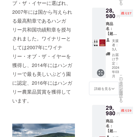
いま
す
後、新
いてい
ブ・ザ・イヤーに選ばれ、
どう品
格とな
る
ジ・セ
す。発
しいバ
ます。
種：メ
りま
28,
レク
酵後、
リック
2007年には国から与えられ
ぶどう
ルロー
す。 ※
残り27
ション
980
ワイン
樽で
品種：
円
100%
こちら
2016 価
る最高勲章であるハンガ
はバ
24ヶ月
シラー
タイ
のリ
商品
格：
リック
熟成さ
100%
プ：
ターン
名：
リー共和国功績勲章を授与
19,980
樽で
れま
タイ
赤 辛
は20歳
【超超
円
12ヶ月
す。
プ：
口 アル
未満の
されました。ワイナリーと
早割・
→18,98
熟成さ
ガー
赤 辛
支援
コール
方は購
30名限
0円
れ、そ
ネット
者：
口 アル
度数：
しては2007年にワイナ
入する
定・
（1,000
の後さ
3人
レッド
コール
13.78%
ことが
22%OF
円引
らに
の色調
お届
リー・オブ・ザ・イヤーを
度数：
内容
できま
F】ボッ
き） 商
12ヶ月
け予
で、香
15.08%
量：
せん。
ク・シ
品説
定：
大樽に
獲得し、2014年にはハンガ
りには
内容
750ml ※
ラー
2024
明：
移され
熟した
量：
送料込
年03
2019、
リーで最も美しいぶどう園
フェケ
ます。
チェ
750ml ※
みの価
こ
月
ボッ
テ・ヘ
の
このワ
リーと
送料込
格とな
リ
に認定、2016年にはハンガ
ク・メ
ジのぶ
タ
インは
ブラッ
みの価
りま
ー
ルロー
どう畑
ン
良い天
詳細を見る
クベ
格とな
す。 ※
を
リー農業品質賞を獲得して
スペ
で生産
選
候に恵
リーが
りま
こちら
択
シャル
され、
す
まれ、
干しフ
す。 ※
います。
のリ
る
リザー
収穫量
細心の
ルーツ
こちら
ターン
29,
ブ2015
を制限
注意を
のアロ
のリ
は20歳
残り29
価格：
980
したカ
払って
マと共
円
ターン
未満の
36,980
ベル
作られ
に現れ
は20歳
方は購
商品
円
ネ・フ
まし
ます。
未満の
入する
名：
→28,98
ランで
た。フ
味わい
方は購
ことが
【超超
0円
作られ
ルボ
には果
入する
できま
早割・
（8,000
たワイ