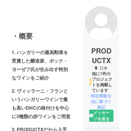
・概要
PROD
1. ハンガリーの最高勲章を
UCTX
受賞した醸造家、ボック・
日本
ヨーゼフ氏が生み出す特別
他に1件の
なワインをご紹介
プロジェク
トを掲載し
ています
2. ヴィッラーニ・フランと
特定商取引
いうハンガリーワインで最
法に基づく
表記
も高いDHCの格付けを中心
メッセー
に3種類の赤ワインをご用意
ジを送る
3. PRODUCTXだから入手