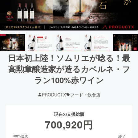
日本初上陸！ソムリエが唸る！最
高勲章醸造家が造るカベルネ・フ
ラン100%赤ワイン
PRODUCTX
フード・飲食店
現在の支援総額
700,920
円
終了
700
%達成