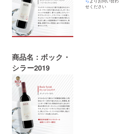
ら
よりお問い合わ
樽で
マと共
種：カ
ルド
が特徴
種：メ
じら
ベル
24ヶ月
に現れ
せください
ベル
ガー
で、香
ルロー
れ、味
ネ・フ
熟成さ
ます。
ネ・フ
ロック
りには
100%
わいに
ランで
れま
味わい
ラン タ
のぶど
甘いス
タイ
はベ
作られ
す。
には果
イプ：
う畑で
パイ
プ：
リーと
たワイ
ガー
物の他
赤 辛
厳選さ
ス、過
赤 辛
チョコ
ン。こ
ネット
にチョ
口 アル
れたメ
熟した
口 アル
レート
ちらの
レッド
コレー
コール
ルロー
フルー
コール
が感じ
カベル
の色調
トとタ
度数：
から造
ツ、ミ
度数：
られま
ネ・フ
で、香
バコの
14.33%
られて
ントが
13.78%
す。 ぶ
ランの
りには
ニュア
内容
いま
感じら
内容
どう品
ワイン
熟した
ンスが
量：
商品名：ボック・
す。発
れ、新
量：
種：メ
は、卓
チェ
感じら
750ml
酵後、
しいに
750ml ※
ルロー
越した
リーと
れるフ
【ボッ
ワイン
よる
シラー2019
送料込
100%
年のみ
ブラッ
ルボ
ク・シ
はバ
チョコ
みの価
タイ
造られ
クベ
ディー
ラー
リック
レート
格とな
プ：
ます。
リーが
のワイ
2019】
樽で
とバニ
りま
赤 辛
発酵
干しフ
ンで
商品説
12ヶ月
ラの
す。 ※
口 アル
後、新
ルーツ
す。 ぶ
明：ボ
熟成さ
ニュア
こちら
コール
しいバ
のアロ
どう品
コルの
れ、そ
ンスが
のリ
度数：
リック
マと共
種：カ
ぶどう
の後さ
アクセ
ターン
13.78%
樽で
に現れ
ベル
畑から
らに
ントと
は20歳
内容
24ヶ月
ます。
ネ・フ
で収穫
12ヶ月
して効
未満の
量：
熟成さ
味わい
ラン タ
量を制
大樽に
いてい
方は購
750ml ※
れま
には果
イプ：
限した
移され
ます。
入する
送料込
す。
物の他
赤 辛
特別な
ます。
ぶどう
ことが
みの価
ガー
にチョ
口 アル
シラー
このワ
品種：
できま
格とな
ネット
コレー
コール
から造
インは
シラー
せん。
りま
レッド