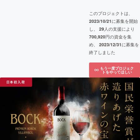
このプロジェクトは、
2023/10/21
に募集を開始
し、
29
人の支援により
700,920
円の資金を集
め、
2023/12/31
に募集を
終了しました
もう一度プロジェク
トをやってほしい