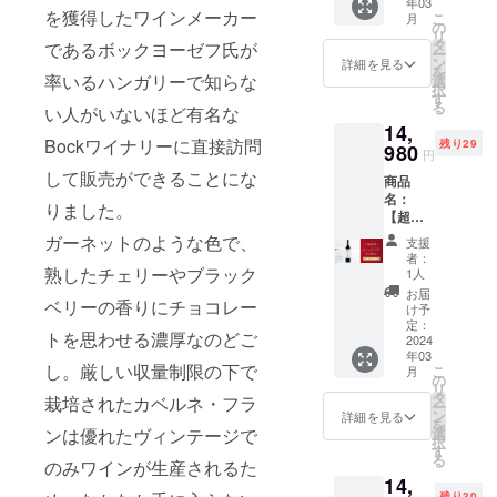
年03
2019 価
を獲得したワインメーカー
こ
月
格：
の
リ
17,980
タ
であるボックヨーゼフ氏が
ー
円
ン
詳細を見る
を
→13,98
率いるハンガリーで知らな
選
択
0円
す
る
い人がいないほど有名な
（4,000
14,
円引
Bockワイナリーに直接訪問
残り29
き） 商
980
円
品説
して販売ができることにな
商品
明：ボ
名：
コルの
りました。
【超超
ぶどう
早割・
畑から
ガーネットのような色で、
支援
30名限
で収穫
者：
定・
熟したチェリーやブラック
量を制
1人
21%OF
限した
お届
ベリーの香りにチョコレー
F】ボッ
特別な
け予
ク・メ
シラー
定：
トを思わせる濃厚なのどご
ルロー
2024
から造
年03
スペ
られて
し。厳しい収量制限の下で
こ
月
シャル
いま
の
リ
リザー
す。発
タ
栽培されたカベルネ・フラ
ー
ブ2015
酵後、
ン
詳細を見る
を
価格：
新しい
ンは優れたヴィンテージで
選
択
18,980
オーク
す
る
のみワインが生産されるた
円
樽で
14,
→14,98
18ヶ月
残り30