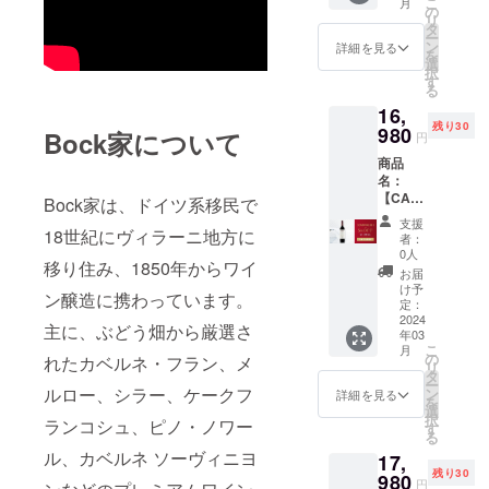
こ
月
シャル
ジのぶ
の
が特徴
シャル
れるフ
リ
リザー
どう畑
タ
で、香
を持っ
ルボ
ー
ブ2015
で生産
ン
りには
詳細を見る
ていま
ディー
を
価格：
され、
選
甘いス
す。カ
のワイ
択
18,980
収穫量
す
パイ
シスと
ンで
る
円
を制限
ス、過
プラム
す。 ぶ
16,
→16,98
したカ
熟した
のフ
どう品
残り30
0円
980
ベル
Bock家について
フルー
レッ
円
種：カ
（2,000
ネ・フ
ツ、ミ
シュで
ベル
商品
円引
ランで
ントが
ありな
ネ・フ
名：
き） 商
作られ
感じら
がらも
ラン
【CAM
品説
Bock家は、ドイツ系移民で
たワイ
れ、新
成熟し
100%
PFIRE
明：ウ
ン。こ
しいに
たアロ
支援
タイ
割・30
18世紀にヴィラーニ地方に
ルド
ちらの
よる
者：
マが感
プ：
名限
ガー
カベル
0人
チョコ
じら
赤 辛
移り住み、1850年からワイ
定・
ロック
ネ・フ
レート
お届
れ、味
口 アル
6%OFF
のぶど
ランの
け予
とバニ
わいに
コール
ン醸造に携わっています。
】ボッ
う畑で
定：
ワイン
ラの
はベ
度数：
ク・メ
2024
厳選さ
は、卓
ニュア
主に、ぶどう畑から厳選さ
リーと
14.33%
年03
ルロー
れたメ
越した
ンスが
チョコ
内容
こ
月
スペ
ルロー
の
年のみ
れたカベルネ・フラン、メ
アクセ
レート
量：
リ
シャル
から造
タ
造られ
ントと
が感じ
750ml ※
ー
リザー
ルロー、シラー、ケークフ
られて
ン
ます。
詳細を見る
して効
られま
送料込
を
ブ2015
いま
選
発酵
いてい
す。 ぶ
みの価
択
ランコシュ、ピノ・ノワー
価格：
す。発
す
後、新
ます。
どう品
格とな
る
17,980
酵後、
しいバ
ぶどう
種：メ
りま
ル、カベルネ ソーヴィニヨ
17,
円
ワイン
リック
品種：
ルロー
す。 ※
残り30
→16,98
980
はバ
樽で
シラー
円
100%
こちら