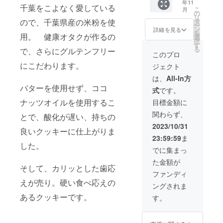
年11
千葉をこよなく愛している
こ
月
の
リ
タ
ので、千葉県産の米粉を使
ー
ン
詳細を見る
を
用。 健康オタクが作るの
選
択
す
る
で、さらにグルテンフリー
このプロ
にこだわります。
ジェクト
は、
All-In方
バターを使用せず、ココ
式
です。
ナッツオイルを使用するこ
目標金額に
関わらず、
とで、酸化が遅い、持ちの
2023/10/31
良いクッキーに仕上がりま
23:59:59
ま
した。
でに集まっ
た金額が
そして、カリッとした歯応
ファンディ
えが売り。硬い食べ応えの
ングされま
あるクッキーです。
す。