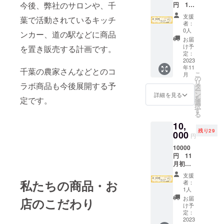
今後、弊社のサロンや、千
円 11
月初旬
支援
葉で活動されているキッチ
発送 引
者：
き換え
0人
ンカー、道の駅などに商品
可能期
お届
日 12
け予
を置き販売する計画です。
月初旬
定：
より予
2023
年11
定
千葉の農家さんなどとのコ
こ
月
の
リ
ラボ商品も今後展開する予
タ
ー
ン
詳細を見る
を
定です。
選
択
す
る
10,
残り29
000
円
10000
円 11
月初旬
発送 引
支援
き換え
私たちの商品・お
者：
可能期
1人
日 12
お届
店のこだわり
月初旬
け予
より予
定：
定
2023