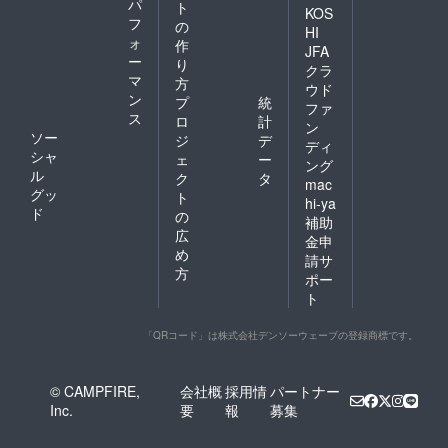
パ
ト
KOS
フ
の
HI
ォ
作
JFA
ー
り
クラ
マ
方
ウド
ン
プ
統
ファ
ス
ロ
計
ン
ソー
ジ
デ
ディ
シャ
ェ
ー
ング
ル
ク
タ
mac
グッ
ト
hi-ya
ド
の
補助
広
金申
め
請サ
方
ポー
ト
「QRコード」は株式会社デンソーウェーブの登録商標です。
© CAMPFIRE,
会社概
採用情
パートナー
Inc.
要
報
募集