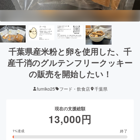
千葉県産米粉と卵を使用した、千
産千消のグルテンフリークッキー
の販売を開始したい！
fumiko25
フード・飲食店
千葉県
現在の支援総額
13,000
円
終了
1
%達成