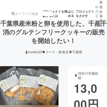
新
ロ
規
グ
会
プロジェクトを掲
はじ
プロジェクト
/
載するには
める
をさがす
イ
員
ン
登
千葉県産米粉と卵を使用した、千産千
録
消のグルテンフリークッキーの販売
を開始したい！
人気のプロ
注目のリ
注目の新着プロ
募集終了が近いプ
もうすぐ公開
ジェクト
ターン
ジェクト
ロジェクト
されます
fumiko25
フード・飲食店
千葉県
アート・写真
音楽
現在の支援総
テクノロジー・ガジェット
ゲーム・サ
額
13,0
映像・映画
書籍・雑誌
00
円
ビジネス・起業
チャレンジ