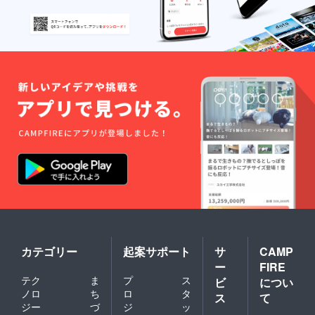
カテゴリー
起案サポート
サ
CAMP
ー
FIRE
テク
ま
プ
ス
ビ
につい
ノロ
ち
ロ
タ
ス
て
ジー
づ
ジ
ッ