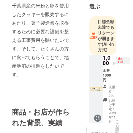
千葉県産の米粉と卵を使用
選ぶ
したクッキーを販売するに
目標金額
あたり、菓子製造業を取得
未達でも
するために必要な設備を整
リターン
が届きま
える工事費用を賄いたいで
す
(All-in
す。そして、たくさんの方
方式)
1,0
に食べてもらうことで、地
残り
00
100
円
産地消の推進をしたいで
金券
す。
1000
円 １
枚 11
支援
月初旬
者：
から随
0人
時発送
お届
予定
け予
交換可
定：
商品・お店が作ら
能期
2023
年11
日 12
れた背景、実績
こ
月
月1日以
の
リ
降
タ
ー