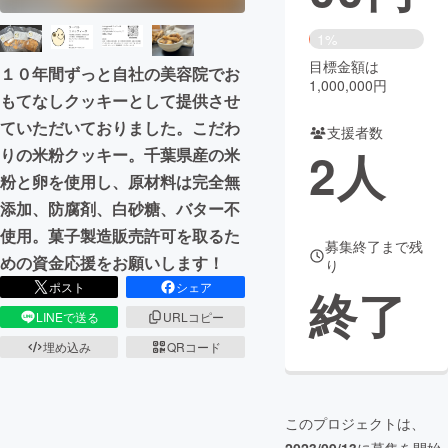
まちづくり・地域活性化
1%
目標金額は
１０年間ずっと自社の美容院でお
1,000,000円
もてなしクッキーとして提供させ
CAMPFIRE for Social Good
CAMPFIRE Creation
ていただいておりました。こだわ
CAMPFIREふるさと納税
machi-ya
コミュニティ
支援者数
2
人
りの米粉クッキー。千葉県産の米
粉と卵を使用し、原材料は完全無
添加、防腐剤、白砂糖、バター不
使用。菓子製造販売許可を取るた
募集終了まで残
めの資金応援をお願いします！
り
ポスト
シェア
終了
LINEで送る
URLコピー
埋め込み
QRコード
このプロジェクトは、