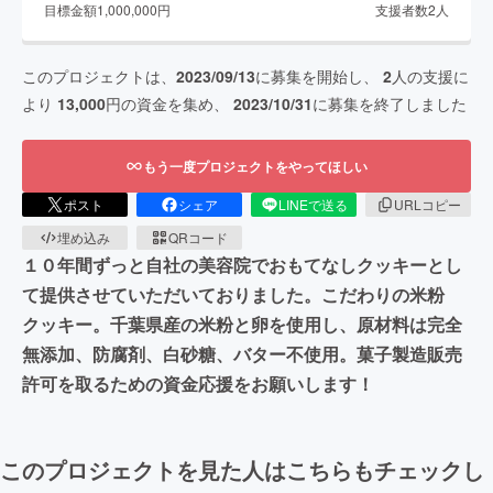
目標金額
1,000,000
円
支援者数
2
人
このプロジェクトは、
2023/09/13
に募集を開始し、
2
人の支援に
より
13,000
円の資金を集め、
2023/10/31
に募集を終了しました
もう一度プロジェクトをやってほしい
ポスト
シェア
LINEで送る
URLコピー
埋め込み
QRコード
１０年間ずっと自社の美容院でおもてなしクッキーとし
て提供させていただいておりました。こだわりの米粉
クッキー。千葉県産の米粉と卵を使用し、原材料は完全
無添加、防腐剤、白砂糖、バター不使用。菓子製造販売
許可を取るための資金応援をお願いします！
このプロジェクトを見た人はこちらもチェックし