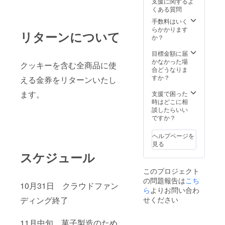
支援に関するよ
くある質問
手数料はいく
らかかります
リターンについて
か？
目標金額に届
かなかった場
クッキーを含む全商品に使
合どうなりま
すか？
える金券をリターンいたし
ます。
支援で困った
時はどこに相
談したらいい
ですか？
ヘルプページを
見る
スケジュール
このプロジェクト
の問題報告は
こち
10月31日 クラウドファン
ら
よりお問い合わ
せください
ディング終了
11月中旬 菓子製造のため