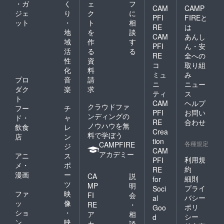
・ガ
く
ェ
フ
CAM
CAMP
ジェ
り
ク
に
PFI
FIREと
ット
・
ト
相
RE
は
地
を
談
CAM
あんし
域
作
す
PFI
ん・安
活
る
る
RE
全への
性
資
コ
取り組
化
料
ミュ
み
プロ
音
請
ニ
ニュー
ダク
楽
求
ティ
ス
ト
CAM
ヘルプ
クラウドファ
フー
チ
PFI
お問い
ンディングの
ド・
ャ
RE
合わせ
ノウハウを無
飲食
レ
Crea
料で学ぼう
店
ン
tion
各種規定
CAMPFIRE
ジ
CAM
アカデミー
アニ
ス
利用規
PFI
メ・
ポ
約
RE
漫画
ー
CA
説
細則
for
ツ
MP
明
プライ
Soci
ファ
映
FI
会
バシー
al
ッ
像
RE
・
ポリ
Goo
ショ
・
ア
相
シー
d
ン
映
カ
談