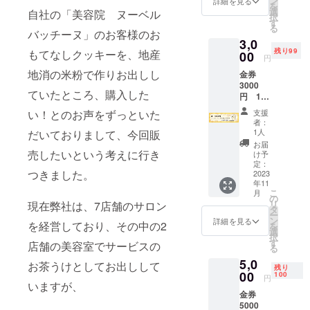
ン
詳細を見る
を
選
自社の「美容院 ヌーベル
択
す
る
バッチーヌ」のお客様のお
3,0
残り99
もてなしクッキーを、地産
00
円
地消の米粉で作りお出しし
金券
3000
ていたところ、購入した
円 11
月初旬
支援
い！とのお声をずっといた
から随
者：
時発送
1人
だいておりまして、今回販
予定
お届
交換可
売したいという考えに行き
け予
能期
定：
つきました。
日 12
2023
年11
月1日以
こ
月
降
の
リ
現在弊社は、7店舗のサロン
タ
ー
ン
詳細を見る
を経営しており、その中の2
を
選
択
す
店舗の美容室でサービスの
る
5,0
お茶うけとしてお出しして
残り
00
100
円
いますが、
金券
5000