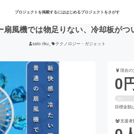
プロジェクトを掲載するには
はじめる
プロジェクトをさがす
ー扇風機では物足りない、冷却板がつ
sato riku_
テクノロジー・ガジェット
注目のリターン
注目の新着プロジェクト
募集終了が近いプロジェクト
も
現在の
音楽
舞台・パフォーマンス
0
ゲーム・サービス開発
フード・飲食店
0%
書籍・雑誌出版
アニメ・漫画
目標金額は4
支援者
チャレンジ
ビューティー・ヘルスケ
0