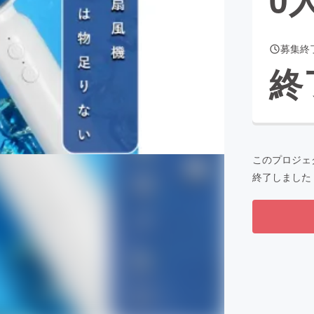
募集終
CAMPFIRE for Social Good
CAMPFIRE Creation
終
CAMPFIREふるさと納税
machi-ya
コミュニティ
このプロジェ
終了しました