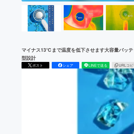
マイナス13℃まで温度を低下させます大容量バッ
型設計
ポスト
シェア
LINEで送る
URLコ