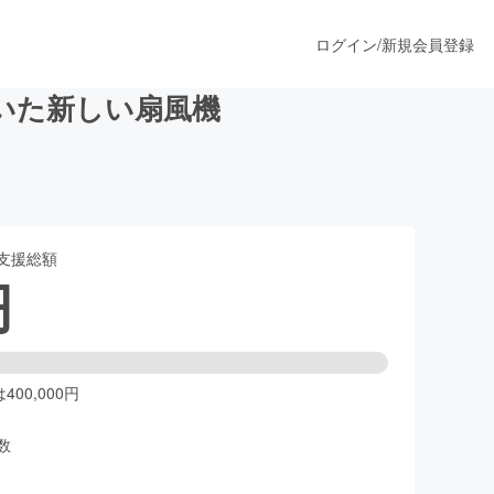
ログイン
/
新規会員登録
いた新しい扇風機
うすぐ公開されます
支援総額
プロダクト
円
ファッション
スポーツ
00,000円
数
ア
ソーシャルグッド
人