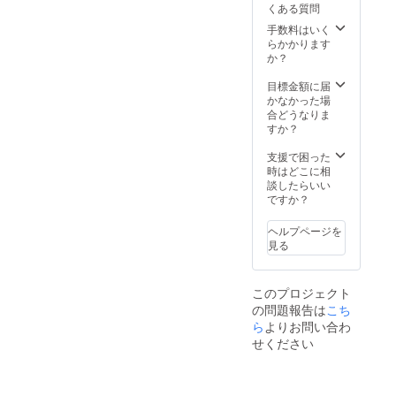
合、関
での準
をお願
し、ご
くある質問
ていた
をお伝
東（東
備方法
いしま
希望を
だきま
えす
手数料はいく
京都周
等につ
す。 ■
お聞き
す。 ま
る。配
らかかります
辺）
いて
リター
し、調
た、弾
信中に
か？
で、そ
は、
ンの内
整いた
き語り
テロッ
れ以外
メール
容 ・日
しま
祭
プを入
目標金額に届
の場合
等でご
時：10
す。 万
【2023
れて、
かなかった場
は、
連絡さ
月8日
が一、
秋】配
お布施
合どうなりま
Syncro
せてい
（日）
当フェ
信の中
をいた
すか？
omを
ただき
（出演
スが初
で、別
だいた
使って
ます。
時間は
めての
途メー
旨とお
支援で困った
オンラ
※会場へ
別途調
出演で
ルでお
名前と
時はどこに相
イン
の交通
整して
はない
送りす
メッ
談したらいい
セッ
費や滞
メール
方が、
るリス
セージ
ですか？
ション
在費は
等でご
本リ
ト（200
をご紹
で考え
ご自身
連絡い
ターン
曲程
介 ※ご
ていま
でご負
ヘルプページを
たしま
を購入
度）の
紹介す
す。 選
担をお
見る
す。前
された
中か
るお名
曲やリ
願いし
半の方
場合
ら、ヨ
前と
ハーサ
ます。
を予定
は、
シタケ
メッ
ルの方
してい
メール
このプロジェクト
が1曲リ
セージ
法につ
ます）
等でご
の問題報告は
こち
クエス
の内容
いて
・内
連絡
トに答
ら
よりお問い合わ
につい
は、
容：ヨ
し、対
えて弾
ては、
メール
せください
シタケ
応を考
き語り
メール
等でご
弾き語
えさせ
しま
等でご
連絡
り2〜3
ていた
す。 ※
連絡し
し、ご
曲に楽
だきま
備考欄
ますの