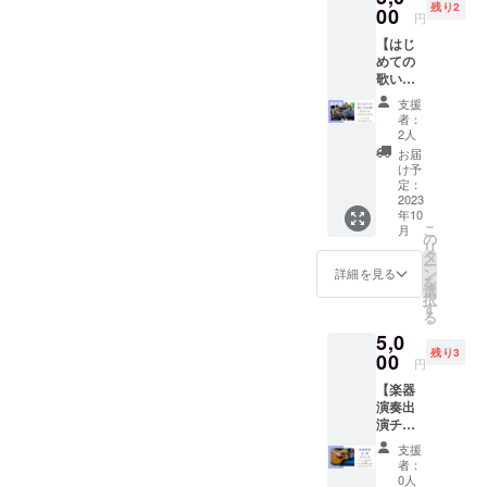
残り2
関わる
00
しいお
円
配信の
名前
【はじ
中で紹
（あだ
めての
介させ
名も
歌い手
ていた
OK）」
出演 チ
だきま
のご記
支援
ケッ
す。 ※
入をお
者：
ト】 ※
備考欄
願いし
2人
このリ
に「本
ます。
お届
ターン
名」の
■リター
け予
は、初
ご記入
定：
ンの内
めて
2023
をお願
容 ・日
年10
「ヨシ
いしま
時：10
こ
月
タケ
す。 ■
の
月8日
リ
キャス
リター
タ
（日）
ー
トフェ
ンの内
ン
・内
詳細を見る
を
ス」に
容 ・日
選
容：弾
択
参加さ
時：10
す
き語り
る
れる方
月8日
祭
5,0
のみの
（日）
【2023
残り3
ご購入
00
・内
秋】の
円
をお願
容：配
配信
【楽器
いしま
信中に
で、投
演奏出
す。 約
テロッ
げ銭を
演チ
15分の
プを入
いただ
ケッ
出演時
れて、
いた方
支援
ト】 ヨ
間で、
シエ
のお名
者：
シタケ
あなた
ン！を
0人
前をご