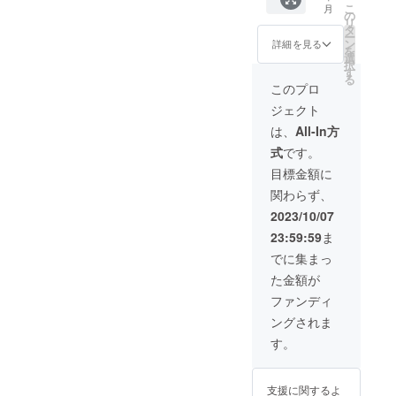
ための
メール
う方に
場合、
こ
月
施」を
【2023
の
リハー
等でご
おすす
関東
リ
いただ
秋】に
タ
サルの
連絡い
めなリ
（東京
ー
いた方
関わる
ン
配信も
詳細を見る
たしま
ターン
都周
を
のお名
配信の
選
対応し
す） ・
です。
辺）
択
前と、
中で紹
す
ます
内容：
万が
で、そ
る
今回の
介させ
し、ヨ
このプロ
30分程
一、
れ以外
開催に
ていた
シタケ
度の持
誤って
の場合
ジェクト
関する
だきま
が今ま
ち時間
本リ
は、
メッ
す。 ※
でやっ
は、
All-In方
でギ
ターン
Syncro
セージ
備考欄
たこと
ター等
を購入
omを
式
です。
を、
に「本
のある
の弾き
された
使って
「金の
名」の
曲等で
目標金額に
語り ・
場合
オンラ
お布施
ご記入
あれ
場所：
は、
イン
関わらず、
をいた
をお願
ば、そ
隅田川
メール
セッ
だいた
いしま
の中で
2023/10/07
テラス
等でご
ション
方の
す。 ■
ギター
（リア
連絡
で考え
23:59:59
ま
メッ
リター
伴奏を
ル参加
し、対
ていま
セージ
ンの内
弾くこ
でに集まっ
の場
応を考
す。 選
とし
容 ・日
ともで
合）ま
えさせ
曲やリ
た金額が
て」弾
時：10
きま
たは、
ていた
ハーサ
き語り
月8日
す。 リ
ファンディ
ご自宅
だきま
ルの方
祭
（日）
ハーサ
等（オ
す。 ※
法につ
ングされま
【2023
・内
ルの対
ンライ
購入の
いて
秋】に
容：配
応可能
す。
ン参加
備考欄
は、
関わる
信中に
エリア
の場
に「本
メール
配信の
全力で
は、対
合） ※
名」の
等でご
中で紹
感謝の
面の場
当日ま
ご記入
連絡
支援に関するよ
介させ
気持ち