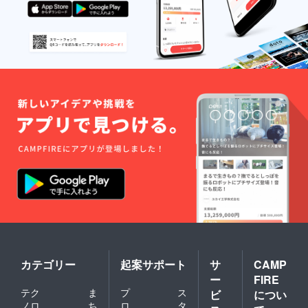
（案：
ます。
す） ・
いた旨
希望の2
内容：
とお名
曲をヨ
約15分
前と
シタケ
の出演
メッ
がギ
＋ 1曲
セージ
ター伴
歌う
をご紹
奏し、
（ヨシ
介。別
個別に
タケが
途お送
配信す
ギター
りする
るな
伴奏）
曲リス
ど） ※
＋ リ
トの中
備考欄
ハーサ
から選
には
ル ・場
んでい
「本
所：隅
ただい
名」の
田川テ
た1曲を
ご記入
ラス
ヨシタ
をお願
（リア
ケが配
いしま
ル参加
信中に
す。 ■
の場
弾き語
リター
合）ま
り。 ※
ンの内
たは、
ご紹介
容 ※こ
ご自宅
するお
ちらの
等（オ
名前と
チケッ
ンライ
メッ
カテゴリー
起案サポート
サ
CAMP
トと同
ン参加
セージ
時に
ー
FIRE
の場
の内容
「出演
合） ※
テク
ま
プ
ス
ビ
につい
につい
チケッ
当日ま
ノロ
ち
ロ
タ
ては、