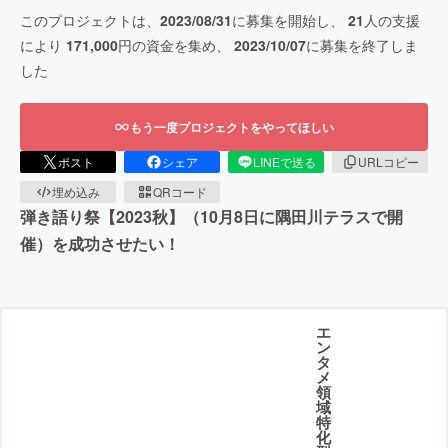
このプロジェクトは、
2023/08/31
に募集を開始し、
21
人の支援
により
171,000
円の資金を集め、
2023/10/07
に募集を終了しま
した
もう一度プロジェクトをやってほしい
ポスト
シェア
LINEで送る
URLコピー
埋め込み
QRコード
弾き語り祭【2023秋】（10月8日に隅田川テラスで開
催）を成功させたい！
エ
ン
タ
メ
領
域
特
化