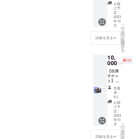
が弾き
が歌い
いただ
紹介
お届
語りを
たい1曲
いた旨
け予
する2〜
（ヨシ
定：
とお名
3曲に、
2023
タケが
前をご
年10
ギター
ギター
紹介 ※
こ
月
等の楽
伴奏）
の
ご紹介
リ
器演奏
を歌っ
タ
するお
ー
で、出
ていた
ン
名前に
詳細を見る
を
演がで
だける
選
ついて
択
きるリ
チケッ
す
は、
る
ターン
トで
メール
10,
です。
す。 当
等でご
残り2
やる曲
000
日まで
連絡し
円
は事前
の間の
ますの
【出演
にメー
リハー
でお聞
チケッ
ル等で
サル
かせく
ト】 約
打合せ
（会場
ださ
30分の
決めた
代は
い。
支援
持ち時
いと思
別）も
者：
間で、
いま
込みで
6人
ギター
す。 基
す。 は
お届
弾き語
本的
じめて
け予
り等を
に、別
定：
参加さ
して出
2023
日のリ
れる方
年10
演いた
ハーサ
に向け
こ
月
だけま
ルは行
の
た ・約
リ
す。 自
わず、
タ
15分の
ー
分では
できる
ン
出演 ・
詳細を見る
を