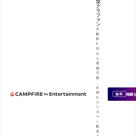
型
ク
ラ
フ
ァ
ン
手
数
料
0
円
か
ら
実
施
可
能
。
企
画
掲載
無料
か
ら
リ
タ
ー
ン
配
送
ま