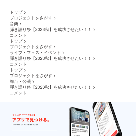
希望を
器演奏
す。 ※
に「本
でお聞
お聞き
・場
購入の
名」の
かせく
し、調
トップ
>
所：隅
備考欄
ご記入
ださ
整いた
田川テ
に「本
プロジェクトをさがす
>
をお願
い。
しま
ラス
名」の
音楽
>
いしま
す。 万
（リア
ご記入
す。 ■
弾き語り祭【2023秋】を成功させたい！！
>
が一
ル参加
をお願
リター
コメント
「出演
のみ）
いしま
ンの内
チケッ
トップ
>
※当日ま
す。 ■
容 ・日
ト」を
での準
プロジェクトをさがす
>
リター
時：10
購入し
備方法
ンの内
ライブ・フェス・イベント
>
月8日
ていな
等につ
容 ・日
弾き語り祭【2023秋】を成功させたい！！
>
（日）
いのに
いて
時：10
・内
コメント
本リ
は、
月8日
容：配
ターン
トップ
>
メール
（日）
信中に
を購入
等でご
プロジェクトをさがす
>
（出演
全力で
された
連絡さ
時間は
舞台・公演
>
感謝の
場合
せてい
別途調
弾き語り祭【2023秋】を成功させたい！！
>
気持ち
は、
ただき
整して
をお伝
コメント
メール
ます。
メール
えす
等でご
※会場へ
等でご
る。配
連絡
の交通
連絡し
信中に
し、対
費や滞
ます。
テロッ
応を考
在費は
前半の
プを入
えさせ
ご自身
方の時
れて、
ていた
でご負
間帯を
金のお
だきま
担をお
予定し
布施を
す。
願いし
ていま
いただ