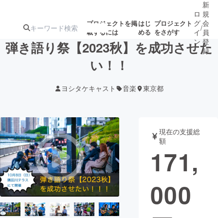
新
ロ
規
グ
会
プロジェクトを掲
はじ
プロジェクト
/
載するには
める
をさがす
イ
員
ン
登
弾き語り祭【2023秋】を成功させた
録
い！！
人気のプロ
注目のリ
注目の新着プロ
募集終了が近いプ
もうすぐ公開
ヨシタケキャスト
音楽
東京都
ジェクト
ターン
ジェクト
ロジェクト
されます
アート・写真
音楽
現在の支援総
額
171,
テクノロジー・ガジェット
ゲーム・サ
000
映像・映画
書籍・雑誌
ビジネス・起業
チャレンジ