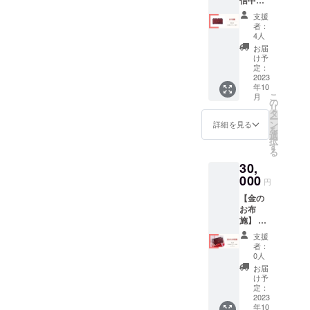
ケッ
で参加
と思い
ハード
全力で
ト」の
される
ます。
ルが高
支援
感謝の
購入も
場合は
実力に
者：
い・・
気持ち
必須と
こちら
4人
よって
・ とい
を伝え
なりま
のリ
は、当
お届
う方に
るとと
す。 ヨ
ターン
け予
日突発
一番お
もに
シタケ
定：
のみの
的な
すすめ
「お布
2023
があな
ご購入
セッ
したい
年10
施」を
たの歌
でOKで
ション
リター
こ
月
いただ
いたい2
の
す。 ※
を、追
ンで
リ
いた方
曲の歌
タ
購入の
加でお
す！！
ー
のお名
なしの
ン
備考欄
詳細を見る
願いす
ご希望
を
前と、
ギター
選
に「本
るかも
があれ
択
今回の
伴奏を
す
名」の
しれま
ば、リ
る
開催に
弾きま
ご記入
せん。
ハーサ
30,
関する
す。当
をお願
参加し
ル時
メッ
000
日まで
いしま
てみた
円
に、出
セージ
のリ
す。 ■
いけ
演者紹
【金の
を、
ハーサ
リター
ど、歌
介の配
お布
「お布
ル（会
ンの内
は抵抗
信等も
施】 配
施をい
場代は
容 ・日
がある
対応し
信中に
ただい
別）も
時：10
ので、
支援
ます。
全力で
た方の
込みで
月8日
者：
ギター
リハー
感謝の
メッ
す。 希
0人
（日）
等の得
サルの
気持ち
セージ
望があ
（出演
お届
意な楽
対応可
を伝え
とし
れば、
け予
時間は
器で参
能エリ
るとと
て」弾
定：
出演者
別途調
加した
アは、
もに
2023
き語り
紹介の
整して
いとい
対面の
年10
「お布
祭