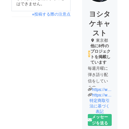
はできません。
ヨシタ
※投稿する際の注意点
ケキャ
スト
東京都
他に8件の
プロジェク
トを掲載し
ています
毎週月曜に
弾き語り配
信をしてい
ます。
https://www.youtube.com/channel/UCHyRBZJG3IEmggfNXwnRDeQ
https://www.facebook.com/channelgyro
特定商取引
法に基づく
表記
メッセー
ジを送る