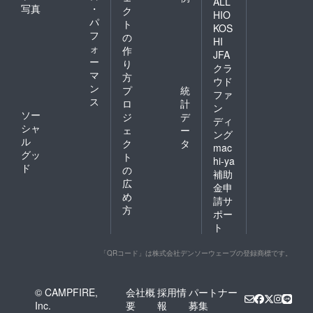
ALL
でのリ
写真
・
ク
ハーサ
HIO
パ
ト
ル等の
KOS
フ
準備方
の
HI
法等に
ォ
作
JFA
ついて
ー
り
クラ
は、
マ
方
メール
ウド
ン
プ
統
等でご
ファ
ス
連絡さ
ロ
計
ン
せてい
ソー
ジ
デ
ディ
ただき
シャ
ェ
ー
ング
ます。
ル
ク
タ
mac
グッ
ト
hi-ya
ド
の
補助
広
金申
め
請サ
方
ポー
ト
「QRコード」は株式会社デンソーウェーブの登録商標です。
© CAMPFIRE,
会社概
採用情
パートナー
Inc.
要
報
募集