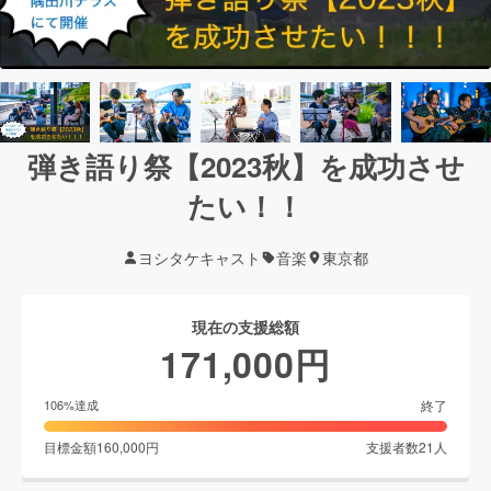
弾き語り祭【2023秋】を成功させ
たい！！
ヨシタケキャスト
音楽
東京都
現在の支援総額
171,000
円
終了
106
%達成
目標金額
160,000
円
支援者数
21
人