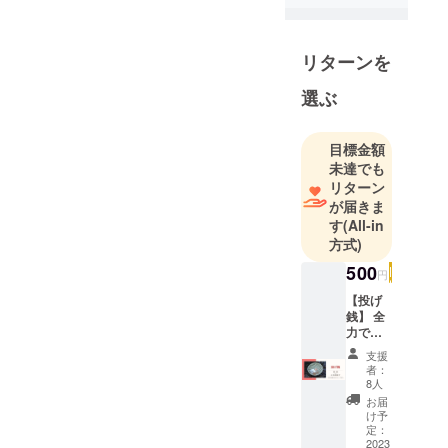
リターンを
選ぶ
目標金額
未達でも
リターン
が届きま
す
(All-in
方式)
500
円
【投げ
銭】 全
力で感
謝の気
支援
持ちを
者：
お伝え
8人
すると
お届
とも
け予
に、投
定：
げ銭の
2023