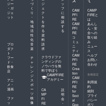
ス
て
ト」の
での準
メール
ジー
づ
ジ
ッ
購入も
備方法
等でご
・ガ
く
ェ
フ
必須と
等につ
CAM
CAMP
連絡し
なりま
ジェ
り
ク
に
いて
PFI
FIREと
ますの
す。 ・
ット
・
ト
相
は、
でお聞
RE
は
日時：
メール
地
を
談
かせく
10月8日
CAM
あんし
等でご
域
作
す
ださ
（日）
PFI
ん・安
連絡さ
い。
活
る
る
（出演
せてい
RE
全への
時間は
性
資
ただき
コ
取り組
別途調
化
料
ます。
ミュ
み
整して
※会場へ
プロ
音
請
メール
ニ
ニュー
の交通
ダク
楽
求
等でご
ティ
ス
費や滞
ト
連絡い
在費は
CAM
ヘルプ
クラウドファ
たしま
フー
チ
ご自身
PFI
お問い
す） ・
ンディングの
ド・
ャ
でご負
RE
合わせ
内容：
ノウハウを無
担をお
飲食
レ
Crea
30分程
願いし
料で学ぼう
店
ン
度の持
tion
ます。
各種規定
CAMPFIRE
ジ
ち時間
CAM
アカデミー
アニ
ス
の間に
利用規
PFI
ヨシタ
メ・
ポ
約
RE
ケがギ
漫画
ー
CA
説
細則
for
ターの
ツ
MP
明
伴奏を2
プライ
Soci
ファ
映
FI
会
曲 ・場
バシー
al
ッ
像
所：隅
RE
・
ポリ
Goo