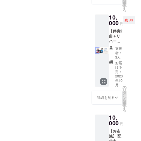
ギター
だけ当
選
1曲歌う
択
の伴奏
日の一
す
（ヨシ
る
ができ
発合わ
タケが
10,
ないの
せでお
ギター
残り5
で、ヨ
000
願いし
伴奏）
円
シタケ
たいと
・リ
【伴奏2
にギ
思いま
ハーサ
曲＋リ
ターの
す。 準
ル がで
ハーサ
伴奏を
備の方
きる、
ル チ
依頼し
法は、
とても
支援
ケッ
たい場
当日合
お得な
者：
ト】 ※
合は、
わせる
3人
リター
このリ
別途追
曲を、
ンで
お届
ターン
加で
ヨシタ
け予
す。
は「出
「伴奏2
定：
ケが事
フェス
演チ
2023
曲＋リ
前に
楽しそ
年10
ケッ
ハーサ
YouTub
うだか
こ
月
ト」を
ル チ
の
eに動画
ら、1曲
リ
ご購入
ケッ
タ
を上げ
歌って
ー
の方の
ト」リ
ン
ておく
詳細を見る
参加し
を
みご購
ターン
選
ので、
てみた
択
入くだ
をご購
す
ご自身
いけ
る
さい。
入くだ
で練習
ど、は
10,
このチ
さい。
等の準
じめて
ケット
000
ご自身
備をし
でいき
円
と同時
のギ
ておい
なり2曲
【お布
に「出
ター弾
てもら
歌うの
施】 配
演チ
き語り
いたい
は少し
信中に