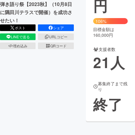
円
弾き語り祭【2023秋】（10月8日
まちづくり・地域活性化
に隅田川テラスで開催）を成功さ
せたい！
106%
ポスト
シェア
目標金額は
CAMPFIRE for Social Good
CAMPFIRE Creation
160,000円
LINEで送る
URLコピー
CAMPFIREふるさと納税
machi-ya
コミュニティ
埋め込み
QRコード
支援者数
21
人
募集終了まで残
り
終了