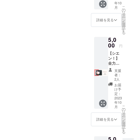
年10
リター
こ
月
ンを購
の
リ
入いた
タ
ー
だいた
ン
詳細を見る
を
方のお
選
択
名前
す
る
を、弾
5,0
き語り
祭
00
円
【2023
【シエ
秋】の
ン！】
配信の
全力で
中で紹
感謝の
介させ
支援
気持ち
ていた
者：
を伝え
だきま
2人
るとと
す。
お届
もに、
（テ
け予
シエ
ロップ
定：
ン！を
2023
等を出
年10
いただ
しての
こ
月
いた方
紹介は
の
リ
のお名
なし）
タ
ー
前を、
※備考欄
ン
詳細を見る
を
弾き語
に「配
選
択
り祭
信時
す
る
【2023
に、呼
5,0
秋】に
んでほ