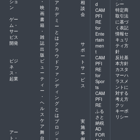
田川テ
ショ
・
ア
相
シー
d
ラス
ン
映
カ
談
特定商
CAM
（リア
画
デ
会
取引法
ル参加
PFI
ゲー
書
ミ
の場
に基づ
RE
ム・
籍
合）ま
ー
く表記
for
たは、
サー
・
と
情報セ
Ente
ご自宅
ビス
雑
は
キュリ
rtain
等（オ
開発
誌
ク
サ
ティ方
men
ンライ
出
ラ
ポ
ン参加
針
t
版
ウ
ー
の場
反社基
CAM
ビジ
ビ
合） ※
ド
ト
本方針
PFI
音楽ス
ネ
ュ
フ
サ
カスタ
RE
タジオ
ス・
ー
ァ
ー
マーハ
for
等、リ
起業
テ
ン
ビ
ハーサ
ラスメ
Spor
ィ
デ
ス
ルする
ントに
ts
ー
場所の
ィ
対する
CAM
会場代
・
ン
考え方
PFI
がある
ヘ
グ
クッ
RE
場合
ル
と
キーポ
は、別
ふる
ス
は
途お支
リシー
さと
ケ
払いい
プ
実
納税
ただき
ア
ロ
施
AD
ます。
アー
舞
ジ
事
FOR
※当日ま
ト・
台
ェ
例