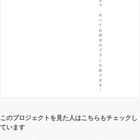
で
、
す
べ
て
お
任
せ
の
プ
ラ
ン
も
あ
り
ま
す
！
このプロジェクトを見た人はこちらもチェックし
ています