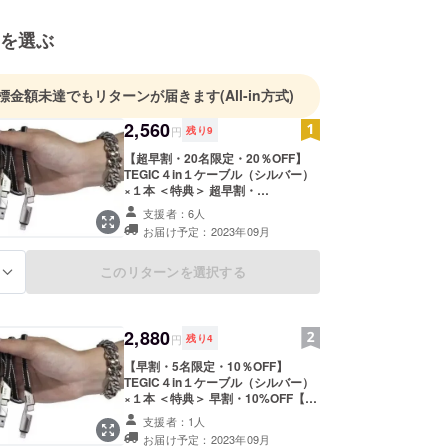
を選ぶ
標金額未達でもリターンが届きます
(All-in方式)
2,560
円
残り
9
【超早割・20名限定・20％OFF】
TEGIC４in１ケーブル（シルバー）
×１本 ＜特典＞ 超早割・
20%OFF【定価3,200円／本】 ＜確
支援者：6人
認事項＞ プロジェクトページ下部
お届け予定：2023年09月
「リスクとチャレンジ」をご覧くだ
さい。
このリターンを選択する
る
2,880
円
残り
4
【早割・5名限定・10％OFF】
TEGIC４in１ケーブル（シルバー）
×１本 ＜特典＞ 早割・10%OFF【定
価3,200円／本】 ＜確認事項＞ プロ
支援者：1人
ジェクトページ下部「リスクとチャ
お届け予定：2023年09月
レンジ」をご覧ください。