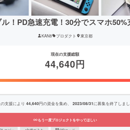
ル！PD急速充電！30分でスマホ50%充電
KAN8
プロダクト
東京都
現在の支援総額
44,640
円
人の支援により
44,640
円の資金を集め、
2023/08/31
に募集を終了しまし
もう一度プロジェクトをやってほしい
RLコピー
埋め込み
QRコード