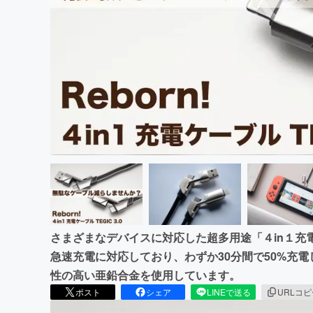
まちづくり・地域活性化
さまざまなデバイスに対応した超多用途「４in１充電＆
急速充電に対応しており、わずか30分間で50%充電
性の高い亜鉛合金を使用しています。
ポスト
シェア
LINEで送る
URLコ