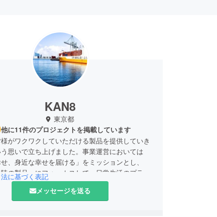
KAN8
東京都
他に11件のプロジェクトを掲載しています
皆様がワクワクしていただける製品を提供していき
いう思いで立ち上げました。事業運営においては
幸せ、身近な幸せを届ける」をミッションとし、
上陸の製品」にフォーカスして、日常生活のプラス
引法に基づく表記
商品のご提供をしております。本プロジェクトの商
メッセージを送る
て、皆様が快適な生活を過ごしていただけたら幸い
なさまの熱いご支援を賜りますよう、何卒宜しくお
上げます。