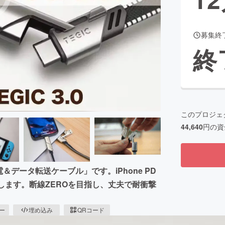
募集終
CAMPFIRE for Social Good
CAMPFIRE Creation
終
CAMPFIREふるさと納税
machi-ya
コミュニティ
このプロジェ
44,640
円の資
データ転送ケーブル」です。iPhone PD
します。断線ZEROを目指し、丈夫で耐衝撃
ピー
埋め込み
QRコード