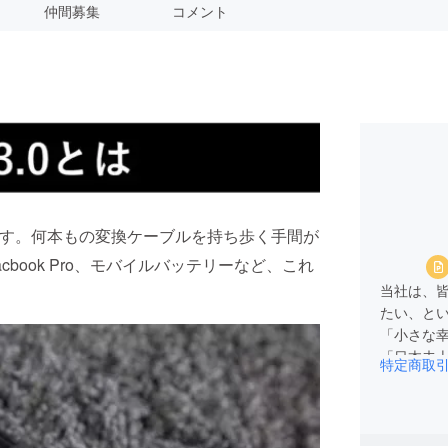
仲間募集
コメント
です。何本もの変換ケーブルを持ち歩く手間が
、Macbook Pro、モバイルバッテリーなど、これ
当社は、
たい、と
「小さな
「日本未
特定商取
αになる
品によっ
です。み
願い申し