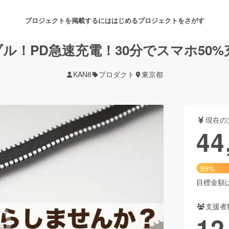
プロジェクトを掲載するには
はじめる
プロジェクトをさがす
ル！PD急速充電！30分でスマホ50%充電
KAN8
プロダクト
東京都
注目のリターン
注目の新着プロジェクト
募集終了が近いプロジェクト
も
現在の
音楽
舞台・パフォーマンス
44
ゲーム・サービス開発
フード・飲食店
89%
書籍・雑誌出版
アニメ・漫画
目標金額は5
支援者
チャレンジ
ビューティー・ヘルスケ
12