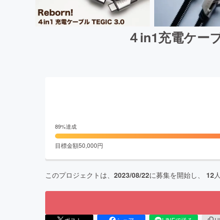
４in1充電ケーブ
89
%達成
目標金額
50,000
円
このプロジェクトは、
2023/08/22
に募集を開始し、
12
ポスト
シェア
LINEで送る
U