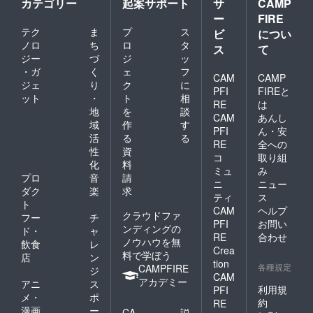
カテゴリー
起案サポート
サ
CAMP
ー
FIRE
テク
ま
プ
ス
ビ
につい
ノロ
ち
ロ
タ
ス
て
ジー
づ
ジ
ッ
・ガ
く
ェ
フ
CAM
CAMP
ジェ
り
ク
に
PFI
FIREと
ット
・
ト
相
RE
は
地
を
談
CAM
あんし
域
作
す
PFI
ん・安
活
る
る
RE
全への
性
資
コ
取り組
化
料
ミュ
み
プロ
音
請
ニ
ニュー
ダク
楽
求
ティ
ス
ト
CAM
ヘルプ
クラウドファ
フー
チ
PFI
お問い
ンディングの
ド・
ャ
RE
合わせ
ノウハウを無
飲食
レ
Crea
料で学ぼう
店
ン
tion
各種規定
CAMPFIRE
ジ
CAM
アカデミー
アニ
ス
利用規
PFI
メ・
ポ
約
RE
漫画
ー
CA
説