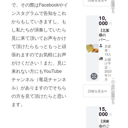
を
2024年
で、その際はFacebookやイ
選
択
3月10日
す
る
ンスタグラムで告知をこれ
（予
10,
定） 〇
からもしていきますし、も
場所：
000
円
北海道
し私たちが演奏していたら
【北菓
夕張市
楼の
沼ノ沢
見に来て頂いてお声をかけ
バーム
38番
クーヘ
地
て頂けたらもっともっと頑
支援
ン「妖
あ・
者：
精の
張れますのでお気軽にお声
りーさ
13人
森 夕
だの杜
お届
がけください！また、見に
張メロ
（予
け予
ン
定） ※
定：
来れない方にもYouTube
味」】
2023
オンラ
年11
夕張道
インで
チャンネル（竜花チャンネ
こ
月
の駅メ
の視聴
の
リ
ロード
も可能
タ
ル）がありますのでそちら
ー
でしか
です。
ン
詳細を見る
を
買えな
メール
の方を見て頂けたらと思い
選
択
い限定
にて視
す
る
ます。
の北菓
聴用
15,
楼の
URLを
バーム
000
お送り
円
クーヘ
させて
【演奏
ン「妖
いただ
会のご
精の
きま