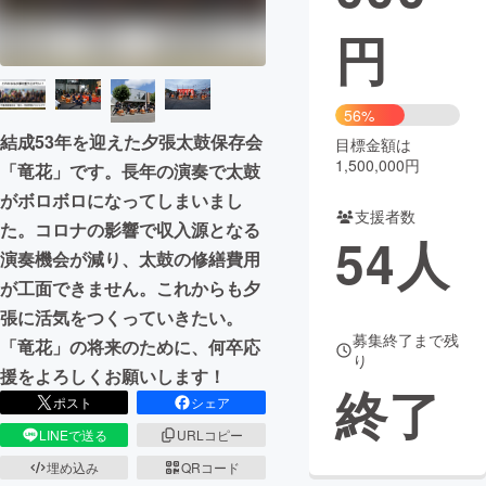
円
まちづくり・地域活性化
CAMPFIRE for Social Good
CAMPFIRE Creation
56%
結成53年を迎えた夕張太鼓保存会
CAMPFIREふるさと納税
machi-ya
コミュニティ
目標金額は
1,500,000円
「竜花」です。長年の演奏で太鼓
がボロボロになってしまいまし
支援者数
た。コロナの影響で収入源となる
54
人
演奏機会が減り、太鼓の修繕費用
が工面できません。これからも夕
張に活気をつくっていきたい。
募集終了まで残
「竜花」の将来のために、何卒応
り
援をよろしくお願いします！
終了
ポスト
シェア
LINEで送る
URLコピー
埋め込み
QRコード