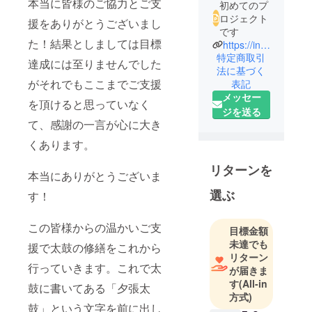
本当に皆様のご協力とご支
初めてのプ
ロジェクト
援をありがとうございまし
です
た！結果としましては目標
https://instagram.com/ryuka_yubari?utm_source=qr&igshid=ZDc4ODBmNjlmNQ%3D%3D
特定商取引
達成には至りませんでした
法に基づく
がそれでもここまでご支援
表記
メッセー
を頂けると思っていなく
ジを送る
て、感謝の一言が心に大き
くあります。
リターンを
本当にありがとうございま
選ぶ
す！
この皆様からの温かいご支
目標金額
未達でも
援で太鼓の修繕をこれから
リターン
行っていきます。これで太
が届きま
す
(All-in
鼓に書いてある「夕張太
方式)
鼓」という文字を前に出し