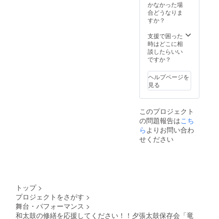
生地
援者を
かなかった場
表記さ
・製
含むグ
合どうなりま
れます
法：反
ループ
すか？
（画像
応染
での対
にも添
め、地
応も
支援で困った
付して
詰まり
可 ②
時はどこに相
おりま
③竜花
竜花オ
談したらいい
す）。
の太鼓
リジナ
ですか？
商品開
にお名
ルの法
封前に
前を記
被をお
は必ず
ヘルプページを
載させ
送りい
お届け
見る
ていた
たしま
のリ
だきま
す。
ターン
す。
・素
に貼付
このプロジェクト
・上
材：綿
された
の問題報告は
こち
記の演
100％
ラベル
奏会の
・サ
ら
よりお問い合わ
や注意
際に直
イズ：S
書きを
せください
接お名
サイズ
ご確認
前を記
のみと
くださ
載いた
なりま
い。
だきま
す。記
す。
念品と
・掲
してお
トップ
>
載期
考え下
プロジェクトをさがす
>
間：太
さい。
舞台・パフォーマンス
>
鼓を使
用して
和太鼓の修繕を応援してください！！夕張太鼓保存会「竜