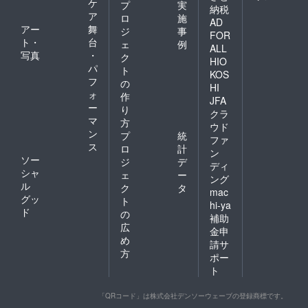
ケ
プ
実
納税
ア
ロ
施
AD
アー
舞
ジ
事
FOR
ト・
台
ェ
例
ALL
写真
・
ク
HIO
パ
ト
KOS
フ
の
HI
ォ
作
JFA
ー
り
クラ
マ
方
ウド
ン
プ
統
ファ
ス
ロ
計
ン
ソー
ジ
デ
ディ
シャ
ェ
ー
ング
ル
ク
タ
mac
グッ
ト
hi-ya
ド
の
補助
広
金申
め
請サ
方
ポー
ト
「QRコード」は株式会社デンソーウェーブの登録商標です。