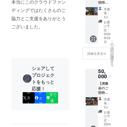
本当にこのクラウドファン
招待＋
森 夕
す。
竜花オ
張メロ
支援
ディングではたくさんのご
リジナ
ン味」
者：
ル手ぬ
をお送
4人
協力とご支援をありがとう
ぐい】
りいた
お届
①支援
しま
ございました。
け予
者限定
す。 バ
定：
の感謝
2024
ウム
年03
をお伝
クーヘ
こ
月
えする
ン「妖
の
リ
演奏会
精の
タ
ー
にご招
森」
ン
詳細を見る
を
待いた
は、昔
選
択
しま
ながら
す
る
す。
の樫の
シェアして
50,
・日
木の心
プロジェク
時：
000
棒に紙
円
2024年
を巻
トをもっと
【演奏
3月10日
き、職
応援！
会のご
LIN
（予
人が付
ポ
シ
招待＋
定）
きっき
Eで
竜花オ
ス
ェ
・場
りで一
支援
送
リジナ
所：北
本一本
ト
ア
者：
る
ル手ぬ
海道夕
焼き具
3人
ぐい＋
張市沼
合や生
お届
太鼓に
ノ沢38
地の厚
け予
お名前
番地
定：
み、焼
の記
2024
あ・
き上げ