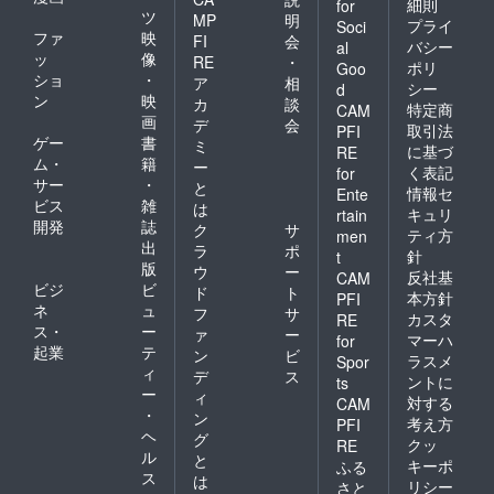
細則
for
ツ
MP
明
プライ
Soci
ファ
映
FI
会
バシー
al
ッ
像
RE
・
ポリ
Goo
ショ
・
ア
相
シー
d
ン
映
カ
談
特定商
CAM
画
デ
会
取引法
PFI
ゲー
書
ミ
に基づ
RE
ム・
籍
ー
く表記
for
サー
・
と
情報セ
Ente
ビス
雑
は
キュリ
rtain
開発
誌
ク
サ
ティ方
men
出
ラ
ポ
針
t
版
ウ
ー
反社基
CAM
ビジ
ビ
ド
ト
本方針
PFI
ネ
ュ
フ
サ
カスタ
RE
ス・
ー
ァ
ー
マーハ
for
起業
テ
ン
ビ
ラスメ
Spor
ィ
デ
ス
ントに
ts
ー
ィ
対する
CAM
・
ン
考え方
PFI
ヘ
グ
クッ
RE
ル
と
キーポ
ふる
ス
は
リシー
さと