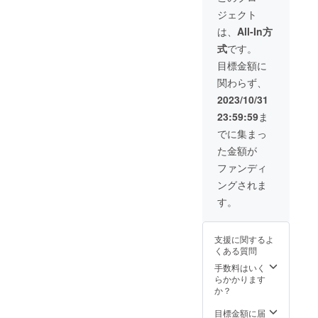
インで
いたし
w900m
張メロ
ジェクト
の視聴
ます。
m×h35
ンチョ
も可能
・日
0mm
コレー
は、
All-In方
です。
時：支
・素
トで包
式
です。
メール
援いた
材：岡
みまし
にて視
だいた
生地
た。 夕
目標金額に
聴用
後に個
・製
張初の
関わらず、
URLを
別調整
法：反
道の駅
お送り
・場
応染
『夕張
2023/10/31
させて
所：夕
め、地
メロー
23:59:59
ま
いただ
張市に
詰まり
ド』限
きま
お越し
定のバ
でに集まっ
す。 ②
いただ
ウム
た金額が
竜花オ
きます
クーヘ
リジナ
（交通
ンをぜ
ファンディ
ルの手
費は自
ひお楽
ングされま
ぬぐい
己負担
しみく
をお送
となり
ださ
す。
りいた
ます）
い。 ※
しま
・内
原材料
す。
容：演
及び添
支援に関するよ
・サ
奏2曲10
加物等
くある質問
イズ：
分程度
の食品
w900m
＋交流
手数料はいく
表示
m×h35
10分程
らかかります
は、お
0mm
度 ・
か？
届け商
・素
その
品のラ
材：岡
他：支
目標金額に届
ベルに