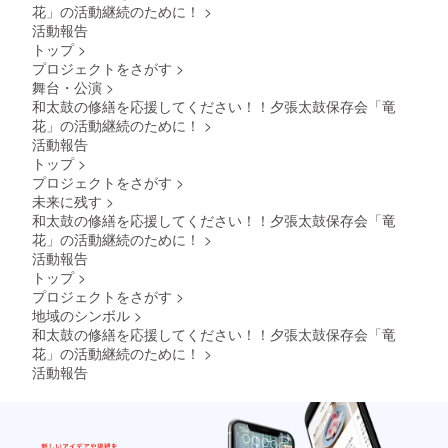
いる限
花」の活動継続のために！
>
り掲載
活動報告
・サ
トップ
>
イズ：
プロジェクトをさがす
>
縦3セン
舞台・公演
>
チ 横10
センチ
和太鼓の修繕を応援してください！！夕張太鼓保存会「竜
（文字
花」の活動継続のために！
>
のみ
活動報告
可）
トップ
>
※参加が
プロジェクトをさがす
>
難しい
場合は
未来に残す
>
竜花側
和太鼓の修繕を応援してください！！夕張太鼓保存会「竜
で代わ
花」の活動継続のために！
>
りにお
活動報告
名前を
トップ
>
記載を
させて
プロジェクトをさがす
>
いただ
地域のシンボル
>
きま
和太鼓の修繕を応援してください！！夕張太鼓保存会「竜
す。
花」の活動継続のために！
>
※必ず備
活動報告
考欄に
掲載を
希望さ
れるお
名前を