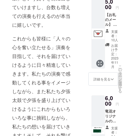
5,0
00
ていけますし、台数も増え
円
【お礼
ての演奏も行えるのが本当
のメー
に嬉しいです。
ル】 ・
メール
支援
にて感
者：
これからも皆様に「人々の
謝の気
10人
持ちを
お届
心を奮い立たせる」演奏を
お届け
け予
させて
定：
目指して、それを届けてい
いただ
2023
年11
きま
けるように日々精進してい
こ
月
す。
の
リ
きます。私たちの演奏で感
タ
ー
ン
詳細を見る
を
動してくれる事をイメージ
選
択
す
しながら、また私たち夕張
る
6,0
太鼓で夕張を盛り上げてい
00
円
けるようにこれからもいろ
竜花オ
リジナ
いろな事に挑戦しながら、
ルの手
私たちの想いを届けていき
ぬぐい
支援
をお送
者：
ます！そして、それを繋げ
りいた