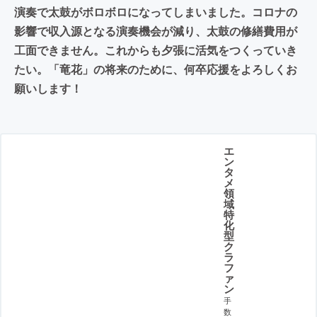
演奏で太鼓がボロボロになってしまいました。コロナの
影響で収入源となる演奏機会が減り、太鼓の修繕費用が
工面できません。これからも夕張に活気をつくっていき
たい。「竜花」の将来のために、何卒応援をよろしくお
願いします！
エ
ン
タ
メ
領
域
特
化
型
ク
ラ
フ
ァ
ン
手
数