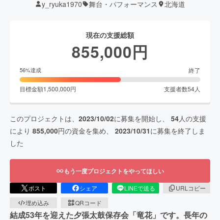
y_ryuka1970
舞台・パフォーマンス
北海道
現在の支援総額
855,000
円
終了
56
%達成
目標金額
1,500,000
円
支援者数
54
人
このプロジェクトは、
2023/10/02
に募集を開始し、
54
人の支援
により
855,000
円の資金を集め、
2023/10/31
に募集を終了しま
した
もう一度プロジェクトをやってほしい
ポスト
シェア
LINEで送る
URLコピー
埋め込み
QRコード
結成53年を迎えた夕張太鼓保存会「竜花」です。長年の