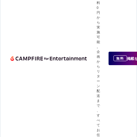
料
0
円
か
ら
実
施
可
能
。
企
画
掲載
無料
か
ら
リ
タ
ー
ン
配
送
ま
で
、
す
べ
て
お
任