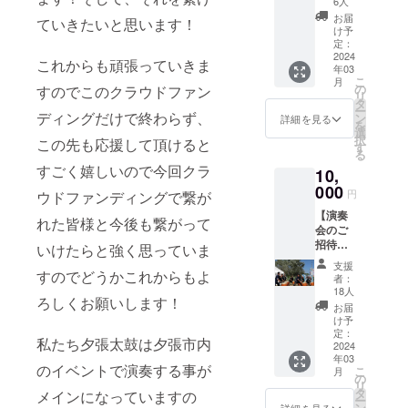
6人
しま
お届
ていきたいと思います！
す。 ・
け予
サイ
定：
ズ：
2024
これからも頑張っていきま
年03
w900m
こ
月
m×h35
の
すのでこのクラウドファン
リ
0mm ・
タ
ー
素材：
ディングだけで終わらず、
ン
詳細を見る
を
岡生地
選
択
この先も応援して頂けると
・製
す
る
法：反
すごく嬉しいので今回クラ
10,
応染
め、地
000
円
ウドファンディングで繋が
詰まり
【演奏
れた皆様と今後も繋がって
会のご
招待】
いけたらと強く思っていま
支援者
支援
限定の
すのでどうかこれからもよ
者：
感謝を
18人
ろしくお願いします！
お伝え
お届
する演
け予
奏会に
定：
私たち夕張太鼓は夕張市内
ご招待
2024
年03
いたし
のイベントで演奏する事が
こ
月
ます。
の
リ
〇日
タ
メインになっていますの
ー
時：
ン
詳細を見る