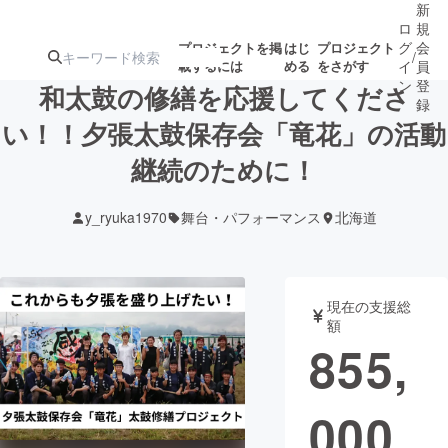
新
ロ
規
グ
会
プロジェクトを掲
はじ
プロジェクト
/
載するには
める
をさがす
イ
員
ン
登
和太鼓の修繕を応援してくださ
録
い！！夕張太鼓保存会「竜花」の活動
継続のために！
人気のプロ
注目のリ
注目の新着プロ
募集終了が近いプ
もうすぐ公開
ジェクト
ターン
ジェクト
ロジェクト
されます
y_ryuka1970
舞台・パフォーマンス
北海道
アート・写真
音楽
現在の支援総
テクノロジー・ガジェット
ゲーム・サ
額
855,
映像・映画
書籍・雑誌
000
ビジネス・起業
チャレンジ