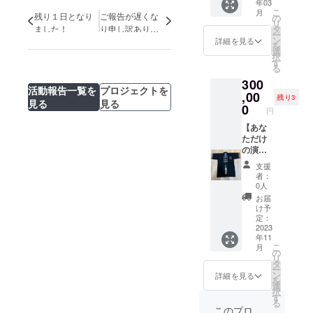
年03
載】 ①
りーさ
る温度
こ
月
支援者
残り１日となり
ご報告が遅くな
だの杜
の
まで調
リ
限定の
（予
ました！
り申し訳ありま
タ
整しな
ー
感謝を
定）
ン
がら焼
せん…。
詳細を見る
を
お伝え
※オンラ
選
いてい
択
する演
インで
す
ます。
る
奏会に
の視聴
北菓楼
300
ご招待
も可能
独自の
活動報告一覧を
プロジェクトを
いたし
,00
です。
窯で一
残り3
見る
見る
ます。
メール
0
層一層
円
・日
にて視
時間を
時：
【あな
聴用
かけて
2024年
ただけ
URLを
丁寧に
3月10日
の演奏
お送り
じっく
（予
会のご
させて
りと焼
支援
定）
招待＋
いただ
き上げ
者：
・場
竜花オ
きま
るから
0人
所：北
リジナ
す。 ②
こそ生
お届
海道夕
ル法
竜花オ
まれ
け予
張市沼
被】 ①
リジナ
定：
る、
ノ沢38
あなた
2023
ルの手
しっと
年11
番地
だけの
ぬぐい
り感が
こ
月
あ・
ために
をお送
の
印象に
リ
りーさ
感謝を
りいた
タ
残るバ
ー
だの杜
お伝え
しま
ン
ウム
詳細を見る
を
（予
する演
す。
選
クーヘ
択
定）
奏会に
・サ
す
ンで
る
※オンラ
ご招待
イズ：
す。夕
このプロ