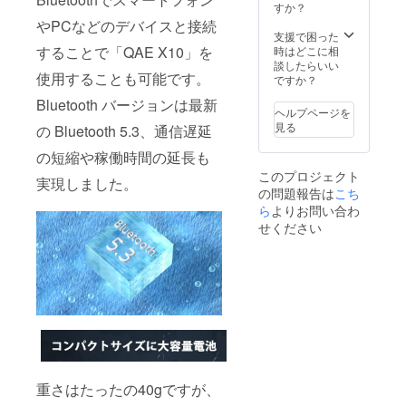
すか？
やPCなどのデバイスと接続
支援で困った
することで「QAE X10」を
時はどこに相
談したらいい
使用することも可能です。
ですか？
Bluetooth バージョンは最新
ヘルプページを
見る
の Bluetooth 5.3、通信遅延
の短縮や稼働時間の延長も
このプロジェクト
実現しました。
の問題報告は
こち
ら
よりお問い合わ
せください
重さはたったの40gですが、