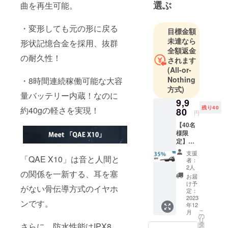
選ぶ
す。日本＆
曲を再生可能。
中国のいい
製品をお互
・変形しても元の形に戻る
目標金額
いに紹介・
未達なら
形状記憶合金を採用、抜群
販売するこ
全額返金
の耐久性！
されます
とで、皆に
(All-or-
より良い生
Nothing
・8時間連続稼働可能な大容
活をもたら
方式)
すのは我々
量バッテリー内蔵！なのに
9,9
の長久の目
残り40
約40gの軽さを実現！
80
円
標です。
【40名
様限
弊社の主な
定】超
超超早
製品範囲
支援
割
「QAE X10」は音と人間と
者：
は：電子製
35％OF
2人
品（スマホ
の関係を一新する、耳を塞
F！
お届
「QAE
関連、ス
け予
がない骨伝導方式のイヤホ
X10」
定：
ピーカーと
×1 一般
2023
ンです。
年12
か）、電気
販売予
こ
月
定価
の
製品（ヒー
リ
格：
タ
さらに、防水性能はIPX8