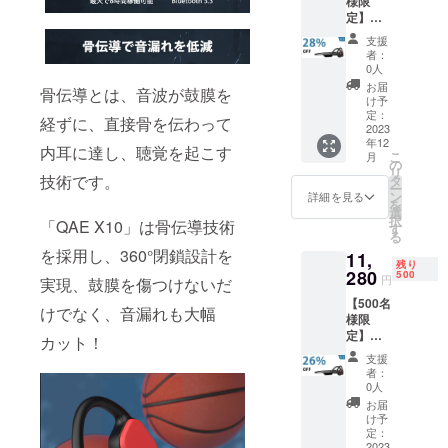
様限
「QAE
定】超
X10」
早割
本体×1
支援
28％OF
充電
者：
F！
ケーブ
0人
「QAE
ル×1 日
お届
骨伝導とは、音波が鼓膜を
X10」
本語取
け予
×1 一般
扱説明
定：
経ずに、直接骨を伝わって
販売予
2023
書×1 変
年12
定価
換アダ
内耳に達し、聴覚を起こす
こ
月
格：
プター
の
リ
15,360
×1 調節
技術です。
タ
ー
円（税
用ひも
ン
詳細を見る
を
込） ※
×1
選
択
「QAE X10」は骨伝導技術
送料無
す
る
料（日
を採用し、360°閉鎖設計を
11,
本国内
残り
限定）
280
500
円
実現、鼓膜を傷つけないだ
内容
【500名
物：
けでなく、音漏れも大幅
様限
「QAE
定】早
X10」
カット！
割
本体×1
支援
26％OF
充電
者：
F！
ケーブ
0人
「QAE
ル×1 日
お届
X10」
本語取
け予
×1 一般
扱説明
定：
販売予
2023