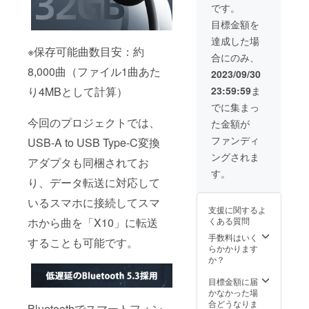
本体×3
です。
充電
目標金額を
ケーブ
ル×3 日
達成した場
本語取
※保存可能曲数目安：約
合にのみ、
扱説明
8,000曲（ファイル1曲あた
書×3 変
2023/09/30
換アダ
り4MBとして計算）
23:59:59
ま
プター
×3 調節
でに集まっ
用ひも
今回のプロジェクトでは、
た金額が
×3
ファンディ
USB-A to USB Type-C変換
ングされま
アダプタも同梱されてお
す。
り、データ転送に対応して
いるスマホに接続してスマ
支援に関するよ
ホから曲を「X10」に転送
くある質問
手数料はいく
することも可能です。
らかかります
か？
目標金額に届
かなかった場
合どうなりま
Bluetoothでスマートフォン