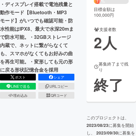
19%
・ディスプレイ搭載で電池残量と
目標金額は
まちづくり・地域活性化
動作モード【Bluetooth・MP3
100,000円
モード】がいつでも確認可能・防
水性能はIPX8、最大で水深20mま
支援者数
CAMPFIRE for Social Good
CAMPFIRE Creation
2
人
で防水可能。・32GBストレージ
CAMPFIREふるさと納税
machi-ya
コミュニティ
内蔵で、ネットに繋がらなくて
も、スマホがなくてもお好みの曲
を再生可能。・変形しても元の形
募集終了まで残
に戻る形状記憶合金を採用
り
終了
ポスト
シェア
LINEで送る
URLコピー
埋め込み
QRコード
このプロジェクトは、
2023/08/23
に募集を開始
し、
2023/09/30
に募集を