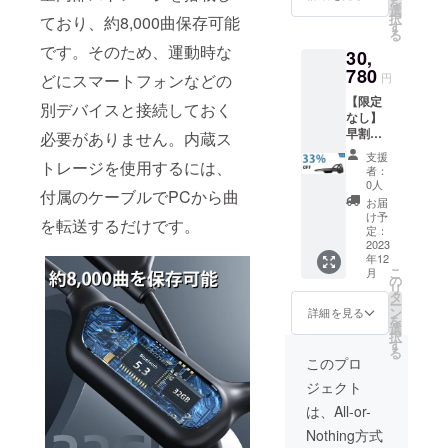
を
込） ※
選
択
ており、約8,000曲保存可能
送料無
す
る
料（日
です。そのため、運動時な
30,
本国内
限定）
780
円
どにスマートフォンなどの
内容
【限定
物：
別デバイスと接続しておく
なし】
「QAE
早割
X10」
必要がありません。内蔵ス
33％OF
本体×3
支援
F！
トレージを使用するには、
充電
者：
「QAE
ケーブ
0人
付属のケーブルでPCから曲
X10」
ル×3 日
お届
×3 一般
本語取
け予
を転送するだけです。
販売予
扱説明
定：
定価
2023
書×3 変
年12
格：
換アダ
こ
月
46,080
プター
の
リ
円（税
×3 調節
タ
ー
込） ※
用ひも
ン
詳細を見る
を
送料無
×3
選
択
料（日
す
る
本国内
このプロ
限定）
ジェクト
内容
物：
は、All-or-
「QAE
Nothing方式
X10」