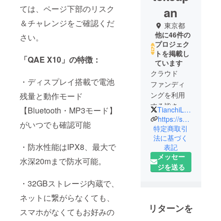
ては、ページ下部のリスク
an
＆チャレンジをご確認くだ
東京都
他に46件の
さい。
プロジェク
トを掲載し
「QAE X10」の特徴：
ています
クラウド
・ディスプレイ搭載で電池
ファンディ
ングを利用
残量と動作モード
する皆さ
TianchiLiang
【Bluetooth・MP3モード】
ん：
https://spheretekjapan.home.blog/
がいつでも確認可能
特定商取引
法に基づく
我々
・防水性能はIPX8、最大で
表記
「Spheretek
メッセー
Japan株式
水深20mまで防水可能。
ジを送る
会社」は、
輸入・輸出
・32GBストレージ内蔵で、
そしてEC事
ネットに繋がらなくても、
業を中心と
リターンを
スマホがなくてもお好みの
した商社で