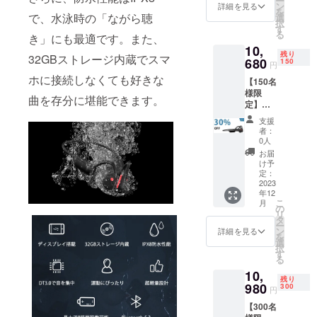
ター、扇風
ー
15,360
ン
詳細を見る
を
円（税
機とか）で
で、水泳時の「ながら聴
選
択
込） ※
す
す。
る
き」にも最適です。また、
送料無
10,
料（日
残り
32GBストレージ内蔵でスマ
本国内
680
興味あるお
150
円
限定）
客様は是非
ホに接続しなくても好きな
【150名
内容
様限
HPをご覧く
物：
曲を存分に堪能できます。
定】超
「QAE
ださい。
超早割
X10」
支援
https://spher
30％OF
本体×1
者：
F！
充電
etekjapan.ho
0人
「QAE
ケーブ
お届
me.blog/
X10」
ル×1 日
け予
×1 一般
本語取
定：
販売予
2023
扱説明
引き続きよ
年12
定価
書×1 変
ろしくお願
こ
月
格：
換アダ
の
リ
15,360
いいたしま
プター
タ
ー
円（税
×1 調節
ン
詳細を見る
す。
を
込） ※
用ひも
選
択
送料無
×1
す
る
料（日
10,
本国内
残り
限定）
980
300
円
内容
【300名
物：