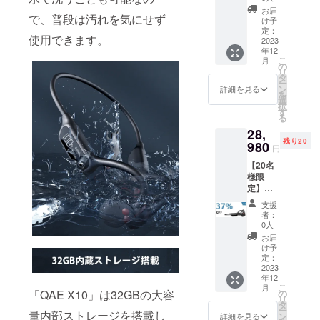
X10」
ル×2 日
お届
で、普段は汚れを気にせず
×2 一般
本語取
け予
販売予
扱説明
定：
使用できます。
定価
2023
書×2 変
年12
格：
換アダ
こ
月
30,720
プター
の
リ
円（税
×2 調節
タ
ー
込） ※
用ひも
ン
詳細を見る
を
送料無
×2
選
択
料（日
す
る
本国内
28,
限定）
残り20
内容
980
円
物：
【20名
「QAE
様限
X10」
定】超
本体×2
早割
充電
支援
37％OF
ケーブ
者：
F！
ル×2 日
0人
「QAE
本語取
お届
X10」
扱説明
け予
×3 一般
書×2 変
定：
販売予
2023
換アダ
年12
定価
プター
こ
月
格：
×2 調節
の
「QAE X10」は32GBの大容
リ
46,080
用ひも
タ
ー
円（税
量内部ストレージを搭載し
×2
ン
詳細を見る