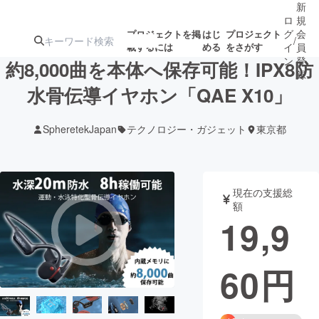
新
ロ
規
グ
会
プロジェクトを掲
はじ
プロジェクト
/
載するには
める
をさがす
イ
員
ン
登
約8,000曲を本体へ保存可能！IPX8防
録
水骨伝導イヤホン「QAE X10」
人気のプロ
注目のリ
注目の新着プロ
募集終了が近いプ
もうすぐ公開
SpheretekJapan
テクノロジー・ガジェット
東京都
ジェクト
ターン
ジェクト
ロジェクト
されます
アート・写真
音楽
現在の支援総
額
19,9
テクノロジー・ガジェット
ゲーム・サ
60
円
映像・映画
書籍・雑誌
ビジネス・起業
チャレンジ