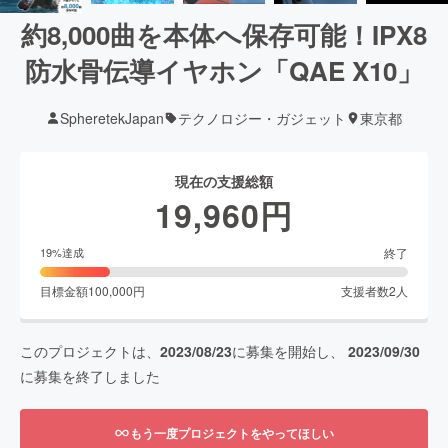
約8,000曲を本体へ保存可能！IPX8
防水骨伝導イヤホン「QAE X10」
SpheretekJapan
テクノロジー・ガジェット
東京都
現在の支援総額
19,960
円
終了
19
%達成
目標金額
100,000
円
支援者数
2
人
このプロジェクトは、
2023/08/23
に募集を開始し、
2023/09/30
に募集を終了しました
もう一度プロジェクトをやってほしい