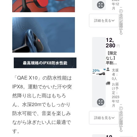
書×1 変
年12
定価
換アダ
こ
月
格：
プター
の
リ
15,360
×1 調節
タ
ー
円（税
用ひも
ン
詳細を見る
を
込） ※
×1
選
択
送料無
す
る
料（日
12,
本国内
限定）
280
円
内容
【限定
物：
なし】
「QAE
早割
X10」
20％OF
本体×1
支援
F！
充電
者：
「QAE X10」の防水性能は
「QAE
ケーブ
0人
X10」
ル×1 日
お届
IPX8。運動でかいた汗や突
×1 一般
本語取
け予
販売予
扱説明
定：
然降り出した雨はもちろ
定価
2023
書×1 変
年12
格：
換アダ
ん、水深20mでもしっかり
こ
月
15,360
プター
の
リ
円（税
×1 調節
防水可能で、音楽を楽しみ
タ
ー
込） ※
用ひも
ン
詳細を見る
を
ながら泳ぎたい人に最適で
送料無
×1
選
択
料（日
す
る
す。
本国内
19,
限定）