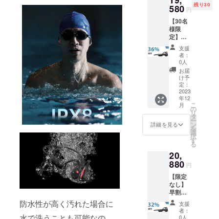
残り30
内容
580
円
物：
【30名
「QAE
様限
X10」
定】超
本体×1
早割
充電
支援
36％OF
ケーブ
者：
F！
ル×1 日
0人
「QAE
本語取
お届
X10」
扱説明
け予
×2 一般
書×1 変
定：
販売予
2023
換アダ
年12
定価
プター
こ
月
格：
×1 調節
の
リ
30,720
用ひも
タ
ー
円（税
×1
ン
詳細を見る
を
込） ※
選
択
送料無
す
る
料（日
20,
本国内
限定）
880
円
内容
【限定
物：
なし】
「QAE
早割
X10」
32％OF
本体×2
防水性が高く汚れた場合に
支援
F！
充電
者：
「QAE
ケーブ
水で洗うことも可能なの
0人