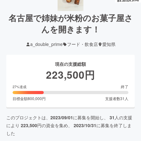
名古屋で姉妹が米粉のお菓子屋さ
んを開きます！
a_double_prime
フード・飲食店
愛知県
現在の支援総額
223,500
円
終了
27
%達成
目標金額
800,000
円
支援者数
31
人
このプロジェクトは、
2023/09/01
に募集を開始し、
31
人の支援
により
223,500
円の資金を集め、
2023/10/31
に募集を終了しま
した