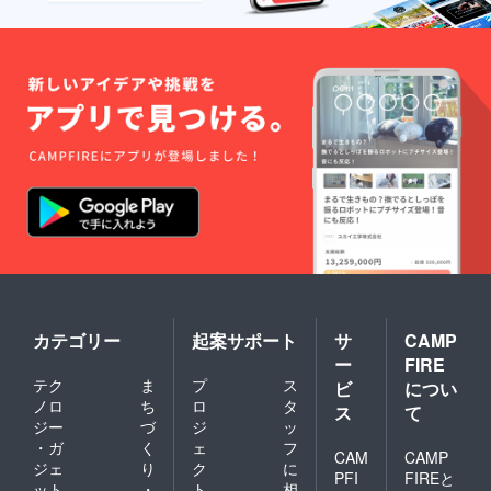
カテゴリー
起案サポート
サ
CAMP
ー
FIRE
テク
ま
プ
ス
ビ
につい
ノロ
ち
ロ
タ
ス
て
ジー
づ
ジ
ッ
・ガ
く
ェ
フ
CAM
CAMP
ジェ
り
ク
に
PFI
FIREと
ット
・
ト
相