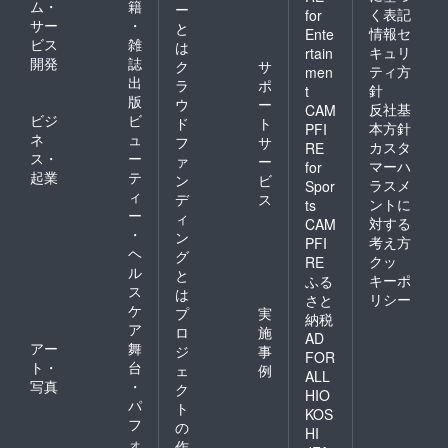
ム・
籍
ー
く表記
for
サー
・
と
情報セ
Ente
ビス
雑
は
キュリ
rtain
開発
誌
ク
サ
ティ方
men
出
ラ
ポ
針
t
版
ウ
ー
反社基
CAM
ビジ
ビ
ド
ト
本方針
PFI
ネ
ュ
フ
サ
カスタ
RE
ス・
ー
ァ
ー
マーハ
for
起業
テ
ン
ビ
ラスメ
Spor
ィ
デ
ス
ントに
ts
ー
ィ
対する
CAM
・
ン
考え方
PFI
ヘ
グ
クッ
RE
ル
と
キーポ
ふる
ス
は
リシー
さと
ケ
プ
実
納税
ア
ロ
施
AD
アー
舞
ジ
事
FOR
ト・
台
ェ
例
ALL
写真
・
ク
HIO
パ
ト
KOS
フ
の
HI
ォ
作