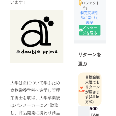
います！
ロジェクト
です
特定商取引
法に基づく
表記
メッセー
ジを送る
リターンを
選ぶ
目標金額
未達でも
大学は食について学ぶため
リターン
食物栄養学科へ進学し管理
が届きま
す
(All-in
栄養士を取得、大学卒業後
方式)
はパンメーカーに5年勤務
500
円
し、商品開発に携わり商品
【応援