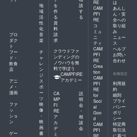
RE
は
地
を
談
CAM
あんし
域
作
す
PFI
ん・安
活
る
る
RE
全への
性
資
コ
取り組
化
料
ミュ
み
プロ
音
請
ニ
ニュー
ダク
楽
求
ティ
ス
ト
CAM
ヘルプ
クラウドファ
フー
チ
PFI
お問い
ンディングの
ド・
ャ
RE
合わせ
ノウハウを無
飲食
レ
Crea
料で学ぼう
店
ン
tion
各種規定
CAMPFIRE
ジ
CAM
アカデミー
アニ
ス
利用規
PFI
メ・
ポ
約
RE
漫画
ー
CA
説
細則
for
ツ
MP
明
プライ
Soci
ファ
映
FI
会
バシー
al
ッ
像
RE
・
ポリ
Goo
ショ
・
ア
相
シー
d
ン
映
カ
談
特定商
CAM
画
デ
会
取引法
PFI
ゲー
書
ミ
に基づ
RE