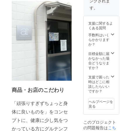
ングされま
項:：有
もしれ
効期間
ませ
す。
は2023
ん。
年11
月〜
支援に関するよ
2024年
くある質問
4月で
す。こ
手数料はいく
の期間
らかかります
にご来
か？
店お願
いしま
目標金額に届
す。
かなかった場
合どうなりま
すか？
支援で困った
時はどこに相
談したらいい
商品・お店のこだわり
ですか？
ヘルプページを
「頑張りすぎずちょっと身
見る
体に良いものを」をコンセ
プトに、健康に少し気をつ
このプロジェクト
の問題報告は
こち
かっている方にグルテンフ