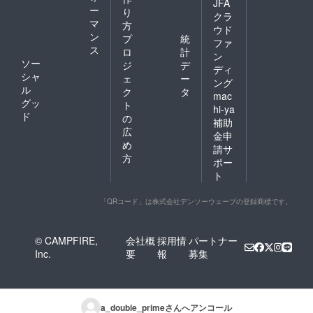
JFA
ー
り
クラ
マ
方
ウド
ン
プ
統
ファ
ス
ロ
計
ン
ソー
ジ
デ
ディ
シャ
ェ
ー
ング
ル
ク
タ
mac
グッ
ト
hi-ya
ド
の
補助
広
金申
め
請サ
方
ポー
ト
「QRコード」は株式会社デンソーウェーブの登録商標です。
© CAMPFIRE,
会社概
採用情
パートナー
Inc.
要
報
募集
a_double_prime
さんへアンコール