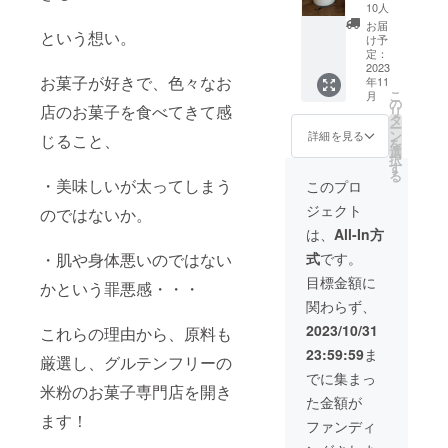
・お礼
いただ
いしま
10人
メッ
けます!
す。 ※
お届
という想い。
セージ
提供方
写真は
け予
(お店で
法:テイ
定：
試作時
お顔を
2023
クアウ
のもの
お菓子が好きで、色々なお
年11
見て提
ト 注意
なので
こ
月
供) ・ミ
事項：
の
イメー
店のお菓子を食べてきて感
リ
ル
有効期
タ
ジで
ー
フィー
限は
ン
す。内
詳細を見る
じること、
を
ユパ
2023年
選
容が変
択
フェ(店
11月〜
す
わるか
る
内飲食)
2024年
・美味しいが太ってしまう
もしれ
このプロ
※現在試
4月で
ませ
ジェクト
作中で
のではないか。
す。こ
ん。
す。写
の期間
は、
All-In方
真は桃
内にご
式
です。
・肌や身体悪いのではない
のミル
来店お
フィー
願いし
目標金額に
かという罪悪感・・・
ユパ
ます。
関わらず、
フェで
※写真は
す。 提
試作時
2023/10/31
これらの理由から、原料も
供方
のもの
23:59:59
ま
法：店
なので
厳選し、グルテンフリーの
舗ご来
イメー
でに集まっ
店時、
米粉のお菓子専門店を開き
ジで
た金額が
イート
す。内
ます！
イン 注
容が変
ファンディ
意事
わるか