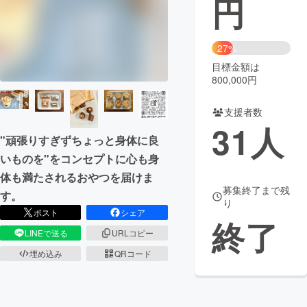
円
まちづくり・地域活性化
27%
目標金額は
CAMPFIRE for Social Good
CAMPFIRE Creation
800,000円
CAMPFIREふるさと納税
machi-ya
コミュニティ
支援者数
31
人
"頑張りすぎずちょっと身体に良
いものを"をコンセプトに心も身
体も満たされるおやつを届けま
募集終了まで残
す。
り
ポスト
シェア
終了
LINEで送る
URLコピー
埋め込み
QRコード