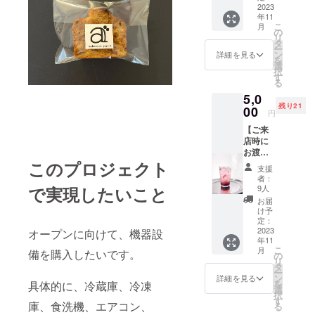
お顔を
2023
年11
見て直
こ
月
接) ・米
の
リ
粉の
タ
ー
クッ
ン
詳細を見る
を
キー(1
選
択
つ) 提供
す
る
方法：
5,0
店舗ご
残り21
来店
00
円
時、テ
【ご来
イクア
店時に
ウト 注
お渡し
意事
しま
このプロジェクト
項：有
支援
す！】
効期限
者：
・お礼
は2023
9人
で実現したいこと
メッ
年11
お届
セージ
月〜
け予
(お店で
2024年
定：
お顔を
2023
4月で
オープンに向けて、機器設
年11
見て直
す。こ
こ
月
備を購入したいです。
接) ・米
の期間
の
リ
粉の
内にご
タ
ー
クッ
来店お
ン
詳細を見る
を
具体的に、冷蔵庫、冷凍
キー(1
願いし
選
択
つ) ・ド
ます。
す
庫、食洗機、エアコン、
る
リンク
※写真は