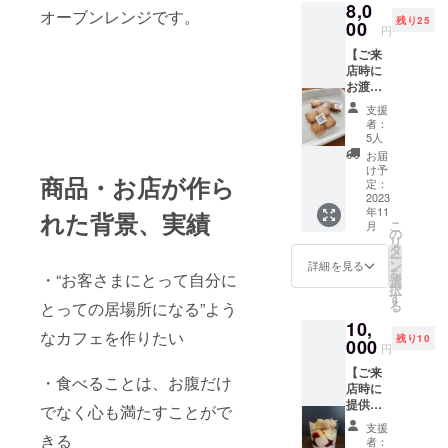
8,0
チケッ
試作時
オーブンレンジです。
残り25
ト(1杯)
00
のもの
円
ご来店
なので
【ご来
いただ
イメー
店時に
いたそ
ジで
お渡し
の場で
す。内
しま
も使っ
容が変
支援
す！】
ていた
わるか
者：
・お礼
だけま
もしれ
5人
メッ
す！ 提
ませ
お届
セージ
供方
ん。
け予
商品・お店が作ら
(お店で
法：店
定：
お顔を
2023
舗ご来
年11
見て直
れた背景、実績
店時、
こ
月
接) ・米
テイク
の
リ
粉の
アウト
タ
ー
クッ
注意事
ン
詳細を見る
を
・“お客さまにとって自分に
キー(2
項:：有
選
択
つ) ・ペ
効期間
す
る
とっての居場所になる”よう
アドリ
は2023
10,
ンクチ
年11
なカフェを作りたい
残り10
ケット
000
月〜
円
(2杯)ご
2024年
【ご来
来店い
4月で
・食べることは、お腹だけ
店時に
ただい
す。こ
提供し
たその
の期間
でなく心も満たすことがで
ま
場でも
にご来
支援
す！】
使って
きる
店お願
者：