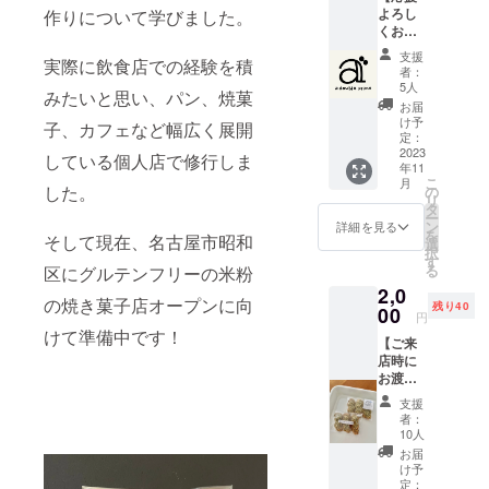
よろし
作りについて学びました。
くお願
いしま
支援
実際に飲食店での経験を積
す!】 支
者：
援いた
5人
みたいと思い、パン、焼菓
だいた
お届
お礼の
け予
子、カフェなど幅広く展開
メッ
定：
セージ
2023
している個人店で修行しま
年11
を、心
こ
月
を込め
した。
の
リ
てメー
タ
ー
ルに載
ン
詳細を見る
を
そして現在、名古屋市昭和
せま
選
択
す。
す
る
区にグルテンフリーの米粉
2,0
の焼き菓子店オープンに向
残り40
00
円
けて準備中です！
【ご来
店時に
お渡し
しま
支援
す】 ・
者：
お礼
10人
メッ
お届
セージ
け予
(お店で
定：