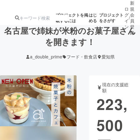
新
ロ
規
グ
会
プロジェクトを掲
はじ
プロジェクト
/
載するには
める
をさがす
イ
員
ン
登
名古屋で姉妹が米粉のお菓子屋さん
録
を開きます！
人気のプロ
注目のリ
注目の新着プロ
募集終了が近いプ
もうすぐ公開
a_double_prime
フード・飲食店
愛知県
ジェクト
ターン
ジェクト
ロジェクト
されます
アート・写真
音楽
現在の支援総
額
223,
テクノロジー・ガジェット
ゲーム・サ
500
映像・映画
書籍・雑誌
ビジネス・起業
チャレンジ