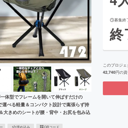
募集終
CAMPFIRE for Social Good
CAMPFIRE Creation
終
CAMPFIREふるさと納税
machi-ya
コミュニティ
このプロジェ
42,740
円の資
が一体型でフレームを開いて伸ばすだけの
で運べる軽量＆コンパクト設計で嵩張らず持
脚＆大きめのシートが腰・背中・お尻を包み込
ピー
埋め込み
QRコード