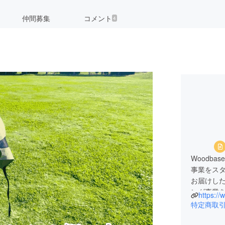
仲間募集
コメント
4
Woodb
事業をス
お届けした
ング事業
https:/
特定商取