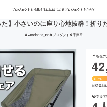
プロジェクトを掲載するには
はじめる
プロジェクトをさがす
った】小さいのに座り心地抜群！折りた
woodbase_inc
プロダクト
千葉県
注目のリターン
注目の新着プロジェクト
募集終了が近いプロジェクト
も
現在の
音楽
舞台・パフォーマンス
42
ゲーム・サービス開発
フード・飲食店
427%
書籍・雑誌出版
アニメ・漫画
目標金額は1
支援者
チャレンジ
ビューティー・ヘルスケ
4