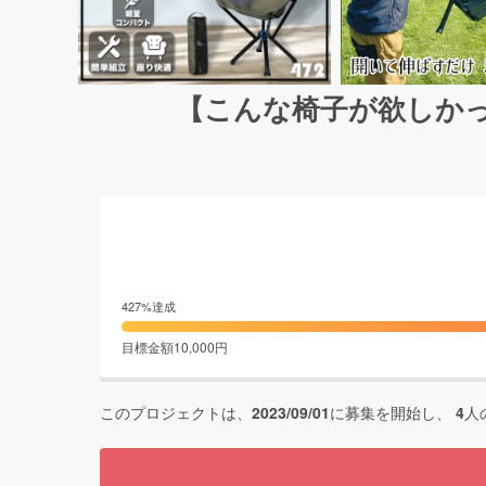
【こんな椅子が欲しか
427
%達成
目標金額
10,000
円
このプロジェクトは、
2023/09/01
に募集を開始し、
4
人