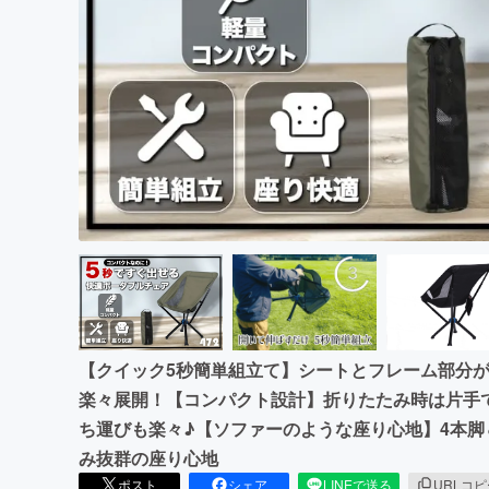
まちづくり・地域活性化
【クイック5秒簡単組立て】シートとフレーム部分
楽々展開！【コンパクト設計】折りたたみ時は片手
ち運びも楽々♪【ソファーのような座り心地】4本
み抜群の座り心地
ポスト
シェア
LINEで送る
URLコ