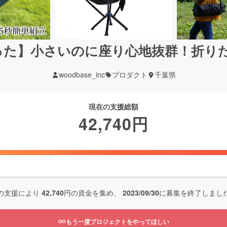
った】小さいのに座り心地抜群！折りた
woodbase_inc
プロダクト
千葉県
現在の支援総額
42,740
円
の支援により
42,740
円の資金を集め、
2023/09/30
に募集を終了しまし
もう一度プロジェクトをやってほしい