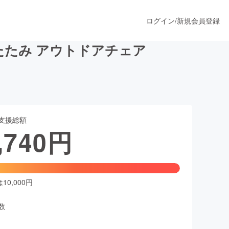
ログイン
/
新規会員登録
たみ アウトドアチェア
うすぐ公開されます
支援総額
プロダクト
,740
円
ファッション
スポーツ
0,000円
数
ア
ソーシャルグッド
人