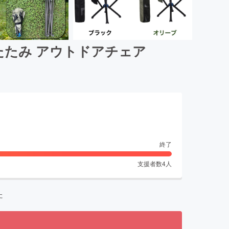
たみ アウトドアチェア
終了
支援者数
4
人
た