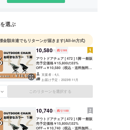
を選ぶ
標金額未達でもリターンが届きます
(All-in方式)
10,580
円
残り
96
アウトドアチェア [ 472 ] 1脚 一般販
売予定価格￥15,800の33%
OFF→￥10,580（税込・送料無料）
お好きな色をお選び下さい。 ご支援
支援者：4人
が予想よりも超えた場合など市販価
お届け予定：2023年11月
格が変更となる場合がございます。
デザイン・仕様は変更になる可能性
もございます。ご了承ください。 ご
このリターンを選択する
る
注文状況、使用する部材の供給状
況、製造工程上の都合等により出荷
時期が遅れる場合があります。
10,740
円
残り
100
アウトドアチェア [ 472 ] 1脚 一般販
売予定価格￥15,800の32%
OFF→￥10,740（税込・送料無料）