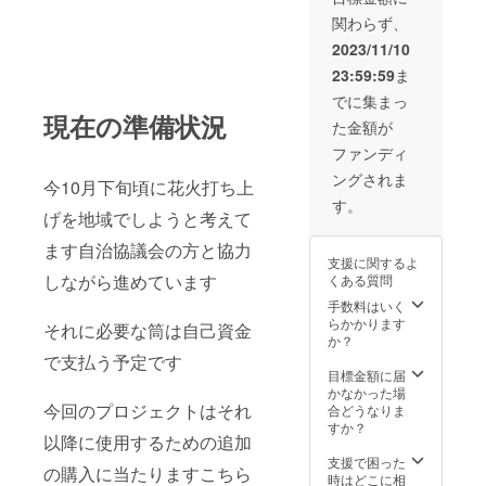
ます 三分の動画
をめどにします
のものを1分程度
関わらず、
受講日程はプロ
のものにし3個に
ジェクト終了後
2023/11/10
分けて送らせて
メールにて調整
頂きたいと思い
23:59:59
ま
させていただき
ます 花火の打ち
ます 使用ツール
でに集まっ
上げ動画に関し
zoom ※事前に登
現在の準備状況
ては他の人へ見
た金額が
録必要です
せたりするのだ
ファンディ
けはいいとしま
す SNSでは
ングされま
今10月下旬頃に花火打ち上
Twitter、インス
す。
タまでとします
げを地域でしようと考えて
YouTubeへの無
断転載公開はお
ます自治協議会の方と協力
支援に関するよ
やめくださるよ
しながら進めています
くある質問
うお願いします
もしどうしても
手数料はいく
公開したい場合
らかかります
それに必要な筒は自己資金
はその旨を早め
か？
に連絡するよう
で支払う予定です
お願いします
目標金額に届
かなかった場
今回のプロジェクトはそれ
合どうなりま
すか？
以降に使用するための追加
支援で困った
の購入に当たりますこちら
時はどこに相