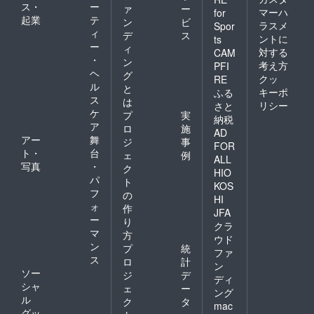
ス・
ー
ァ
ー
マーハ
for
起業
テ
ン
ビ
ラスメ
Spor
ィ
デ
ス
ントに
ts
ー
ィ
対する
CAM
・
ン
考え方
PFI
ヘ
グ
クッ
RE
ル
と
キーポ
ふる
ス
は
リシー
さと
ケ
プ
実
納税
ア
ロ
施
AD
アー
舞
ジ
事
FOR
ト・
台
ェ
例
ALL
写真
・
ク
HIO
パ
ト
KOS
フ
の
HI
ォ
作
JFA
ー
り
クラ
マ
方
ウド
ン
プ
統
ファ
ス
ロ
計
ン
ソー
ジ
デ
ディ
シャ
ェ
ー
ング
ル
ク
タ
mac
グッ