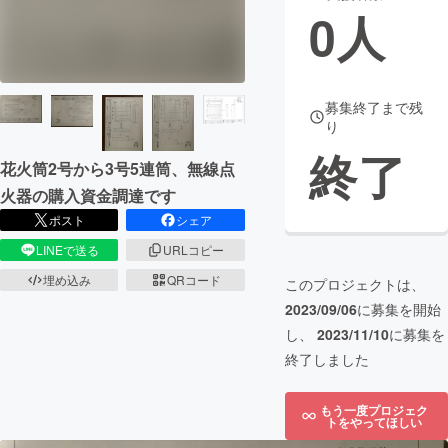
0
人
まちづくり・地域活性化
CAMPFIRE for Social Good
CAMPFIRE Creation
募集終了まで残
り
CAMPFIREふるさと納税
machi-ya
コミュニティ
終了
花火筒2号から3号5連筒、無線点
火器の購入資金調達です
ポスト
シェア
LINEで送る
URLコピー
埋め込み
QRコード
このプロジェクトは、
2023/09/06
に募集を開始
し、
2023/11/10
に募集を
終了しました
もう一度プロジェク
トをやってほしい