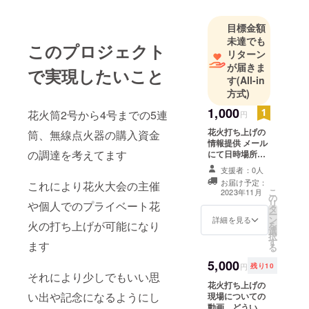
目標金額
未達でも
このプロジェクト
リターン
が届きま
で実現したいこと
す
(All-in
方式)
1,000
花火筒2号から4号までの5連
円
花火打ち上げの
筒、無線点火器の購入資金
情報提供 メール
の調達を考えてます
にて日時場所を
お知らせします
支援者：0人
おしらせの有効
お届け予定：
これにより花火大会の主催
期限は 令和5年
こ
2023年11月
の
11月より令和6
リ
や個人でのプライベート花
タ
年11月30.31日
ー
ン
までとします
詳細を見る
火の打ち上げが可能になり
を
選
択
す
ます
る
5,000
円
残り10
それにより少しでもいい思
花火打ち上げの
い出や記念になるようにし
現場についての
動画、どういう