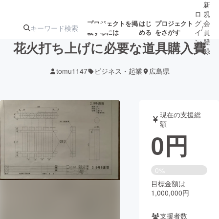
新
ロ
規
グ
会
プロジェクトを掲
はじ
プロジェクト
/
載するには
める
をさがす
イ
員
ン
登
花火打ち上げに必要な道具購入費
録
tomu1147
ビジネス・起業
広島県
人気のプロ
注目のリ
注目の新着プロ
募集終了が近いプ
もうすぐ公開
ジェクト
ターン
ジェクト
ロジェクト
されます
現在の支援総
額
アート・写真
音楽
0
円
テクノロジー・ガジェット
ゲーム・サ
0%
目標金額は
映像・映画
書籍・雑誌
1,000,000円
ビジネス・起業
チャレンジ
支援者数