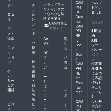
ト
CAM
ヘルプ
クラウドファ
フー
チ
PFI
お問い
ンディングの
ド・
ャ
RE
合わせ
ノウハウを無
飲食
レ
Crea
料で学ぼう
店
ン
tion
各種規定
CAMPFIRE
ジ
CAM
アカデミー
アニ
ス
利用規
PFI
メ・
ポ
約
RE
漫画
ー
CA
説
細則
for
ツ
MP
明
プライ
Soci
ファ
映
FI
会
バシー
al
ッ
像
RE
・
ポリ
Goo
ショ
・
ア
相
シー
d
ン
映
カ
談
特定商
CAM
画
デ
会
取引法
PFI
ゲー
書
ミ
に基づ
RE
ム・
籍
ー
く表記
for
サー
・
と
情報セ
Ente
ビス
雑
は
キュリ
rtain
開発
誌
ク
サ
ティ方
men
出
ラ
ポ
針
t
版
ウ
ー
反社基
CAM
ビジ
ビ
ド
ト
本方針
PFI
ネ
ュ
フ
サ
カスタ
RE