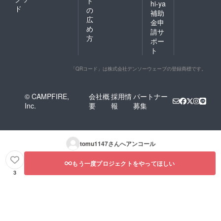
ト
hi-ya
ド
の
補助
広
金申
め
請サ
方
ポー
ト
「QRコード」は株式会社デンソーウェーブの登録商標です。
© CAMPFIRE,
会社概
採用情
パートナー
Inc.
要
報
募集
tomu1147
さんへアンコール
もう一度プロジェクトをやってほしい
3