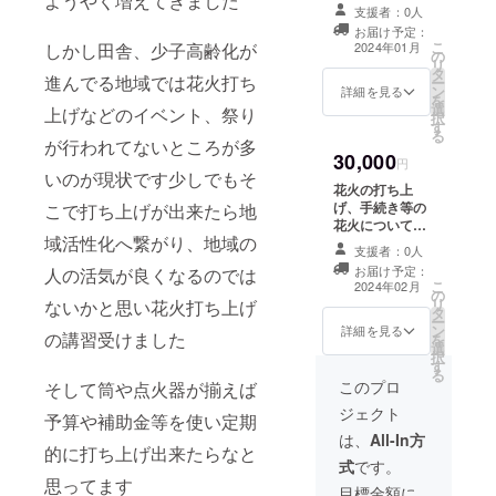
ようやく増えてきました
手続き等の仕方
支援者：0人
をzoomでお知ら
お届け予定：
せするのと動画
こ
2024年01月
しかし田舎、少子高齢化が
の
をあげたいと思
リ
タ
います 花火打ち
進んでる地域では花火打ち
ー
ン
上げの動画、筒
詳細を見る
を
選
のセット状況の
上げなどのイベント、祭り
択
す
動画の時間は
る
が行われてないところが多
zoomに共有でき
30,000
る時間ないとし
円
いのが現状です少しでもそ
ます 動画の内
花火の打ち上
容：花火打ち上
げ、手続き等の
こで打ち上げが出来たら地
げ動画、筒の
花火についての
セット動画 ・収
域活性化へ繋がり、地域の
疑問やどのよう
録時間：3分程度
支援者：0人
な仕組みなのか
・提供方法：視
お届け予定：
人の活気が良くなるのでは
気になることの
こ
聴用のURLを
2024年02月
の
説明会＆質疑応
リ
メールで送信 提
ないかと思い花火打ち上げ
タ
答の場を設けた
ー
供方法はzoomの
ン
いと思います
詳細を見る
の講習受けました
を
時に画面共有で
選
zoomで設けます
択
お見せするのと
す
日時は令和6年2
る
同時に zoomと
月17日土曜日 14
このプロ
そして筒や点火器が揃えば
は別で見たい方
時30からをめど
は別で送らせて
ジェクト
予算や補助金等を使い定期
に開始したいと
頂きたいと思い
思います（最終
は、
All-In方
ます その場合は
的に打ち上げ出来たらなと
有効期限令和6年
メールなのか確
式
です。
2月18日まで）
認したいと思い
思ってます
所要時間は1時間
目標金額に