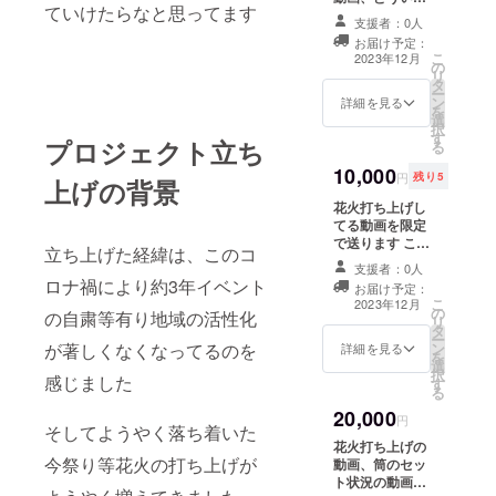
ていけたらなと思ってます
風に筒がセット
支援者：0人
されてるかの限
お届け予定：
定動画を上げま
こ
2023年12月
の
す 動画の内容：
リ
タ
花火打ち上げ現
ー
ン
場の動画、筒の
詳細を見る
を
選
セット動画 ・収
択
す
録時間：3分程度
プロジェクト立ち
る
・提供方法：視
10,000
聴用のURLを
円
残り5
上げの背景
メールで送信 ※
花火打ち上げし
こちらの動画に
てる動画を限定
関しましては
で送ります これ
SNSで無断転
立ち上げた経緯は、このコ
はメールにて何
載、公開はおや
支援者：0人
個かに分けて送
めくださるよう
ロナ禍により約3年イベント
お届け予定：
らせて頂きます
お願いします
こ
2023年12月
の
1分程度動画を何
の自粛等有り地域の活性化
リ
タ
個かに分けて送
ー
ン
が著しくなくなってるのを
らせて頂きます
詳細を見る
を
選
※SNSに無断転
択
感じました
す
載公開はおやめ
る
くださるようお
20,000
願いします
円
そしてようやく落ち着いた
花火打ち上げの
今祭り等花火の打ち上げが
動画、筒のセッ
ト状況の動画、