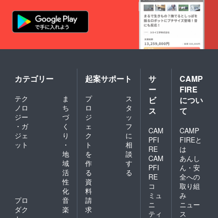
カテゴリー
起案サポート
サ
CAMP
ー
FIRE
テク
ま
プ
ス
ビ
につい
ノロ
ち
ロ
タ
ス
て
ジー
づ
ジ
ッ
・ガ
く
ェ
フ
CAM
CAMP
ジェ
り
ク
に
PFI
FIREと
ット
・
ト
相
RE
は
地
を
談
CAM
あんし
域
作
す
PFI
ん・安
活
る
る
RE
全への
性
資
コ
取り組
化
料
ミュ
み
プロ
音
請
ニ
ニュー
ダク
楽
求
ティ
ス