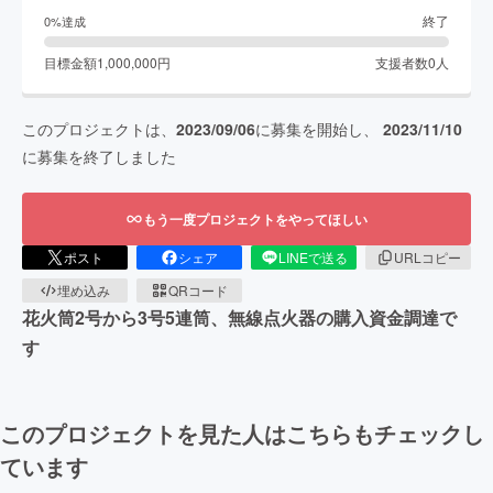
終了
0
%達成
目標金額
1,000,000
円
支援者数
0
人
このプロジェクトは、
2023/09/06
に募集を開始し、
2023/11/10
に募集を終了しました
もう一度プロジェクトをやってほしい
ポスト
シェア
LINEで送る
URLコピー
埋め込み
QRコード
花火筒2号から3号5連筒、無線点火器の購入資金調達で
す
このプロジェクトを見た人はこちらもチェックし
ています