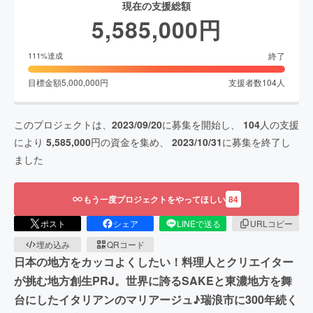
現在の支援総額
5,585,000
円
終了
111
%達成
目標金額
5,000,000
円
支援者数
104
人
このプロジェクトは、
2023/09/20
に募集を開始し、
104
人の支援
により
5,585,000
円の資金を集め、
2023/10/31
に募集を終了し
ました
もう一度プロジェクトをやってほしい
84
ポスト
シェア
LINEで送る
URLコピー
埋め込み
QRコード
日本の地方をカッコよくしたい！料理人とクリエイター
が挑む地方創生PRJ。世界に誇るSAKEと東濃地方を舞
台にしたイタリアンのマリアージュ♪瑞浪市に300年続く