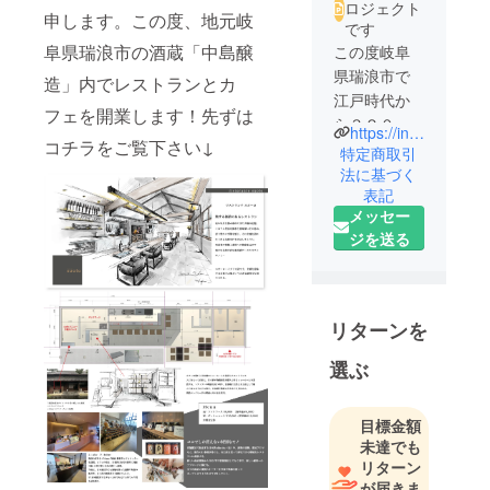
ロジェクト
申します。この度、地元岐
です
阜県瑞浪市の酒蔵「中島醸
この度岐阜
県瑞浪市で
造」内でレストランとカ
江戸時代か
フェを開業します！先ずは
ら３２０年
https://instagram.com/suolo_mizunami?igshid=OGQ5ZDc2ODk2ZA==
コチラをご覧下さい↓
以上続く酒
特定商取引
蔵の敷地内
法に基づく
表記
で
メッセー
岐阜県の自
ジを送る
然を背景に
したイタリ
ア料理店
「Ristorante
リターンを
suolo」を開
業させてい
選ぶ
ただきます
オーナー
目標金額
シェフの清
未達でも
水亮太と申
リターン
します。
が届きま