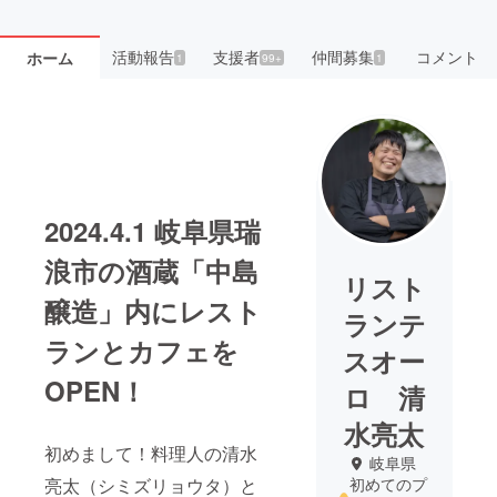
活動報告
支援者
仲間募集
コメント
ホーム
1
99+
1
2024.4.1 岐阜県瑞
浪市の酒蔵「中島
リスト
醸造」内にレスト
ランテ
ランとカフェを
スオー
OPEN！
ロ 清
水亮太
初めまして！料理人の清水
岐阜県
亮太（シミズリョウタ）と
初めてのプ