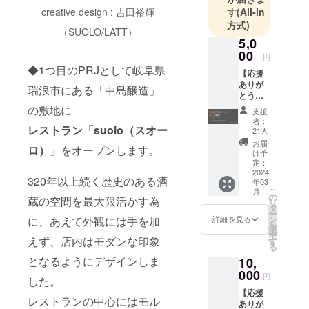
す
(All-in
creative design : 吉田裕輝
方式)
私の前職は
（SUOLO/LATT）
5,0
瑞浪市内の
00
結婚式場の
円
◆1つ目のPRJとして岐阜県
料理長を約
【応援
ありが
10年。その
瑞浪市にある「中島醸造」
とうご
前が山梨県
ざいま
の敷地に
支援
す！感
北杜市の星
者：
謝の
レストラン「suolo（スオー
21人
野リゾート
メール
お届
八ヶ岳に約
ロ）」
をオープンします。
+割引
け予
券】 プ
定：
５年、名古
ロジェ
2024
屋のイタリ
320年以上続く歴史のある酒
年03
クトを
こ
月
アンレスト
応援し
の
蔵の空間を最大限活かす為
リ
た頂い
タ
ランを２店
ー
た方
ン
に、あえて外観には手を加
詳細を見る
と同じく名
を
に、お
選
択
礼の
古屋の老舗
えず、店内はモダンな印象
す
る
メール
シティホテ
となるようにデザインしま
10,
と新規
ルで経験を
店舗で
000
円
した。
使える
積ませてい
【応援
割引
レストランの中心にはモル
ただきまし
ありが
クーポ