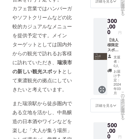
年4月の
ン
の都合
詳細を見る
を
様への
1） ・
オープ
選
でご参
カフェ営業ではハンバーガ
択
贈答品
会員様
ン以降
す
加頂け
る
や、思
限定の
（有効
ない場
やソフトクリームなどの比
300
い出の
イベン
期限：1
合、通
品とし
トに特
,00
年）で
較的カジュアルなメニュー
常営業
て、世
別ご招
の使用
0
時にお
円
を提供予定です。メイン
界で一
待 ・HP
可能に
使い頂
つのお
にクレ
【法人
なりま
けま
ターゲットとしては国内外
酒をご
ジット
様限定
す。
す。
提供さ
記載 ※
スポン
からの観光で訪れるお客様
せて頂
掲載期
サー登
支援
きま
間：HP
録】 ・
者：
に訪れていただき、
瑞浪市
す。 ※
が存続
会員権
0人
商品に
する限
の発行
の新しい観光スポット
とし
お届
ついて
り掲載
（常時
け予
は、通
しま
10％OF
て東濃観光の拠点にしてい
定：
信販売
す。 ※
F/有効
2024
きたいと考えています。
年03
酒類小
テキス
期間：
こ
月
売業免
トでの
2024.4.
の
リ
許を有
掲載に
1〜
タ
また瑞浪駅から徒歩圏内で
ー
する
なりま
2025.4.
ン
詳細を見る
を
「中島
す。
1） ・
選
ある立地を活かし、中島醸
択
醸造株
会員様
す
る
式会
限定の
造の日本酒やワインなどを
500
社」よ
イベン
り直送
トに特
,00
楽しむ「大人が集う場所」
させて
別ご招
0
円
頂きま
待 ・HP