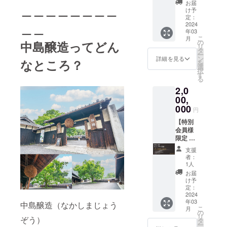
お届
＿＿＿＿＿＿＿＿
り掲載
の発行
け予
しま
（常時
定：
す。 ※
10％OF
2024
＿＿
年03
テキス
F/有効
こ
月
トでの
期間：
の
中島醸造ってどん
リ
掲載に
2024.4.
タ
ー
なりま
1〜
ン
詳細を見る
なところ？
を
す。※ロ
2025.4.
選
択
ゴデザ
1） ・
す
る
インの
会員様
2,0
添付可
限定の
能で
イベン
00,
す。
トに特
000
円
（サイ
別ご招
ズ：Lサ
待 ・HP
【特別
イズ）
にクレ
会員様
・PVに
ジット
限定 ス
クレ
記載 ※
ポン
支援
ジット
掲載期
サー登
者：
記載
間：HP
録】 ・
1人
が存続
会員権
お届
する限
の発行
け予
り掲載
（常時
定：
しま
10％OF
2024
年03
す。 ※
F/有効
中島醸造（なかしまじょう
こ
月
テキス
期間：
の
リ
ぞう）
ト又は
2024.4.
タ
ー
企業ロ
1〜