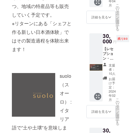
験を活かし
年04
本」を
ストラ
こ
月
つ、地域の特産品等も販売
感謝の
て岐阜県を
ン、カ
の
リ
手紙を
フェ双
タ
代表するイ
していく予定です。
ー
添えて
方で使
ン
詳細を見る
を
タリア料理
お届け
える
選
※リターンにある「シェフと
択
しま
クーポ
店を開業し
す
る
す。 ※
ン券と
作る新しい日本酒体験」で
たいと考え
30,
商品に
なりま
残り80
ています。
ついて
はその製造過程を体験出来
000
す。 ※
円
は、通
有効期
みなさまの
ます！
【レセ
信販売
限：
厚いご支援
プショ
酒類小
2024.4.
ン・
売免許
をよろしく
1〜
パー
を有す
2025.4.
支援
お願いいた
ティー
る「中
1（1年
者：
します！
へのご
島醸造
間有
10人
suolo
参加】
株式会
効）
お届
オープ
社」か
け予
（ス
ン前に2
ら直送
定：
日間だ
2024
しま
オー
年02
け開催
す。
こ
月
するレ
ロ） :
の
リ
セプ
タ
ー
イタ
ション
ン
詳細を見る
を
イベン
選
リア
択
ト（ペ
す
る
ア2名
語で”土や土壌”を意味しま
30,
様）に