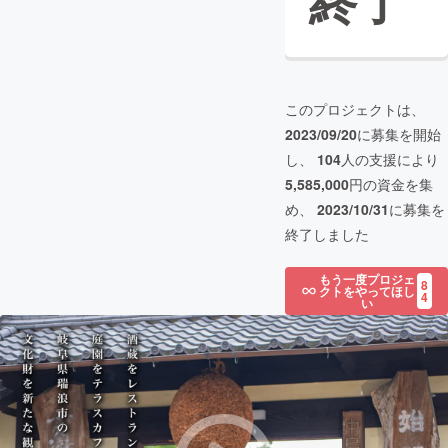
終了
このプロジェクトは、
2023/09/20
に募集を開始
し、
104
人の支援により
5,585,000
円の資金を集
め、
2023/10/31
に募集を
終了しました
もう一度プロジェ
8
クトをやってほし
4
い