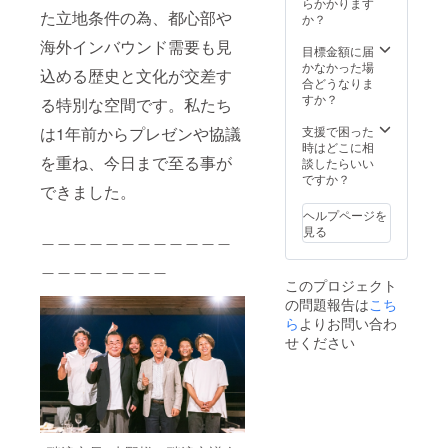
らかかります
た立地条件の為、都心部や
か？
海外インバウンド需要も見
目標金額に届
かなかった場
込める歴史と文化が交差す
合どうなりま
すか？
る特別な空間です。私たち
支援で困った
は1年前からプレゼンや協議
時はどこに相
を重ね、今日まで至る事が
談したらいい
ですか？
できました。
ヘルプページを
見る
＿＿＿＿＿＿＿＿＿＿＿＿
＿＿＿＿＿＿＿＿
このプロジェクト
の問題報告は
こち
ら
よりお問い合わ
せください