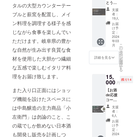
とうご
た。
ン券
タルの大型カウンターテー
ざいま
（1,000
その中で地
支援
す！感
円割
ブルと薪窯を配置し、メイ
者：
域ごとに違
謝の
引）を
19人
メール
ン料理を調理する様子を感
メール
う土や水、
お届
+割引
にて配
け予
気候や地形
じながら食事を楽しんでい
券】 プ
布しま
定：
や文化を理
ロジェ
2024
す。※レ
ただけます。岐阜県の豊か
年03
クトを
ストラ
解し、その
こ
月
応援し
ン、カ
の
な自然が生み出す良質な食
土地の食材
リ
た頂い
フェ双
タ
ー
た方
を活かすイ
方で使
ン
詳細を見る
材を使用した大胆かつ繊細
を
に、お
える
選
タリア料理
択
礼の
クーポ
な五感で楽しむイタリア料
す
る
を学んで来
メール
ン券と
15,
理をお届け致します。
と新規
なりま
ました。
残り14
店舗で
000
す。 ※
円
使える
有効期
また入り口正面にはショッ
【お酒
今回、中島
割引
限：
de応援
クーポ
2024.4.
醸造様との
プ機能を設けたスペースに
コー
ン券
1〜
ご縁をいた
ス】 中
（3,000
2025.4.
支援
は中島醸造の主力商品「小
島醸造
円割
だき、その
1（1年
者：
の日本
引）を
間有
6人
左衛門」は勿論のこと、こ
歴史が詰
酒「小
メール
効）
お届
まった場所
左衛門
にて配
の蔵でしか飲めない日本酒
け予
（720m
布しま
定：
で自身の経
も開発し販売を計画しつ
l）：2
2024
す。※レ