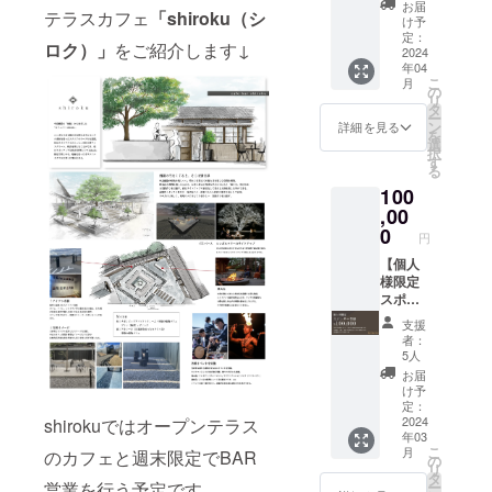
ら食べ
内で
お届
テラスカフェ
「shiroku（シ
中島醸
に行き
ビュッ
け予
造の日
たい"と
定：
フェ形
ロク）」
をご紹介します↓
本酒
2024
ご検討
式での
年04
「小左
中の方
イベン
こ
月
衛門」
は、是
の
ト開催
リ
に、オ
非コチ
タ
を予定
ー
リジナ
ラで応
ン
してお
詳細を見る
を
ルの
援して
選
ります
択
ラッピ
頂ける
す
（人
る
ングを
と幸い
数）：
100
作成し
です！
180名様
ます！
,00
※ノンア
（3日
企業様
ルコー
0
間） 1
円
のロゴ
ルのペ
日限定
や、大
【個人
アリン
30組×3
切な方
様限定
グもご
日間
のお名
スポン
用意し
（計180
前等、
サー登
ますの
人）の
支援
弊社デ
録】 ・
で、お
特別イ
者：
ザイ
会員権
車の方
ベント
5人
ナーが
の発行
にも楽
となり
お届
心を込
（常時
しんで
ます。
け予
めて作
10％OF
頂ける
定：
※日程は
成致し
F/有効
2024
shirokuではオープンテラス
内容に
追って
年03
ます。
期間：
なりま
連絡し
こ
月
のカフェと週末限定でBAR
特別な
2024.4.
す。
の
ます。
リ
クライ
1〜
※2024
タ
※日程等
ー
営業を行う予定です。
アント
2025.4.