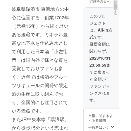
ン
詳細を見る
を
ゴでの
2025.4.
選
択
岐阜県瑞浪市 東濃地方の中
掲載に
1） ・
す
る
なりま
会員様
このプロ
心に位置する、創業1702年
す。
限定の
ジェクト
（サイ
イベン
（元禄15年）から続く歴史
ズ：Lサ
トに特
は、
All-In方
イズ）
別ご招
ある酒蔵です。ミネラル豊
式
です。
待 ・HP
にクレ
富な地下水を仕込み水とし
目標金額に
ジット
関わらず、
て利用した日本酒「小左衛
記載 ※
テキス
2023/10/31
門」は国内外で様々な賞を
ト又は
23:59:59
ま
企業ロ
受賞しておりファンも多
ゴでの
でに集まっ
掲載に
く、近年では梅酒やフルー
た金額が
なりま
す。
ツリキュールの開発や限定
ファンディ
（サイ
ングされま
酒の生産に取り組んでお
ズ：LL
サイ
す。
り、全国的にも注目されて
ズ） ・
PV動画
いる酒蔵です。
にクレ
支援に関するよ
ジット
またJR中央本線「瑞浪駅」
くある質問
記載
から徒歩15分という恵まれ
手数料はいく