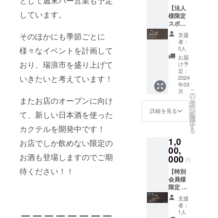
として週末バー営業も予定
す。
にクレ
【法人
しています。
ジット
様限定
記載 ※
スポン
掲載期
サー登
支援
そのほかにも季節ごとに
間：HP
録】 ・
者：
が存続
会員権
0人
様々なイベントを計画して
する限
の発行
お届
り掲載
（常時
おり、瑞浪市を盛り上げて
け予
しま
10％OF
定：
いきたいと考えています！
す。 ※
F/有効
2024
年03
テキス
期間：
こ
月
トでの
2024.4.
の
リ
またお店のオープンに向け
掲載に
1〜
タ
ー
なりま
2025.4.
ン
詳細を見る
て、新しい日本酒を使った
を
す。※ロ
1） ・
選
択
ゴデザ
会員様
す
カクテルを開発中です！
る
インの
限定の
1,0
添付可
イベン
お店でしか飲めない限定の
能で
トに特
00,
す。
別ご招
お酒も登場しますのでご期
000
円
（サイ
待 ・HP
待ください！！
ズ：M
にクレ
【特別
サイ
ジット
会員様
ズ）
記載 ※
限定 ス
掲載期
ポン
支援
間：HP
サー登
者：
＿＿＿＿＿＿＿＿
が存続
録】 ・
1人
する限
会員権