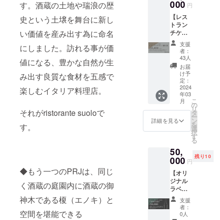
ご招待
000
す。酒蔵の土地や瑞浪の歴
円
しま
【レス
す。 ラ
史という土壌を舞台に新し
トラン
イト
チケッ
い価値を産み出す為に命名
アップ
ト購入
した庭
支援
にしました。訪れる事が価
券】 1
園と新
者：
年間有
作の料
43人
値になる、豊かな自然が生
効のレ
理をご
お届
ストラ
堪能頂
け予
み出す良質な食材を五感で
ンチ
けま
定：
ケット
2024
す。
楽しむイタリア料理店。
年03
になり
（開催
こ
月
ます。
時
の
リ
フル
それがristorante suoloで
期）：
タ
ー
コース
2024年
ン
詳細を見る
を
す。
とペア
3月22日
選
択
リング
（金）
す
る
がセッ
〜
50,
トに
24（日
残り10
なった
000
）を予
円
お得な
定して
◆もう一つのPRJは、同じ
【オリ
チケッ
おりま
ジナル
トとな
す。
く酒蔵の庭園内に酒蔵の御
ラベル
りま
（場
の日本
す。
所）：
神木である榎（エノキ）と
支援
酒をお
"オープ
中島醸
者：
届けし
空間を堪能できる
ンした
造敷地
0人
ます】