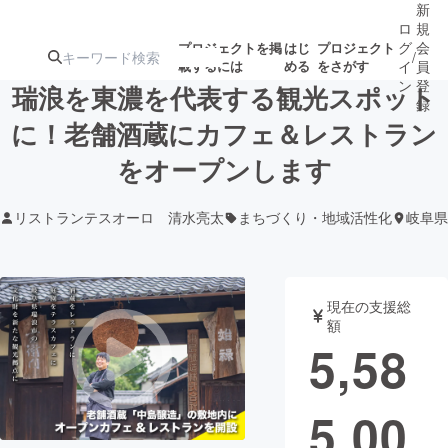
新
ロ
規
グ
会
プロジェクトを掲
はじ
プロジェクト
/
載するには
める
をさがす
イ
員
ン
登
瑞浪を東濃を代表する観光スポット
録
に！老舗酒蔵にカフェ＆レストラン
をオープンします
人気のプロ
注目のリ
注目の新着プロ
募集終了が近いプ
もうすぐ公開
ジェクト
ターン
ジェクト
ロジェクト
されます
リストランテスオーロ 清水亮太
まちづくり・地域活性化
岐阜県
アート・写真
音楽
現在の支援総
テクノロジー・ガジェット
ゲーム・サ
額
5,58
映像・映画
書籍・雑誌
5,00
ビジネス・起業
チャレンジ