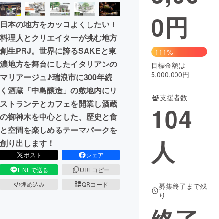
0
円
まちづくり・地域活性化
日本の地方をカッコよくしたい！
料理人とクリエイターが挑む地方
CAMPFIRE for Social Good
CAMPFIRE Creation
創生PRJ。世界に誇るSAKEと東
111%
CAMPFIREふるさと納税
machi-ya
コミュニティ
濃地方を舞台にしたイタリアンの
目標金額は
5,000,000円
マリアージュ♪瑞浪市に300年続
く酒蔵「中島醸造」の敷地内にリ
支援者数
ストランテとカフェを開業し酒蔵
104
の御神木を中心とした、歴史と食
と空間を楽しめるテーマパークを
人
創り出します！
ポスト
シェア
LINEで送る
URLコピー
埋め込み
QRコード
募集終了まで残
り