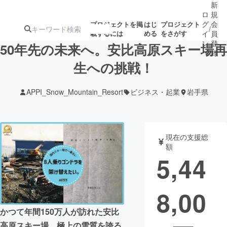
新
ロ
規
グ
会
プロジェクトを掲
はじ
プロジェクト
/
載するには
める
をさがす
イ
員
ン
登
50年先の未来へ。安比高原スキー場再
録
生への挑戦！
人気のプロ
注目のリ
注目の新着プロ
募集終了が近いプ
もうすぐ公開
APPI_Snow_Mountain_Resort
ビジネス・起業
岩手県
ジェクト
ターン
ジェクト
ロジェクト
されます
アート・写真
音楽
現在の支援総
額
5,44
テクノロジー・ガジェット
ゲーム・サ
8,00
映像・映画
書籍・雑誌
かつて年間150万人が訪れた安比
ビジネス・起業
チャレンジ
高原スキー場。極上の雪質を誇る