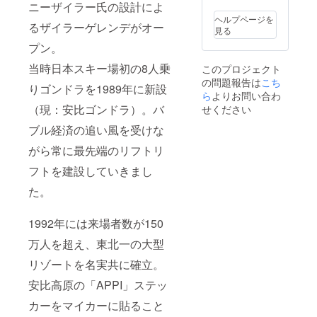
ます。
内赤
別） ※ 1
ニーザイラー氏の設計によ
特典と
枠） ※
申込で
ヘルプページを
して
必要情
掲載で
るザイラーゲレンデがオー
見る
滑って
報はお
きる広
プン。
応援プ
申し込
告は1
ラン！
み後
種類の
当時日本スキー場初の8人乗
このプロジェクト
のシー
メール
みとな
の問題報告は
こち
ズン券
にてご
りま
りゴンドラを1989年に新設
もお渡
連絡い
す。 ※ 1
ら
よりお問い合わ
ししま
たしま
申込に
（現：安比ゴンドラ）。バ
せください
す。
す。
つき壁
※10月
面の窓1
ブル経済の追い風を受けな
27日以
枠が出
がら常に最先端のリフトリ
降にお
稿枠と
申込み
なりま
フトを建設していきまし
の場合
す。
は広告
（画像
た。
掲出の
内赤
み来
枠） ※
シーズ
必要情
1992年には来場者数が150
ン実施
報はお
いたし
申し込
万人を超え、東北一の大型
ます。
み後
リゾートを名実共に確立。
特典と
メール
して
にてご
安比高原の「APPI」ステッ
滑って
連絡い
応援プ
たしま
カーをマイカーに貼ること
ラン！
す。