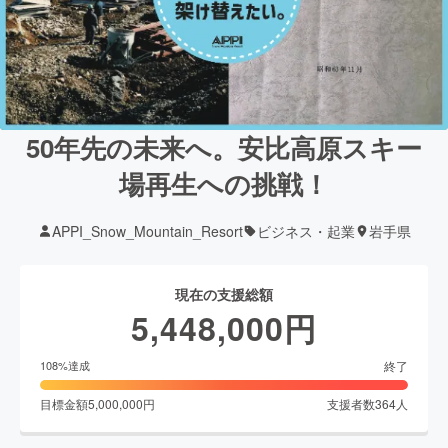
50年先の未来へ。安比高原スキー
場再生への挑戦！
APPI_Snow_Mountain_Resort
ビジネス・起業
岩手県
現在の支援総額
5,448,000
円
終了
108
%達成
目標金額
5,000,000
円
支援者数
364
人