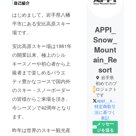
はじめまして。岩手県八幡
平市にある安比高原スキー
APPI_
場です。
Snow_
安比高原スキー場は1981年
Mount
の開業以来、極上のシル
ain_Re
キースノーや初心者から上
sort
級者まで楽しめるバラエ
岩手県
ティ豊かなコースで国内外
初めてのプ
ロジェクト
のスキー・スノーボーダー
です
の皆様からご来場を頂き、
appi__snow
特定商取引
今シーズンで42周年となり
法に基づく
ます。
表記
メッセー
昨年は世界のスキー観光産
ジを送る