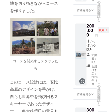
日～
乗り場
の
地を切り拓きながらコース
リ
2024 年
駅舎の
タ
ー
5 月6
壁面階
を作りました。
ン
詳細を見る
を
日 ※
段側に
選
択
積雪状
広告を
す
る
況等に
掲出し
200
より営
ます。
業期間
掲出
,00
残り10
は変更
期間 /
0
円
になる
2023 年
場合が
12 月2
【いっ
ござい
日( 土)
ぱい応
ます。
～ 2024
援A プ
※郵送に
年8 月
ラ
支援
てお申
31 日(
ン！】+
者：
コースを開拓するスタッフた
込み
土) 申
【滑っ
0人
シート
込締切 /
て応援
お届
ち
をお送
2023 年
プラ
け予
りいた
10 月27
ン！】
定：
します
日(
安比ゴ
2023
年11
ので、
金) ※
ンドラ
このコース設計には、安比
こ
月
必要事
広告
乗り場
の
リ
高原のデザインを手がけ、
項をご
データ
駅舎の
タ
ー
記入い
入稿含
壁面
ン
詳細を見る
自らも世界中を飛び回るス
を
ただき
む。
コース
選
択
ご返送
掲出方
側に広
す
キーヤーであったデザイ
る
くださ
法 / 塩ビ
告を掲
300
い。
シート
出しま
ナー・亀倉雄策氏の意見も