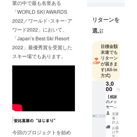
業の中で最も名誉ある
「WORLD SKI AWARDS
リターンを
2022／ワールド･スキー･ア
ワード2022」において、
選ぶ
「Japan’s Best Ski Resort
目標金額
2022」最優秀賞を受賞した
未達でも
スキー場でもあります。
リターン
が届きま
す
(All-in
方式)
3,0
00
円
【感謝
のメッ
セー
ジ】 安
支援
比高原
者：
から心
21人
を込め
お届
て感謝
今回のプロジェクトを始め
け予
のメッ
定：