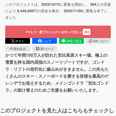
このプロジェクトは、
2023/10/13
に募集を開始し、
364
人の支援
により
5,448,000
円の資金を集め、
2023/11/20
に募集を終了し
ました
もう一度プロジェクトをやってほしい
382
ポスト
シェア
LINEで送る
URLコピー
埋め込み
QRコード
かつて年間150万人が訪れた安比高原スキー場。極上の
雪質を誇る国内屈指のスノーリゾートですが、ゴンド
ラ・リフトの老朽化に歯止めがききません。この先もた
くさんのスキー・スノーボードを愛する皆様を最高のゲ
レンデでお迎えするため、メインゴンドラ「安比ゴンド
ラ」の架け替えのためご支援をお願いいたします。
このプロジェクトを見た人はこちらもチェックし