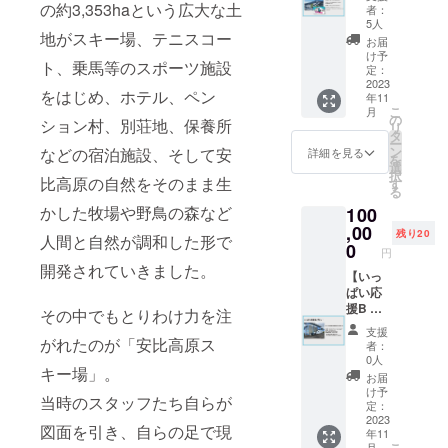
ン！】
の約3,353haという広大な土
高原を
者：
安比高
応援し
5人
地がスキー場、テニスコー
原ス
てくだ
お届
キー場
さい！
け予
ト、乗馬等のスポーツ施設
シーズ
定：
有効期
ン券1
2023
限 /
をはじめ、ホテル、ペン
年11
枚をお
2023 年
こ
月
届けし
の
12 月2
ション村、別荘地、保養所
リ
ます。
タ
日～
ー
2023-
ン
などの宿泊施設、そして安
2024 年
詳細を見る
を
24 シー
選
5 月6
択
ズンの
比高原の自然をそのまま生
す
日 ※
る
シーズ
積雪状
かした牧場や野鳥の森など
100
ン券を
況等に
お届け
,00
より営
残り20
人間と自然が調和した形で
します
0
業期間
円
ので、
は変更
開発されていきました。
たくさ
【いっ
になる
ん滑っ
ぱい応
場合が
て安比
援B プ
ござい
その中でもとりわけ力を注
高原を
ラ
ます。
支援
応援し
ン！】+
がれたのが「安比高原ス
者：
てくだ
【滑っ
0人
キー場」。
さい！
て応援
お届
有効期
プラ
け予
当時のスタッフたち自らが
限 /
ン！】
定：
2023 年
安比ゴ
2023
図面を引き、自らの足で現
年11
12 月2
ンドラ
こ
月