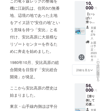
この竜ヶ森レックの整備を
10,
お届け
します
000
機に江副氏は、住民0の無番
円
ので、
【いっ
たくさ
地、辺境の地であった土地
ぱい
ん滑っ
をアイヌ語で”安住の地”とい
滑って
て安比
応援プ
高原を
支援
う意味を持つ「安比」と名
ラ
応援し
者：
ン！】
てくだ
279
付け、安比高原に大規模な
安比高
さい！
人
原ス
有効期
お届
リゾートセンターを作るた
キー場
限 /
け予
リフト1
定：
2023 年
めに奔走を始めました。
2023
日券2
12 月2
年11
枚をお
日～
こ
月
届けし
1980年10月、安比高原の総
の
2024 年
リ
ます。
タ
5 月6
ー
合開発を目指す「安比総合
2023-
ン
日 ※
詳細を見る
を
24 シー
選
積雪状
択
開発」が発足。
ズンの
す
況等に
る
シーズ
より営
56,
ン券を
業期間
ここから安比高原の歴史は
000
お届け
は変更
円
します
になる
始まりました。
【滑り
ので、
場合が
倒して
たくさ
ござい
応援プ
ん滑っ
東京・山手線内側ほぼ半分
ます。
ラ
て安比
支援