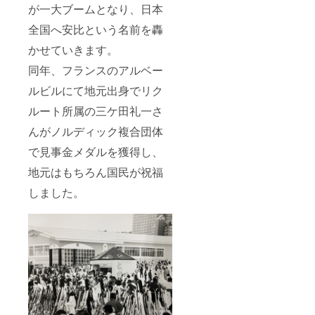
のシー
※10月
が一大ブームとなり、日本
ズン券
27日以
もお渡
降にお
全国へ安比という名前を轟
ししま
申込み
す。
の場合
かせていきます。
は広告
同年、フランスのアルベー
掲出の
み来
ルビルにて地元出身でリク
シーズ
ン実施
ルート所属の三ケ田礼一さ
いたし
ます。
んがノルディック複合団体
特典と
して
で見事金メダルを獲得し、
滑って
地元はもちろん国民が祝福
応援プ
ラン！
しました。
のシー
ズン券
もお渡
ししま
す。