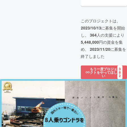
このプロジェクトは、
2023/10/13
に募集を開始
し、
364
人の支援により
5,448,000
円の資金を集
め、
2023/11/20
に募集を
終了しました
もう一度プロジェ
3
クトをやってほし
8
い
2