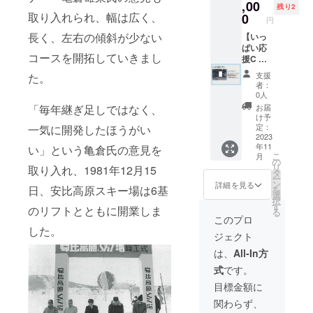
または
す。
,00
残り2
ステッ
掲出期
取り入れられ、幅は広く、
0
円
カー
間 /
長く、左右の傾斜が少ない
シート
2023 年
【いっ
サイ
12 月2
ぱい応
コースを開拓していきまし
ズ / 天
日( 土)
援C プ
地
～ 2024
ラ
支援
た。
(H)780
年8 月
ン！】+
者：
㎜ × 左
31 日(
【滑っ
0人
右
土) 申
て応援
「毎年継ぎ足しではなく、
お届
(W)780
込締切 /
プラ
け予
㎜ 広
2023 年
ン！】
定：
一気に開発したほうがい
告料金(
10 月27
安比プ
2023
年11
い」という亀倉氏の意見を
製作費
日(
ラザ出
こ
月
込) /
金) ※
入口に
の
リ
取り入れ、1981年12月15
100,000
広告
広告を
タ
ー
円（税
データ
掲出し
ン
詳細を見る
日、安比高原スキー場は6基
を
別） ※ 1
入稿含
ます。
選
択
申込で
む。
掲出
す
のリフトとともに開業しま
る
掲載で
掲出方
期間 /
このプロ
きる広
法 / 塩ビ
2023 年
した。
ジェクト
告は1
シート
12 月2
種類の
または
日( 土)
は、
All-In方
みとな
ステッ
～ 2024
式
です。
りま
カー
年8 月
す。 ※ 1
シート
31 日(
目標金額に
申込に
サイ
土) 申
関わらず、
つき壁
ズ / 天
込締切 /