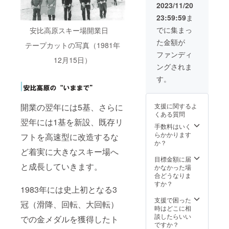
面の窓1
地
2023 年
2023/11/20
枠が出
(H)780
10 月27
23:59:59
ま
稿枠と
㎜ × 左
日(
なりま
右
金) ※
でに集まっ
安比高原スキー場開業日
す。
(W)780
広告
た金額が
（画像
㎜ 広
データ
テープカットの写真（1981年
内赤
告料金(
入稿含
ファンディ
12月15日）
枠） ※
製作費
む。
ングされま
必要情
込) /
掲出方
報はお
200,000
法 / 塩ビ
す。
申し込
円（税
シート
み後
別） ※ 1
または
メール
申込で
ステッ
支援に関するよ
開業の翌年には5基、さらに
にてご
掲載で
カー
くある質問
連絡い
きる広
シート
翌年には1基を新設、既存リ
たしま
告は1
サイ
手数料はいく
す。
種類の
ズ / 天
らかかります
フトを高速型に改造するな
※10月
みとな
地天地
か？
27日以
りま
(H)2,36
ど着実に大きなスキー場へ
降にお
す。 ※ 1
0 ㎜ ×
目標金額に届
と成長していきます。
申込み
申込に
左右
かなかった場
の場合
つき壁
(W)1,73
合どうなりま
は広告
面の窓1
0 ㎜
すか？
1983年には史上初となる3
掲出の
枠が出
広告料
み来
稿枠と
金( 製作
支援で困った
冠（滑降、回転、大回転）
シーズ
なりま
費込) /
時はどこに相
ン実施
す。
300,000
談したらいい
での金メダルを獲得したト
いたし
（画像
円（税
ですか？