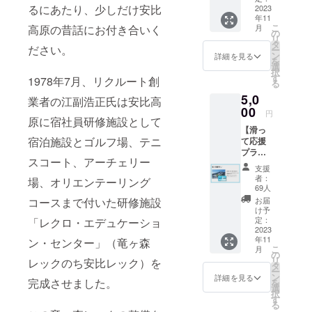
るにあたり、少しだけ安比
セージ
2023
年11
をお送
こ
高原の昔話にお付き合いく
月
りいた
の
リ
しま
タ
ださい。
ー
す。
ン
詳細を見る
を
選
択
す
1978年7月、リクルート創
る
5,0
業者の江副浩正氏は安比高
00
円
原に宿社員研修施設として
【滑っ
宿泊施設とゴルフ場、テニ
て応援
プラ
スコート、アーチェリー
ン！】
支援
安比高
者：
場、オリエンテーリング
原ス
69人
キー場
コースまで付いた研修施設
お届
リフト1
け予
日券1
定：
「レクロ・エデュケーショ
枚をお
2023
年11
ン・センター」（竜ヶ森
届けし
こ
月
ます。
の
リ
レックのち安比レック）を
2023-
タ
ー
24 シー
ン
詳細を見る
完成させました。
を
ズンの
選
択
シーズ
す
る
ン券を