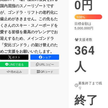
0
円
国内屈指のスノーリゾートです
まちづくり・地域活性化
が、ゴンドラ・リフトの老朽化に
108%
歯止めがききません。この先もた
目標金額は
CAMPFIRE for Social Good
CAMPFIRE Creation
くさんのスキー・スノーボードを
5,000,000円
CAMPFIREふるさと納税
machi-ya
コミュニティ
愛する皆様を最高のゲレンデでお
迎えするため、メインゴンドラ
支援者数
364
「安比ゴンドラ」の架け替えのた
めご支援をお願いいたします。
ポスト
シェア
人
LINEで送る
URLコピー
埋め込み
QRコード
募集終了まで残
り
終了