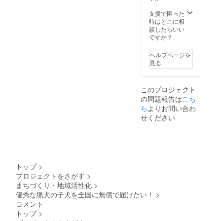
くお願
に掲載
えくだ
名、ご
い致し
したい
さい。
支援で困った
自身の
ます。
お名前
文字の
時はどこに相
YouTub
小学生
をご記
他、企
談したらいい
eチャン
以下は
入くだ
業ロ
ですか？
ネル名
ご自身
さい。
ゴ、バ
などの
のお子
その
ナーな
広告と
ヘルプページを
さん、
際、公
ども受
してご
見る
お孫さ
序良俗
け付け
利用し
んに限
に反す
ます。
て頂い
り、無
るよう
※目安の
ても構
料で
このプロジェクト
な名称
文字の
いませ
す。 ※
の問題報告は
こち
はお控
大きさ
ん。
死亡、
えくだ
ら
よりお問い合わ
は一文
怪我、
さい。
字3cm
せください
病気に
文字の
以上で
より参
他、企
すが、
加でき
業ロ
枠に入
ない猟
ゴ、バ
りきれ
犬がい
ナーな
ないほ
る可能
ども受
ど長い
トップ
>
性があ
け付け
名称の
りま
プロジェクトをさがす
>
ます。
場合は
す。 ※
まちづくり・地域活性化
>
※目安の
文字が
ラン
文字の
優秀な猟犬の子犬を全国に無償で届けたい！
>
小さく
チ、
大きさ
なる場
コメント
ディ
は一文
合があ
トップ
>
ナー料
字3cm
りま