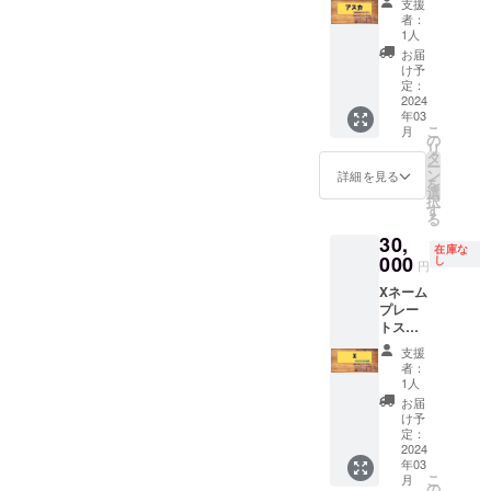
に掲載
たちと
なかっ
セージ
支援
えてく
しま
トスポ
で。 ※
したい
の散歩
た場合
者：
は手書
ださ
す。 ※
ンサー
死亡し
お名前
1人
コース
の返金
きでも
い。 あ
著作権
ジャー
た場合
をご記
で実際
は受け
お届
構いま
なたの
侵害と
キー動
は犬舎
入くだ
け予
に散歩
付けま
せん。
ロゴや
なる画
画では
の壁に
定：
さい。
して頂
せん。
フォン
思いを
像はお
露出度
2024
歴代猟
その
いたり
※交通費
トや色
ワッペ
受けで
年03
抜群で
犬とし
際、公
ジャー
は別途
の希望
ンにす
こ
きませ
月
す。 ※
て残り
の
序良俗
キーな
お願い
があれ
ること
リ
ん。 ※
掲載期
ます。
タ
に反す
どを与
致しま
ば、添
で、イ
ー
作成に
間は最
※設置後
ン
るよう
詳細を見る
えてい
す。 ※
えてく
ノシシ
を
時間が
低10年
をご紹
選
な名称
る様子
メール
ださ
の牙か
択
かかる
以上、
介した
す
はお控
を撮
にて日
い。 あ
ら守っ
る
ので、
犬舎を
り、
えくだ
影、後
程の調
なたの
てくれ
早めに
30,
取り壊
YouTub
さい。
日配信
整をい
ロゴや
在庫な
ます！
メール
すま
000
eで配信
し
文字の
します
たしま
円
思いを
※複雑な
で送っ
で、も
したり
他、企
（顔出
す。
ワッペ
デザイ
てくだ
Xネーム
しくは
します
業ロ
しNGの
ンにす
ンは画
さい。
プレー
災害で
ので、
ゴ、バ
方は対
ること
像ファ
トスポ
破壊さ
備考欄
ナーな
応致し
で、神
イルで
ンサー
れるま
に掲載
ども受
ま
支援
が舞い
お願い
ジャー
で。 ※
したい
け付け
者：
す）。
降りた
しま
キー動
死亡し
お名前
1人
ます。
18時頃
スー
す。 ※
画では
た場合
をご記
※目安の
お届
から一
パー
著作権
露出度
は犬舎
入くだ
け予
文字の
緒にジ
ショッ
侵害と
抜群で
の壁に
定：
さい。
大きさ
ビエ料
トが生
なる画
す。
2024
歴代猟
その
は一文
理を食
まれる
像はお
年03
※10月中
犬とし
際、公
字3cm
べなが
か
こ
受けで
月
旬に来
て残り
の
序良俗