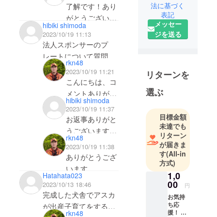
的被害の軽
僕が勝手に目標
白髪ネギのよう
法に基づく
了解です！あり
いません。
減に貢献し
人数を設定した
表記
に刻ませていた
がとうございま
ている九州
メッセー
だけで、むしろ
hibiki shimoda
だきます！
した。
の猟師より
ジを送る
2023/10/19 11:13
クラファン的に
よりと申し
法人スポンサーのプ
は刻んで頂いた
ます。
レートについて質問で
方がいいんで
rkn48
テレビでは
す。来年か再来年あた
す。
2023/10/19 11:21
リターンを
滅多に見れ
りに独立開業予定なの
こんにちは、コ
もしご予算にご
ない猟犬た
ですが、開業前でもご
選ぶ
メントありがと
都合がつけば、
ちが活躍す
hibiki shimoda
支援可能でしょうか？
うございます。
また刻んでくだ
るイノシシ
2023/10/19 11:37
また可能な場合、屋号
開業前でも可能
目標金額
さったらありが
の有害鳥獣
お返事ありがと
に変更があったときに
未達でも
です。
駆除の様子
たいです。
うございます！
リターン
はネームプレートも変
rkn48
や
予定は12月末に
本当にありがと
前向きに検討さ
が届きま
2023/10/19 11:38
更していただけます
笑いあり、
犬舎引き渡し
うございます！
す
(All-in
せていただきま
ありがとうござ
時に涙あり
か？
で、年明けてす
方式)
す。
います。
の猟犬の日
ぐにプレートの
1,0
Hatahata023
よろしくお願い
常の様子を
00
2023/10/13 18:46
発注をします。
円
致します。
YouTubeで
完成した犬舎でアスカ
お気持
ですので、1月3
配信してい
ち応
が出産子育てをするな
日までには掲載
援！ 一
rkn48
ます。