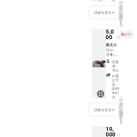
必要な
の
リ
い方
タ
ー
は、“お
ン
詳細を見る
を
気持ち
選
択
応
す
る
援！”も
5,0
しく
残り11
は“全力
00
円
応
猟犬カ
援！”で
シン、
のご支
リキ、
援よろ
アス
しくお
支援
カ、Xと
願いし
者：
リアル
ます！
19人
で触れ
※YouTu
お届
合える
beで配
け予
オフ会
信しま
定：
への参
2024
すの
年01
加チ
で、備
こ
月
ケット
考欄に
の
リ
です。
掲載し
タ
ー
※紙での
たいお
ン
詳細を見る
を
発行は
名前を
選
択
致しま
ご記入
す
る
せん。
くださ
10,
福岡県
い。 そ
北九州
000
の際、
円