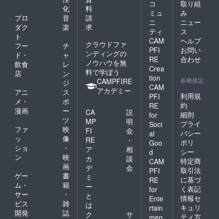
コ
取り組
化
料
ミュ
み
プロ
音
請
ニ
ニュー
ダク
楽
求
ティ
ス
ト
CAM
ヘルプ
クラウドファ
フー
チ
PFI
お問い
ンディングの
ド・
ャ
RE
合わせ
ノウハウを無
飲食
レ
Crea
料で学ぼう
店
ン
tion
各種規定
CAMPFIRE
ジ
CAM
アカデミー
アニ
ス
利用規
PFI
メ・
ポ
約
RE
漫画
ー
CA
説
細則
for
ツ
MP
明
プライ
Soci
ファ
映
FI
会
バシー
al
ッ
像
RE
・
ポリ
Goo
ショ
・
ア
相
シー
d
ン
映
カ
談
特定商
CAM
画
デ
会
取引法
PFI
ゲー
書
ミ
に基づ
RE
ム・
籍
ー
く表記
for
サー
・
と
情報セ
Ente
ビス
雑
は
キュリ
rtain
開発
誌
ク
サ
ティ方
men