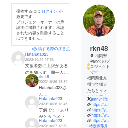
投稿するには
ログイン
が
必要です。
プロジェクトオーナーの承
認後に掲載されます。承認
された内容を削除すること
はできません。
rkn48
※投稿する際の注意点
Hatahata023
福岡県
2023/10/26 07:53
初めてのプ
支援者数に上限がある
ロジェクト
です
のを知らず、同一人な
rkn48
福岡県北九
のに何回にも分けて支
2023/10/26 13:30
州市で猟犬
援してしまいました。
Hatahata023さ
たちとイノ
申し訳ございません。
ん
シシを専門
Hatahata023
jimny4life
できればhatahata023名
こんにちは。た
に有害鳥獣
2023/10/26 18:46
https://congrant.com/project/ryoken/8279
義を、まとめて1人の
くさんのご支援
駆除活動を
了解です！あり
https://yamakujira.theshop.jp
お気持ち応援にしてい
ありがとうござ
https://www.youtube.com/@JIMNY4LIFE/
することで
がとうございま
ただくことは可能で
https://www.youtube.com/@hunter_yoriyori/
Hatahata023
います。
農作物、人
す！
特定商取引
2023/10/27 18:58
しょうか。申し訳ござ