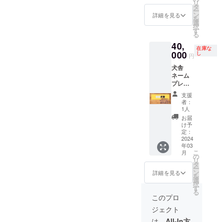
以上で
ら、イ
も？！
リ
きませ
る予定
ます。
タ
に反す
すが、
ノシシ
※複雑な
ー
ん。 ※
の屋久
※設置後
ン
るよう
詳細を見る
枠に入
の有害
デザイ
を
作成に
島犬の
をご紹
選
な名称
りきれ
鳥獣駆
ンは画
択
時間が
メスの
介した
す
はお控
ないほ
除活動
像ファ
る
かかる
子犬
り、
えくだ
ど長い
のリア
イルで
ので、
40,
（名前
YouTub
さい。
名称の
ルの現
在庫な
お願い
早めに
が決ま
000
eで配信
し
文字の
場合は
円
場につ
しま
メール
り次
したり
他、企
文字が
いてお
す。 ※
で送っ
犬舎
第、お
します
業ロ
小さく
話しさ
著作権
てくだ
ネーム
知らせ
ので、
ゴ、バ
なる場
せて頂
侵害と
さい。
プレー
しま
備考欄
ナーな
合があ
きま
なる画
トスポ
す） ※
に掲載
ども受
りま
支援
す。 ※
像はお
ンサー
掲載期
したい
け付け
者：
す。 企
笑い多
受けで
※一番大
間は最
お名前
1人
ます。
業さん
めで
きませ
きな
低10年
をご記
※目安の
お届
名や店
す。 20
ん。 ※
ネーム
以上、
入くだ
け予
文字の
舗さん
時頃、
作成に
プレー
犬舎を
定：
さい。
大きさ
名、ご
お開き
時間が
トなの
2024
取り壊
その
は一文
自身の
となり
かかる
年03
で、応
すま
際、公
字3cm
YouTub
ます。
こ
ので、
月
援効
で、も
の
序良俗
以上で
eチャン
5〜9月
リ
早めに
果、宣
しくは
タ
に反す
すが、
ネル名
（GW、
ー
メール
伝効果
災害で
ン
るよう
詳細を見る
枠に入
などの
お盆を
を
で送っ
は抜群
破壊さ
選
な名称
りきれ
広告と
除く）
択
てくだ
です。
れるま
す
はお控
ないほ
してご
までの
る
さい。
※犬舎名
で。 ※
えくだ
このプロ
ど長い
利用し
土日
の発表
死亡し
さい。
名称の
て頂い
で、ご
ジェクト
は、
た場合
文字の
場合は
ても構
希望日
ネーム
は犬舎
他、企
は、
All-In方
文字が