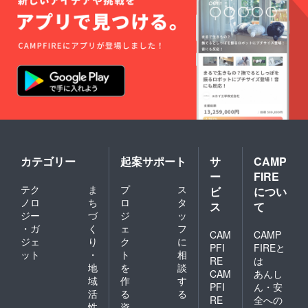
いませ
ん。
カテゴリー
起案サポート
サ
CAMP
ー
FIRE
テク
ま
プ
ス
ビ
につい
ノロ
ち
ロ
タ
ス
て
ジー
づ
ジ
ッ
・ガ
く
ェ
フ
CAM
CAMP
ジェ
り
ク
に
PFI
FIREと
ット
・
ト
相
RE
は
地
を
談
CAM
あんし
域
作
す
PFI
ん・安
活
る
る
RE
全への
性
資