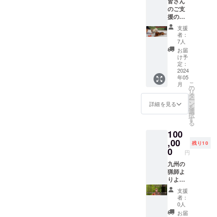
場所と
皆さん
す。
す） 企
ノシシ
は猟期
り大き
参加者
のご支
ワッペ
業さん
に斬ら
終了後
いで
の確認
援のお
ンの大
や店舗
れた
に縫製
す。
方法に
陰で設
きさ
さんの
り、枝
屋さん
支援
ついて
置でき
は、縦x
ロゴで
などで
者：
で補修
はメー
た犬舎
横合わ
もいい
7人
破れる
しま
ルでお
をご覧
せて
です
可能性
お届
す。 汚
知らせ
頂け、
10cmで
し、あ
け予
があり
れるの
しま
猟犬カ
す。
定：
なたの
ます。
で着用
す。 遠
シン、
2024
（例え
応援
ひどい
後は毎
年05
方から
リキ、
ば正方
メッ
破れ方
回洗っ
こ
月
ご参加
アス
形、円
の
セージ
をした
ていま
リ
される
カ、Xと
なら
タ
でも構
場合は
すが、
ー
方や前
の散歩
5cmx5
ン
いませ
詳細を見る
都度補
変色す
を
日夜も
や エン
cm、長
選
ん。 ※
修しま
る可能
択
お時間
ドレ
方形な
す
貼る位
すが、
性があ
る
ある方
ス・
ら
置は選
少々の
りま
100
へ 前乗
ジャー
3cmx7
択でき
破れや
す。 ロ
りされ
キー体
,00
cmな
ませ
ほつれ
残り10
ゴもし
る方や
験がで
ど、縦
0
ん。 た
は猟期
くは
円
前日も
きま
横足し
だしイ
終了後
メッ
お時間
す。 普
九州の
て10cm
ノシシ
に縫製
セージ
取れる
段、九
猟師よ
以内で
に斬ら
屋さん
を備考
方は、
州の猟
りより
す） 企
れた
で補修
欄に記
前日の
師より
の講演
業さん
り、枝
しま
入、ま
支援
13日19
よりが
会で
や店舗
などで
す。 汚
者：
たは
時から
動画を
す。 講
さんの
破れる
0人
れるの
メール
小倉駅
撮影し
演時間
ロゴで
可能性
で着用
お届
くださ