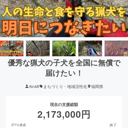
優秀な猟犬の子犬を全国に無償で
届けたい！
rkn48
まちづくり・地域活性化
福岡県
現在の支援総額
2,173,000
円
終了
271
%達成