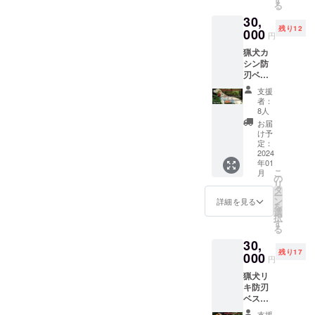
ませ
る
主さ
さい。
ん。 私
30,
ん、イ
その
は誰に
残り12
ンフル
000
際、公
でもフ
円
エン
序良俗
レンド
猟犬カ
サーさ
に反す
リーに
シン防
ん
るよう
接する
刃ベス
YouTub
な名称
ことが
トスポ
eチャン
はお控
できる
支援
ンサー
ネルさ
えくだ
者：
猟犬を
カシン
んはコ
さい。
8人
コンセ
推しに
チラで
※目安の
お届
プトに
オスス
広告と
文字の
け予
訓練し
メ！ 防
して
定：
大きさ
ていま
刃ベス
2024
使って
は一文
す。 実
年01
トにオ
頂いて
字1cm
際にガ
こ
月
リジナ
も構い
の
以上で
チンコ
リ
ルの
ませ
タ
すが、
でイノ
ー
ワッペ
ん。 ※
ン
枠に入
詳細を見る
シシと
を
ンをつ
掲載期
選
りきれ
やり
択
けて応
間は最
す
ないほ
合って
る
援でき
低10年
ど長い
いる猟
30,
ます。
以上、
名称の
犬と直
残り17
ワッペ
000
犬舎を
場合は
円
に触れ
ンの大
取り壊
文字が
合うこ
猟犬リ
きさ
すま
小さく
とで 猟
キ防刃
は、縦x
で、も
なる場
犬に対
ベスト
横合わ
しくは
合があ
する今
スポン
せて
災害で
りま
支援