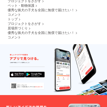
プロジェクトをさがす
>
金全て
以上で
す。 企
含みま
ペット・動物保護
>
すが、
業さん
す。 ※
優秀な猟犬の子犬を全国に無償で届けたい！
>
枠に入
名や店
メール
りきれ
舗さん
コメント
にて日
ないほ
名、ご
トップ
>
程の調
ど長い
自身の
プロジェクトをさがす
>
整をい
名称の
YouTub
たしま
居場所づくり
>
場合は
eチャン
す。
優秀な猟犬の子犬を全国に無償で届けたい！
>
文字が
ネル名
小さく
コメント
などの
なる場
広告と
合があ
してご
りま
利用し
す。 企
て頂い
業さん
ても構
名や店
いませ
舗さん
ん。
名、ご
自身の
YouTub
eチャン
ネル名
などの
広告と
してご
利用し
て頂い
ても構