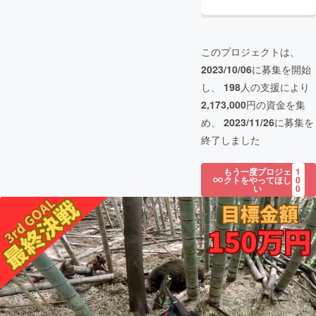
このプロジェクトは、
2023/10/06
に募集を開始
し、
198
人の支援により
2,173,000
円の資金を集
め、
2023/11/26
に募集を
終了しました
もう一度プロジェ
1
クトをやってほし
0
い
0