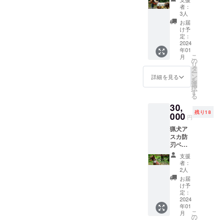
までと
サー リ
10cmで
破壊さ
す。
者：
は違っ
キ推し
す。
れるま
3人
た考え
にオス
（例え
で。 ※
お届
に変わ
スメ！
ば正方
設置後
け予
ること
防刃ベ
形、円
定：
をご紹
でしょ
ストに
2024
なら
介した
う！ 日
年01
オリジ
5cmx5
り、
程：
こ
月
ナルの
cm、長
の
YouTub
2024年
リ
ワッペ
方形な
タ
eで配信
1月14日
ー
ンをつ
ら
ン
したり
詳細を見る
(日)
を
けて応
3cmx7
選
します
9:00〜
択
援でき
cmな
す
ので、
13:00ま
る
ます。
ど、縦
備考欄
で 場
30,
ワッペ
横足し
に掲載
所：小
残り18
ンの大
000
て10cm
したい
円
倉駅
きさ
以内で
企業名
（福岡
猟犬ア
は、縦x
す） 企
もしく
県北九
スカ防
横合わ
業さん
は店舗
州市）
刃ベス
せて
や店舗
名、ま
から徒
トスポ
10cmで
さんの
たは屋
支援
歩15分
ンサー
す。
ロゴで
号をご
者：
程度の
アスカ
（例え
もいい
2人
記入く
公園。
推しに
ば正方
です
ださ
お届
時間内
オスス
形、円
し、あ
け予
い。 そ
は写
メ！ 防
なら
定：
なたの
の際、
真、動
刃ベス
2024
5cmx5
応援
公序良
画撮り
年01
トにオ
cm、長
メッ
俗に反
こ
放題、
月
リジナ
方形な
の
セージ
するよ