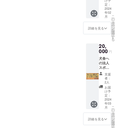
ます。
料です
け予
※掲載期
定：
が、お
間は最
2024
弁当は
年02
低10年
ありま
こ
月
以上、
の
せんの
リ
犬舎を
タ
で、別
ー
取り壊
ン
にご準
詳細を見る
を
すま
選
備くだ
択
で、も
す
さい。
る
しくは
猟犬と
20,
災害で
いうと
破壊さ
000
獰猛と
円
れるま
いうイ
犬舎へ
で。 ※
メージ
の法人
設置後
がある
スポン
をご紹
かと思
サーと
介した
います
支援
してお
り、
が、そ
者：
名前を
YouTub
2人
んな猟
掲載し
eで配信
犬は何
お届
ます（※
したり
け予
をする
文字の
します
定：
か分か
みで
2024
ので、
らない
年03
す）。
備考欄
ので
こ
月
企業さ
に掲載
の
リード
リ
ん、店
したい
タ
から放
ー
舗さ
お名前
ン
詳細を見る
すこと
を
ん、個
をご記
選
ができ
択
人事業
入くだ
す