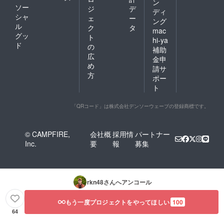
ン
ソー
ジ
デ
ディ
シャ
ェ
ー
ング
ル
ク
タ
mac
グッ
ト
hi-ya
ド
の
補助
広
金申
め
請サ
方
ポー
ト
「QRコード」は株式会社デンソーウェーブの登録商標です。
© CAMPFIRE,
会社概
採用情
パートナー
Inc.
要
報
募集
rkn48
さんへアンコール
もう一度プロジェクトをやってほしい
100
64