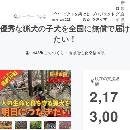
新
ロ
規
グ
会
プロジェクトを掲
はじ
プロジェクト
/
載するには
める
をさがす
イ
員
ン
登
優秀な猟犬の子犬を全国に無償で届け
録
たい！
人気のプロ
注目のリ
注目の新着プロ
募集終了が近いプ
もうすぐ公開
rkn48
まちづくり・地域活性化
福岡県
ジェクト
ターン
ジェクト
ロジェクト
されます
アート・写真
音楽
現在の支援総
額
2,17
テクノロジー・ガジェット
ゲーム・サ
3,00
映像・映画
書籍・雑誌
ビジネス・起業
チャレンジ