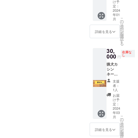
周辺の
ている
は約90
もいい
があり
け予
後は毎
い。 ロ
居酒屋
環境や
分。 内
です
定：
ます。
回洗っ
ゴは画
で懇親
編集風
容は
2024
し、あ
ひどい
ていま
像ファ
年01
会をし
景など
「死ん
なたの
破れ方
すが、
イル
こ
月
たいと
もご覧
だ魚の
応援
の
をした
変色す
で、
リ
思って
頂ける
目をし
メッ
タ
場合は
る可能
メッ
ー
いま
あなた
たオッ
セージ
ン
都度補
詳細を見る
性があ
セージ
を
す。 費
だけの
サン
でも構
選
修しま
りま
は手書
択
用は実
特別な
だった
いませ
す
すが、
す。 ロ
きでも
る
費、割
プラン
僕が、
ん。 ※
少々の
ゴもし
構いま
30,
り勘で
です。
講演会
貼る位
破れや
くは
せん。
在庫な
す。
※女性お
に呼ば
000
置は選
し
ほつれ
メッ
円
フォン
YouTub
1人での
れるま
択でき
は猟期
セージ
トや色
猟犬カ
eでは配
参加で
で」で
ませ
終了後
を備考
の希望
シン
信でき
も安心
す。 イ
ん。 た
に縫製
欄に記
があれ
ネーム
ないよ
して参
ノシシ
だし滑
屋さん
入、ま
ば、添
プレー
うな裏
加頂け
の有害
落や枝
で補修
たは
支援
えてく
トスポ
話もし
ます
鳥獣駆
などで
しま
者：
メール
ださ
ンサー
ます。
（僕を
除活動
破れる
1人
す。 汚
くださ
い。 あ
ジャー
参加希
信じて
や
可能性
れるの
お届
い。 ロ
なたの
キー動
望の方
くださ
YouTub
があり
け予
で着用
ゴは画
ロゴや
画では
は予約
い）！
eについ
定：
ます。
後は毎
像ファ
思いを
露出度
2024
しない
タイム
てビジ
ひどい
回洗っ
イル
ワッペ
年03
抜群で
といけ
スケ
ネス目
破れ方
ていま
で、
ンにす
こ
月
す。 ※
ないの
ジュー
線でお
の
をした
すが、
メッ
ること
リ
掲載期
で、備
ル 11時
話しま
タ
場合は
変色す
セージ
で、イ
ー
間は最
考欄
頃、最
す。 生
ン
都度補
詳細を見る
る可能
は手書
ノシシ
を
低10年
に“懇親
寄りの
命の大
選
修しま
性があ
きでも
の牙か
択