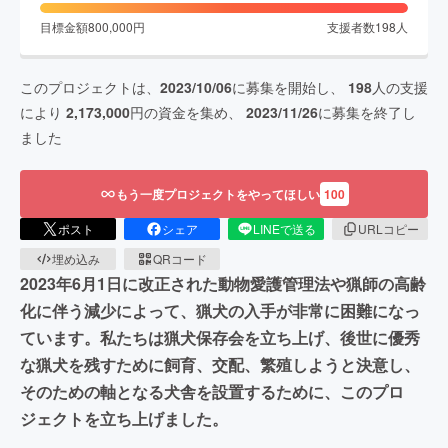
目標金額
800,000
円
支援者数
198
人
このプロジェクトは、
2023/10/06
に募集を開始し、
198
人の支援
により
2,173,000
円の資金を集め、
2023/11/26
に募集を終了し
ました
もう一度プロジェクトをやってほしい
100
ポスト
シェア
LINEで送る
URLコピー
埋め込み
QRコード
2023年6月1日に改正された動物愛護管理法や猟師の高齢
化に伴う減少によって、猟犬の入手が非常に困難になっ
ています。私たちは猟犬保存会を立ち上げ、後世に優秀
な猟犬を残すために飼育、交配、繁殖しようと決意し、
そのための軸となる犬舎を設置するために、このプロ
ジェクトを立ち上げました。