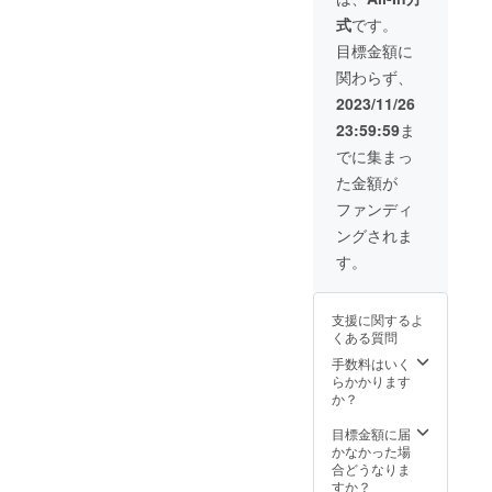
いませ
に開催
プレー
の壁に
業ロ
小さく
ん。
致しま
式
です。
ト設置
歴代猟
ゴ、バ
なる場
す。 5
日に発
犬とし
ナーな
目標金額に
合があ
月だと
表しま
て残り
ども受
りま
アスカ
関わらず、
す。 ※
ます。
け付け
す。 企
の子犬
掲載期
※設置後
ます。
2023/11/26
業さん
が見れ
間は最
をご紹
※目安の
名や店
る可能
23:59:59
ま
低10年
介した
文字の
舗さん
性があ
以上、
り、
大きさ
でに集まっ
名、ご
りま
犬舎を
YouTub
は一文
自身の
す。 ※
た金額が
取り壊
eで配信
字3cm
YouTub
ただし
すま
したり
以上で
ファンディ
eチャン
出産で
で、も
します
すが、
ネル名
きない
ングされま
しくは
ので、
枠に入
などの
場合が
災害で
備考欄
りきれ
す。
広告と
ありま
破壊さ
に掲載
ないほ
してご
す。 中
れるま
したい
ど長い
利用し
学生以
で。 ※
お名前
名称の
て頂い
上の同
支援に関するよ
設置後
をご記
場合は
ても構
伴者が
くある質問
をご紹
入くだ
文字が
いませ
いらっ
介した
さい。
手数料はいく
小さく
ん。
しゃる
り、
その
らかかります
なる場
場合
YouTub
際、公
か？
合があ
は、同
eで配信
序良俗
りま
伴者
したり
に反す
目標金額に届
す。 企
分、ご
します
るよう
かなかった場
業さん
支援を
ので、
な名称
合どうなりま
名や店
よろし
備考欄
はお控
すか？
舗さん