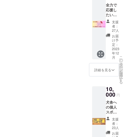
市の名
公序良
全力で
物でも
俗に反
応援し
ある東
するよ
たい！
筑軒
うな名
一口
の“かし
称はお
支援
10,000
わ飯弁
控えく
者：
円で応
当”とお
ださ
27人
援で
茶込み
い。
お届
き、何
です。
け予
口でも
チケッ
定：
ご支援
2023
トは大
年12
頂けま
人1人の
こ
月
す。 “と
みで、
の
リ
にかく
ご夫
タ
ー
全力で
婦、
ン
詳細を見る
を
応援し
カップ
選
択
た
ルなど
す
る
い！”と
で参加
10,
いう方
希望の
にオス
000
方はそ
円
スメで
れぞれ
犬舎へ
す。 ※
お買い
の個人
非公開
求めく
スポン
画像付
ださ
サーと
き感謝
い。 同
支援
してお
メール
伴の小
者：
名前を
をお送
学生以
23人
掲載し
り致し
下は無
お届
ます。