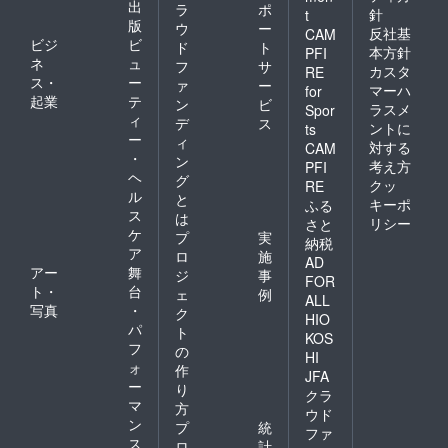
出
ラ
ポ
針
t
版
ウ
ー
反社基
CAM
ビジ
ビ
ド
ト
本方針
PFI
ネ
ュ
フ
サ
カスタ
RE
ス・
ー
ァ
ー
マーハ
for
起業
テ
ン
ビ
ラスメ
Spor
ィ
デ
ス
ントに
ts
ー
ィ
対する
CAM
・
ン
考え方
PFI
ヘ
グ
クッ
RE
ル
と
キーポ
ふる
ス
は
リシー
さと
ケ
プ
実
納税
ア
ロ
施
AD
アー
舞
ジ
事
FOR
ト・
台
ェ
例
ALL
写真
・
ク
HIO
パ
ト
KOS
フ
の
HI
ォ
作
JFA
ー
り
クラ
マ
方
ウド
ン
プ
統
ファ
ス
ロ
計