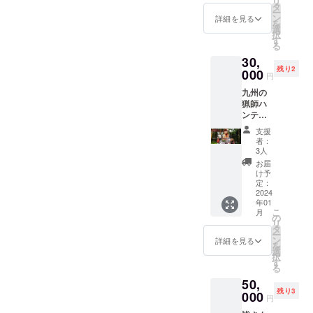
リ
散歩し
ルの
ら
タ
でも構
うな名
ー
放題、
ワッペ
3cmx7
ン
いませ
詳細を見る
称はお
を
ご持参
ンをつ
cmな
選
ん。 ※
控えく
択
いただ
けて応
ど、縦
す
貼る位
ださ
る
いた
援でき
横足し
置は選
い。 ※
ジャー
30,
ます。
て10cm
択でき
目安の
キーを
残り2
ワッペ
000
以内で
ませ
文字の
円
与える
ンの大
す） 企
ん。 た
大きさ
のもOK
九州の
きさ
業さん
だしイ
は一文
です。
猟師ハ
は、縦x
や店舗
ノシシ
字2cm
※雨天決
ンティ
横合わ
さんの
に斬ら
以上で
行。悪
ングベ
せて
ロゴで
れた
すが、
支援
天候の
ストス
10cmで
もいい
り、枝
者：
枠に入
場合は
ポン
す。
です
3人
などで
りきれ
別日に
サー 九
（例え
し、あ
破れる
お届
ないほ
開催し
州の猟
ば正方
なたの
け予
可能性
ど長い
ます。
師より
形、円
定：
応援
があり
名称の
※猟犬の
よりに
2024
なら
メッ
ます。
場合は
死亡、
年01
オリジ
5cmx5
セージ
ひどい
文字が
こ
月
怪我、
ナルの
cm、長
の
でも構
破れ方
小さく
リ
病気に
ワッペ
方形な
タ
いませ
をした
なる場
ー
より、
ンをつ
ら
ン
ん。 ※
詳細を見る
場合は
合があ
を
参加で
けて応
3cmx7
選
貼る位
都度補
りま
択
きない
援でき
cmな
す
置は選
修しま
す。 ※
る
場合が
ます
ど、縦
択でき
すが、
個人ス
ありま
50,
し、罵
横足し
ませ
少々の
ポン
す。 ※
残り3
倒もで
000
て10cm
ん。 た
破れや
円
サーよ
詳細な
きま
以内で
だしイ
ほつれ
り一回