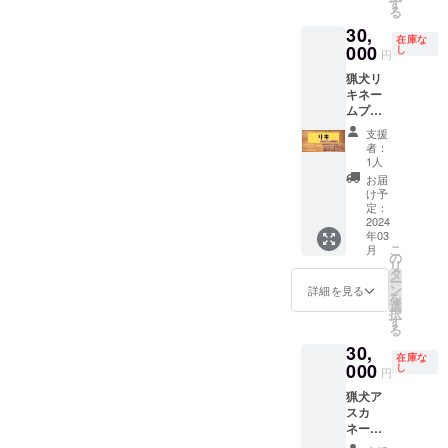
以上、
会参加
JR駅も
切さと
す
すが、
りま
構いま
ら守っ
る
犬舎を
希望”と
しくは
いうよ
少々の
す。 ロ
せん。
てくれ
30,
取り壊
ご記入
バスセ
りは、
破れや
ゴもし
フォン
在庫な
ます！
すま
000
お願い
ン
ビジネ
し
ほつれ
くは
円
トや色
※複雑な
で、も
致しま
ター、
ス的な
は猟期
メッ
の希望
デザイ
猟犬リ
しくは
す。
または
内容な
終了後
セージ
があれ
ンは画
キネー
災害で
北九州
ので高
に縫製
を備考
ば、添
像ファ
ムプ
破壊さ
空港、
校生〜
屋さん
欄に記
えてく
イルで
レート
れるま
宿泊先
社会人
で補修
入、ま
支援
ださ
お願い
スポン
で。 ※
で合流
向けで
しま
者：
たは
い。 あ
しま
サー
死亡し
しま
す。
1人
す。 ※
メール
なたの
す。 ※
ジャー
た場合
す。 ラ
2024年
変色す
お届
くださ
ロゴや
著作権
キー動
は犬舎
ンチ
1〜9月
け予
る可能
い。 ロ
思いを
侵害と
画では
の壁に
定：
（僕が
まで
性があ
ゴは画
ワッペ
なる画
露出度
2024
歴代猟
行きつ
（年末
りま
像ファ
ンにす
像はお
年03
抜群で
犬とし
けのお
年始、
す。 ロ
イル
ること
こ
受けで
月
す。 ※
て残り
の
店、も
GW、お
ゴもし
で、
で、イ
リ
きませ
掲載期
ます。
タ
しくは
盆除
くは
メッ
ノシシ
ー
ん。 ※
間は最
※設置後
ン
北九州
く）の
詳細を見る
メッ
セージ
の牙か
を
作成に
低10年
をご紹
選
名物）
期間で
セージ
は手書
ら守っ
択
時間が
以上、
介した
す
を食べ
お願い
をメー
きでも
てくれ
る
かかる
犬舎を
り、
た後、
しま
ルくだ
構いま
ます！
ので、
30,
取り壊
YouTub
犬舎見
す。 ※
さい。
せん。
在庫な
※複雑な
早めに
すま
000
eで配信
し
学
主催者
ロゴは
円
フォン
デザイ
メール
で、も
したり
YouTub
様側の
画像
トや色
ンは画
で送っ
猟犬ア
しくは
します
eで配信
都合で
ファイ
の希望
像ファ
てくだ
スカ
災害で
ので、
してい
日程が
ルで、
があれ
イルで
さい。
ネーム
破壊さ
備考欄
る猟犬
決まら
メッ
ば、添
お願い
プレー
れるま