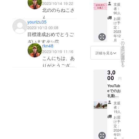
ら
口1,000
名をいただきた
2023/10/14 19:22
※ユーザー名
支援
円で応
扇風機をつけてあげた
者：
北ののらねこさ
いです。
のrkn48は猟
援で
90人
いのですが、
ん
き、何
コチラの法人ス
犬48の略で
お届
yourizu35
口でも
みなさんいかがでしょ
け予
ご提案ありがと
ポンサー様のプ
す
ご支援
2023/10/13 00:08
定：
う？
うございます！
頂けま
2023
レートは1枚に
目標達成おめでとうご
年12
す。 “ぜ
北ののらねこ
ネクストゴール
複数の会社名も
こ
月
ざいます🎉✨👏
ひ応援
の
リ
rkn48
ということで、
した
しくは屋号が載
タ
ー
2023/10/19 11:16
い！”と
ン
詳細を見る
扇風機と照明設
りますので
を
いう方
選
こんにちは、あ
択
備の設置をした
にオス
発注後の修正は
す
る
りがとうござい
スメで
いと思っていま
大変申し訳あり
3,0
す。 ※
ます！
す。
感謝
ませんが出来ま
00
円
オフ会のリター
メール
せん。
YouTub
をお届
ンへのご支援あ
eでのお
けしま
ご検討の程、よ
りがとうござい
礼動画
す。
ろしくお願い致
内で、
ます！
支援
テロッ
します。
者：
お会いできるの
プで感
19人
ありがとうござ
謝をお
を楽しみにして
お届
伝えし
います。
け予
います。
ます。
定：
※お名前
2024
年01
掲載が
こ
月