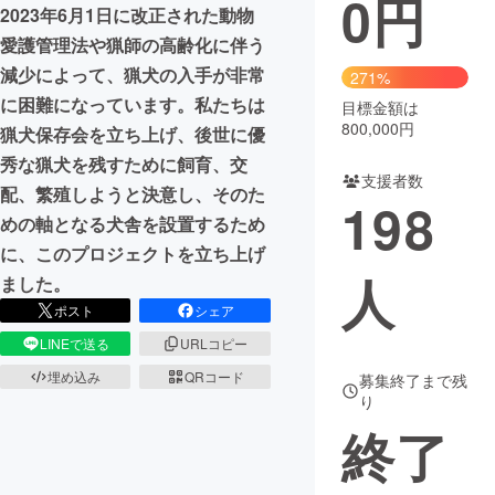
0
円
2023年6月1日に改正された動物
まちづくり・地域活性化
愛護管理法や猟師の高齢化に伴う
減少によって、猟犬の入手が非常
271%
に困難になっています。私たちは
目標金額は
CAMPFIRE for Social Good
CAMPFIRE Creation
800,000円
猟犬保存会を立ち上げ、後世に優
CAMPFIREふるさと納税
machi-ya
コミュニティ
秀な猟犬を残すために飼育、交
支援者数
配、繁殖しようと決意し、そのた
198
めの軸となる犬舎を設置するため
に、このプロジェクトを立ち上げ
人
ました。
ポスト
シェア
LINEで送る
URLコピー
埋め込み
QRコード
募集終了まで残
り
終了