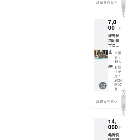
ただき
ン
詳細を見る
を
ます。
ありがとうございます。※支
選
択
家で保
す
る
援者様には月末に改めて費
護して
7,0
る猫
用のご報告いたします。
ちゃん
00
円
の写真
雄野良
を送ら
猫応援
せて頂
プロ
きま
ジェク
す。
支援
ト
者：
雄猫が1
19人
匹手術
お届
できま
け予
す。手
定：
術した
2024
年07
雄猫の
こ
月
写真を
の
リ
メール
タ
ー
にて送
ン
詳細を見る
を
らせて
選
択
いただ
す
る
きま
14,
す。
000
円
雌野良
猫応援