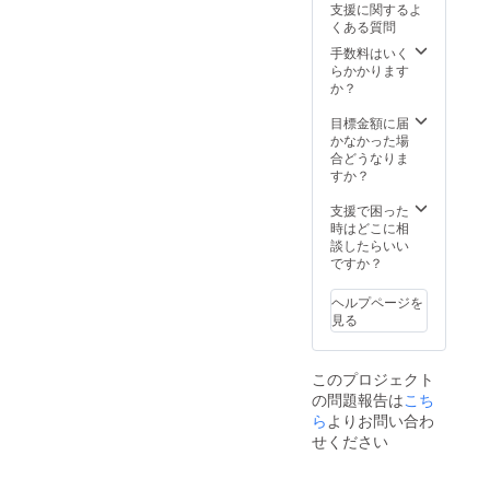
支援に関するよ
くある質問
手数料はいく
らかかります
か？
目標金額に届
かなかった場
合どうなりま
すか？
支援で困った
時はどこに相
談したらいい
ですか？
ヘルプページを
見る
このプロジェクト
の問題報告は
こち
ら
よりお問い合わ
せください