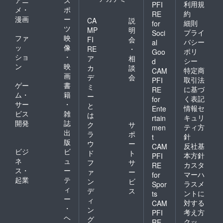
アニ
ス
利用規
PFI
メ・
ポ
約
RE
漫画
ー
CA
説
細則
for
ツ
MP
明
プライ
Soci
ファ
映
FI
会
バシー
al
ッ
像
RE
・
ポリ
Goo
ショ
・
ア
相
シー
d
ン
映
カ
談
特定商
CAM
画
デ
会
取引法
PFI
ゲー
書
ミ
に基づ
RE
ム・
籍
ー
く表記
for
サー
・
と
情報セ
Ente
ビス
雑
は
キュリ
rtain
開発
誌
ク
サ
ティ方
men
出
ラ
ポ
針
t
版
ウ
ー
反社基
CAM
ビジ
ビ
ド
ト
本方針
PFI
ネ
ュ
フ
サ
カスタ
RE
ス・
ー
ァ
ー
マーハ
for
起業
テ
ン
ビ
ラスメ
Spor
ィ
デ
ス
ントに
ts
ー
ィ
対する
CAM
・
ン
考え方
PFI
ヘ
グ
クッ
RE