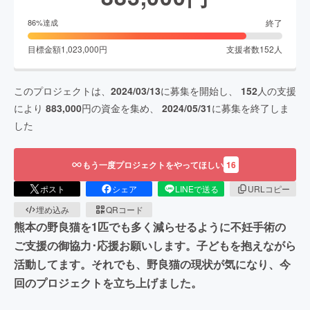
終了
86
%達成
目標金額
1,023,000
円
支援者数
152
人
このプロジェクトは、
2024/03/13
に募集を開始し、
152
人の支援
により
883,000
円の資金を集め、
2024/05/31
に募集を終了しま
した
もう一度プロジェクトをやってほしい
16
ポスト
シェア
LINEで送る
URLコピー
埋め込み
QRコード
熊本の野良猫を1匹でも多く減らせるように不妊手術の
ご支援の御協力･応援お願いします。子どもを抱えながら
活動してます。それでも、野良猫の現状が気になり、今
回のプロジェクトを立ち上げました。