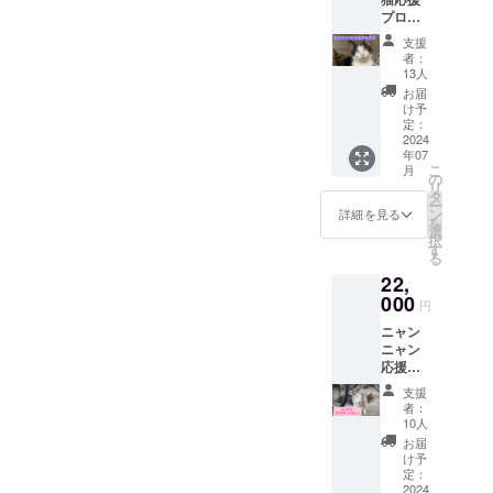
プロ
ジェク
支援
ト 雌
者：
猫1匹手
13人
術でき
お届
ます。
け予
手術し
定：
た子の
2024
年07
写真を
こ
月
メール
の
リ
にて送
タ
ー
らせて
ン
詳細を見る
を
いただ
選
択
きま
す
る
す。
22,
000
円
ニャン
ニャン
応援プ
ロジェ
支援
クト
者：
雄猫1匹
10人
雌猫1匹
お届
手術で
け予
きま
定：
す。手
2024