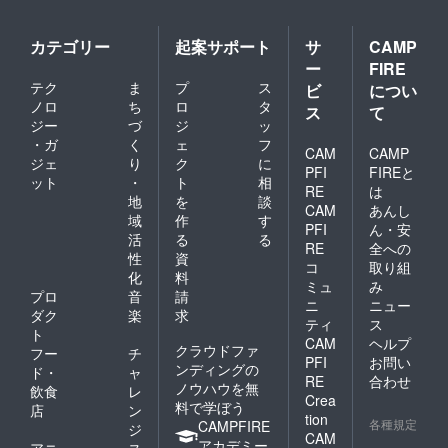
カテゴリー
起案サポート
サ
CAMP
ー
FIRE
テク
ま
プ
ス
ビ
につい
ノロ
ち
ロ
タ
ス
て
ジー
づ
ジ
ッ
・ガ
く
ェ
フ
CAM
CAMP
ジェ
り
ク
に
PFI
FIREと
ット
・
ト
相
RE
は
地
を
談
CAM
あんし
域
作
す
PFI
ん・安
活
る
る
RE
全への
性
資
コ
取り組
化
料
ミュ
み
プロ
音
請
ニ
ニュー
ダク
楽
求
ティ
ス
ト
CAM
ヘルプ
クラウドファ
フー
チ
PFI
お問い
ンディングの
ド・
ャ
RE
合わせ
ノウハウを無
飲食
レ
Crea
料で学ぼう
店
ン
tion
各種規定
CAMPFIRE
ジ
CAM
アカデミー