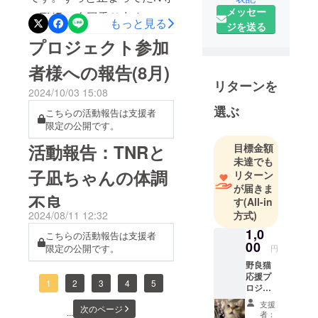
メッセー
ことをでき
のTNRに今回乗り出すこと
もっと見る
ジを送る
る時間に出
が出来ました。春産まれた
プロジェクト参加
来る限りし
子たちもすくすくと大きく
ています。
者様への報告(8月)
なってましたが、なんと2ヶ
現在飼い猫6
リターンを
2024/10/03 15:08
匹、保護猫
月くらいの小さいのもお
29匹、愛情
選ぶ
こちらの活動報告は支援者
り…今回、10頭手術できま
込めてお世
限定の公開です。
した。(N寺と新たな現場と
話してま
活動報告：TNRと
目標金額
動きましたが、今回のプロ
す。
未達でも
2020年～
子凪ちゃんの体調
リターン
ジェクトで関係あるのはN寺
2024年、
が届きま
なのでN寺の報告とします。
不良
す
(All-in
TNR207頭
新たな現場はブログに載せ
方式)
2024/08/11 12:32
保護した子
1,0
たち全てに
てますので宜しければご確
こちらの活動報告は支援者
00
限定の公開です。
カルテを作
円
認ください。)アメブロ：新
り、TNRの
野良猫
たな現場とN寺の続きN寺で
応援プ
記録も全て
1
2
3
4
5
ロジェ
は今回、10頭がさくら猫に
とってま
ク
支援
次のページ
ト
す。
...
なり♂ｘ5頭♀ｘ5頭うち妊娠
者：