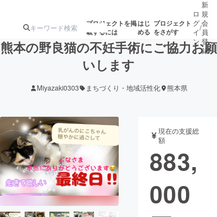
新
ロ
規
グ
会
プロジェクトを掲
はじ
プロジェクト
/
載するには
める
をさがす
イ
員
ン
登
熊本の野良猫の不妊手術にご協力お願
録
いします
人気のプロ
注目のリ
注目の新着プロ
募集終了が近いプ
もうすぐ公開
Miyazaki0303
まちづくり・地域活性化
熊本県
ジェクト
ターン
ジェクト
ロジェクト
されます
アート・写真
音楽
現在の支援総
額
883,
テクノロジー・ガジェット
ゲーム・サ
000
映像・映画
書籍・雑誌
ビジネス・起業
チャレンジ