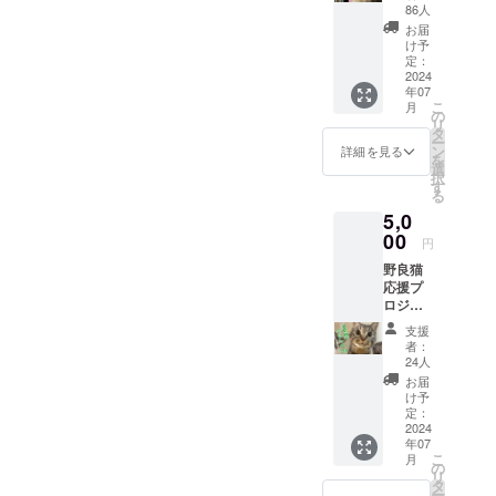
野良猫
86人
たちの
は0でした。堕胎児がいなく
お届
手術が
け予
てほんとによかったです。
完了致
定：
しまし
2024
23日に朝からYさんが捕獲
年07
たら、
こ
月
報告さ
の
機を仕掛けて午後からは私
リ
せてい
タ
ー
ただき
が捕獲に動きました。19時
ン
詳細を見る
を
ます。
選
択
には捕獲完了(10頭)して翌日
す
る
は私が仕事のため、運搬をY
5,0
00
さんに頼みさらに翌日のリ
円
野良猫
リースもYさんが行ってくれ
応援プ
ました。(私は仕事で…)N寺
ロジェ
ク
支援
は今まで動いてて、4回目で
ト
者：
野良猫
24人
すが毎回10頭の捕獲に成功
たちの
お届
手術が
してます。まだまだ居ます
け予
完了致
定：
から、今後も動いていきま
しまし
2024
年07
たら、
す。皆様のご支援のおかげ
こ
月
報告さ
の
リ
せてい
タ
でTNRできてます。本当に
ー