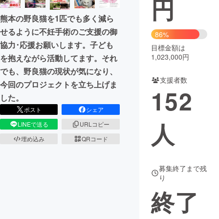
円
熊本の野良猫を1匹でも多く減ら
まちづくり・地域活性化
せるように不妊手術のご支援の御
86%
協力･応援お願いします。子ども
目標金額は
CAMPFIRE for Social Good
CAMPFIRE Creation
1,023,000円
を抱えながら活動してます。それ
CAMPFIREふるさと納税
machi-ya
コミュニティ
でも、野良猫の現状が気になり、
支援者数
今回のプロジェクトを立ち上げま
152
した。
ポスト
シェア
人
LINEで送る
URLコピー
埋め込み
QRコード
募集終了まで残
り
終了