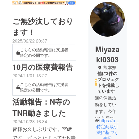
ご無沙汰しており
ます！
2025/02/22 20:37
Miyaza
こちらの活動報告は支援者
限定の公開です。
ki0303
10月の医療費報告
熊本県
他に3件の
2024/11/01 13:27
プロジェク
こちらの活動報告は支援者
トを掲載し
限定の公開です。
ています
猫の保護活
活動報告：N寺の
動をしてい
TNR動きました
ます。今年
で5年目で
https://profile.ameba.jp/ameba/0707lovekyo-1216
2024/10/28 16:34
す。
特定商取引
皆様お久しぶりです。宮﨑
子育ての
法に基づく
です。ずっと止まってたN寺
表記
中、出来る