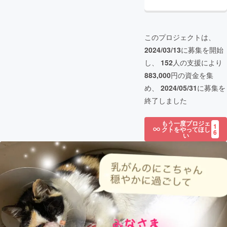
このプロジェクトは、
2024/03/13
に募集を開始
し、
152
人の支援により
883,000
円の資金を集
め、
2024/05/31
に募集を
終了しました
もう一度プロジェ
1
クトをやってほし
6
い