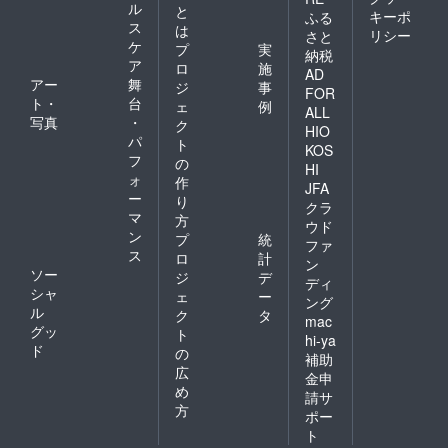
ル
と
キーポ
ふる
ス
は
リシー
さと
ケ
プ
実
納税
ア
ロ
施
AD
アー
舞
ジ
事
FOR
ト・
台
ェ
例
ALL
写真
・
ク
HIO
パ
ト
KOS
フ
の
HI
ォ
作
JFA
ー
り
クラ
マ
方
ウド
ン
プ
統
ファ
ス
ロ
計
ン
ソー
ジ
デ
ディ
シャ
ェ
ー
ング
ル
ク
タ
mac
グッ
ト
hi-ya
ド
の
補助
広
金申
め
請サ
方
ポー
ト