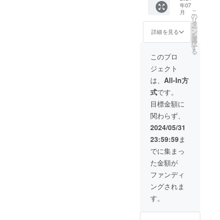
年07
術した
こ
月
子たち
の
リ
の写真
タ
ー
をメー
ン
詳細を見る
を
ルにて
選
択
送らせ
す
る
ていた
このプロ
だきま
ジェクト
す。
は、
All-In方
式
です。
目標金額に
関わらず、
2024/05/31
23:59:59
ま
でに集まっ
た金額が
ファンディ
ングされま
す。