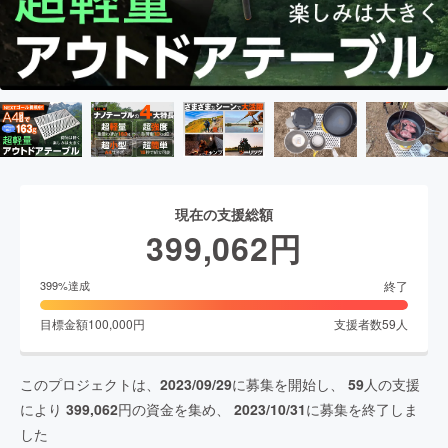
現在の支援総額
399,062
円
終了
399
%達成
目標金額
100,000
円
支援者数
59
人
このプロジェクトは、
2023/09/29
に募集を開始し、
59
人の支援
により
399,062
円の資金を集め、
2023/10/31
に募集を終了しま
した