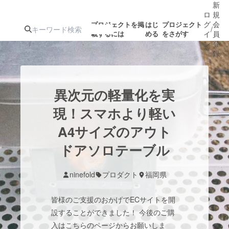
新
ロ
規
グ
会
プロジェクトを掲
はじ
プロジェクト
/
載するには
める
をさがす
イ
員
ン
登
録
人気のプロ
注目のリ
注目の新着プロ
募集終了が近いプ
もうすぐ公開
異次元の軽量化を実
ジェクト
ターン
ジェクト
ロジェクト
されます
現！スマホより軽い
A4サイズのアウト
アート・写真
音楽
ドアソロテーブル
テクノロジー・ガジェット
ゲーム・サ
ninefold
プロダクト
福岡県
映像・映画
書籍・雑誌
皆様のご支援のおかげでECサイトを開
設することができました！ 今後のご購
ビジネス・起業
チャレンジ
入はこちらのページからお願いしま