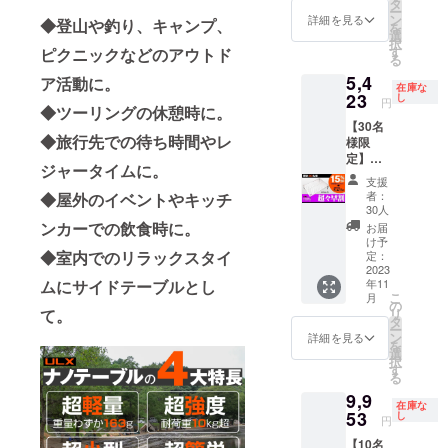
を含む
タ
る場合
ー
【20%
合計金
ン
があり
詳細を見る
◆登山や釣り、キャンプ、
を
OFF】
額に対
選
ます。
択
1,276円
するも
す
ピクニックなどのアウトド
る
割引の
ので
5,4
5,104円
ア活動に。
す。 ※
在庫な
で支援
23
ご注文
し
円
◆ツーリングの休憩時に。
可能で
状況、
【30名
す。 ※
使用部
◆旅行先での待ち時間やレ
様限
消費税
材の供
定】
込み ※
給状
ジャータイムに。
超々早
送料は
況、製
支援
割
全国一
造工程
者：
◆屋外のイベントやキッチ
5,423
律無料
上の都
30人
円 (税
※ 割引
合等に
ンカーでの飲食時に。
お届
込,送料
率は販
より出
け予
込) 一般
◆室内でのリラックスタイ
売予定
定：
荷時期
販売予
2023
価格に
が遅れ
年11
ムにサイドテーブルとし
定価
送料を
る場合
こ
月
格：
含む合
の
があり
リ
て。
6,380円
計金額
タ
ます。
ー
が
に対す
ン
詳細を見る
を
【15%
るもの
選
択
OFF】
です。
す
る
957円割
※ ご注
9,9
引の
文状
在庫な
5,423円
53
況、使
し
円
で支援
用部材
【10名
可能で
の供給