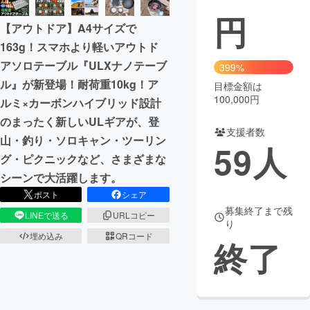
円
【アウトドア】A4サイズで
163g！スマホより軽いアウトド
アソロテーブル『ULXナノテーブ
399%
ル』が新登場！耐荷重10kg！ア
目標金額は
100,000円
ルミ×カーボンハイブリッド設計
のまったく新しいULギアが、登
支援者数
山・釣り・ソロキャン・ツーリン
59
人
グ・ピクニックなど、さまざまな
シーンで大活躍します。
ポスト
シェア
募集終了まで残
LINEで送る
URLコピー
り
埋め込み
QRコード
終了