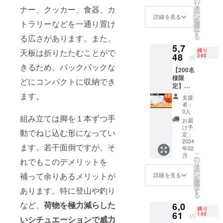
の
えていま
リ
が
ナー、クッカー、食器、カ
タ
す。だから
ー
【10%
ン
詳細を見る
を
トラリーなどを一通り置け
OFF】
こそ、私た
選
択
638円割
す
ちはお客様
る
る広さがあります。また、
引の
の想いを大
5,7
5,742円
残り
天板は折りたたむことがで
で支援
48
切にしなが
200
円
可能で
きるため、バックパックな
ら、独創的
【200名
す。 ※
様限
なアイデア
消費税
どにコンパクトに収納でき
定】
込み ※
でデザイン
CAMPF
送料は
ます。
支援
をしていま
IRE割
全国一
者：
5,748
律無料
す。ぜひ、
0人
組み立ては脚を１本ずつ手
円 (税
※ 割引
お届
私たちのア
込,送料
率は販
け予
動でねじ込む形になってい
イテムを手
込) 一般
売予定
定：
販売予
2024
価格に
にとってみ
ます。若干面倒ですが、そ
年02
定価
送料を
てくださ
こ
月
格：
含む合
の
れでもこのデメリットを
リ
6,380円
い。楽しい
計金額
タ
ー
が
に対す
ン
補って余りあるメリットが
詳細を見る
発見がある
を
【9.9%
るもの
選
択
かもしれま
OFF】
あります。特に登山や釣り
です。
す
る
632円割
※ ご注
せんよ！
など、
荷物を極力減らした
6,0
引の
文状
残り
5,748円
61
況、使
100
円
いシチュエーションで威力
で支援
用部材