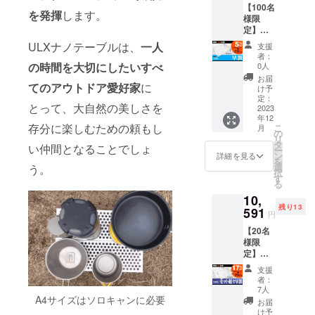
【100名
可能で
の供給
を発揮
します。
様限
す。 ※
状況、
定】早
消費税
製造工
割
込み ※
程上の
ULXナノテーブルは、
一人
支援
6,061
送料は
都合等
者：
円 (税
全国一
の時間を大切にしたいすべ
により
0人
込,送料
律無料
出荷時
お届
込) 一般
てのアウトドア愛好家
に
※ 割引
期が遅
け予
販売予
率は販
定：
れる場
とって、大自然の美しさを
定価
2023
売予定
合があ
年12
格：
価格に
りま
存分に楽しむための頼もし
こ
月
6,380円
送料を
の
す。
リ
が
含む合
タ
い仲間となることでしょ
ー
【5%O
計金額
ン
詳細を見る
を
FF】
に対す
選
う。
択
319円割
るもの
す
る
引の
です。
10,
6,061円
※ ご注
残り13
で支援
591
文状
円
可能で
況、使
【20名
す。 ※
用部材
様限
消費税
の供給
定】
込み ※
状況、
セット
送料は
製造工
支援
超々早
全国一
程上の
者：
割
律無料
都合等
7人
10,591
A4サイズはソロキャンに必要
※ 割引
により
お届
円 (税
率は販
出荷時
け予