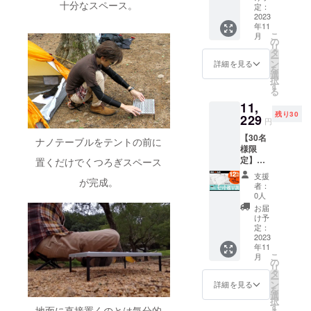
十分なスペース。
込,送料
売予定
定：
期が遅
込) 一般
2023
価格に
れる場
年11
販売予
送料を
合があ
こ
月
定価
含む合
の
りま
リ
格：
計金額
タ
す。
ー
12,760
に対す
ン
詳細を見る
を
円が
るもの
選
択
【17%
です。
す
る
OFF】
※ ご注
11,
2,169円
文状
残り30
割引の
229
況、使
円
10,591
用部材
【30名
円で支
の供給
ナノテーブルをテントの前に
様限
援可能
状況、
定】
です。
置くだけでくつろぎスペース
製造工
セット
※ 消費
程上の
支援
が完成。
超早割
税込み
都合等
者：
11,229
※ 送料
により
0人
円 (税
は全国
出荷時
お届
込,送料
一律無
期が遅
け予
込) 一般
料 ※ 割
定：
れる場
販売予
2023
引率は
合があ
年11
定価
販売予
りま
こ
月
格：
定価格
の
す。
リ
12,760
に送料
タ
ー
円が
を含む
ン
詳細を見る
を
【12%
合計金
選
択
OFF】
額に対
す
地面に直接置くのとは気分的