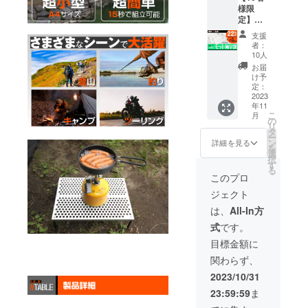
様限
す。 ※
状況、
定】
消費税
製造工
セット
込み ※
程上の
支援
極早割
送料は
都合等
者：
9,953
全国一
により
10人
円 (税
律無料
出荷時
お届
込,送料
※ 割引
期が遅
け予
込) 一般
率は販
定：
れる場
販売予
2023
売予定
合があ
年11
定価
価格に
りま
こ
月
格：
送料を
の
す。
リ
12,760
含む合
タ
ー
円が
計金額
ン
詳細を見る
を
【22%
に対す
選
択
OFF】
るもの
す
る
2,807円
です。
このプロ
割引の
※ ご注
ジェクト
9,953円
文状
で支援
況、使
は、
All-In方
可能で
用部材
式
です。
す。 ※
の供給
消費税
状況、
目標金額に
込み ※
製造工
関わらず、
送料は
程上の
全国一
都合等
2023/10/31
律無料
により
23:59:59
ま
※ 割引
出荷時
率は販
期が遅