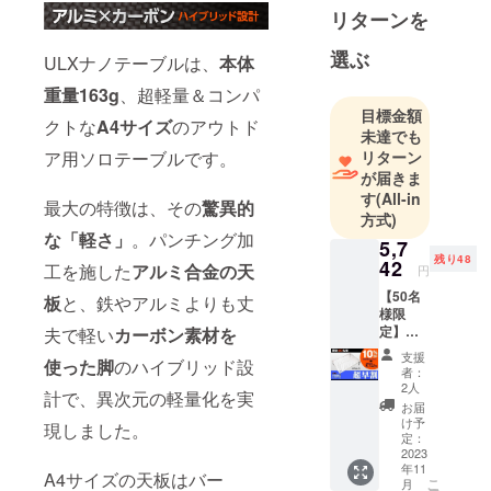
の伝統文化
リターンを
をテーマに
選ぶ
した日子丸
ULXナノテーブルは、
本体
（ひこま
重量163g
、超軽量＆コンパ
る）という
目標金額
クトな
A4サイズ
のアウトド
２つの新し
未達でも
リターン
ア用ソロテーブルです。
いブランド
が届きま
のプロダク
す
(All-in
トデザイン
最大の特徴は、その
驚異的
方式)
を手がけて
な「軽さ」
。パンチング加
5,7
います。デ
残り48
42
工を施した
アルミ合金の天
円
ザインと
【50名
板
と、鉄やアルミよりも丈
は、ただモ
様限
ノを作るだ
定】超
夫で軽い
カーボン素材を
早割
けではな
支援
使った脚
のハイブリッド設
5,742
者：
く、そのモ
円 (税
2人
計で、異次元の軽量化を実
ノに心と魂
込,送料
お届
込) 一般
を吹き込む
け予
現しました。
販売予
定：
魔法みたい
定価
2023
年11
なものと考
格：
A4サイズの天板はバー
こ
月
6,380円