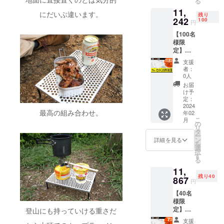
る
1,531円
するも
11,
割引の
ので
にだいぶ違います。
残り
11,229
242
す。 ※
100
円
円で支
ご注文
【100名
援可能
状況、
様限
です。
使用部
定】
※ 消費
材の供
セット
税込み
給状
支援
CAMPF
※ 送料
況、製
者：
IRE割
は全国
造工程
0人
11,242
一律無
上の都
お届
円 (税
料 ※ 割
合等に
け予
込,送料
引率は
定：
より出
込) 一般
2024
販売予
荷時期
最高の組み合わせ。
年02
販売予
定価格
が遅れ
こ
月
定価
に送料
の
る場合
リ
格：
を含む
タ
があり
ー
6,380円
合計金
ン
ます。
詳細を見る
を
が
額に対
選
択
【11.9
するも
す
る
%OFF
ので
11,
】1,518
す。 ※
残り40
円割引
867
ご注文
円
の
状況、
【40名
11,242
使用部
様限
円で支
材の供
定】
援可能
登山にも持っていける重さだ
給状
セット
です。
況、製
支援