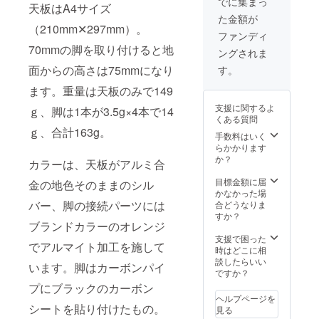
でに集まっ
天板はA4サイズ
売予定
れる場
た金額が
価格に
合があ
（210mm✕297mm）。
送料を
りま
ファンディ
含む合
す。
70mmの脚を取り付けると地
ングされま
計金額
に対す
面からの高さは75mmになり
す。
るもの
です。
ます。重量は天板のみで149
※ ご注
支援に関するよ
ｇ、脚は1本が3.5g×4本で14
文状
くある質問
況、使
ｇ、合計163g。
用部材
手数料はいく
の供給
らかかります
状況、
か？
カラーは、天板がアルミ合
製造工
程上の
目標金額に届
金の地色そのままのシル
都合等
かなかった場
により
バー、脚の接続パーツには
合どうなりま
出荷時
すか？
ブランドカラーのオレンジ
期が遅
れる場
支援で困った
でアルマイト加工を施して
合があ
時はどこに相
りま
談したらいい
います。脚はカーボンパイ
す。
ですか？
プにブラックのカーボン
ヘルプページを
シートを貼り付けたもの。
見る