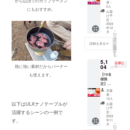
から山頂でのカップラーメン
早割
※ 消費
造工程
者：
11,867
税込み
上の都
0人
にもおすすめ。
円 (税
※ 送料
合等に
お届
込,送料
は全国
より出
け予
込) 一般
一律無
定：
荷時期
販売予
2023
料 ※ 割
が遅れ
年12
定価
引率は
る場合
こ
月
格：
販売予
の
があり
リ
12,760
定価格
タ
ます。
ー
円が
に送料
ン
詳細を見る
を
【7%O
を含む
選
択
FF】
合計金
す
る
893円割
額に対
5,1
引の
するも
在庫な
11,867
04
熱に強い素材だからバーナー
ので
し
円
円で支
す。 ※
【10名
も使えます。
援可能
ご注文
様限
です。
状況、
定】極
※ 消費
使用部
早割
税込み
材の供
支援
5,104
※ 送料
給状
者：
円 (税
は全国
況、製
10人
込,送料
一律無
以下はULXナノテーブルが
造工程
お届
込) 一般
料 ※ 割
上の都
け予
販売予
活躍するシーンの一例で
引率は
定：
合等に
定価
2023
販売予
より出
す。
年11
格：
定価格
荷時期
こ
月
6,380円
に送料
の
が遅れ
リ
が