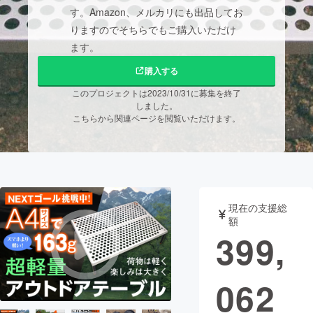
す。Amazon、メルカリにも出品してお
まちづくり・地域活性化
りますのでそちらでもご購入いただけ
ます。
CAMPFIRE for Social Good
CAMPFIRE Creation
購入する
CAMPFIREふるさと納税
machi-ya
コミュニティ
このプロジェクトは2023/10/31に募集を終了
しました。
こちらから関連ページを閲覧いただけます。
現在の支援総
額
399,
062