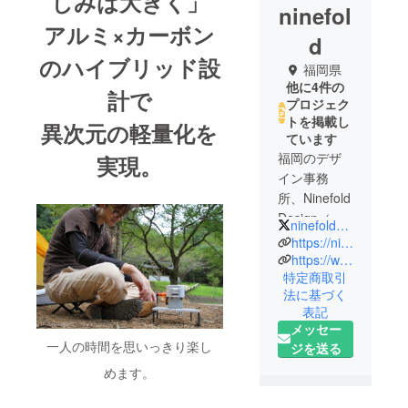
しみは大きく」
ninefol
アルミ×カーボン
d
のハイブリッド設
福岡県
他に4件の
計で
プロジェク
トを掲載し
異次元の軽量化を
ています
福岡のデザ
実現。
イン事務
所、Ninefold
Design（ナ
ninefold999
インフォウ
https://ninefold.jp/
ルドデザイ
https://www.instagram.com/ninefold999/
特定商取引
ン）です。
法に基づく
私たちはア
表記
ウトドアギ
メッセー
ア専門の
一人の時間を思いっきり楽し
ジを送る
ULX（ユーエ
めます。
ルエック
ス）と日本