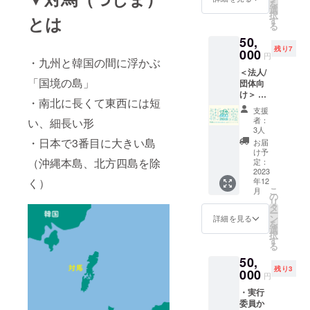
を
比べ
考欄に
選
範囲は
択
セット
とは
必ずご
す
対馬市
る
（冷
記入く
内に限
50,
凍）
ださ
りま
残り7
（※2）
000
い。 -
す。 -
円
・九州と韓国の間に浮かぶ
・対馬
具体的
交通費
＜法人/
スパイ
な時期
など、
「国境の島」
団体向
ス
や内容
経費が
け＞ ・
SEASO
は、
必要に
・南北に長くて東西には短
実行委
NING
メール
なる場
支援
員から
FOR
を通じ
合は負
者：
い、細長い形
お礼
DEER
て新庄
3人
担して
メッ
（※2）
と打ち
・日本で3番目に大きい島
いただ
お届
セージ
・対馬
合わせ
け予
く場合
・公式
（沖縄本島、北方四島を除
スパイ
定：
の上、
があり
サイト
2023
ス
決めさ
ます。
年12
く）
に法人/
SEASO
せてい
- 公序
こ
月
団体名
NING
の
ただき
良俗に
リ
の掲載
FOR
タ
ます。
反する
ー
（※1）
BOAR
ン
- 活動
詳細を見る
など、
を
・会場
（※2）
選
範囲は
内容に
択
に法人/
※1 ユー
す
対馬市
よって
る
団体名
ザー名
内に限
はお断
50,
の掲示
以外の
りま
りする
残り3
（※1）
000
掲載を
す。 -
場合が
円
※1 備考
ご希望
交通費
ありま
・実行
欄に必
の方
など、
す。 -
委員か
ず法人/
は、備
経費が
有効期