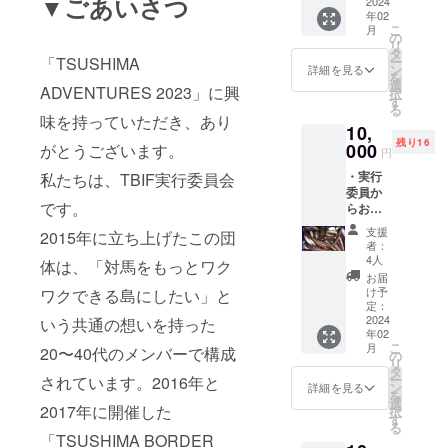
▼ごあいさつ
にユー
2024
よるTA
年02
ザー名
オリジ
こ
月
を掲載
ナルレ
の
リ
（※1）
シピ ※1
タ
ー
「TSUSHIMA
・会場
ユー
ン
詳細を見る
を
にユー
ザー名
選
ADVENTURES 2023」に興
択
ザー名
以外の
す
る
を掲示
掲載を
味を持っていただき、あり
10,
※1 ユー
ご希望
残り16
ザー名
000
の方
がとうございます。
円
以外の
は、備
・実行
私たちは、TBIF実行委員会
掲載/掲
考欄に
委員か
示をご
ご記入
です。
らお礼
希望の
くださ
メッ
方は、
い。 ※2
支援
2015年に立ち上げたこの団
セージ
備考欄
デザイ
者：
・公式
にご記
ンはイ
4人
体は、「対馬をもっとワク
サイト
入くだ
メージ
お届
にユー
さい。
です。
け予
ワクできる島にしたい」と
ザー名
定：
多少変
を掲載
2024
いう共通の想いを持った
更にな
年02
（※1）
る可能
こ
月
20〜40代のメンバーで構成
・冷凍
の
性があ
リ
開きあ
タ
ります
ー
されています。2016年と
なご
ン
のでご
詳細を見る
を
（※2）
選
了承く
2017年に開催した
択
・冷凍
す
ださ
る
茹でだ
い。
「TSUSHIMA BORDER
こ