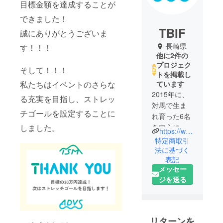
目標金額を達成することが
できました！
TBIF
誠にありがとうございま
長崎県
す！！！
他に2件の
プロジェク
そして！！！
トを掲載し
私たちはイベントのさらな
ています
2015年に、
る充実を目指し、ストレッ
対馬で生ま
チゴールを設定することに
れ育った6名
しました。
を中心にス
https://www.instagram.com/tbif_official/
タート。
特定商取引
「対馬を
法に基づく
表記
もっとワク
メッセー
ワクできる
ジを送る
島にした
い」という
創設メン
バーの想い
リターンを