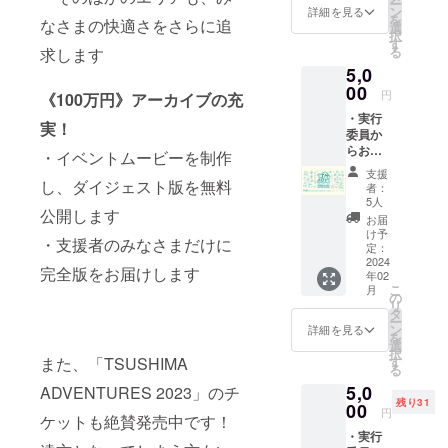
ー
以外の
ン
詳細を見る
いという想
を
なさまの快適さをさらに追
掲載を
選
択
ご希望
いを胸に、
す
る
求します
の方
関わり続け
5,0
は、備
ています。
考欄に
00
円
《100万円》アーカイブの充
ご記入
・実行
くださ
実！
＜主催イベ
委員か
い。
らお礼
ント＞
・イベントムービーを制作
メッ
TSUSHIMA
支援
セージ
し、ダイジェスト版を無料
者：
BORDER
・公式
5人
公開します
サイト
ISLAND
お届
にユー
け予
FESTIVAL
・支援者のみなさまだけに
ザー名
定：
TSUSHIMA
を掲載
2024
完全版をお届けします
年02
（※1）
ADVENTUR
こ
月
・開催
の
ES
リ
報告
タ
ー
ブック
ン
詳細を見る
を
レット
選
択
（A5ス
す
また、「TSUSHIMA
る
クエア
5,0
サイ
ADVENTURES 2023」のチ
残り31
ズ、40
00
円
ケットも絶賛発売中です！
ページ
・実行
程度を