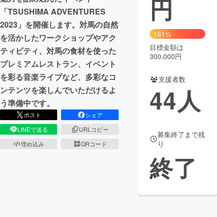
円
「TSUSHIMA ADVENTURES
まちづくり・地域活性化
2023」を開催します。対馬の自然
161%
を活かしたワークショップやアク
目標金額は
CAMPFIRE for Social Good
CAMPFIRE Creation
ティビティ、対馬の食材を使った
300,000円
CAMPFIREふるさと納税
machi-ya
コミュニティ
プレミアムレストラン、イベント
を彩る音楽ライブなど、多彩なコ
支援者数
44
人
ンテンツを楽しんでいただけるよ
う準備中です。
ポスト
シェア
LINEで送る
URLコピー
募集終了まで残
り
埋め込み
QRコード
終了