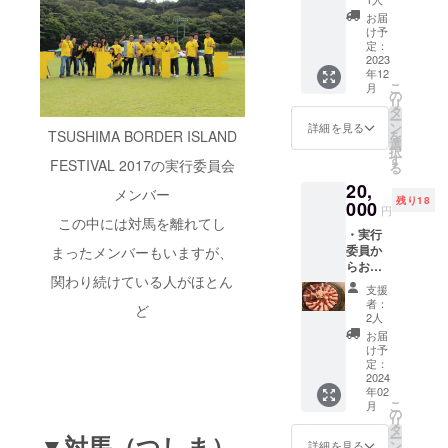
サイト
しま
ます。
お届
にユー
す」 -
開封前
け予
ザー名
いつ何
定：
に必ず
を掲載
2023
を小宮
商品に
年12
（※1）
にして
貼付さ
こ
月
・共同
もらい
の
れたラ
リ
実行委
たい
タ
ベルや
ー
員長の
か、備
ン
注意書
詳細を見る
を
TSUSHIMA BORDER ISLAND
新庄清
考欄に
選
きをご
択
孝を2時
必ずご
す
確認く
FESTIVAL 2017の実行委員会
る
間レン
記入く
ださ
20,
タルで
ださ
い。
メンバー
残り18
きる権
000
い。 -
円
利「新
具体的
この中には対馬を離れてし
・実行
庄がみ
な時期
委員か
まったメンバーもいますが、
なさん
や内容
らお礼
のため
は、
関わり続けている人がほとん
メッ
になる2
メール
支援
セージ
時間を
を通じ
者：
ど
・公式
ご提供
て小宮
2人
サイト
しま
と打ち
お届
にユー
す」 -
合わせ
け予
ザー名
いつ何
定：
の上、
を掲載
2024
を小宮
決めさ
年02
（※1）
にして
せてい
こ
月
・対馬
もらい
の
ただき
リ
産ジビ
たい
タ
ます。
ー
▼対馬（つしま）
エ食べ
か、備
ン
- 活動
詳細を見る