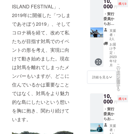
10,
残り3
（※2）
000
ISLAND FESTIVAL」、
円
・あな
・実行
ご漁師
2019年に開催した「つしま
委員か
直伝あ
であそぼう2019」、そして
らお礼
なごレ
メッ
シピ ※1
支援
コロナ禍を経て、改めて私
セージ
ユー
者：
・公式
ザー名
2人
たちが目指す対馬でのイベ
サイト
以外の
お届
にユー
掲載を
け予
ントの形を考え、実現に向
ザー名
ご希望
定：
を掲載
2023
の方
けて動き始めました。現在
年12
（※1）
は、備
こ
月
・共同
は対馬を離れてしまったメ
考欄に
の
リ
実行委
ご記入
タ
ー
ンバーもいますが、どこに
員長の
くださ
ン
詳細を見る
を
小宮大
い。 ※2
選
住んでいるかは重要なこと
択
輔を2時
原材料
す
る
間レン
及び添
ではなく、対馬をより魅力
10,
タルで
加物等
残り4
きる権
000
の食品
的な島にしたいという想い
円
利「小
表示
・実行
宮がみ
を胸に抱き、関わり続けて
は、お
委員か
なさん
届けす
らお礼
います。
のため
る商品
メッ
になる2
のラベ
支援
セージ
時間を
ルに表
者：
・公式
ご提供
記され
1人