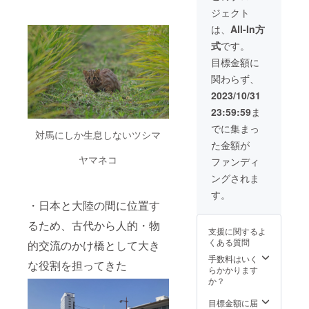
ライプ
掲載を
す。 -
ジェクト
フォ
ご希望
渡航費
ト」に
の方
用、滞
は、
All-In方
記念写
は、備
在費用
式
です。
真を撮
考欄に
などは
影して
ご記入
ご自身
目標金額に
もらう
くださ
でご負
関わらず、
権利 -
い。
担くだ
いつ、
さい。
2023/10/31
どこで
- 現地
23:59:59
ま
写真を
集合/現
撮りた
地解散
でに集まっ
対馬にしか生息しないツシマ
いか、
となる
た金額が
希望を
点、ご
備考欄
了承く
ヤマネコ
ファンディ
に必ず
ださ
ングされま
記入し
い。 ※1
てくだ
ユー
す。
さい。
ザー名
・日本と大陸の間に位置す
- 撮影
以外の
場所
るため、古代から人的・物
掲載を
支援に関するよ
は、対
ご希望
くある質問
的交流のかけ橋として大き
馬市内
の方
に限り
は、備
手数料はいく
な役割を担ってきた
ます。
考欄に
らかかります
- 所要
ご記入
か？
時間は
くださ
30分〜1
い。
目標金額に届