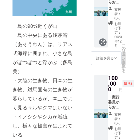
らお礼
団体名
考欄に
必要に
限：
メッ
をご記
ご記入
なる場
2024年
支援
セージ
入くだ
くださ
合は負
者：
12月末
・公式
さい。
い。 ※2
0人
担して
日 ※1
サイト
原材料
いただ
お届
ユー
・島の90%近くが山
にユー
及び添
け予
く場合
ザー名
ザー名
定：
加物等
があり
・島の中央にある浅茅湾
以外の
を掲載
2023
の食品
ます。
掲載を
年12
（※1）
表示
（あそうわん）は、リアス
- 公序
ご希望
こ
月
・共同
の
は、お
良俗に
の方
リ
実行委
式海岸に囲まれ、小さな島
タ
届けす
反する
は、備
ー
員長2人
ン
る商品
詳細を見る
など、
考欄に
を
がぽつぽつと浮かぶ（多島
がガイ
選
のラベ
内容に
ご記入
択
ドする
す
ルに表
よって
くださ
る
美）
対馬観
記され
はお断
い。
100
光案内
ます。
りする
・大陸の生き物、日本の生
- ご希
,00
開封前
場合が
残り3
望の時
0
に必ず
き物、対馬固有の生き物が
ありま
円
期や、
商品に
す。 -
期待す
・実行
暮らしているが、本土でよ
貼付さ
有効期
ること
委員か
れたラ
限：
く見るサルやクマはいない
などを
らお礼
ベルや
2024年
備考欄
メッ
注意書
12月末
支援
・イノシシやシカが増殖
にご記
セージ
きをご
日 ※1
者：
入くだ
・公式
確認く
0人
ユー
し、様々な被害が生まれて
さい。
サイト
ださ
ザー名
お届
- メー
にユー
い。
け予
以外の
いる
ルでや
ザー名
定：
掲載を