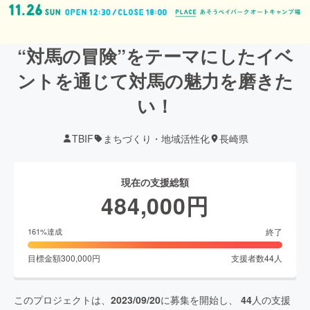
“対馬の冒険”をテーマにしたイベ
ントを通じて対馬の魅力を磨きた
い！
TBIF
まちづくり・地域活性化
長崎県
現在の支援総額
484,000
円
終了
161
%達成
目標金額
300,000
円
支援者数
44
人
このプロジェクトは、
2023/09/20
に募集を開始し、
44
人の支援