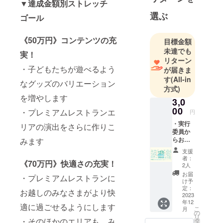
▼達成金額別ストレッチ
に共感し、
少しずつメ
選ぶ
ゴール
ンバーが集
まり、現在
《50万円》コンテンツの充
目標金額
では20名ほ
未達でも
実！
どの団体に
リターン
・子どもたちが遊べるよう
なりまし
が届きま
す
(All-in
た。メン
なグッズのバリエーション
方式)
バー全員が
を増やします
3,0
20〜40代の
00
・プレミアムレストランエ
若い団体で
円
す。
・実行
リアの演出をさらに作りこ
委員か
現在は対馬
らお礼
みます
を離れてし
メッ
支援
セージ
まったメン
者：
《70万円》快適さの充実！
・公式
2人
バーもいま
サイト
お届
・プレミアムレストランに
すが、住む
にユー
け予
ザー名
定：
場所によら
お越しのみなさまがより快
を掲載
2023
ず、対馬を
年12
（※1）
適に過ごせるようにします
こ
月
より魅力的
※1 ユー
の
リ
ザー名
・そのほかのエリアも、み
タ
な島にした