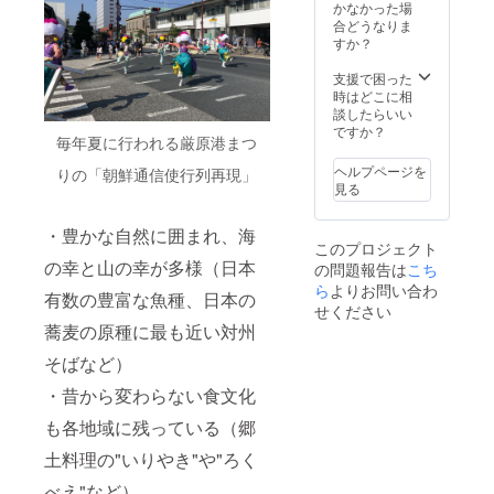
時間程
かなかった場
度を想
合どうなりま
定して
すか？
いま
す。 -
支援で困った
かかる
時はどこに相
交通費
談したらいい
をご負
ですか？
毎年夏に行われる厳原港まつ
担いた
だく場
ヘルプページを
りの「朝鮮通信使行列再現」
合があ
見る
ります
が、ご
・豊かな自然に囲まれ、海
了承く
このプロジェクト
ださ
の幸と山の幸が多様（日本
の問題報告は
こち
い。 -
Instagr
ら
よりお問い合わ
有数の豊富な魚種、日本の
amの
せください
メッ
蕎麦の原種に最も近い対州
セージ
にてや
そばなど）
りとり
・昔から変わらない食文化
をしな
がら、
も各地域に残っている（郷
詳細を
決めさ
土料理の"いりやき"や"ろく
せてい
ただき
べえ"など）