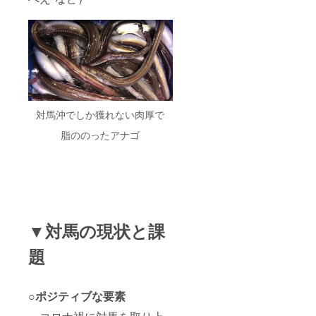
ます。
（※2）
※1 ユー
ザー名
以外の
掲載を
ご希望
の方
は、備
考欄に
対馬沖でしか獲れない肉厚で
ご記入
くださ
脂ののったアナゴ
い。 ※2
Instagr
amのア
カウン
ト名を
必ず備
考欄に
ご記入
▼対馬の現状と課
くださ
い。
題
○ポジティブな要素