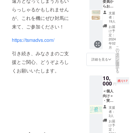
遠方となってしまう方もい
委員か
予定）
らお礼
※1 ユー
らっしゃるかもしれません
メッ
ザー名
支援
セージ
以外の
者：
が、これを機にぜひ対馬に
・公式
掲載を
19人
サイト
ご希望
来て、ご参加ください！
お届
にユー
の方
け予
ザー名
は、備
定：
を掲載
2024
https://tsmadvs.com/
考欄に
年02
（※1）
ご記入
こ
月
・TAと
くださ
の
リ
引き続き、みなさまのご支
「村松
い。
タ
ー
拓と伊
ン
詳細を見る
援とご関心、どうぞよろし
を
地知
選
択
潔」オ
す
くお願いいたします。
る
リジナ
10,
ルコラ
残り17
ボカト
000
円
ラリー
＜個人
セット
向け＞
（サイ
・実行
ン入
委員か
り）
支援
らお礼
（※2）
者：
メッ
・「村
3人
セージ
松拓と
お届
・公式
伊地知
け予
サイト
潔」に
定：