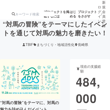
新
ロ
規
グ
会
プロジェクトを掲
はじ
プロジェクト
/
載するには
める
をさがす
イ
員
ン
登
“対馬の冒険”をテーマにしたイベン
録
トを通じて対馬の魅力を磨きたい！
人気のプロ
注目のリ
注目の新着プロ
募集終了が近いプ
もうすぐ公開
TBIF
まちづくり・地域活性化
長崎県
ジェクト
ターン
ジェクト
ロジェクト
されます
アート・写真
音楽
現在の支援総
額
484,
テクノロジー・ガジェット
ゲーム・サ
000
映像・映画
書籍・雑誌
“対馬の冒険”をテーマに、対馬の
ビジネス・起業
チャレンジ
魅力を詰め込んだイベント