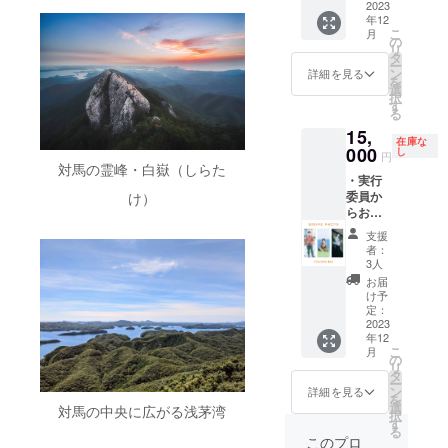
りとり
を掲載
2023
ご希望
年12
をしな
（※1）
の方
こ
月
がら、
・共同
の
は、備
リ
詳細を
実行委
タ
考欄に
ー
決めさ
員長2人
ン
詳細を見る
ご記入
を
せてい
がガイ
選
くださ
択
ただき
ドする
す
い。
る
ます。
対馬視
15,
- 渡航
察 -
在庫な
費用、
ご希望
000
し
円
滞在費
の時期
対馬の霊峰・白嶽（しらた
・実行
用など
や、期
委員か
け）
はご自
待する
らお礼
身でご
ことな
メッ
負担く
どを備
支援
セージ
ださ
考欄に
者：
・公式
い。 -
ご記入
3人
サイト
現地集
くださ
お届
にユー
合/現地
い。 -
け予
ザー名
解散と
メール
定：
を掲載
2023
なる
でやり
年12
（※1）
点、ご
とりを
こ
月
・対馬
了承く
しなが
の
リ
で活動
ださ
ら、詳
タ
ー
する写
い。 ※1
細を決
ン
詳細を見る
を
真ユ
ユー
めさせ
選
対馬の中央に広がる浅茅湾
択
ニット
ザー名
ていた
す
る
「スト
以外の
だきま
このプロ