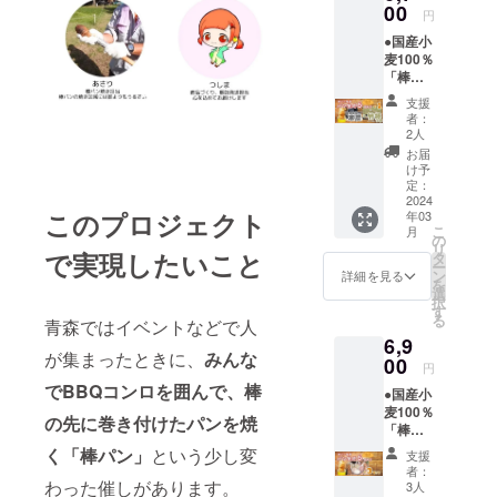
（内容
00
地とは
原材料
必ずお
円
の体
物はオ
別送）
及び添
届けの
験、
●国産小
プショ
『初め
加物等
リター
キャン
麦100％
ンから
ての人
の食品
ンに貼
プ場開
「棒パ
選択し
でも安
表示は
付され
設時期
ン」用
てくだ
心＜棒
お届け
たラベ
支援
にはア
パン生
さい）
パンの
商品の
者：
ルや注
ウトド
地（プ
●「白神
楽しみ
2人
ラベル
意書き
アサウ
レー
林檎木
方＞説
に表記
お届
をご確
ナ体験
ン）6個
炭」約
明書』
け予
されま
認くだ
なども
入り
4kg
定：
付き パ
す。 商
さい。
可能で
また
2024
×1箱を
ン生
品開封
※クール
す。 ア
このプロジェクト
年03
は ３
お届け
地：
前には
便での
クセス
こ
月
種詰合
しま
の
80g×6
必ずお
お届け
青森空
リ
せ（プ
で実現したいこと
す。
タ
個 国
届けの
になり
港から
ー
レー
『初め
ン
産小麦
詳細を見る
リター
ます。
車で1時
を
ン、コ
ての人
選
（おも
ンに貼
到着し
間30分
択
コア、
でも安
す
に岩
付され
ました
東北新
る
青森ではイベントなどで人
抹茶各
心＜棒
手、青
たラベ
ら、箱
幹線/新
6,9
２）
パンの
森産）
ルや注
からパ
青森駅
が集まったときに、
みんな
（内容
00
楽しみ
使用 冷
意書き
円
ン生地
から車
物はオ
方＞説
凍保
をご確
を出し
でBBQコンロを囲んで、棒
で1時間
●国産小
プショ
明書』
存 賞
認くだ
て冷凍
30分 JR
麦100％
ンから
付き パ
味期
さい。
の先に巻き付けたパンを焼
庫で保
奥羽本
「棒パ
選択し
ン生
限：約3
※クール
管くだ
線/弘前
ン」用
てくだ
地：
く
「棒パン」
という少し変
か月 ※
便での
支援
さい。
駅から
パン生
さい）
80g×6
原材料
者：
お届け
※沖縄地
車で30
地（プ
●「白神
わった催しがあります。
個 国
3人
及び添
になり
方およ
分 ※現