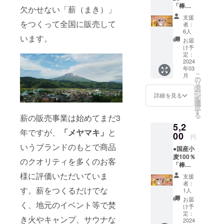
に表記
「棒パ
選択し
支援額
欠かせない「薪（まき）」
されま
ン」用
てくだ
のリ
す。 商
支援
パン生
さい）
をつくって全国に販売して
ターン
品開封
者：
地（プ
●竹棒３
品と同
6人
前には
います。
レー
本
じ「棒
必ずお
お届
ン）6個
（60cm
パン用
け予
届けの
入り×２
の長さ
定：
パン生
リター
セッ
2024
にカッ
地」を
ンに貼
年03
ト ま
ト済
お送り
付され
こ
月
たは
み） を
の
しま
たラベ
リ
３種詰
セット
タ
す。
ルや注
ー
合せ
でお届
ン
【青森
詳細を見る
意書き
を
（プ
けしま
選
県西目
をご確
択
レー
す。
す
屋村】
認くだ
る
薪の販売事業は始めてまだ3
ン、コ
（竹棒
青森県
さい。
5,2
コア、
はパン
南西部
※クール
年ですが、
「メヤマキ」
と
抹茶各
00
生地と
にあ
便での
円
２）×２
は別
り、豊
お届け
いうブランドのもとで商品
●国産小
セッ
送）
かな森
になり
麦100％
ト を
『初め
に囲ま
のクオリティを多くのお客
ます。
「棒パ
お届け
ての人
れ世界
到着し
ン」用
しま
でも安
様に評価いただいていま
自然遺
ました
支援
パン生
す。
心＜棒
産「白
者：
ら、箱
地（プ
す。薪をつくるだけでな
（内容
パンの
1人
神山
からパ
レー
物はオ
楽しみ
地」の
お届
ン生地
く、地元のイベント等で焚
ン）6個
プショ
方＞説
け予
入口の
を出し
入り
ンから
定：
明書』
ひとつ
て冷凍
き火やキャンプ、サウナな
また
2024
選択し
付き パ
でもあ