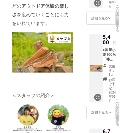
庫で保
年03
は ３
てくだ
ン生
りま
管くだ
どの
アウトドア体験の楽し
こ
月
種詰合
さい）
の
地：
す。 白
さい。
リ
せ（プ
『初め
タ
80g×6
さ
を広めていくことにも力
神山地
※沖縄地
ー
レー
ての人
ン
個 国
詳細を見る
のブナ
方およ
を
ン、コ
でも安
をいれています。
選
産小麦
林散策
び離島
択
コア、
心＜棒
す
（おも
や津軽
へはお
る
抹茶各
パンの
に岩
ダム見
届けで
5,4
２）
楽しみ
手、青
学、ダ
きませ
（内容
00
方＞説
森産）
ム湖の
円
ん。 ※
物はオ
明書』
使用 冷
水陸両
パン生
●国産小
プショ
付き パ
凍保
用バス
地製造
麦100％
ンから
ン生
存 賞
ツアー
のキャ
「棒パ
選択し
地：
味期
などが
パに限
ン」用
てくだ
80g×6
限：約3
人気で
支援
りがあ
パン生
さい）
個×２
か月 ※
者：
す。 当
るた
地（プ
●リンゴ
セッ
8人
原材料
社の事
め、リ
レー
の薪
ト 国
及び添
お届
業現場
ターン
ン）6個
「津軽
産小麦
け予
加物等
として
品のご
入り
の灯
定：
（おも
の食品
は薪製
希望が
また
2024
り」約
に岩
表示は
＜スタッフの紹介＞
造工
多かっ
年03
は ３
８kg
手、青
お届け
場、薪
た場合
こ
月
種詰合
×1箱 を
の
森産）
商品の
ボイ
には発
リ
せ（プ
セット
タ
使用 冷
ラベル
ラー施
送が遅
ー
レー
でお届
ン
凍保
詳細を見る
に表記
設の見
れる可
を
ン、コ
けしま
選
存 賞
されま
学およ
能性も
択
コア、
す。
す
味期
す。 商
び薪づ
ありま
る
抹茶各
（薪は
限：約3
品開封
くりや
す
6,7
２）
パン生
か月 ※
前には
焚き火