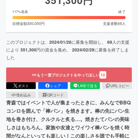
終了
117
%達成
目標金額
300,000
円
支援者数
69
人
このプロジェクトは、
2024/01/26
に募集を開始し、
69
人の支援
により
351,300
円の資金を集め、
2024/02/29
に募集を終了しま
した
もう一度プロジェクトをやってほしい
12
ポスト
シェア
LINEで送る
URLコピー
埋め込み
QRコード
青森ではイベントで人が集まったときに、みんなでBBQ
コンロを囲んで「棒パン」を焼きます。棒の先にパン生
地を巻き付け、クルクルと炙る…。焼きたてパンの美味
しさはもちろん、家族や友達とワイワイ棒パンを焼く時
間がなんといっても楽しい！この楽しさを誰でも手軽に