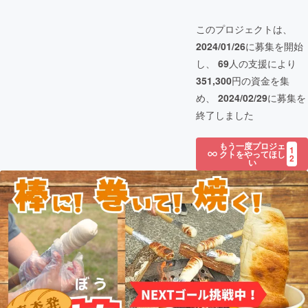
このプロジェクトは、
2024/01/26
に募集を開始
し、
69
人の支援により
351,300
円の資金を集
め、
2024/02/29
に募集を
終了しました
もう一度プロジェ
1
クトをやってほし
2
い