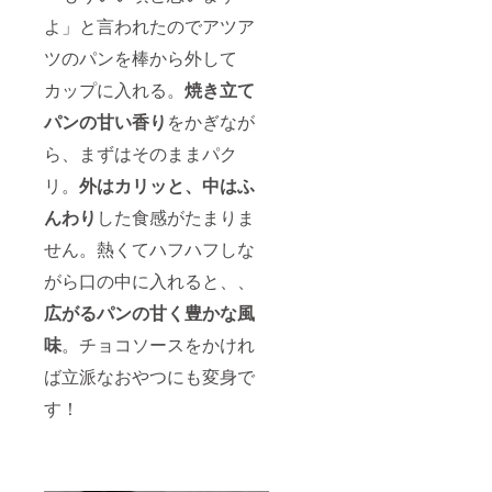
白神炭
よ」と言われたのでアツア
工房
炭蔵
ツのパンを棒から外して
カップに入れる。
焼き立て
パンの甘い香り
をかぎなが
ら、まずはそのままパク
リ。
外はカリッと、中はふ
んわり
した食感がたまりま
せん。熱くてハフハフしな
がら口の中に入れると、、
広がるパンの甘く豊かな風
味
。チョコソースをかけれ
ば立派なおやつにも変身で
す！