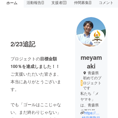
活動報告
支援者
仲間募集
コメント
ホーム
5
69
1
2/23追記
meyam
プロジェクトの
目標金額
aki
100％を達成しました！！
青森県
ご支援いただいた皆さま、
初めてのプ
本当にありがとうございま
ロジェクト
です
す。
私たち「メ
ヤマキ」
でも「ゴールはここじゃな
は、青森県
の西目屋村
い、まだ終わりじゃない」
https://meyamaki.com/
（にしめや
特定商取引