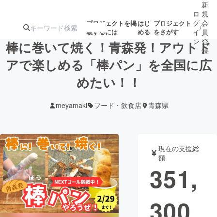
新
ロ
規
グ
会
プロジェクトを掲
はじ
プロジェクト
/
載するには
める
をさがす
イ
員
ン
登
棒に巻いて焼く！青森発！アウトド
録
アで楽しめる「棒パン」を全国に広
めたい！！
人気のプロ
注目のリ
注目の新着プロ
募集終了が近いプ
もうすぐ公開
ジェクト
ターン
ジェクト
ロジェクト
されます
meyamaki
フード・飲食店
青森県
アート・写真
音楽
現在の支援総
テクノロジー・ガジェット
ゲーム・サ
額
351,
映像・映画
書籍・雑誌
300
ビジネス・起業
チャレンジ