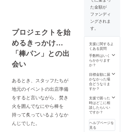
かな酸
お届け
品開封
ん。 ※
には発
え決定します。
味が特
商品の
前には
た金額が
パン生
送が遅
【青森県西目屋
徴。 紅
ラベル
必ずお
地製造
れる可
村】 青森県南西
ファンディ
茶など
に表記
届けの
のキャ
能性も
部にあり、豊か
の
されま
リター
ングされま
パに限
ありま
な森に囲まれ世
ティー
す。 商
ンに貼
りがあ
す 【リ
界自然遺産「白
す。
バッグ
品開封
プロジェクトを始
付され
るた
ンゴ薪
神山地」の入口
のよう
前には
たラベ
め、リ
「津軽
のひとつでもあ
に、
必ずお
ルや注
ターン
めるきっかけ…
の灯
ります。 白神山
カップ
届けの
支援に関するよ
意書き
品のご
り」】
地のブナ林散策
にお湯
リター
くある質問
をご確
希望が
青森な
「棒パン」との出
や津軽ダム見
を注ぐ
ンに貼
認くだ
多かっ
らで
手数料はいく
学、ダム湖の水
だけで
付され
さい。
た場合
は、リ
らかかります
陸両用バスツ
会い
本格
たラベ
※クール
には発
ンゴの
か？
アーなどが人気
コー
ルや注
便での
送が遅
木から
です。 当社の事
ヒーを
意書き
お届け
れる可
つくっ
目標金額に届
業現場としては
味わう
をご確
になり
能性も
た薪で
かなかった場
薪製造工場、薪
あるとき、スタッフたちが
ことが
認くだ
ます。
ありま
す。 リ
合どうなりま
ボイラー施設の
できる
さい。
到着し
す 【白
ンゴの
地元のイベントの出店準備
すか？
見学および薪づ
「ダン
※クール
ました
神林檎
木は硬
くりや焚き火の
ク式
便での
ら、箱
木炭】
をすると言いながら、焚き
いので
支援で困った
体験、キャンプ
コー
お届け
からパ
青森な
着火は
時はどこに相
場開設時期キャ
ヒー」
になり
火を囲んでなにやら棒を
ン生地
らでは
しにく
談したらいい
ンプ・アウトド
豆の産
ます。
を出し
のリン
いです
ですか？
ア体験なども可
地：コ
持って炙っているようなか
到着し
て冷凍
ゴの木
が火が
能です。 アクセ
ロンビ
ました
庫で保
から
長持ち
ス 青森空港から
んじでした。
ヘルプページを
ア コー
ら、箱
管くだ
作った
しま
車で1時間30分
見る
ヒー
からパ
さい。
高級木
す。 焚
東北新幹線/新青