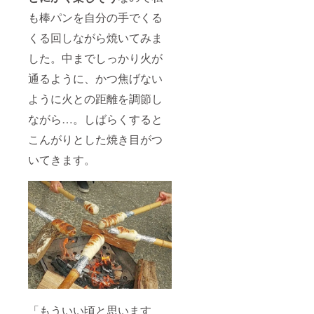
能性も
らでは
ありま
のリン
も棒パンを自分の手でくる
す
ゴの木
くる回しながら焼いてみま
から
作った
した。中までしっかり火が
高級木
炭（黒
通るように、かつ焦げない
炭）で
す。 リ
ように火との距離を調節し
ンゴの
木は硬
ながら…。しばらくすると
いた
こんがりとした焼き目がつ
め、炭
も火持
いてきます。
ちが良
く爆ぜ
にくい
のが特
徴で
す。 棒
パンを
焼く際
の炭火
として
お使い
くださ
い！ 製
造元：
「もういい頃と思います