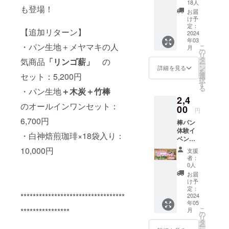
生地
軽白神
およそ
18人
も登場！
（プ
の中に
５cm×
お届
レー
ある焙
５
け予
ン）6個
煎施設
定：
cm（チ
【追加リターン】
入り
2024
で炭火
ェーン
年03
また
焙煎さ
部分除
・パン生地＋メヤマキの人
こ
月
は ３
れた珈
の
く）
リ
種詰合
琲。 遠
タ
気商品
「リンゴ薪」
の
ー
せ（プ
赤外線
ン
詳細を見る
を
レー
効果で
セット：5,200円
選
択
ン、コ
ふっく
す
る
・パン生地
＋木炭＋竹棒
コア、
ら仕上
2,4
抹茶各
がった
のオールインワンセット：
２）
00
豆は香
円
をお届
りがと
6,700円
棒パン
けしま
ても豊
体験イ
す。
かで、
・白神焙煎珈琲×18袋入り：
ベント
（内容
まろや
「にし
物はオ
かな酸
10,000円
支援
めや・
プショ
味が特
者：
春の棒
ンから
徴。 紅
0人
パンま
選択し
茶など
お届
つり」
てくだ
の
け予
にご招
さい）
定：
ティー
**********************************
待（大
2024
『初め
バッグ
年05
人１名
ての人
のよう
こ
月
****************
分、お
でも安
の
に、
リ
子様同
心＜棒
タ
カップ
ー
伴可）