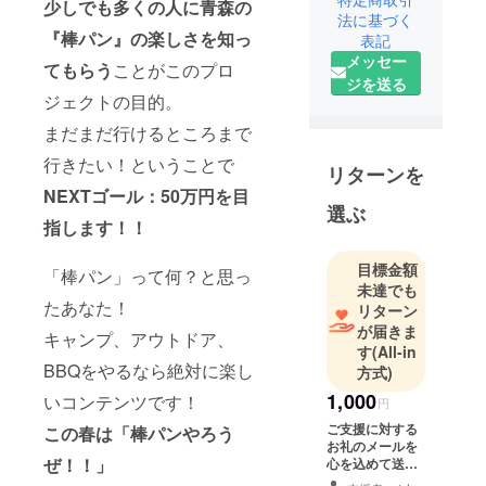
少しでも多くの人に青森の
むら）とい
法に基づく
『棒パン』の楽しさを知っ
表記
う人口1200
メッセー
人あまりの
てもらう
ことがこのプロ
ジを送る
小さな村
ジェクトの目的。
で、キャン
まだまだ行けるところまで
プやアウト
ドアで焚き
行きたい！ということで
リターンを
火をするの
NEXTゴール：50万円を目
に欠かせな
選ぶ
指します！！
い「薪（ま
き）」をつ
目標金額
「棒パン」って何？と思っ
くって全国
未達でも
に販売して
たあなた！
リターン
います。
が届きま
キャンプ、アウトドア、
す
(All-in
「メヤマ
BBQをやるなら絶対に楽し
方式)
キ」という
1,000
ブランドの
いコンテンツです！
円
もとで薪の
ご支援に対する
この春は「棒パンやろう
お礼のメールを
販売を行う
ぜ！！」
心を込めて送ら
事業は始め
せていただきま