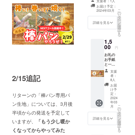
支援者：1人
てまだ3年で
す。
お届け予定：
すが、商品
こ
2024年03月
の
リ
のクオリ
タ
ー
ティをキャ
ン
詳細を見る
を
選
ンパーのお
択
す
る
客様に高く
1,5
評価いただ
00
円
き、徐々に
お礼の
ファンが増
お手紙
えていま
と一緒
す。薪をつ
にメヤ
支援
マキの
くるだけで
者：
2/15追記
オリジ
8人
なく、地元
ナルス
お届
テッ
のイベント
け予
カー
定：
リターンの「棒パン専用パ
等への出店
と、公
2024
や自らも企
年03
式キャ
ン生地」については、3月後
こ
月
ラク
画をしなが
の
リ
半頃からの発送を予定して
ター
タ
ら、焚き火
ー
「まき
ン
詳細を見る
を
いますが、
「もう少し暖か
などのアウ
リン」
選
択
の可愛
す
トドア体験
くなってからやってみた
る
いキー