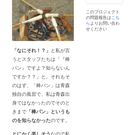
バッグ
ン生地
※沖縄地
炭（黒
いたと
森駅から車で1時
１袋
を出し
方およ
炭）で
きにリ
間30分 JR奥羽
（一杯
て冷凍
このプロジェクト
び離島
す。 リ
ンゴ特
本線/弘前駅から
分）８
庫で保
へはお
ンゴの
の問題報告は
こち
有のほ
車で30分 ※現地
ｇ×18袋
管くだ
届けで
木は硬
のかな
ら
よりお問い合わ
（青森県西目屋
製造
さい。
きませ
いた
甘い香
村）までの移動
せください
元：株
※沖縄地
ん。 ※
め、炭
りがす
および村内の移
式会社
方およ
パン生
も火持
るのが
動にかかる移動
白神焙
び離島
地製造
ちが良
特徴。
手段（レンタ
煎舎
へはお
のキャ
く爆ぜ
メヤマ
カー等）の確
届けで
「なにそれ！？」
と私が言
パに限
にくい
キの薪
保、交通費およ
きませ
りがあ
のが特
販売
び宿泊費は支援
うとスタッフたちは「『棒
ん。 ※
るた
徴で
ショッ
者の方のご負担
パン生
め、リ
す。 棒
プでも
となります。 ※
パン』ですよ？知らないん
地製造
ターン
パンを
指折り
支援者の方のご
のキャ
品のご
焼く際
の人気
ですか？？」と。それもそ
家族は同伴可能
パに限
希望が
の炭火
商品で
です。それ以外
りがあ
多かっ
として
のはず、「棒パン」は青森
す。
の方は個別に支
るた
た場合
お使い
援のお申し込み
め、リ
には発
独自の風習で、私は青森出
くださ
をお願いしま
ターン
送が遅
い！ 製
す。
身ではなかったのでそのと
品のご
れる可
造元：
希望が
能性も
白神炭
きまで
「棒パン」というも
多かっ
ありま
工房
た場合
す 【白
炭蔵
のを知らなかった
のです。
には発
神林檎
送が遅
木炭】
れる可
青森な
とにかく楽しそう
なので私