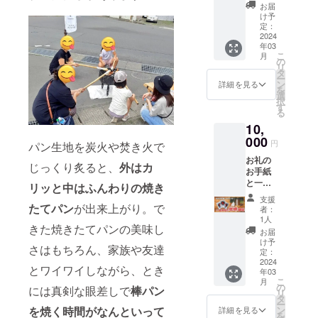
レー
林檎木
産小麦
加物等
お届
ます。
び離島
地（青
ン）6個
炭」約
（おも
け予
の食品
到着し
へはお
森県西
入り×３
4kg
定：
に岩
表示は
ました
届けで
目屋
セッ
2024
×1箱 ●
手、青
お届け
ら、箱
きませ
村）ま
年03
ト ま
竹棒３
森産）
商品の
からパ
ん。 ※
こ
での移
月
たは
本
の
使用 冷
ラベル
ン生地
パン生
リ
動にか
３種詰
（60cm
タ
凍保
に表記
を出し
地製造
ー
かる交
合せ
の長さ
ン
存 賞
詳細を見る
されま
て冷凍
のキャ
を
通費等
（プ
にカッ
選
味期
す。 商
庫で保
パに限
択
は支援
レー
ト済
す
限：約3
品開封
管くだ
りがあ
る
者の方
ン、コ
み） を
か月 ※
前には
さい。
るた
のご負
10,
コア、
セット
原材料
必ずお
※沖縄地
め、リ
担とな
抹茶各
000
でお届
及び添
届けの
円
方およ
パン生地を炭火や焚き火で
ターン
りま
２）×３
けしま
加物等
リター
び離島
品のご
す。 ※
お礼の
セッ
す。
の食品
じっくり炙ると、
外はカ
ンに貼
へはお
希望が
グルー
お手紙
ト を
（木炭
表示は
付され
届けで
多かっ
プで大
と一緒
お届け
と竹棒
リッと中はふんわりの焼き
お届け
たラベ
きませ
た場合
人２名
にメヤ
しま
はパン
商品の
ルや注
支援
ん。 ※
には発
以上の
マキの
たてパン
が出来上がり。で
す。
生地と
ラベル
者：
意書き
パン生
送が遅
場合
オリジ
（内容
は別
1人
に表記
をご確
地製造
れる可
は、大
きた焼きたてパンの美味し
ナルス
物はオ
送）
されま
お届
認くだ
のキャ
能性も
人の方
テッ
プショ
『初め
け予
す。 商
さい。
パに限
さはもちろん、家族や友達
ありま
それぞ
カー
ンから
定：
ての人
品開封
※クール
りがあ
す
れ個別
と、
2024
選択し
でも安
前には
便での
とワイワイしながら、とき
るた
に支援
年03
「白神
てくだ
心＜棒
必ずお
お届け
め、リ
こ
月
のお申
焙煎珈
さい）
の
パンの
には真剣な眼差しで
棒パン
届けの
になり
ターン
リ
し込み
琲」炭
『初め
タ
楽しみ
リター
ます。
品のご
ー
をお願
焼コー
ての人
を焼く時間がなんといって
ン
方＞説
詳細を見る
ンに貼
到着し
希望が
を
いしま