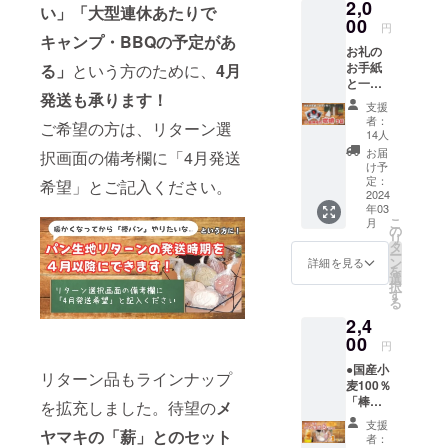
の楽しさを
2,0
ホル
い」「大型連休あたりで
ダーを
広めていき
00
円
お送り
キャンプ・BBQの予定があ
たいと考え
お礼の
しま
ています。
お手紙
る」
という方のために、
4月
す。 ・
と一緒
オリジ
発送も承ります！
にメヤ
ナルス
支援
マキの
テッ
者：
ご希望の方は、リターン選
オリジ
カー 1
14人
ナルス
枚 メヤ
お届
択画面の備考欄に「4月発送
テッ
マキロ
け予
カー
ゴマー
定：
希望」とご記入ください。
と、
2024
ク入
年03
「白神
り、サ
こ
月
焙煎珈
イズ：
の
リ
琲」炭
75mm
タ
ー
焼コー
×
ン
詳細を見る
を
ヒー
75mm
選
択
バッ
丸形
す
る
グ ３
・「ま
2,4
袋入り
きリ
をお届
00
ン」
円
けしま
キーホ
●国産小
す。
ル
リターン品もラインナップ
麦100％
【白神
ダー
「棒パ
焙煎珈
１個 木
を拡充しました。待望の
メ
ン」専
琲】 道
製、サ
支援
用パン
ヤマキの「薪」とのセット
の駅津
イズ：
者：