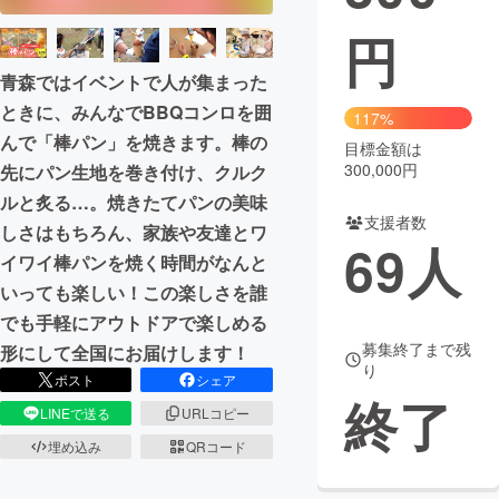
円
まちづくり・地域活性化
青森ではイベントで人が集まった
ときに、みんなでBBQコンロを囲
CAMPFIRE for Social Good
CAMPFIRE Creation
117%
んで「棒パン」を焼きます。棒の
CAMPFIREふるさと納税
machi-ya
コミュニティ
目標金額は
300,000円
先にパン生地を巻き付け、クルク
ルと炙る…。焼きたてパンの美味
支援者数
しさはもちろん、家族や友達とワ
69
人
イワイ棒パンを焼く時間がなんと
いっても楽しい！この楽しさを誰
でも手軽にアウトドアで楽しめる
募集終了まで残
形にして全国にお届けします！
り
ポスト
シェア
終了
LINEで送る
URLコピー
埋め込み
QRコード