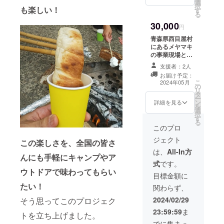
ヒー
でも安
選
明書』
付され
ました
多かっ
択
す。お
も楽しい！
バッグ
心＜棒
す
付き パ
たラベ
ら、箱
た場合
る
子様は
×18袋
パンの
ン生
ルや注
からパ
には発
申込み
30,000
をお届
楽しみ
地：
円
意書き
ン生地
送が遅
不要で
けしま
方＞説
80g×6
をご確
を出し
れる可
青森県西目屋村
す。
す。
明書』
個 国
認くだ
て冷凍
能性も
にあるメヤマキ
【白神
付き パ
産小麦
さい。
庫で保
ありま
の事業現場と村
焙煎珈
ン生
（おも
※クール
管くだ
す
内主要スポット
琲】 道
地：
支援者：2人
に岩
便での
さい。
を社長自らご案
の駅津
80g×6
手、青
お届け予定：
お届け
※沖縄地
内いたします。
軽白神
個×３
こ
2024年05月
森産）
になり
方およ
の
また実際に焚き
の中に
セット
リ
使用 冷
ます。
び離島
タ
火をしながら
ある焙
国産小
ー
凍保
到着し
へはお
ン
「棒パン」づく
詳細を見る
煎施設
麦（お
を
存 賞
ました
届けで
選
りを体験してい
で炭火
もに岩
択
味期
ら、箱
きませ
す
ただきます。ご
焙煎さ
手、青
る
限：約3
からパ
ん。 ※
要望に応じて薪
このプロ
れた珈
森産）
か月 ※
ン生地
パン生
割り、木工、ア
琲。 遠
使用 冷
原材料
ジェクト
を出し
地製造
この楽しさを、全国の皆さ
ウトドア体験な
赤外線
凍保
及び添
て冷凍
のキャ
どもご準備いた
は、
All-In方
効果で
存 賞
加物等
庫で保
んにも手軽にキャンプやア
パに限
します。 実施時
ふっく
味期
の食品
式
です。
管くだ
りがあ
期：2024年5月
ら仕上
限：約3
ウトドアで味わってもらい
表示は
さい。
るた
以降 具体的な実
目標金額に
がった
か月 ※
お届け
※沖縄地
め、リ
施日程について
豆は香
たい！
原材料
商品の
関わらず、
方およ
ターン
は、プロジェク
りがと
及び添
ラベル
び離島
品のご
ト終了後に支援
2024/02/29
そう思ってこのプロジェク
ても豊
加物等
に表記
へはお
希望が
者の方と直接連
かで、
の食品
されま
23:59:59
ま
届けで
多かっ
トを立ち上げました。
絡を取らせてい
まろや
表示は
す。 商
きませ
た場合
ただき相談のう
でに集まっ