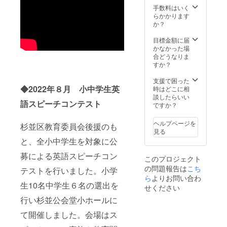
探究学
https://
gram）
スピー
手数料はいく
習、そ
maps.a
https://
チを頑
らかかります
してイ
pp.goo.
www.in
張る子
か？
ンター
gl/QiMN
stagra
供たち
ナショ
xKdSxf
m.com/
をぜひ
目標金額に届
ナルバ
y9NeuE
speaku
応援し
かなかった場
カロレ
9
pforkid
てくだ
合どうなりま
アを推
s/
さい！
すか？
進する
（Face
●当日会
革新的
book）
場ブー
支援で困った
な一条
https://
ス：小
◆2022年８月 小中学生英
時はどこに相
校であ
www.fa
ホール
談したらいい
る。人
語スピーチコンテスト
cebook.
扉前ホ
ですか？
は幸せ
com/sp
ワイエ/
になる
eakupf
サイズ
ために
ヘルプページを
杉並区教育委員会後援のも
orkids/
幅
生きて
見る
（Youtu
90cm×
いると
と、全小中学生を対象に公
be）
奥行
信じ、
https://
50cm/
常にワ
募による英語スピーチコン
このプロジェクト
www.yo
机椅子
クワク
の問題報告は
こち
utube.c
あ
テストを行いました。小学
するこ
om/@S
り/10:0
ら
よりお問い合わ
とに対
生10名中学生６名の選出を
peakUp
0-17:00
して心
せください
ForGlob
を予定
を開き
行い杉並公会堂小ホールに
alKids
●当日に
行動す
●お礼の
会場に
ること
て開催しました。会場はス
ご報告
て動画
を人生
をメー
配信い