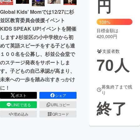
円
Global Kids' Momでは12/27に杉
まちづくり・地域活性化
並区教育委員会後援イベント
108%
KIDS SPEAK UP!イベントを開催
目標金額は
CAMPFIRE for Social Good
CAMPFIRE Creation
420,000円
します♪杉並区の小中学校から初
CAMPFIREふるさと納税
machi-ya
コミュニティ
めて英語スピーチをする子ども達
支援者数
１００名を公募し、杉並公会堂で
70
人
のステージ発表をサポートしま
す。子どもの自己承認が高まり、
未来への一歩を踏み出すきっかけ
募集終了まで残
に！
り
ポスト
シェア
終了
LINEで送る
URLコピー
埋め込み
QRコード