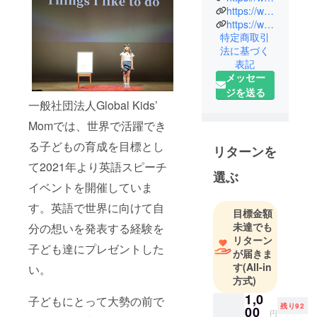
一般社団法
https://www.facebook.com/speakupforkids/
https://www.youtube.com/@SpeakUpForGlobalKids
人Global
特定商取引
Kids’ Momと
法に基づく
申します。
表記
Global Kids’
メッセー
Momでは、
ジを送る
世界で活躍
一般社団法人Global Kids’
できる子ど
Momでは、世界で活躍でき
もの育成を
る子どもの育成を目標とし
目標として
リターンを
2021より
て2021年より英語スピーチ
選ぶ
TEDxOgikub
イベントを開催していま
oスピーチイ
す。英語で世界に向けて自
ベント、
目標金額
未達でも
分の想いを発表する経験を
2022年には
リターン
杉並グロー
子ども達にプレゼントした
が届きま
バルキッズ
す
(All-in
い。
スピーチコ
方式)
ンテストを
1,0
子どもにとって大勢の前で
開催しまし
残り92
00
円