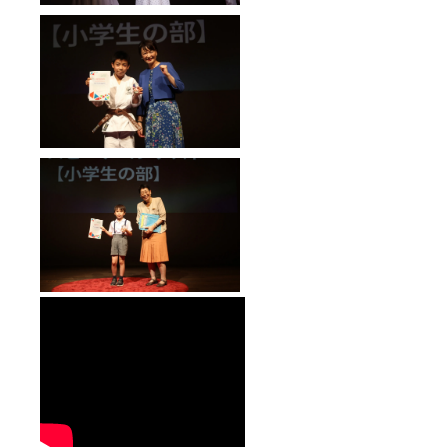
４月か
https://
ら芸能
www.in
の道も
stagra
進むた
m.com/
めに
speaku
Orions
pforkid
Global
s/
Belt所
（Face
属。
book）
https://
www.fa
cebook.
com/sp
eakupf
orkids/
（Youtu
be）
https://
www.yo
utube.c
om/@S
peakUp
ForGlob
alKids
●お礼の
ご報告
をメー
ルにて