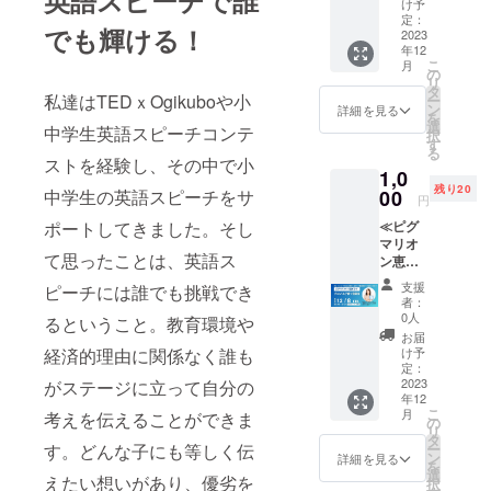
俳優＆
本間正
け予
現役中
会で自分に
人先生
定：
でも輝ける！
高一貫
2023
（京都
何ができる
年12
校英語
芸術大
こ
月
か考え、実
科教諭
学客員
の
リ
でもあ
教授）
タ
行する子が
私達はTEDｘOgikuboや小
ー
る西山
が、お
ン
詳細を見る
増えること
を
哲郎先
子様だ
選
中学生英語スピーチコンテ
択
を期待しま
生が、
けでは
す
る
世界で
ない親
ストを経験し、その中で小
す。
1,0
活躍で
ももっ
残り20
きる道
中学生の英語スピーチをサ
00
と英語
円
を開く
VUCAと呼ば
が好き
ポートしてきました。そし
≪ピグ
英語の
にな
れる時代、
マリオ
学習法
る、英
て思ったことは、英語ス
COVID-19の
ン恵美
につい
語の知
子のグ
て、実
識やの
影響もあり
支援
ピーチには誰でも挑戦でき
ローバ
際の現
家族で
者：
オンライン
ル子育
在の公
できる
0人
るということ。教育環境や
て座談
化が加速
教育の
英語
お届
会≫ グ
現状を
経済的理由に関係なく誰も
ゲーム
け予
し、SNSや
ローバ
踏まえ
定：
などを
動画サイト
ル教育
2023
がステージに立って自分の
て親向
親向け
年12
コンサ
けの講
等で誰でも
の講座
こ
月
考えを伝えることができま
ルタン
座とし
の
として
発信できる
リ
トでで
て開
タ
開催。
す。どんな子にも等しく伝
ー
時代になり
あり、
催。
ン
【開催
詳細を見る
を
本イベ
【開催
選
日】
ました。自
えたい想いがあり、優劣を
択
ント