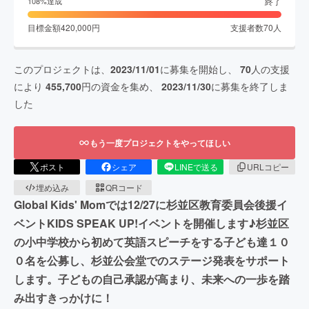
終了
108
%達成
目標金額
420,000
円
支援者数
70
人
このプロジェクトは、
2023/11/01
に募集を開始し、
70
人の支援
により
455,700
円の資金を集め、
2023/11/30
に募集を終了しま
した
もう一度プロジェクトをやってほしい
ポスト
シェア
LINEで送る
URLコピー
埋め込み
QRコード
Global Kids' Momでは12/27に杉並区教育委員会後援イ
ベントKIDS SPEAK UP!イベントを開催します♪杉並区
の小中学校から初めて英語スピーチをする子ども達１０
０名を公募し、杉並公会堂でのステージ発表をサポート
します。子どもの自己承認が高まり、未来への一歩を踏
み出すきっかけに！