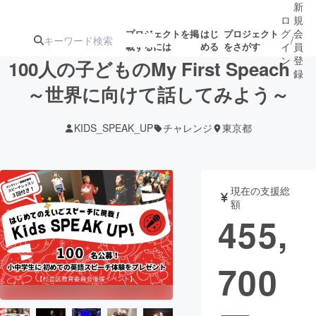
新
ロ
規
グ
会
プロジェクトを掲
はじ
プロジェクト
/
載するには
める
をさがす
イ
員
ン
登
100人の子どものMy First Speach
録
～世界に向けて話してみよう～
人気のプロ
注目のリ
注目の新着プロ
募集終了が近いプ
もうすぐ公開
KIDS_SPEAK_UP
チャレンジ
東京都
ジェクト
ターン
ジェクト
ロジェクト
されます
アート・写真
音楽
現在の支援総
額
455,
テクノロジー・ガジェット
ゲーム・サ
700
映像・映画
書籍・雑誌
ビジネス・起業
チャレンジ