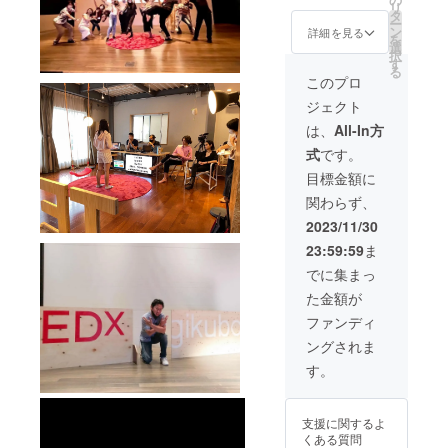
成を土
講習を
リ
oukaido
配信い
供・体
す
タ
台と
受講で
ー
u.com/
たしま
験等
ン
し、英
詳細を見る
きま
を
（Googl
す ●
可）。
選
語
す。 ●
択
e
ウェブ
当日ス
す
「を」
当日受
る
Map）
サイ
テージ
学ぶの
このプロ
付にて
https://
ト・Ｓ
にて10
ではな
メール
maps.a
ジェクト
ＮＳに
分間英
く、英
にてお
pp.goo.
掲載い
語パ
語
は、
All-In方
送りす
gl/QiMN
たしま
フォー
「で」
る承認
xKdSxf
式
です。
す 掲載
マンス
学ぶこ
証をご
y9NeuE
期間
ができ
とに
目標金額に
提示く
9
2023年
ます！
よって
ださ
関わらず、
12月1
ウェブ
語学力
い。 ●
日〜
サイト
のみな
2023/11/30
会場
2024年
にロ
らず思
（杉並
23:59:59
ま
11月30
ゴ・お
考力を
公会
日まで
名前掲
高める
でに集まっ
堂 公
（ウェ
載に加
英語教
式サイ
た金額が
ブサイ
え、30
育を推
ト）
ト）
秒の動
進して
ファンディ
https://
https://
画メッ
いる。
www.su
ングされま
speech.
セージ
さらに
ginamik
globalki
を掲載
現任校
す。
oukaido
dsmom
させて
の開智
u.com/
.com/ks
頂きま
日本橋
（Googl
u_sugin
す。は
は哲学
e
支援に関するよ
ami
じめて
対話、
Map）
くある質問
（Insta
の英語