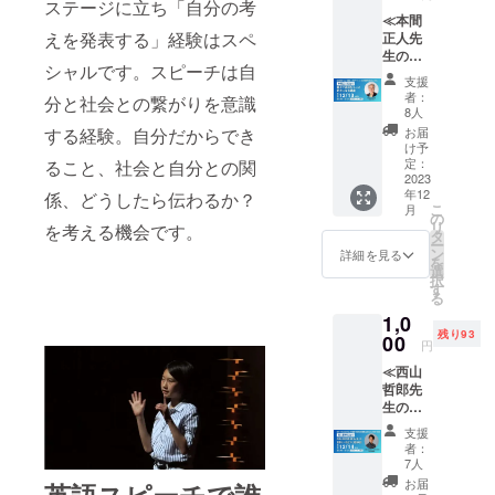
ステージに立ち「自分の考
た。英語四
≪本間
技能のうち
えを発表する」経験はスペ
正人先
「話すこ
生の親
シャルです。スピーチは自
子で英
と」につい
支援
語を
者：
分と社会との繋がりを意識
て、「自分
もっと
8人
の意見を世
好きに
する経験。自分だからでき
お届
なる講
け予
界に向かっ
座≫ 日
定：
ること、社会と自分との関
て英語で発
本にお
2023
年12
係、どうしたら伝わるか？
ける
表する」こ
こ
月
コーチ
の
とができる
リ
を考える機会です。
ングの
タ
ー
子どもは少
第一人
ン
詳細を見る
を
者であ
選
ないと感じ
択
り、
す
ました。小
る
NHK教
1,0
中学生に英
育テレ
残り93
ビ「英
00
語でスピー
円
語ビジ
チする機会
≪西山
ネス
哲郎先
ワール
や経験を増
生の世
ド」な
やすこと
界に一
どの講
支援
で、主体的
歩近づ
師を務
者：
く英語
めてこ
7人
に物事に臨
の話≫
られた
お届
英語スピーチで誰
んだり、社