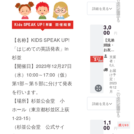
交流推
ブ・
リ
着１０
分のス
タ
校生活
メール
く個性や才
進担
ラーニ
ー
０名
ピーチ
ン
や発達
詳細を見る
にてお
当 昭
ングを
を
能を伸ばし
（区外
ができ
選
につい
送りし
和女子
25年以
択
在住者
ます。
す
て、これか
ても相
ます。
大附属
上実践
る
はお問
●ご本人
談でき
※当日参
小学校
らの時代に
し、
3,0
い合わ
のス
ます。
加でき
国際
「研修
一人一人が
せくだ
00
ピーチ
【開催
ない方
円
コース
講師
さい→
（第１
日時】
輝ける社会
でも録
開設室
塾」
【名称】KIDS SPEAK UP!
【兄弟
kidsspe
部～第
12/1～
画をご
長
「調和
を実現する
姉妹・
akupsu
５部を
12/20（
覧いた
「はじめての英語発表」in
キャピ
塾」を
お友達
ginami
こと。それ
予定し
45分）
だけま
タル東
主宰。
同士で
@gmail
ていま
【開催
杉並
す。
支援
がGlobal
京イン
誰もが
参加し
.com）
す）の
方法】
者：
（録画
ターナ
最新学
Kids’ Momの
ません
●2023
【開催日】2023年12月27日
お時間
0人
zoomオ
配信
ショナ
習歴を
か？】
年12月
帯の
理念です。
ンライ
お届
2023年
ルス
更新し
スピー
（水）10:00～17:00（仮）
27日
み、ご
け予
ン ※日
12月末
クール
続ける
カーの
(水)杉並
定：
本人+保
程につ
まで）
国際教
「学習
第1部～第５部に分けて発表
募集：
2023
子どもだけ
公会堂
護者1名
いては
【ピグ
育プロ
する地
年12
東京都
「はじ
の観覧
申込頂
なく親も大
マリオ
デュー
を行います。
こ
球社会
月
杉並区
めての
の
席をご
いた方
ン恵美
サー
リ
（Learn
人も、自分
内在住
英語発
タ
用意し
から別
【場所】杉並公会堂 小
子プロ
クリム
ー
ing
小中学
表」２
ン
の個性や才
ていま
詳細を見る
途
フィー
ゾング
を
Planet
生 先
名分の
選
す。参
ホール（東京都杉並区上荻
フォー
ル】
能を活かし
ローバ
択
2050）
着１０
スピー
す
加者で
ムにて
IQ200グ
ルアカ
る
のビ
て自分らし
０名
1-23-15）
チ参加
はない2
個別受
ローバ
デミー
ジョ
1,1
（区外
権利。
歳以上
く生きてい
付しま
ル教育
ディレ
ン」を
残り93
（杉並公会堂 公式サイ
在住者
00
１名ず
のお子
す。
円
コンサ
ク
く社会を目
創るこ
はお問
つ30秒
様は別
※相談は
ルタン