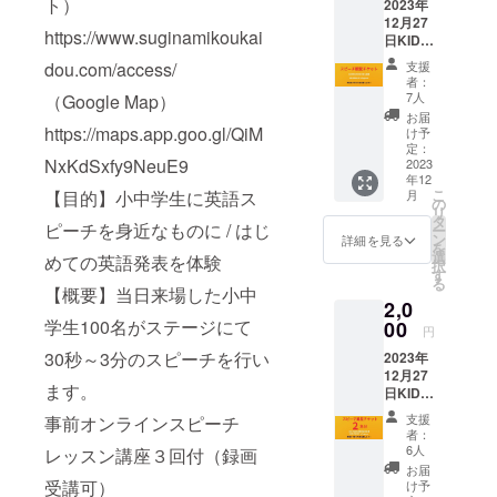
ター
ト）
とをラ
2023年
い合わ
指していま
から3分
途観覧
ZOOM
ト 一般
東大寺
イフ
12月27
せくだ
のス
チケッ
を予定
す。
社団法
https://www.suginamikoukai
学園中
ワーク
日KIDS
さい→
ピーチ
トをご
してお
人
高英語
として
SPEAK
kidsspe
ができ
購入く
dou.com/access/
りま
支援
Global
教員、
いる。
UP！
akupsu
ます。
ださ
者：
す。
Kids'
香里ヌ
現在、
EAK
ginami
●２名続
7人
（Google Map）
い。 ●
URLを
Mom代
ヴェー
京都芸
UP！
@gmail
けてス
計3回の
お届
メール
表理事
ル学院
術大学
「はじ
https://maps.app.goo.gl/QiM
.com）
ピーチ
け予
オンラ
にてお
オギク
小学校
客員教
めての
●2023
定：
を行い
インス
送りし
ボカ
学校長
授、
NxKdSxfy9NeuE9
英語発
2023
年12月
ます。
ピーチ
ます。
フェ
を経て
NPO学
年12
表」観
27日
●２名本
グルー
【ピグ
English
こ
【目的】小中学生に英語ス
現職。
月
習学協
覧席 ●
(水)杉並
の
人のス
プ講習
マリオ
School
リ
テンプ
会代表
当日受
公会堂
タ
ピーチ
付き。
ン恵美
ピーチを身近なものに / はじ
校長
ー
ル大学
理事、
付にて
「はじ
ン
（第１
詳細を見る
１回目
子プロ
TEDx
を
大学院
一般社
お名前
めての
選
部～第
めての英語発表を体験
12月2日
フィー
オーガ
択
SLA（
団法人
をご提
英語発
す
５部を
(土)
ル】
ナイ
る
第２言
クロス
示くだ
表」３
【概要】当日来場した小中
予定し
17:00-
IQ200グ
ザー ３
語学）
オー
2,0
さい。
名分の
ていま
18:00予
ローバ
児の母
課程修
バー
学生100名がステージにて
●このチ
00
スピー
す）の
定 ２回
円
ル教育
8歳まで
了 草
キャリ
ケット
チ参加
お時間
目 12月
コンサ
に正し
の根英
30秒～3分のスピーチを行い
ア代表
2023年
をお持
権利。
帯の
9日(土)
ルタン
い脳の
語勉強
理事、
12月27
ちの方
１名ず
み、１
17:00-
ト 一般
ます。
回路を
会暁の
コーチ
日KIDS
は第1部
つ30秒
家庭か
18:00予
社団法
育て、
会共同
ングや
SPEAK
～第5部
から3分
らス
定 ３回
支援
事前オンラインスピーチ
人
世界で
代表
ほめ言
UP！
までご
のス
ピー
者：
目 12月
Global
も一流
オック
葉、英
EAK
観覧い
ピーチ
6人
レッスン講座３回付（録画
カー２
16日
Kids'
の活躍
ス
語学習
UP！
ただけ
ができ
名+保護
お届
(土)
Mom代
ができ
フォー
法、な
「はじ
ます。
受講可）
ます。
け予
者2名の
17:00-
表理事
る子ど