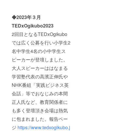
お送り
します
●備考欄
◆2023年３月
に掲載
名を記
TEDxOgikubo2023
載くだ
さい。
2回目となるTEDxOgikubo
当日の
ブース
では広く公募を行い小学生2
出店・
名中学生4名の小中学生ス
パ
フォー
ピーカーが登壇しました。
マン
ス・ロ
大人スピーカーははなまる
ゴデー
タ等に
学習塾代表の高濱正伸氏や
ついて
はメー
NHK番組「実践ビジネス英
ルにて
やり取
会話」等でおなじみの本間
りしま
正人氏など、教育関係者に
す ●会
場 （杉
も多く登壇頂き会場は熱気
並公会
堂 公
に包まれました。報告ペー
式サイ
ト）
ジ
https://www.tedxogikubo.j
https://