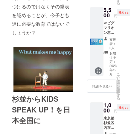
日】
す
12/13(
る
分の考えを
KIDS
12/14(
水)20：
つけるのではなくその発表
5,5
SPEAK
世界に向
木)20：
00-21：
残り18
UP！主
00
を認めることが、今子ども
00-21：
00 【開
円
かって伝え
催の一
00 【開
催方
ることの出
≪ピグ
達に必要な教育ではないで
般社団
催方
法】
マリオ
法人
法】
来る子がこ
zoomオ
しょうか？
ン恵美
Global
zoomオ
ンライ
れからの時
子の子
Kids'
ンライ
ン ※講
支援
育て個
代には必要
Mom代
ン ※講
座は
者：
別相談
表理
座は
2人
ZOOM
です。
≫ グ
事。グ
ZOOM
を予定
お届
ローバ
ローバ
を予定
け予
してお
ル教育
ル化・
定：
既存のス
してお
りま
コンサ
2023
AI化・
りま
す。
ピーチコン
年12
ルタン
META化
す。
URLを
こ
月
テストでは
トでで
する、
の
URLを
メール
リ
あり、
これか
タ
メール
少人数にし
にてお
ー
本イベ
らの時
ン
にてお
詳細を見る
送りし
を
か発表の機
ント
代にど
選
送りし
ます。
択
KIDS
会を与えら
のよう
す
ます。
杉並からKIDS
※当日参
る
SPEAK
な教育
※当日参
加でき
れない為、
1,0
UP！主
が必要
加でき
ない方
SPEAK UP！を日
2022年に教
残り73
催の一
00
か？座
ない方
でも録
円
般社団
談会と
育委員会後
でも録
画をご
本全国に
東京都
法人
して親
画をご
覧いた
援で開催し
杉並区
Global
向けに
覧いた
だけま
内在住
たグローバ
Kids'
開催。
だけま
す。
小中学
Mom代
保護者