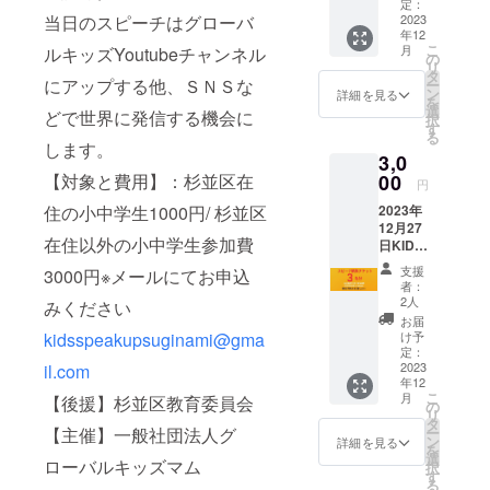
ド大学
どの著
めての
●会場
定：
●３名続
観覧席
18:00予
オギク
もを育
出版局
当日のスピーチはグローバ
書79
英語発
2023
（杉並
けてス
をご用
定 ※オ
ボカ
てる教
ORT多
年12
冊。
表」観
公会
ピーチ
意して
ンライ
フェ
こ
育メ
月
ルキッズYoutubeチャンネル
読セミ
NHK教
覧席２
堂 公
の
を行い
いま
ンス
English
リ
ソッド
ナー講
育テレ
名分 ●
式サイ
タ
ます。
す。参
ピーチ
にアップする他、ＳＮＳな
School
ー
で、多
師
ビ「実
当日受
ト）
ン
●３名本
詳細を見る
加者で
グルー
校長
を
くの家
TEDxO
践ビジ
付にて
https://
選
人のス
はない2
どで世界に発信する機会に
プ講習
TEDx
択
庭から
shikaP
ネス英
お名前
www.su
す
ピーチ
歳以上
は
オーガ
る
グロー
ark代
会話」
をご提
ginamik
します。
（第１
のお子
ZOOM
ナイ
バル
表
3,0
講師、
示くだ
oukaido
部～第
様は別
を予定
ザー ３
キッズ
HPDU
TV
さい。
【対象と費用】：杉並区在
00
u.com/
５部を
途観覧
円
してお
児の母
を育て
高校生
ニュー
●このチ
（Googl
予定し
チケッ
りま
8歳まで
る。英
住の小中学生1000円/ 杉並区
即興型
2023年
ス番組
ケット
e
ていま
トをご
す。
に正し
語ス
英語
12月27
のコメ
をお持
Map）
す）の
購入く
URLを
い脳の
在住以外の小中学生参加費
ピーチ
ディ
日KIDS
ンテー
ちの方
https://
お時間
ださ
メール
回路を
ができ
ベート
SPEAK
ターと
は第1部
maps.a
帯の
い。 ●
支援
3000円※メールにてお申込
にてお
育て、
る土壌
西日本
UP！
しても
～第5部
pp.goo.
み、１
者：
計3回の
送りし
世界で
を日本
代表
EAK
定評が
までご
gl/QiMN
2人
家庭か
みください
オンラ
ます。
も一流
にも育
著書に
UP！
ある。
観覧い
xKdSxf
らス
お届
インス
※当日ご
の活躍
てたい
「ス
「はじ
ただけ
kidsspeakupsuginami@gma
y9NeuE
け予
ピー
ピーチ
参加頂
ができ
と、
ピーキ
めての
ます。
定：
9
カー３
グルー
けない
る子ど
TEDｘ
ングの
英語発
2023
il.com
●会場
名+保護
プ講習
場合は
もを育
や全国
年12
ための
表」観
（杉並
者2名の
付き。
録画で
こ
てる教
月
【後援】杉並区教育委員会
小中学
英文
覧席３
公会
の
観覧席
１回目
講習を
リ
育メ
生ス
法」が
名分 ●
堂 公
タ
をご用
12月2日
受講で
【主催】一般社団法人グ
ー
ソッド
ピーチ
ある
当日受
式サイ
ン
詳細を見る
意して
(土)
きま
を
で、多
コンテ
voicyで
付にて
ト）
選
いま
ローバルキッズマム
17:00-
す。 ●
択
くの家
スト等
グロー
お名前
https://
す
す。参
18:00予
当日受
る
庭から
に取り