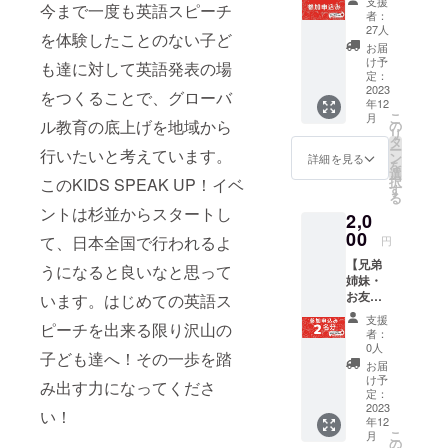
す。
ルキッズス
（録画
支援
今まで一度も英語スピーチ
生 先
表理
の皆様
（録画
者：
配信
ピーチコン
着１０
事。グ
には、
27人
配信
2023年
を体験したことのない子ど
０名
ローバ
テストは隔
ご家庭
2023年
お届
12月末
（区外
ル化・
での教
け予
12月末
も達に対して英語発表の場
まで）
年の開催と
在住者
AI化・
定：
育方針
まで）
【本間
し、今まで
はお問
2023
META化
を決め
をつくることで、グローバ
【西山
正人先
年12
い合わ
する、
るコン
一度も英語
哲郎先
生プロ
こ
月
せくだ
ル教育の底上げを地域から
これか
の
パスと
生プロ
フィー
リ
スピーチを
さい→
らの時
タ
なる座
フィー
ル】
ー
行いたいと考えています。
kidsspe
体験したこ
代にど
ン
談会で
詳細を見る
ル】 俳
「教育
を
akupsu
のよう
選
す。
優兼学
とのない層
学」を
択
このKIDS SPEAK UP！イベ
ginami
な教育
す
【開催
校の先
超える
る
に対して英
@gmail
が必要
日】
生
「学習
ントは杉並からスタートし
2,0
.com）
か？個
語発表の場
12/8(金)
Orionsb
学」の
。
00
別に相
20：00-
て、日本全国で行われるよ
elt
円
提唱者
をつくるこ
●2023
談でき
21：00
Global
であ
【兄弟
とで、グ
年12月
ます。
うになると良いなと思って
【開催
所属
り、
姉妹・
27日
英語学
方法】
ローバル教
開智日
「楽し
お友達
います。はじめての英語ス
(水)杉並
習や国
zoomオ
本橋学
くて、
育の底上げ
同士で
公会堂
際的な
ンライ
園中
支援
即、役
ピーチを出来る限り沢山の
参加し
「はじ
を地域から
スクー
ン ※講
者：
学・高
に立
ません
めての
ルへの
0人
座は
等学校
行いたいと
つ」参
子ども達へ！その一歩を踏
か？】
英語発
進学留
ZOOM
お届
英語科
加型研
考えていま
東京都
表」ス
学相談
け予
を予定
教諭／
み出す力になってくださ
修の講
杉並区
ピーチ
定：
等はも
す。
してお
海外大
師とし
内在住
2023
参加権
ちろ
い！
りま
学進学
てアク
年12
小中学
利。30
ん、日
す。
兼国際
ティ
こ
月
生 先
その子らし
秒から3
の
常の学
URLを