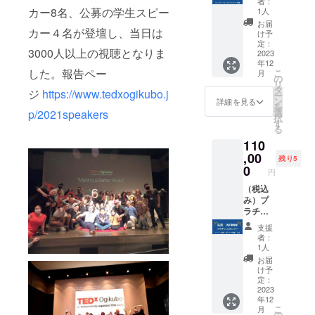
頭に起
maps.a
者：
定 ３回
※当日ご
y9NeuE
『IQ200
サー：
dsmom
日〜
カー8名、公募の学生スピー
き、自
pp.goo.
1人
目 12月
参加頂
9
グロー
ウェブ
.com/
2024年
らが学
gl/QiMN
お届
16日
けない
バル
サイト
カー４名が登壇し、当日は
11月30
んだ学
xKdSxf
け予
(土)
場合は
キッズ
にロ
日まで
定：
習方法
y9NeuE
17:00-
録画で
3000人以上の視聴となりま
を育て
ゴ・お
2023
https://
を導入
9
18:00予
講習を
年12
る』
名前掲
speech.
し積極
定 ※オ
した。報告ペー
こ
受講で
月
https://
載に加
globalki
の
的に授
ンライ
リ
きま
www.in
え、30
dsmom
タ
業改善
ジ
https://www.tedxogikubo.j
ンス
ー
す。 ●
stagra
秒の動
.com/ks
ン
を行っ
詳細を見る
ピーチ
を
当日受
m.com/i
画メッ
u_sugin
選
て来
p/2021speakers
グルー
択
付にて
q200glo
セージ
ami ●お
す
た。具
プ講習
る
メール
bal/ ・
を掲載
礼のご
体的に
は
にてお
110
一般社
させて
報告を
はフォ
ZOOM
送りす
団法人
頂きま
,00
メール
ニック
残り5
を予定
る承認
Global
す。は
にてお
0
ス、英
円
してお
証をご
Kids'
じめて
送りし
英辞
りま
提示く
Mom
の英語
（税込
ます ●
書、多
す。
ださ
WEBサ
スピー
み）プ
備考欄
読多
URLを
い。 ●
イト
チを頑
ラチナ
に掲載
聴、
メール
会場
https://
張る子
スポン
名を記
ディ
支援
にてお
（杉並
globalki
供たち
サー：
載くだ
ベー
者：
送りし
公会
dsmom
をぜひ
スピー
さい。
ト、
1人
ます。
堂 公
.com/
応援し
チ当日
ロゴ
ディス
お届
※当日ご
式サイ
てくだ
会場で
データ
カッ
け予
参加頂
ト）
さい！
のブー
はメー
定：
ション
けない
https://
●当日に
ス出店
2023
ルにて
など４
場合は
www.su
年12
会場に
可（販
やり取
技能育
録画で
こ
ginamik
月
て動画
売・試
りしま
の