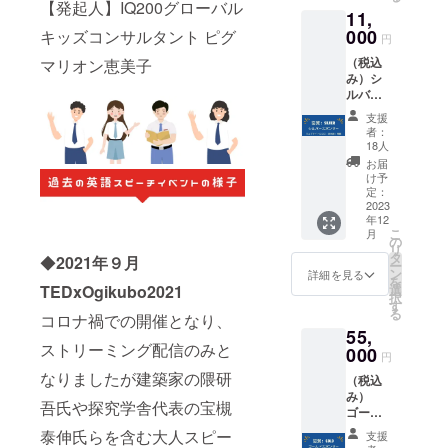
バル教
をご提
www.su
【発起人】IQ200グローバル
加者で
定 ２回
付にて
グロー
組んで
11,
育を中
示くだ
ginamik
はない2
目 12月
メール
バル
いる。
心に音
さい。
000
キッズコンサルタント ピグ
oukaido
歳以上
円
9日(土)
にてお
キッズ
・ピグ
声配信
●このチ
u.com/
のお子
17:00-
送りす
を育て
マリオ
（税込
マリオン恵美子
も行っ
ケット
（Googl
様は別
18:00予
る承認
る。英
ン恵美
み）シ
てい
をお持
e
途観覧
定 ３回
証をご
語ス
子のイ
ルバー
る 日
ちの方
Map）
チケッ
目 12月
提示く
ピーチ
ンスタ
スポン
本の子
は第1部
https://
トをご
支援
16日
ださ
ができ
『IQ200
サー：
どもた
～第5部
maps.a
者：
購入く
(土)
い。 ●
る土壌
グロー
はじめ
ちのた
までご
pp.goo.
18人
ださ
17:00-
会場
を日本
バル
ての英
めに、
観覧い
gl/QiMN
お届
い。 ●
18:00予
（杉並
にも育
キッズ
語ス
従来の
ただけ
xKdSxf
け予
計3回の
定 ※オ
公会
てたい
を育て
ピーチ
価値観
ます。
定：
y9NeuE
オンラ
ンライ
堂 公
と、
る』
を頑張
2023
に囚わ
●会場
9
インス
ンス
式サイ
TEDｘ
年12
https://
る子供
れない
（杉並
ピーチ
ピーチ
こ
ト）
月
や全国
www.in
たちを
未来か
公会
の
グルー
グルー
リ
https://
小中学
stagra
ぜひ応
ら逆算
堂 公
タ
◆
2021年９月
プ講習
プ講習
ー
www.su
生ス
m.com/i
援して
した本
式サイ
ン
詳細を見る
付き。
は
を
ginamik
ピーチ
q200glo
くださ
質的な
ト）
選
TEDxOgikubo2021
１回目
ZOOM
択
oukaido
コンテ
bal/ ・
い！ ●
教育を
https://
す
12月2日
を予定
る
u.com/
スト等
一般社
ウェブ
コロナ禍での開催となり、
模索し
www.su
(土)
してお
（Googl
に取り
55,
団法人
サイト
続けて
ginamik
17:00-
りま
e
ストリーミング配信のみと
組んで
Global
にロゴ
000
いる。
oukaido
円
18:00予
す。
Map）
いる。
Kids'
または
世界で
u.com/
定 ２回
URLを
なりましたが建築家の隈研
https://
・ピグ
（税込
Mom
お名前
学び活
（Googl
目 12月
メール
maps.a
マリオ
み）
WEBサ
を掲載
躍する
e
吾氏や探究学舎代表の宝槻
9日(土)
にてお
pp.goo.
ン恵美
ゴール
イト
掲載期
人材育
Map）
17:00-
送りし
gl/QiMN
子のイ
ドスポ
https://
間2023
成を念
https://
泰伸氏らを含む大人スピー
支援
18:00予
ます。
xKdSxf
ンスタ
ン
globalki
年12月1