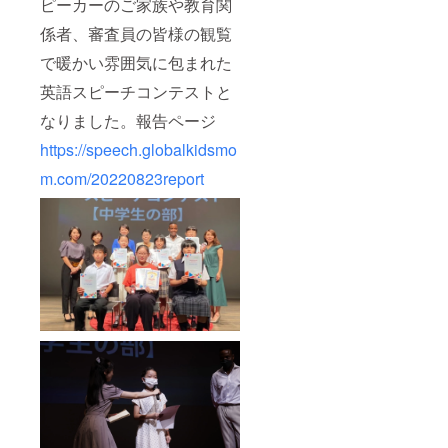
指針と
ピーカーのご家族や教育関
ルにて
たしま
してい
お送り
す ●
係者、審査員の皆様の観覧
る。現
します
ウェブ
在、夢
で暖かい雰囲気に包まれた
●備考欄
サイ
中に
に掲載
ト・Ｓ
なって
英語スピーチコンテストと
名を記
ＮＳに
いるこ
載くだ
掲載い
とは
なりました。報告ページ
さい。
たしま
サー
ロゴ
す 掲載
フィ
https://speech.globalkidsmo
データ
期間
ン、ダ
はメー
2023年
m.com/20220823report
ンス、
ルにて
12月1
料理、
やり取
日〜
イラス
りしま
2024年
ト、
す
11月30
DJ、中
日まで
国語な
（ウェ
ど。２
ブサイ
月に村
ト）
田充さ
https://
ん演出
speech.
作品
globalki
DOGS
dsmom
に裕次
.com/ks
郎役と
u_sugin
して出
ami
演。
（Insta
2023年
gram）