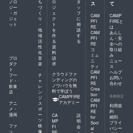
ノロ
ち
ロ
タ
ス
て
ジー
づ
ジ
ッ
・ガ
く
ェ
フ
CAM
CAMP
ジェ
り
ク
に
PFI
FIREと
ット
・
ト
相
RE
は
地
を
談
CAM
あんし
域
作
す
PFI
ん・安
活
る
る
RE
全への
性
資
コ
取り組
化
料
ミュ
み
プロ
音
請
ニ
ニュー
ダク
楽
求
ティ
ス
ト
CAM
ヘルプ
クラウドファ
フー
チ
PFI
お問い
ンディングの
ド・
ャ
RE
合わせ
ノウハウを無
飲食
レ
Crea
料で学ぼう
店
ン
tion
各種規定
CAMPFIRE
ジ
CAM
アカデミー
アニ
ス
利用規
PFI
メ・
ポ
約
RE
漫画
ー
CA
説
細則
for
ツ
MP
明
プライ
Soci
ファ
映
FI
会
バシー
al
ッ
像
RE
・