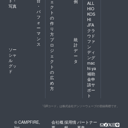
ト・
台
ェ
例
ALL
写真
・
ク
HIO
パ
ト
KOS
フ
の
HI
ォ
作
JFA
ー
り
クラ
マ
方
ウド
ン
プ
統
ファ
ス
ロ
計
ン
ソー
ジ
デ
ディ
シャ
ェ
ー
ング
ル
ク
タ
mac
グッ
ト
hi-ya
ド
の
補助
広
金申
め
請サ
方
ポー
ト
「QRコード」は株式会社デンソーウェーブの登録商標です。
© CAMPFIRE,
会社概
採用情
パートナー
Inc.
要
報
募集