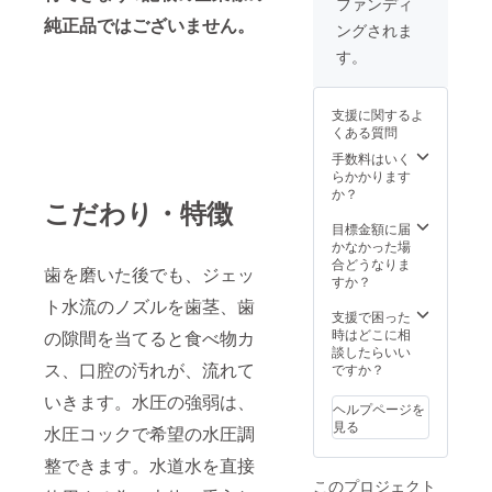
ファンディ
純正品ではございません。
ングされま
す。
支援に関するよ
くある質問
手数料はいく
らかかります
か？
こだわり・特徴
目標金額に届
かなかった場
合どうなりま
歯を磨いた後でも、ジェッ
すか？
ト水流のノズルを歯茎、歯
支援で困った
時はどこに相
の隙間を当てると食べ物カ
談したらいい
ス、口腔の汚れが、流れて
ですか？
いきます。水圧の強弱は、
ヘルプページを
見る
水圧コックで希望の水圧調
整できます。水道水を直接
このプロジェクト