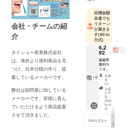
目標金額
未達でも
リターン
会社・チームの紹
が届きま
介
す
(All-in
方式)
6,2
残り
92
タイショー産業株式会社
297
円
超超早
は、海外より便利商品を見
割35%
つけ、日本仕様の作り、提
リター
ン 定価
支援
案しているメーカーです。
9,680円
者：
3人
お届
弊社は卸問屋に卸している
け予
定：
メーカーです。皆様に喜ん
2023
年10
でいただけるよう商品提案
こ
月
の
リ
させて頂きました。
タ
ー
ン
詳細を見る
を
選
択