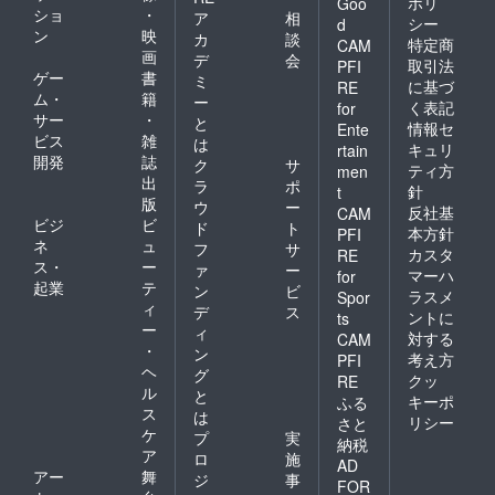
ポリ
Goo
ショ
・
ア
相
シー
d
ン
映
カ
談
特定商
CAM
画
デ
会
取引法
PFI
ゲー
書
ミ
に基づ
RE
ム・
籍
ー
く表記
for
サー
・
と
情報セ
Ente
ビス
雑
は
キュリ
rtain
開発
誌
ク
サ
ティ方
men
出
ラ
ポ
針
t
版
ウ
ー
反社基
CAM
ビジ
ビ
ド
ト
本方針
PFI
ネ
ュ
フ
サ
カスタ
RE
ス・
ー
ァ
ー
マーハ
for
起業
テ
ン
ビ
ラスメ
Spor
ィ
デ
ス
ントに
ts
ー
ィ
対する
CAM
・
ン
考え方
PFI
ヘ
グ
クッ
RE
ル
と
キーポ
ふる
ス
は
リシー
さと
ケ
プ
実
納税
ア
ロ
施
AD
アー
舞
ジ
事
FOR