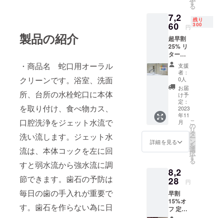
す
る
7,2
残り
60
300
円
製品の紹介
超早割
25% リ
ターン
定価
・商品名 蛇口用オーラル
支援
9,680円
者：
クリーンです。浴室、洗面
0人
お届
所、台所の水栓蛇口に本体
け予
定：
を取り付け、食べ物カス、
2023
年11
口腔洗浄をジェット水流で
こ
月
の
リ
タ
洗い流します。ジェット水
ー
ン
詳細を見る
を
選
流は、本体コックを左に回
択
す
る
すと弱水流から強水流に調
8,2
節できます。歯石の予防は
28
円
毎日の歯の手入れが重要で
早割
15%オ
す。歯石を作らない為に日
フ 定価
9680円