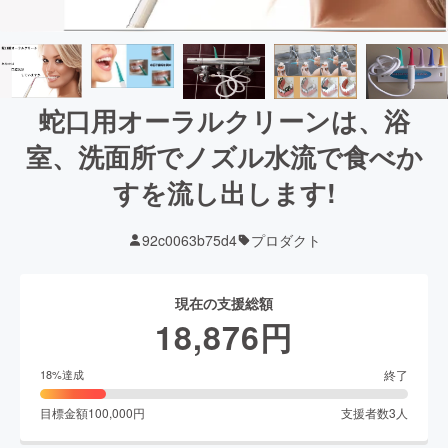
蛇口用オーラルクリーンは、浴
室、洗面所でノズル水流で食べか
すを流し出します!
92c0063b75d4
プロダクト
現在の支援総額
18,876
円
終了
18
%達成
目標金額
100,000
円
支援者数
3
人