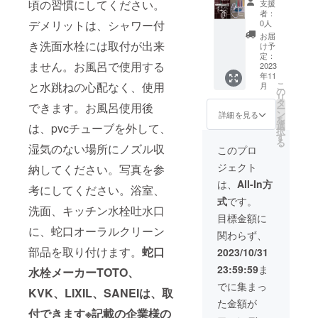
頃の習慣にしてください。
支援
税込
者：
0人
デメリットは、シャワー付
お届
き洗面水栓には取付が出来
け予
定：
ません。お風呂で使用する
2023
年11
こ
と水跳ねの心配なく、使用
月
の
リ
タ
できます。お風呂使用後
ー
ン
詳細を見る
を
選
は、pvcチューブを外して、
択
す
る
湿気のない場所にノズル収
このプロ
ジェクト
納してください。写真を参
は、
All-In方
考にしてください。浴室、
式
です。
洗面、キッチン水栓吐水口
目標金額に
に、蛇口オーラルクリーン
関わらず、
部品を取り付けます。
蛇口
2023/10/31
23:59:59
ま
水栓メーカーTOTO、
でに集まっ
KVK、LIXIL、SANEIは、取
た金額が
付できます※記載の企業様の