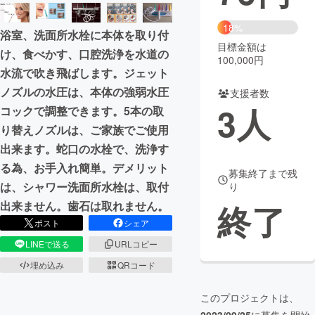
まちづくり・地域活性化
18%
浴室、洗面所水栓に本体を取り付
目標金額は
け、食べかす、口腔洗浄を水道の
100,000円
CAMPFIRE for Social Good
CAMPFIRE Creation
水流で吹き飛ばします。ジェット
CAMPFIREふるさと納税
machi-ya
コミュニティ
ノズルの水圧は、本体の強弱水圧
支援者数
3
人
コックで調整できます。5本の取
り替えノズルは、ご家族でご使用
出来ます。蛇口の水栓で、洗浄す
る為、お手入れ簡単。デメリット
募集終了まで残
は、シャワー洗面所水栓は、取付
り
終了
出来ません。歯石は取れません。
ポスト
シェア
LINEで送る
URLコピー
埋め込み
QRコード
このプロジェクトは、