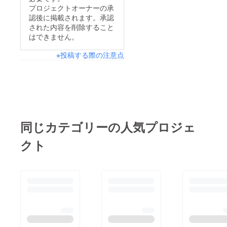
合った水圧でない為、
プロジェクトオーナーの承
認後に掲載されます。承認
使いにくい。以上の使
された内容を削除すること
用状況を解消する為、
はできません。
蛇口用オーラルクリー
※投稿する際の注意点
ンの使用テストを続け
ていますが、大変便利
で使いやすいです。こ
れからも、不便さがな
いか立証を続けデメ
リットがあれば、報告
同じカテゴリーの人気プロジェ
します。
クト