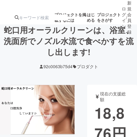
新
ロ
規
グ
会
プロジェクトを掲
はじ
プロジェクト
/
載するには
める
をさがす
イ
員
ン
登
蛇口用オーラルクリーンは、浴室、
録
洗面所でノズル水流で食べかすを流
し出します!
人気のプロ
注目のリ
注目の新着プロ
募集終了が近いプ
もうすぐ公開
ジェクト
ターン
ジェクト
ロジェクト
されます
92c0063b75d4
プロダクト
アート・写真
音楽
現在の支援総
テクノロジー・ガジェット
ゲーム・サ
額
18,8
映像・映画
書籍・雑誌
76
円
ビジネス・起業
チャレンジ