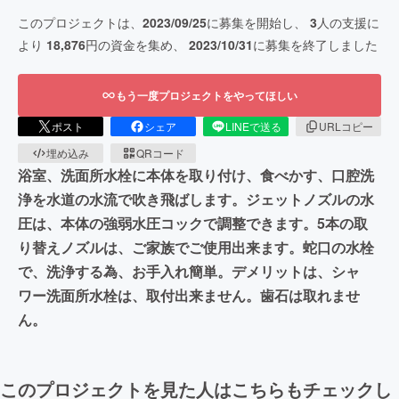
このプロジェクトは、
2023/09/25
に募集を開始し、
3
人の支援に
より
18,876
円の資金を集め、
2023/10/31
に募集を終了しました
もう一度プロジェクトをやってほしい
ポスト
シェア
LINEで送る
URLコピー
埋め込み
QRコード
浴室、洗面所水栓に本体を取り付け、食べかす、口腔洗
浄を水道の水流で吹き飛ばします。ジェットノズルの水
圧は、本体の強弱水圧コックで調整できます。5本の取
り替えノズルは、ご家族でご使用出来ます。蛇口の水栓
で、洗浄する為、お手入れ簡単。デメリットは、シャ
ワー洗面所水栓は、取付出来ません。歯石は取れませ
ん。
このプロジェクトを見た人はこちらもチェックし