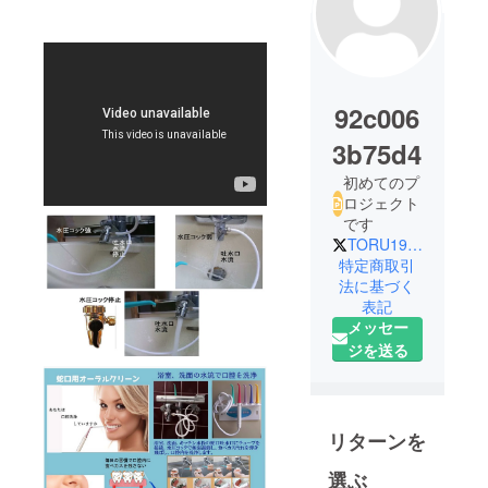
92c006
3b75d4
初めてのプ
ロジェクト
です
TORU1957
特定商取引
法に基づく
表記
メッセー
ジを送る
リターンを
選ぶ