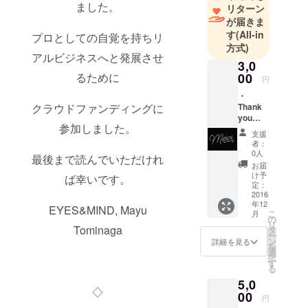
ました。
リターン
ション専門
が届きま
の翻訳通訳
す
(All-in
プロとしての自覚を持ちリ
会社
方式)
アルビジネスへと発展させ
「EYES&MI
3,0
ND」を設
るために
00
円
立。
・
クラウドファンディングに
Thank
you
参加しました。
letter
支援
お礼の
者：
メール
0人
最後まで読んでいただけれ
をお送
お届
りさせ
け予
ば幸いです。
ていた
定：
だきま
2016
年12
す。 ・
EYES&MIND, Mayu
こ
月
報告書
の
リ
イン
Tominaga
タ
ー
ターン
ン
詳細を見る
を
シップ
選
択
での経
す
る
験をレ
5,0
ポート
◇
にして
00
円
送りま