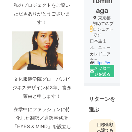
Tomin
私のプロジェクトをご覧い
aga
ただきありがとうございま
東京都
す！
初めてのプ
ロジェクト
です
日本生ま
れ、ニュー
カレドニア
育ち。
https://www.instagram.com/mayu.tominaga/
メッセー
文化服装学
ジを送る
文化服装学院グローバルビ
院ファッ
ション流通
ジネスデザイン科3年、富永
専門課程グ
茉由と申します！
リターンを
ローバルビ
ジネスデザ
選ぶ
在学中にファッションに特
イン科在学
化した翻訳／通訳事務所
中。
目標金額
現在、3年目
「EYES & MIND」を設立し
未達でも
でファッ