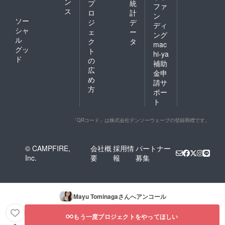
ン
プ
統
ファ
ス
ロ
計
ン
ソー
ジ
デ
ディ
シャ
ェ
ー
ング
ル
ク
タ
mac
グッ
ト
hi-ya
ド
の
補助
広
金申
め
請サ
方
ポー
ト
「QRコード」は株式会社デンソーウェーブの登録商標です。
© CAMPFIRE,
会社概
採用情
パートナー
Inc.
要
報
募集
Mayu Tominaga
さんへアンコール
もう一度プロジェクトをやってほしい