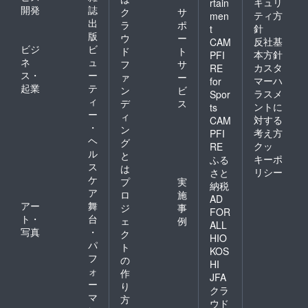
キュリ
rtain
開発
誌
ク
サ
ティ方
men
出
ラ
ポ
針
t
版
ウ
ー
反社基
CAM
ビジ
ビ
ド
ト
本方針
PFI
ネ
ュ
フ
サ
カスタ
RE
ス・
ー
ァ
ー
マーハ
for
起業
テ
ン
ビ
ラスメ
Spor
ィ
デ
ス
ントに
ts
ー
ィ
対する
CAM
・
ン
考え方
PFI
ヘ
グ
クッ
RE
ル
と
キーポ
ふる
ス
は
リシー
さと
ケ
プ
実
納税
ア
ロ
施
AD
アー
舞
ジ
事
FOR
ト・
台
ェ
例
ALL
写真
・
ク
HIO
パ
ト
KOS
フ
の
HI
ォ
作
JFA
ー
り
クラ
マ
方
ウド