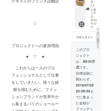
テキストのフランス語翻訳
お礼の
イド
の
者：
メール
ブック
ファッ
2人
をお送
ロー
ション
お届
りさせ
カル目
を皆様
け予
ていた
線で作
定：
にお届
だきま
2016
り上げ
け！ ・
◇
年12
す。 ・
るスペ
EYES&
こ
月
報告書
シャル
の
MIND
リ
イン
なガイ
タ
Special
ー
ターン
ドブッ
ン
book –
詳細を見る
を
シップ
ク！ ・
選
フード
択
での経
EYES&
す
プロジェクトへの参加理由
編- 私
る
験をレ
MIND
から見
このプロ
ポート
Special
たパリ
ジェクト
にして
▼ ▽ ▼
book –
の
送りま
ファッ
ファッ
は、
All-In方
す。 ・
ション
ション
式
です。
これからは一人のプロ
EYES&
編- 私
を皆様
MIND
から見
にお届
目標金額に
フェッショナルとして仕事
パリガ
たパリ
け！
関わらず、
イド
の
をしていきたい。様々な経
ブック
ファッ
2016/07/25
ロー
ション
験を積むために、ファッ
23:59:59
ま
カル目
を皆様
線で作
ションブランドが世界中か
にお届
でに集まっ
り上げ
け！ ・
た金額が
ら集まるパリのショールー
るスペ
EYES&
シャル
MIND
ファンディ
ムでのインターンシップを