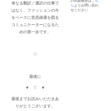
の問題報告は
こち
ション
単なる翻訳／通訳の仕事で
を皆様
ら
よりお問い合わ
にお届
はなく、ファッションの今
せください
け！ ・
翻訳・
をベースに意思疎通を図る
通訳/1
コミュニケーターになるた
回無料
クーポ
めの第一歩です。
ン 翻
訳もし
くは通
訳を一
回無料
で行え
◇
るサー
ビスに
なりま
す ・ス
ペシャ
最後に
ルパッ
ケージ
お楽
▼ ▽ ▼
しみ
に…♪
最後までお読みいただきあ
りがとうございます。