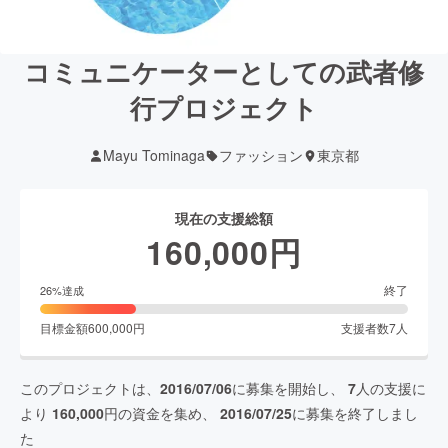
コミュニケーターとしての武者修
行プロジェクト
Mayu Tominaga
ファッション
東京都
現在の支援総額
160,000
円
終了
26
%達成
目標金額
600,000
円
支援者数
7
人
このプロジェクトは、
2016/07/06
に募集を開始し、
7
人の支援に
より
160,000
円の資金を集め、
2016/07/25
に募集を終了しまし
た