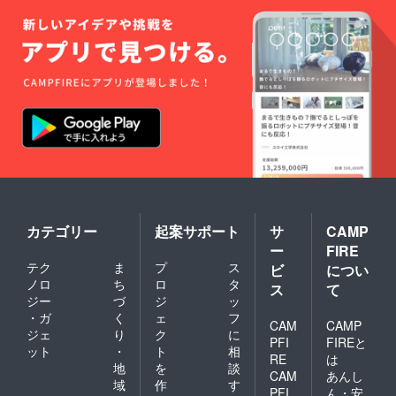
カテゴリー
起案サポート
サ
CAMP
ー
FIRE
テク
ま
プ
ス
ビ
につい
ノロ
ち
ロ
タ
ス
て
ジー
づ
ジ
ッ
・ガ
く
ェ
フ
CAM
CAMP
ジェ
り
ク
に
PFI
FIREと
ット
・
ト
相
RE
は
地
を
談
CAM
あんし
域
作
す
PFI
ん・安