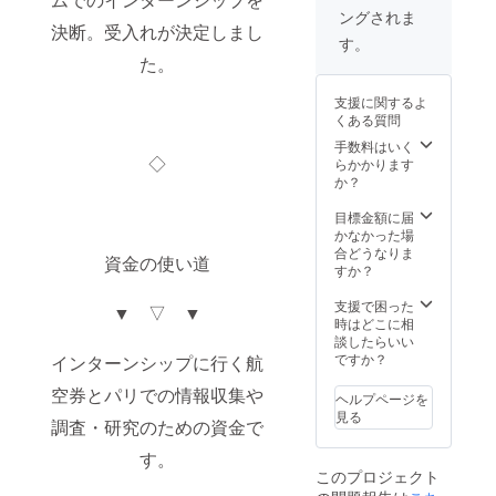
なガイ
Special
ングされま
ドブッ
book –
決断。受入れが決定しまし
ク！ ・
フード
す。
EYES&
編- 私
た。
MIND
から見
Special
たパリ
支援に関するよ
book –
の
くある質問
ファッ
ファッ
ション
ション
手数料はいく
◇
編- 私
を皆様
らかかります
から見
にお届
か？
たパリ
け！ ・
の
翻訳・
目標金額に届
ファッ
通訳/1
かなかった場
ション
回無料
合どうなりま
資金の使い道
を皆様
クーポ
すか？
にお届
ン 翻
け！ ・
訳もし
支援で困った
▼ ▽ ▼
EYES&
くは通
時はどこに相
MIND
訳を一
談したらいい
Special
回無料
ですか？
インターンシップに行く航
book –
で行え
フード
空券とパリでの情報収集や
るサー
ヘルプページを
編- 私
ビスに
見る
調査・研究のための資金で
から見
なりま
たパリ
す
す。
の
このプロジェクト
ファッ