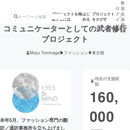
新
ロ
規
グ
会
プロジェクトを掲
はじ
プロジェクト
/
載するには
める
をさがす
イ
員
ン
登
コミュニケーターとしての武者修行
録
プロジェクト
人気のプロ
注目のリ
注目の新着プロ
募集終了が近いプ
もうすぐ公開
Mayu Tominaga
ファッション
東京都
ジェクト
ターン
ジェクト
ロジェクト
されます
アート・写真
音楽
現在の支援総
額
160,
テクノロジー・ガジェット
ゲーム・サ
000
映像・映画
書籍・雑誌
本年5月、ファッション専門の翻
ビジネス・起業
チャレンジ
訳／通訳事務所を立ち上げまし