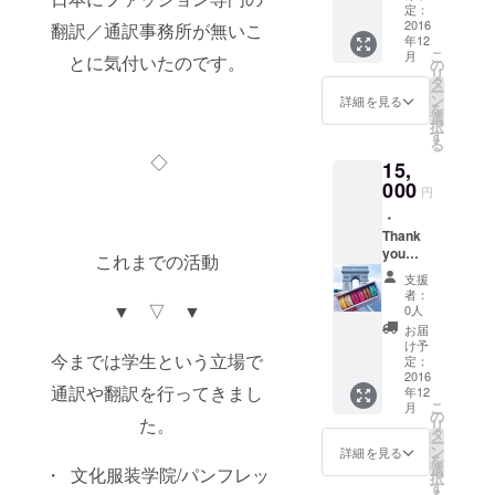
ていた
線で作
定：
だきま
2016
翻訳／通訳事務所が無いこ
り上げ
年12
す。 ・
るスペ
こ
月
とに気付いたのです。
報告書
シャル
の
リ
イン
なガイ
タ
ー
ターン
ドブッ
ン
詳細を見る
を
シップ
ク！
選
択
での経
す
る
験をレ
◇
15,
ポート
にして
000
円
送りま
・
す。 ・
Thank
EYES&
you
MIND
これまでの活動
letter
パリガ
支援
お礼の
イド
者：
メール
▼ ▽ ▼
ブック
0人
をお送
ロー
お届
りさせ
カル目
け予
今までは学生という立場で
ていた
線で作
定：
だきま
2016
り上げ
通訳や翻訳を行ってきまし
年12
す。 ・
るスペ
こ
月
報告書
シャル
の
た。
リ
イン
なガイ
タ
ー
ターン
ドブッ
ン
詳細を見る
を
シップ
ク！ ・
選
・ 文化服装学院/パンフレッ
択
での経
EYES&
す