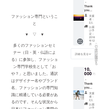
・
す。
Thank
you
letter
ファッション専門というこ
支援
お礼の
者：
メール
と
2人
をお送
お届
りさせ
け予
ていた
▼ ▽ ▼
定：
だきま
2016
年12
す。 ・
こ
月
多くのファッションセミ
報告書
の
リ
イン
タ
ナー（日・英・仏語によ
ー
ターン
ン
詳細を見る
を
シップ
選
る）に参加し、ファッショ
択
での経
す
る
験をレ
ン専門学校生として「お
10,
ポート
にして
000
や？」と思いました。通訳
円
送りま
・
はデザイナー名やブランド
す。 ・
Thank
EYES&
名、ファッションの専門知
you
MIND
letter
パリガ
支援
識に精通している必要があ
お礼の
イド
者：
メール
ブック
2人
るのです。そんな状況から
をお送
ロー
お届
りさせ
カル目
け予
日本にファッション専門の