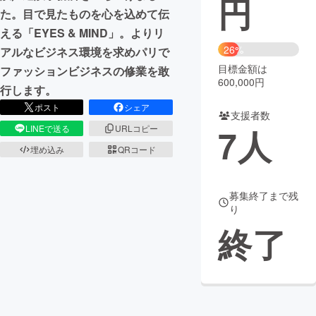
円
た。目で見たものを心を込めて伝
まちづくり・地域活性化
える「EYES & MIND」。よりリ
26%
アルなビジネス環境を求めパリで
目標金額は
ファッションビジネスの修業を敢
CAMPFIRE for Social Good
CAMPFIRE Creation
600,000円
行します。
CAMPFIREふるさと納税
machi-ya
コミュニティ
ポスト
シェア
支援者数
7
人
LINEで送る
URLコピー
埋め込み
QRコード
募集終了まで残
り
終了