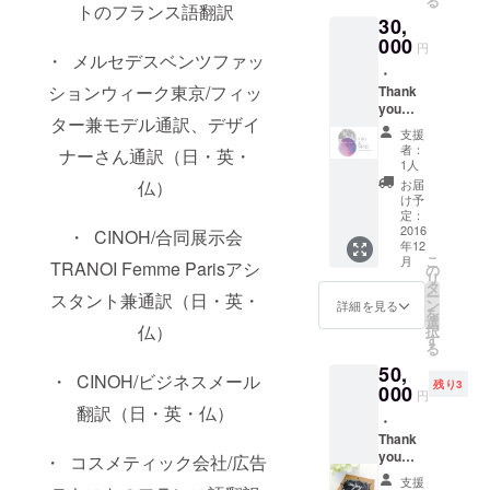
る
験をレ
MIND
トのフランス語翻訳
30,
ポート
Special
にして
000
book –
円
・ メルセデスベンツファッ
送りま
ファッ
・
す。 ・
ション
ションウィーク東京/フィッ
Thank
EYES&
編- 私
you
MIND
から見
ター兼モデル通訳、デザイ
letter
パリガ
たパリ
支援
お礼の
イド
の
者：
ナーさん通訳（日・英・
メール
ブック
ファッ
1人
をお送
ロー
ション
仏）
お届
りさせ
カル目
を皆様
け予
ていた
線で作
定：
にお届
だきま
2016
り上げ
・ CINOH/合同展示会
け！
年12
す。 ・
るスペ
こ
月
TRANOI Femme Parisアシ
報告書
シャル
の
リ
イン
なガイ
タ
ー
スタント兼通訳（日・英・
ターン
ドブッ
ン
詳細を見る
を
シップ
ク！ ・
選
仏）
択
での経
EYES&
す
る
験をレ
MIND
50,
ポート
Special
・ CINOH/ビジネスメール
残り3
にして
000
book –
円
送りま
ファッ
翻訳（日・英・仏）
・
す。 ・
ション
Thank
EYES&
編- 私
you
MIND
・ コスメティック会社/広告
から見
letter
パリガ
たパリ
支援