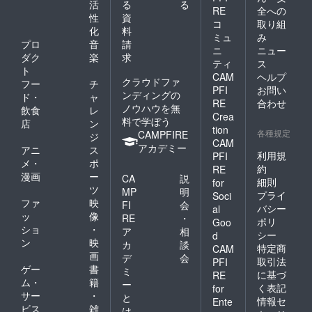
活
る
る
RE
全への
性
資
コ
取り組
化
料
ミュ
み
プロ
音
請
ニ
ニュー
ダク
楽
求
ティ
ス
ト
CAM
ヘルプ
クラウドファ
フー
チ
PFI
お問い
ンディングの
ド・
ャ
RE
合わせ
ノウハウを無
飲食
レ
Crea
料で学ぼう
店
ン
tion
各種規定
CAMPFIRE
ジ
CAM
アカデミー
アニ
ス
利用規
PFI
メ・
ポ
約
RE
漫画
ー
CA
説
細則
for
ツ
MP
明
プライ
Soci
ファ
映
FI
会
バシー
al
ッ
像
RE
・
ポリ
Goo
ショ
・
ア
相
シー
d
ン
映
カ
談
特定商
CAM
画
デ
会
取引法
PFI
ゲー
書
ミ
に基づ
RE
ム・
籍
ー
く表記
for
サー
・
と
情報セ
Ente
ビス
雑
は