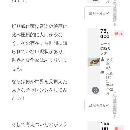
こ
月
す。 作
ZOOM
の
ること
る和紙
リ
品はア
の公式
タ
を考え
の職人
ー
クリル
ページ
ン
て常識
詳細を見る
も応援
を
ケース
から
選
の範囲
できる
択
に入れ
zoomの
す
内で！
プラン
る
折り紙作家は音楽や絵画に
た上で
動作環
悪いこ
となっ
75,
サイン
境の確
とやい
ていま
比べ圧倒的に人口が少な
残り5
入りで
000
認をお
けない
す。 ピ
円
お渡し
願い致
ことを
アスか
く、その存在すら世間に知
コーキ
しま
しま
書いた
イヤリ
の折り
す！ 作
す。
場合ほ
ングを
られていない現状があり、
ジナル
品サイ
https://
かの支
お選び
作品
ズ 幅
support
世界的な作家はあまりいま
援者さ
くださ
支援
龍 写真
20cm x
.zoom.u
まに迷
者：
い。本
の来年
奥行
せん。
s/hc/ja/
0人
惑がか
体の金
の干
7cm x
articles
かりま
お届
具は18
支、辰
高さ
/201362
け予
すので
金メッ
ならば何か世界を見据えた
をお渡
10cmほ
定：
023-
ご配慮
キ、そ
し。渾
2024
ど。
Zoom-
くださ
のほか
大きなチャレンジをしてみ
年02
身のオ
%E3%8
い！) 着
金属は
こ
月
リジナ
の
1%AE
用期間
14金を
たい！
リ
ルデザ
タ
%E3%8
は現地
使用し
ー
インで
ン
2%B7%
詳細を見る
滞在期
ます。
を
す！ サ
選
E3%82
間内(3
サイ
択
イズや
す
%B9%
か月以
ズ: 高
る
使用用
E3%83
上最長1
さ約
155
紙な
そして考えついたのがフラ
%86%E
年)。 サ
8cm x
ど、写
,00
3%83%
イズは
残り1
横幅約