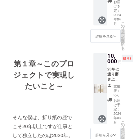
月プラ
を記載
て頂け
お届
間は1~2
ン 僕の
致しま
ます。
け予
時間作
インス
す！ ス
定：
色は
品が完
タグラ
2024
ポン
赤、ピ
成する
年04
ムのス
サー期
ンク、
まで最
こ
月
トー
間はフ
の
黄色、
後まで
リ
リーは1
ランス
タ
薄黄
丁寧に
ー
日150人
渡航初
ン
色、
詳細を見る
お付き
を
～300人
日から
選
緑、薄
合いし
択
ほどが
およそ2
す
緑、
ます！
る
閲覧し
か月
青、水
作品は
10,
ていま
間。 本
色と、8
二択。
残り3
す ここ
000
名で
種類ご
第１章～このプロ
円
キッズ
で一日
も、メ
用意し
たちが
23年に
ごとに
ンショ
ていま
大好き
ジェクトで実現し
渡り磨
更新さ
ンで
す。備
な恐
き上げ
れるス
も、記
考欄に
竜、ア
たいこと～
てきた
トー
載希望
ご希望
支援
パトサ
折り紙
リーに
のお名
の色を
者：
ウルス
の美し
お名前
前を備
2人
一緒に
と、靴
さを身
を記載
考欄か
お送り
お届
下とし
に着け
致しま
らお送
け予
くださ
ても
られる
す！ ス
定：
りくだ
い。折
リース
アクセ
2024
ポン
さい。
り鶴の
そんな僕は、折り紙の歴で
として
年03
サリー
サー期
幅は約
も飾れ
こ
月
に。 折
間はフ
の
3cm 金
こそ20年以上ですが仕事と
るリー
リ
り紙イ
ランス
タ
具を含
ス。赤
ー
ヤリン
渡航開
ン
して独立したのは2020年。
詳細を見る
めた高
と緑で
を
グ / ピア