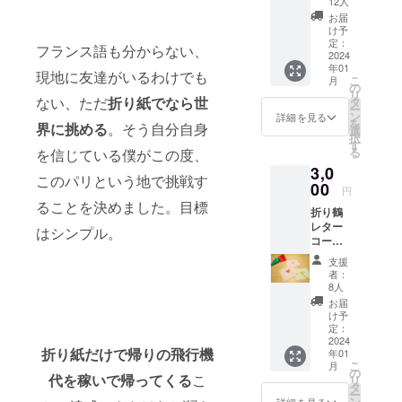
12人
い。た
お届
だ活動
け予
を応援
定：
フランス語も分からない、
したい
2024
年01
んだ。
現地に友達がいるわけでも
こ
月
そんな
の
リ
人のた
ない、ただ
折り紙でなら世
タ
ー
めの
ン
詳細を見る
を
界に挑める
。そう自分自身
コース
選
択
です。
す
る
を信じている僕がこの度、
メール
3,0
でお礼
このパリという地で挑戦す
の言葉
00
円
感謝の
ることを決めました。目標
折り鶴
気持ち
レター
を込め
はシンプル。
コース
てをお
僕の熱
送りし
支援
い折り
ます！
者：
紙への
8人
情熱、
お届
そして
け予
何より
定：
支援者
2024
折り紙だけで帰りの飛行機
年01
様への
こ
月
感謝を
の
代を稼いで帰ってくる
こ
リ
込めて
タ
ー
手紙を
ン
詳細を見る