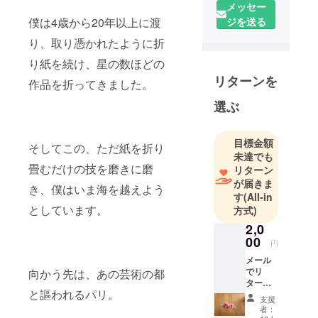
メッセー
折り紙を始
僕は4歳から20年以上に渡
ジを送る
め、今28
り、取り憑かれたように折
歳。世界に
ない折り紙
り紙を続け、星の数ほどの
作品を創作
リターンを
作品を折ってきました。
したり、折
選ぶ
り紙教室を
開いたりパ
フォーマン
目標金額
そしてこの、ただ紙を折り
スをした
未達でも
畳むだけの技を磨きに磨
り、折り紙
リターン
が届きま
の活動を日
き、僕はいま海を越えよう
す
(All-in
本、海外で
としています。
方式)
やってま
2,0
す！
00
円
メール
でリ
向かう先は、あの芸術の都
ターン
と謳われるパリ。
Liteコー
支援
ス 物は
者：
いらな