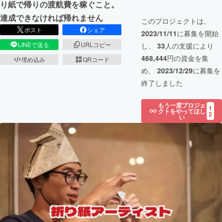
り紙で帰りの渡航費を稼ぐこと。
達成できなければ帰れません
このプロジェクトは、
ポスト
シェア
2023/11/11
に募集を開始
LINEで送る
URLコピー
し、
33
人の支援により
468,444
円の資金を集
埋め込み
QRコード
め、
2023/12/29
に募集を
終了しました
もう一度プロジェ
1
クトをやってほし
2
い