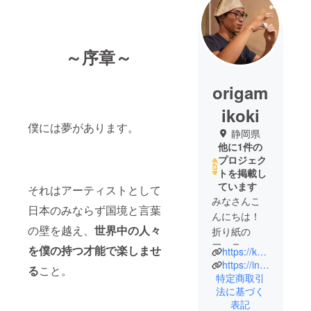
～序章～
origam
ikoki
僕には夢があります。
静岡県
他に1件の
プロジェク
トを掲載し
ています
それはアーティストとして
みなさんこ
日本のみならず国境と言葉
んにちは！
の壁を越え、
世界中の人々
折り紙の
アーティス
を僕の持つ才能で楽しませ
https://koki-origamipage.com
トとして活
https://instagram.com/koki_origamilab
る
こと。
動している
特定商取引
法に基づく
コーキで
表記
す。4歳から