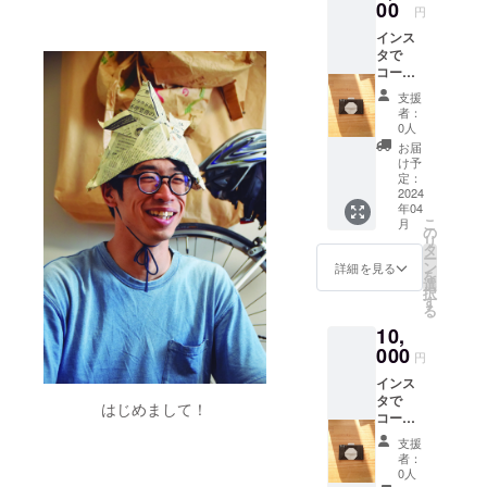
金具本
00
名で
%B9%
円
体の素
も、メ
E3%83
インス
材とし
ンショ
%86%E
タで
て18金
ンで
3%83%
コーキ
メッキ
も、記
A0%E8
のスポ
と月長
載希望
%A6%8
支援
ンサー
石、高
のお名
1%E4%
者：
権 2か
級紙で
前を備
0人
BB%B6
月プラ
丁寧に
考欄か
-
お届
ン 僕の
作り上
らお送
け予
Window
インス
げた折
定：
りくだ
s-
タグラ
2024
り鶴を
さい。
macOS
年04
ムのス
使用。
-Linux
こ
月
トー
可愛ら
の
もし対
リ
リーは1
しい印
タ
面をご
ー
日150人
象を
ン
詳細を見る
希望の
を
～300人
テーマ
選
方は、
択
ほどが
に作り
す
場所の
る
閲覧し
まし
ご指定
10,
ていま
た。 18
を宜し
す ここ
000
金メッ
くお願
円
で一日
キなの
いしま
インス
ごとに
で金属
す。 オ
タで
更新さ
アレル
はじめまして！
ンライ
コーキ
れるス
ギーの
ン、対
のスポ
トー
方にも
面開催
支援
ンサー
リーに
安心し
者：
は両方
権 3か
お名前
て着け
0人
とも時