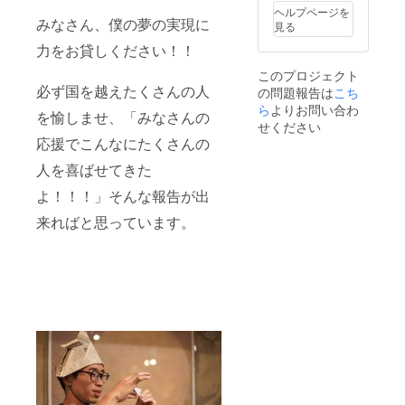
度伝承
ヘルプページを
みなさん、僕の夢の実現に
折り紙
見る
に慣れ
力をお貸しください！！
た中級
者むけ
このプロジェクト
作品で
必ず国を越えたくさんの人
の問題報告は
こち
す。
ら
よりお問い合わ
を愉しませ、「みなさんの
せください
応援でこんなにたくさんの
人を喜ばせてきた
よ！！！」そんな報告が出
来ればと思っています。