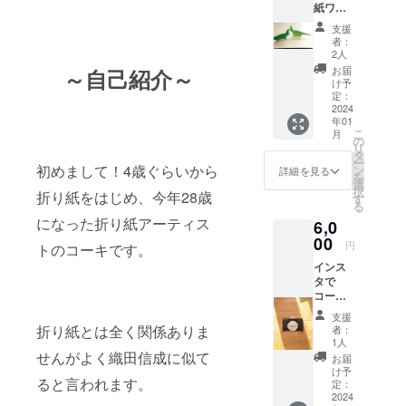
紙ワー
きた折
ク
り紙の
支援
ショッ
世界観
者：
プ ～
を耳飾
2人
マン
りにし
お届
～自己紹介～
ツーマ
まし
け予
ンプラ
た。松
定：
ン～ 誰
2024
竹梅3種
年01
か一人
類で最
こ
月
と真剣
もシン
の
リ
に向き
プルで
タ
ー
合い折
初めまして！4歳ぐらいから
エレガ
ン
詳細を見る
を
り紙を
ントな
選
択
折り紙をはじめ、今年28歳
教える
デザイ
す
る
折り紙
ンで
になった折り紙アーティス
6,0
教室！
す。 色
(交通費
00
は赤、
円
トのコーキです。
は
ピン
インス
別！！)
ク、黄
タで
オンラ
色、薄
コーキ
インで
黄色、
のスポ
の開催
緑、薄
支援
ンサー
はzoom
緑、
折り紙とは全く関係ありま
者：
権 1か
を使用
青、水
1人
月プラ
せんがよく織田信成に似て
します
色と、8
お届
ン 僕の
ので、
種類ご
け予
ると言われます。
インス
zoomを
定：
用意し
タグラ
2024
使用し
ていま