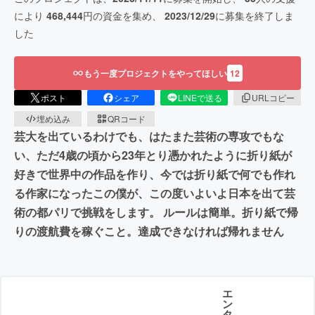
により
468,444
円の資金を集め、
2023/12/29
に募集を終了しま
した
もう一度プロジェクトをやってほしい
12
ポスト
シェア
LINEで送る
URLコピー
埋め込み
QRコード
芸大を出ているわけでも、はたまた芸術の専攻でもな
い、ただ4歳の頃から23年とり憑かれたように折り紙が
好きで世界中の作品を作り、今では折り紙で何でも作れ
る作家になったこの僕が、この度いよいよ日本を出て芸
術の都パリで挑戦をします。 ルールは簡単。折り紙で帰
りの渡航費を稼ぐこと。達成できなければ帰れません
エ
ン
タ