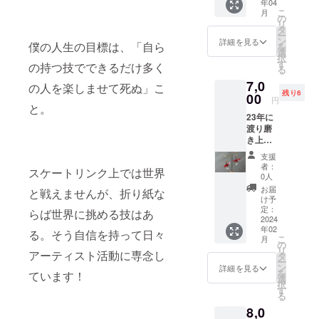
年04
ムのス
たこと
す。備
こ
月
トー
が無い
の
考欄に
リ
リーは1
方は、
タ
ご希望
ー
日150人
以下の
ン
の色を
詳細を見る
僕の人生の目標は、「自ら
を
～300人
ZOOM
選
一緒に
択
ほどが
の公式
す
お送り
の持つ技でできるだけ多く
る
閲覧し
ページ
くださ
7,0
ていま
から
の人を楽しませて死ぬ」こ
い。折
残り6
す ここ
00
zoomの
り鶴の
円
と。
で一日
動作環
幅は約
23年に
ごとに
境の確
3cm 金
渡り磨
更新さ
認をお
具を含
き上げ
れるス
願い致
めた高
てきた
トー
しま
さは約
支援
折り紙
リーに
す。
5cm。
者：
スケートリンク上では世界
の美し
お名前
https://
0人
さを身
を記載
support
お届
と戦えませんが、折り紙な
に着け
致しま
.zoom.u
け予
られる
す！ ス
定：
s/hc/ja/
らば世界に挑める技はあ
アクセ
2024
ポン
articles
年02
サリー
サー期
る。そう自信を持って日々
/201362
こ
月
に。 折
間はフ
の
023-
リ
アーティスト活動に専念し
り鶴イ
ランス
タ
Zoom-
ー
ヤリン
滞在初
ン
%E3%8
詳細を見る
を
ています！
グ / ピア
日から
選
1%AE
択
ス 竹
およそ1
す
%E3%8
る
コース
か月
2%B7%
8,0
です。
間。 本
E3%82