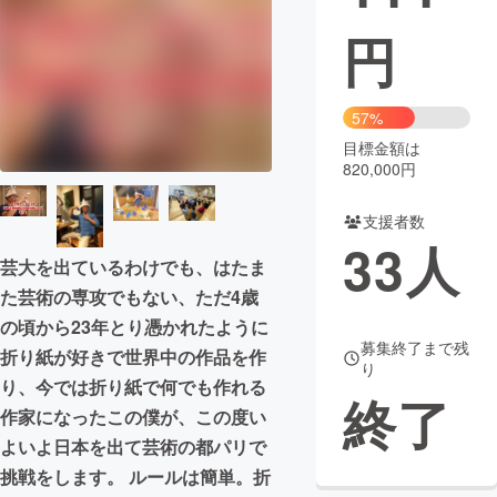
円
まちづくり・地域活性化
CAMPFIRE for Social Good
CAMPFIRE Creation
57%
CAMPFIREふるさと納税
machi-ya
コミュニティ
目標金額は
820,000円
支援者数
33
人
芸大を出ているわけでも、はたま
た芸術の専攻でもない、ただ4歳
の頃から23年とり憑かれたように
募集終了まで残
折り紙が好きで世界中の作品を作
り
り、今では折り紙で何でも作れる
終了
作家になったこの僕が、この度い
よいよ日本を出て芸術の都パリで
挑戦をします。 ルールは簡単。折