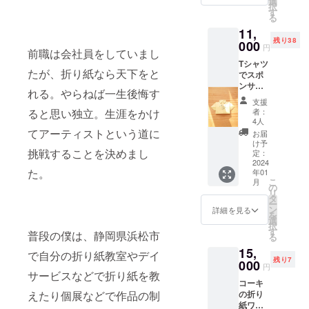
始から3
選
さは約
作れば
択
ス 松
か月間
す
5cm。
クリス
る
コース
以上帰
マス
11,
です。
国する
オーナ
残り38
いまや
000
まで 本
円
メント
前職は会社員をしていまし
職人が
名で
にもな
Tシャツ
全国で
も、メ
るよ！
たが、折り紙なら天下をと
でスポ
一人と
ンショ
リース
ンサー
なって
ンで
れる。やらねば一生後悔す
は6枚の
応援権
しまっ
も、記
支援
紙を使
現地で
た浜松
載希望
者：
ると思い独立。生涯をかけ
用しま
僕が着
の手す
のお名
4人
す。
る服に
き和
てアーティストという道に
前を備
お届
名前や
紙、阿
考欄か
け予
ロゴ、
挑戦することを決めまし
多古和
定：
らお送
メッ
2024
紙。 こ
りくだ
た。
年01
セージ
れをア
さい。
こ
月
を書け
クセサ
の
リ
ます！+
リーに
タ
ー
僕のス
使用し
ン
詳細を見る
を
ポン
た作品
選
択
サーを
です。
す
普段の僕は、静岡県浜松市
る
名乗れ
レジン
15,
ます！
コー
で自分の折り紙教室やデイ
残り7
この券
000
ティン
円
は個数
サービスなどで折り紙を教
グは最
コーキ
制限は
小限
の折り
えたり個展などで作品の制
ありま
に、非
紙ワー
せん。
常に強