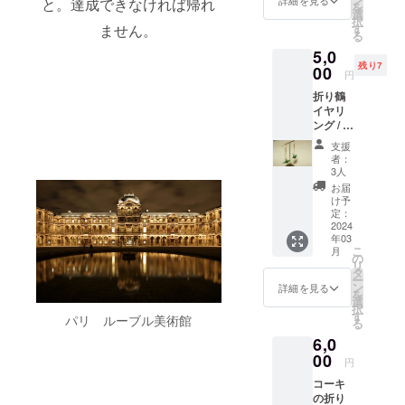
と。達成できなければ帰れ
を
書き、
選
択
真心を
ません。
す
る
込めて
5,0
折り鶴
残り7
を折っ
00
円
て同封
折り鶴
させて
イヤリ
頂きま
ング / ピ
す！
アス 梅
支援
コース
者：
です。
3人
折り紙
お届
の美し
け予
さを身
定：
に着け
2024
年03
られる
こ
月
アクセ
の
リ
サリー
タ
ー
に。 シ
ン
詳細を見る
を
ンプル
選
択
こそ美
す
パリ ルーブル美術館
る
しい。
6,0
そんな
僕の23
00
円
年に渡
コーキ
り磨き
の折り
上げて