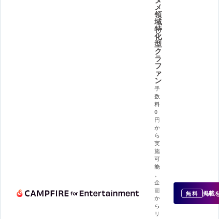
メ
領
域
特
化
型
ク
ラ
フ
ァ
ン
手
数
料
0
円
か
ら
実
施
可
能
。
企
画
掲載
無料
か
ら
リ