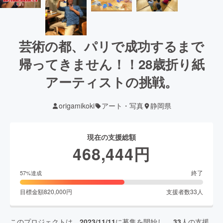
芸術の都、パリで成功するまで
帰ってきません！！28歳折り紙
アーティストの挑戦。
origamikoki
アート・写真
静岡県
現在の支援総額
468,444
円
終了
57
%達成
目標金額
820,000
円
支援者数
33
人
このプロジェクトは、
2023/11/11
に募集を開始し、
33
人の支援