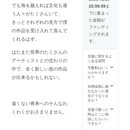
ングの
まで最
に手書
でも海を越えれば文化も違
23:59:59
ま
のち、
後まで
きの想
手間暇
丁寧に
でに集まっ
定なの
う人々がたくさんいて、
かけて
お付き
で、お
た金額が
情熱を
きっとそれぞれの見方で僕
合いし
届け先
込めて
ます！
ファンディ
にシャ
妥協の
の作品を受け入れて喜んで
作品は
ツとペ
ングされま
一切な
二択。2
ンを送
くれるはず。
い作品
枚の折
す。
り、書
を創り
り紙か
いてご
ます！
ら作る
返送い
はたまた世界のたくさんの
完成し
大トロ
ただく
支援に関するよ
た作品
一貫握
形とな
アーティストとの交わりの
くある質問
はクリ
り、同
りま
アケー
手数料はいく
じく2枚
中で、全く新しい形の作品
す。返
スに入
らかかります
から作
送の際
れ、サ
が出来るかもしれない。
か？
るヨッ
は送料
イン入
トで
だけご
りでお
目標金額に届
す。難
負担く
渡しし
かなかった場
易度は
ださ
ま
合どうなりま
ヨット
い…
す！！
すか？
は易し
遠くない将来へのそんなわ
送料込
め、大
み
支援で困った
トロは
くわくがおさまりません。
時はどこに相
シャリ
談したらいい
が立体
ですか？
なので
ある程