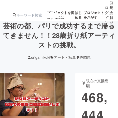
新
ロ
規
グ
会
プロジェクトを掲
はじ
プロジェクト
/
載するには
める
をさがす
イ
員
ン
登
芸術の都、パリで成功するまで帰っ
録
てきません！！28歳折り紙アーティ
ストの挑戦。
人気のプロ
注目のリ
注目の新着プロ
募集終了が近いプ
もうすぐ公開
ジェクト
ターン
ジェクト
ロジェクト
されます
origamikoki
アート・写真
静岡県
アート・写真
音楽
現在の支援総
テクノロジー・ガジェット
ゲーム・サ
額
468,
映像・映画
書籍・雑誌
444
ビジネス・起業
チャレンジ