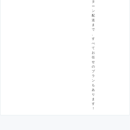
タ
ー
ン
配
送
ま
で
、
す
べ
て
お
任
せ
の
プ
ラ
ン
も
あ
り
ま
す
！