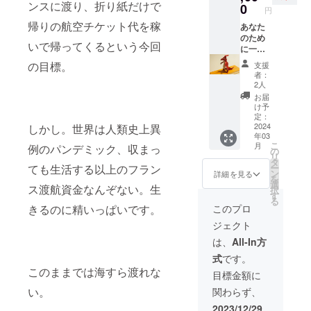
真と異
ンスに渡り、折り紙だけで
0
A0%E8
ちょっ
4cm x
円
なる場
%A6%8
とおっ
厚み約
帰りの航空チケット代を稼
合があ
あなた
1%E4%
きめの
1cm（
りま
のため
BB%B6
折り紙
ピアス /
いで帰ってくるという今回
す。 作
に一作
-
のサイ
イヤリ
品はア
創りま
Window
ズにち
の目標。
ング金
支援
クリル
す。 折
s-
なんだ
者：
具本体
ケース
り紙作
macOS
2人
20cm x
を含
に入れ
品は一
-Linux
20cm。
お届
む）
た上で
般的な
もし対
け予
この中
サイン
造形と
定：
面をご
にだい
入りで
異なり
2024
しかし。世界は人類史上異
希望の
たい収
年03
お渡し
アート
方は、
めてく
こ
月
例のパンデミック、収まっ
しま
として
の
場所の
ださ
リ
す。
の側面
タ
ご指定
い。一
ー
ても生活する以上のフラン
と幾何
ン
を宜し
詳細を見る
応同程
を
学の側
選
くお願
度の面
ス渡航資金なんぞない。生
択
面があ
す
いしま
積であ
る
り、一
す。 オ
このプロ
きるのに精いっぱいです。
れば正
作作り
ンライ
方形で
ジェクト
上げる
ン、対
なくと
のに数
面開催
は、
All-In方
もよし
週間以
は両方
としま
式
です。
上かか
とも時
す！袖
このままでは海すら渡れな
ること
間は1~2
目標金額に
も背面
があり
時間作
も書い
い。
関わらず、
ます。
品が完
てOK！
ヒアリ
成する
2023/12/29
基本的