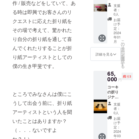
作 / 販売などをしていて、あ
ク
一人好
度の高
支援
ショッ
きなだ
い和紙
者：
る時は即興でお客さんのリ
プ～
け応援
ならで
0人
ファミ
できま
はの経
お届
クエストに応えた折り紙を
リープ
す。サ
年劣化
け予
ラン～
イズ以
定：
も愉し
その場で考えて、驚かれた
家族み
2024
内であ
める一
年01
んなで
り自分の折り紙を通して喜
ればロ
作。 1
こ
月
折り紙
ゴを書
の
作購入
リ
んでくれたりすることが折
教室！
いてフ
タ
される
ー
(対面開
ランス
ン
ごとに
詳細を見る
を
り紙アーティストとしての
催の場
で宣伝
選
本体価
択
合交通
するた
す
格の
僕の生き甲斐です。
る
費は
めに使
10%の
65,
別！！)
うもよ
1000円
残り3
オンラ
000
し。
で和紙
円
インで
ワッペ
職人も
コーキ
の開催
ンを貼
応援し
の折り
はzoom
るもよ
ところでみなさんは僕にこ
ます。
ジナル
を使用
し。基
僕の活
作品
うして出会う前に、折り紙
します
本的に
動を応
支援
ねこ 使
ので、
何を書
援でき
者：
アーティストという人を聞
用用紙
zoomを
いても
0人
ると同
など、
使用し
何をし
時に日
お届
いたことはありますか？
写真と
たこと
てもい
け予
本の世
異なる
が無い
定：
いで
界無形
（．．．ないですよ
場合が
2024
方は、
す！(現
文化遺
年03
ありま
以下の
地で着
ね？！）
産であ