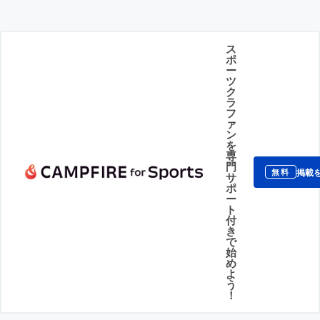
ス
ポ
ー
ツ
ク
ラ
フ
ァ
ン
を
専
門
掲載
無料
サ
ポ
ー
ト
付
き
で
始
め
よ
う
！