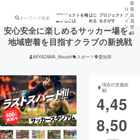
新
ロ
規
グ
会
プロジェクトを掲
はじ
プロジェクト
/
載するには
める
をさがす
イ
員
ン
登
安心安全に楽しめるサッカー場を。
録
地域密着を目指すクラブの新挑戦
人気のプロ
注目のリ
注目の新着プロ
募集終了が近いプ
もうすぐ公開
MIYAZAWA_Atsushi
スポーツ
愛知県
ジェクト
ターン
ジェクト
ロジェクト
されます
アート・写真
音楽
現在の支援総
額
4,45
テクノロジー・ガジェット
ゲーム・サ
8,50
映像・映画
書籍・雑誌
ビジネス・起業
チャレンジ