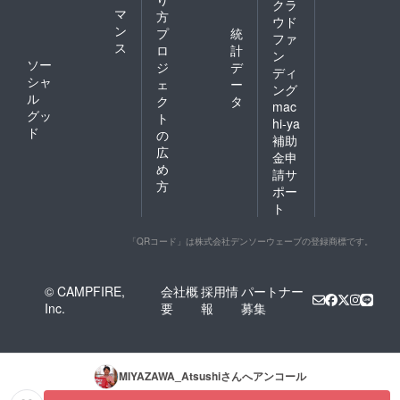
クラ
マ
方
ウド
ン
プ
統
ファ
ス
ロ
計
ン
ソー
ジ
デ
ディ
シャ
ェ
ー
ング
ル
ク
タ
mac
グッ
ト
hi-ya
ド
の
補助
広
金申
め
請サ
方
ポー
ト
「QRコード」は株式会社デンソーウェーブの登録商標です。
© CAMPFIRE,
会社概
採用情
パートナー
Inc.
要
報
募集
MIYAZAWA_Atsushi
さんへアンコール