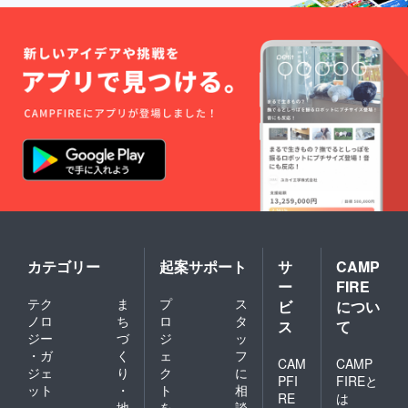
カテゴリー
起案サポート
サ
CAMP
ー
FIRE
テク
ま
プ
ス
ビ
につい
ノロ
ち
ロ
タ
ス
て
ジー
づ
ジ
ッ
・ガ
く
ェ
フ
CAM
CAMP
ジェ
り
ク
に
PFI
FIREと
ット
・
ト
相
RE
は
地
を
談