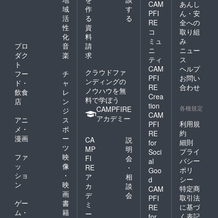
CAM
あんし
域
作
す
PFI
ん・安
活
る
る
RE
全への
性
資
コ
取り組
化
料
ミュ
み
プロ
音
請
ニ
ニュー
ダク
楽
求
ティ
ス
ト
CAM
ヘルプ
クラウドファ
フー
チ
PFI
お問い
ンディングの
ド・
ャ
RE
合わせ
ノウハウを無
飲食
レ
Crea
料で学ぼう
店
ン
tion
各種規定
CAMPFIRE
ジ
CAM
アカデミー
アニ
ス
利用規
PFI
メ・
ポ
約
RE
漫画
ー
CA
説
細則
for
ツ
MP
明
プライ
Soci
ファ
映
FI
会
バシー
al
ッ
像
RE
・
ポリ
Goo
ショ
・
ア
相
シー
d
ン
映
カ
談
特定商
CAM
画
デ
会
取引法
PFI
ゲー
書
ミ
に基づ
RE
ム・
籍
ー
く表記
for