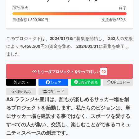
終了
297
%達成
目標金額
1,500,000
円
支援者数
252
人
このプロジェクトは、
2024/01/18
に募集を開始し、
252
人の支援
により
4,458,500
円の資金を集め、
2024/03/31
に募集を終了し
ました
もう一度プロジェクトをやってほしい
40
ポスト
シェア
LINEで送る
URLコピー
埋め込み
QRコード
AS.ラランジャ豊川は、誰もが楽しめるサッカー場を創
るプロジェクトを始動します。私たちのビジョンは、単
にサッカー場を建設する事ではなく、スポーツを愛する
すべての人が集い、交流し、楽しむことができるコミュ
ニティスペースの創造です。