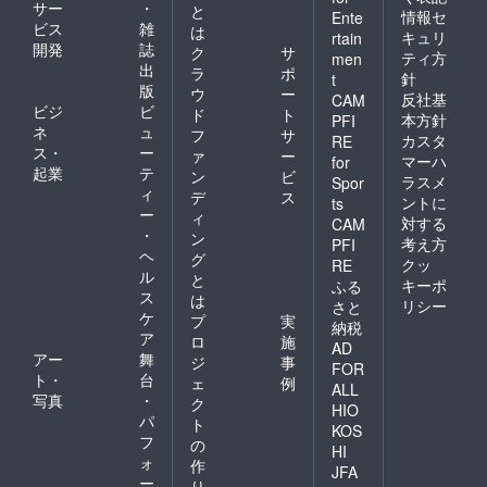
サー
・
と
情報セ
Ente
ビス
雑
は
キュリ
rtain
開発
誌
ク
サ
ティ方
men
出
ラ
ポ
針
t
版
ウ
ー
反社基
CAM
ビジ
ビ
ド
ト
本方針
PFI
ネ
ュ
フ
サ
カスタ
RE
ス・
ー
ァ
ー
マーハ
for
起業
テ
ン
ビ
ラスメ
Spor
ィ
デ
ス
ントに
ts
ー
ィ
対する
CAM
・
ン
考え方
PFI
ヘ
グ
クッ
RE
ル
と
キーポ
ふる
ス
は
リシー
さと
ケ
プ
実
納税
ア
ロ
施
AD
アー
舞
ジ
事
FOR
ト・
台
ェ
例
ALL
写真
・
ク
HIO
パ
ト
KOS
フ
の
HI
ォ
作
JFA
ー
り