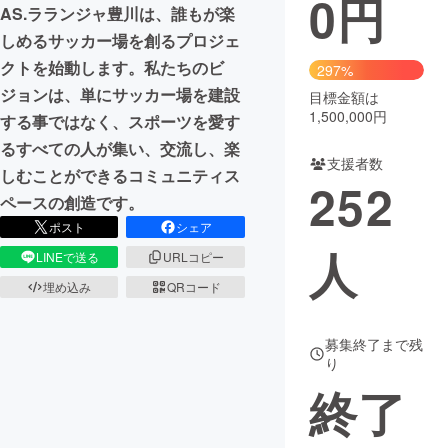
0
円
AS.ラランジャ豊川は、誰もが楽
まちづくり・地域活性化
しめるサッカー場を創るプロジェ
クトを始動します。私たちのビ
297%
ジョンは、単にサッカー場を建設
目標金額は
CAMPFIRE for Social Good
CAMPFIRE Creation
1,500,000円
する事ではなく、スポーツを愛す
CAMPFIREふるさと納税
machi-ya
コミュニティ
るすべての人が集い、交流し、楽
支援者数
しむことができるコミュニティス
252
ペースの創造です。
ポスト
シェア
人
LINEで送る
URLコピー
埋め込み
QRコード
募集終了まで残
り
終了