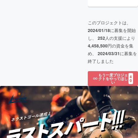
このプロジェクトは、
2024/01/18
に募集を開始
し、
252
人の支援により
4,458,500
円の資金を集
め、
2024/03/31
に募集を
終了しました
もう一度プロジェ
4
クトをやってほし
0
い