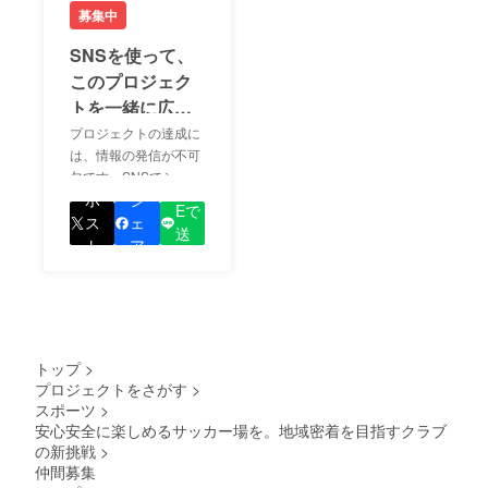
募集中
SNSを使って、
このプロジェク
トを一緒に広め
ましょう！
プロジェクトの達成に
は、情報の発信が不可
欠です。SNSでシェア
LIN
をして、あなたが応援
ポ
シ
Eで
しているプロジェクト
ス
ェ
送
の良さを知ってもらい
ト
ア
る
ましょう！
トップ
>
プロジェクトをさがす
>
スポーツ
>
安心安全に楽しめるサッカー場を。地域密着を目指すクラブ
の新挑戦
>
仲間募集