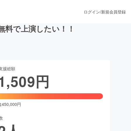
ログイン
/
新規会員登録
無料で上演したい！！
うすぐ公開されます
支援総額
プロダクト
1,509
円
ファッション
スポーツ
50,000円
数
ア
ソーシャルグッド
2
人