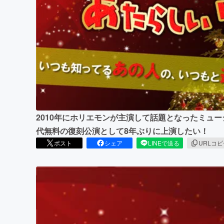
まちづくり・地域活性化
2010年にホリエモンが主演して話題となったミュ
代無料の復刻公演として8年ぶりに上演したい！
ポスト
シェア
LINEで送る
URLコ