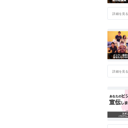
ようと思
り付けや
詳細を見
今回、初
う、とん
日々です
なぜそう
江さんに
れて、何
たことが
もが未定
詳細を見
あの日か
まってく
でいます
ぜひ生の