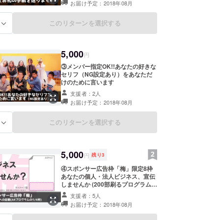
いましたが、そのたびに奮起して頑張り、今では振
お届け予定：2018年08月
インストラクターをするまでに。
このリターンを選択する
る
めての舞台制作がいきなりミュージカルになるとい
でもない展開になっていて、毎日胃がキリキリする
5,000
円
。笑
③メンバー指定OK!!あなたの好きな
セリフ（NG設定あり）をあなただ
なったかというと、とあるイベントの打ち上げで堀
けのために言います
一言「お前らミュージカル公演やってみろ」と言わ
支援者：2人
も考えず「あ、はい、やります」と即答してしまっ
お届け予定：2018年08月
きっかけです。キャストもスタッフも箱も、何もか
の中の決断です。
このリターンを選択する
る
ら３ヶ月、箱や日程も決まり、優秀なスタッフも集
5,000
れました。今ではキャスト一丸となって練習に励ん
円
残り
3
。
④スポンサー広告枠「梅」限定8枠
あなたの個人・法人ビジネス、宣伝
しませんか (200部刷るプログラムへ
エンターテイメントを観にきてください！
の記載(A4プログラムの1/4枠) ※連鎖
支援者：5人
販売取引業（マルチ）、ねずみ講、
お届け予定：2018年08月
特定の団体・個人にかかる政治・選
挙に関する企業、反社会的勢力、意