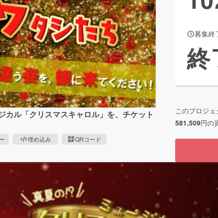
募集終
CAMPFIRE for Social Good
CAMPFIRE Creation
終
CAMPFIREふるさと納税
machi-ya
コミュニティ
このプロジェ
ージカル「クリスマスキャロル」を、チケット
581,509
円の
ピー
埋め込み
QRコード