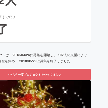
了まで残り
了
クトは、
2018/04/24
に募集を開始し、
102
人の支援により
資金を集め、
2018/05/29
に募集を終了しました
もう一度プロジェクトをやってほしい