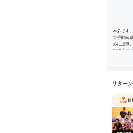
本多です。
大手財閥
めに退職
場環境に
出ること
の半年間
挫折感に苛
計を立てる
リターン
という新
なんとか
ず、自ら
目
こんな私で
ます。
大学の時に
の生活を