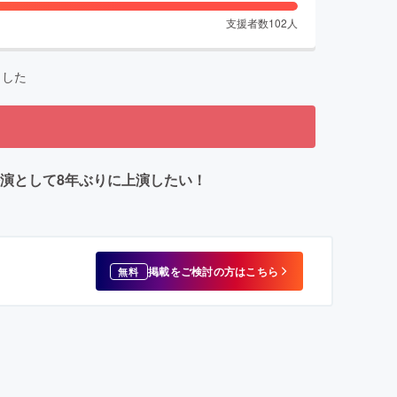
支援者数
102
人
ました
公演として8年ぶりに上演したい！
掲載をご検討の方はこちら
無料