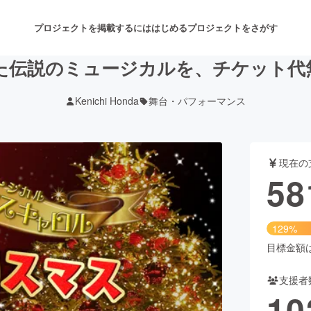
プロジェクトを掲載するには
はじめる
プロジェクトをさがす
た伝説のミュージカルを、チケット代
Kenichi Honda
舞台・パフォーマンス
注目のリターン
注目の新着プロジェクト
募集終了が近いプロジェクト
も
現在の
音楽
舞台・パフォーマンス
58
ゲーム・サービス開発
フード・飲食店
129%
書籍・雑誌出版
アニメ・漫画
目標金額は4
支援者
チャレンジ
ビューティー・ヘルスケ
10