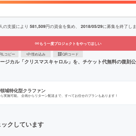
人の支援により
581,509
円の資金を集め、
2018/05/29
に募集を終了し
もう一度プロジェクトをやってほしい
RLコピー
埋め込み
QRコード
ュージカル「クリスマスキャロル」を、チケット代無料の復刻
領域特化型クラファン
から実施可能。 企画からリターン配送まで、すべてお任せのプランもあります！
ェックしています