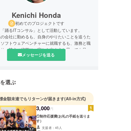
Kenichi Honda
初めてのプロジェクトです
「踊るITコンサル」として活動しています。
系の会社に勤めるも、自身のやりたいことを追うた
、ソフトウェアベンチャーに就職するも、激務と職
より一時うつ状態に。家から出ようと思っても足が
メッセージを送る
を拒否する。職場に行けばヒステリーの毎日。地獄
でした。
まされながら退職し、UBERや映像制作などで生
も立ち行かず死にそうになっていたところ、RPA
を選ぶ
たな分野のコンサルティングという仕事を見出し、
食い扶持を確保。これから、ただの労働者に止まら
の事業として展開していこうと思っています。
標金額未達でもリターンが届きます
(All-in方式)
すが、IT屋さんであると同時にダンサーでもあり
3,000
円
①制作応援費(お礼の手紙を送りま
初めてダンスに出会って以降、20代はダンス一色
す）
していました。最初は本当に下手で、なんどもやめ
支援者：45人