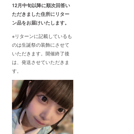
ん。
名前
ていた
12月中旬以降に順次回答い
は、備
だきま
ただきました住所にリター
考欄に
す。 備
記載さ
考欄に
ン品をお届けいたします。
れたお
記載希
名前が
望のお
使用さ
名前
※リターンに記載しているも
れま
（ニッ
す。 ※
クネー
のは生誕祭の装飾にさせて
備考欄
ム可）
へ記載
を記載
いただきます。開催終了後
希望の
くださ
は、発送させていただきま
お名前
い。 ⑤
（ニッ
クラウ
す。
クネー
ドファ
ム）を
ンディ
ご記入
ング限
くださ
定グッ
い。 備
ズ クラ
考欄に
ウド
ニック
ファン
ネーム
ディン
などの
グご支
記載が
援者限
ない場
定の
合は、
グッズ
空欄で
をご用
作成さ
意させ