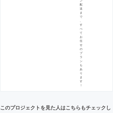
ン
配
送
ま
で
、
す
べ
て
お
任
せ
の
プ
ラ
ン
も
あ
り
ま
す
！
このプロジェクトを見た人はこちらもチェックし