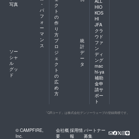
ALL
写真
・
ク
HIO
パ
ト
KOS
フ
の
HI
ォ
作
JFA
ー
り
クラ
マ
方
ウド
ン
プ
統
ファ
ス
ロ
計
ン
ソー
ジ
デ
ディ
シャ
ェ
ー
ング
ル
ク
タ
mac
グッ
ト
hi-ya
ド
の
補助
広
金申
め
請サ
方
ポー
ト
「QRコード」は株式会社デンソーウェーブの登録商標です。
© CAMPFIRE,
会社概
採用情
パートナー
Inc.
要
報
募集