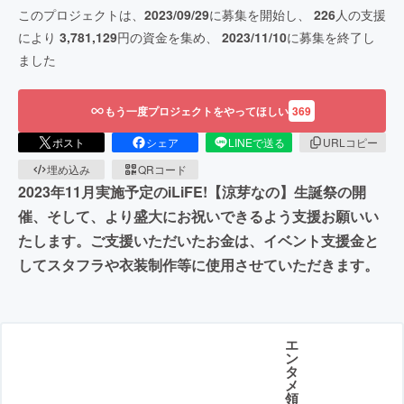
このプロジェクトは、
2023/09/29
に募集を開始し、
226
人の支援
により
3,781,129
円の資金を集め、
2023/11/10
に募集を終了し
ました
もう一度プロジェクトをやってほしい
369
ポスト
シェア
LINEで送る
URLコピー
埋め込み
QRコード
2023年11月実施予定のiLiFE!【涼芽なの】生誕祭の開
催、そして、より盛大にお祝いできるよう支援お願いい
たします。ご支援いただいたお金は、イベント支援金と
してスタフラや衣装制作等に使用させていただきます。
エ
ン
タ
メ
領