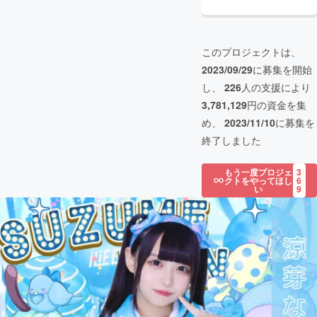
このプロジェクトは、
2023/09/29
に募集を開始
し、
226
人の支援により
3,781,129
円の資金を集
め、
2023/11/10
に募集を
終了しました
もう一度プロジェ
3
クトをやってほし
6
い
9