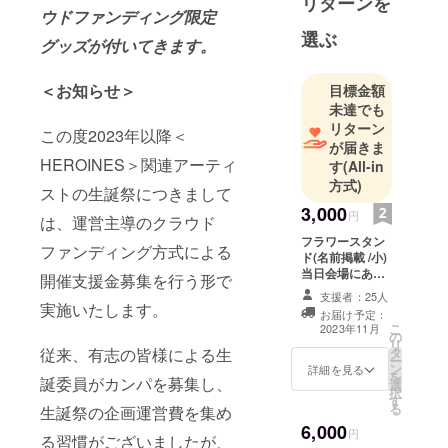
リターンを
ウドファンディング限定
選ぶ
グッズが付いてきます。
＜お知らせ＞
目標金額
未達でも
リターン
この度2023年以降＜
が届きま
HEROINES＞関連アーティ
す
(All-in
方式)
ストの生誕祭につきまして
3,000
円
は、運営主導のクラウド
フラワースタン
ファンディング方式による
ド(名前掲載 /小)
当日会場にある
開催支援金募集を行う形で
フラワースタン
支援者：25人
ドに生誕祭支援
実施いたします。
お届け予定：
者としてお名前
こ
2023年11月
の
を掲載させてい
リ
タ
従来、有志の皆様による生
ただきます。 備
ー
ン
考欄に記載希望
詳細を見る
を
誕委員がカンパを募集し、
選
のお名前（ニッ
択
す
クネーム可）を
る
生誕祭の企画運営費を集め
記載ください。
6,000
※ネームプレート
円
る習慣がございましたが、