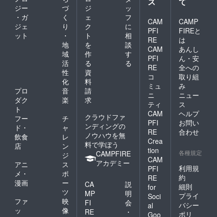
ス
て
ジー
づ
ジ
ッ
・ガ
く
ェ
フ
CAM
CAMP
ジェ
り
ク
に
PFI
FIREと
ット
・
ト
相
RE
は
地
を
談
CAM
あんし
域
作
す
PFI
ん・安
活
る
る
RE
全への
性
資
コ
取り組
化
料
ミュ
み
プロ
音
請
ニ
ニュー
ダク
楽
求
ティ
ス
ト
CAM
ヘルプ
クラウドファ
フー
チ
PFI
お問い
ンディングの
ド・
ャ
RE
合わせ
ノウハウを無
飲食
レ
Crea
料で学ぼう
店
ン
tion
各種規定
CAMPFIRE
ジ
CAM
アカデミー
アニ
ス
利用規
PFI
メ・
ポ
約
RE
漫画
ー
CA
説
細則
for
ツ
MP
明
プライ
Soci
ファ
映
FI
会
バシー
al
ッ
像
RE
・
ポリ
Goo