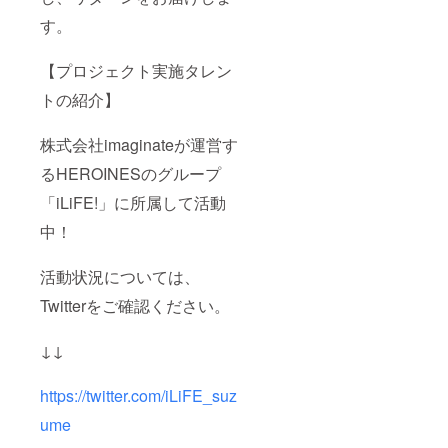
トのお
す。
名前
は、備
考欄に
【プロジェクト実施タレン
記載さ
れたお
トの紹介】
名前が
使用さ
株式会社imaginateが運営す
れま
す。 ※
るHEROINESのグループ
備考欄
へ記載
「iLiFE!」に所属して活動
希望の
お名前
中！
（ニッ
クネー
ム）を
活動状況については、
ご記入
くださ
Twitterをご確認ください。
い。 備
考欄に
↓↓
ニック
ネーム
などの
https://twitter.com/iLiFE_suz
記載が
ない場
ume
合は、
空欄で