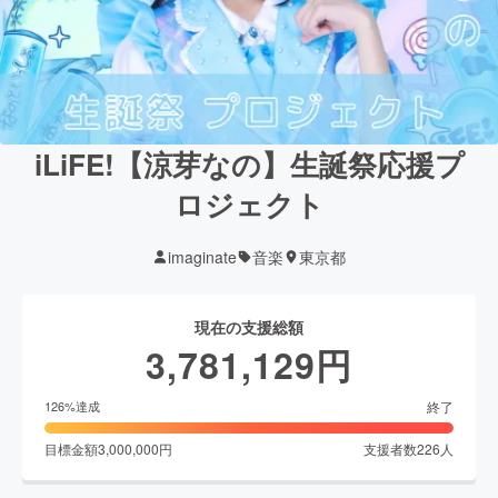
iLiFE!【涼芽なの】生誕祭応援プ
ロジェクト
imaginate
音楽
東京都
現在の支援総額
3,781,129
円
終了
126
%達成
目標金額
3,000,000
円
支援者数
226
人