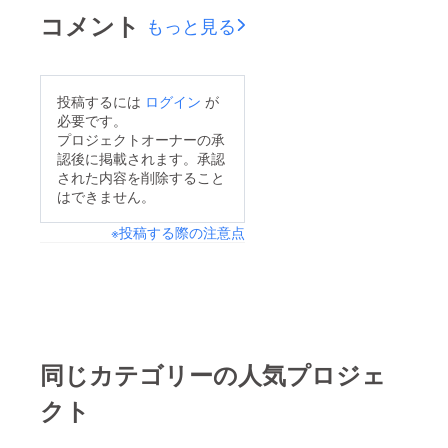
作成さ
コメント
もっと見る
せてい
ただき
ます。
(ミニ旗
など) ※
投稿するには
ログイン
が
お名前
必要です。
（ニッ
プロジェクトオーナーの承
クネー
認後に掲載されます。承認
ム可）
は、6文
された内容を削除すること
字まで
はできません。
お願い
いたし
※投稿する際の注意点
ます。
※特殊文
字・記
号は使
用でき
ませ
ん。 ※
集合写
同じカテゴリーの人気プロジェ
真のデ
ザイン
によっ
クト
て、記
載名の
色や