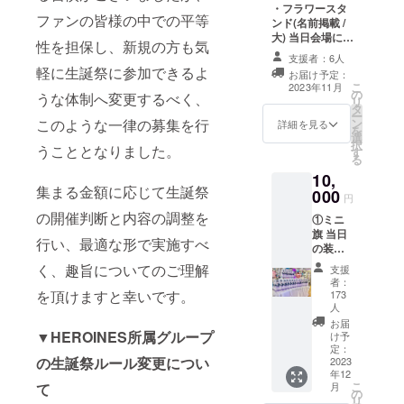
のお持ち帰り不
・フラワースタ
可 ※お名前
ファンの皆様の中での平等
ンド(名前掲載 /
（ニックネーム
大) 当日会場にあ
可）は、6文字ま
性を担保し、新規の方も気
るフラワースタ
でお願いいたし
支援者：6人
ンドに生誕祭支
軽に生誕祭に参加できるよ
ます。 ※特殊文
お届け予定：
援者としてお名
こ
字・記号は使用
2023年11月
の
前を掲載させて
うな体制へ変更するべく、
リ
できません。
タ
いただきます。
ー
ン
このような一律の募集を行
備考欄に記載希
詳細を見る
を
選
望のお名前
択
うこととなりました。
す
（ニックネーム
る
可）を記載くだ
10,
さい。 ※ネーム
集まる金額に応じて生誕祭
000
プレートのお持
円
ち帰り不可 ※お
の開催判断と内容の調整を
①ミニ
名前（ニック
旗 当日
ネーム可）は、6
行い、最適な形で実施すべ
の装飾
文字までお願い
に使用
いたします。 ※
く、趣旨についてのご理解
支援
する、
特殊文字・記号
者：
ミニ旗
を頂けますと幸いです。
173
は使用できませ
を作成
人
ん
致しま
お届
す。 ミ
▼HEROINES所属グループ
け予
ニ旗に
定：
の生誕祭ルール変更につい
2023
は、生
年12
誕祭支
こ
月
て
援者様
の
リ