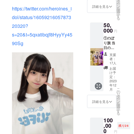
のお名
タ
ー
前
ン
詳細を見る
https://twitter.com/heroines_i
を
（ニッ
選
択
クネー
す
dol/status/16059216057873
る
ム可）
50,
を記載
20320?
000
させて
円
s=20&t=5qxatibqjf8HyyYy45
いただ
①のぼ
きま
90Sg
り旗 当
す。 お
日の装
名前は
飾に使
データ
支援
用す
で印字
者：
る、の
を入れ
17人
ぼり旗
させて
お届
を作成
いただ
け予
致しま
定：
きます
す。 の
2023
生誕祭
年12
ぼり旗
終了
こ
月
には生
の
後、1〜
リ
誕祭支
タ
3週間で
ー
援者様
ン
ミニ旗
詳細を見る
を
のお名
選
に直筆
択
前
す
サイン
る
（ニッ
入れた
100
クネー
ものを
ム可）
,00
ご自宅
残り26
が記載
0
へ郵送
円
されま