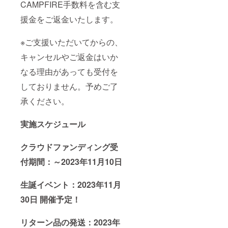
クネー
CAMPFIRE手数料を含む支
考欄に
だきま
り旗
ム可）
ニック
す。
(ポール
は、6文
援金をご返金いたします。
ネーム
グッズ
スタン
字まで
などの
の詳細
ドは付
お願い
記載が
は当日
属しま
※ご支援いただいてからの、
いたし
ない場
までに
せん)を
ます。
キャンセルやご返金はいか
合は、
別途お
ご自宅
※特殊文
空欄で
知らせ
へ郵送
字・記
なる理由があっても受付を
作成さ
させて
させて
号は使
せてい
いただ
いただ
用でき
しておりません。予めご了
ただき
きま
きま
ませ
ます。
す。 ⑤
す。 ④
ん。
承ください。
(ミニ旗
生誕限
フラ
など) ※
定オリ
ワース
お名前
ジナル
タンド
実施スケジュール
（ニッ
ネーム
(名前掲
クネー
プレー
載 ) 当
クラウドファンディング受
ム可）
ト リ
日会場
は、6文
ターン
にある
付期間：～2023年11月10日
字まで
品の郵
フラ
お願い
送と一
ワース
いたし
緒にお
タンド
生誕イベント：2023年11月
ます。
送りい
に生誕
※特殊文
たしま
祭支援
30日 開催予定！
字・記
す。
者とし
号は使
ネーム
てお名
用でき
プレー
前を掲
リターン品の発送：2023年
ませ
トのお
載させ