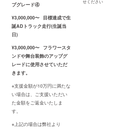
れま
せください
プグレード④
品の郵
だきま
り旗 当
す。 ※
送と一
す。 備
日の装
備考欄
緒にお
考欄に
飾に使
へ記載
¥3,000,000〜 目標達成で生
送りい
記載希
用す
希望の
たしま
望のお
る、の
お名前
誕ADトラック走行(生誕当
す。
名前
ぼり旗
（ニッ
ネーム
（ニッ
を作成
クネー
日)
プレー
クネー
致しま
ム）を
トのお
ム可）
す。 の
ご記入
名前
を記載
ぼり旗
¥3,000,000〜 フラワースタ
くださ
は、備
くださ
には生
い。 備
ンドや舞台装飾のアップグ
考欄に
い。 ④
誕祭支
考欄に
記載さ
クラウ
援者様
ニック
レードに使用させていただ
れたお
ドファ
のお名
ネーム
名前が
ンディ
前
などの
きます。
使用さ
ング限
（ニッ
記載が
れま
定グッ
クネー
ない場
す。 ※
ズ クラ
ム可）
合は、
※支援金額が10万円に満たな
備考欄
ウド
が記載
空欄で
へ記載
ファン
されま
い場合は、ご支援いただい
作成さ
希望の
ディン
す。 生
せてい
お名前
グご支
誕祭終
た金額をご返金いたしま
ただき
（ニッ
援者限
了後、
ます。
す。
クネー
定の
1〜3週
(ミニ旗
ム）を
グッズ
間で直
など) ※
ご記入
をご用
筆サイ
お名前
※上記の場合は弊社より
くださ
意させ
ン入り
（ニッ
い。 備
ていた
の のぼ