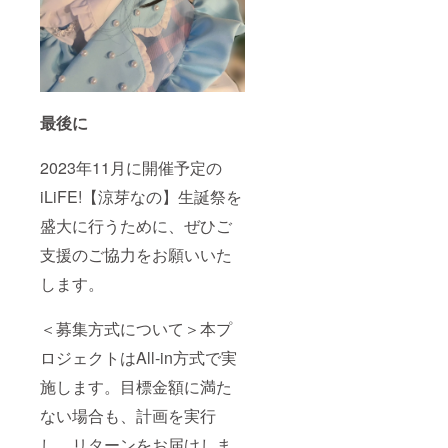
せてい
ていた
ただき
だきま
ます。
す。
(ミニ旗
グッズ
など) ※
の詳細
お名前
は当日
（ニッ
までに
最後に
クネー
別途お
ム可）
知らせ
は、6文
させて
2023年11月に開催予定の
字まで
いただ
お願い
きま
iLiFE!【涼芽なの】生誕祭を
いたし
す。 ⑥
ます。
生誕限
盛大に行うために、ぜひご
※特殊文
定オリ
支援のご協力をお願いいた
字・記
ジナル
号は使
ネーム
します。
用でき
プレー
ません
ト リ
ターン
＜募集方式について＞本プ
品の郵
送と一
ロジェクトはAll-in方式で実
緒にお
送りい
施します。目標金額に満た
たしま
ない場合も、計画を実行
す。
ネーム
し、リターンをお届けしま
プレー