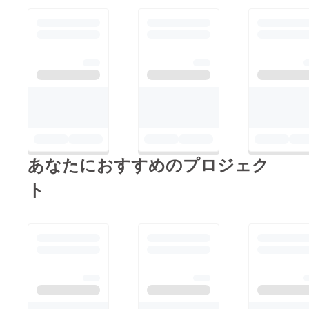
フォン
トが変
わりま
す。 ※
スタン
ド花は
当日限
りお持
ち帰り
可能で
すが、
郵送の
対応は
致しか
あなたにおすすめのプロジェク
ねま
す。 ※
ト
スタン
ド花で
のチェ
キ撮影
は会場
ルール
や情勢
によっ
て対応
できな
い場合
があり