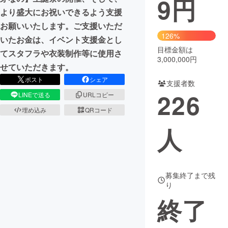
9
円
より盛大にお祝いできるよう支援
まちづくり・地域活性化
お願いいたします。ご支援いただ
126%
いたお金は、イベント支援金とし
目標金額は
CAMPFIRE for Social Good
CAMPFIRE Creation
てスタフラや衣装制作等に使用さ
3,000,000円
CAMPFIREふるさと納税
machi-ya
コミュニティ
せていただきます。
ポスト
シェア
支援者数
226
LINEで送る
URLコピー
埋め込み
QRコード
人
募集終了まで残
り
終了