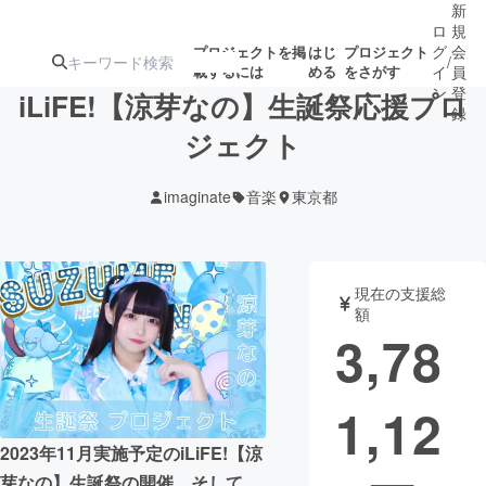
新
ロ
規
グ
会
プロジェクトを掲
はじ
プロジェクト
/
載するには
める
をさがす
イ
員
ン
登
iLiFE!【涼芽なの】生誕祭応援プロ
録
ジェクト
人気のプロ
注目のリ
注目の新着プロ
募集終了が近いプ
もうすぐ公開
imaginate
音楽
東京都
ジェクト
ターン
ジェクト
ロジェクト
されます
アート・写真
音楽
現在の支援総
額
3,78
テクノロジー・ガジェット
ゲーム・サ
1,12
映像・映画
書籍・雑誌
2023年11月実施予定のiLiFE!【涼
ビジネス・起業
チャレンジ
芽なの】生誕祭の開催、そして、