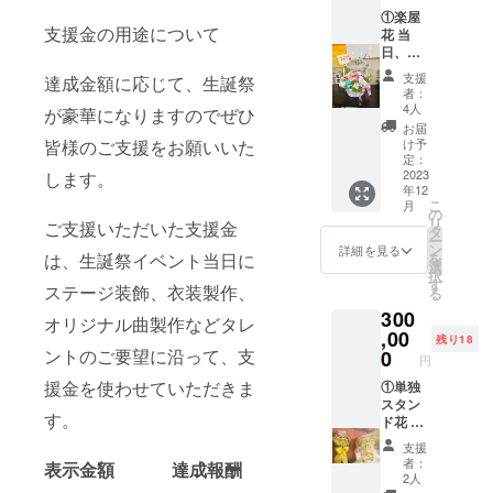
させて
す。 生
①楽屋
いただ
支援金の用途について
誕祭終
花 当
きま
了後、
日、タ
す。 ②
1〜3週
レント
フラ
支援
達成金額に応じて、生誕祭
間で直
が使用
ワース
者：
筆サイ
する楽
タンド
4人
が豪華になりますのでぜひ
ン入り
屋にお
(名前掲
お届
の のぼ
花をお
載 ) 当
け予
皆様のご支援をお願いいた
り旗
届けい
定：
日会場
(ポール
たしま
2023
します。
にある
年12
スタン
す。 使
フラ
こ
月
ドは付
用した
の
ワース
リ
ご支援いただいた支援金
属しま
お花は
タ
タンド
ー
せん)を
郵送は
ン
に生誕
詳細を見る
を
は、生誕祭イベント当日に
ご自宅
いたし
選
祭支援
択
へ郵送
ませ
す
者とし
ステージ装飾、衣装製作、
る
させて
ん。生
てお名
300
いただ
誕イベ
前を掲
オリジナル曲製作などタレ
きま
ント当
,00
載させ
残り18
す。 ②
日、欲
ントのご要望に沿って、支
0
ていた
円
フラ
しい場
だきま
援金を使わせていただきま
ワース
合はス
①単独
す。 備
タンド
タッフ
スタン
考欄に
す。
(名前掲
にご相
ド花 生
記載希
載 ) 当
談くだ
誕祭支
望のお
支援
日会場
さい。
援者様
名前
者：
表示金額 達成報酬
にある
②のぼ
のお名
（ニッ
2人
フラ
り旗 当
前