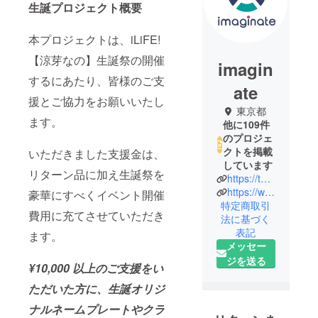
生誕プロジェクト概要
本プロジェクトは、iLiFE!
【涼芽なの】生誕祭の開催
imagin
するにあたり、皆様のご支
ate
援とご協力をお願いいたし
東京都
ます。
他に109件
のプロジェ
クトを掲載
いただきました支援金は、
しています
リターン品に加え生誕祭を
https://twitter.com/heroines_idol/
https://www.imaginate.jp/
豪華にすべくイベント開催
特定商取引
費用に充てさせていただき
法に基づく
表記
ます。
メッセー
ジを送る
¥10,000 以上のご支援をい
ただいた方に、生誕オリジ
ナルネームプレートやクラ