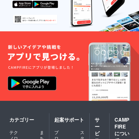
カテゴリー
起案サポート
サ
CAMP
ー
FIRE
テク
ま
プ
ス
ビ
につい
ノロ
ち
ロ
タ