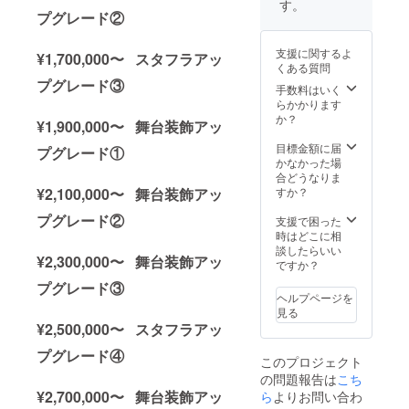
知らせ
す。
ファン
(ポール
SNS掲
プグレード②
させて
ディン
スタン
載に使
いただ
グご支
ドは付
用する
きま
支援に関するよ
¥1,700,000〜 スタフラアッ
援者限
属しま
生誕祭
す。 ④
くある質問
定の
せん)を
の集合
生誕限
プグレード③
グッズ
ご自宅
写真
手数料はいく
定オリ
をご用
へ郵送
に、特
らかかります
ジナル
意させ
させて
別支援
か？
ネーム
¥1,900,000〜 舞台装飾アッ
ていた
いただ
者枠と
プレー
だきま
きま
してお
目標金額に届
ト リ
プグレード①
す。
す。 ③
名前を
かなかった場
ターン
グッズ
フラ
記載さ
合どうなりま
品の郵
の詳細
ワース
せてい
すか？
¥2,100,000〜 舞台装飾アッ
送と一
は当日
タンド
ただき
緒にお
までに
(名前掲
ます。
プグレード②
支援で困った
送りい
別途お
載 ) 当
また、
時はどこに相
たしま
知らせ
日会場
作成し
談したらいい
す。
¥2,300,000〜 舞台装飾アッ
させて
にある
た集合
ですか？
ネーム
いただ
フラ
写真の
プレー
プグレード③
きま
ワース
データ
トのお
ヘルプページを
す。 ④
タンド
はメー
名前
見る
生誕限
に生誕
ルにて
は、備
¥2,500,000〜 スタフラアッ
定オリ
祭支援
後日お
考欄に
ジナル
者とし
送りさ
記載さ
プグレード④
このプロジェクト
ネーム
てお名
せてい
れたお
の問題報告は
こち
プレー
前を掲
ただき
名前が
ト リ
載させ
ます。
¥2,700,000〜 舞台装飾アッ
ら
よりお問い合わ
使用さ
ターン
ていた
③のぼ