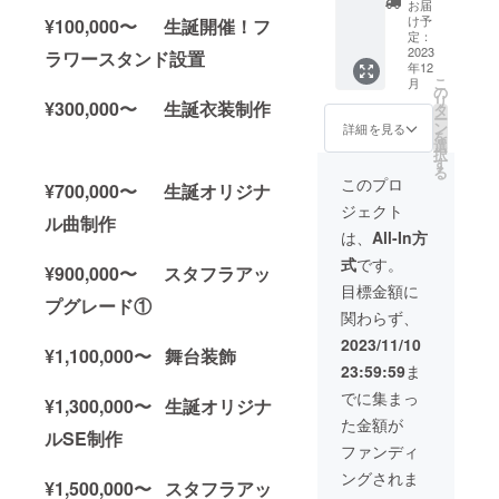
クネー
お届
ワース
日の装
（ニッ
ム可）
け予
¥100,000〜 生誕開催！フ
タンド
飾に使
クネー
定：
を記載
に生誕
用す
ム可）
2023
ラワースタンド設置
くださ
年12
祭支援
る、の
が記載
い。 ③
こ
月
者とし
ぼり旗
された
の
クラウ
リ
てお名
を作成
単独ス
¥300,000〜 生誕衣装制作
タ
ドファ
ー
前を掲
致しま
タンド
ン
ンディ
詳細を見る
を
載させ
す。 の
花を会
選
ング限
択
ていた
ぼり旗
場に設
す
定グッ
る
だきま
には生
置致し
ズ クラ
このプロ
¥700,000〜 生誕オリジナ
す。 備
誕祭支
ます。
ウド
ジェクト
考欄に
援者様
単独ス
ファン
ル曲制作
記載希
のお名
タンド
ディン
は、
All-In方
望のお
前
花の前
グご支
式
です。
名前
（ニッ
で撮影
援者限
¥900,000〜 スタフラアッ
（ニッ
クネー
したソ
定の
目標金額に
クネー
ム可）
ロチェ
プグレード①
グッズ
関わらず、
ム可）
が記載
キを後
をご用
を記載
されま
日、リ
意させ
2023/11/10
¥1,100,000〜 舞台装飾
くださ
す。 生
ターン
ていた
23:59:59
ま
い。 ③
誕祭終
品と共
だきま
クラウ
了後、
に郵送
す。
でに集まっ
¥1,300,000〜 生誕オリジナ
ドファ
1〜3週
いたし
グッズ
た金額が
ンディ
間で直
ます。
の詳細
ルSE制作
ング限
筆サイ
②集合
は当日
ファンディ
定グッ
ン入り
写真SP
までに
ングされま
ズ クラ
の のぼ
クレ
別途お
¥1,500,000〜 スタフラアッ
ウド
り旗
ジット