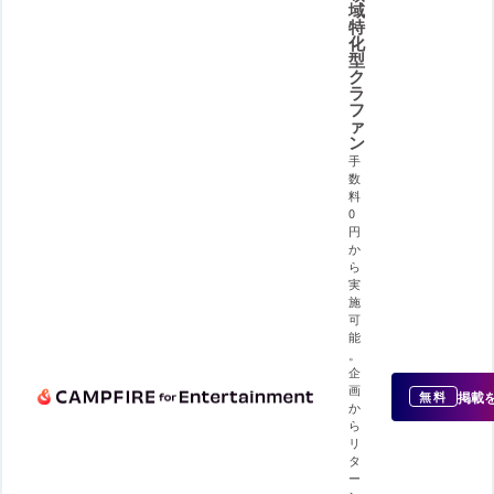
域
特
化
型
ク
ラ
フ
ァ
ン
手
数
料
0
円
か
ら
実
施
可
能
。
企
画
掲載
無料
か
ら
リ
タ
ー