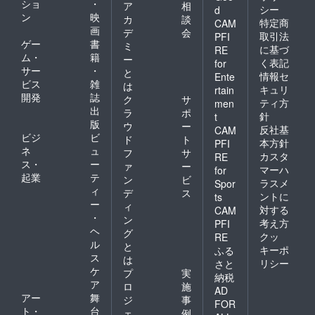
ショ
・
ア
相
シー
d
ン
映
カ
談
特定商
CAM
画
デ
会
取引法
PFI
ゲー
書
ミ
に基づ
RE
ム・
籍
ー
く表記
for
サー
・
と
情報セ
Ente
ビス
雑
は
キュリ
rtain
開発
誌
ク
サ
ティ方
men
出
ラ
ポ
針
t
版
ウ
ー
反社基
CAM
ビジ
ビ
ド
ト
本方針
PFI
ネ
ュ
フ
サ
カスタ
RE
ス・
ー
ァ
ー
マーハ
for
起業
テ
ン
ビ
ラスメ
Spor
ィ
デ
ス
ントに
ts
ー
ィ
対する
CAM
・
ン
考え方
PFI
ヘ
グ
クッ
RE
ル
と
キーポ
ふる
ス
は
リシー
さと
ケ
プ
実
納税
ア
ロ
施
AD
アー
舞
ジ
事
FOR
ト・
台
ェ
例