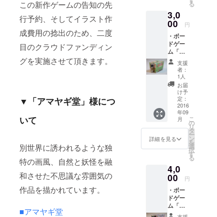
この新作ゲームの告知の先
る
張ユ
3,0
ニット
行予約、そしてイラスト作
を付け
00
円
て発送
成費用の捻出のため、二度
・ボー
させて
ドゲー
頂きま
目のクラウドファンディン
ム「コ
す。 ※
ロポッ
グを実施させて頂きます。
すでに
支援
クル
「陰陽
者：
見～つ
賽」を
1人
け
お持ち
お届
た！」
で、拡
け予
・限定
張ユ
定：
▼「アマヤギ堂」様につ
ステッ
2016
ニット
年09
カー 学
だけが
いて
こ
月
童保育
欲しい
の
リ
でも大
という
タ
ー
人気の
方は、
ン
詳細を見る
を
ボード
他の項
選
別世界に誘われるような独
択
ゲー
目にお
す
る
ム、
特の画風、自然と妖怪を融
申し込
4,0
「コロ
みいた
和させた不思議な雰囲気の
ポック
00
だいた
円
ル 見
上、
作品を描かれています。
・ボー
～つけ
「陰陽
ドゲー
た！」
賽 拡
ム「か
に、イ
張ユ
■アマヤギ堂
いち
ラスト
ニット
支援