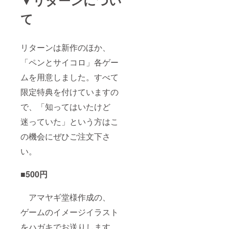
よる転
て
売 -
NG
例：ブ
ログな
リターンは新作のほか、
どで絵
につい
「ペンとサイコロ」各ゲー
ての記
事を書
ムを用意しました。すべて
く、店
舗等公
限定特典を付けていますの
の場所
に展示
で、「知ってはいたけど
する -
迷っていた」という方はこ
OK（著
作人格
の機会にぜひご注文下さ
権はア
マヤギ
い。
堂が保
持し永
久に放
■500円
棄しま
せん）
アマヤギ堂様作成の、
ゲームのイメージイラスト
をハガキでお送りします。