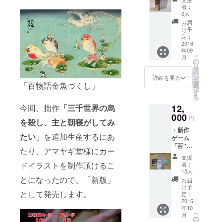
ん」 ・
を作成
希望」
者：
和菓子
頂いた
とコメ
0人
「かい
「ぐ
ントを
お届
ちん」
るっ
お願い
け予
ゲーム
ぐ」さ
定：
しま
「かい
2016
んの作
す。
年09
ちん」
成され
（コメ
こ
月
に、
たイラ
の
ント記
リ
ゲーム
ストの
タ
入によ
ー
名と駒
ステッ
ン
る追加
詳細を見る
を
のデザ
「百物語金魚づくし」
カーを
選
費用は
択
インの
付けさ
す
頂きま
る
元と
せて頂
せん。
今回、拙作
「三千世界の烏
12,
なった
きま
他のリ
金沢の
000
す。
ターン
円
を殺し、主と朝寝がしてみ
和菓子
ゲーム
の発送
・新作
「かい
紹介
時に同
たい」
を追加生産するにあ
ゲーム
ちん」
ペー
梱・同
「百"怪
をセッ
ジ：
封させ
たり、アマヤギ堂様にカー
"夜行」
トでお
http://p
て頂き
支援
＋限定
送りし
enanddi
ドイラストを制作頂けるこ
ます）
者：
プロモ
ます。
ce.web
15人
ゲーム
カード
とになったので、「新版」
※和菓子
crow.jp/
紹介
お届
・カー
「かい
korobo
け予
ペー
として発売します。
ドゲー
ちん」
定：
kkuru.h
ジ：：
ム「三
2016
の消費
tml
http://p
年10
千世界
期限は2
enanddi
こ
月
の烏を
週間で
の
ce.web