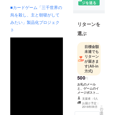
ジを送る
す。
■カードゲーム「三千世界の
家に人を呼
烏を殺し、主と朝寝がして
んでのゲー
ム大会をや
みたい」製品化プロジェク
リターンを
るうち、好
ト
きが高じて
選ぶ
ゲームを自
作するよう
目標金額
になりまし
未達でも
た。
リターン
日本ではま
が届きま
だまだマイ
す
(All-in
方式)
ナーなアナ
ログゲーム
500
円
が、少しで
お礼のメール
も広まれば
と、ゲームのイ
メージポスト
良いと思っ
カードを送付さ
支援者：0人
ています。
せて頂きます。
お届け予定：
こ
2016年09月
の
リ
タ
ー