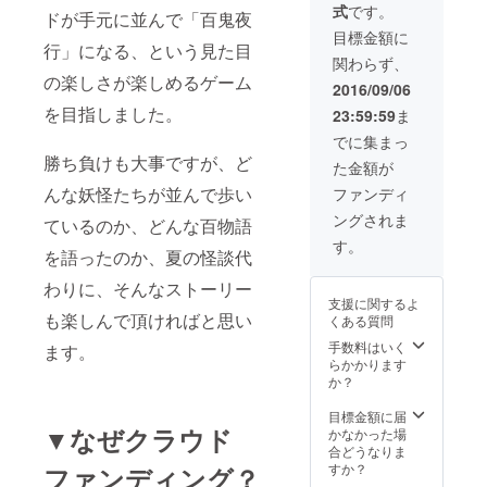
棋については下
式
です。
お名前
ドが手元に並んで「百鬼夜
記をご参照下さ
をマ
い。 下記のルー
目標金額に
行」になる、という見た目
ニュア
ルには色々と不
関わらず、
ルに記
備があるため、
の楽しさが楽しめるゲーム
載 新作
実際にはルール
2016/09/06
「百"怪
をチューニング
を目指しました。
23:59:59
ま
"夜行」
した上でお届け
に登場
します。 その旨
でに集まっ
する妖
をご了承下さ
勝ち負けも大事ですが、ど
た金額が
怪を一
い。 また、将棋
種類、
んな妖怪たちが並んで歩い
やチェスなどの
ファンディ
決めて
ゲームのルール
ングされま
頂けま
ているのか、どんな百物語
をあらかじめご
す。 ま
存じの方が遊べ
す。
を語ったのか、夏の怪談代
た、
るゲームである
「アマ
ことをご理解の
わりに、そんなストーリー
ヤギ
上、ご注文下さ
支援に関するよ
堂」様
い。
も楽しんで頂ければと思い
くある質問
に描き
http://togetter.c
下ろし
手数料はいく
om/li/954963
ます。
ていた
らかかります
だく、
か？
妖怪の
原画を
目標金額に届
▼なぜクラウド
お届け
かなかった場
しま
合どうなりま
す。
すか？
ファンディング？
（アマ