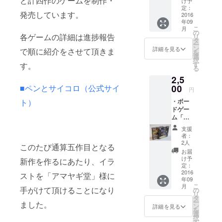
と計四作のゲームを制作・
け予
てみた
定：
発売しています。
い」新
2016
年09
版 プロ
こ
月
ジェク
の
各ゲームの詳細は進捗報告
リ
トの限
タ
ー
定特典
ン
詳細を見る
で順に紹介をさせて頂きま
を
とし
選
択
て、限
す
す。
る
定ポス
2,5
ターを
お送り
■ペンとサイコロ（公式サイ
00
円
しま
ト）
・ボー
す。 ※
ドゲー
写真は
ム「陰
旧版の
陽賽－
物です
支援
おん
者：
みょう
2人
このたび通算五作目となる
さい
お届
－」 ・
け予
新作を作るにあたり、イラ
拡張ユ
定：
ニット
2016
ストを「アマヤギ堂」様に
年09
「二階
こ
月
建」 今
手がけて頂けることになり
の
リ
回のプ
タ
ー
ました。
ロジェ
ン
詳細を見る
を
クト限
選
択
定の拡
す