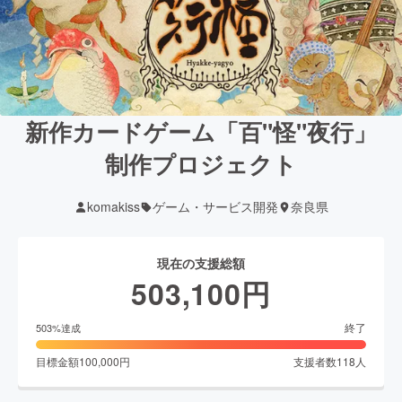
新作カードゲーム「百"怪"夜行」
制作プロジェクト
komakiss
ゲーム・サービス開発
奈良県
現在の支援総額
503,100
円
終了
503
%達成
目標金額
100,000
円
支援者数
118
人