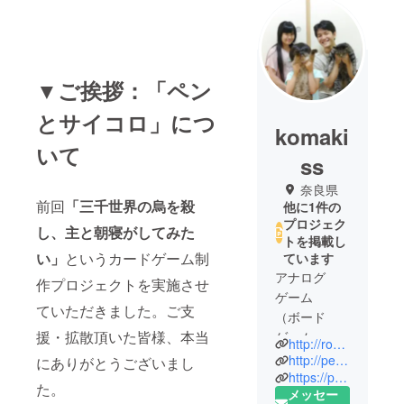
▼ご挨拶：「ペン
とサイコロ」につ
komaki
いて
ss
奈良県
前回
「三千世界の烏を殺
他に1件の
プロジェク
し、主と朝寝がしてみた
トを掲載し
い」
というカードゲーム制
ています
アナログ
作プロジェクトを実施させ
ゲーム
ていただきました。ご支
（ボード
援・拡散頂いた皆様、本当
ゲーム・
http://roy.hatenablog.com/
カードゲー
http://penanddice.webcrow.jp/
にありがとうございまし
ム）大好き
https://pen-and-dice.booth.pm/
た。
メッセー
な夫婦で