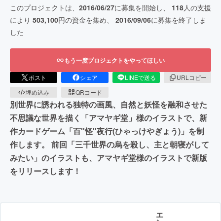
このプロジェクトは、
2016/06/27
に募集を開始し、
118
人の支援
により
503,100
円の資金を集め、
2016/09/06
に募集を終了しま
した
もう一度プロジェクトをやってほしい
ポスト
シェア
LINEで送る
URLコピー
埋め込み
QRコード
別世界に誘われる独特の画風、自然と妖怪を融和させた
不思議な世界を描く「アマヤギ堂」様のイラストで、新
作カードゲーム「百"怪"夜行(ひゃっけやぎょう)」を制
作します。 前回「三千世界の烏を殺し、主と朝寝がして
みたい」のイラストも、アマヤギ堂様のイラストで新版
をリリースします！
エ