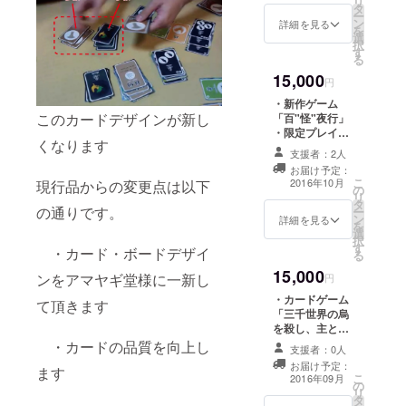
リ
殺し、
す。お
タ
crow.jp/
ー
主と朝
早めに
ン
詳細を見る
onmyo
を
寝がし
ご賞味
選
usai.ht
択
てみた
くださ
す
ml
る
い」＋
い。
15,000
限定ポ
ゲーム
円
スター
紹介
・新作ゲーム
・ボー
ペー
このカードデザインが新し
「百"怪"夜行」
ドゲー
ジ：
・限定プレイ
ム「陰
http://p
くなります
マット ・限定プ
陽賽」
enanddi
支援者：2人
ロモーション
＋限定
ce.web
お届け予定：
カード ・お名前
拡張ユ
crow.jp/
こ
2016年10月
現行品からの変更点は以下
の
をマニュアルに
ニット
kaichin.
リ
タ
記載 新作
・ボー
の通りです。
html
ー
ン
「百"怪"夜行」
詳細を見る
ドゲー
を
選
のイメージポス
ム「コ
択
す
ターをプレイ
・カード・ボードデザイ
ロポッ
る
マットにしてお
クル
15,000
ンをアマヤギ堂様に一新し
届けします。 他
円
見～つ
のゲームでもご
け
・カードゲーム
て頂きます
使用頂けるよ
た！」
「三千世界の烏
う、マットには
＋ス
を殺し、主と朝
枠などを印刷し
テッ
寝がしてみた
・カードの品質を向上し
ない形で作成し
支援者：0人
カー ・
い」新版 ・限定
ます。
お届け予定：
ボード
ます
プレイシート ・
こ
2016年09月
ゲーム
の
限定ポスター プ
リ
「かい
タ
ロジェクトの限