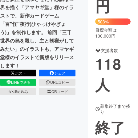
円
界を描く「アマヤギ堂」様のイラ
まちづくり・地域活性化
ストで、新作カードゲーム
503%
「百"怪"夜行(ひゃっけやぎょ
目標金額は
CAMPFIRE for Social Good
CAMPFIRE Creation
う)」を制作します。 前回「三千
100,000円
CAMPFIREふるさと納税
machi-ya
コミュニティ
世界の烏を殺し、主と朝寝がして
みたい」のイラストも、アマヤギ
支援者数
118
堂様のイラストで新版をリリース
します！
ポスト
シェア
人
LINEで送る
URLコピー
埋め込み
QRコード
募集終了まで残
り
終了