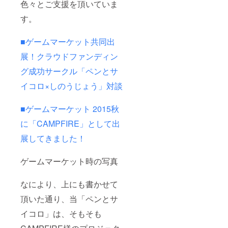
色々とご支援を頂いていま
うお願
いしま
す。
す。
著作
権・肖
■ゲームマーケット共同出
像権に
展！クラウドファンディン
問題が
あると
グ成功サークル「ペンとサ
考えら
れるも
イコロ×しのうじょう」対談
のはお
断りさ
せて頂
■ゲームマーケット 2015秋
きま
す。
に「CAMPFIRE」として出
譲渡す
る原画
展してきました！
につい
ては飽
ゲームマーケット時の写真
くまで
も個人
所有を
なにより、上にも書かせて
目的と
し、
頂いた通り、当「ペンとサ
著作権
（著作
イコロ」は、そもそも
複製
権、著