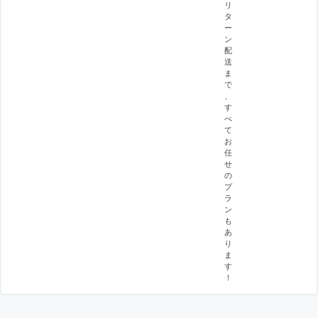
リ
タ
ー
ン
配
送
ま
で
、
す
べ
て
お
任
せ
の
プ
ラ
ン
も
あ
り
ま
す
！