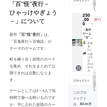
「五次元将棋」
ご使用頂けるよ
賞味く
「百"怪"夜行－
を
選
新作「百"怪"夜
う、マットには
ださ
択
す
行」のプレイ
枠などを印刷し
い。
る
ひゃっけやぎょう
マットセットに
ない形で作成し
250
加え、「五次元
ます。 また、
,00
－」について
将棋」をお付け
ゲームで使用し
残り1
0
します。 「五次
ている妖怪を
円
元将棋」はアイ
ブックレットに
・新作
デアとして発表
してお届けしま
ゲーム
新作
「百"怪"夜行」
は、
し、多数の反応
す。
「百"怪
を頂いた作品で
「百鬼夜行＋百物語」が
"夜行」
すが、 ・各
支援
・好き
ゲームのルール
者：
テーマのゲームです。
な妖怪
を理解して遊べ
0人
をゲー
る方が少ない
お届
ムに追
・駒の制作が
け予
町を練り歩く妖怪のカード
加 ＋
定：
個人制作では困
その妖
2016
難 という二点の
を集め、それをまとめて公
年10
怪の原
ため、製品化を
こ
月
画 ・限
開できれば点数になりま
の
断念しました。
リ
定プレ
タ
この「五次元将
ー
す。
イマッ
ン
棋」を本プロ
詳細を見る
を
ト ・限
選
ジェクト限定で
択
定カー
す
お届けします。
る
ゲームとしては2～4人で短
ド ・限
完全限定生産の
このプロ
定「妖
ため、数量は限
時間で遊べる軽いものです
ジェクト
怪ブッ
定とさせて頂き
クレッ
ます。 五次元将
は、
All-In方
が、手に入れた妖怪のカー
ト」 ・