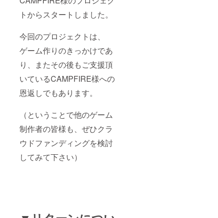
CAMPFIRE様のプロジェク
作頒布
トからスタートしました。
権、著
作譲渡
権等）
今回のプロジェクトは、
は原画
所有者
ゲーム作りのきっかけであ
に発生
しない
り、またその後もご支援頂
ものと
しま
いているCAMPFIRE様への
す。
恩返しでもあります。
例：転
用流用
及び複
（ということで他のゲーム
製 -
NG（著
制作者の皆様も、ぜひクラ
作権
（使用
ウドファンディングを検討
権）は
ペンと
してみて下さい）
サイコ
ロが保
持しま
す。）
例：
オーク
ション
▼リターンについ
などに