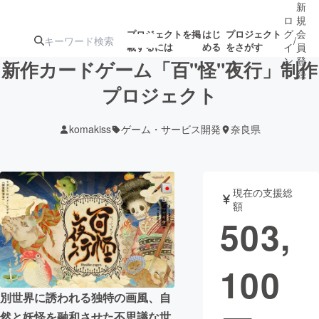
新
ロ
規
グ
会
プロジェクトを掲
はじ
プロジェクト
/
載するには
める
をさがす
イ
員
ン
登
新作カードゲーム「百"怪"夜行」制作
録
プロジェクト
人気のプロ
注目のリ
注目の新着プロ
募集終了が近いプ
もうすぐ公開
komakiss
ゲーム・サービス開発
奈良県
ジェクト
ターン
ジェクト
ロジェクト
されます
アート・写真
音楽
現在の支援総
額
503,
テクノロジー・ガジェット
ゲーム・サ
100
映像・映画
書籍・雑誌
別世界に誘われる独特の画風、自
ビジネス・起業
チャレンジ
然と妖怪を融和させた不思議な世