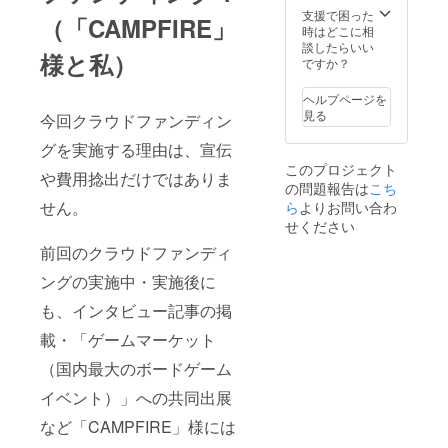
ヤギ堂
支援で困った
（「CAMPFIRE」
様の原
時はどこに相
画をお
談したらいい
様と私）
持ちの
ですか？
方は数
人しか
ヘルプページを
いらっ
見る
今回クラウドファンディン
しゃら
ないそ
グを実施する理由は、宣伝
うなの
このプロジェクト
で、非
や費用捻出だけではありま
の問題報告は
こち
常に貴
重で
せん。
ら
よりお問い合わ
す） ※
せください
ご注意
前回のクラウドファンディ
「百
鬼夜
ングの実施中・実施後に
行」を
テーマ
も、インタビュー記事の掲
にした
ゲーム
載・「ゲームマーケット
ですの
で、そ
（国内最大のボードゲーム
れに
イベント）」への共同出展
沿った
妖怪を
など「CAMPFIRE」様には
ご指示
頂くよ