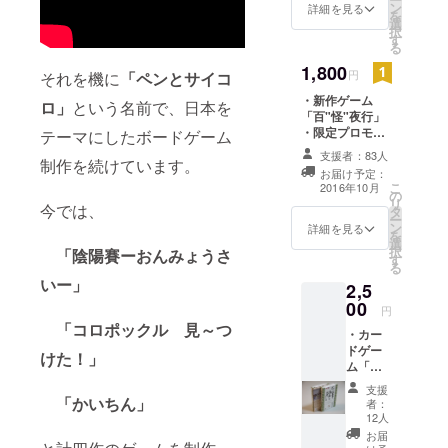
ン
詳細を見る
を
選
択
す
る
1,800
円
それを機に
「ペンとサイコ
・新作ゲーム
ロ」
という名前で、日本を
「百"怪"夜行」
・限定プロモー
テーマにしたボードゲーム
ションカード ・
支援者：83人
制作を続けています。
お名前をマニュ
お届け予定：
アルに記載 新作
こ
2016年10月
の
ゲームの
リ
今では、
タ
「百"怪"夜行」
ー
ン
を予約購入いた
詳細を見る
を
選
だけます。 予約
択
「陰陽賽ーおんみょうさ
す
特典の限定ポス
る
ターに加え、マ
いー」
2,5
ニュアルにお名
00
前を記載させて
円
頂きます。 （特
「コロポックル 見～つ
・カー
に希望がなけれ
ドゲー
けた！」
ばCAMPFIREの
ム「三
IDを記載しま
千世界
す。ご希望の方
支援
の烏を
「かいちん」
はご連絡くださ
者：
殺し、
12人
い）
主と朝
お届
寝がし