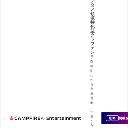
ン
タ
メ
領
域
特
化
型
ク
ラ
フ
ァ
ン
手
数
料
0
円
か
ら
実
施
可
能
。
企
画
掲載
無料
か
ら