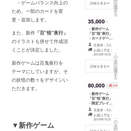
ー
・ゲームバランス向上の
ち
ン
定特典として、
詳細を見る
を
ん」
選
限定ポスターを
択
ため、一部のカードを変
＋
す
お送りします。
る
「かい
他のゲームでも
更・追加します。
35,000
ちん」
ご使用頂けるよ
円
（和菓
う、マットには
・新作ゲーム
子）
枠などを印刷し
また、新作
「百"怪"夜行」
「百"怪"夜行」
「ペン
ない形で作成し
・カードゲーム
とサイ
のイラストも併せて作成頂
ます。
「三千世界の烏
コロ」
支援者：3人
を殺し、主と朝
の全５
くことが決定しました。
お届け予定：
寝がしてみた
ゲーム
こ
2016年10月
の
い」新版 ・限定
と、各
リ
タ
プレイマット ・
新作ゲームは百鬼夜行を
特典を
ー
ン
限定プロモー
詳細を見る
詰め合
を
テーマにしていますが、そ
選
ションカード ・
わせて
択
す
限定「妖怪ブッ
特別価
る
の妖怪の数々をデザインい
クレット」 ・お
格でお
80,000
名前をマニュア
送りし
円
残り6
ただきます。
ルに記載
ます。
・新作ゲーム
（百"怪"夜行）
※和菓子
「百"怪"夜行」
・限定ポスター
「かい
・限定プレイ
新作「百"怪"夜
ちん」
マット ・限定プ
行」のイメージ
の消費
支援者：0人
ロモーション
ポスターをプレ
期限は2
お届け予定：
カード ・お名前
イマットにして
週間で
こ
2016年10月
の
をマニュアルに
お届けします。
▼新作ゲーム
す。早
リ
タ
記載 ・限定生産
他のゲームでも
めにご
ー
ン
詳細を見る