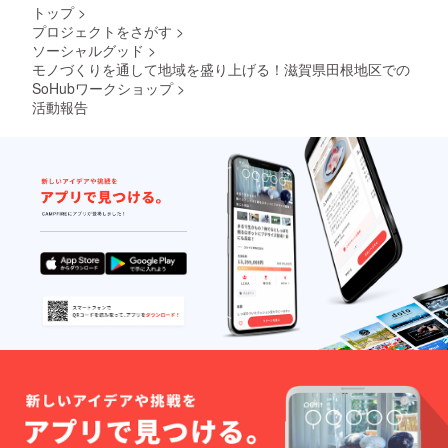
の地域活性
トップ
>
プロジェクトをさがす
>
のモデル地
ソーシャルグッド
>
区「知の拠
モノづくりを通して地域を盛り上げる！滋賀県田根地区での
点」として
SoHubワークショップ
>
発展させる
活動報告
ことを目指
しながら活
動を継続し
ています。
SoHubプロ
ジェクト
も、その一
つとして今
年度から持
続可能な活
動を目指し