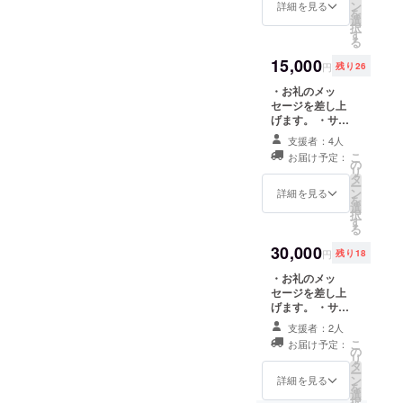
す。
ネームの掲載を
ン
詳細を見る
MIT大学院生
を
させていただき
選
択
のIra Winder
ます。(2013年
す
る
10月から1年間
とAdele
掲載) ・SoHub
15,000
円
残り26
Phillipsが、
ワークショップ
各個人の研
ムービーをリン
・お礼のメッ
クにてお送りい
セージを差し上
究課題の
たします。 ・
げます。 ・サイ
フィールド
SoHubメンバー
トに「Special
支援者：4人
によるおしゃれ
Thanks」といた
ワークとし
こ
お届け予定：
なポストカード
しまして、名前
の
て田根に長
リ
をお送りしま
またはニック
タ
ー
期滞在する
す。 ・SoHub
ネームの掲載を
ン
詳細を見る
を
ボールペンをお
させていただき
選
等、外から
択
送りします。 ・
ます。(2013年
す
の刺激を積
る
SoHub
10月から1年間
極的に取り
Cube(グッズ）
掲載) ・SoHub
30,000
円
残り18
をお送りしま
ワークショップ
入れる土壌
す。
ムービーをリン
・お礼のメッ
を築いてき
クにてお送りい
セージを差し上
たします。 ・
げます。 ・サイ
ています。
SoHubメンバー
トに「Special
2012年度か
支援者：2人
によるおしゃれ
Thanks」といた
こ
お届け予定：
らは、日本
なポストカード
しまして、名前
の
リ
をお送りしま
またはニック
タ
で働くMIT卒
ー
す。 ・SoHub
ネームの掲載を
ン
詳細を見る
業生、日本
を
ボールペンをお
させていただき
選
択