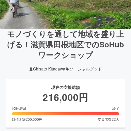
モノづくりを通して地域を盛り上
げる！滋賀県田根地区でのSoHub
ワークショップ
Chisato Kitagawa
ソーシャルグッド
現在の支援総額
216,000
円
終了
108
%達成
目標金額
200,000
円
支援者数
22
人