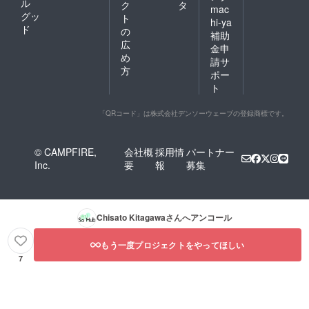
ル
ク
タ
mac
グッ
ト
hi-ya
ド
の
補助
広
金申
め
請サ
方
ポー
ト
「QRコード」は株式会社デンソーウェーブの登録商標です。
© CAMPFIRE,
会社概
採用情
パートナー
Inc.
要
報
募集
Chisato Kitagawa
さんへアンコール
もう一度プロジェクトをやってほしい
7