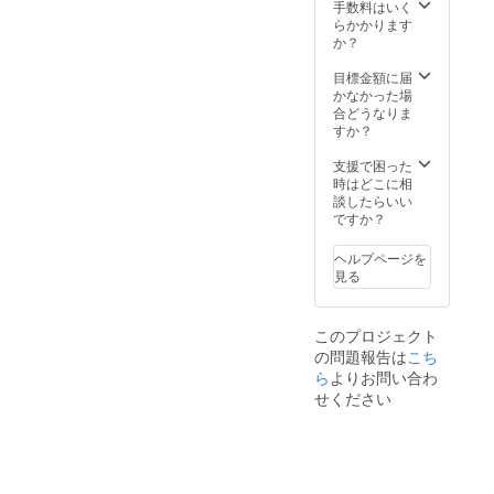
手数料はいく
創りプロ
らかかります
か？
ジェクト
「SoHub+田
目標金額に届
根」を企画
かなかった場
合どうなりま
しました。
すか？
田根地区を
一度訪れた
支援で困った
時はどこに相
人たちは、
談したらいい
地元の方々
ですか？
の温かい受
ヘルプページを
け入れに感
見る
激し、再び
田根に戻っ
このプロジェクト
てくる事を
の問題報告は
こち
繰り返して
ら
よりお問い合わ
います。ま
せください
た、地元・
関係者の人
たちで、田
根を長浜市