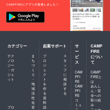
カテゴリー
起案サポート
サ
CAMP
ー
FIRE
テク
ま
プ
ス
ビ
につい
ノロ
ち
ロ
タ
ス
て
ジー
づ
ジ
ッ
・ガ
く
ェ
フ
CAM
CAMP
ジェ
り
ク
に
PFI
FIREと
ット
・
ト
相
RE
は
地
を
談
CAM
あんし
域
作
す
PFI
ん・安
活
る
る
RE
全への
性
資
コ
取り組
化
料
ミュ
み
プロ
音
請
ニ
ニュー