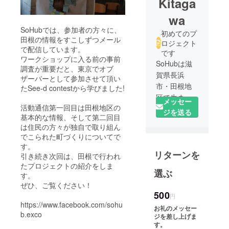
Kitaga
wa
SoHubでは、参加者の方々に、
初めてのプ
田根の情報をすこしずつメール
ロジェクト
で配信しています。
です
ワークショップに入る前の事前
SoHubは滋
調査が重要だと、東京でオブ
賀県長浜
ザーバーとして参加させて頂い
市・田根地
たSee-d contestから学びました!
区で生まれ
メッセー
活動通信第一回目は田根地区の
ました。
ジを送る
基本的な情報、そして第二回目
は住民の方々が独自で取り組ん
滋賀県長浜
でこられた町づくりについてで
市田根地区
す。
リターンを
は、長浜地
引き続き次回は、田根で行われ
域づくり指
たプロジェクトの紹介をしま
選ぶ
す。
針
ぜひ、ご覧ください！
（H18.11.30
500
円
策定）にも
https://www.facebook.com/sohu
お礼のメッセー
とづいて、
b.exco
ジを差し上げま
市内最初の
す。