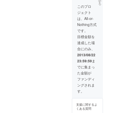
にインター
送りします。 ・
ます。(2013年
す
る
SoHub
10月から1年間
このプロ
ンシップに
Cube(グッズ）
掲載) ・SoHub
やってくる
ジェクト
をお送りしま
ワークショップ
す。 ・田根で出
ムービーをリン
MITの学生の
は、All-or-
来た日本酒の利
クにてお送りい
大同窓会と
Nothing方式
き酒参加券
たします。 ・
京都からの
（2014年3月下
SoHubメンバー
です。
旬、田根にて）
によるおしゃれ
学生が、地
目標金額を
をお送りいたし
なポストカード
元の人たち
ます。（交通
をお送りしま
達成した場
への交流を
費・宿泊費自己
す。 ・SoHub
合にのみ、
負担）
ボールペンをお
深めるを
送りします。 ・
2013/08/22
Tane-
SoHub
23:59:59
ま
Cube(グッズ）
Retreatを開
をお送りしま
でに集まっ
始されまし
す。 ・2014年2
た金額が
た。このイ
月下旬に田根ま
たは京都にて開
ベントの
ファンディ
催するSoHub報
コーディ
ングされま
告会にご招待い
ネーターを
たします。（交
す。
通費・宿泊費自
していた私
己負担）（開催
が、地元の
地が確定し次第
支援に関するよ
お知らせしま
方の声に答
くある質問
す）
えて、もの