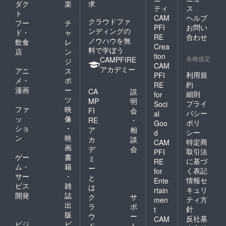
ダク
楽
求
ティ
ス
ト
CAM
ヘルプ
クラウドファ
フー
チ
PFI
お問い
ンディングの
ド・
ャ
RE
合わせ
ノウハウを無
飲食
レ
Crea
料で学ぼう
店
ン
tion
各種規定
CAMPFIRE
ジ
CAM
アカデミー
アニ
ス
利用規
PFI
メ・
ポ
約
RE
漫画
ー
CA
説
細則
for
ツ
MP
明
プライ
Soci
ファ
映
FI
会
バシー
al
ッ
像
RE
・
ポリ
Goo
ショ
・
ア
相
シー
d
ン
映
カ
談
特定商
CAM
画
デ
会
取引法
PFI
ゲー
書
ミ
に基づ
RE
ム・
籍
ー
く表記
for
サー
・
と
情報セ
Ente
ビス
雑
は
キュリ
rtain
開発
誌
ク
サ
ティ方
men
出
ラ
ポ
針
t
版
ウ
ー
反社基
CAM
ビジ
ビ
ド
ト