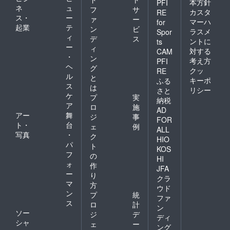
本方針
PFI
ネ
ュ
フ
サ
カスタ
RE
ス・
ー
ァ
ー
マーハ
for
起業
テ
ン
ビ
ラスメ
Spor
ィ
デ
ス
ントに
ts
ー
ィ
対する
CAM
・
ン
考え方
PFI
ヘ
グ
クッ
RE
ル
と
キーポ
ふる
ス
は
リシー
さと
ケ
プ
実
納税
ア
ロ
施
AD
アー
舞
ジ
事
FOR
ト・
台
ェ
例
ALL
写真
・
ク
HIO
パ
ト
KOS
フ
の
HI
ォ
作
JFA
ー
り
クラ
マ
方
ウド
ン
プ
統
ファ
ス
ロ
計
ン
ソー
ジ
デ
ディ
シャ
ェ
ー
ング