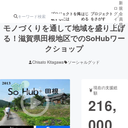
新
ロ
規
グ
会
プロジェクトを掲
はじ
プロジェクト
/
載するには
める
をさがす
イ
員
ン
登
モノづくりを通して地域を盛り上げ
録
る！滋賀県田根地区でのSoHubワー
クショップ
人気のプロ
注目のリ
注目の新着プロ
募集終了が近いプ
もうすぐ公開
ジェクト
ターン
ジェクト
ロジェクト
されます
Chisato Kitagawa
ソーシャルグッド
アート・写真
音楽
現在の支援総
テクノロジー・ガジェット
ゲーム・サ
額
216,
映像・映画
書籍・雑誌
000
ビジネス・起業
チャレンジ