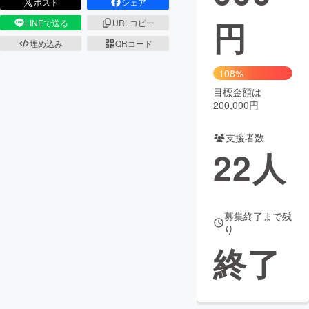
ポスト
シェア
円
LINEで送る
URLコピー
まちづくり・地域活性化
埋め込み
QRコード
CAMPFIRE for Social Good
CAMPFIRE Creation
108%
CAMPFIREふるさと納税
machi-ya
コミュニティ
目標金額は
200,000円
支援者数
22
人
募集終了まで残
り
終了