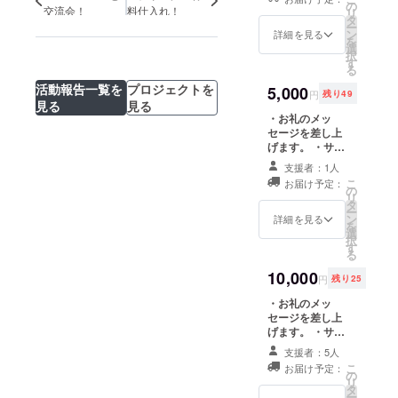
しまして、名前
の
交流会！
料仕入れ！
リ
リカのマサ
またはニック
タ
ー
ネームの掲載を
ン
詳細を見る
チューセッ
を
させていただき
選
択
ツ工科大学
ます。(2013年
す
る
10月から1年間
（MIT)の神
活動報告一覧を
プロジェクトを
掲載) ・SoHub
5,000
円
残り49
田研究グ
ワークショップ
見る
見る
ループと地
ムービーをリン
・お礼のメッ
クにてお送りい
セージを差し上
元の恊働に
たします。
げます。 ・サイ
よって、
トに「Special
支援者：1人
「田根地
Thanks」といた
こ
お届け予定：
しまして、名前
の
区・地域づ
リ
またはニック
タ
ー
くり計画」
ネームの掲載を
ン
詳細を見る
を
させていただき
に基づきな
選
択
ます。(2013年
す
がら、個別
る
10月から1年間
の課題（里
掲載) ・SoHub
10,000
円
残り25
ワークショップ
山活用と獣
ムービーをリン
・お礼のメッ
害対策、空
クにてお送りい
セージを差し上
き家利用）
たします。 ・
げます。 ・サイ
SoHubメンバー
トに「Special
に取り組ん
支援者：5人
によるおしゃれ
Thanks」といた
こ
お届け予定：
できまし
なポストカード
しまして、名前
の
リ
をお送りしま
またはニック
た。また、
タ
ー