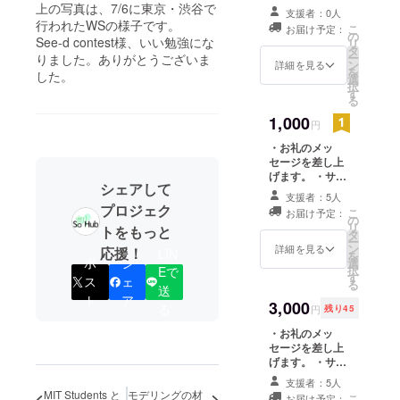
地域づくり
上の写真は、7/6に東京・渋谷で
支援者：0人
行われたWSの様子です。
協議会を平
こ
お届け予定：
の
See-d contest様、いい勉強にな
リ
成19年3月24
タ
ー
りました。ありがとうございま
日に設立し
ン
詳細を見る
を
した。
選
ました。
択
す
る
その経過の
1,000
中における
円
平成19年の
・お礼のメッ
セージを差し上
池奥におけ
げます。 ・サイ
るワーク
シェアして
トに「Special
支援者：5人
ショップを
Thanks」といた
プロジェク
こ
お届け予定：
しまして、名前
の
きっかけ
リ
トをもっと
またはニック
タ
に、慶応義
ー
ネームの掲載を
ン
詳細を見る
応援！
LIN
を
塾大学の小
させていただき
ポ
シ
選
択
Eで
ます。(2013年
す
林博人研究
ス
ェ
る
送
10月から1年間
室の地域づ
ト
ア
掲載)
3,000
る
円
残り45
くりの活動
・お礼のメッ
の受け入れ
セージを差し上
が始まりま
げます。 ・サイ
トに「Special
した。同時
支援者：5人
Thanks」といた
MIT Students と
モデリングの材
期に、アメ
こ
お届け予定：