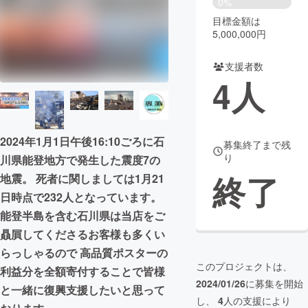
0%
目標金額は
まちづくり・地域活性化
5,000,000円
支援者数
CAMPFIRE for Social Good
CAMPFIRE Creation
4
人
CAMPFIREふるさと納税
machi-ya
コミュニティ
2024年1月1日午後16:10ごろに石
募集終了まで残
り
川県能登地方で発生した震度7の
終了
地震。 死者に関しましては1月21
日時点で232人となっています。
能登半島を含む石川県は当店をご
贔屓してくださるお客様も多くい
らっしゃるので 高品質ポスターの
このプロジェクトは、
利益分を全額寄付することで皆様
2024/01/26
に募集を開始
と一緒に復興支援したいと思って
し、
4
人の支援により