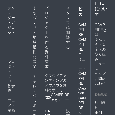
ー
FIRE
テク
ま
プ
ス
ビ
につい
ノロ
ち
ロ
タ
ス
て
ジー
づ
ジ
ッ
・ガ
く
ェ
フ
CAM
CAMP
ジェ
り
ク
に
PFI
FIREと
ット
・
ト
相
RE
は
地
を
談
CAM
あんし
域
作
す
PFI
ん・安
活
る
る
RE
全への
性
資
コ
取り組
化
料
ミュ
み
プロ
音
請
ニ
ニュー
ダク
楽
求
ティ
ス
ト
CAM
ヘルプ
クラウドファ
フー
チ
PFI
お問い
ンディングの
ド・
ャ
RE
合わせ
ノウハウを無
飲食
レ
Crea
料で学ぼう
店
ン
tion
各種規定
CAMPFIRE
ジ
CAM
アカデミー
アニ
ス
利用規
PFI
メ・
ポ
約
RE
漫画
ー
CA
説
細則
for