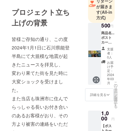
リターン
ポスターを
が届きま
プロジェクト立ち
高品位に出
す
(All-in
方式)
力し、尚且
上げの背景
つ1.28イン
500
円
チの長尺ノ
商品名...
ズルと微細
ポスト
皆様ご存知の通り、この度
カード
なインク滴
数量...1
2024年1月1日に石川県能登
支援
を均一かつ
枚 商品
者：
半島にて大規模な地震が起
正確に用紙
サイズ...
0人
148mm
に着弾させ
お届
きたニュースを拝見し、
×
け予
る技術
100mm
定：
変わり果てた街を見た時に
★ご希
2024
「FINE」と
年03
望の商
大変ショックを受けまし
の連携で、
こ
月
品ジャ
の
リ
高画質な出
ンルを
た。
タ
ー
オプ
ン
力を、ス
詳細を見る
を
また当店も珠洲市に住んで
ション
選
ピーディー
択
から選
す
る
らっしゃる長いお付き合い
に出力しま
んでい
1,0
ただ
す。
のあるお客様がおり、その
き、 ご
00
円
希望の
方より被害の連絡をいただ
【ポス
作品を
自宅はもち
トカー
画像の