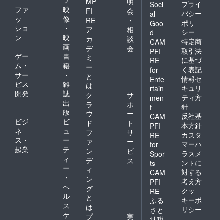
ツ
MP
明
プライ
Soci
ファ
映
FI
会
バシー
al
ッ
像
RE
・
ポリ
Goo
ショ
・
ア
相
シー
d
ン
映
カ
談
特定商
CAM
画
デ
会
取引法
PFI
ゲー
書
ミ
に基づ
RE
ム・
籍
ー
く表記
for
サー
・
と
情報セ
Ente
ビス
雑
は
キュリ
rtain
開発
誌
ク
サ
ティ方
men
出
ラ
ポ
針
t
版
ウ
ー
反社基
CAM
ビジ
ビ
ド
ト
本方針
PFI
ネ
ュ
フ
サ
カスタ
RE
ス・
ー
ァ
ー
マーハ
for
起業
テ
ン
ビ
ラスメ
Spor
ィ
デ
ス
ントに
ts
ー
ィ
対する
CAM
・
ン
考え方
PFI
ヘ
グ
クッ
RE
ル
と
キーポ
ふる
ス
は
リシー
さと
ケ
プ
実
納税