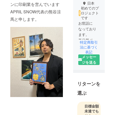
日本
ンに印刷業を営んでいます
初めてのプ
APRIL SNOW代表の熊谷涼
ロジェクト
です
馬と申します。
お世話に
なっており
ます。
高品質ポス
特定商取引
ター専門店
法に基づく
のAPRIL
表記
メッセー
SNOWでご
ジを送る
ざいます。
当店のポス
ターは新顔
リターンを
料12色イン
クで色の再
選ぶ
現性や暗濃
部の表現力
目標金額
が向上し、
未達でも
写真作品や