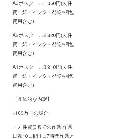
A3ポスター…1,350円(人件
備考欄
に記載
費・紙・インク・発送•梱包
下さ
い。 ※
費用含む)
備考欄
に記載
がない
A2ポスター…2,820円(人件
場合は
費・紙・インク・発送•梱包
当店の
オスス
費用含む)
メ商品
を選び
送らせ
A1ポスター…3,910円(人件
ていた
だきま
費・紙・インク・発送•梱包
す ①西
洋画・
費用含む)
リトグ
ラフ ②
浮世
【具体的な内訳】
絵・新
版画
※100万円の場合
・人件費(3名での作業 作業
日数10日間 1日7時間作業と