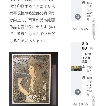
A3サイ
者:熊谷
す ①西
お届
ズ高品
タで印刷することにより色
涼馬)
洋画・
け予
質ポス
(①,②オ
定：
リトグ
の再現性や暗濃部の表現力
ター 数
2024
アフの
ラフ ②
年03
量...1枚
サン
浮世
こ
が向上し、写真作品や絵画
月
商品サ
セット
の
絵・新
リ
イズ...
2023年
タ
版画
作品を高品位に出力するの
ー
298×42
7月撮影
ン
詳細を見る
を
0mm ★
③,ダイ
選
で、皆様にも喜んでいただ
択
ご希望
ヤモン
す
る
の商品
ドヘッ
ける自信があります。
3,0
ジャン
ドから
ルをオ
00
の風景
円
プショ
2016年
【A3サ
ンから
8月撮影
イズ高
選んで
④ワイ
品質ポ
いただ
キキ
ス
き、 ご
ビーチ
支援
ター】
希望の
の夕暮
者：
商品名...
作品を
2018年
0人
A3サイ
画像の
3月撮
お届
ズ高品
リスト
影)
け予
質ポス
から選
定：
⑤1970
ター 数
2024
択いた
年代 ハ
年04
量...1枚
だき、
ワイ広
こ
月
商品サ
備考欄
の
告
リ
イズ...
に記載
タ
ー
298×42
下さ
ン
詳細を見る
を