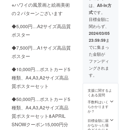
・A4〜
7mm)
※ハワイの風景画と絵画美術
は、
All-In方
A2高品
(A3ポス
式
です。
の２パターンございます
質ポス
ター…
ター
297×42
目標金額に
・
0mm)
◆5,000円…A2サイズ高品質
関わらず、
APRIL
(A2ポス
SNOW
ター…
2024/03/05
ポスター
クーポ
420×59
23:59:59
ま
ン
4mm)
15,000
★ご希
でに集まっ
◆7,500円…A1サイズ高品質
円分 数
望の商
た金額が
量・種
品ジャ
ポスター
類 (ポス
ンルを
ファンディ
トカー
オプ
ングされま
ド...5枚
◆10,000円…ポストカード5
ション
1セッ
から選
す。
種類、A4,A3,A2サイズ高品
ト) (A4
んでい
ポス
ただ
質ポスターセット
ター③)
き、 ご
支援に関するよ
(A3ポス
希望の
くある質問
ター④)
作品を
◆50,000円…ポストカード5
(A2ポス
画像の
手数料はいく
ター⑤)
リスト
らかかります
種類、A4,A3,A2サイズ高品
(A1ポス
から選
か？
ター①)
質ポスターセット&APRIL
択いた
商品サ
だき、
目標金額に届
SNOWクーポン15,000円分
イズ (ポ
備考欄
かなかった場
スト
に記載
合どうなりま