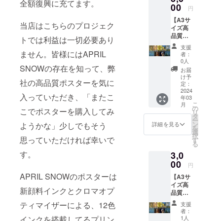
全額復興に充てます。
ルをオ
00
に記載
リトグ
円
プショ
がない
ラフ ②
【A3サ
ンから
場合は
浮世
当店はこちらのプロジェク
イズ高
選んで
当店の
絵・新
品質ポ
いただ
オスス
版画
トでは利益は一切必要あり
ス
き、 ご
メ商品
支援
ター】
希望の
ません。皆様にはAPRIL
を選び
者：
商品名...
作品を
送らせ
0人
A3サイ
SNOWの存在を知って、弊
画像の
ていた
お届
ズ高品
リスト
だきま
け予
社の高品質ポスターを気に
質ポス
から選
定：
す ①西
ター 数
2024
択いた
洋画・
入っていただき、「またこ
年03
量...1枚
だき、
リトグ
こ
月
商品サ
備考欄
の
ラフ ②
こでポスターを購入してみ
リ
イズ...
に記載
タ
浮世
ー
297×42
下さ
ン
絵・新
ようかな」少しでもそう
詳細を見る
を
0mm ※
い。 ※
選
版画
択
ご希望
思っていただければ幸いで
備考欄
す
る
の商品
に記載
す。
3,0
をオプ
がない
ション
00
場合は
円
から選
当店の
APRIL SNOWのポスターは
【A3サ
択して
オスス
イズ高
くださ
メ商品
新顔料インクとクロマオプ
品質ポ
い ①〜
を選び
ス
④ハワ
送らせ
ティマイザーによる、12色
支援
ター】
イの風
ていた
者：
商品名...
景(撮影
だきま
1人
インクを搭載してるプリン