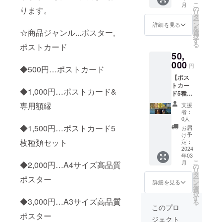
浮世
こ
月
ド5種類
備考欄
の
絵・新
ります。
リ
セット
に記載
タ
版画
ー
・A4〜
下さ
ン
詳細を見る
を
A2高品
☆商品ジャンル...ポスター,
い。 ※
選
択
質ポス
備考欄
す
る
ポストカード
ター 数
に記載
50,
量・種
がない
類 (ポス
000
場合は
円
◆500円…ポストカード
トカー
当店の
【ポス
ド...5枚
オスス
トカー
1セッ
メ商品
◆1,000円…ポストカード&
ド5種類
ト) (A4
を選び
セット
ポス
送らせ
専用額縁
支援
&A4〜
ター③)
ていた
者：
A2高品
(A3ポス
だきま
0人
質ポス
ター①)
す ①西
◆1,500円…ポストカード5
お届
ター&
(A2ポス
洋画・
け予
APRIL
枚種類セット
ター⑤)
定：
リトグ
SNOW
2024
商品サ
ラフ ②
年03
クーポ
イズ (ポ
浮世
こ
月
◆2,000円…A4サイズ高品質
ン
スト
の
絵・新
リ
15,000
カー
タ
版画
ー
ポスター
円分】
ド...148
ン
詳細を見る
を
商品名
mm ×
選
択
・ポス
100mm
す
◆3,000円…A3サイズ高品質
る
トカー
) (A4ポ
このプロ
ド5種類
スター...
ポスター
ジェクト
セット
210×29