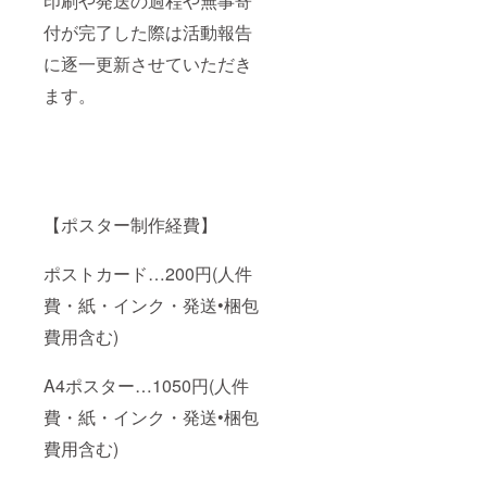
印刷や発送の過程や無事寄
SNOW
付が完了した際は活動報告
が販売
してい
に逐一更新させていただき
るECサ
イトで
ます。
どこで
も使用
可能で
す。
有効期
限：3年
間 ★ご
希望の
【ポスター制作経費】
商品
ジャン
ポストカード…200円(人件
ルをオ
プショ
費・紙・インク・発送•梱包
ンから
選んで
費用含む)
いただ
き、 ご
希望の
A4ポスター…1050円(人件
作品を
画像の
費・紙・インク・発送•梱包
リスト
費用含む)
から選
択いた
だき、