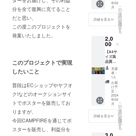
ターをお届けし、その利益
年03
セット
から選
こ
月
分を全て復興に充てること
商品サ
んでい
の
リ
イズ...
ただ
タ
ー
だと思い、
148mm
き、 ご
ン
詳細を見る
を
×
希望の
選
この度このプロジェクトを
択
100mm
作品を
す
る
★ご希
画像の
発案いたしました。
2,0
望の商
リスト
品ジャ
00
から選
円
ンルを
択いた
【A4サ
オプ
だき、
イズ高
ション
備考欄
品質ポ
このプロジェクトで実現
から選
に記載
ス
んでい
下さ
支援
したいこと
ター】
ただ
い。 ※
者：
商品名...
き、 ご
備考欄
1人
A4サイ
希望の
に記載
お届
普段はECショップやヤフオ
ズ高品
作品を
がない
け予
質ポス
画像の
定：
場合は
ク!などのオークションサイ
ター 数
2024
リスト
当店の
年03
量...1枚
から選
オスス
トでポスターを販売してお
こ
月
商品サ
択いた
の
メ商品
リ
イズ...
だき、
タ
りますが、
を選び
ー
210×29
備考欄
ン
送らせ
詳細を見る
を
7mm ★
今回CAMPFIREを通じてポ
に記載
選
ていた
択
ご希望
下さ
す
だきま
る
スターを販売し、利益分を
の商品
い。 ※
す ①西
3,0
ジャン
備考欄
洋画・