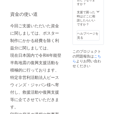
カー
下さ
すか？
ド...148
い。 ※
mm ×
備考欄
支援で困った
資金の使い道
100mm
に記載
時はどこに相
) (A4ポ
がない
談したらいい
スター...
場合は
ですか？
今回ご支援いただいた資金
210×29
当店の
7mm)
オスス
に関しましては、ポスター
ヘルプページを
(A3ポス
メ商品
見る
ター…
制作にかかる経費を除く利
を選び
297×42
送らせ
益分に関しましては、
0mm)
ていた
このプロジェクト
(A2ポス
だきま
現在日本国内で令和6年能登
の問題報告は
こち
ター…
す ①西
420×59
ら
よりお問い合わ
洋画・
半島地震の復興支援活動を
4mm)
リトグ
せください
(A1ポス
ラフ ②
積極的に行っております、
ター…
浮世
594×84
特定非営利活動法人ピース
絵・新
1mm)
版画
ウィンズ・ジャパン様へ寄
・
APRIL
付し、救援活動や復興支援
SNOW
クーポ
等に企てさせていただきま
ン
15,000
す。
円分
※APRIL