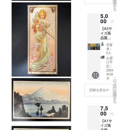
0mm ★
い。 ※
選
択
ご希望
備考欄
す
る
の商品
に記載
5,0
ジャン
がない
ルをオ
00
場合は
円
プショ
当店の
【A2サ
ンから
オスス
イズ高
選んで
メ商品
品質ポ
いただ
を選び
ス
き、 ご
送らせ
支援
ター】
希望の
ていた
者：
商品名...
作品を
だきま
0人
A2サイ
画像の
す ①西
お届
ズ高品
リスト
洋画・
け予
質ポス
から選
定：
リトグ
ター 数
2024
択いた
ラフ ②
年03
量...1枚
だき、
浮世
こ
月
商品サ
備考欄
の
絵・新
リ
イズ...
に記載
タ
版画
ー
420×59
下さ
ン
詳細を見る
を
4mm ★
い。 ※
選
択
ご希望
備考欄
す
る
の商品
に記載
7,5
ジャン
がない
ルをオ
00
場合は
円
プショ
当店の
【A1サ
ンから
オスス
イズ高
選んで
メ商品
品質ポ