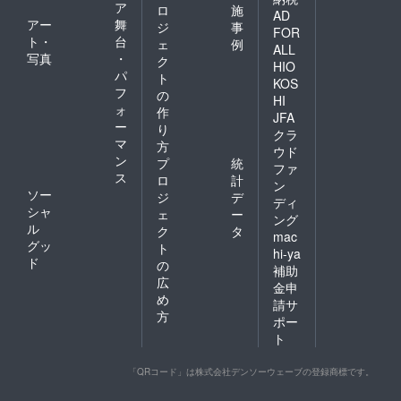
ア
ロ
施
AD
アー
舞
ジ
事
FOR
ト・
台
ェ
例
ALL
写真
・
ク
HIO
パ
ト
KOS
フ
の
HI
ォ
作
JFA
ー
り
クラ
マ
方
ウド
ン
プ
統
ファ
ス
ロ
計
ン
ソー
ジ
デ
ディ
シャ
ェ
ー
ング
ル
ク
タ
mac
グッ
ト
hi-ya
ド
の
補助
広
金申
め
請サ
方
ポー
ト
「QRコード」は株式会社デンソーウェーブの登録商標です。