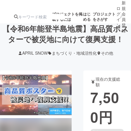
新
ロ
規
グ
会
プロジェクトを掲
はじ
プロジェクト
/
載するには
める
をさがす
イ
員
ン
登
【令和6年能登半島地震】高品質ポス
録
ターで被災地に向けて復興支援！
人気のプロ
注目のリ
注目の新着プロ
募集終了が近いプ
もうすぐ公開
APRIL SNOW
まちづくり・地域活性化
その他
ジェクト
ターン
ジェクト
ロジェクト
されます
アート・写真
音楽
現在の支援総
額
7,50
テクノロジー・ガジェット
ゲーム・サ
0
円
映像・映画
書籍・雑誌
ビジネス・起業
チャレンジ