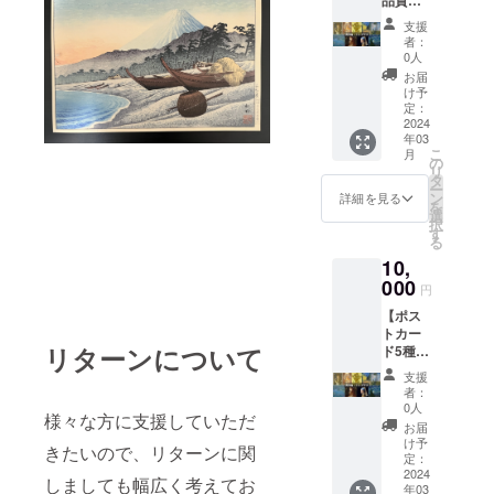
いただ
を選び
ス
き、 ご
送らせ
支援
ター】
希望の
ていた
者：
商品名...
作品を
だきま
0人
A1サイ
画像の
す ①西
お届
ズ高品
リスト
洋画・
け予
質ポス
から選
定：
リトグ
ター 数
2024
択いた
ラフ ②
年03
量...1枚
だき、
浮世
こ
月
商品サ
備考欄
の
絵・新
リ
イズ...
に記載
タ
版画
ー
594×84
下さ
ン
詳細を見る
を
1mm ★
い。 ※
選
択
ご希望
備考欄
す
る
の商品
に記載
10,
ジャン
がない
ルをオ
000
場合は
円
プショ
当店の
【ポス
ンから
オスス
トカー
選んで
メ商品
リターンについて
ド5種類
いただ
を選び
セット
き、 ご
送らせ
支援
&A4〜
希望の
ていた
者：
A2高品
作品を
だきま
0人
様々な方に支援していただ
質ポス
画像の
す ①西
お届
ター】
リスト
洋画・
け予
きたいので、リターンに関
商品名
から選
定：
リトグ
・ポス
2024
択いた
ラフ ②
しましても幅広く考えてお
年03
トカー
だき、