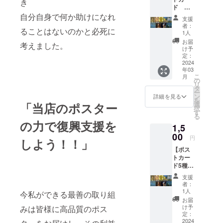
き
ろん、店舗
ド 専
リスト
などに飾り
用額縁
自分自身で何か助けになれ
から選
支援
付】 商
択いた
観賞用とし
者：
ることはないのかと必死に
品名...ポ
だき、
1人
て大変人気
スト
備考欄
お届
考えました。
カー
です。ま
に記載
け予
ド 専
下さ
定：
た、ご家族
用額縁
2024
い。 ※
や友人への
年03
付 専用
備考欄
こ
月
額縁(材
に記載
の
プレゼント
リ
質:樹脂
がない
タ
としても喜
ー
製
場合は
ン
詳細を見る
を
ばれますの
17.5L x
当店の
選
「当店のポスター
択
12.4W
オスス
す
で、是非ご
る
cm) 数
メ商品
の力で復興支援を
機会があれ
1,5
量...1枚
を選び
ポスト
00
ば宜しくお
送らせ
円
しよう！！」
カード
ていた
願い致しま
【ポス
サイズ...
だきま
す。
トカー
148mm
す ①西
ド5種類
×
洋画・
セッ
100mm
リトグ
支援
ト】 商
★ご希
ラフ ②
者：
品名...ポ
望の商
浮世
1人
今私ができる最善の取り組
スト
品ジャ
絵・新
お届
カード
ンルを
版画
け予
みは皆様に高品質のポス
数量...5
オプ
定：
枚 1
2024
ション