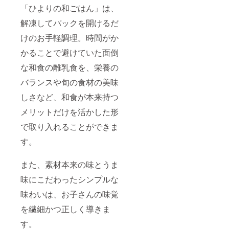
くり育
「ひよりの和ごはん」は、
てる事
で、豚
解凍してパックを開けるだ
特有の
臭みが
けのお⼿軽調理。時間がか
少な
く、や
かることで避けていた⾯倒
わらか
で
な和⾷の離乳⾷を、栄養の
ジュー
バランスや旬の⾷材の美味
シーな
豚肉に
しさなど、和⾷が本来持つ
なって
いま
メリットだけを活かした形
す。 ※
送料無
で取り⼊れることができま
料/冷蔵
保存 ※
す。
賞味期
限は製
また、素材本来の味とうま
造より
10日、
味にこだわったシンプルな
詳細は
食品表
味わいは、お⼦さんの味覚
示にて
ご確認
を繊細かつ正しく導きま
くださ
い。 ※
す。