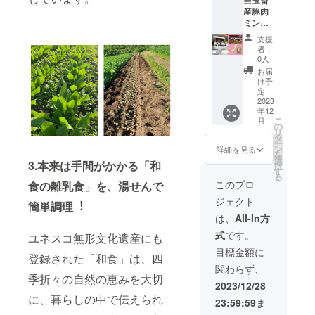
吉玉畜
なめだ
ろうと
産豚肉
けど大
は思っ
ミンチ
人も美
ていな
セット
味しい
いんで
支援
500ｇ
と感じ
す。」
者：
ひより
るお魚
と口に
0人
の和ご
です。
される
お届
はんで
※送料無
農家さ
け予
使用し
料/冷凍
定：
んに
ている
2023
保管 ※
よって
年12
豚肉で
賞味期
つくら
こ
月
す。一
限は2カ
の
れる野
リ
般的な
月程
タ
菜は畑
ー
養豚の
度、詳
ン
で生で
詳細を見る
を
考え方
細は食
選
食べら
3.本来は⼿間がかかる「和
択
は、で
品表示
す
るほど
る
きるだ
にてご
柔らか
このプロ
⾷の離乳⾷」を、湯せんで
け早く
確認く
く、
ジェクト
たくさ
ださ
簡単調理︕
シャキ
ん出荷
い。 ※
シャキ
は、
All-In方
できる
宮崎県
の食感
式
です。
ユネスコ無形⽂化遺産にも
ように
産
です。
効率化
「虫食
目標金額に
登録された「和⾷」は、四
を目指
いは嫌
関わらず、
すのが
がられ
季折々の⾃然の恵みを⼤切
通常で
ます
2023/12/28
す。そ
が、手
に、暮らしの中で伝えられ
23:59:59
ま
のため
をかけ