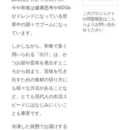
添加
菜のた
物】を
め、商
今や和⾷は健康思考やSDGs
含まな
品到着
このプロジェクト
い飼料
がドレンドになっている世
後お早
の問題報告は
こち
を作っ
めにお
ていた
界中の国々でブームになっ
ら
よりお問い合わ
召し上
だいて
がりく
せください
ています。
おりま
ださ
す。 そ
い。 ※
の為、
ひより
しかしながら、和⾷で多く
飼育期
の和ご
間も一
はんス
⽤いられる「出汁」は、か
般的な
タッフ
養豚場
が厳選
つお節や昆布を煮出すとこ
より長
した旬
くはな
ろから始まり、旨味を引き
の野菜
ります
をお送
出すための⾷材の切り⽅に
が、効
りしま
率化を
す。 ※
も様々な⽅法があることな
追い求
宮崎県
めるの
産
ど、とても現代⼈の⽣活ス
ではな
く、余
ピードにはなじみにくいこ
計なも
のを与
とも事実です。
えず
ゆっく
冷凍した状態でお届けする
りじっ