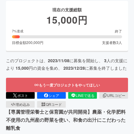
現在の支援総額
15,000
円
終了
7
%達成
目標金額
200,000
円
支援者数
3
人
このプロジェクトは、
2023/11/08
に募集を開始し、
3
人の支援に
より
15,000
円の資金を集め、
2023/12/28
に募集を終了しました
もう一度プロジェクトをやってほしい
ポスト
シェア
LINEで送る
URLコピー
埋め込み
QRコード
【専属管理栄養⼠と保育園が共同開発】農薬・化学肥料
不使用の九州産の野菜を使い、和食の出汁にこだわった
離乳食