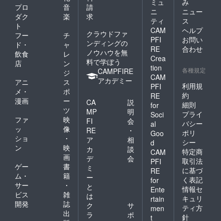
ミュ
み
プロ
音
請
ニ
ニュー
ダク
楽
求
ティ
ス
ト
CAM
ヘルプ
クラウドファ
フー
チ
PFI
お問い
ンディングの
ド・
ャ
RE
合わせ
ノウハウを無
飲食
レ
Crea
料で学ぼう
店
ン
tion
各種規定
CAMPFIRE
ジ
CAM
アカデミー
アニ
ス
利用規
PFI
メ・
ポ
約
RE
漫画
ー
CA
説
細則
for
ツ
MP
明
プライ
Soci
ファ
映
FI
会
バシー
al
ッ
像
RE
・
ポリ
Goo
ショ
・
ア
相
シー
d
ン
映
カ
談
特定商
CAM
画
デ
会
取引法
PFI
ゲー
書
ミ
に基づ
RE
ム・
籍
ー
く表記
for
サー
・
と
情報セ
Ente
ビス
雑
は
キュリ
rtain
開発
誌
ク
サ
ティ方
men
出
ラ
ポ
針
t