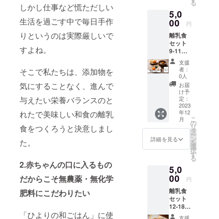
る
ゆ１包
しかし仕事など慌ただしい
確認く
5,0
当たり
ださ
生活を過ごす中で毎日手作
50g、そ
00
い。 ※
円
の他だ
本品製
りというのは実際厳しいで
離乳食
し・野
造工場
セット
菜・お
では同
すよね。
9-11ヶ
魚１包
じライ
月（20
当たり
ンで豚
支援
包）
15g ※送
肉を含
者：
そこで私たちは、添加物を
5,000
料無
む製品
0人
(月齢9-
料・冷
を生産
気にすることなく、進んで
お届
11ヶ
凍保存
してい
け予
月：だ
与えたい栄養バランスのと
※賞味期
定：
ます ※
し4包、
2023
限は製
本品中
年12
れたで美味しい和⾷の離乳
野菜3種
造より3
のしら
こ
月
12包、
カ月程
の
すは、
リ
⾷をつくろうと決意しまし
お魚2
度、詳
タ
えび・
ー
包、お
細は食
ン
かに・
詳細を見る
た。
を
肉豚モ
品表示
選
タコ・
択
モ2
にてご
す
イカを
る
包)20包
確認く
捕食し
2.赤ちゃんの口に入るもの
5,0
・各１
ださ
ていま
包当た
00
い。 ※
だからこそ無農薬・無化学
す。
円
り15g ※
本品製
離乳食
肥料にこだわりたい
送料無
造工場
セット
料・冷
では同
12-18ヶ
凍保存
じライ
「ひよりの和ごはん」に使
月（お
※賞味期
ンで豚
支援