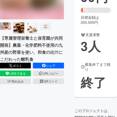
まちづくり・地域活性化
7%
目標金額は
200,000円
CAMPFIRE for Social Good
CAMPFIRE Creation
CAMPFIREふるさと納税
machi-ya
コミュニティ
支援者数
【専属管理栄養⼠と保育園が共同
3
人
開発】農薬・化学肥料不使用の九
州産の野菜を使い、和食の出汁に
こだわった離乳食
募集終了まで残
ポスト
シェア
り
LINEで送る
URLコピー
終了
埋め込み
QRコード
このプロジェクトは、