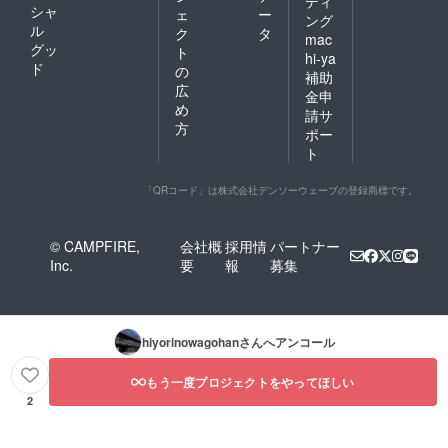
ディ
シャ
ェ
ー
ング
ル
ク
タ
mac
グッ
ト
hi-ya
ド
の
補助
広
金申
め
請サ
方
ポー
ト
「QRコード」は株式会社デンソーウェーブの登録商標です。
© CAMPFIRE,
会社概
採用情
パートナー
Inc.
要
報
募集
hiyorinowagohan
さんへアンコール
もう一度プロジェクトをやってほしい
2