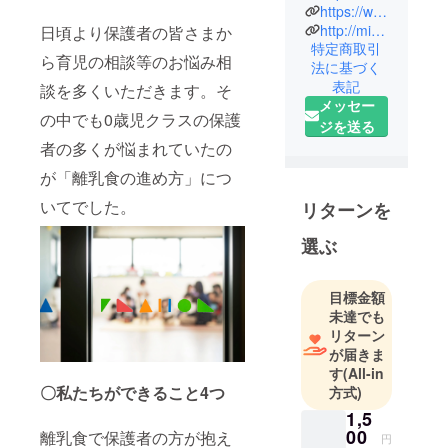
保護者の
https://www.instagram.com/hiyorinowagohan/
方々から寄
http://mirai-nursery.com/
日頃より保護者の皆さまか
特定商取引
せられる離
ら育児の相談等のお悩み相
法に基づく
乳食の相談
表記
談を多くいただきます。そ
を受け、毎
メッセー
月月齢にあ
の中でも0歳児クラスの保護
ジを送る
わせた離乳
者の多くが悩まれていたの
食が届くサ
が「離乳食の進め⽅」につ
ブスクサー
ビスを開発
いてでした。
リターンを
しました。
選ぶ
ほとんどの
保護者が
「離乳食」
目標金額
の経験が多
未達でも
リターン
くありませ
が届きま
ん。わたし
す
(All-in
たちのサー
〇私たちができること4つ
方式)
ビスは、離
1,5
乳食を提供
00
離乳⾷で保護者の⽅が抱え
円
しつつ、