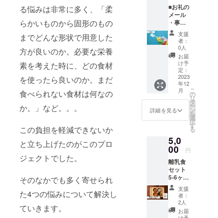
■お礼の
る悩みは⾮常に多く、「柔
「離乳食の
メール
進め方」を
らかいものから固形のもの
・事業
支援し
解決しま
支援
までどんな形状で⽤意した
ていた
者：
す。
だいた
0人
⽅が良いのか。必要な栄養
方へお
お届
礼の
け予
素を考えた時に、どの⾷材
メール
定：
を送り
2023
を使ったら良いのか。まだ
年12
ます。
こ
月
⾷べられない⾷材は何なの
※事業支
の
リ
援の応
タ
ー
か。」など。。。
援を
ン
詳細を見る
を
しっか
選
択
りと商
す
この負担を軽減できないか
る
品開発
5,0
や事業
と⽴ち上げたのがこのプロ
運営の
00
円
資金と
ジェクトでした。
離乳食
させて
セット
いただ
5-6ヶ月
きま
そのなかでも多く寄せられ
（20
す。
支援
た4つの悩みについて解決し
包）
者：
5,000
2人
ていきます。
(月齢5-
お届
6ヶ月：
け予