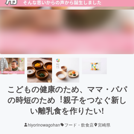
こどもの健康のため、ママ・パパ
の時短のため︕親⼦をつなぐ新し
い離乳⾷を作りたい!
hiyorinowagohan
フード・飲食店
宮崎県