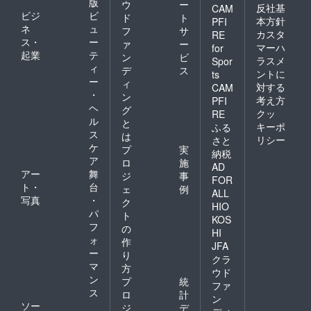
版
ウ
ー
反社基
CAM
ビジ
ビ
ド
ト
本方針
PFI
ネ
ュ
フ
サ
カスタ
RE
ス・
ー
ァ
ー
マーハ
for
起業
テ
ン
ビ
ラスメ
Spor
ィ
デ
ス
ントに
ts
ー
ィ
対する
CAM
・
ン
考え方
PFI
ヘ
グ
クッ
RE
ル
と
キーポ
ふる
ス
は
リシー
さと
ケ
プ
実
納税
ア
ロ
施
AD
アー
舞
ジ
事
FOR
ト・
台
ェ
例
ALL
写真
・
ク
HIO
パ
ト
KOS
フ
の
HI
ォ
作
JFA
ー
り
クラ
マ
方
ウド
ン
プ
統
ファ
ス
ロ
計
ン
ソー
ジ
デ