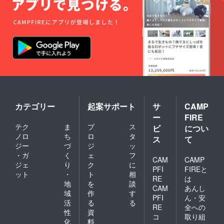
カテゴリー
起案サポート
サ
CAMP
ー
FIRE
テク
ま
プ
ス
ビ
につい
ノロ
ち
ロ
タ
ス
て
ジー
づ
ジ
ッ
・ガ
く
ェ
フ
CAM
CAMP
ジェ
り
ク
に
PFI
FIREと
ット
・
ト
相
RE
は
地
を
談
CAM
あんし
域
作
す
PFI
ん・安
活
る
る
RE
全への
性
資
コ
取り組
化
料