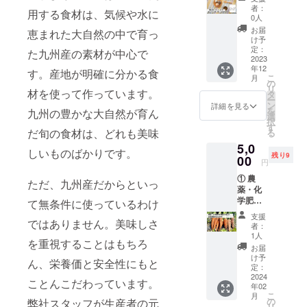
にぎり
限は製
肉を含
者：
⽤する⾷材は、気候や水に
の具10
造より3
む製品
0人
包）
カ月程
を生産
お届
恵まれた大自然の中で育っ
5,000
度、詳
してい
け予
月齢12-
細は食
定：
ます ※
た九州産の素材が中心で
18ヶ
2023
品表示
本品中
年12
月：し
にてご
す。産地が明確に分かる⾷
のしら
こ
月
らす・
確認く
の
すは、
リ
材を使って作っています。
こまつ
ださ
タ
えび・
ー
な・人
い。 ※
ン
かに・
詳細を見る
を
九州の豊かな⼤⾃然が育ん
参入り
本品製
選
タコ・
択
・各１
造工場
す
イカを
だ旬の⾷材は、どれも美味
る
包当た
では同
捕食し
5,0
り18g ※
じライ
ていま
しいものばかりです。
残り9
送料無
00
ンで豚
す。
円
料・冷
肉を含
① 農
凍保存
む製品
ただ、九州産だからといっ
薬・化
※賞味期
を生産
学肥料
限は製
て無条件に使っているわけ
してい
不使用
造より3
ます ※
支援
ではありません。美味しさ
で育っ
カ月程
本品中
者：
た直送
度、詳
のしら
1人
を重視することはもちろ
野菜
細は食
すは、
お届
セット
品表示
えび・
け予
ん、栄養価と安全性にもと
5,000円
にてご
定：
かに・
(3-4種
2024
確認く
タコ・
ことんこだわっています。
年02
類詰め
ださ
イカを
こ
月
合わせ)
い。 ※
の
弊社スタッフが⽣産者の元
捕食し
リ