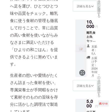
農薬、
本品製
タ
ていま
ー
化学肥
へ⾜を運び、ひとつひとつ
造工場
ン
す。
詳細を見る
を
料不使
では同
選
択
味や品質をチェック。離乳
用とい
じライ
す
る
う自然
ンで豚
⾷に使う⾷材の管理も徹底
10,
生態系
肉を含
農業で
000
む製品
円
して⾏うことで、常に品質
は、土
を生産
離乳食
地を休
してい
の⾼い⾷材を使いながらみ
お魚
ませる
ます ※
セット
ことも
なさまに満⾜いただける
本品中
（15ｇ
大事に
のしら
支援
×30包）
「ひよりの和ごはん」を提
しなが
すは、
者：
宮崎県
ら、年
えび・
0人
供できるように努めていま
延岡市
間、露
かに・
お届
北浦町
地野菜
タコ・
け予
す。
で採れ
を中心
定：
イカを
る
2024
に少量
捕食し
年02
「極上
多品目
ていま
⽣産者の想いや愛情がたく
こ
月
真鯛」
の野菜
の
す。
リ
を使用
をつく
タ
さん詰まった⾷材を使い、
ー
してい
られて
ン
詳細を見る
を
ます。
専属栄養⼠が⼿間暇をかけ
いま
選
択
パサつ
す。
す
る
て素材そのものの旨味を存
きがな
「完全
5,0
く柔ら
に綺麗
分に活かした調理法で製造
残り10
かく脂
00
な野菜
円
質も少
をつく
しています。