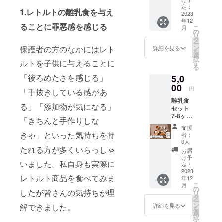
おかゆ2
定：
1.レトルトの離乳食を与え
包、だ
2023
年12
し4包、
ることに罪悪感を感じる
こ
月
野菜3種
の
リ
12包、
タ
ー
お魚2
ン
保護者の方のなかにはレト
詳細を見る
を
包)20包
選
択
・おか
ルトを子供に与えることに
す
る
ゆ１包
「後ろめたさを感じる」
5,0
当たり
30g、そ
00
円
「手抜きしている感があ
の他だ
離乳食
し・野
る」「添加物が気になる」
セット
菜・お
7-8ヶ月
魚１包
「きちんと手作りしな
（20
当たり
支援
包）
15g ※送
きゃ」といった気持ちを持
者：
5,000
料無
0人
(月齢7-
たれる方が多くいらっしゃ
料・冷
お届
8ヶ月：
凍保存
け予
いました。私自身も実際に
おかゆ2
※賞味期
定：
包、だ
2023
限は製
レトルト商品を食べてみま
年12
し4包、
造より3
こ
月
野菜3種
カ月程
の
したが皆さんの気持ちが理
リ
12包、
度、詳
タ
ー
お魚2
細は食
ン
詳細を見る
解できました。
を
包)20包
品表示
選
択
・おか
にてご
す