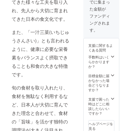
エサの
てきた様々な⼯夫を取り⼊
て育て
でに集まっ
中には
ている
た金額が
成長促
れ、先⼈から⼤切に育まれ
おいし
進を目
い野菜
ファンディ
てきた⽇本の⾷⽂化です。
的とし
を知っ
ングされま
た【抗
てもら
菌性飼
いた
す。
また、「⼀汁三菜(いちじゅ
料添加
い。」
物】が
と有機
うさんさい)」とも⾔われる
含まれ
野菜づ
支援に関するよ
ていま
くりの
ように、健康に必要な栄養
くある質問
す。し
苦労を
かし吉
素をバランスよく摂取でき
手数料はいく
にじま
玉畜産
らかかります
せつつ
ることも和⾷の⼤きな特徴
はより
か？
も有機
自然な
栽培へ
です。
豚本来
目標金額に届
の信念
の成長
かなかった場
を感じ
スピー
合どうなりま
させる
旬の⾷材を取り⼊れたり、
ドを目
すか？
農家さ
指し、
んで
⾷材を無駄なく利⽤するな
飼料会
支援で困った
育った
社にお
ど、⽇本⼈が⼤切に育んで
時はどこに相
野菜た
願いを
談したらいい
ちで
きた理念と合わせて、⾷材
して特
ですか？
す。 ※
別に
送料無
の「旨味」を活かす独特の
【抗菌
料 ※新
ヘルプページを
性飼料
鮮な野
見る
調理法が⼤きく注⽬され、