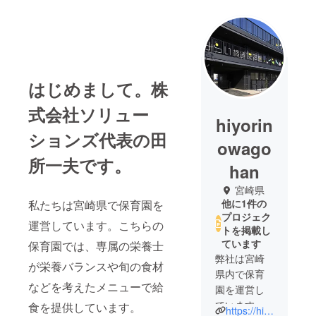
はじめまして。株
式会社ソリュー
hiyorin
ションズ代表の田
owago
所一夫です。
han
宮崎県
他に1件の
私たちは宮崎県で保育園を
プロジェク
運営しています。こちらの
トを掲載し
ています
保育園では、専属の栄養⼠
弊社は宮崎
が栄養バランスや旬の⾷材
県内で保育
などを考えたメニューで給
園を運営し
ています。
⾷を提供しています。
https://hiyorinowagohan.com/