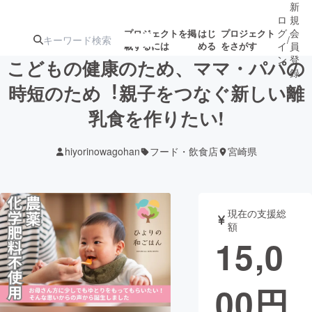
新
ロ
規
グ
会
プロジェクトを掲
はじ
プロジェクト
/
載するには
める
をさがす
イ
員
ン
登
こどもの健康のため、ママ・パパの
録
時短のため︕親⼦をつなぐ新しい離
乳⾷を作りたい!
人気のプロ
注目のリ
注目の新着プロ
募集終了が近いプ
もうすぐ公開
ジェクト
ターン
ジェクト
ロジェクト
されます
hiyorinowagohan
フード・飲食店
宮崎県
アート・写真
音楽
現在の支援総
テクノロジー・ガジェット
ゲーム・サ
額
15,0
映像・映画
書籍・雑誌
00
円
ビジネス・起業
チャレンジ