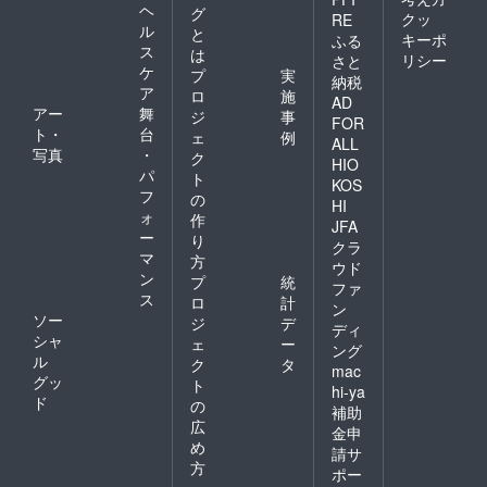
ヘ
グ
クッ
RE
ル
と
キーポ
ふる
ス
は
リシー
さと
ケ
プ
実
納税
ア
ロ
施
AD
アー
舞
ジ
事
FOR
ト・
台
ェ
例
ALL
写真
・
ク
HIO
パ
ト
KOS
フ
の
HI
ォ
作
JFA
ー
り
クラ
マ
方
ウド
ン
プ
統
ファ
ス
ロ
計
ン
ソー
ジ
デ
ディ
シャ
ェ
ー
ング
ル
ク
タ
mac
グッ
ト
hi-ya
ド
の
補助
広
金申
め
請サ
方
ポー