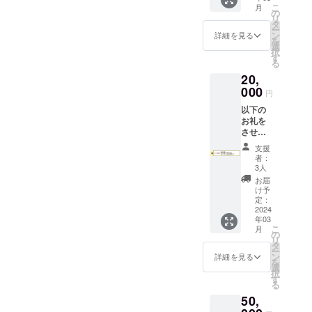
※日程：
チケッ
フード
ズ、
ワーク
こ
月
人気の
2024年
の
ト5枚
とドリ
卵、
リー
リ
ある
2～5月
タ
※有効
ンクチ
アーモ
ム、
ー
キャ
を予定
ン
期限：
詳細を見る
ケット
ンド、
アーモ
を
ロット
（詳細
選
2024年
を送付
バ
ンド、
択
ケーキ
は追っ
す
6月
致しま
ター、
太白胡
る
とNY
てご連
【原材
す 【原
クル
麻油、
20,
チーズ
絡）
料】 ■
材料】
ミ、
卵、レ
ケーキ
000
※場所：
キャ
■キャ
円
レーズ
モン、
の詰め
鎌倉で
ロット
ロット
ン、膨
塩 【保
以下の
合わせ
のリア
ケーキ
ケーキ
張剤、
存方
お礼を
・人気
ル開催
人参、
人参、
シナモ
法】 賞
させて
のケー
とオン
りんご
りんご
ン、ク
味期
いただ
キ5種食
ライン
濃縮果
濃縮果
支援
ロー
限：製
きます
べ比べ
での開
汁、米
者：
汁、米
ブ、ナ
造日か
・お礼
セット
催 ※
3人
粉、太
粉、太
ツメグ
ら冷凍
のお手
（チョ
リアル
白胡麻
お届
白胡麻
■NY
で2ヶ月
紙送付
コレー
参加の
け予
油、ク
油、ク
チーズ
（※具体
・
トチー
定：
方は交
リーム
リーム
ケーキ
的な日
AaHbit
2024
ズケー
通費を
チー
チー
クリー
付は商
年03
で一番
キ・ブ
自己負
ズ、
ズ、
ムチー
こ
品に明
月
人気の
ルーベ
の
担頂く
卵、
卵、
ズ
リ
記）、
ある
リーコ
タ
旨、ご
アーモ
アーモ
（オー
ー
解凍後
キャ
コナツ
ン
了承く
詳細を見る
ンド、
ンド、
ストラ
を
は3日以
ロット
パイ・
選
ださい
バ
バ
リア
択
内
ケーキ
パイ
す
ター、
ター、
産）、
る
とNY
ナップ
クル
クル
りんご
50,
チーズ
ルゴル
ミ、
ミ、
濃縮果
ケーキ
ゴン