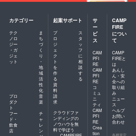
カテゴリー
起案サポート
サ
CAMP
ー
FIRE
テク
ま
プ
ス
ビ
につい
ノロ
ち
ロ
タ
ス
て
ジー
づ
ジ
ッ
・ガ
く
ェ
フ
CAM
CAMP
ジェ
り
ク
に
PFI
FIREと
ット
・
ト
相
RE
は
地
を
談
CAM
あんし
域
作
す
PFI
ん・安
活
る
る
RE
全への
性
資
コ
取り組
化
料
ミュ
み
プロ
音
請
ニ
ニュー
ダク
楽
求
ティ
ス
ト
CAM
ヘルプ
クラウドファ
フー
チ
PFI
お問い
ンディングの
ド・
ャ
RE
合わせ
ノウハウを無
飲食
レ
Crea
料で学ぼう
店
ン
tion
各種規定
CAMPFIRE