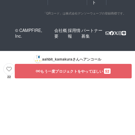
ト
「QRコード」は株式会社デンソーウェーブの登録商標です。
© CAMPFIRE,
会社概
採用情
パートナー
Inc.
要
報
募集
aahbit_kamakura
さんへアンコール
もう一度プロジェクトをやってほしい
52
22