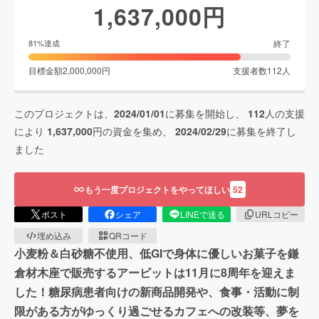
1,637,000
円
終了
81
%達成
目標金額
2,000,000
円
支援者数
112
人
このプロジェクトは、
2024/01/01
に募集を開始し、
112
人の支援
により
1,637,000
円の資金を集め、
2024/02/29
に募集を終了し
ました
もう一度プロジェクトをやってほしい
52
ポスト
シェア
LINEで送る
URLコピー
埋め込み
QRコード
小麦粉＆白砂糖不使用、低GIで身体に優しいお菓子を鎌
倉材木座で販売するアービットは11月に8周年を迎えま
した！糖尿病患者向けの新商品開発や、食事・活動に制
限がある方がゆっくり過ごせるカフェへの改装等、夢を