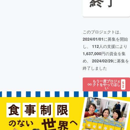
終了
このプロジェクトは、
2024/01/01
に募集を開始
し、
112
人の支援により
1,637,000
円の資金を集
め、
2024/02/29
に募集を
終了しました
もう一度プロジェ
5
クトをやってほし
2
い