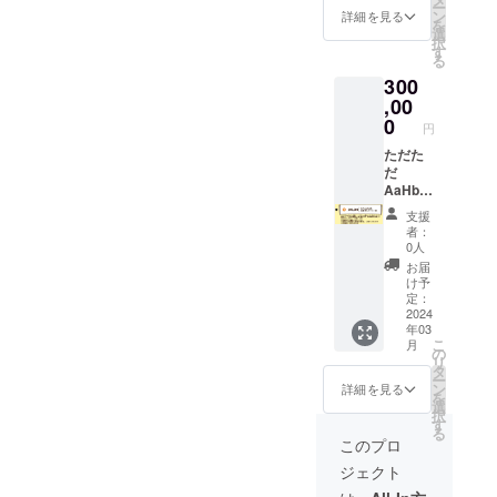
ー
ラベル
自己負
事業承
ン
クル
詳細を見る
を
に表記
担頂く
継を3ヵ
選
ミ、
択
されま
旨、ご
月間並
す
レーズ
る
す。 商
了承く
走支援
ン、膨
300
品開封
ださい
しま
張剤、
前には
ませ ※
す！事
,00
シナモ
必ずお
有効期
業承継
0
ン、ク
円
届けの
限：
に必要
ロー
リター
2024年
な知識
ただた
ブ、ナ
ンに貼
6月30日
を学び
だ
ツメグ
付され
つつ、
AaHbit
■NY
たラベ
高垣の
を応援
チーズ
支援
ルや注
生々し
してく
ケーキ
者：
意書き
い失敗
ださる
クリー
0人
をご確
事例を
心優し
ムチー
お届
認くだ
学び、
い方へ
ズ
け予
さい。
ご自身
向けた
定：
（オー
【原材
の事業
コース
2024
ストラ
年03
料】 ■
承継を
鎌倉に
リア
こ
月
キャ
成功さ
て、
の
産）、
リ
ロット
せてく
AaHbit
タ
りんご
ー
ケーキ
ださい
商品を
ン
濃縮果
詳細を見る
を
人参、
※お申込
多数ご
選
汁、米
択
りんご
み頂い
用意の
す
粉、サ
る
濃縮果
た方に
上、豪
ワーク
このプロ
汁、米
は追っ
華食材
リー
ジェクト
粉、太
て日程
を使用
ム、
白胡麻
をご連
した
アーモ