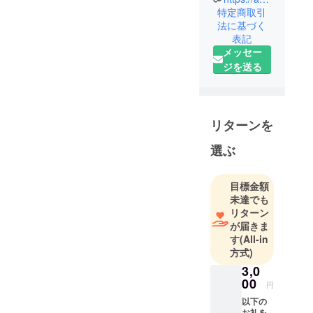
特定商取引
法に基づく
表記
メッセー
ジを送る
リターンを
選ぶ
目標金額
未達でも
リターン
が届きま
す
(All-in
方式)
3,0
00
円
以下の
お礼を