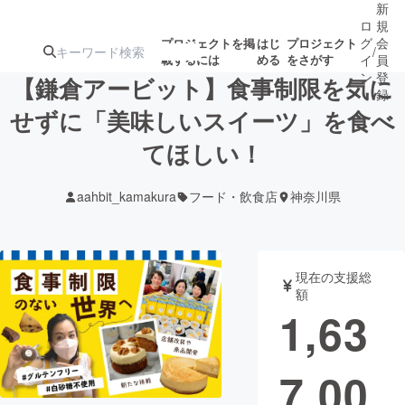
新
ロ
規
グ
会
プロジェクトを掲
はじ
プロジェクト
/
載するには
める
をさがす
イ
員
ン
登
【鎌倉アービット】食事制限を気に
録
せずに「美味しいスイーツ」を食べ
てほしい！
人気のプロ
注目のリ
注目の新着プロ
募集終了が近いプ
もうすぐ公開
ジェクト
ターン
ジェクト
ロジェクト
されます
aahbit_kamakura
フード・飲食店
神奈川県
アート・写真
音楽
現在の支援総
テクノロジー・ガジェット
ゲーム・サ
額
1,63
映像・映画
書籍・雑誌
7,00
ビジネス・起業
チャレンジ