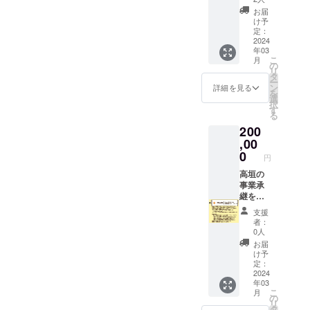
麻油、
麻油、
※2024
心優し
のリ
ンに貼
お届
卵、レ
卵、レ
年2月よ
い方へ
ターン
付され
け予
モン、
モン、
り2025
向けた
に貼付
定：
たラベ
塩 【保
塩 【保
年1月ま
コース
2024
された
ルや注
存方
存方
年03
で、1ヵ
お礼の
ラベル
意書き
法】 賞
法】 賞
こ
月
月に1
動画
や注意
の
をご確
味期
味期
リ
回、計
メッ
書きを
タ
認くだ
限：製
限：製
ー
12回、
セージ
ご確認
ン
さい。
詳細を見る
造日か
造日か
を
その月
をお送
くださ
選
【原材
ら冷凍
ら冷凍
択
限定の
りし、
い。
す
料】 ■
で2ヶ月
で2ヶ月
る
マンス
AaHbit
キャ
（※具体
（※具体
200
リー
のカ
ロット
的な日
的な日
ケーキ
フェに
,00
ケーキ
付は商
付は商
をお送
て高垣
0
人参、
品に明
円
品に明
りいた
が精神
りんご
記）、
記）、
しま
誠意お
高垣の
濃縮果
解凍後
解凍後
す。
もてな
事業承
汁、米
は3日以
は3日以
※毎月中
しさせ
継をサ
粉、太
内
内
旬頃に
て頂き
ポート
白胡麻
支援
発送予
ます！
したプ
油、ク
者：
定 ※
※日程は
ロ
リーム
0人
原材料
追って
フェッ
チー
お届
及び添
調整さ
ショナ
ズ、
け予
加物等
せてく
ルチー
定：
卵、
の食品
ださい
ムを総
2024
アーモ
年03
表示は
※遠方の
動員し
ンド、
こ
月
お届け
方は交
て、あ
の
バ
リ
商品の
通費を
なたの
タ
ター、