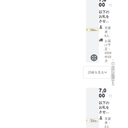
6月
00
付され
円
たラベ
以下の
ルや注
お礼を
意書き
させて
をご確
いただ
認くだ
支援
きます
さい。
者：
・お礼
【原材
6人
のお手
料】 ■
お届
紙送付
キャ
け予
・
定：
ロット
AaHbit
2024
ケーキ
年03
で一番
人参、
こ
月
人気の
の
りんご
リ
ある
タ
濃縮果
ー
キャ
ン
汁、米
詳細を見る
を
ロット
選
粉、太
択
ケーキ
す
白胡麻
る
とNY
油、ク
7,0
チーズ
リーム
ケーキ
00
チー
円
の詰め
ズ、
以下の
合わせ
卵、
お礼を
※原材料
アーモ
させて
及び添
ンド、
いただ
加物等
バ
支援
きます
の食品
ター、
者：
・お礼
表示は
2人
クル