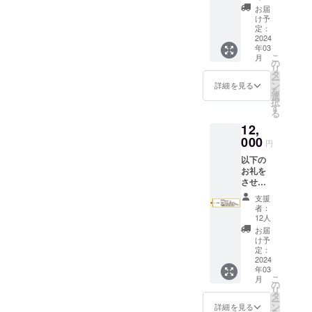
のお手
お届け
ミ、
お届
紙送付
商品の
け予
レーズ
・
ラベル
定：
ン、膨
AaHbit
2024
に表記
張剤、
年03
で一番
されま
シナモ
こ
月
人気の
す。 商
の
ン、ク
リ
ある
品開封
タ
ロー
ー
キャ
前には
ン
詳細を見る
ブ、ナ
を
ロット
必ずお
選
ツメグ
択
ケーキ
届けの
す
■NY
る
とNY
リター
チーズ
12,
チーズ
ンに貼
ケーキ
ケーキ
000
付され
クリー
円
の詰め
たラベ
ムチー
以下の
合わせ
ルや注
ズ
お礼を
※原材料
意書き
（オー
させて
及び添
をご確
ストラ
いただ
加物等
認くだ
リア
支援
きます
の食品
さい。
者：
産）、
・お礼
表示は
・
12人
りんご
のお手
お届け
AaHbit
お届
濃縮果
紙送付
商品の
新店舗
け予
汁、米
・
ラベル
定：
＆製造
粉、サ
AaHbit
2024
に表記
工房の
ワーク
年03
で一番
されま
見学ツ
リー
こ
月
人気の
す。
の
アー
ム、
リ
ある
商品開
タ
※日程は
アーモ
ー
キャ
封前に
ン
4月中の
詳細を見る
ンド、