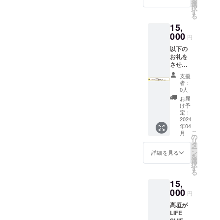
を
ロット
は必ず
選
日曜日
太白胡
択
ケーキ
お届け
す
を予
麻油、
る
とNY
のリ
定、詳
卵、レ
15,
チーズ
ターン
細は後
モン、
ケーキ
000
に貼付
日ご連
円
塩 【保
の詰め
された
絡
存方
以下の
合わせ
ラベル
不参加
法】 賞
お礼を
※原材料
や注意
の方へ
味期
させて
及び添
書きを
は動画
限：製
いただ
加物等
ご確認
を個別
支援
造日か
きます
の食品
くださ
に送付
者：
ら冷凍
・お礼
表示は
い。 ・
0人
予定
で2ヶ月
のお手
お届け
カフェ
【原材
お届
（※具体
紙送付
商品の
のプレ
け予
料】 ■
的な日
・
ラベル
定：
オープ
キャ
付は商
AaHbit
2024
に表記
ンへご
ロット
品に明
年04
で一番
されま
招待（1
ケーキ
記）、
こ
月
人気の
す。 商
の
名）
人参、
解凍後
リ
ある
品開封
タ
※日程は
りんご
は3日以
ー
キャ
前には
ン
1~2月を
詳細を見る
濃縮果
内
を
ロット
必ずお
選
予定、
汁、米
択
ケーキ
届けの
す
詳細は
粉、太
る
とNY
リター
後日ご
白胡麻
15,
チーズ
ンに貼
連絡
油、ク
ケーキ
000
付され
※ケーキ
リーム
円
の詰め
たラベ
とドリ
チー
高垣が
合わせ
ルや注
ンクを1
ズ、
LIFE
※原材
意書き
点ずつ
卵、