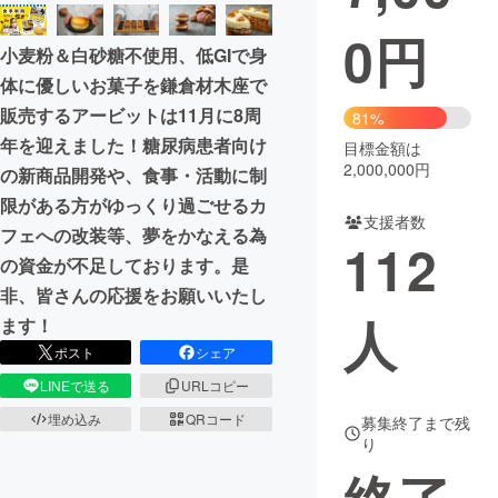
0
円
まちづくり・地域活性化
小麦粉＆白砂糖不使用、低GIで身
体に優しいお菓子を鎌倉材木座で
CAMPFIRE for Social Good
CAMPFIRE Creation
販売するアービットは11月に8周
81%
CAMPFIREふるさと納税
machi-ya
コミュニティ
年を迎えました！糖尿病患者向け
目標金額は
2,000,000円
の新商品開発や、食事・活動に制
限がある方がゆっくり過ごせるカ
支援者数
フェへの改装等、夢をかなえる為
112
の資金が不足しております。是
非、皆さんの応援をお願いいたし
人
ます！
ポスト
シェア
LINEで送る
URLコピー
埋め込み
QRコード
募集終了まで残
り