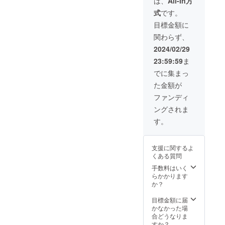
は、
All-In方
油、ク
絡致し
BBQで
ンド、
式
です。
リーム
ます（4
おもて
太白胡
チー
月以降
なしさ
麻油、
目標金額に
ズ、
の週末
せて頂
卵、レ
関わらず、
卵、
を想
きま
モン、
アーモ
定） ※
す！ ※
塩 【保
2024/02/29
ンド、
リアル
日程は
存方
23:59:59
ま
バ
タイム
追って
法】 賞
ター、
での講
調整さ
味期
でに集まっ
クル
座参加
せてく
限：製
た金額が
ミ、
が困難
ださい
造日か
レーズ
な方へ
※遠方の
ら冷凍
ファンディ
ン、膨
は動画
方は交
で2ヶ月
ングされま
張剤、
を配信
通費を
（※具体
シナモ
致しま
自己負
的な日
す。
ン、ク
す ■専
担頂く
付は商
ロー
門知識
旨、ご
品に明
ブ、ナ
高垣
了承く
記）、
支援に関するよ
ツメグ
の事業
ださい
解凍後
くある質問
■NY
承継を
ませ ※
は3日以
チーズ
サポー
有効期
手数料はいく
内
ケーキ
トした
限：
らかかります
クリー
各業界
2024年
か？
ムチー
のプロ
6月30日
ズ
フェッ
目標金額に届
（オー
ショナ
かなかった場
ストラ
ルによ
合どうなりま
リア
るオン
すか？