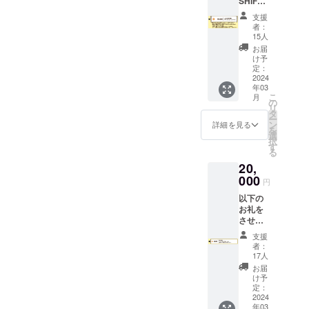
SHIFT
料及び
をご確
提供さ
アーモ
の著者
添加物
認くだ
せて頂
ンド、
支援
リンダ
等の食
さい。
きます
者：
バ
グラッ
品表示
・カ
15人
※参加
ター、
トン教
はお届
フェの
出来な
お届
クル
授から
け商品
プレ
け予
い方へ
ミ、
学んだ
のラベ
定：
オープ
は、カ
レーズ
「自分
2024
ルに表
ンへご
フェの
ン、膨
年03
の人生
記され
招待（2
フード
張剤、
こ
月
100年戦
ます。
の
名）
とドリ
シナモ
リ
略」を
商品開
タ
※日程は
ンクチ
ン、ク
ー
策定す
封前に
ン
1~2月を
詳細を見る
ケット
ロー
を
るワー
は必ず
選
予定、
を送付
ブ、ナ
択
ク
お届け
す
詳細は
致しま
ツメグ
る
ショッ
のリ
後日ご
す 【原
■NY
20,
プです
ターン
連絡
材料】
チーズ
（過去
000
に貼付
※ケーキ
■キャ
円
ケーキ
のワー
された
とドリ
ロット
クリー
以下の
ク
ラベル
ンクを1
ケーキ
ムチー
お礼を
ショッ
や注意
点ずつ
人参、
ズ
させて
プご案
書きを
提供さ
りんご
（オー
いただ
内はこ
ご確認
せて頂
濃縮果
支援
ストラ
きます
ちら
くださ
きます
者：
汁、米
リア
・お礼
→https:
い。 ・
17人
※参加
粉、太
産）、
のお手
//mosh.j
AaHbit
出来な
お届
白胡麻
りんご
紙送付
p/servi
新店舗
け予
い方へ
油、ク
濃縮果
・
ces/844
定：
でのド
は、カ
リーム
汁、米
AaHbit
2024
11）
リンク
フェの
チー
粉、サ
年03
で一番