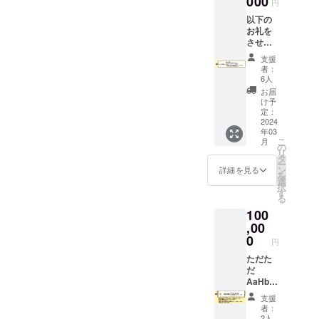
000
レーズ
円
レーズ
汁、米
の詰め
ゾーラ
ン、膨
ン、膨
粉、サ
以下の
合わせ
チーズ
張剤、
張剤、
ワーク
お礼を
・クラ
ケー
シナモ
シナモ
リー
させて
ウド
キ・抹
ン、ク
ン、ク
ム、
いただ
ファン
茶チー
ロー
支援
ロー
アーモ
きます
ディン
ズケー
者：
ブ、ナ
ブ、ナ
ンド、
・お礼
グ限定
キ・ス
6人
ツメグ
ツメグ
太白胡
のお手
ケーキ
イート
お届
■NY
■NY
麻油、
紙送付
※ホー
ポテト
け予
チーズ
チーズ
卵、レ
・
ルケー
定：
アーモ
ケーキ
ケーキ
モン、
AaHbit
2024
キの送
ンドタ
クリー
クリー
塩 【保
年03
で一番
付とな
ルト）
ムチー
ムチー
こ
存方
月
人気の
ります
の
※原材料
ズ
ズ
リ
法】 賞
ある
※原材
タ
及び添
（オー
（オー
ー
味期
キャ
料及び
ン
加物等
詳細を見る
ストラ
ストラ
を
限：製
ロット
添加物
選
の食品
リア
リア
択
造日か
ケーキ
等の食
す
表示は
産）、
産）、
る
ら冷凍
とNY
品表示
お届け
りんご
りんご
で2ヶ月
100
チーズ
はお届
商品の
濃縮果
濃縮果
（※具体
ケーキ
,00
け商品
ラベル
汁、米
汁、米
的な日
の詰め
のラベ
0
に表記
粉、サ
円
粉、サ
付は商
合わせ
ルに表
されま
ワーク
ワーク
品に明
・
ただた
記され
す。 商
リー
リー
記）、
AaHbit
だ
ます。
品開封
ム、
ム、
解凍後
マンス
AaHbit
商品開
前には
アーモ
アーモ
は3日以
リーケ
を応援
封前に
必ずお
ンド、
支援
ンド、
内
キ定期
してく
は必ず
届けの
者：
太白胡
太白胡
便
ださる
お届け
リター
2人