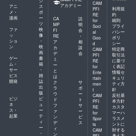
ジ
CAM
アカデミー
アニ
ス
利用規
PFI
メ・
ポ
約
RE
漫画
ー
CA
説
細則
for
ツ
MP
明
プライ
Soci
ファ
映
FI
会
バシー
al
ッ
像
RE
・
ポリ
Goo
ショ
・
ア
相
シー
d
ン
映
カ
談
特定商
CAM
画
デ
会
取引法
PFI
ゲー
書
ミ
に基づ
RE
ム・
籍
ー
く表記
for
サー
・
と
情報セ
Ente
ビス
雑
は
キュリ
rtain
開発
誌
ク
サ
ティ方
men
出
ラ
ポ
針
t
版
ウ
ー
反社基
CAM
ビジ
ビ
ド
ト
本方針
PFI
ネ
ュ
フ
サ
カスタ
RE
ス・
ー
ァ
ー
マーハ
for
起業
テ
ン
ビ
ラスメ
Spor
ィ
デ
ス
ントに
ts
ー
ィ
対する
CAM
・
ン
考え方
PFI