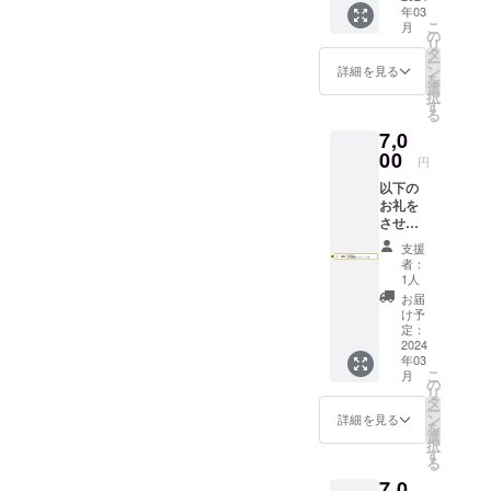
年03
で一番
こ
月
人気の
の
リ
ある
タ
ー
キャ
ン
詳細を見る
を
ロット
選
択
ケーキ
す
る
とNY
7,0
チーズ
ケーキ
00
円
の詰め
以下の
合わせ
お礼を
※原材料
させて
及び添
いただ
加物等
支援
きます
の食品
者：
・お礼
表示は
1人
のお手
お届け
お届
紙送付
商品の
け予
・
ラベル
定：
AaHbit
2024
に表記
年03
新店舗
されま
こ
月
でのド
す。 商
の
リ
リンク
品開封
タ
ー
チケッ
前には
ン
詳細を見る
を
ト3枚
必ずお
選
択
※有効
届けの
す
る
期限：
リター
7,0
2024年
ンに貼