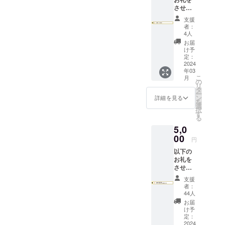
させて
いただ
支援
きます
者：
・お礼
4人
のお手
お届
紙送付
け予
定：
2024
年03
こ
月
の
リ
タ
ー
ン
詳細を見る
を
選
択
す
る
5,0
00
円
以下の
お礼を
させて
いただ
支援
きます
者：
・お礼
44人
のお手
お届
紙送付
け予
・
定：
AaHbit
2024