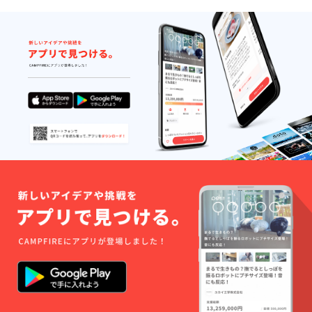
は3日以
士から
内
銀行借
り入れ
を学ぶ
・講
座④：
VC勤務
経験者
から新
規事業
の立上
げ方を
学ぶ ■
高垣の
体験談
共有会
（オン
ライン
で90分
ｘ1回）
■高垣と
の個別
面談
（4-6
月、月
に1回ず
つ）