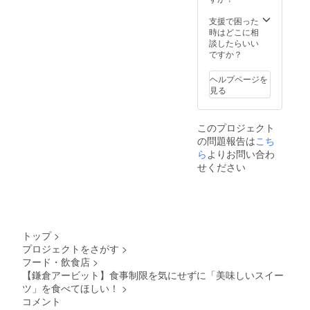
産）、
ライン
りんご
講座
支援で困った
濃縮果
（60-90
時はどこに相
汁、米
分ｘ4
談したらいい
粉、サ
回）
ですか？
ワーク
・講
リー
座①：
ヘルプページを
ム、
事業再
見る
アーモ
生のプ
ンド、
ロから
太白胡
DD（企
このプロジェクト
麻油、
業価値
の問題報告は
こち
卵、レ
評価）
モン、
を学
ら
よりお問い合わ
塩 【保
ぶ
せください
存方
・講
法】 賞
座②：
味期
補助金
限：製
コンサ
造日か
ルから
ら冷凍
申請書
トップ
>
で2ヶ月
類の書
プロジェクトをさがす
>
（※具体
き方を
フード・飲食店
>
的な日
学ぶ
付は商
・講
【鎌倉アービット】食事制限を気にせずに「美味しいスイー
品に明
座③：
ツ」を食べてほしい！
>
記）、
中小企
コメント
解凍後
業診断