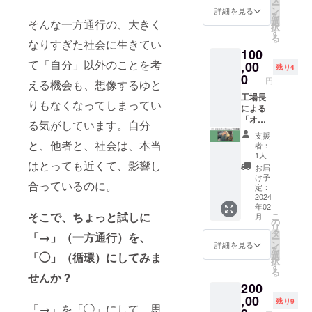
ー
や食器
に、ノ
ン
詳細を見る
を
などの
ウハウ
選
そんな一方通行の、大きく
択
古道
もお伝
す
る
具、数
なりすぎた社会に生きてい
えでき
100
千点を
ます ・
て「自分」以外のことを考
販売し
,00
人数は
残り4
ている
最大40
0
円
える機会も、想像するゆと
店内か
名ま
ら、お
工場長
で。も
りもなくなってしまってい
好きな
による
ちろん1
商品を1
「オリ
人でも
る気がしています。自分
万円分
ジナル
OKで
支援
（税
ワーク
す。 ・
と、他者と、社会は、本当
者：
込）ま
ショッ
2024年
1人
はとっても近くて、影響し
でお選
プ」を
2月頃
お届
びいた
企画
に、
け予
合っているのに。
だけま
し、マ
CAMPF
定：
す ・
ンツー
2024
IREの
年02
「商品
マンで
メッ
そこで、ちょっと試しに
こ
月
券」と
レク
セージ
の
リ
しての
チャー
機能に
タ
「→」（一方通行）を、
ー
紙券を
します
て、お
ン
詳細を見る
を
お送り
・2024
越しい
選
「◯」（循環）にしてみま
択
する形
年2月頃
ただく
す
る
ではあ
に、
せんか？
日程相
200
りませ
CAMPF
談のご
ん。ご
IREの
,00
連絡を
残り9
「→」を「◯」にして、思
来店い
メッ
いたし