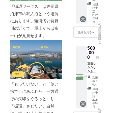
だける
となり
CAMPF
を貸切
お届
「循環ワークス」は静岡県
と思い
ます）
IREの
いただ
け予
ます ・
・所要
メッ
けます
定：
沼津市の我入道という場所
2024年
時間：
セージ
・イベ
2024
年02
2月頃
約2時間
機能に
ントで
にあります。駿河湾と狩野
こ
月
に、
・開催
て、行
の利用
の
リ
CAMPF
場所：
き先・
や、ア
川の近くで、屋上からは富
タ
ー
IREの
「循環
日程相
コギな
ン
詳細を見る
を
士山が見渡せます。
メッ
ワーク
談のご
どであ
選
択
セージ
ス」に
連絡を
れば演
す
る
機能に
て（静
いたし
奏も可
500
て、ご
岡県沼
ます ・
能です
来店い
津市我
交通
・2024
,00
ただく
入道浜
費、宿
年2月頃
0
円
日程相
町308）
泊費
に、
談のご
・オス
（場所
CAMPF
支援い
連絡を
スメは
によっ
IREの
ただい
いたし
「こど
て要宿
メッ
たお礼
ます
も向
泊の場
セージ
メッ
支援
（現
け：廃
合）は
機能に
セージ
者：
「もったいない」と「使い
在、木
材工
別途ご
て、貸
をお送
0人
曜〜日
作、自
支給お
切にて
りしま
お届
捨て」にあふれた、一方通
曜まで
転車発
願いし
実施い
す。
け予
の営業
電体験
ます ・
ただく
（2024
定：
行の矢印をぐるっと回し
である
会、太
お話し
内容の
年2月
2024
年02
こと、
陽光発
会実施
ご希望
頃） 活
「循環」させたい。自然
こ
月
夏季や
電でお
にかか
お伺い
動の様
の
リ
年末年
もちゃ
る経費
と、日
子をご
タ