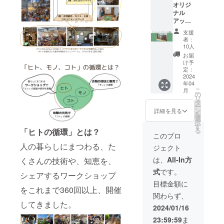
オリジ
信販売
ら送信
告にお
ナル
は対応
予定で
名前を
アップ
できま
す。
掲載い
サイク
せん
たしま
支援
ル額縁
す。
者：
をお届
（備考
10人
けしま
欄に掲
お届
す。 ・
載した
け予
「循環
いお名
定：
ワーク
2024
前ある
年04
ス」内
いは
こ
月
の工房
ニック
の
リ
でひと
ネーム
タ
ー
つひと
をご記
ン
詳細を見る
を
つ手作
入くだ
選
択
りして
さい）
す
る
「ヒトの循環」とは？
います
お礼動
このプロ
・「レ
画をお
人の暮らしにまつわる、た
ジェクト
タさ
送りし
ん」の
ます。
は、
All-In方
くさんの技術や、知恵を、
愛称で
（2024
式
です。
親しま
年2月頃
シェアするワークショップ
れてい
／約5分
目標金額に
をこれまで360回以上、開催
る循環
／動画
関わらず、
ワーク
ファイ
してきました。
スをサ
ルをお
2024/01/16
ポート
送りし
23:59:59
ま
してく
ます）