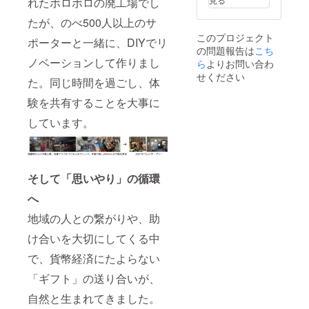
れたボロボロの廃工場でし
たが、のべ500人以上のサ
このプロジェクト
ポーターと一緒に、DIYでリ
の問題報告は
こち
ノベーションして作りまし
ら
よりお問い合わ
せください
た。同じ時間を過ごし、体
験を共有することを大事に
しています。
そして「思いやり」の循環
へ
地域の人との繋がりや、助
け合いを大切にしてくる中
で、貨幣経済にたよらない
「ギフト」の送り合いが、
自然と生まれてきました。