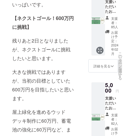
支援い
いっぱいです。
ただい
たお礼
メッ
【ネクストゴール！600万円
支援
セージ
者：
をお送
に挑戦】
85人
りしま
お届
す。
け予
残りあと2日となりました
※CAMP
定：
FIREの
2024
が、ネクストゴールに挑戦
年02
メッ
こ
月
セージ
の
したいと思います。
リ
機能か
タ
ー
ら送信
ン
詳細を見る
を
予定で
選
大きな挑戦ではあります
択
す。
す
る
が、当初の目標としていた
5,0
600万円を目指したいと思い
00
円
ます。
支援い
ただい
たお礼
屋上緑化を進めるウッド
メッ
支援
セージ
者：
デッキ制作に60万円、蓄電
をお送
82人
りしま
池の強化に60万円など、ま
お届
す。
け予