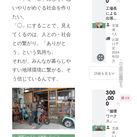
0
円
ただい
セージ
ます ・
いやりがめぐる社会を作り
た際に
機能に
工場長
有効期
スタッ
て、
による
限：
たい。
フがご
ワーク
出張
2025年
案内い
ショッ
「豊か
2月末ま
「◯」にすることで、見え
支援
たしま
プの内
に生き
で
者：
す ・通
容・日
るお話
てくるのは、人との・社会
1人
常のア
程相談
会」 ・
お届
との繋がり。「ありがと
ン
のご連
呼んで
け予
ティー
絡をい
いただ
定：
う」という気持ち。
ク
たしま
いた場
2024
年02
ショッ
す （で
所に出
それが、みんなが暮らしや
こ
月
プや、
きるこ
張し、
の
リ
古道具
とにも
環境問
タ
すい地球環境に繋がる。そ
ー
屋さん
限りが
題だけ
ン
詳細を見る
を
に比べ
あるた
ではな
う信じているんです。
選
択
て、安
め、ご
く2時間
す
る
価に設
参加い
程度
300
定して
ただく
「豊か
いるの
方の年
に生き
,00
残り5
で、想
齢層を
る」を
0
円
像以上
お伺い
テーマ
にたく
して、
にお話
「循環
さんの
いくつ
をしま
ワーク
アイテ
かご提
す ・
ス」工
ムをお
案させ
2024年
場内の
支援
持ち帰
ていた
2月頃
共有ス
者：
りいた
だく形
に、
ペース
0人