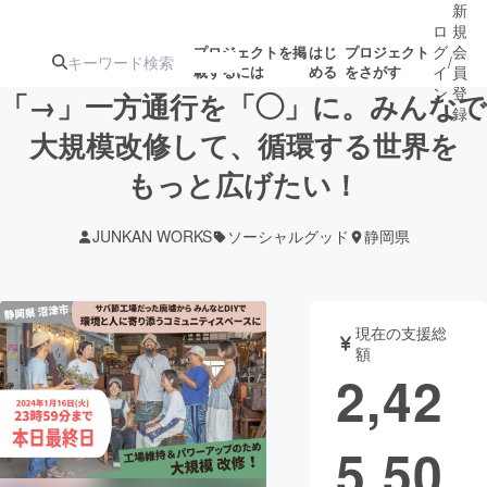
新
ロ
規
グ
会
プロジェクトを掲
はじ
プロジェクト
/
載するには
める
をさがす
イ
員
ン
登
「→」一方通行を「◯」に。みんなで
録
大規模改修して、循環する世界を
もっと広げたい！
人気のプロ
注目のリ
注目の新着プロ
募集終了が近いプ
もうすぐ公開
ジェクト
ターン
ジェクト
ロジェクト
されます
JUNKAN WORKS
ソーシャルグッド
静岡県
アート・写真
音楽
現在の支援総
テクノロジー・ガジェット
ゲーム・サ
額
2,42
映像・映画
書籍・雑誌
5,50
ビジネス・起業
チャレンジ