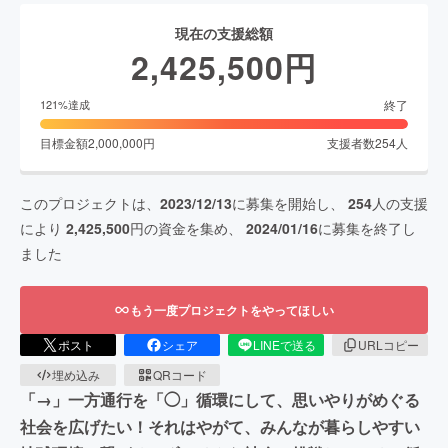
現在の支援総額
2,425,500
円
終了
121
%達成
目標金額
2,000,000
円
支援者数
254
人
このプロジェクトは、
2023/12/13
に募集を開始し、
254
人の支援
により
2,425,500
円の資金を集め、
2024/01/16
に募集を終了し
ました
もう一度プロジェクトをやってほしい
ポスト
シェア
LINEで送る
URLコピー
埋め込み
QRコード
「→」一方通行を「◯」循環にして、思いやりがめぐる
社会を広げたい！それはやがて、みんなが暮らしやすい