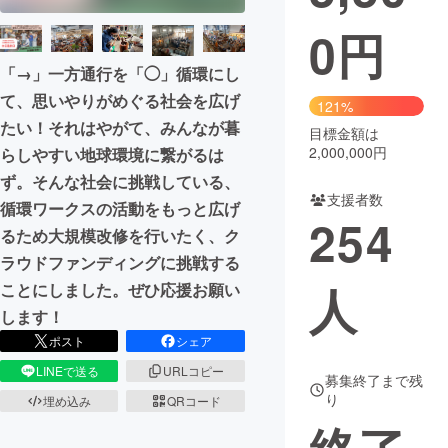
0
円
まちづくり・地域活性化
「→」一方通行を「◯」循環にし
て、思いやりがめぐる社会を広げ
CAMPFIRE for Social Good
CAMPFIRE Creation
121%
たい！それはやがて、みんなが暮
CAMPFIREふるさと納税
machi-ya
コミュニティ
目標金額は
2,000,000円
らしやすい地球環境に繋がるは
ず。そんな社会に挑戦している、
支援者数
循環ワークスの活動をもっと広げ
254
るため大規模改修を行いたく、ク
ラウドファンディングに挑戦する
人
ことにしました。ぜひ応援お願い
します！
ポスト
シェア
LINEで送る
URLコピー
募集終了まで残
り
埋め込み
QRコード