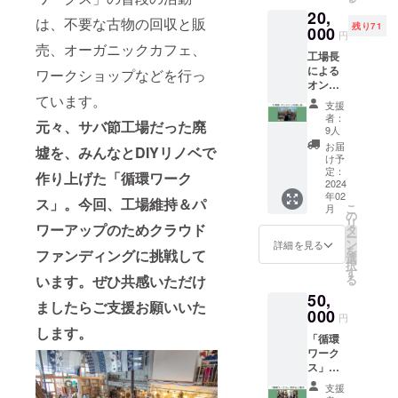
となっ
20,
ていま
は、不要な古物の回収と販
残り71
す ス
000
円
テッ
売、オーガニックカフェ、
工場長
カーサ
による
イズ：
ワークショップなどを行っ
オンラ
円形／
ています。
イン
直径
支援
「豊か
8cm
者：
元々、サバ節工場だった廃
に生き
9人
るお話
お届
墟を、みんなとDIYリノベで
会」参
け予
加チ
定：
作り上げた「循環ワーク
ケット
2024
年02
・環境
ス」。今回、工場維持＆パ
こ
月
問題だ
の
リ
けでは
ワーアップのためクラウド
タ
ー
なく2時
ン
詳細を見る
を
ファンディングに挑戦して
間程度
選
択
「豊か
す
います。ぜひ共感いただけ
る
に生き
50,
る」を
ましたらご支援お願いいた
テーマ
000
円
にオン
します。
「循環
ライン
ワーク
でお話
ス」工
し会を
場見学
します
支援
で工場
・2024