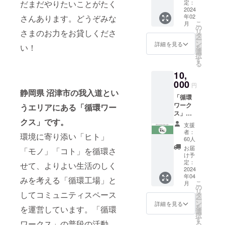
（2024
だまだやりたいことがたく
定：
年2月
2024
年02
さんあります。どうぞみな
頃） 活
こ
月
動の様
の
リ
さまのお力をお貸しくださ
子をご
タ
ー
報告し
ン
詳細を見る
い！
を
ます。
選
択
（2024
す
る
年12月
10,
末まで
に1回）
000
円
※CAMP
静岡県 沼津市の我入道とい
「循環
FIREの
ワーク
うエリアにある「循環ワー
メッ
ス」オ
セージ
クス」です。
リジナ
機能か
支援
ルス
ら送信
者：
環境に寄り添い「ヒト」
テッ
予定で
60人
カーを
す。
お届
「モノ」「コト」を循環さ
郵送に
け予
てお送
定：
せて、よりよい生活のしく
りしま
2024
年04
す 車や
みを考える「循環工場」と
こ
月
タンブ
の
リ
してコミュニティスペース
ラーな
タ
ー
どにも
ン
詳細を見る
を
を運営しています。「循環
貼れる
選
択
耐候性
す
ワークス」の普段の活動
る