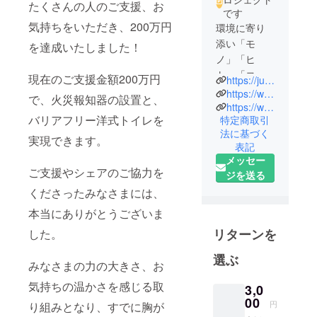
たくさんの人のご支援、お
です
気持ちをいただき、200万円
環境に寄り
添い「モ
を達成いたしました！
ノ」「ヒ
ト」「コ
現在のご支援金額200万円
https://junkanworks.com
ト」を循環
https://www.instagram.com/junkanworks/
で、火災報知器の設置と、
させて、よ
https://www.youtube.com/@JUNKANWORKS
バリアフリー洋式トイレを
特定商取引
りよい生活
法に基づく
のしくみを
実現できます。
表記
考える「循
メッセー
環工場」で
ご支援やシェアのご協力を
ジを送る
す。工場内
くださったみなさまには、
の電力は
本当にありがとうございま
100%自給。
SOLAR +
リターンを
した。
WVO
選ぶ
POWERED
みなさまの力の大きさ、お
気持ちの温かさを感じる取
3,0
00
円
り組みとなり、すでに胸が