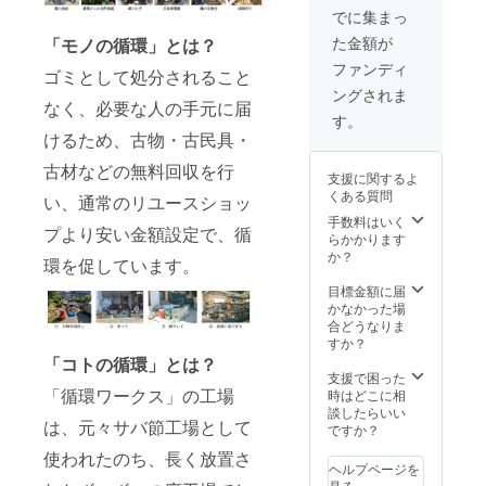
れてい
※CAMP
でに集まっ
るメン
FIREの
た金額が
「モノの循環」とは？
バーが
メッ
作って
セージ
ファンディ
ゴミとして処分されること
います
機能か
ングされま
・古材
ら送信
なく、必要な人の手元に届
を使っ
予定で
す。
ている
す。
けるため、古物・古民具・
ため、
風合い
古材などの無料回収を行
支援に関するよ
が全て
くある質問
い、通常のリユースショッ
異な
る、世
手数料はいく
プより安い金額設定で、循
界にひ
らかかります
とつの
か？
環を促しています。
逸品で
す ・A4
目標金額に届
サイズ
かなかった場
が入る
合どうなりま
額縁で
すか？
す
「コトの循環」とは？
支援で困った
「循環ワークス」の工場
時はどこに相
談したらいい
は、元々サバ節工場として
ですか？
使われたのち、長く放置さ
ヘルプページを
見る