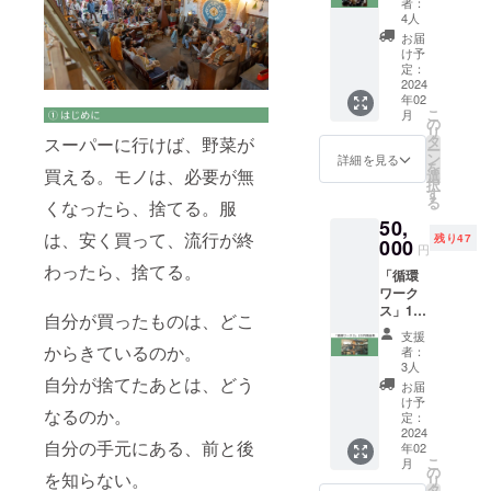
者：
長がご
年2月頃
4人
案内し
に、
お届
ます
CAMPF
け予
（約2時
IREの
定：
間） ・
2024
メッ
年02
「循環
セージ
こ
月
ワーク
機能に
の
リ
ス」の
てセミ
タ
スーパーに行けば、野菜が
ー
活動
ナーご
ン
詳細を見る
を
や、工
買える。モノは、必要が無
案内の
選
択
場をDIY
メール
す
る
くなったら、捨てる。服
で作っ
をお送
50,
てきた
りしま
は、安く買って、流行が終
残り47
過程な
000
す ・オ
円
どもお
ンライ
わったら、捨てる。
「循環
話しし
ンお話
ワーク
ます ・
会は
ス」1万
環境活
【2024
自分が買ったものは、どこ
円まで
動をし
年5月
支援
お好き
ている
からきているのか。
頃】の
者：
な商品
方、
予定で
3人
をお選
自分が捨てたあとは、どう
「循環
す
お届
びいた
ワーク
け予
なるのか。
だけま
ス」の
定：
す ・古
2024
ような
自分の手元にある、前と後
年02
家具
場所を
こ
月
や、調
作りた
の
を知らない。
リ
理器具
い方
タ