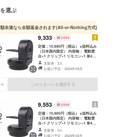
売だけでなく運営にまで関わることで、日本の皆様
を選ぶ
を十分に満たす製品をご提供し続けることが弊社の
っております。
金額未達なら全額返金されます
(All-or-Nothing方式)
配送に関するお問い合わせ→Eメール：
9,333
ther-tech.jp
円
残り
200
定価：10,980円（税込） ※送料込み
（日本国内限定） 内容物： 電動雲
台×1 クリップ×1 リモコン×1 単4形
電池（2本）×1 Type-Cケーブル×1
支援者：2人
日本語取扱説明書×1 1.製造拠点：中
お届け予定：2024年03月
国 2.商品が具体的にどの国・地域か
ら届けられるもの：中国 3.配送期間
の予定：2024年3月 4.配送における
このリターンを選択する
る
リスク：配送は海外発送となり、中
国から国際普通便を利用します。日
本倉庫から一回検品後配送されま
す。通常3週間程度で配送されます
9,553
が、稀に１か月を超えることもあり
円
残り
500
ます。
定価：10,980円（税込） ※送料込み
（日本国内限定） 内容物： 電動雲
台×1 クリップ×1 リモコン×1 単4形
電池（2本）×1 Type-Cケーブル×1
支援者：0人
日本語取扱説明書×1 1.製造拠点：中
お届け予定：2024年03月