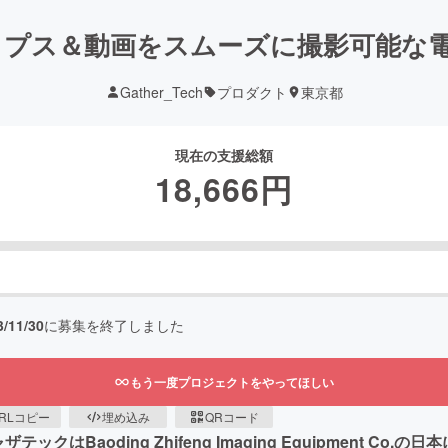
ス＆動画をスムーズに撮影可能な電動雲台
Gather_Tech
プロダクト
東京都
現在の支援総額
18,666
円
3/11/30
に募集を終了しました
もう一度プロジェクトをやってほしい
RLコピー
埋め込み
QRコード
はBaoding Zhifeng Imaging Equipment C