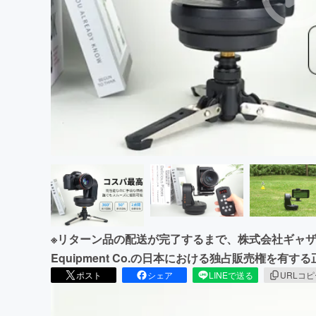
まちづくり・地域活性化
※リターン品の配送が完了するまで、株式会社ギャザテックはBa
Equipment Co.の日本における独占販売権を有
ポスト
シェア
LINEで送る
URLコ