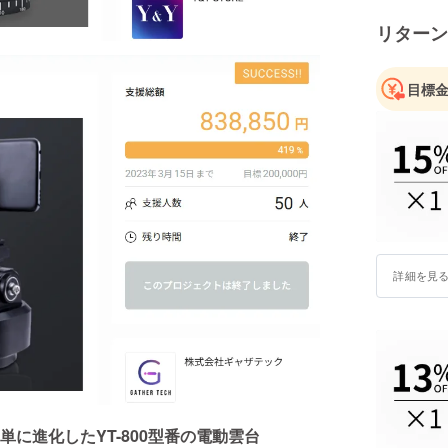
製品の販
リターン
のニーズ
目標とな
目標
製品及び
support@ga
詳細を見
に進化したYT-800型番の電動雲台