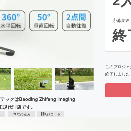
募集終
CAMPFIRE for Social Good
CAMPFIRE Creation
終
CAMPFIREふるさと納税
machi-ya
コミュニティ
このプロジェ
終了しました
oding Zhifeng Imaging
する正規代理店です。
ピー
埋め込み
QRコード