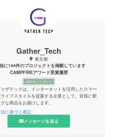
Gather_Tech
東京都
他に144件のプロジェクトを掲載しています
CAMPFIREアワード受賞履歴
2024.6 ノミネート
ギャザテックは、インターネットを活用したスマー
代ライフスタイルを提案する企業として、皆様に斬
ークな商品をお届けします。
引法に基づく表記
弊社は数多くの海外メーカーと代理店契約を結び、
メッセージを送る
商品を価値ある価格で皆様にお届けするための、日
出をサポートしています。