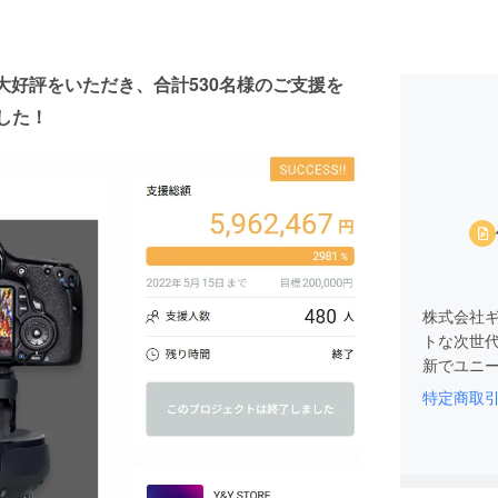
0は大好評をいただき、合計530名様のご支援を
した！
株式会社
トな次世
新でユニ
特定商取
そのため
価値ある
本市場進