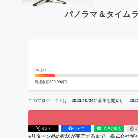
パノラマ＆タイムラプ
6
%達成
目標金額
300,000
円
このプロジェクトは、
2023/10/24
に募集を開始し、
202
ポスト
シェア
LINEで送る
U
※リターン品の配送が完了するまで、株式会社ギャザテック