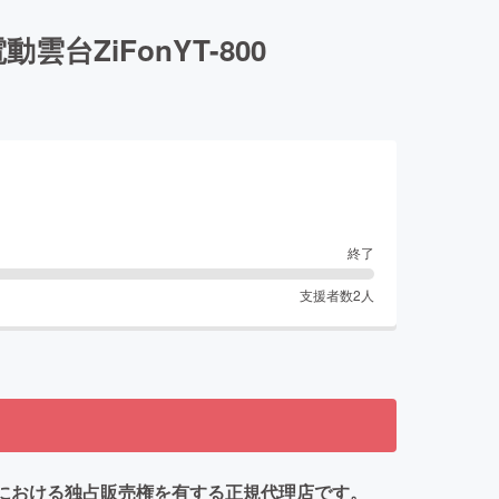
ZiFonYT-800
終了
支援者数
2
人
o.の日本における独占販売権を有する正規代理店です。