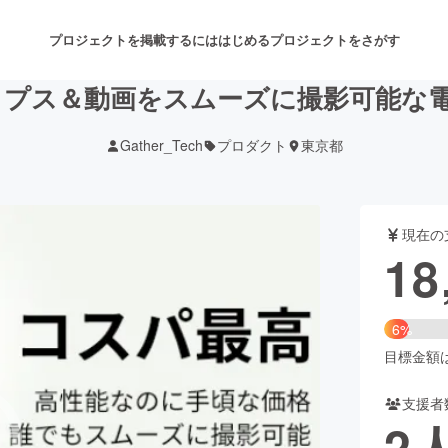
プロジェクトを掲載するには
はじめる
プロジェクトをさがす
ス＆動画をスムーズに撮影可能な電動雲台
Gather_Tech
プロダクト
東京都
注目のリターン
注目の新着プロジェクト
募集終了が近いプロジェクト
も
現在の
音楽
舞台・パフォーマンス
18
ゲーム・サービス開発
フード・飲食店
6%
書籍・雑誌出版
アニメ・漫画
目標金額は3
支援者
チャレンジ
ビューティー・ヘルスケ
2