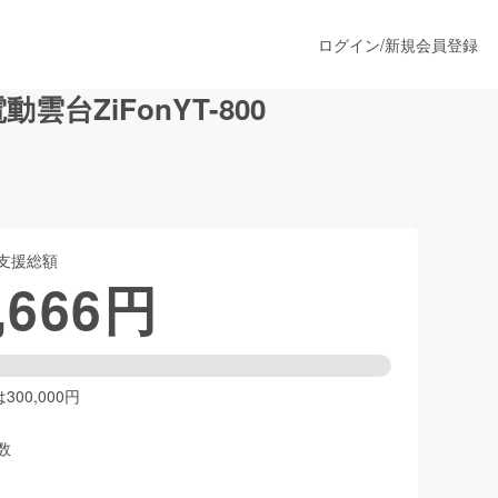
ログイン
/
新規会員登録
ZiFonYT-800
うすぐ公開されます
支援総額
プロダクト
,666
円
ファッション
スポーツ
00,000円
数
ア
ソーシャルグッド
人