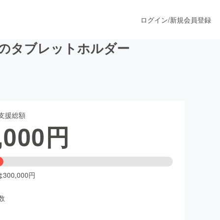
ログイン
/
新規会員登録
aのタブレットホルダー
うすぐ公開されます
支援総額
プロダクト
,000
円
ファッション
スポーツ
00,000円
数
ア
ソーシャルグッド
人