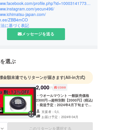
ます)と共に、国外にも拠点を構え日本では珍しい物
https://www.facebook.com/profile.php?id=100031417733815
/www.instagram.com/yecun496/
くご紹介します。米国西欧中国韓国台湾等の大手
www.ichimatsu-japan.com/
(Octa, Petoi, WiWU, HEIPI,
/lin.ee/ZBB4mCO
i B)。UNI-WAY,HEIPIの正規総代理店でもあります。
引法に基づく表記
宜しくお願い申し上げます。
メッセージを送る
を選ぶ
標金額未達でもリターンが届きます
(All-in方式)
2,000
円
残り
300
・ウオールマウント 一般販売価格
2300円→超特別割【2000円】(税込)
・発送予定：2024年4月下旬までに
お届け予定 以下の点、予めご了承く
支援者：0人
ださい。 ・ご購入金額に送料を含み
お届け予定：2024年04月
ます。 ・商品が届き次第順次発送し
ますので、早まる可能性もありま
す。 ・トラブルが発生した場合、リ
このリターンを選択する
る