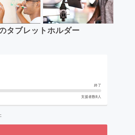
aのタブレットホルダー
終了
支援者数
8
人
た