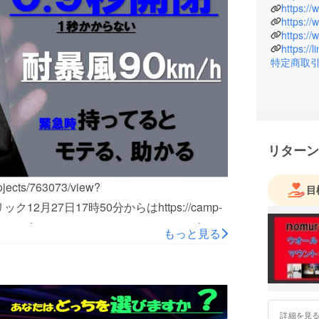
し挑戦し
https:/
をいち早
https://
メーカーの正規代理店です
https:/
ShangQ
特定商取
今後共、
リターン
ects/763073/view?
目
ック12月27日17時50分からはhttps://camp-
=cp_po_share_c_msg_mypage_projects_show
もっと見る
。
詳細を見