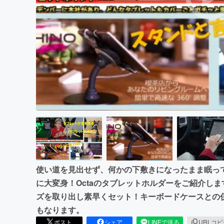
まちづくり・地域活性化
使い道を見出せず、何かの下敷きになったまま眠っ
に大変身！Octaのタブレットホルダーをご紹介し
ズを取り出し素早くセット！キーボードケースとの
もなります。
ポスト
シェア
LINEで送る
URLコ