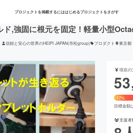
プロジェクトを掲載するには
はじめる
プロジェクトをさがす
ルド,強固に根元を固定！軽量小型Oct
信頼と安心の世界のHEIPI JAPAN(市松group)
プロダクト
東京都
注目のリターン
注目の新着プロジェクト
募集終了が近いプロジェクト
も
現在の
音楽
舞台・パフォーマンス
53
ゲーム・サービス開発
フード・飲食店
17%
書籍・雑誌出版
アニメ・漫画
目標金額は3
支援者
チャレンジ
ビューティー・ヘルスケ
8