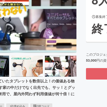
募集終
CAMPFIRE for Social Good
CAMPFIRE Creation
終
CAMPFIREふるさと納税
machi-ya
コミュニティ
このプロジェ
53,000
円の資
ていたタブレットを数倍以上！の価値ある物
ます家の中だけでなく出先でも、サッ！とグッ
併用で、屋内外問わず利用価値が何十倍！に
ピー
埋め込み
QRコード