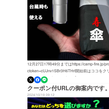
12月27日17時49分まではhttps://camp-fire.jp/proj
ctoken=cUJnv1SBr3H6THrI開始前はココをクリ
fire.jp/projects/763073/view?utm_campaign
開始後はココをクリック
クーポン付URLの御案内です
2024/10/19 09:12