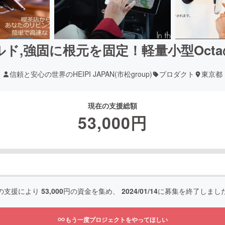
ルド,強固に根元を固定！軽量小型Oct
信頼と安心の世界のHEIPI JAPAN(市松group)
プロダクト
東京都
現在の支援総額
53,000
円
の支援により
53,000
円の資金を集め、
2024/01/14
に募集を終了しまし
もう一度プロジェクトをやってほしい