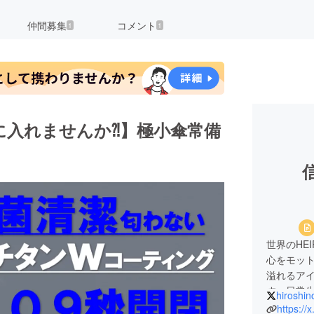
仲間募集
コメント
1
1
に入れませんか⁈】極小傘常備
世界のHEI
心をモッ
溢れるア
す。日常
hiroshi
お届けし
https://