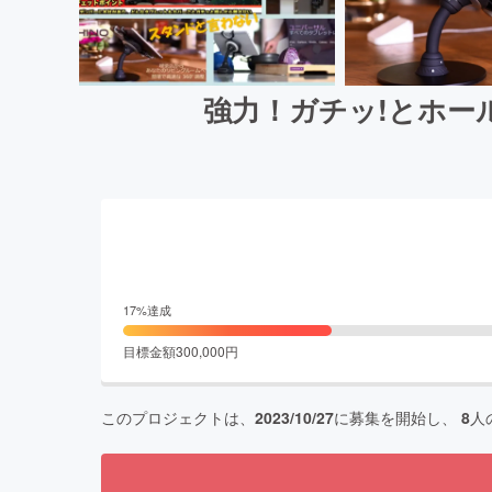
強力！ガチッ!とホー
17
%達成
目標金額
300,000
円
このプロジェクトは、
2023/10/27
に募集を開始し、
8
人