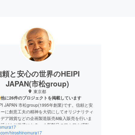
信頼と安心の世界のHEIPI
JAPAN(市松group)
東京都
他に26件のプロジェクトを掲載しています
PI JAPAN 市松group(1995年創業)です。信頼と安
トーに創意工夫の精神を大切にしてオリジナリティ
イデア雑貨などの企画製造販売&輸入販売を行いま
生活がより快適になるべく新製品のワクワク感動を
nomura17
ます。国内での自社製品の開発(自社関連工場で試作
x.com/hiroshinomura17