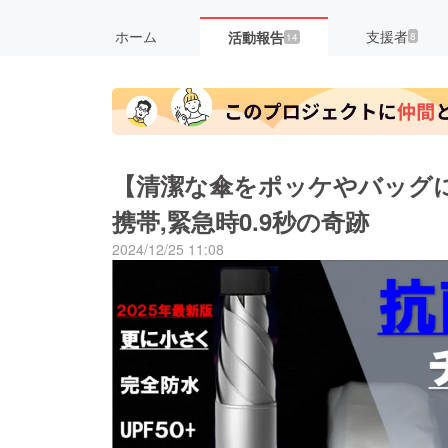
ホーム
支援者
活動報告
8
14
【清潔な傘をポッケやバッグ
携帯,緊急時0.9秒の奇跡
2024/12/25 11:08