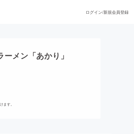
ログイン
/
新規会員登録
うすぐ公開されます
ラーメン「あかり」
プロダクト
ファッション
だけます。
スポーツ
ア
ソーシャルグッド