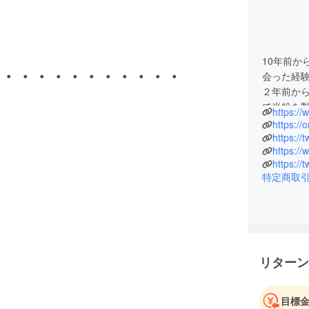
10年前か
・・・・・・・・・・・
会った経
２年前か
で米粉を
https:/
移植のた
https://
の辛さの
https://
るお手伝
https://
の開発に
特定商取
リターン
目標