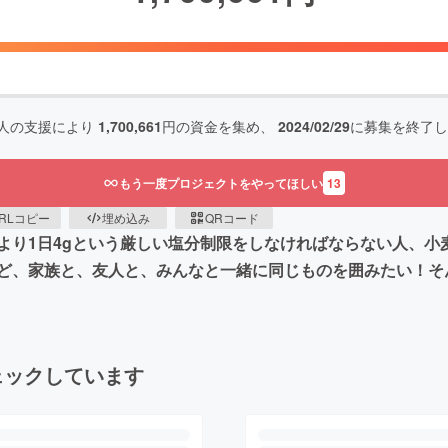
人の支援により
1,700,661
円の資金を集め、
2024/02/29
に募集を終了し
もう一度プロジェクトをやってほしい
13
RLコピー
埋め込み
QRコード
より1日4gという厳しい塩分制限をしなければならない人、小
ど、家族と、友人と、みんなと一緒に同じものを囲みたい！そ
ェックしています