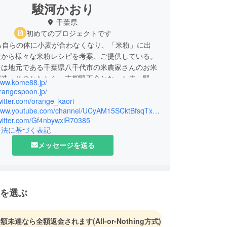
駿河かおり
千葉県
初めてのプロジェクトです
ら自らの体に小麦が合わなくなり、「米粉」に出
験から様々な米粉レシピを考案、ご提供している。
らは地元である千葉県八千代市の米農家さんのお米
製造。そのかたわら、末期腎不全となった夫へ腎臓
/www.kome88.jp/
めに、ドナーとなった。その当時の厳しい食事制限
orangespoon.jp/
体験から、患者さんとそのご家族が少しでも楽にな
twitter.com/orange_kaori
https://www.youtube.com/channel/UCyAM15SCktBfsqTxk7HTbhA
いをしたい思い、塩分２g米粉ラーメン「あかり」
twitter.com/Gf4nbywxiR70385
挑戦している。
引法に基づく表記
メッセージを送る
を選ぶ
金額未達なら全額返金されます
(All-or-Nothing方式)