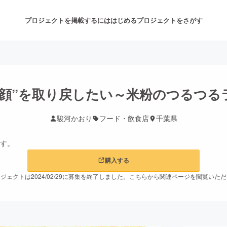
プロジェクトを掲載するには
はじめる
プロジェクトをさがす
注目のリターン
注目の新着プロジェクト
募集終了が近いプロジェクト
も
笑顔”を取り戻したい～米粉のつるつる
駿河かおり
フード・飲食店
千葉県
音楽
舞台・パフォーマンス
ゲーム・サービス開発
フード・飲食店
購入する
ジェクトは2024/02/29に募集を終了しました。こちらから関連ページを閲覧いた
書籍・雑誌出版
アニメ・漫画
チャレンジ
ビューティー・ヘルスケ