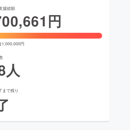
支援総額
700,661
円
,000,000円
数
8
人
了まで残り
了