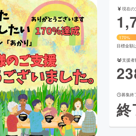
現在の
1,
CAMPFIRE for Social Good
CAMPFIRE Creation
CAMPFIREふるさと納税
machi-ya
コミュニティ
170%
目標金額は1
支援者
23
募集終
終