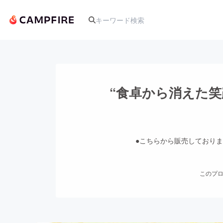
人気のプロジェクト
“食卓から消えた
アート・写真
テクノロジー・ガジェット
このプロ
映像・映画
ビジネス・起業