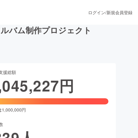
ログイン
/
新規会員登録
アルバム制作プロジェクト
うすぐ公開されます
支援総額
プロダクト
,045,227
円
ファッション
スポーツ
,000,000円
数
ア
ソーシャルグッド
339
人