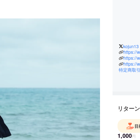
kojun13
https:/
https:/
https:/
特定商取
リターン
目
1,000
円