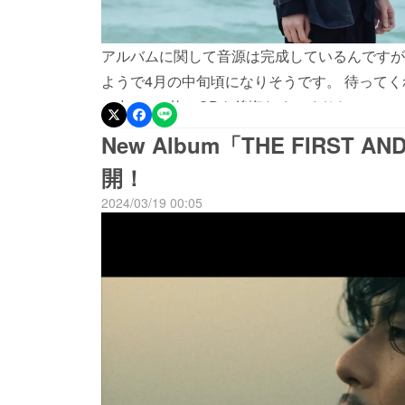
アルバムに関して音源は完成しているんですが
ようで4月の中旬頃になりそうです。 待ってく
の中に700枚のCDを後悔なくつくりたいの
ん）
New Album「THE FIRST 
開！
2024/03/19 00:05