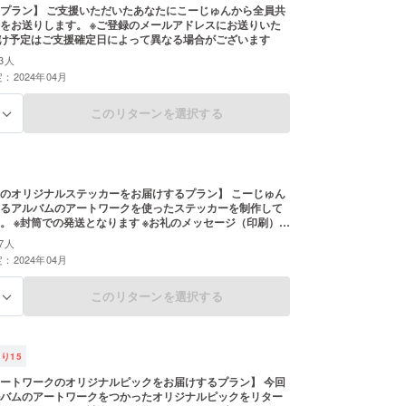
あなたにこーじゅんから全員共
。 ※ご登録のメールアドレスにお送りいた
届け予定はご支援確定日によって異なる場合がございます
3人
：2024年04月
このリターンを選択する
る
オリジナルステッカーをお届けするプラン】 こーじゅん
るアルバムのアートワークを使ったステッカーを制作して
ージ（印刷）を
す ※お届け予定はご支援確定日によって異なる場合がござ
7人
：2024年04月
このリターンを選択する
る
残り
15
ートワークのオリジナルピックをお届けするプラン】 今回
バムのアートワークをつかったオリジナルピックをリター