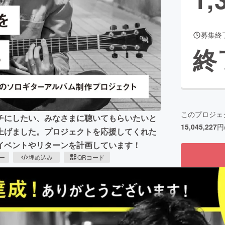
募集終
CAMPFIRE for Social Good
CAMPFIRE Creation
終
CAMPFIREふるさと納税
machi-ya
コミュニティ
このプロジェ
チにしたい、みなさまに聴いてもらいたいと
15,045,227
円
上げました。プロジェクトを応援してくれた
イベントやリターンを計画しています！
ピー
埋め込み
QRコード