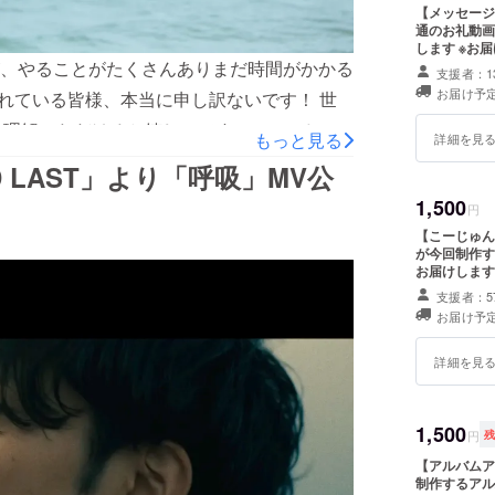
【メッセージプラン】 ご支援いただいた
通のお礼動画をお送りします
します ※お
、やることがたくさんありまだ時間がかかる
支援者：1
お届け予定
れている皆様、本当に申し訳ないです！ 世
でご理解いただけると嬉しいです。（こーじゅ
もっと見る
詳細を見
AND LAST」より「呼吸」MV公
1,500
円
【こーじゅんの
が今回制作す
お届けします。 ※封筒での発送となります ※お礼のメッセ
同封いたしま
支援者：5
います
お届け予定
詳細を見
1,500
円
【アルバムア
制作するアル