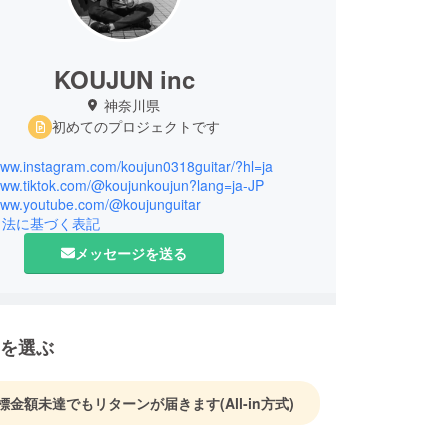
KOUJUN inc
神奈川県
初めてのプロジェクトです
/www.instagram.com/koujun0318guitar/?hl=ja
/www.tiktok.com/@koujunkoujun?lang=ja-JP
/www.youtube.com/@koujunguitar
引法に基づく表記
メッセージを送る
を選ぶ
標金額未達でもリターンが届きます
(All-in方式)