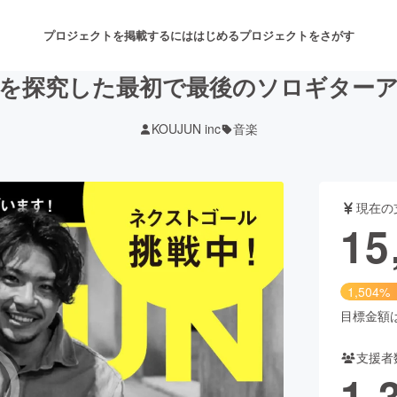
プロジェクトを掲載するには
はじめる
プロジェクトをさがす
を探究した最初で最後のソロギター
KOUJUN inc
音楽
注目のリターン
注目の新着プロジェクト
募集終了が近いプロジェクト
も
現在の
音楽
舞台・パフォーマンス
15
ゲーム・サービス開発
フード・飲食店
1,504%
書籍・雑誌出版
アニメ・漫画
目標金額は1
支援者
チャレンジ
ビューティー・ヘルスケ
1,