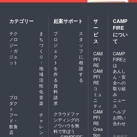
カテゴリー
起案サポート
サ
CAMP
ー
FIRE
テク
ま
プ
ス
ビ
につい
ノロ
ち
ロ
タ
ス
て
ジー
づ
ジ
ッ
・ガ
く
ェ
フ
CAM
CAMP
ジェ
り
ク
に
PFI
FIREと
ット
・
ト
相
RE
は
地
を
談
CAM
あんし
域
作
す
PFI
ん・安
活
る
る
RE
全への
性
資
コ
取り組
化
料
ミュ
み
プロ
音
請
ニ
ニュー
ダク
楽
求
ティ
ス
ト
CAM
ヘルプ
クラウドファ
フー
チ
PFI
お問い
ンディングの
ド・
ャ
RE
合わせ
ノウハウを無
飲食
レ
Crea
料で学ぼう
店
ン
tion
各種規定