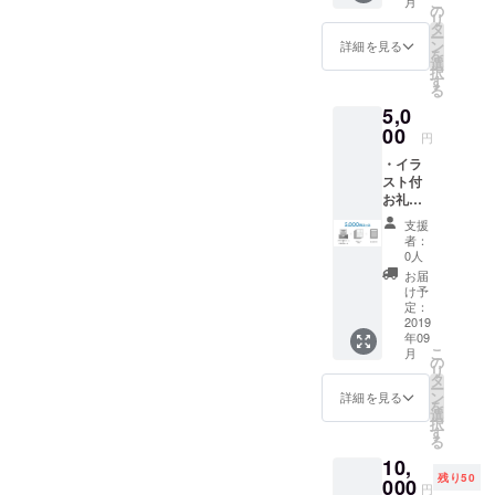
こ
月
月） ・
の
リ
特別
タ
ー
ネーム5
ン
詳細を見る
を
枚 コ
選
択
ピー
す
る
（2018
5,0
年12
月）
00
円
・イラ
スト付
お礼
メール
支援
（2018
者：
年9月）
0人
・作業
お届
の進捗
け予
メール
定：
（2018
2019
年09
年10
こ
月
月） ・
の
リ
特別
タ
ー
ネーム5
ン
詳細を見る
を
枚 コ
選
択
ピー
す
る
（2018
10,
年12
残り50
月） ・
000
円