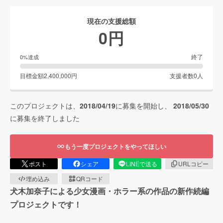
現在の支援総額
0
円
終了
0
%達成
目標金額
2,400,000
円
支援者数
0
人
このプロジェクトは、
2018/04/19
に募集を開始し、
2018/05/30
に募集を終了しました
もう一度プロジェクトをやってほしい
ポスト
シェア
LINEで送る
URLコピー
埋め込み
QRコード
犬木加奈子による少女漫画・ホラー系の作品の新作続編
プロジェクトです！