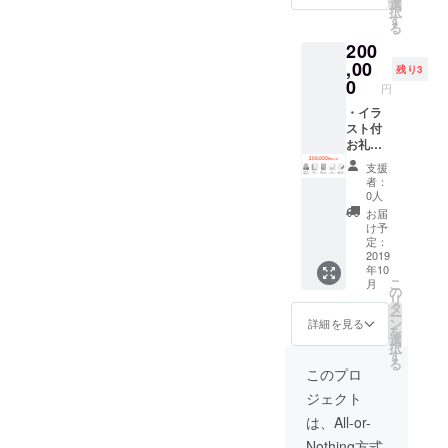
選
択
お名前
ピー
す
る
クレ
（2018
200
ジット
年12
（2019
月） ・
,00
残り3
年9月）
直筆サ
0
円
→10文
イン入
字以内
り限定
・イラ
※ニック
版単行
スト付
ネーム
本プレ
お礼
でも可
ゼント
メール
支援
（2019
（2018
者：
年9月）
年9月）
0人
・奥付
・作業
お届
にお名
の進捗
け予
前クレ
メール
定：
ジット
（2018
2019
年10
（2019
年10
こ
月
年9月）
月） ・
の
リ
→10文
特別
タ
ー
字以
ネーム5
ン
詳細を見る
を
内 ※
枚 コ
選
択
ニック
ピー
す
る
ネーム
（2018
このプロ
でも可
年12
ジェクト
・犬木
月） ・
風似顔
直筆サ
は、All-or-
絵プレ
イン入
Nothing方式
ゼント
り限定