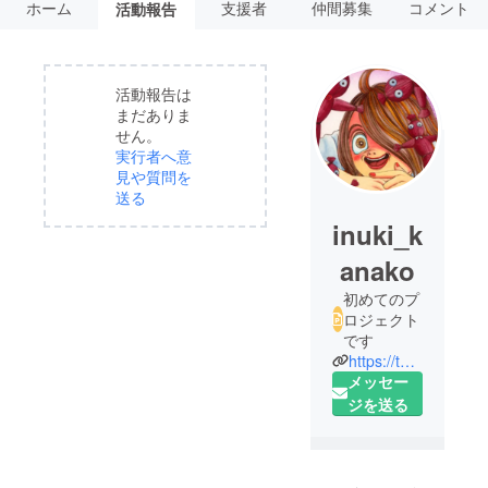
ホーム
支援者
仲間募集
コメント
活動報告
活動報告は
まだありま
せん。
実行者へ意
見や質問を
送る
inuki_k
anako
初めてのプ
ロジェクト
です
https://twitter.com/inukikanako1121
メッセー
ジを送る