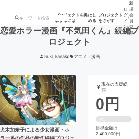
新
ロ
規
グ
会
プロジェクトを掲
はじ
プロジェクト
/
載するには
める
をさがす
イ
員
ン
登
恋愛ホラー漫画『不気田くん』続編プ
録
ロジェクト
人気のプロ
注目のリ
注目の新着プロ
募集終了が近いプ
もうすぐ公開
inuki_kanako
アニメ・漫画
ジェクト
ターン
ジェクト
ロジェクト
されます
アート・写真
音楽
現在の支援総
額
0
円
テクノロジー・ガジェット
ゲーム・サ
映像・映画
書籍・雑誌
0%
目標金額は
犬木加奈子による少女漫画・ホ
2,400,000円
ビジネス・起業
チャレンジ
ラー系の作品の新作続編プロジェ