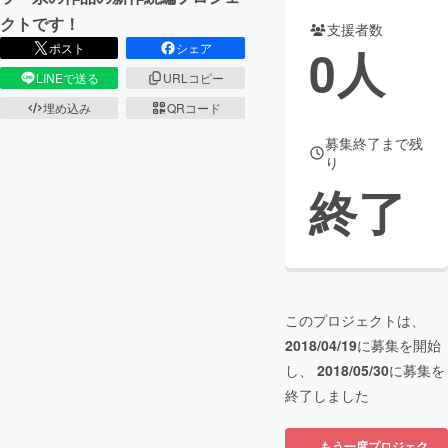
クトです！
支援者数
まちづくり・地域活性化
0
人
ポスト
シェア
LINEで送る
URLコピー
CAMPFIRE for Social Good
CAMPFIRE Creation
埋め込み
QRコード
CAMPFIREふるさと納税
machi-ya
コミュニティ
募集終了まで残
り
終了
このプロジェクトは、
2018/04/19
に募集を開始
し、
2018/05/30
に募集を
終了しました
もう一度プロジェク