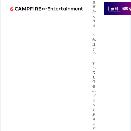
企
画
掲載
無料
か
ら
リ
タ
ー
ン
配
送
ま
で
、
す
べ
て
お
任
せ
の
プ
ラ
ン
も
あ
り
ま
す