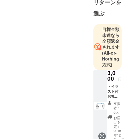
リターンを
選ぶ
目標金額
未達なら
全額返金
されます
(All-or-
Nothing
方式)
3,0
00
円
・イラ
スト付
お礼
メール
支援
（2018
者：
年9月）
0人
・作業
お届
の進捗
け予
メール
定：
（2018
2018
年12
年10