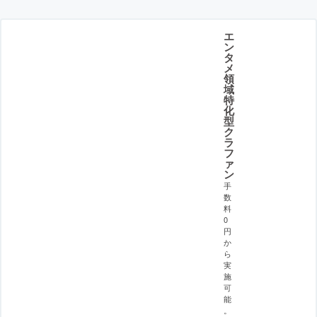
エ
ン
タ
メ
領
域
特
化
型
ク
ラ
フ
ァ
ン
手
数
料
0
円
か
ら
実
施
可
能
。