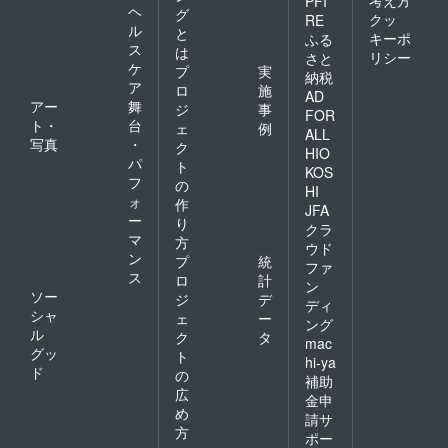
考え方
PFI
ヘ
グ
クッ
RE
ル
と
キーポ
ふる
ス
は
リシー
さと
ケ
プ
実
納税
ア
ロ
施
AD
アー
舞
ジ
事
FOR
ト・
台
ェ
例
ALL
写真
・
ク
HIO
パ
ト
KOS
フ
の
HI
ォ
作
JFA
ー
り
クラ
マ
方
ウド
ン
プ
統
ファ
ス
ロ
計
ン
ソー
ジ
デ
ディ
シャ
ェ
ー
ング
ル
ク
タ
mac
グッ
ト
hi-ya
ド
の
補助
広
金申
め
請サ
方
ポー