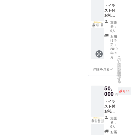
限定版
・イラ
単行本
スト付
プレゼ
お礼
ント
メール
（2019
支援
（2018
年9月）
者：
年9月）
0人
・作業
お届
の進捗
け予
メール
定：
（2018
2019
年09
年10
こ
月
月） ・
の
リ
特別
タ
ー
ネーム5
ン
詳細を見る
を
枚 コ
選
択
ピー
す
る
（2018
50,
年12
残り50
月） ・
000
円
直筆サ
・イラ
イン入
スト付
り限定
お礼
版単行
メール
本プレ
支援
（2018
ゼント
者：
年9月）
（2019
0人
・作業
年9月）
お届
の進捗