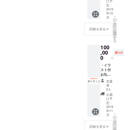
け予
メール
定：
（2018
2019
年10
年10
こ
月
月） ・
の
リ
特別
タ
ー
ネーム5
ン
詳細を見る
を
枚 コ
選
択
ピー
す
る
（2018
100
年12
月） ・
,00
残り5
直筆サ
0
円
イン入
り限定
・イラ
版単行
スト付
本プレ
お礼
ゼント
メール
支援
（2019
（2018
者：
年9月）
年9月）
0人
・直筆
・作業
お届
サイン
の進捗
け予
色紙プ
メール
定：
レゼン
（2018
2019
年11
ト
年10
こ
月
（2019
月） ・
の
リ
年10
特別
タ
ー
月） ・
ネーム5
ン
詳細を見る
を
奥付に
枚 コ