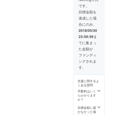
or 犬木
版単行
です。
作品カ
本プレ
目標金額を
ラーイ
ゼント
ラスト
（2019
達成した場
リクエ
年9月）
合にのみ、
スト権
・直筆
（2019
サイン
2018/05/30
年11
色紙プ
23:59:59
ま
月） →
レゼン
似顔
ト
でに集まっ
絵、イ
（2019
た金額が
ラスト
年10
リクエ
月） ・
ファンディ
ストど
奥付に
ングされま
ちらか
お名前
のうち
クレ
す。
一つを
ジット
お選び
（2019
下さ
年9月）
支援に関するよ
い。
→10文
くある質問
字以
内 ※
手数料はいく
ニック
らかかります
ネーム
か？
でも可
・あな
目標金額に届
たを作
かなかった場
中に登