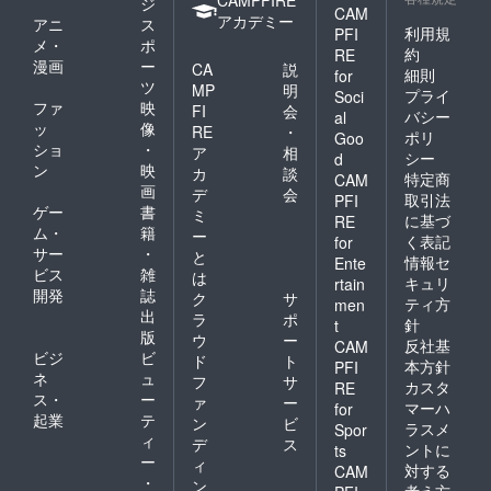
CAMPFIRE
ジ
CAM
アカデミー
アニ
ス
利用規
PFI
メ・
ポ
約
RE
漫画
ー
CA
説
細則
for
ツ
MP
明
プライ
Soci
ファ
映
FI
会
バシー
al
ッ
像
RE
・
ポリ
Goo
ショ
・
ア
相
シー
d
ン
映
カ
談
特定商
CAM
画
デ
会
取引法
PFI
ゲー
書
ミ
に基づ
RE
ム・
籍
ー
く表記
for
サー
・
と
情報セ
Ente
ビス
雑
は
キュリ
rtain
開発
誌
ク
サ
ティ方
men
出
ラ
ポ
針
t
版
ウ
ー
反社基
CAM
ビジ
ビ
ド
ト
本方針
PFI
ネ
ュ
フ
サ
カスタ
RE
ス・
ー
ァ
ー
マーハ
for
起業
テ
ン
ビ
ラスメ
Spor
ィ
デ
ス
ントに
ts
ー
ィ
対する
CAM
・
ン