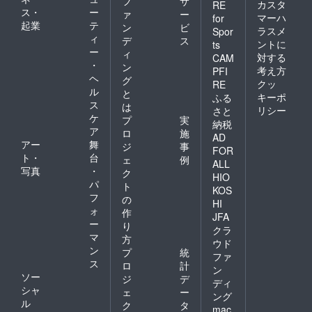
フ
サ
カスタ
RE
ス・
ー
ァ
ー
マーハ
for
起業
テ
ン
ビ
ラスメ
Spor
ィ
デ
ス
ントに
ts
ー
ィ
対する
CAM
・
ン
考え方
PFI
ヘ
グ
クッ
RE
ル
と
キーポ
ふる
ス
は
リシー
さと
ケ
プ
実
納税
ア
ロ
施
AD
アー
舞
ジ
事
FOR
ト・
台
ェ
例
ALL
写真
・
ク
HIO
パ
ト
KOS
フ
の
HI
ォ
作
JFA
ー
り
クラ
マ
方
ウド
ン
プ
統
ファ
ス
ロ
計
ン
ソー
ジ
デ
ディ
シャ
ェ
ー
ング
ル
ク
タ
mac