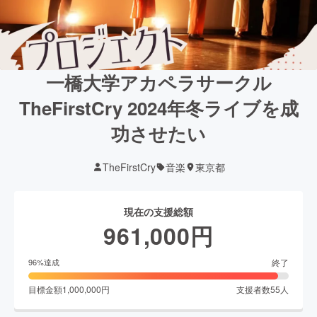
一橋大学アカペラサークル
TheFirstCry 2024年冬ライブを成
功させたい
TheFirstCry
音楽
東京都
現在の支援総額
961,000
円
終了
96
%達成
目標金額
1,000,000
円
支援者数
55
人