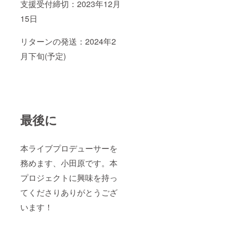
支援受付締切：2023年12月
内で必
ずご記
15日
入くだ
さい。
※紙面ス
リターンの発送：2024年2
ペース
の関係
月下旬(予定)
上、こ
ちらの
コース
は50名
様まで
とさせ
ていた
最後に
だきま
す。
【サー
クル員
本ライブプロデューサーを
からの
お礼動
務めます、小田原です。本
画】 ク
ラウド
プロジェクトに興味を持っ
ファン
てくださりありがとうござ
ディン
グにご
います！
協力い
ただい
たお礼