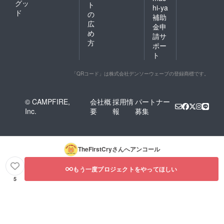
グッ
ト
hi-ya
ド
の
補助
広
金申
め
請サ
方
ポー
ト
「QRコード」は株式会社デンソーウェーブの登録商標です。
© CAMPFIRE,
会社概
採用情
パートナー
Inc.
要
報
募集
TheFirstCry
さんへアンコール
もう一度プロジェクトをやってほしい
5