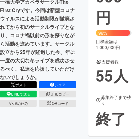
一橋大学アカペラサークルThe
円
First Cryです。今回は新型コロナ
まちづくり・地域活性化
ウイルスによる活動制限が撤廃さ
れてから初のサークルライブとな
CAMPFIRE for Social Good
CAMPFIRE Creation
96%
り、コロナ禍以前の形を探りなが
CAMPFIREふるさと納税
machi-ya
コミュニティ
目標金額は
ら活動を進めています。サークル
1,000,000円
設立から25年が経過した今、年に
一度の大切な冬ライブを成功させ
支援者数
55
人
るべく、私達を応援していただけ
ないでしょうか。
ポスト
シェア
LINEで送る
URLコピー
募集終了まで残
り
埋め込み
QRコード
終了