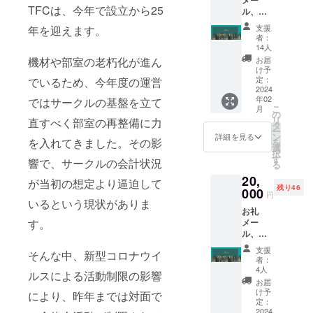
Candle
S/M/L/X
TFCは、今年で設立から25
ル、限
"ライブ
L ※デザ
定公開
本編映
インは
支援
年を迎えます。
のライ
像 ・収
変更と
者：
ブ映像
録時
なる場
14人
URL、
間：90
合がご
お届
機材や部室の老朽化が進ん
オリジ
分(予定)
ざいま
け予
ナルラ
・提供
定：
でいるため、今年度の運営
す。
イブT
2024
方法：
年02
シャツ
ではサークルの基盤を立て
メール
こ
月
【限定
にて
の
リ
直すべく部室の再整備に力
公開の
URLを
タ
ー
ライブ
送信
ン
詳細を見る
を入れてきました。その影
を
映像
選
択
URL】
す
響で、サークルの会計状況
る
・内
20,
容：The
が当初の想定より逼迫して
残り46
First
000
円
Cry
いるという現状がありま
お礼
Winter
メー
す。
Live
ル、限
2024
定公開
"The
支援
そんな中、新型コロナウイ
のライ
Tale of
者：
ブ映像
Candle
4人
ルスによる活動制限の影響
URL、
"ライブ
お届
オリジ
本編映
け予
により、昨年までは対面で
ナルラ
像 ・収
定：
イブT
2024
録時