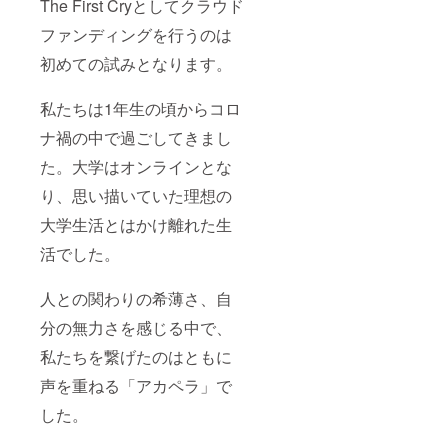
The First Cryとしてクラウド
をお伝
えする
ファンディングを行うのは
動画を
サーク
初めての試みとなります。
ル員数
名で撮
私たちは1年生の頃からコロ
影し、
動画の
ナ禍の中で過ごしてきまし
限定公
開URL
た。大学はオンラインとな
をお送
りさせ
り、思い描いていた理想の
ていた
だきま
大学生活とはかけ離れた生
す。 ・
活でした。
収録時
間：1分
(予定)
人との関わりの希薄さ、自
・提供
方法：
分の無力さを感じる中で、
メール
にて
私たちを繋げたのはともに
URLを
送信
声を重ねる「アカペラ」で
した。