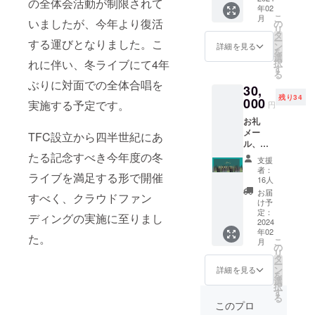
の全体会活動が制限されて
年02
シャ
間：90
こ
月
ツ、パ
いましたが、今年より復活
分(予定)
の
リ
ンフ
・提供
タ
ー
する運びとなりました。こ
レット
方法：
ン
詳細を見る
を
へのお
メール
選
択
れに伴い、冬ライブにて4年
名前掲
にて
す
る
載 【限
URLを
ぶりに対面での全体合唱を
30,
定公開
送信
残り34
のライ
000
【オリ
実施する予定です。
円
ブ映像
ジナル
お礼
URL】
ライブT
メー
・内
シャ
TFC設立から四半世紀にあ
ル、限
容：The
ツ】
定公開
たる記念すべき今年度の冬
First
サーク
支援
のライ
Cry
ル員が
者：
ライブを満足する形で開催
ブ映像
Winter
ライブ
16人
URL、
Live
当日に
お届
すべく、クラウドファン
オリジ
2024
着用す
け予
ナルラ
"The
定：
るTシャ
ディングの実施に至りまし
イブT
2024
Tale of
ツと同
年02
シャ
Candle
じもの
た。
こ
月
ツ、パ
"ライブ
の
をお送
リ
ンフ
本編映
タ
りいた
ー
レット
像 ・収
ン
しま
詳細を見る
を
へのお
録時
選
す。
択
名前掲
間：90
す
サーク
る
載、
分(予定)
ル名と
このプロ
サーク
・提供
ライブ