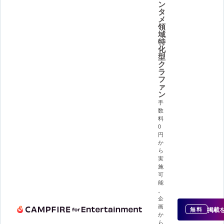
ン
タ
メ
領
域
特
化
型
ク
ラ
フ
ァ
ン
手
数
料
0
円
か
ら
実
施
可
能
。
企
画
掲載
無料
か
ら