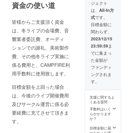
ジェクト
資金の使い道
ル員か
方法：
タイト
らのお
メール
ルがデ
は、
All-In方
礼動画
にて
ザイン
式
です。
【限定
URLを
されて
皆様からご支援頂く資金
公開の
送信
いま
目標金額に
ライブ
【オリ
す。 ・
は、冬ライブの会場費、音
関わらず、
映像
ジナル
カ
URL】
ライブT
ラー：
2023/12/15
響業者委託費、オーディ
・内
シャ
オレン
23:59:59
ま
容：The
ツ】
ションでの謝礼、美術製作
ジ ・素
First
サーク
材：綿
でに集まっ
費、その他冬ライブ実施に
Cry
ル員が
100%
た金額が
Winter
ライブ
・サイ
係る費用と、CAMPFIRE利
Live
当日に
ズ展
ファンディ
2024
着用す
開：
用手数料に使用致します。
ングされま
"The
るTシャ
S/M/L/X
Tale of
ツと同
L ※デザ
す。
Candle
じもの
インは
目標金額を上回った場合
"ライブ
をお送
変更と
本編映
りいた
は、今後のライブ開催費用
なる場
支援に関するよ
像 ・収
しま
合がご
くある質問
録時
及びサークル運営に係る必
す。
ざいま
間：90
サーク
手数料はいく
す。
要経費に充てさせて頂きま
分(予定)
ル名と
らかかります
・提供
ライブ
か？
す。
方法：
タイト
メール
ルがデ
目標金額に届
にて
ザイン
かなかった場