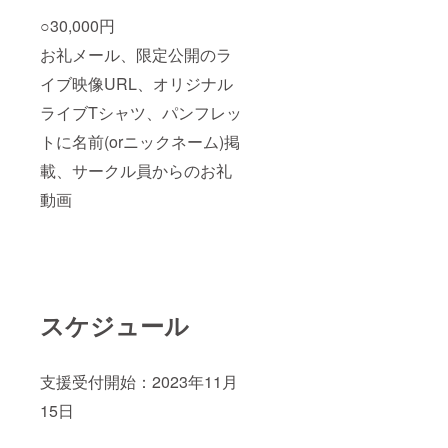
しする
の関係
○30,000円
パンフ
上、こ
レット
ちらの
お礼メール、限定公開のラ
内に、
コース
クラウ
は50名
イブ映像URL、オリジナル
ドファ
様まで
ンディ
とさせ
ライブTシャツ、パンフレッ
ングご
ていた
トに名前(orニックネーム)掲
協力者
だきま
様とし
す。
載、サークル員からのお礼
てお名
前(文字
動画
のみ)を
順不同
で掲載
させて
いただ
きま
す。 備
考欄に
スケジュール
て、掲
載を希
望する
支援受付開始：2023年11月
名前
(ニック
15日
ネーム
可)を10
文字以