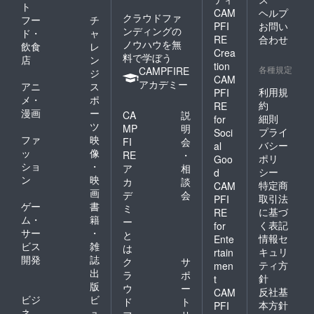
ト
CAM
ヘルプ
クラウドファ
フー
チ
PFI
お問い
ンディングの
ド・
ャ
RE
合わせ
ノウハウを無
飲食
レ
Crea
料で学ぼう
店
ン
tion
各種規定
CAMPFIRE
ジ
CAM
アカデミー
アニ
ス
利用規
PFI
メ・
ポ
約
RE
漫画
ー
CA
説
細則
for
ツ
MP
明
プライ
Soci
ファ
映
FI
会
バシー
al
ッ
像
RE
・
ポリ
Goo
ショ
・
ア
相
シー
d
ン
映
カ
談
特定商
CAM
画
デ
会
取引法
PFI
ゲー
書
ミ
に基づ
RE
ム・
籍
ー
く表記
for
サー
・
と
情報セ
Ente
ビス
雑
は
キュリ
rtain
開発
誌
ク
サ
ティ方
men
出
ラ
ポ
針
t
版
ウ
ー
反社基
CAM
ビジ
ビ
ド
ト
本方針
PFI
ネ
ュ