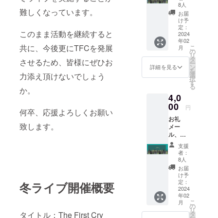
8人
難しくなっています。
お届
け予
定：
このまま活動を継続すると
2024
年02
共に、今後更にTFCを発展
こ
月
の
リ
タ
させるため、皆様にぜひお
ー
ン
詳細を見る
を
選
力添え頂けないでしょう
択
す
る
か。
4,0
00
円
何卒、応援よろしくお願い
お礼
致します。
メー
ル、オ
リジナ
支援
ルライ
者：
ブTシャ
8人
ツ 【オ
お届
リジナ
け予
ルライ
定：
冬ライブ開催概要
ブTシャ
2024
年02
ツ】
こ
月
サーク
の
リ
ル員が
タ
タイトル：The First Cry
ー