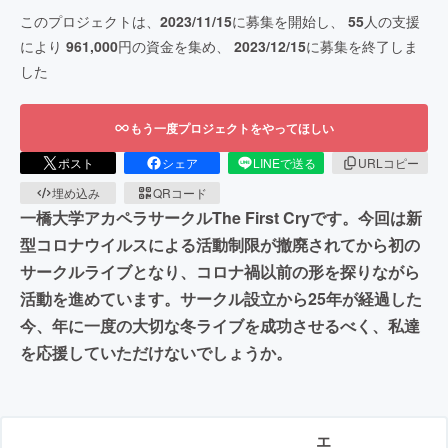
このプロジェクトは、
2023/11/15
に募集を開始し、
55
人の支援
により
961,000
円の資金を集め、
2023/12/15
に募集を終了しま
した
もう一度プロジェクトをやってほしい
ポスト
シェア
LINEで送る
URLコピー
埋め込み
QRコード
一橋大学アカペラサークルThe First Cryです。今回は新
型コロナウイルスによる活動制限が撤廃されてから初の
サークルライブとなり、コロナ禍以前の形を探りながら
活動を進めています。サークル設立から25年が経過した
今、年に一度の大切な冬ライブを成功させるべく、私達
を応援していただけないでしょうか。
エ