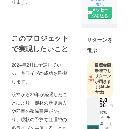
ります。
表記
メッセー
ジを送る
このプロジェクト
リターンを
で実現したいこと
選ぶ
2024年2月に予定してい
目標金額
未達でも
る、冬ライブの成功を目指
リターン
します。
が届きま
す
(All-in
方式)
設立から25年が経過したこ
2,0
とにより、機材の新規購入
00
円
や部室の整備費用がかか
お礼
メール
り、現状の予算では理想の
支援
冬ライブを実施することが
者：