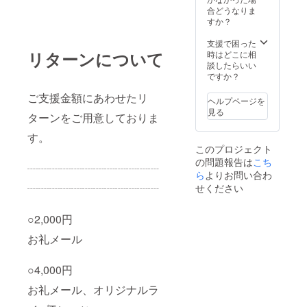
URLを
されて
合どうなりま
送信
いま
すか？
【オリ
す。 ・
ジナル
カ
支援で困った
ライブT
ラー：
リターンについて
時はどこに相
シャ
オレン
談したらいい
ツ】
ジ ・サ
ですか？
サーク
イズ展
ル員が
ご支援金額にあわせたリ
開：
ヘルプページを
ライブ
S/M/L/X
見る
ターンをご用意しておりま
当日に
L 【パ
着用す
ンフ
す。
るTシャ
レット
このプロジェクト
ツと同
へのお
の問題報告は
こち
じもの
名前掲
┈┈┈┈┈┈┈┈┈┈┈┈
をお送
ら
よりお問い合わ
載】 ラ
りいた
イブ来
┈┈┈┈┈┈┈┈┈┈┈┈
せください
しま
場者様
す。
及び協
サーク
○2,000円
賛元店
ル名と
舗様へ
お礼メール
ライブ
お渡し
タイト
するパ
ルがデ
ンフ
○4,000円
ザイン
レット
されて
内に、
お礼メール、オリジナルラ
いま
クラウ
す。 ・
ドファ