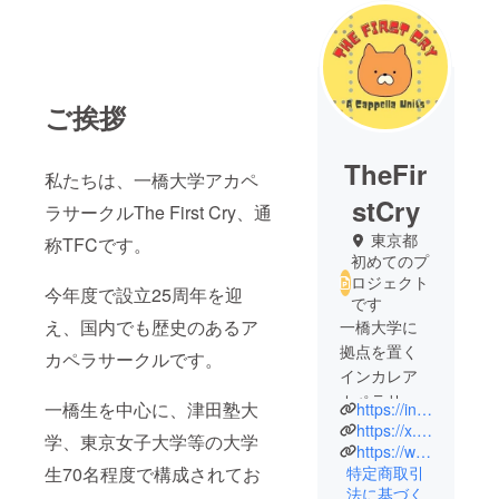
ご挨拶
TheFir
私たちは、一橋大学アカペ
stCry
ラサークルThe First Cry、通
東京都
称TFCです。
初めてのプ
ロジェクト
今年度で設立25周年を迎
です
え、国内でも歴史のあるア
一橋大学に
拠点を置く
カペラサークルです。
インカレア
カペラサー
一橋生を中心に、津田塾大
https://instagram.com/thefirstcry_hit
クル、The
https://x.com/thefirstcry_hit
学、東京女子大学等の大学
First Cry(通
https://www.youtube.com/channel/UCS0J3aH65Lf1nHeLsJ3Ikcg
特定商取引
生70名程度で構成されてお
称TFC)で
法に基づく
す！