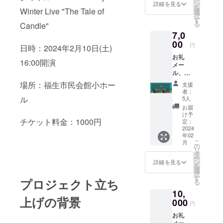
ライブ
ン
詳細を見る
を
当日に
Winter Live "The Tale of
選
択
着用す
す
る
Candle"
るTシャ
7,0
ツと同
じもの
00
円
日時：2024年2月10日(土)
をお送
お礼
りいた
16:00開演
メー
しま
ル、限
す。
定公開
サーク
場所：福生市民会館小ホー
支援
のライ
ル名と
者：
ブ映像
ライブ
ル
5人
URL
タイト
お届
【限定
ルがデ
け予
公開の
チケット料金：1000円
ザイン
定：
ライブ
2024
されて
年02
映像
いま
こ
月
URL】
す。 ・
の
リ
・内
カ
タ
ー
容：The
ラー：
ン
詳細を見る
を
First
オレン
選
択
Cry
ジ ・素
す
プロジェクト立ち
る
Winter
材：綿
10,
Live
100%
上げの背景
2024
000
・サイ
円
"The
ズ展
お礼
Tale of
開：
メー