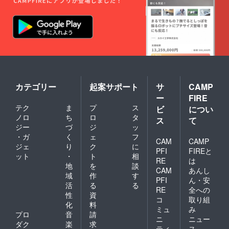
カテゴリー
起案サポート
サ
CAMP
ー
FIRE
テク
ま
プ
ス
ビ
につい
ノロ
ち
ロ
タ
ス
て
ジー
づ
ジ
ッ
・ガ
く
ェ
フ
CAM
CAMP
ジェ
り
ク
に
PFI
FIREと
ット
・
ト
相
RE
は
地
を
談
CAM
あんし
域
作
す
PFI
ん・安
活
る
る
RE
全への
性
資
コ
取り組
化
料
ミュ
み
プロ
音
請
ニ
ニュー
ダク
楽
求
ティ
ス