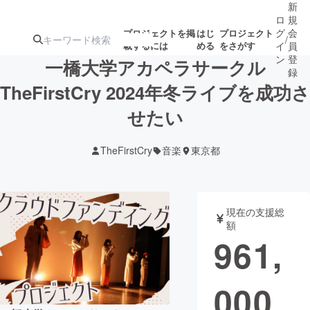
新
ロ
規
グ
会
プロジェクトを掲
はじ
プロジェクト
/
載するには
める
をさがす
イ
員
ン
登
一橋大学アカペラサークル
録
TheFirstCry 2024年冬ライブを成功さ
せたい
人気のプロ
注目のリ
注目の新着プロ
募集終了が近いプ
もうすぐ公開
ジェクト
ターン
ジェクト
ロジェクト
されます
TheFirstCry
音楽
東京都
アート・写真
音楽
現在の支援総
テクノロジー・ガジェット
ゲーム・サ
額
961,
映像・映画
書籍・雑誌
000
ビジネス・起業
チャレンジ