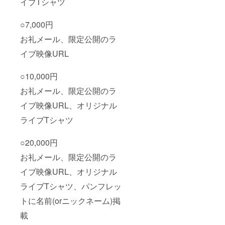
イブTシャツ
カ
ンディ
ラー：
ングご
オレン
協力者
○7,000円
ジ ・素
様とし
お礼メール、限定公開のラ
材：綿
てお名
100%
前(文字
イブ映像URL
・サイ
のみ)を
ズ展
順不動
開：
で掲載
○10,000円
S/M/L/X
させて
L ※デザ
いただ
お礼メール、限定公開のラ
インは
きま
変更と
す。 備
イブ映像URL、オリジナル
なる場
考欄に
合がご
ライブTシャツ
て、掲
ざいま
載を希
す。
望する
○20,000円
【パン
名前
フレッ
(ニック
お礼メール、限定公開のラ
トへの
ネーム
お名前
可)を10
イブ映像URL、オリジナル
掲載】
文字以
ライブ
内で必
ライブTシャツ、パンフレッ
来場者
ずご記
様及び
トに名前(orニックネーム)掲
入くだ
協賛元
さい。
載
店舗様
※紙面ス
へお渡
ペース