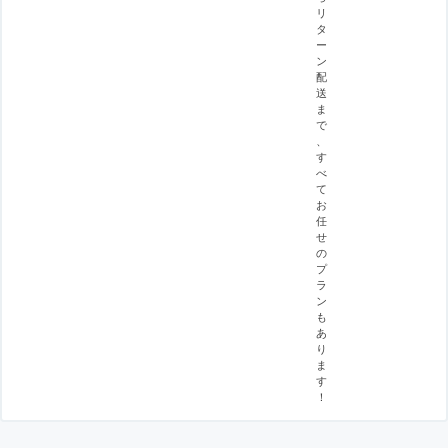
リ
タ
ー
ン
配
送
ま
で
、
す
べ
て
お
任
せ
の
プ
ラ
ン
も
あ
り
ま
す
！