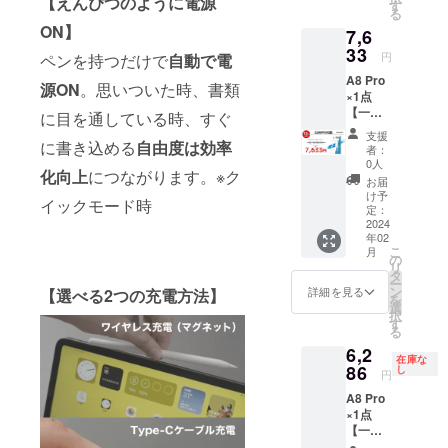
【えんぴつのように電源
お選び
す。 ※
す
る
いただ
デザイ
ON】
7,6
けま
ン・仕
す。 ※
33
様は変
円
ペンを持つだけで
自動で電
皆様の
更にな
A8 Pro
ご支援
る可能
源ON
。思いついた時、書類
×1点
により
性もご
【一般
量産効
ざいま
に目を通している時、すぐ
販売予
率が向
す。ご
支援
定価
に書き込める
自由度は効率
上した
了承く
者：
格：
場合、
ださ
0人
化向上
につながります。※ク
8,980円
正規販
い。 ※
お届
の
売価格
ご注文
け予
イックモード時
15%OF
が販売
定：
状況、
F】 ※税
2024
予定価
使用部
年02
込、送
格より
材の供
こ
月
料込 ※
下がる
の
給状
リ
色は白
可能性
タ
況、製
ー
と黒の2
もござ
ン
造工程
詳細を見る
【選べる2つの充電方法】
を
色から
いま
選
上の都
択
お選び
す。 ※
す
合等に
る
いただ
デザイ
より出
6,2
けま
ン・仕
荷時期
在庫な
す。 ※
86
様は変
し
が遅れ
円
皆様の
更にな
る場合
A8 Pro
ご支援
る可能
があり
×1点
により
性もご
ます
【一般
量産効
ざいま
販売予
率が向