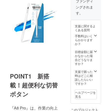
ファンディ
可能性
況、製
ングされま
もござ
造工程
いま
上の都
す。
す。 ※
合等に
デザイ
より出
ン・仕
荷時期
支援に関するよ
様は変
が遅れ
くある質問
更にな
る場合
る可能
があり
手数料はいく
性もご
ます
らかかります
ざいま
か？
す。ご
了承く
目標金額に届
ださ
かなかった場
い。 ※
合どうなりま
ご注文
すか？
状況、
使用部
支援で困った
POINT1 新搭
材の供
時はどこに相
給状
談したらいい
況、製
載！超便利な切替
ですか？
造工程
上の都
ボタン
ヘルプページを
合等に
見る
より出
荷時期
が遅れ
『A8 Pro』は、作業の向上
このプロジェクト
る場合