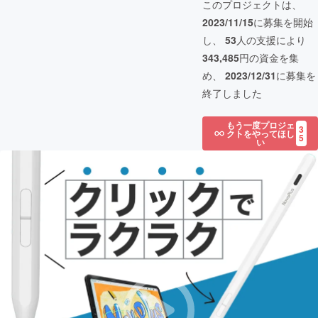
このプロジェクトは、
2023/11/15
に募集を開始
し、
53
人の支援により
343,485
円の資金を集
め、
2023/12/31
に募集を
終了しました
もう一度プロジェ
3
クトをやってほし
5
い