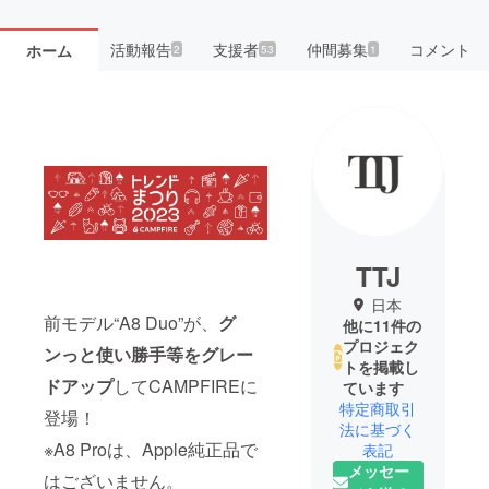
活動報告
支援者
仲間募集
コメント
ホーム
2
53
1
TTJ
日本
前モデル“A8 Duo”が、
グ
他に11件の
プロジェク
ンっと使い勝手等をグレー
トを掲載し
ドアップ
してCAMPFIREに
ています
特定商取引
登場！
法に基づく
※A8 Proは、Apple純正品で
表記
メッセー
はございません。