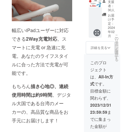
す。ご
支援
定価
上した
了承く
者：
格：
場合、
ださ
30人
8,980円
正規販
い。 ※
お届
の
売価格
ご注文
け予
30%OF
が販売
定：
状況、
F】 ※税
2024
予定価
使用部
幅広いiPadユーザーに対応
年02
込、送
格より
材の供
こ
月
料込 ※
下がる
の
できる
2Way充電対応
。ス
給状
リ
色は白
可能性
タ
況、製
ー
と黒の2
マートに充電 or 急速に充
もござ
ン
造工程
詳細を見る
を
色から
いま
選
上の都
択
電。あなたのライフスタイ
お選び
す。 ※
す
合等に
る
いただ
デザイ
より出
このプロ
ルに合った方法で充電が可
けま
ン・仕
荷時期
ジェクト
す。 ※
様は変
が遅れ
能です。
皆様の
更にな
る場合
は、
All-In方
ご支援
る可能
があり
式
です。
により
性もご
ます
もちろん
描き心地◎、連続
量産効
ざいま
目標金額に
率が向
使用時間は約9時間
。デジタ
す。ご
関わらず、
上した
了承く
ル大国である台湾のメー
場合、
ださ
2023/12/31
正規販
い。 ※
カーの、高品質な商品をお
23:59:59
ま
売価格
ご注文
が販売
状況、
でに集まっ
手元にお届けします！
予定価
使用部
た金額が
格より
材の供
下がる
給状