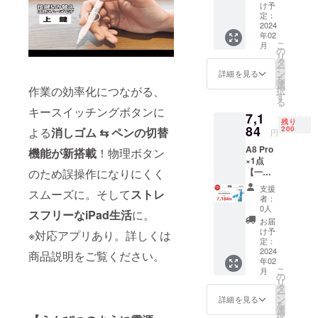
の
け予
25%OF
定：
F】 ※税
2024
年02
込、送
こ
月
料込 ※
の
リ
色は白
タ
ー
と黒の2
ン
詳細を見る
を
色から
選
作業の効率化につながる、
択
お選び
す
る
いただ
キースイッチングボタンに
7,1
けま
残り
す。 ※
84
200
よる
消しゴム ⇆ ペンの切替
円
皆様の
A8 Pro
ご支援
機能が新搭載
！物理ボタン
×1点
により
【一般
のため誤操作になりにくく
量産効
販売予
率が向
支援
スムーズに。そして
ストレ
定価
上した
者：
格：
場合、
0人
スフリーなiPad生活
に。
8,980円
正規販
お届
の
売価格
け予
※対応アプリあり。詳しくは
20%OF
が販売
定：
F】 ※税
2024
予定価
商品説明をご覧ください。
年02
込、送
格より
こ
月
料込 ※
下がる
の
リ
色は白
可能性
タ
ー
と黒の2
もござ
ン
詳細を見る
を
色から
いま
選
択