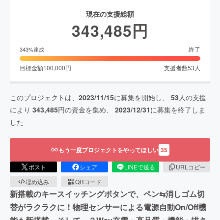
現在の支援総額
343,485
円
終了
343
%達成
目標金額
100,000
円
支援者数
53
人
このプロジェクトは、
2023/11/15
に募集を開始し、
53
人の支援
により
343,485
円の資金を集め、
2023/12/31
に募集を終了しま
した
もう一度プロジェクトをやってほしい
35
ポスト
シェア
LINEで送る
URLコピー
埋め込み
QRコード
新搭載のキースイッチングボタンで、ペン⇆消しゴム切
替がラクラクに！物理センサーによる電源自動On/Off機