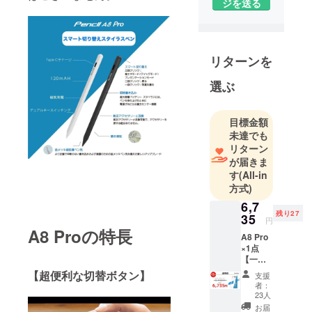
ジを送る
リターンを
選ぶ
目標金額
未達でも
リターン
が届きま
す
(All-in
方式)
6,7
残り27
35
円
A8 Proの特長
A8 Pro
×1点
【一般
販売予
【超便利な切替ボタン】
支援
定価
者：
格：
23人
8,980円
お届