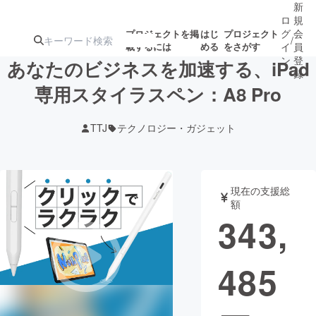
新
ロ
規
グ
会
プロジェクトを掲
はじ
プロジェクト
/
載するには
める
をさがす
イ
員
ン
登
あなたのビジネスを加速する、iPad
録
専用スタイラスペン：A8 Pro
人気のプロ
注目のリ
注目の新着プロ
募集終了が近いプ
もうすぐ公開
TTJ
テクノロジー・ガジェット
ジェクト
ターン
ジェクト
ロジェクト
されます
アート・写真
音楽
現在の支援総
額
343,
テクノロジー・ガジェット
ゲーム・サ
485
映像・映画
書籍・雑誌
ビジネス・起業
チャレンジ