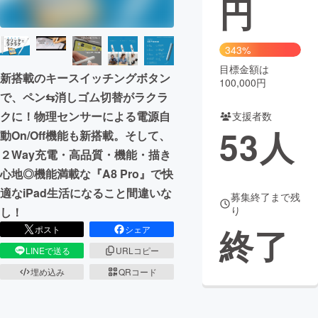
円
まちづくり・地域活性化
343%
目標金額は
CAMPFIRE for Social Good
CAMPFIRE Creation
新搭載のキースイッチングボタン
100,000円
CAMPFIREふるさと納税
machi-ya
コミュニティ
で、ペン⇆消しゴム切替がラクラ
クに！物理センサーによる電源自
支援者数
53
人
動On/Off機能も新搭載。そして、
２Way充電・高品質・機能・描き
心地◎機能満載な『A8 Pro』で快
適なiPad生活になること間違いな
募集終了まで残
り
し！
終了
ポスト
シェア
LINEで送る
URLコピー
埋め込み
QRコード