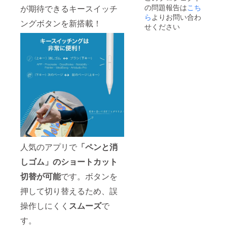
の問題報告は
こち
があり
が期待できるキースイッチ
ます
ら
よりお問い合わ
ングボタンを新搭載！
せください
人気のアプリで
「ペンと消
しゴム」のショートカット
切替が可能
です。ボタンを
押して切り替えるため、誤
操作しにくく
スムーズ
で
す。