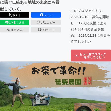
に喘ぐ伝統ある地域の未来にも貢
献していく。
このプロジェクトは、
ポスト
シェア
2023/12/19
に募集を開始
LINEで送る
URLコピー
し、
17
人の支援により
234,384
円の資金を集
埋め込み
QRコード
め、
2024/02/29
に募集を
終了しました
もう一度プロジェク
トをやってほしい