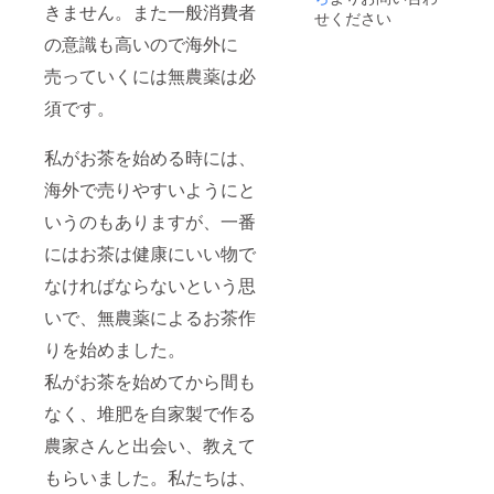
きません。また一般消費者
機和紅
加工い
100g/内
原/原産
せください
茶/名
たしま
容量
地 ・有
の意識も高いので海外に
称 有
す。組
2025年
機抹茶/
機茶葉/
み合わ
4月/賞
名称
売っていくには無農薬は必
原材
せでお
味期
有機茶
料
くるこ
限 袋
葉/原
須です。
パック
とも可
の封を
料
詰日か
能で
して、
30g/内
ら１年
す。 作
冷暗所
私がお茶を始める時には、
容量
間/賞味
業内容
にて/保
2024年
海外で売りやすいようにと
期限
などは
存方
11月/賞
封をし
毎回写
法 福
味期
いうのもありますが、一番
て冷暗
真付き
岡県八
限 袋
所にて/
で送り
女市黒
の封を
にはお茶は健康にいい物で
保存方
ます。
木町笠
して、
法 福
もちろ
原/原産
冷暗所
なければならないという思
岡県八
ん私た
地 ・有
にて/保
女市黒
ちと一
機和紅
いで、無農薬によるお茶作
存方
木町笠
緒に農
茶/名
法 福
原/原産
作業体
りを始めました。
称 有
岡県八
地 ・有
験も可
機茶葉/
女市黒
私がお茶を始めてから間も
機焙じ
能で
原料
木町笠
茶/名
す。 畑
80g/内
原/原産
なく、堆肥を自家製で作る
称 有
に来る
容量
地
機茶葉/
ことが
2025年
農家さんと出会い、教えて
原材
あれ
4月/賞
料
ば、私
味期
もらいました。私たちは、
パック
たちに
限 袋