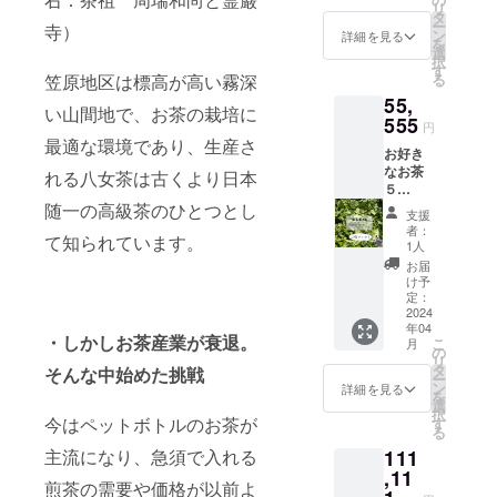
茶/名
ぎ軟膏/
の封を
リ
ユニー
届けい
タ
称 有
名称
して、
ー
寺）
クな
たしま
ン
機茶葉/
詳細を見る
よも
冷暗所
を
パッ
す。
選
原料
ぎ、太
にて/保
択
ケージ
セット
す
80g/内
白ごま
存方
る
笠原地区は標高が高い霧深
に入っ
内容 ・
容量
油、蜜
法 福
55,
た４種
よもぎ
2025年
蝋、シ
岡県八
い山間地で、お茶の栽培に
類のお
555
茶/名
4月/賞
アバ
円
女市黒
茶（煎
称 よ
味期
最適な環境であり、生産さ
ター/原
木町笠
お好き
茶、紅
もぎ/原
限 袋
材料
原/原産
なお茶
茶、ほ
料
れる八女茶は古くより日本
の封を
25g/内
地 ・有
５
うじ
15g/内
して、
容量
機抹茶/
kg！！
随一の高級茶のひとつとし
茶、抹
容量
冷暗所
支援
名称
煎茶、
茶）４
2025年
にて/保
者：
有機茶
て知られています。
紅茶、
個ずつ
4月/賞
1人
存方
葉/原
ほうじ
のセッ
味期
法 福
お届
料
茶、抹
トに、
限 袋
け予
岡県八
30g/内
茶、よ
よもぎ
定：
の封を
女市黒
容量
もぎ茶
2024
製品３
して、
木町笠
2024年
年04
の中か
種類
冷暗所
原/原産
・しかしお茶産業が衰退。
11月/賞
こ
月
らお好
（よも
の
にて/保
地 ・有
味期
リ
きな組
ぎ茶、
タ
存方
そんな中始めた挑戦
機ほう
限 袋
ー
み合わ
よもぎ
ン
法 福
詳細を見る
じ茶/名
の封を
を
せでお
オイ
選
岡県大
称 有
して、
択
選びく
ル、よ
今はペットボトルのお茶が
す
刀洗町/
機茶葉/
冷暗所
る
ださ
もぎ軟
原産地
原料
にて/保
111
主流になり、急須で入れる
い。 抹
膏）の
・よも
80g/内
存方
茶とよ
,11
４セッ
ぎオイ
容量
法 福
煎茶の需要や価格が以前よ
もぎ茶
ト。 合
ル/名