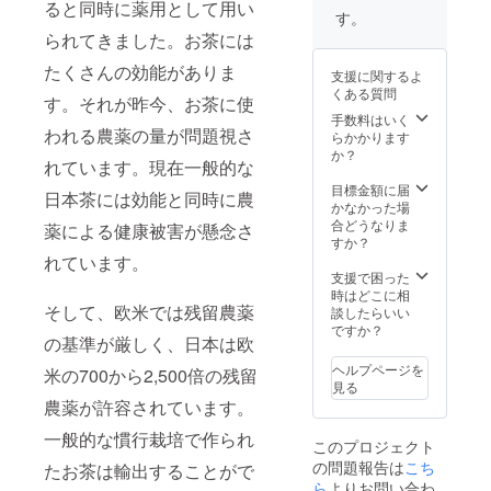
ると同時に薬用として用い
品と同
コード
取れた
・よも
にて/保
す。
時に郵
付
お茶を
ぎオイ
存方
られてきました。お茶には
送に
き！！
送りま
ル/名
法 福
て、お
ギフト
す。 大
称 よ
岡県八
たくさんの効能がありま
支援に関するよ
届けい
カー
体の目
もぎ、
女市黒
くある質問
たしま
ド、割
安は５
太白ご
す。それが昨今、お茶に使
木町笠
す。 内
引コー
−７kg /
ま油/原
手数料はいく
原/原産
われる農薬の量が問題視さ
容 ・有
ドは返
年ほど
料
らかかります
地 ・有
機煎茶/
礼品と
の収穫
30ml/内
か？
機ほう
れています。現在一般的な
名称
同時に
が見込
容量
じ茶/名
有機茶
郵送に
めま
・よも
目標金額に届
称 有
日本茶には効能と同時に農
葉/原材
て、お
す。天
ぎ軟膏/
かなかった場
機茶葉/
料
届けい
候など
名称
合どうなりま
原料
薬による健康被害が懸念さ
パック
たしま
の関係
よも
すか？
80g/内
詰日か
す。
により
ぎ、太
れています。
容量
ら１年
収穫が
白ごま
支援で困った
2025年
間/賞味
少なく
油、蜜
時はどこに相
4月/賞
期限
ても４
そして、欧米では残留農薬
蝋、シ
談したらいい
味期
封をし
kgは保
アバ
ですか？
限 袋
の基準が厳しく、日本は欧
て冷暗
証しま
ター/原
の封を
所にて/
す。お
材料
して、
ヘルプページを
米の700から2,500倍の残留
保存方
好きな
25g/内
冷暗所
見る
法 福
加工法
容量 ・
にて/保
農薬が許容されています。
岡県八
（緑
有機煎
存方
女市黒
茶、紅
茶/名
法 福
一般的な慣行栽培で作られ
このプロジェクト
木町笠
茶、ほ
称 有
岡県八
の問題報告は
こち
原/原産
うじ
たお茶は輸出することがで
機茶葉/
女市黒
地 ・有
茶）で
ら
よりお問い合わ
原料
木町笠