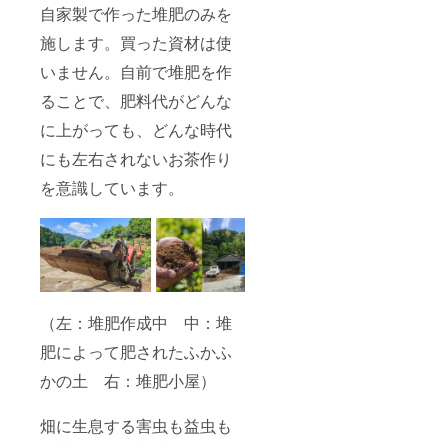
詰日か
できる
自家製で作った堆肥のみを
の封を
ら１年
最大限
して、
施します。買った資材は使
間/賞味
の歓迎
冷暗所
期限
をいた
にて/保
いません。自前で堆肥を作
封をし
しま
存方
て冷暗
す。 年
法 福
ることで、肥料代がどんな
所にて/
間の管
岡県八
保存方
理代、
女市黒
に上がっても、どんな時代
法 福
製造経
木町笠
岡県八
費とし
原/原産
にも左右されないお茶作り
女市黒
て毎年4
地 ・有
を意識しています。
木町笠
月に3万
機ほう
原/原産
円いた
じ茶/名
地 ・有
だきま
称 有
機抹茶/
す。 オ
機茶葉/
名称
リジナ
原料
有機茶
ルの袋
80g/内
葉/原材
を作る
容量
料
ことも
2025年
パック
お手伝
4月/賞
（左：堆肥作成中 中：堆
詰日か
いいた
味期
ら１年
しま
限 袋
肥によって肥されたふかふ
間/賞味
す。
の封を
期限
（袋代
かの土 右：堆肥小屋）
して、
封をし
別） 商
冷暗所
て冷暗
売をし
にて/保
畑に生息する害虫も益虫も
所にて/
ている
存方
保存方
方、家
法 福