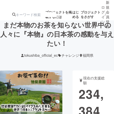
新
ロ
規
グ
会
プロジェクトを掲
はじ
プロジェクト
/
載するには
める
をさがす
イ
員
ン
登
まだ本物のお茶を知らない世界中の
録
人々に『本物』の日本茶の感動を与え
たい！
人気のプロ
注目のリ
注目の新着プロ
募集終了が近いプ
もうすぐ公開
ジェクト
ターン
ジェクト
ロジェクト
されます
tokushiba_official_ec
チャレンジ
福岡県
アート・写真
音楽
現在の支援総
テクノロジー・ガジェット
ゲーム・サ
額
234,
映像・映画
書籍・雑誌
384
ビジネス・起業
チャレンジ