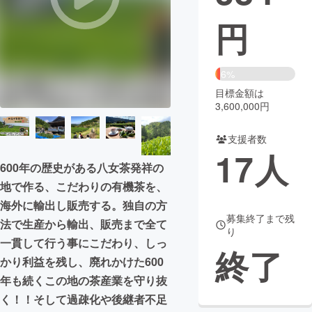
円
まちづくり・地域活性化
CAMPFIRE for Social Good
CAMPFIRE Creation
6%
CAMPFIREふるさと納税
machi-ya
コミュニティ
目標金額は
3,600,000円
支援者数
17
人
600年の歴史がある八女茶発祥の
地で作る、こだわりの有機茶を、
海外に輸出し販売する。独自の方
募集終了まで残
法で生産から輸出、販売まで全て
り
一貫して行う事にこだわり、しっ
終了
かり利益を残し、廃れかけた600
年も続くこの地の茶産業を守り抜
く！！そして過疎化や後継者不足