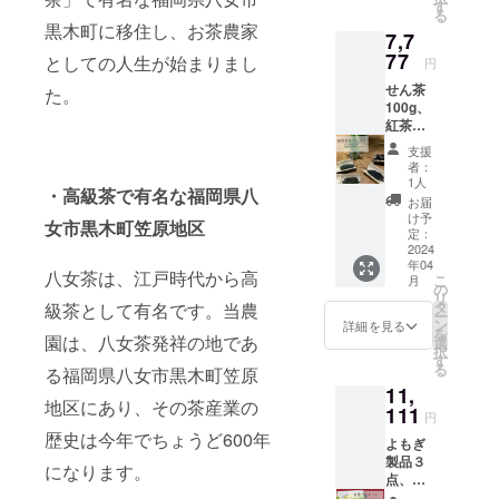
の販売
す。 ・
す
る
サイト
有機煎
黒木町に移住し、お茶農家
7,7
で何回
茶/名
でも使
77
称 有
としての人生が始まりまし
円
える
機茶葉/
せん茶
30％OF
た。
原料
100g、
F(有効
80g/内
紅茶
期限10
容量
80g、ほ
年間)の
2025年
支援
うじ茶
割引
4月/賞
者：
80g、抹
コード
味期
1人
・高級茶で有名な福岡県八
茶30g
付
限 袋
お届
セット
き！！
の封を
け予
女市黒木町笠原地区
（ネッ
割引
定：
して、
ト販売
2024
コード
冷暗所
年04
価格
は返礼
にて/保
八女茶は、江戸時代から高
こ
月
11400
品と同
の
存方
リ
円相
時に郵
タ
級茶として有名です。当農
法 福
ー
当） 私
送に
ン
岡県八
詳細を見る
を
たちの
園は、八女茶発祥の地であ
て、お
選
女市黒
択
活動が
届けい
す
木町笠
る
る福岡県八女市黒木町笠原
続く限
たしま
原/原産
11,
り販売
す。
地 ・有
地区にあり、その茶産業の
サイト
111
セット
機和紅
円
で使え
内容 ・
茶/名
歴史は今年でちょうど600年
よもぎ
る
よもぎ
称 有
製品３
30％OF
茶/名
機茶葉/
になります。
点、徳
Fの割引
称 よ
原料
柴茶４