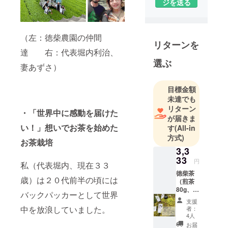
ジを送る
（左：徳柴農園の仲間
リターンを
達 右：代表堀内利治、
選ぶ
妻あずさ）
目標金額
未達でも
リターン
・「世界中に感動を届けた
が届きま
い！」想いでお茶を始めた
す
(All-in
方式)
お茶栽培
3,3
33
円
私（代表堀内、現在３３
徳柴茶
歳）は２０代前半の頃には
（煎茶
80g、紅
バックパッカーとして世界
茶80g、
支援
ほうじ
中を放浪していました。
者：
茶80g、
4人
抹茶
お届