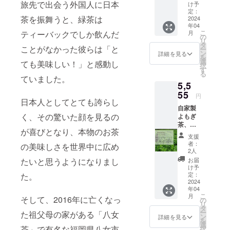
30g）の
旅先で出会う外国人に日本
け予
中から
定：
茶を振舞うと、緑茶は
お好き
2024
年04
なお茶
こ
ティーバックでしか飲んだ
月
一点。
の
リ
徳柴農
タ
ことがなかった彼らは「と
ー
園の販
ン
詳細を見る
を
売サイ
選
ても美味しい！」と感動し
択
トで何
す
る
回でも
ていました。
5,5
使える
30％OF
55
円
日本人としてとても誇らし
F(有効
自家製
期限10
く、その驚いた顔を見るの
よもぎ
年間)の
茶、よ
割引
が喜びとなり、本物のお茶
もぎオ
コード
支援
イル、
付
者：
の美味しさを世界中に広め
よもぎ
き！！
2人
クリー
割引
たいと思うようになりまし
お届
ムセッ
コード
け予
ト
は返礼
定：
た。
（ネッ
2024
品と同
年04
ト販売
時に郵
こ
月
そして、2016年に亡くなっ
価格
送に
の
リ
8000円
て、お
タ
ー
た祖父母の家がある「八女
分） 徳
届けい
ン
詳細を見る
を
柴農園
たしま
選
茶」で有名な福岡県八女市
択