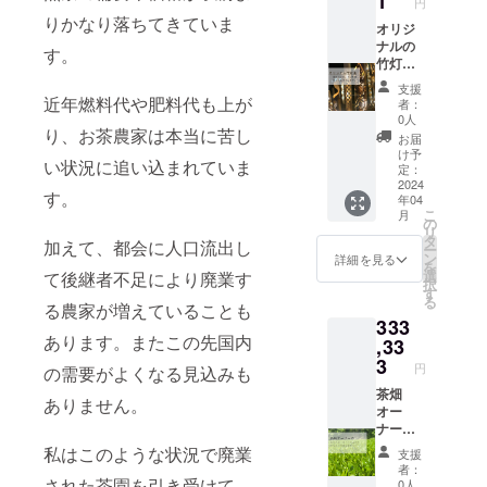
1
2025年
円
岡県八
は半分
計28
称 よ
4月/賞
りかなり落ちてきていま
女市黒
の量に
オリジ
点！！
もぎ、
味期
木町笠
なりま
ナルの
(ネット
太白ご
限 袋
す。
原/原産
す。
竹灯籠
販売価
ま油/原
の封を
地
例）煎
+徳柴農
格
料
して、
支援
茶１
園販売
77,600
近年燃料代や肥料代も上が
30ml/内
冷暗所
者：
kg、紅
サイト
円分) 徳
容量
0人
にて/保
茶１
で使え
り、お茶農家は本当に苦し
柴農園
・よも
存方
お届
kg、ほ
る10万
の販売
ぎ軟膏/
け予
法 福
い状況に追い込まれていま
うじ茶
円のギ
サイト
定：
名称
岡県八
１kg、
フト
2024
で何回
よも
女市黒
す。
年04
抹茶
カード
でも使
ぎ、太
木町笠
こ
月
0.5kg、
（有効
える
の
白ごま
原/原産
リ
よもぎ
期限３
50％OF
タ
油、蜜
地 ・有
加えて、都会に人口流出し
ー
茶
年） お
F(有効
ン
蝋、シ
詳細を見る
機抹茶/
を
0.5kg
茶と一
期限10
選
アバ
て後継者不足により廃業す
名称
択
合計４
緒にこ
年間)の
す
ター/原
有機茶
る
kg 数回
れから
る農家が増えていることも
割引
材料
葉/原
333
に分け
海外に
コード
25g/内
料
あります。またこの先国内
てお届
売って
,33
付
容量 ・
30g/内
けする
出たい
き！！
3
有機煎
容量
円
の需要がよくなる見込みも
ことも
私たち
割引
茶/名
2024年
可能で
のオリ
茶畑
コード
称 有
11月/賞
ありません。
す。 お
ジナル
オー
は返礼
機茶葉/
味期
店をし
の竹灯
ナー券
品と同
原料
限 袋
ている
籠で
オリジ
時に郵
80g/内
私はこのような状況で廃業
の封を
支援
方、お
す。自
ナルの
送に
容量
して、
者：
茶をた
然の竹
ブラン
て、お
された茶園を引き受けて、
2025年
0人