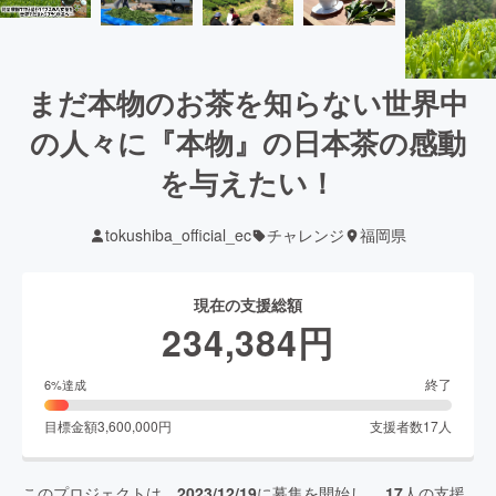
まだ本物のお茶を知らない世界中
の人々に『本物』の日本茶の感動
を与えたい！
tokushiba_official_ec
チャレンジ
福岡県
現在の支援総額
234,384
円
終了
6
%達成
目標金額
3,600,000
円
支援者数
17
人
このプロジェクトは、
2023/12/19
に募集を開始し、
17
人の支援