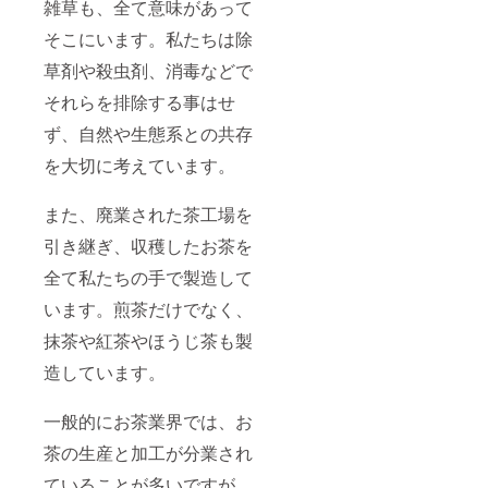
雑草も、全て意味があって
法 福
族が多
岡県八
岡県八
く、お
女市黒
そこにいます。私たちは除
女市黒
茶をた
木町笠
木町笠
くさん
原/原産
草剤や殺虫剤、消毒などで
原/原産
消費す
地 ・有
地 ・よ
る方に
それらを排除する事はせ
機抹茶/
もぎ茶/
おすす
名称
ず、自然や生態系との共存
名称
めで
有機茶
よもぎ/
す。 徳
葉/原
を大切に考えています。
原料
柴農園
料
パック
の販売
30g/内
詰日か
サイト
容量
また、廃業された茶工場を
ら１年
で何回
2024年
間/賞味
でも使
11月/賞
引き継ぎ、収穫したお茶を
期限
える
味期
封をし
50％OF
限 袋
全て私たちの手で製造して
て冷暗
F(有効
の封を
います。煎茶だけでなく、
所にて/
期限10
して、
保存方
年間)の
冷暗所
抹茶や紅茶やほうじ茶も製
法 福
割引
にて/保
岡県大
コード
存方
造しています。
刀洗町/
付
法 福
原産地
き！！
岡県八
割引
女市黒
一般的にお茶業界では、お
コード
木町笠
は返礼
原/原産
茶の生産と加工が分業され
品と同
地
時に
ていることが多いですが、