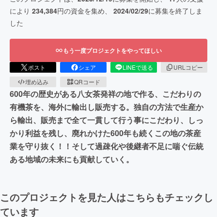
により
234,384
円の資金を集め、
2024/02/29
に募集を終了しま
した
もう一度プロジェクトをやってほしい
ポスト
シェア
LINEで送る
URLコピー
埋め込み
QRコード
600年の歴史がある八女茶発祥の地で作る、こだわりの
有機茶を、海外に輸出し販売する。独自の方法で生産か
ら輸出、販売まで全て一貫して行う事にこだわり、しっ
かり利益を残し、廃れかけた600年も続くこの地の茶産
業を守り抜く！！そして過疎化や後継者不足に喘ぐ伝統
ある地域の未来にも貢献していく。
このプロジェクトを見た人はこちらもチェックし
ています