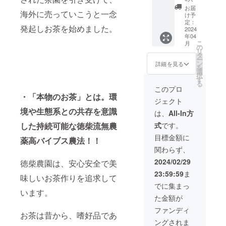
冷暗所
くさん
を心を
ド茶を
届けい
4月/賞
にて/保
お届
海外に売っていこうと一念
飲みた
込めて
作りま
たしま
味期
け予
存方
い方、
一本一
せん
す。
定：
限 袋
法 福
発起しお茶を始めました。
たくさ
本手作
か？？
2024
セット
の封を
岡県八
年04
んの人
りで作
1a(100
内容
して、
女市黒
こ
月
にプレ
ります
㎡)の茶
（各４
の
冷暗所
木町笠
リ
ゼント
ので、
の木の
個ず
タ
にて/保
原/原産
ー
したい
この世
オー
つ） ・
ン
存方
詳細を見る
地
を
方にオ
に２つ
ナー券
よもぎ
選
法 福
択
ススメ
とない
です。
茶/名
す
岡県八
る
です。
あなた
土地の
称 よ
女市黒
このプロ
徳柴農
だけの
権利書
もぎ/原
・「本物のお茶」とは。環
木町笠
ジェクト
園の販
オリジ
はつけ
料
原/原産
売サイ
ナルの
られま
境や生態系との共存を意識
15g/内
地 ・有
は、
All-In方
トで何
灯籠を
せん
容量
機和紅
式
です。
した持続可能な徳柴流無農
回でも
作りま
が、独
2025年
茶/名
使える
す。 徳
自の
4月/賞
称 有
目標金額に
薬高バイブス農法！！
50％OF
柴農園
オー
味期
機茶葉/
関わらず、
F(有効
の販売
ナー券
限 袋
原料
期限10
サイト
（契約
の封を
80g/内
2024/02/29
徳柴農園は、安心安全で美
年間)の
で何回
書）を
して、
容量
23:59:59
ま
割引
でも使
送りま
冷暗所
2025年
味しいお茶作りを追求して
コード
える
す。 私
にて/保
4月/賞
でに集まっ
付
50％OF
たちの
います。
存方
味期
た金額が
き！！
F(有効
活動が
法 福
限 袋
割引
期限10
続く限
岡県大
の封を
ファンディ
お茶は昔から、嗜好品であ
コード
年間)の
りこの
刀洗町/
して、
ングされま
は返礼
割引
場所で
原産地
冷暗所