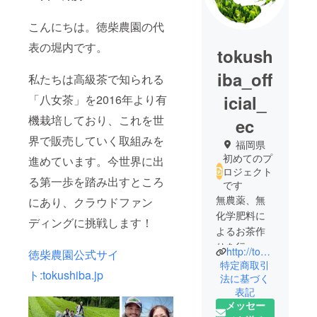
こんにちは。徳柴農園の代
表の堀内です。
tokush
iba_off
私たちは高級茶で知られる
icial_
「八女茶」を2016年より有
機栽培しており、これを世
ec
界で販売していく取組みを
福岡県
初めてのプ
進めています。今世界に出
ロジェクト
る第一歩を踏み出すところ
です
無農薬、無
にあり、クラウドファン
化学肥料に
ディングに挑戦します！
よるお茶作
りを行って
http://tokushiba.jp
徳柴農園公式サイ
います。
特定商取引
ト:tokushiba.jp
法に基づく
表記
メッセー