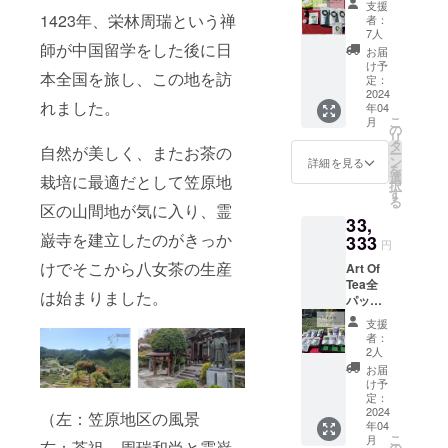
コード
もぎ/原
80g/内
支援
点セッ
付
1423年、栄林周瑞という禅
料
容量
者：
ト！！
き！！
15g/内
7人
2025年
(ネット
師が中国留学をした後に日
セット
容量
4月/賞
お届
販売価
内容 ・
2025年
け予
味期
本全国を旅し、この地を訪
格
有機煎
定：
4月/賞
限 袋
19,400
2024
茶/名
味期
の封を
れました。
年04
円分) 徳
称 有
限 袋
して、
こ
月
柴農園
機茶葉/
の
の封を
冷暗所
リ
の販売
原料
タ
して、
にて/保
自然が美しく、またお茶の
ー
サイト
80g/内
ン
冷暗所
詳細を見る
存方
を
で何回
容量
選
にて/保
栽培に最適だとして笠原地
法 福
択
でも使
2025年
す
存方
岡県八
る
える
区の山間地が気に入り、霊
4月/賞
法 福
女市黒
33,
50％OF
味期
岡県大
木町笠
巌寺を建立したのがきっか
F(有効
333
限 袋
刀洗町/
原/原産
円
期限10
の封を
原産地
地 ・有
けでそこから八女茶の生産
Art Of
年間)の
して、
・よも
機ほう
Tea全
割引
冷暗所
ぎオイ
じ茶/名
は始まりました。
パッ
コード
にて/保
ル/名
称 有
ケージ
付
存方
称 よ
機茶葉/
支援
セット
き！！
法 福
もぎ、
者：
原料
＋よも
割引
岡県八
2人
太白ご
80g/内
ぎ製品
コード
女市黒
ま油/原
お届
容量
３種類
は返礼
木町笠
け予
料
2025年
４個ず
品と同
定：
原/原産
30ml/内
4月/賞
つ！！
2024
時に郵
地 ・有
（左：笠原地区の風景
容量
味期
年04
全１６
送に
機和紅
・よも
限 袋
こ
月
種類の
右：茶祖 周瑞和尚と霊巌
て、お
の