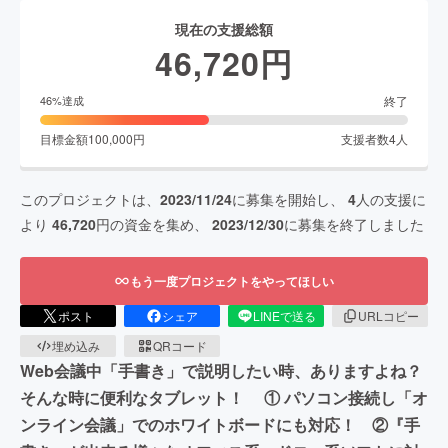
現在の支援総額
46,720
円
終了
46
%達成
目標金額
100,000
円
支援者数
4
人
このプロジェクトは、
2023/11/24
に募集を開始し、
4
人の支援に
より
46,720
円の資金を集め、
2023/12/30
に募集を終了しました
もう一度プロジェクトをやってほしい
ポスト
シェア
LINEで送る
URLコピー
埋め込み
QRコード
Web会議中「手書き」で説明したい時、ありますよね？
そんな時に便利なタブレット！ ① パソコン接続し「オ
ンライン会議」でのホワイトボードにも対応！ ②『手