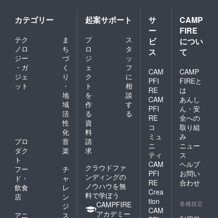
カテゴリー
起案サポート
サ
CAMP
ー
FIRE
テク
ま
プ
ス
ビ
につい
ノロ
ち
ロ
タ
ス
て
ジー
づ
ジ
ッ
・ガ
く
ェ
フ
CAM
CAMP
ジェ
り
ク
に
PFI
FIREと
ット
・
ト
相
RE
は
地
を
談
CAM
あんし
域
作
す
PFI
ん・安
活
る
る
RE
全への
性
資
コ
取り組
化
料
ミュ
み
プロ
音
請
ニ
ニュー
ダク
楽
求
ティ
ス
ト
CAM
ヘルプ
クラウドファ
フー
チ
PFI
お問い
ンディングの
ド・
ャ
RE
合わせ
ノウハウを無
飲食
レ
Crea
料で学ぼう
店
ン
tion
各種規定
CAMPFIRE
ジ
CAM
アカデミー
アニ
ス