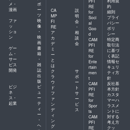
利用規
PFI
メ・
ポ
約
RE
漫画
ー
CA
説
細則
for
ツ
MP
明
プライ
Soci
ファ
映
FI
会
バシー
al
ッ
像
RE
・
ポリ
Goo
ショ
・
ア
相
シー
d
ン
映
カ
談
特定商
CAM
画
デ
会
取引法
PFI
ゲー
書
ミ
に基づ
RE
ム・
籍
ー
く表記
for
サー
・
と
情報セ
Ente
ビス
雑
は
キュリ
rtain
開発
誌
ク
サ
ティ方
men
出
ラ
ポ
針
t
版
ウ
ー
反社基
CAM
ビジ
ビ
ド
ト
本方針
PFI
ネ
ュ
フ
サ
カスタ
RE
ス・
ー
ァ
ー
マーハ
for
起業
テ
ン
ビ
ラスメ
Spor
ィ
デ
ス
ントに
ts
ー
ィ
対する
CAM
・
ン
考え方
PFI
ヘ
グ
クッ
RE