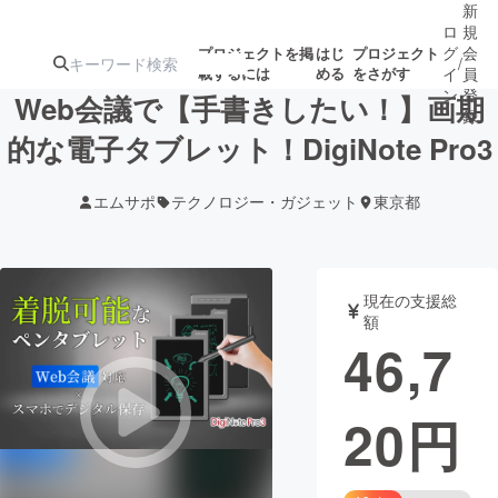
新
ロ
規
グ
会
プロジェクトを掲
はじ
プロジェクト
/
載するには
める
をさがす
イ
員
ン
登
Web会議で【手書きしたい！】画期
録
的な電子タブレット！DigiNote Pro3
人気のプロ
注目のリ
注目の新着プロ
募集終了が近いプ
もうすぐ公開
エムサポ
テクノロジー・ガジェット
東京都
ジェクト
ターン
ジェクト
ロジェクト
されます
アート・写真
音楽
現在の支援総
額
46,7
テクノロジー・ガジェット
ゲーム・サ
20
円
映像・映画
書籍・雑誌
ビジネス・起業
チャレンジ