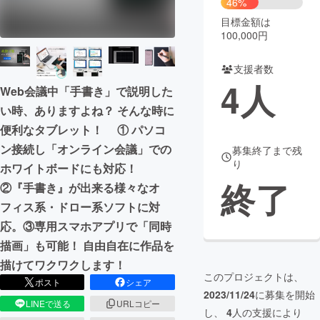
46%
目標金額は
まちづくり・地域活性化
100,000円
支援者数
CAMPFIRE for Social Good
CAMPFIRE Creation
4
人
Web会議中「手書き」で説明した
CAMPFIREふるさと納税
machi-ya
コミュニティ
い時、ありますよね？ そんな時に
便利なタブレット！ ① パソコ
ン接続し「オンライン会議」での
募集終了まで残
り
ホワイトボードにも対応！
終了
②『手書き』が出来る様々なオ
フィス系・ドロー系ソフトに対
応。③専用スマホアプリで「同時
描画」も可能！ 自由自在に作品を
描けてワクワクします！
このプロジェクトは、
ポスト
シェア
2023/11/24
に募集を開始
LINEで送る
URLコピー
し、
4
人の支援により