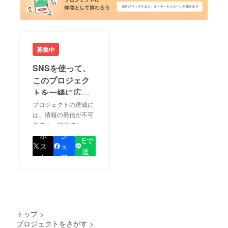
募集中
SNSを使って、
このプロジェク
トを一緒に広め
ましょう！
プロジェクトの達成に
は、情報の発信が不可
欠です。SNSでシェア
LIN
をして、あなたが応援
ポ
シ
Eで
しているプロジェクト
ス
ェ
送
の良さを知ってもらい
ト
ア
る
ましょう！
トップ
>
プロジェクトをさがす
>