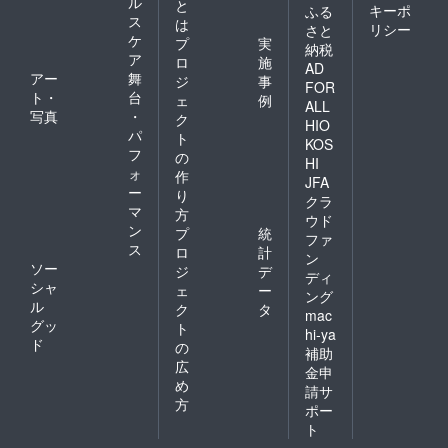
ル
と
キーポ
ふる
ス
は
リシー
さと
ケ
プ
実
納税
ア
ロ
施
AD
アー
舞
ジ
事
FOR
ト・
台
ェ
例
ALL
写真
・
ク
HIO
パ
ト
KOS
フ
の
HI
ォ
作
JFA
ー
り
クラ
マ
方
ウド
ン
プ
統
ファ
ス
ロ
計
ン
ソー
ジ
デ
ディ
シャ
ェ
ー
ング
ル
ク
タ
mac
グッ
ト
hi-ya
ド
の
補助
広
金申
め
請サ
方
ポー
ト