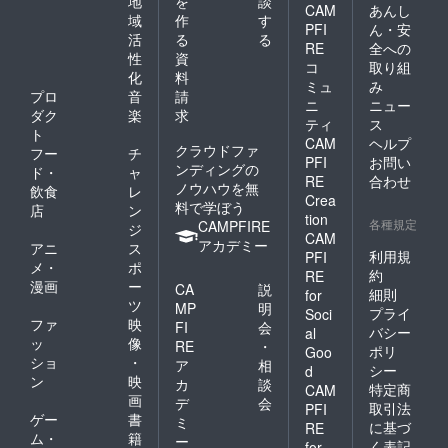
地
を
談
CAM
あんし
域
作
す
PFI
ん・安
活
る
る
RE
全への
性
資
コ
取り組
化
料
ミュ
み
プロ
音
請
ニ
ニュー
ダク
楽
求
ティ
ス
ト
CAM
ヘルプ
クラウドファ
フー
チ
PFI
お問い
ンディングの
ド・
ャ
RE
合わせ
ノウハウを無
飲食
レ
Crea
料で学ぼう
店
ン
tion
各種規定
CAMPFIRE
ジ
CAM
アカデミー
アニ
ス
利用規
PFI
メ・
ポ
約
RE
漫画
ー
CA
説
細則
for
ツ
MP
明
プライ
Soci
ファ
映
FI
会
バシー
al
ッ
像
RE
・
ポリ
Goo
ショ
・
ア
相
シー
d
ン
映
カ
談
特定商
CAM
画
デ
会
取引法
PFI
ゲー
書
ミ
に基づ
RE
ム・
籍
ー
く表記
for