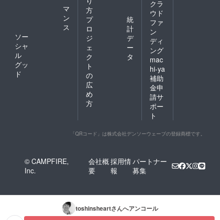
り
クラ
マ
方
ウド
ン
プ
統
ファ
ス
ロ
計
ン
ソー
ジ
デ
ディ
シャ
ェ
ー
ング
ル
ク
タ
mac
グッ
ト
hi-ya
ド
の
補助
広
金申
め
請サ
方
ポー
ト
「QRコード」は株式会社デンソーウェーブの登録商標です。
© CAMPFIRE,
会社概
採用情
パートナー
Inc.
要
報
募集
toshinsheart
さんへアンコール