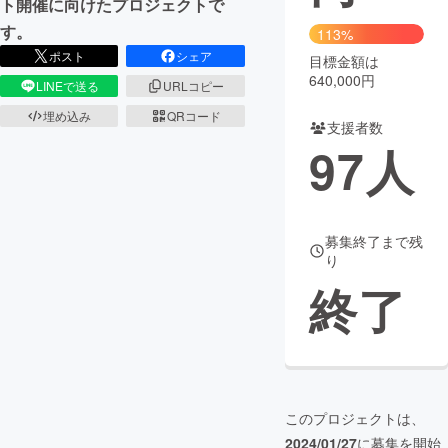
ト開催に向けたプロジェクトで
す。
113%
まちづくり・地域活性化
ポスト
シェア
目標金額は
640,000円
LINEで送る
URLコピー
CAMPFIRE for Social Good
CAMPFIRE Creation
埋め込み
QRコード
支援者数
CAMPFIREふるさと納税
machi-ya
コミュニティ
97
人
募集終了まで残
り
終了
このプロジェクトは、
2024/01/27
に募集を開始