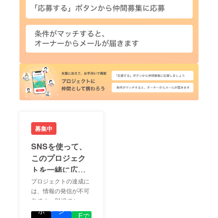
募集中
SNSを使って、
このプロジェク
トを一緒に広め
ましょう！
プロジェクトの達成に
は、情報の発信が不可
欠です。SNSでシェア
LIN
をして、あなたが応援
ポ
シ
Eで