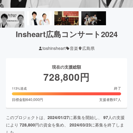
Insheart広島コンサート2024
toshinsheart
音楽
広島県
現在の支援総額
728,800
円
終了
113
%達成
目標金額
640,000
円
支援者数
97
人
このプロジェクトは、
2024/01/27
に募集を開始し、
97
人の支援
により
728,800
円の資金を集め、
2024/03/23
に募集を終了しま
した