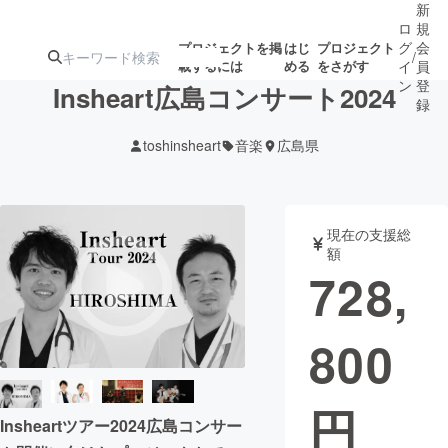
新
ロ
規
グ
会
プロジェクトを掲
はじ
プロジェクト
/
載するには
める
をさがす
イ
員
ン
登
Insheart広島コンサート2024
録
toshinsheart
音楽
広島県
人気のプロ
注目のリ
注目の新着プロ
募集終了が近いプ
もうすぐ公開
ジェクト
ターン
ジェクト
ロジェクト
されます
現在の支援総
額
アート・写真
音楽
728,
テクノロジー・ガジェット
ゲーム・サ
800
映像・映画
書籍・雑誌
円
Insheartツアー2024広島コンサー
ビジネス・起業
チャレンジ