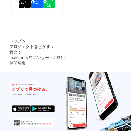
しているプロジェクト
ス
ェ
送
の良さを知ってもらい
ト
ア
る
ましょう！
トップ
>
プロジェクトをさがす
>
音楽
>
Insheart広島コンサート2024
>
仲間募集