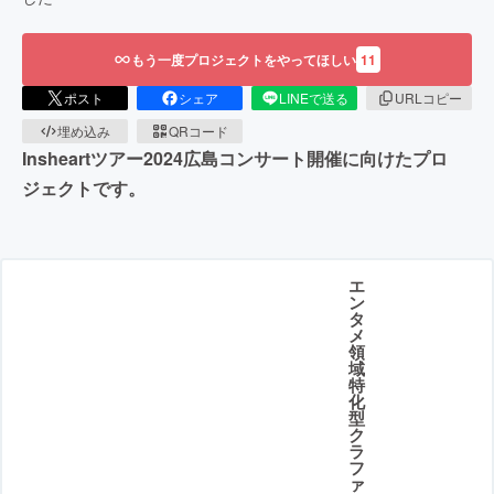
もう一度プロジェクトをやってほしい
11
ポスト
シェア
LINEで送る
URLコピー
埋め込み
QRコード
Insheartツアー2024広島コンサート開催に向けたプロ
ジェクトです。
エ
ン
タ
メ
領
域
特
化
型
ク
ラ
フ
ァ