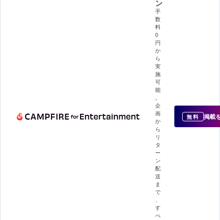
ン
手
数
料
0
円
か
ら
実
施
可
能
。
企
画
掲載
無料
か
ら
リ
タ
ー
ン
配
送
ま
で
、
す
べ