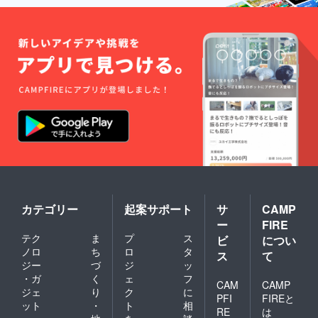
カテゴリー
起案サポート
サ
CAMP
ー
FIRE
テク
ま
プ
ス
ビ
につい
ノロ
ち
ロ
タ
ス
て
ジー
づ
ジ
ッ
・ガ
く
ェ
フ
CAM
CAMP
ジェ
り
ク
に
PFI
FIREと
ット
・
ト
相
RE
は