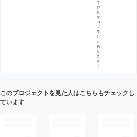
て
お
任
せ
の
プ
ラ
ン
も
あ
り
ま
す
！
このプロジェクトを見た人はこちらもチェックし
ています