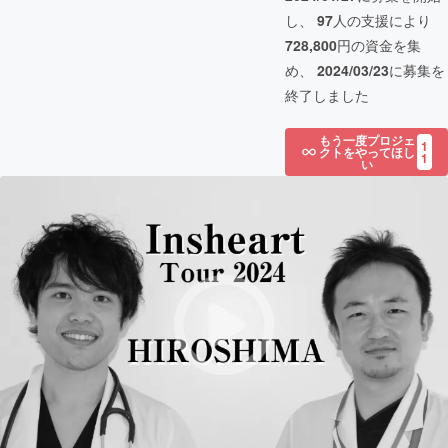
し、
97
人の支援により
728,800
円の資金を集
め、
2024/03/23
に募集を
終了しました
もう一度プロジェ
1
クトをやってほし
1
い