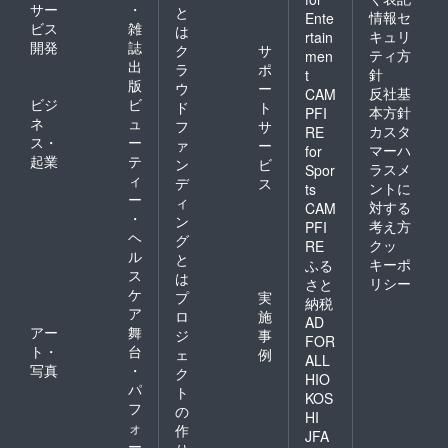
サー
・
と
情報セ
Ente
ビス
雑
は
キュリ
rtain
開発
誌
ク
サ
ティ方
men
出
ラ
ポ
針
t
版
ウ
ー
反社基
CAM
ビジ
ビ
ド
ト
本方針
PFI
ネ
ュ
フ
サ
カスタ
RE
ス・
ー
ァ
ー
マーハ
for
起業
テ
ン
ビ
ラスメ
Spor
ィ
デ
ス
ントに
ts
ー
ィ
対する
CAM
・
ン
考え方
PFI
ヘ
グ
クッ
RE
ル
と
キーポ
ふる
ス
は
リシー
さと
ケ
プ
実
納税
ア
ロ
施
AD
アー
舞
ジ
事
FOR
ト・
台
ェ
例
ALL
写真
・
ク
HIO
パ
ト
KOS
フ
の
HI
ォ
作
JFA
ー