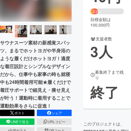
まちづくり・地域活性化
23%
目標金額は
100,000円
CAMPFIRE for Social Good
CAMPFIRE Creation
CAMPFIREふるさと納税
machi-ya
コミュニティ
支援者数
サウナスーツ素材の新感覚スパッ
3
人
ツ、まるでホットヨガや半身浴の
ような履くだけホットヨガ！適度
な着圧設計とシンプルなデザイン
募集終了まで残
だから、仕事中も家事の時も就寝
り
中も24時間着用可能★履くだけで
終了
着圧サポートで細見え・痩せ見え
が叶う！運動時に着用することで
運動効果をさらに促進！
ポスト
シェア
LINEで送る
URLコピー
このプロジェクトは、
埋め込み
QRコード