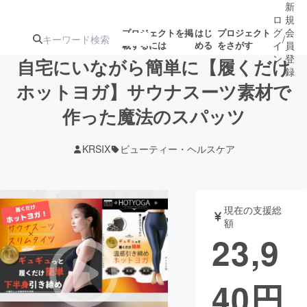
新
ロ
規
グ
会
プロジェクトを掲
はじ
プロジェクト
/
載するには
める
をさがす
イ
員
ン
登
自宅にいながら簡単に【履くだけ
録
ホットヨガ】サウナスーツ素材で
作った魔法のスパッツ
人気のプロ
注目のリ
注目の新着プロ
募集終了が近いプ
もうすぐ公開
ジェクト
ターン
ジェクト
ロジェクト
されます
KRSIX
ビューティー・ヘルスケア
アート・写真
音楽
現在の支援総
テクノロジー・ガジェット
ゲーム・サ
額
23,9
映像・映画
書籍・雑誌
40
円
ビジネス・起業
チャレンジ