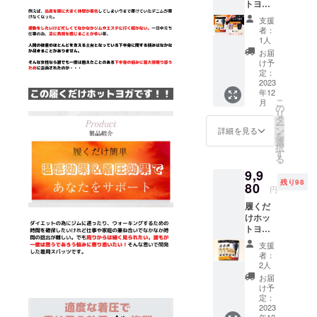
トヨガ
を1個お
支援
届けさ
者：
せてい
1人
ただき
お届
ます※金
け予
額は送
定：
料・消
2023
年12
費税込
こ
月
みの価
の
リ
格とな
タ
ー
ります
ン
詳細を見る
を
カ
選
択
ラー：
す
る
ブラッ
9,9
クのみ
残り98
となり
80
円
ます サ
履くだ
イズ：
けホッ
S-M,M-
トヨガ
L の2サ
を3個
イズか
支援
セット
らお選
者：
をお届
びくだ
2人
けさせ
さい ※
お届
ていた
サイズ
け予
だきま
です
定：
す※金額
2023
が、伸
年12