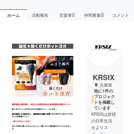
活動報告
支援者
仲間募集
コメント
ホーム
3
1
KRSIX
兵庫県
他に1件の
プロジェク
トを掲載し
ています
KRSIXは皆様
の日常生活
をよりス
ポーティー