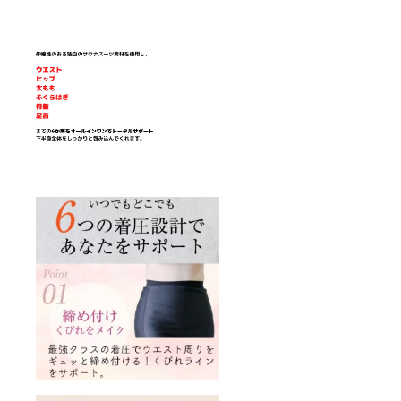
テル,
10% ポ
リウレ
タン
内側
生地
82% ポ
リエス
テル,
18% ポ
リウレ
タン完
成した
商品を6
個お届
けさせ
ていた
だきま
す