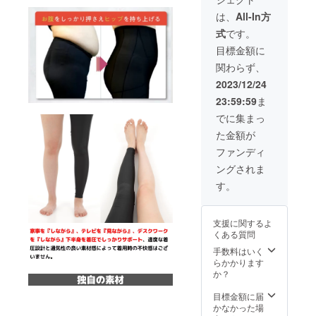
となり
ですの
ご希望
ます サ
で S-
のサイ
は、
All-In方
イズ：
M Sサ
ズをお
式
です。
S-M,M-
イズか
選びく
L の2サ
らMサ
ださい
目標金額に
イズか
イズの
・製品
関わらず、
らお選
方向け
詳細
びくだ
M-L
（製品
2023/12/24
さい ※
Mサイ
サイ
23:59:59
ま
サイズ
ズからL
ズ、製
です
サイズ
品素
でに集まっ
が、伸
の方向
材） 製
た金額が
縮性が
け と
品サイ
あり適
適度に
ズ S-M
ファンディ
度な加
幅を持
・ウエ
ングされま
圧性も
たせた2
ストサ
あるス
サイズ
イ
す。
パッツ
展開で
ズ・・
ですの
作成さ
・
で S-
せてい
60~78c
支援に関するよ
M Sサ
ただき
m ・
くある質問
イズか
ます。
ヒップ
らMサ
ご希望
手数料はいく
サイ
イズの
のサイ
らかかります
ズ・・
方向け
ズをお
か？
・・
M-L
選びく
78~100
Mサイ
ださい
目標金額に届
cm M-L
ズからL
・製品
かなかった場
・ウエ