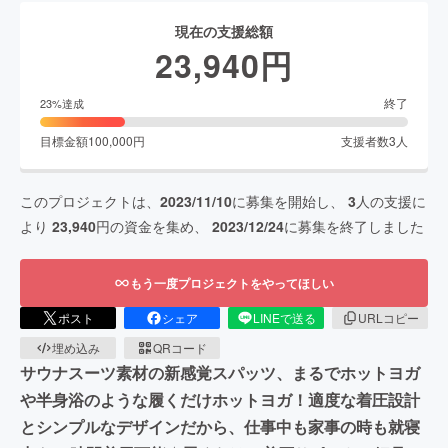
現在の支援総額
23,940
円
終了
23
%達成
目標金額
100,000
円
支援者数
3
人
このプロジェクトは、
2023/11/10
に募集を開始し、
3
人の支援に
より
23,940
円の資金を集め、
2023/12/24
に募集を終了しました
もう一度プロジェクトをやってほしい
ポスト
シェア
LINEで送る
URLコピー
埋め込み
QRコード
サウナスーツ素材の新感覚スパッツ、まるでホットヨガ
や半身浴のような履くだけホットヨガ！適度な着圧設計
とシンプルなデザインだから、仕事中も家事の時も就寝