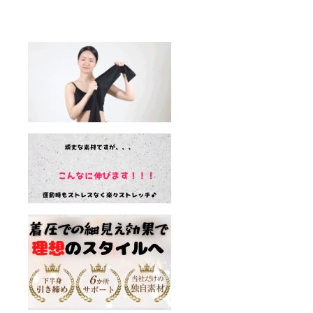
イ
ヒップ
タン
ズ・・
サイ
・
ズ・・
60~78c
・・
m ・
85~105
ヒップ
cm 素材
サイ
構成:身
ズ・・
生地
・・
90% ポ
78~100
リエス
cm M-L
テル,
・ウエ
10% ポ
ストサ
リウレ
イ
タン
ズ・・
・
内側
65~86c
生地
m ・
82% ポ
ヒップ
リエス
サイ
テル,
ズ・・
18% ポ
・・
リウレ
85~105
タン
cm 素材
構成:身
生地
90% ポ
リエス