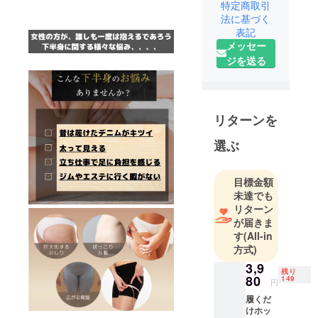
特定商取引
に、健康に
法に基づく
改善するた
表記
メッセー
めのサポー
ジを送る
トアイテム
をご提供し
ておりま
す。フィッ
リターンを
トネス器
具、ヨガ
選ぶ
ウェア、ス
ポーツアパ
目標金額
レル等今後
未達でも
も皆様から
リターン
のお声を商
が届きま
品開発に反
す
(All-in
方式)
映させより
よい商品ご
3,9
残り
80
149
提供させて
円
いただきま
履くだ
けホッ
す！