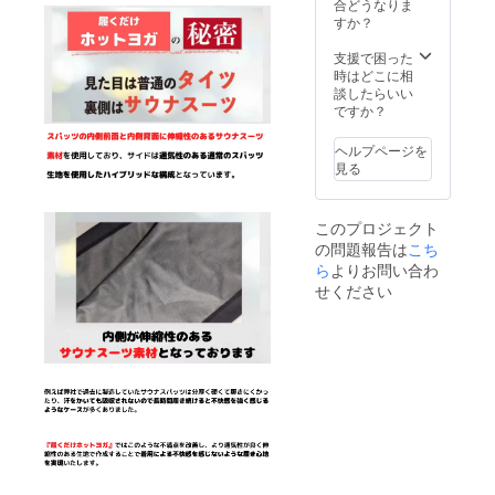
サイズ
詳細
合どうなりま
ストサ
の方向
（製品
すか？
イ
け と
サイ
ズ・・
適度に
ズ、製
支援で困った
・
幅を持
品素
時はどこに相
65~86c
たせた2
材） 製
談したらいい
m ・
サイズ
品サイ
ですか？
ヒップ
展開で
ズ S-M
サイ
作成さ
・ウエ
ズ・・
ヘルプページを
せてい
ストサ
・・
見る
ただき
イ
85~105
ます。
ズ・・
cm 素材
ご希望
・
構成:身
このプロジェクト
のサイ
60~78c
生地
の問題報告は
こち
ズをお
m ・
90% ポ
選びく
ら
よりお問い合わ
ヒップ
リエス
ださい
サイ
テル,
せください
・製品
ズ・・
10% ポ
詳細
・・
リウレ
（製品
78~100
タン
サイ
cm M-L
ズ、製
・ウエ
内側
品素
ストサ
生地
材） 製
イ
82% ポ
品サイ
ズ・・
リエス
ズ S-M
・
テル,
・ウエ
65~86c
18% ポ
ストサ
m ・
リウレ