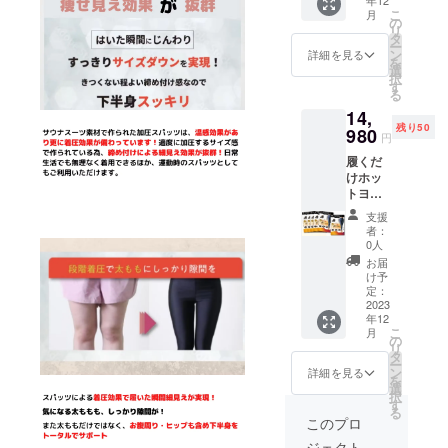
は送
縮性が
こ
月
料・消
あり適
の
リ
費税込
度な加
タ
ー
みの価
圧性も
ン
詳細を見る
を
格とな
あるス
選
択
ります
パッツ
す
る
カ
ですの
14,
ラー：
で S-
残り50
ブラッ
980
M Sサ
円
クのみ
イズか
履くだ
となり
らMサ
けホッ
ます サ
イズの
トヨガ
イズ：
方向け
を6個お
S-M,M-
M-L
支援
届けさ
L の2サ
Mサイ
者：
せてい
イズか
ズからL
0人
ただき
らお選
サイズ
お届
ます※金
びくだ
の方向
け予
額は送
さい ※
定：
け と
料・消
2023
サイズ
適度に
年12
費税込
です
幅を持
こ
月
みの価
が、伸
の
たせた2
リ
格とな
縮性が
タ
サイズ
ー
ります
あり適
ン
展開で
詳細を見る
を
カ
度な加
選
作成さ
択
ラー：
圧性も
す
せてい
る
ブラッ
あるス
ただき
このプロ
クのみ
パッツ
ます。
ジェクト