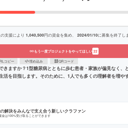
人の支援により
1,040,500
円の資金を集め、
2024/01/10
に募集を終了し
もう一度プロジェクトをやってほしい
22
RLコピー
埋め込み
QRコード
できますか？1型糖尿病とともに歩む患者・家族が偏見なく、
生活を目指します。そのために、1人でも多くの理解者を増や
の解決をみんなで支え合う新しいクラファン
援金は100%受け取ることができます