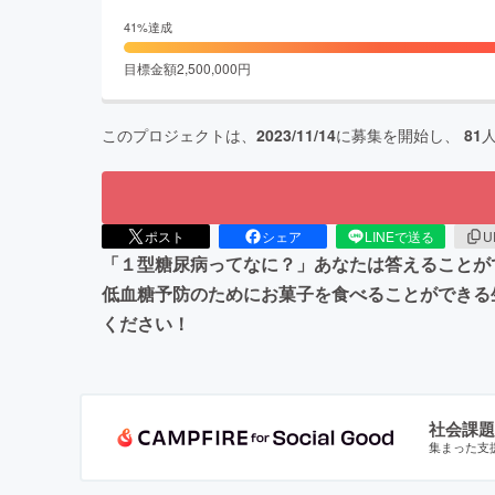
41
%達成
目標金額
2,500,000
円
このプロジェクトは、
2023/11/14
に募集を開始し、
81
ポスト
シェア
LINEで送る
U
「１型糖尿病ってなに？」あなたは答えることが
低血糖予防のためにお菓子を食べることができる
ください！
社会課題
集まった支