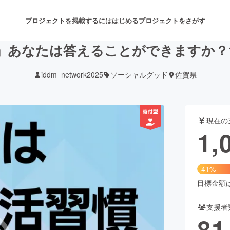
プロジェクトを掲載するには
はじめる
プロジェクトをさがす
」あなたは答えることができますか？
iddm_network2025
ソーシャルグッド
佐賀県
注目のリターン
注目の新着プロジェクト
募集終了が近いプロジェクト
も
現在の
音楽
舞台・パフォーマンス
1,
ゲーム・サービス開発
フード・飲食店
41%
書籍・雑誌出版
アニメ・漫画
目標金額は2
支援者
チャレンジ
ビューティー・ヘルスケ
81