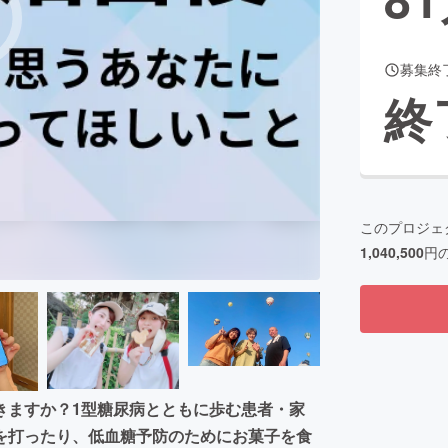
募集終
CAMPFIRE for Social Good
CAMPFIRE Creation
終
CAMPFIREふるさと納税
machi-ya
コミュニティ
このプロジェ
1,040,500
円
きますか？1型糖尿病とともに歩む患者・家
を打ったり、低血糖予防のためにお菓子を食