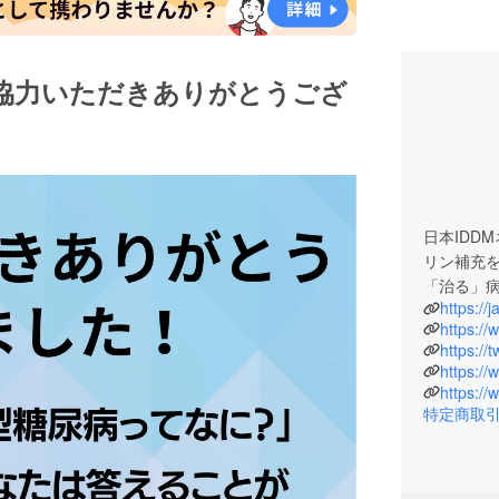
協力いただきありがとうござ
日本IDD
リン補充
「治る」
https://
https:/
https://
https://
特定商取