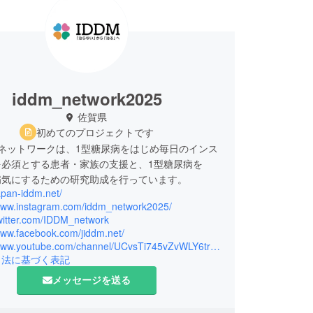
iddm_network2025
佐賀県
初めてのプロジェクトです
Mネットワークは、1型糖尿病をはじめ毎日のインス
を必須とする患者・家族の支援と、1型糖尿病を
病気にするための研究助成を行っています。
japan-iddm.net/
/www.instagram.com/iddm_network2025/
twitter.com/IDDM_network
www.facebook.com/jiddm.net/
https://www.youtube.com/channel/UCvsTi745vZvWLY6trXAScEQ
引法に基づく表記
メッセージを送る