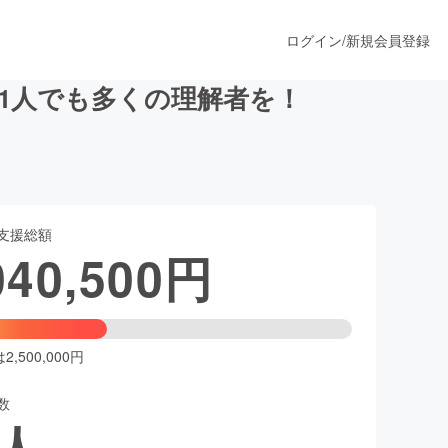
ログイン
/
新規会員登録
1人でも多くの理解者を！
うすぐ公開されます
支援総額
プロダクト
040,500
円
ファッション
スポーツ
,500,000円
数
ア
ソーシャルグッド
人