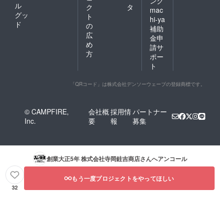
ング
ル
ク
タ
mac
グッ
ト
hi-ya
ド
の
補助
広
金申
め
請サ
方
ポー
ト
「QRコード」は株式会社デンソーウェーブの登録商標です。
© CAMPFIRE,
会社概
採用情
パートナー
Inc.
要
報
募集
創業大正5年 株式会社寺岡銈吉商店
さんへアンコール
もう一度プロジェクトをやってほしい
32