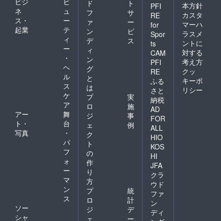
ビジ
ビ
ド
ト
本方針
PFI
ネ
ュ
フ
サ
カスタ
RE
ス・
ー
ァ
ー
マーハ
for
起業
テ
ン
ビ
ラスメ
Spor
ィ
デ
ス
ントに
ts
ー
ィ
対する
CAM
・
ン
考え方
PFI
ヘ
グ
クッ
RE
ル
と
キーポ
ふる
ス
は
リシー
さと
ケ
プ
実
納税
ア
ロ
施
AD
アー
舞
ジ
事
FOR
ト・
台
ェ
例
ALL
写真
・
ク
HIO
パ
ト
KOS
フ
の
HI
ォ
作
JFA
ー
り
クラ
マ
方
ウド
ン
プ
統
ファ
ス
ロ
計
ン
ソー
ジ
デ
ディ
シャ
ェ
ー