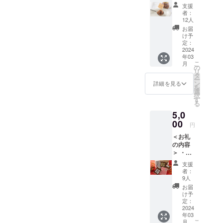
ルスの蔓延、戦争の影響
新商品
に、焼
だ煮を
お送り
支援
詰め合
津で製
お礼に
します
者：
で、私たち佃煮屋にも大変
わせ】
造され
お届け
12人
（消費
た味噌
しま
な影響が及び原料となる原
お届
税・送
やかつ
す。オ
け予
料込
魚が入手困難になり、取引
お節、
定：
イル不
み） 新
2024
静岡の
使用で
先の販売店はもちろん、イ
年03
商品の
あらし
白ごは
こ
月
中から
おを素
の
んには
ベント催事自粛などで佃煮
リ
特に人
材ごと
タ
もちろ
ー
気の商
にアク
ン
んです
詳細を見る
づくりも大幅に減少したり
を
品を
セント
選
がサラ
択
セット
と、この状況が続くと、事
を加え
す
ダや麺
る
にして
て、全
類、パ
業が継続できないかもしれ
5,0
お礼に
体的に
ンやク
お送り
00
薄味に
ラッ
円
ない。そんな危機的な状況
致しま
仕上げ
カーに
＜お礼
す。 ＜
た新し
合わせ
を乗り越えたいまですがこ
の内容
お礼の
いつく
た食べ
＞ ・ま
内容＞
の新しい取組みは期待と不
だ煮を
方がお
ぐろの
・やい
お礼に
すすめ
支援
安が入り混じる自分への挑
土佐煮
づのび
お届け
です。
者：
(200g)×
んづめ
しま
9人
＜お礼
戦状です。つくだ煮新時代
1 ・ま
soft塩
す。オ
の内容
お届
ぐろの
まぐろ
イル不
け予
＞ ・
の扉を開く鍵になると信じ
ぬれ角
(145g)×
定：
使用で
soft塩
煮
2024
1個 ・
てつらい今だからこそ、新
白ごは
まぐろ
年03
(200g)×
やいづ
んには
(145g)×
こ
月