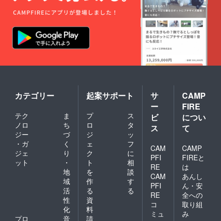
カテゴリー
起案サポート
サ
CAMP
ー
FIRE
テク
ま
プ
ス
ビ
につい
ノロ
ち
ロ
タ
ス
て
ジー
づ
ジ
ッ
・ガ
く
ェ
フ
CAM
CAMP
ジェ
り
ク
に
PFI
FIREと
ット
・
ト
相
RE
は
地
を
談
CAM
あんし
域
作
す
PFI
ん・安
活
る
る
RE
全への
性
資
コ
取り組
化
料
ミュ
み
プロ
音
請