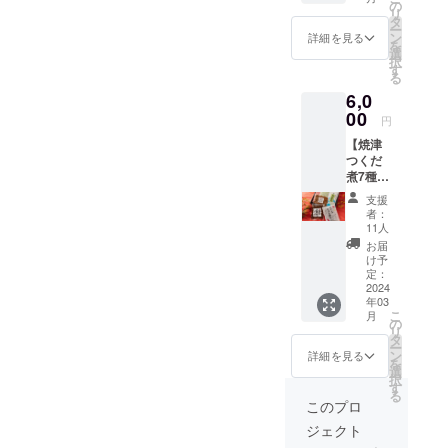
たなチャレンジ。前向きに
1 ・鮪
のびん
の
もちろ
1 ・
リ
かぶと
づめ
タ
んです
smoke
頑張ります！！！2/24㈯松
ー
炊き
smoke
ン
がサラ
詳細を見る
追いか
を
(150g)×
追いか
選
ダや麺
つお
坂屋静岡店1階のけやき口で
択
1 ・ま
つお
す
類、パ
(145g)×
る
ぐろそ
(145g)×
クラウドファンディングの
ンやク
1 ※原材
6,0
ぼろ
1個 ・
ラッ
料及び
PRします！12：00～14：
(100g)×
00
ホット
カーに
添加物
円
1 ・大
サンド
合わせ
等の食
00ぜひ遊びに来てくださ
【焼津
葉ちり
のため
た食べ
品表示
つくだ
めん
の佃煮
方がお
はお届
い！引き続き応援よろしく
煮7種詰
(50g)×1
プレー
すすめ
け商品
合せ】
※原材料
ン
お願いいたします。
です。
のラベ
支援
（消費
及び添
(80g)×1
＜お礼
者：
ルに表
税・送
加物等
パック
11人
の内容
記され
料込
の食品
・ホッ
＞ ・
お届
ます。
み） 港
表示は
トサン
け予
vinegar
商品開
町やい
お届け
定：
ドのた
味噌さ
封前に
づを代
2024
商品の
めの佃
ば
は必ず
年03
表する
ラベル
煮カ
(145g)×
お届け
こ
月
さば、
に表記
の
レー
1 ・soft
のリ
リ
まぐ
されま
タ
(80g)×1
塩まぐ
ターン
ー
ろ、か
す。 商
ン
パック
詳細を見る
ろ
に貼付
を
つおを
品開封
選
※原材料
(145g)×
された
択
使用、
前には
す
及び添
1 ・
ラベル
る
味付け
必ずお
加物等
このプロ
smoke
や注意
は従来
届けの
の食品
追いか
書きを
ジェクト
の砂糖
リター
表示は
つお
ご確認
やしょ