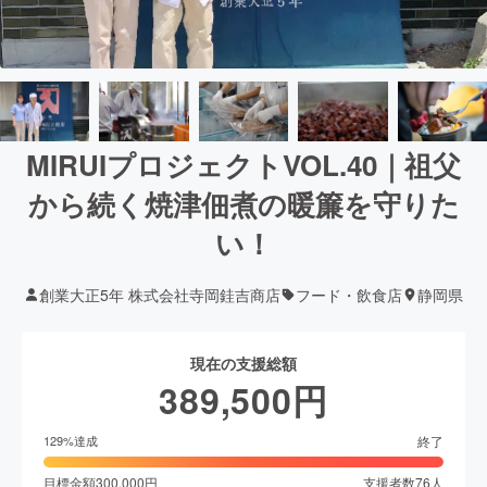
MIRUIプロジェクトVOL.40｜祖父
から続く焼津佃煮の暖簾を守りた
い！
創業大正5年 株式会社寺岡銈吉商店
フード・飲食店
静岡県
現在の支援総額
389,500
円
終了
129
%達成
目標金額
300,000
円
支援者数
76
人