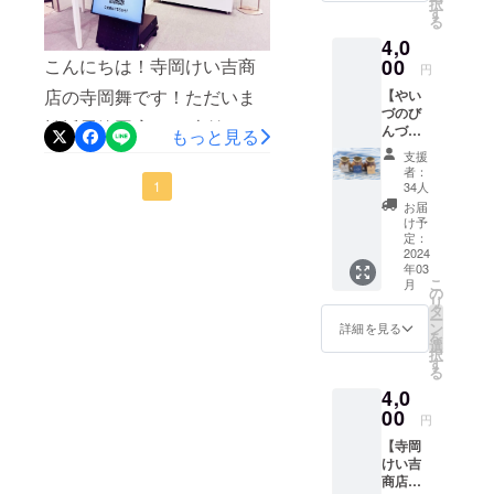
願いいたします!(^^)!
択
ろ、か
物等の
す
る
つおを
食品表
4,0
使用、
示はお
味付け
こんにちは！寺岡けい吉商
00
届け商
円
は従来
品のラ
店の寺岡舞です！ただいま
【やい
の砂糖
ベルに
づのび
やしょ
表記さ
松坂屋静岡店さま 本館１階
んづめ3
うゆを
もっと見る
れま
種詰合
ベース
す。 商
にて「しずおかMIRUIプロ
支援
せ】
に、焼
品開封
者：
（消費
津で製
ジェクト」PR展示がされて
1
前には
34人
税・送
造され
必ずお
お届
います！！私がチャレンジ
料込
た味噌
届けの
け予
み） 港
やかつ
定：
リター
している「祖父から続く焼
町やい
2024
お節、
ンに貼
年03
づを代
静岡の
付され
津佃煮の暖簾を守りた
こ
月
表する
あらし
の
たラベ
リ
さば、
おを素
い！」プロジェクトは、現
タ
ルや注
ー
まぐ
材ごと
ン
意書き
詳細を見る
を
在目標金額に対し89％とい
ろ、か
にアク
選
をご確
択
つおを
セント
す
認くだ
う支援を賜っております。
る
使用、
を加え
さい。
4,0
味付け
て、全
ご支援
みなさま温かいご支援を本
は従来
00
体的に
への感
円
の砂糖
薄味に
当に本当にありがとうござ
謝の気
【寺岡
やしょ
仕上げ
持ちを
けい吉
います。昨今のコロナウイ
うゆを
た新し
お手紙
商店の
ベース
いつく
にして