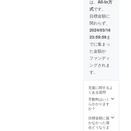
ンに貼
お届け
は、
All-In方
(145g)×
くださ
うゆを
付され
商品の
1 ※原材
い。 ご
式
です。
ベース
たラベ
ラベル
料及び
支援へ
に、焼
ルや注
に表記
目標金額に
添加物
の感謝
津で製
意書き
されま
等の食
の気持
関わらず、
造され
をご確
す。 商
品表示
ちをお
た味噌
認くだ
品開封
2024/03/16
はお届
手紙に
やかつ
さい。
前には
け商品
してお
23:59:59
ま
お節、
ご支援
必ずお
のラベ
送りし
静岡の
への感
届けの
でに集まっ
ルに表
ます
あらし
謝の気
リター
記され
た金額が
おを素
持ちを
ンに貼
ます。
材ごと
お手紙
付され
ファンディ
商品開
にアク
にして
たラベ
封前に
ングされま
セント
お送り
ルや注
は必ず
を加え
します
意書き
す。
お届け
て、全
をご確
のリ
体的に
認くだ
ターン
薄味に
さい。
に貼付
支援に関するよ
仕上げ
ご支援
された
くある質問
た新し
への感
ラベル
いつく
手数料はいく
謝の気
や注意
だ煮を
らかかります
持ちを
書きを
お礼に
か？
お手紙
ご確認
お届け
にして
くださ
しま
目標金額に届
お送り
い。 ご
す。オ
かなかった場
します
支援へ
イル不
合どうなりま
の感謝
使用で