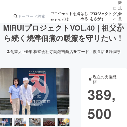
新
ロ
規
グ
会
プロジェクトを掲
はじ
プロジェクト
/
載するには
める
をさがす
イ
員
ン
登
MIRUIプロジェクトVOL.40｜祖父か
録
ら続く焼津佃煮の暖簾を守りたい！
人気のプロ
注目のリ
注目の新着プロ
募集終了が近いプ
もうすぐ公開
創業大正5年 株式会社寺岡銈吉商店
フード・飲食店
静岡県
ジェクト
ターン
ジェクト
ロジェクト
されます
アート・写真
音楽
現在の支援総
額
389,
テクノロジー・ガジェット
ゲーム・サ
500
映像・映画
書籍・雑誌
ビジネス・起業
チャレンジ