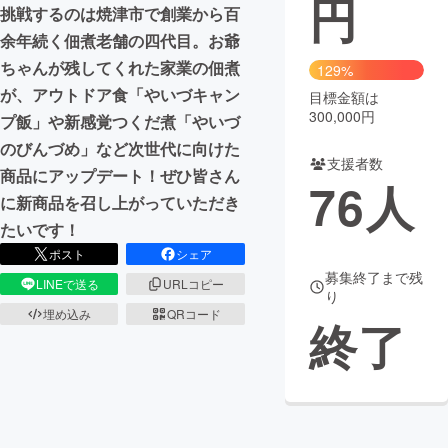
円
挑戦するのは焼津市で創業から百
まちづくり・地域活性化
余年続く佃煮老舗の四代目。お爺
ちゃんが残してくれた家業の佃煮
129%
が、アウトドア食「やいづキャン
目標金額は
CAMPFIRE for Social Good
CAMPFIRE Creation
300,000円
プ飯」や新感覚つくだ煮「やいづ
CAMPFIREふるさと納税
machi-ya
コミュニティ
のびんづめ」など次世代に向けた
支援者数
商品にアップデート！ぜひ皆さん
76
人
に新商品を召し上がっていただき
たいです！
ポスト
シェア
募集終了まで残
LINEで送る
URLコピー
り
埋め込み
QRコード
終了