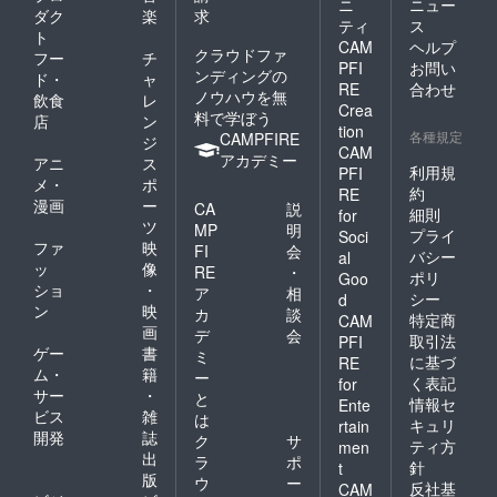
ニ
ニュー
ダク
楽
求
ティ
ス
ト
CAM
ヘルプ
クラウドファ
フー
チ
PFI
お問い
ンディングの
ド・
ャ
RE
合わせ
ノウハウを無
飲食
レ
Crea
料で学ぼう
店
ン
tion
各種規定
CAMPFIRE
ジ
CAM
アカデミー
アニ
ス
利用規
PFI
メ・
ポ
約
RE
漫画
ー
CA
説
細則
for
ツ
MP
明
プライ
Soci
ファ
映
FI
会
バシー
al
ッ
像
RE
・
ポリ
Goo
ショ
・
ア
相
シー
d
ン
映
カ
談
特定商
CAM
画
デ
会
取引法
PFI
ゲー
書
ミ
に基づ
RE
ム・
籍
ー
く表記
for
サー
・
と
情報セ
Ente
ビス
雑
は
キュリ
rtain
開発
誌
ク
サ
ティ方
men
出
ラ
ポ
針
t
版
ウ
ー
反社基
CAM