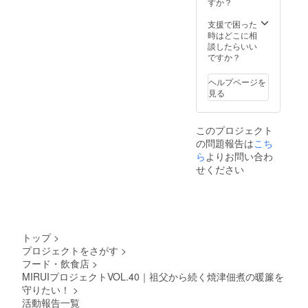
すか？
の気持
白ごは
ちをお
んには
支援で困った
手紙に
もちろ
時はどこに相
してお
んです
談したらいい
送りし
がサラ
ですか？
ます
ダや麺
類、パ
ヘルプページを
ンやク
見る
ラッ
カーに
合わせ
このプロジェクト
た食べ
の問題報告は
こち
方がお
すすめ
ら
よりお問い合わ
です。
せください
＜お礼
の内容
＞ ・ま
ぐろの
土佐煮
(200g)×
トップ
>
1 ・ま
プロジェクトをさがす
>
ぐろの
フード・飲食店
>
ぬれ角
煮
MIRUIプロジェクトVOL.40｜祖父から続く焼津佃煮の暖簾を
(150g)×
守りたい！
>
1 ・鮪
活動報告一覧
かぶと