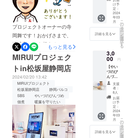
続く焼津佃煮の暖簾を守り
料込
煮。
多くの方に知って頂けまし
け予
み） ＜
定：
たい！】ご支援誠にありが
燻す、煮込
たら幸いです。私の挑戦は
お礼の
2024
む、保存を
年03
内容＞
とうございました。株式会
まだまだ続きます。応援宜
こ
月
・ホッ
きかせると
の
プロジェクトオーナーの寺
リ
社寺岡銈吉商店 4代目 寺
トサン
タ
しくお願い致します！！株
いう伝統製
ー
ドのた
ン
詳細を見る
岡舞です！おかげさまで、
岡舞
を
法を活か
めの佃
式会社寺岡銈吉商店 四代
選
択
煮プ
達成率90％を超えることが
す
し、現在は
もっと見る
る
目 寺岡舞
レーン
佃煮の新た
できました。あたたかなご
3,0
(80g)×1
MIRUIプロジェク
個 ・
な価値づく
00
円
支援本当にありがとうござ
ホット
りに挑戦し
トin松坂屋静岡店
【やい
サンド
います。これからも静岡の
ています！
づのび
のため
2024/02/20 13:42
んづ
の佃煮
こと、焼津のこと、四代目
め 2種
カレー
MIRUIプロジェクト
支援
詰合
の取組みを発信しながらた
(80g)×1
者：
松坂屋静岡店
静岡パルコ
せ】
個 ・
8人
くさんの方に寺岡けい吉商
SBS
やいづのびんづめ
（消費
ホット
お届
税・送
佃煮
暖簾を守りたい
サンド
け予
店の佃煮の味を知ってもら
料込
のため
定：
み） 港
2024
の佃煮
えるように、活動していき
年03
町やい
塩
こ
月
づを代
たいと思います。引き続
(60g)×1
の
リ
表する
個 ※原
タ
ー
き、応援どうぞよろしくお
さば、
材料及
ン
詳細を見る
を
まぐ
び添加
選