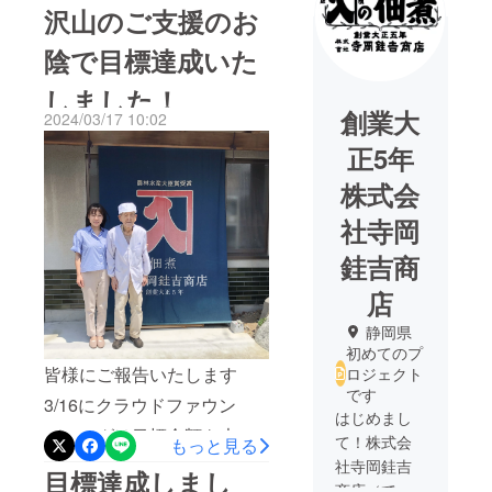
沢山のご支援のお
陰で目標達成いた
しました！
創業大
2024/03/17 10:02
正5年
株式会
社寺岡
銈吉商
店
静岡県
初めてのプ
皆様にご報告いたします
ロジェクト
です
3/16にクラウドファウン
はじめまし
ディングは目標金額を大き
て！株式会
もっと見る
く上回る129%を達成し終了
社寺岡銈吉
目標達成しまし
商店（てら