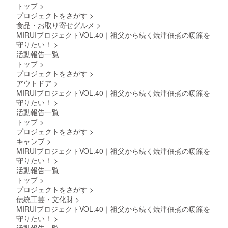
トップ
>
炊き
プロジェクトをさがす
>
(150g)×
食品・お取り寄せグルメ
>
1 ・び
ん長鮪
MIRUIプロジェクトVOL.40｜祖父から続く焼津佃煮の暖簾を
の角煮
守りたい！
>
(150g)×
活動報告一覧
1 ・や
トップ
>
わらか
プロジェクトをさがす
>
あさり
(100g)×
アウトドア
>
1 ・大
MIRUIプロジェクトVOL.40｜祖父から続く焼津佃煮の暖簾を
葉ちり
守りたい！
>
めん
活動報告一覧
(50g)×1
トップ
>
・まぐ
ろそぼ
プロジェクトをさがす
>
ろ
キャンプ
>
(100g)×
MIRUIプロジェクトVOL.40｜祖父から続く焼津佃煮の暖簾を
1 ※原材
守りたい！
>
料及び
活動報告一覧
添加物
トップ
>
等の食
品表示
プロジェクトをさがす
>
はお届
伝統工芸・文化財
>
け商品
MIRUIプロジェクトVOL.40｜祖父から続く焼津佃煮の暖簾を
のラベ
守りたい！
>
ルに表
活動報告一覧
記され