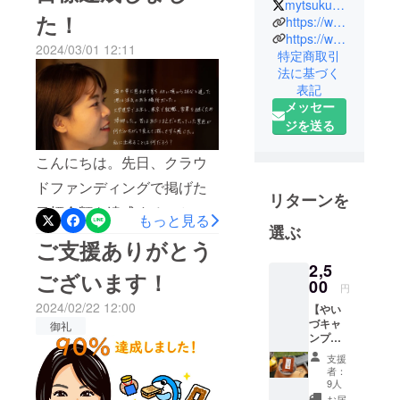
となりました。たくさんの
mytsukudani
おかけいき
た！
https://www.instagram.com/mytsukudani3/
ご支援を誠にありがとうご
ちしょうて
https://www.kaneiri.net/
2024/03/01 12:11
ざいました。年明けの挑戦
特定商取引
ん）はまぐ
法に基づく
ろ・かつお
を躊躇するような大きな出
表記
を原料とし
来事もありました。不安と
メッセー
た静岡県の
ジを送る
期待の入り混じる私の挑戦
佃煮メー
を最後まで支えてくださっ
カーです。
こんにちは。先日、クラウ
（大正五年
た支援者の皆さま本当にあ
ドファンディングで掲げた
創業／代表
リターンを
りがとうございました。目
目標金額を達成することが
取締役 寺岡
もっと見る
標を達成することができた
選ぶ
舞）
できました！これまでご支
ご支援ありがとう
今、少し自分に自信を持つ
援くださった皆様本当にあ
2,5
冷蔵庫の無
ございます！
ことができました。これか
00
りがとうございました。ク
円
かった当時
らの取組にもぜひ注目して
2024/02/22 12:00
【やい
ラウドファンディングは
鮮魚を長期
づキャ
御礼
いただけますと幸いです。
保存するた
3/16まで引き続き挑戦して
ンプ飯3
めに開発さ
個セッ
挑戦を恐れずに前向きに進
支援
います。この取組がきっか
ト】
れたのが焼
者：
んでいきます！【祖父から
（消費
9人
けとなり焼津独自の産業を
津つくだ
税・送
お届