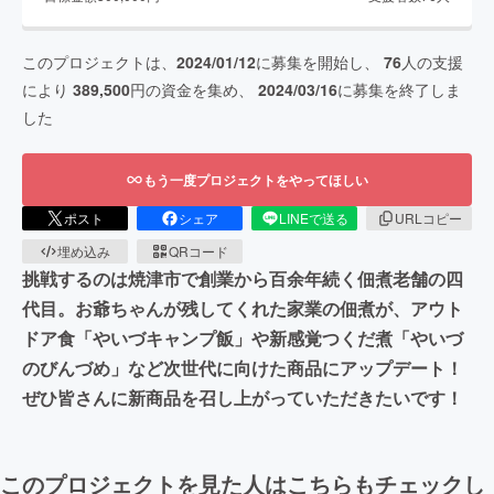
このプロジェクトは、
2024/01/12
に募集を開始し、
76
人の支援
により
389,500
円の資金を集め、
2024/03/16
に募集を終了しま
した
もう一度プロジェクトをやってほしい
ポスト
シェア
LINEで送る
URLコピー
埋め込み
QRコード
挑戦するのは焼津市で創業から百余年続く佃煮老舗の四
代目。お爺ちゃんが残してくれた家業の佃煮が、アウト
ドア食「やいづキャンプ飯」や新感覚つくだ煮「やいづ
のびんづめ」など次世代に向けた商品にアップデート！
ぜひ皆さんに新商品を召し上がっていただきたいです！
このプロジェクトを見た人はこちらもチェックし