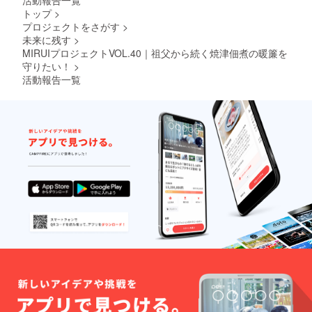
ます。
トップ
>
商品開
プロジェクトをさがす
>
封前に
未来に残す
>
は必ず
MIRUIプロジェクトVOL.40｜祖父から続く焼津佃煮の暖簾を
お届け
守りたい！
>
のリ
ターン
活動報告一覧
に貼付
された
ラベル
や注意
書きを
ご確認
くださ
い。 ご
支援へ
の感謝
の気持
ちをお
手紙に
してお
送りし
ます