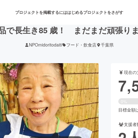
プロジェクトを掲載するには
はじめる
プロジェクトをさがす
品で長生き85 歳！ まだまだ頑張り
NPOmidoritodaiti
フード・飲食店
千葉県
注目のリターン
注目の新着プロジェクト
募集終了が近いプロジェクト
も
現在の
音楽
舞台・パフォーマンス
7,
ゲーム・サービス開発
フード・飲食店
0%
書籍・雑誌出版
アニメ・漫画
目標金額は8
支援者
チャレンジ
ビューティー・ヘルスケ
2