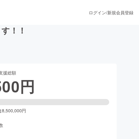
ログイン
/
新規会員登録
ます！！
うすぐ公開されます
支援総額
プロダクト
500
円
ファッション
スポーツ
,500,000円
数
ア
ソーシャルグッド
人