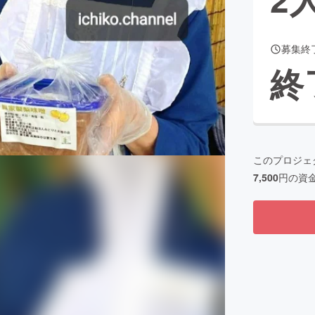
募集終
CAMPFIRE for Social Good
CAMPFIRE Creation
終
CAMPFIREふるさと納税
machi-ya
コミュニティ
このプロジェ
7,500
円の資