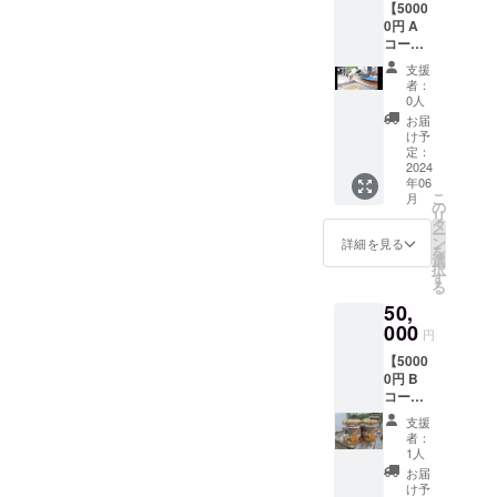
みで、電
【5000
です。
ラベル
0円 A
気・電子設
※はちみ
に表記
コー
つは一
されま
計をこな
ス】 ・
歳未満
す。 商
支援
し、
はちみ
の乳児
品開封
者：
つの蜜
およ
新規開発プ
前には
0人
絞り体
び、一
必ずお
お届
ロジェクト
験をし
歳未満
届けの
け予
リーダー兼
よう！
の幼児
定：
リター
ご参加
2024
へ与え
ンに貼
設計も複数
年06
くだ
ないで
付され
経験
こ
月
さった
くださ
の
たラベ
リ
皆様
しかし農業
い。 ※
タ
ルや注
ー
へ、国
原材料
ン
意書き
詳細を見る
の道をあき
を
産純粋
及び添
選
をご確
択
らめきれ
生はち
加物等
す
認くだ
る
みつ２
の食品
ず、無我夢
さい。
50,
瓶
表示は
中で教えを
（800g
000
お届け
円
請える師を
相当）
商品の
【5000
をお渡
ラベル
探す
0円 B
ししま
に表記
コー
す。 ※
されま
ス】 ・
参加費
４０代後
す。 商
支援
感謝の
用はお
品開封
者：
半、運命の
メッ
一人様
前には
1人
師に出会え
セージ
50000
必ずお
お届
葉書を
円で
届けの
け予
る