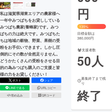
円
まちづくり・地域活性化
私は滋賀県湖東エリアの農家様へ
一年中みつばちをお貸ししている
CAMPFIRE for Social Good
CAMPFIRE Creation
135%
みつばち農家(養蜂家)です。みつ
CAMPFIREふるさと納税
machi-ya
コミュニティ
目標金額は
ばちの力は絶大です。みつばちた
380,000円
ちは地域の穀物、野菜、果樹の受
粉をお手伝いできます。しかし圧
支援者数
倒的にその数が全然足りません。
50
人
どうかたくさんの受粉をさせる目
的の為みつばち購入のご支援と皆
様の力をお貸しください！
募集終了まで残
ポスト
シェア
り
LINEで送る
URLコピー
終了
埋め込み
QRコード