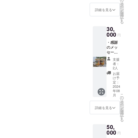
リ
その後店次
相当）
原材料
タ
ー
をお送
及び添
ン
詳細を見る
長まで昇進
を
りいた
加物等
選
するも、農
択
しま
の食品
す
る
す。 ※
業との関り
表示は
30,
写真は
お届け
が減ったた
250g相
000
商品の
円
めやむなく
当の瓶
ラベル
・感謝
です。
に表記
離職
のメッ
※はちみ
されま
セージ
つは一
す。 商
葉書を
３０代～４
歳未満
品開封
支援
お送り
の乳児
前には
者：
０代、大手
いたし
およ
必ずお
2人
半導体洗浄
ます。
び、一
届けの
お届
・国産
歳未満
装置製造工
リター
け予
純粋生
の幼児
定：
ンに貼
場にて、
はちみ
2024
へ与え
付され
年08
農業とは全
つ２瓶
ないで
たラベ
こ
月
（800g
くださ
の
ルや注
く無縁の、
リ
相当）
い。 ※
タ
意書き
電気回路設
ー
をお送
原材料
ン
をご確
詳細を見る
を
りいた
計の道へ
及び添
選
認くだ
択
しま
加物等
す
さい。
無学であっ
る
す。 ※
の食品
たが探求心
50,
写真は
表示は
250g相
000
お届け
と向上心の
円
当の瓶
商品の