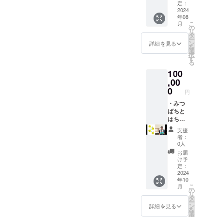
お送り
す。 ※
定：
リター
みつばちを
いたし
2024
蜜絞り
ンに貼
年08
ます。
こよなく愛
体験の
付され
こ
月
・国産
日程を
の
たラベ
し育てる師
リ
純粋生
調整い
タ
ルや注
ー
に弟子入り
はちみ
たしま
ン
意書き
詳細を見る
を
つ５瓶
す。当
し、
選
をご確
択
（2kg相
苑の蜂
す
認くだ
養蜂家の道
る
当）を
場へご
さい。
へ、現在に
100
お送り
来場い
いたし
,00
ただけ
至る。
ます。
ますよ
0
円
※写真は
うに、
250g相
・みつ
交通
当の瓶
ばちと
マップ
です。
はちみ
をお送
※はちみ
つのこ
りいた
支援
つは一
とを学
しま
者：
歳未満
び、は
す。蜜
0人
の乳児
ちみつ
の貯ま
お届
およ
の瓶詰
り具合
け予
び、一
め体験
を見な
定：
歳未満
をしよ
2024
がら、
年10
の幼児
う！
採蜜す
こ
月
へ与え
（勉強
る場所
の
リ
ないで
会人
を決定
タ
ー
くださ
数：10
いたし
ン
詳細を見る
を
い。 ※
名程
ます。
選