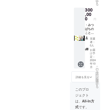
択
原材料
度） ※
採蜜の
す
る
及び添
ご参加
時期
300
加物等
くだ
は、６
の食品
さった
,00
月～７
表示は
皆様
月を予
0
円
お届け
に、は
定して
商品の
ちみつ
・みつ
いま
ラベル
の瓶詰
ばちの
す。現
に表記
め：お
こと、
地は多
されま
一人様
はちみ
賀町内
支援
す。 商
１瓶
つのこ
のいず
者：
品開封
（250g
とを、
れかの
0人
前には
相当）
正しく
蜂場で
お届
必ずお
を体験
学ぼ
す。採
け予
届けの
いただ
う！
蜜の所
定：
リター
きま
（講演
2024
用時間
年10
ンに貼
す。 ※
会人
は約２
こ
月
付され
写真は
数：出
時間と
の
リ
たラベ
250g相
来れば
なりま
タ
ー
ルや注
当の瓶
20名以
す。 ※
ン
詳細を見る
を
意書き
です。
上でご
団体で
選
択
をご確
※はちみ
相談く
お越し
す
る
認くだ
つは一
ださ
の場合
このプロ
さい。
歳未満
い） ※
は、
ジェクト
の乳児
ご参加
「備考
およ
くだ
欄」へ
は、
All-In方
び、一
さった
代表者
式
です。
歳未満
皆様
様のご