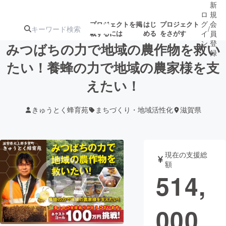
新
ロ
規
グ
会
プロジェクトを掲
はじ
プロジェクト
/
載するには
める
をさがす
イ
員
ン
登
みつばちの力で地域の農作物を救い
録
たい！養蜂の力で地域の農家様を支
えたい！
人気のプロ
注目のリ
注目の新着プロ
募集終了が近いプ
もうすぐ公開
ジェクト
ターン
ジェクト
ロジェクト
されます
きゅうとく蜂育苑
まちづくり・地域活性化
滋賀県
アート・写真
音楽
現在の支援総
テクノロジー・ガジェット
ゲーム・サ
額
514,
映像・映画
書籍・雑誌
000
ビジネス・起業
チャレンジ