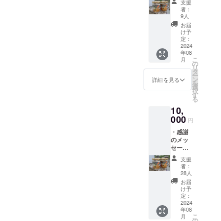
支援
お送り
頃、 天職が
者：
いたし
9人
なかなか見
ます。
お届
・国産
つからな
け予
純粋生
定：
かったとき
はちみ
2024
に機が訪れ
年08
つ１瓶
こ
月
（90g相
る
の
リ
当）を
タ
大手ホーム
ー
お送り
ン
詳細を見る
を
センターで
いたし
選
択
ます。
す
農業資材・
る
※写真は
農薬・肥料
10,
250g相
当の瓶
担当着任
000
円
です。
就学時代の
・感謝
※はちみ
経験と探求
のメッ
つは一
セージ
歳未満
心が強かっ
葉書を
の乳児
支援
たことで功
お送り
およ
者：
いたし
を奏し、
び、一
28人
ます。
歳未満
お届
農薬の国家
・国産
の幼児
け予
資格（農業
純粋生
へ与え
定：
はちみ
2024
ないで
用品目に限
年08
つ１瓶
くださ
る）を取得
こ
月
（250g
い。 ※
の