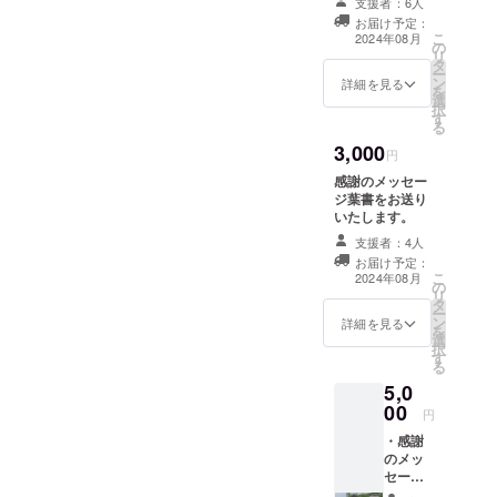
支援者：6人
期大学（滋
お届け予定：
賀県立大学
こ
2024年08月
の
の前身）農
リ
タ
ー
業部農学課
ン
詳細を見る
を
選
卒業
択
す
専攻は昆虫
る
3,000
学、在学中
円
は水稲害虫
感謝のメッセー
ジ葉書をお送り
の調査、ヤ
いたします。
マトアザミ
支援者：4人
テントウの
お届け予定：
飼育を経験
こ
2024年08月
の
リ
タ
ー
卒業後は就
ン
詳細を見る
を
選
職難の時代
択
す
る
であったた
5,0
め、一般職
00
円
のサラリー
・感謝
マンへ
のメッ
セージ
２０代中
葉書を