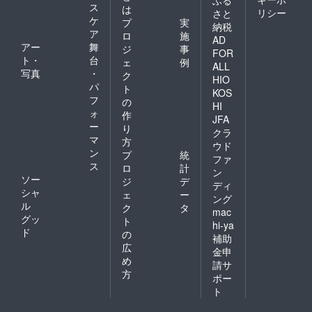
間様、
ス
は
リシー
さと
大歓迎
ケ
プ
実
納税
です。
ア
ロ
施
AD
アー
舞
ジ
事
FOR
ト・
台
ェ
例
ALL
写真
・
ク
HIO
パ
ト
KOS
フ
の
HI
ォ
作
JFA
ー
り
クラ
マ
方
ウド
ン
プ
統
ファ
ス
ロ
計
ン
ソー
ジ
デ
ディ
シャ
ェ
ー
ング
ル
ク
タ
mac
グッ
ト
hi-ya
ド
の
補助
広
金申
め
請サ
方
ポー
ト