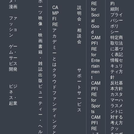
メ・
ポ
表様の
約
RE
漫画
ー
ご連絡
CA
説
細則
for
先な
ツ
MP
明
プライ
Soci
ど、お
ファ
映
FI
会
バシー
al
教えく
ッ
像
RE
・
ポリ
ださ
Goo
ショ
・
ア
相
い。 1
シー
d
ン
映
講演45
カ
談
特定商
CAM
分～、
画
デ
会
取引法
PFI
ご質問
ゲー
書
ミ
に基づ
RE
会など
ム・
籍
ー
く表記
for
の延長
サー
・
と
承りま
情報セ
Ente
ビス
雑
は
す。 ※
キュリ
rtain
開発
誌
地域の
ク
サ
ティ方
men
子供会
出
ラ
ポ
針
t
様、ご
版
ウ
ー
反社基
CAM
支援団
ビジ
ビ
ド
ト
体様、
本方針
PFI
ネ
ュ
フ
サ
地域の
カスタ
RE
ス・
ー
団体
ァ
ー
マーハ
for
様、自
起業
テ
ン
ビ
ラスメ
Spor
治体、
ィ
デ
ス
ントに
ts
学校、
ー
ィ
対する
女性部
CAM
・
ン
会様、
考え方
PFI
ヘ
ご近所
グ
クッ
RE
のお仲
ル
と
キーポ
ふる