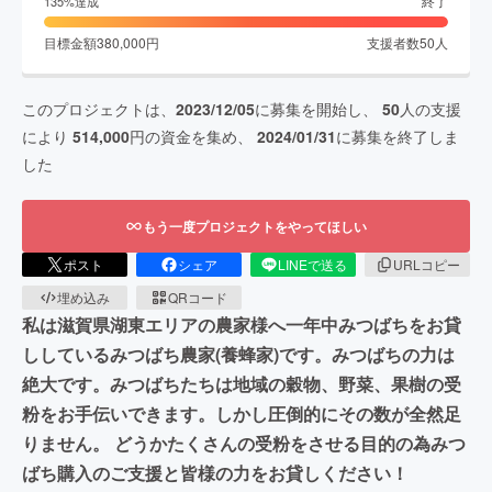
終了
135
%達成
目標金額
380,000
円
支援者数
50
人
このプロジェクトは、
2023/12/05
に募集を開始し、
50
人の支援
により
514,000
円の資金を集め、
2024/01/31
に募集を終了しま
した
もう一度プロジェクトをやってほしい
ポスト
シェア
LINEで送る
URLコピー
埋め込み
QRコード
私は滋賀県湖東エリアの農家様へ一年中みつばちをお貸
ししているみつばち農家(養蜂家)です。みつばちの力は
絶大です。みつばちたちは地域の穀物、野菜、果樹の受
粉をお手伝いできます。しかし圧倒的にその数が全然足
りません。 どうかたくさんの受粉をさせる目的の為みつ
ばち購入のご支援と皆様の力をお貸しください！