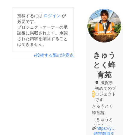
投稿するには
ログイン
が
必要です。
プロジェクトオーナーの承
認後に掲載されます。承認
された内容を削除すること
はできません。
きゅう
※投稿する際の注意点
とく蜂
育苑
滋賀県
初めてのプ
ロジェクト
です
きゅうとく
蜂育苑
（きゅうと
くほういく
https://youtu.be/ZGNOEIRJy-w?si=T_vbYhQHbFZprOxI
えん） 代
特定商取引