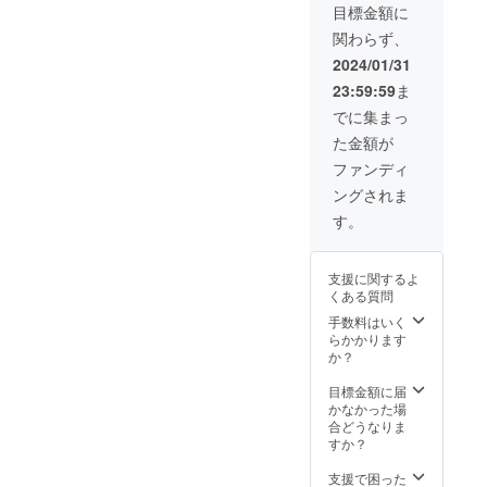
の幼児
へ、国
連絡先
目標金額に
へ与え
産純粋
などを
関わらず、
ないで
生はち
お教え
くださ
みつ１
くださ
2024/01/31
い。 ※
瓶をお
い。 ※
23:59:59
ま
原材料
渡しし
蜜絞り
及び添
ます。
一回あ
でに集まっ
加物等
はちみ
たりの
た金額が
の食品
つの容
体験定
表示は
量はご
員は設
ファンディ
お届け
参加人
けてお
ングされま
商品の
数に合
りませ
ラベル
わせ増
ん。ご
す。
に表記
減しま
家族様
されま
す。
や、お
す。 商
（例）
仲間
支援に関するよ
品開封
30名様
様、ま
くある質問
前には
の場合
たお一
必ずお
１瓶あ
人でな
手数料はいく
届けの
たり
ど、体
らかかります
リター
400g相
験をご
か？
ンに貼
当、50
希望の
付され
名様の
場合
目標金額に届
たラベ
場合１
は、
かなかった場
ルや注
瓶あた
「備考
合どうなりま
意書き
り250g
欄」へ
すか？
をご確
相当で
その旨
認くだ
ご用意
と、参
支援で困った