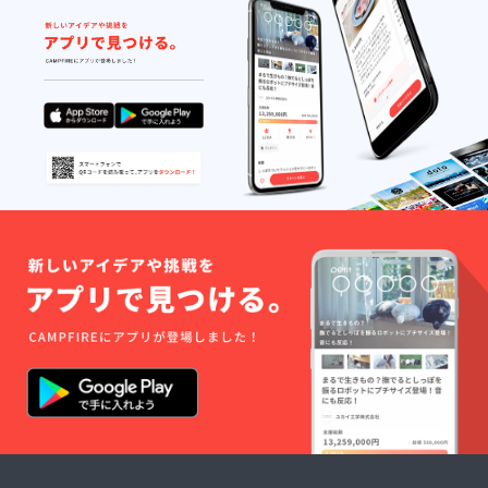
ます。
表示は
※写真は
細かな
お届け
250g相
打ち合
商品の
当の瓶
わせな
ラベル
です。
どが必
に表記
※はちみ
要にな
されま
つは一
りま
す。 商
歳未満
す。
品開封
の乳児
「備考
前には
およ
欄」
必ずお
び、一
へ、代
届けの
歳未満
表様の
リター
の幼児
ご連絡
ンに貼
へ与え
先な
付され
ないで
ど、お
たラベ
くださ
教えく
ルや注
い。 ※
ださ
意書き
原材料
い。 勉
をご確
及び添
強会30
認くだ
加物等
分～、
さい。
の食品
瓶詰め
※講演会
表示は
体験30
の日程
お届け
分～の
を調整
商品の
お時間
いたし
ラベル
です。
ます。
に表記
※地域の
当方が
されま
子供会
ご指定
す。 商
様、ご
くだ
品開封