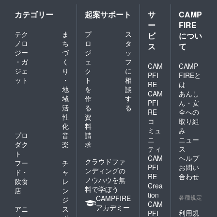
支援団
さった
前には
体様、
会場ま
必ずお
カテゴリー
起案サポート
サ
CAMP
女性部
で赴き
届けの
ー
FIRE
会様、
ます。
リター
テク
ま
プ
ス
ご近所
交通費
ビ
につい
ンに貼
のお仲
はこち
付され
ノロ
ち
ロ
タ
ス
て
間様、
らで用
たラベ
ジー
づ
ジ
ッ
大歓迎
意しま
ルや注
・ガ
く
ェ
フ
です。
す。 講
CAM
CAMP
意書き
ジェ
り
ク
に
演会の
をご確
PFI
FIREと
ット
・
ト
相
開催時
認くだ
RE
は
期は、
地
を
談
さい。
CAM
あんし
2024年
域
作
す
PFI
ん・安
10月～
活
る
る
11月頃
RE
全への
性
資
を予定
コ
取り組
化
料
してい
ミュ
み
ます。
プロ
音
請
ニ
ニュー
細かな
ダク
楽
求
ティ
ス
打ち合
ト
CAM
ヘルプ
わせな
クラウドファ
フー
チ
どがご
PFI
お問い
ンディングの
ド・
ャ
必要に
RE
合わせ
ノウハウを無
飲食
レ
なりま
Crea
料で学ぼう
す。
店
ン
tion
「備考
各種規定
CAMPFIRE
ジ
CAM
欄」
アカデミー
アニ
ス
へ、代
利用規
PFI