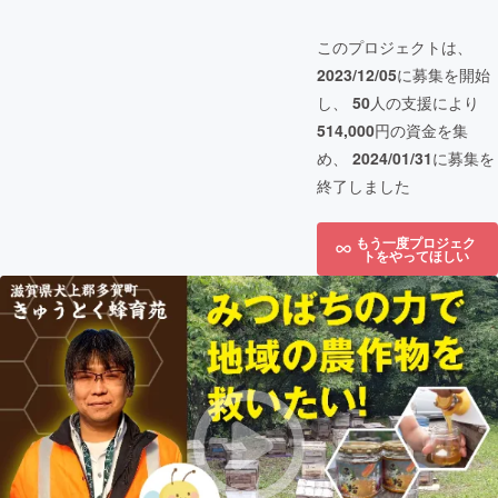
このプロジェクトは、
2023/12/05
に募集を開始
し、
50
人の支援により
514,000
円の資金を集
め、
2024/01/31
に募集を
終了しました
もう一度プロジェク
トをやってほしい