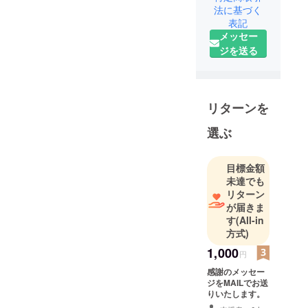
表 西川浩
法に基づく
表記
司（にしか
メッセー
わこうじ）
ジを送る
滋賀県犬上
郡多賀町生
まれ、多賀
町在住
リターンを
幼少期より
選ぶ
自然と触れ
あい、生き
目標金額
物の飼育観
未達でも
察が好きな
リターン
４９才
が届きま
す
(All-in
特に昆虫が
方式)
好きであっ
たため、農
1,000
円
学の道へ進
感謝のメッセー
学
ジをMAILでお送
りいたします。
滋賀県立短