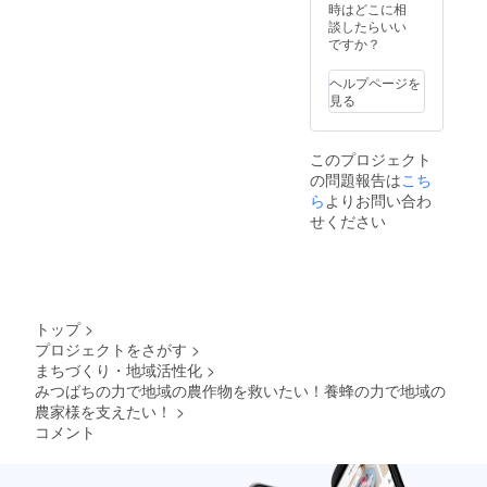
さい。
しま
加人数
時はどこに相
※勉強会
す。ご
をご記
談したらいい
の日程
参加人
入お願
ですか？
を調整
数が少
いいた
いたし
ない時
しま
ヘルプページを
ます。
は増や
す。 ※
見る
当方が
しま
地域の
ご指定
す。 ※
子供会
くだ
写真は
様、ご
このプロジェクト
さった
250g相
支援団
の問題報告は
こち
会場ま
当の瓶
体様、
で赴き
です。
ら
よりお問い合わ
女性部
ます。
※はちみ
会様、
せください
（交通
つは一
ご近所
費はこ
歳未満
のお仲
ちらで
の乳児
間様、
用意し
およ
大歓迎
ま
び、一
です。
す。）
歳未満
※現地ま
トップ
>
勉強会
の幼児
での交
プロジェクトをさがす
>
の開催
へ与え
通費な
まちづくり・地域活性化
>
時期
ないで
どは支
は、
くださ
みつばちの力で地域の農作物を救いたい！養蜂の力で地域の
援者様
2024年
い。 ※
のご負
農家様を支えたい！
>
10月～
原材料
担とさ
コメント
11月頃
及び添
せてい
を予定
加物等
ただき
してい
の食品
ます。