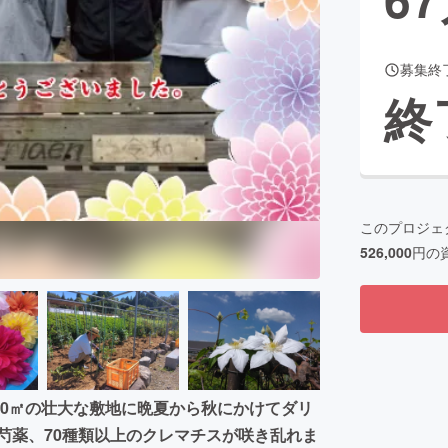
募集終
CAMPFIRE for Social Good
CAMPFIRE Creation
終
CAMPFIREふるさと納税
machi-ya
コミュニティ
このプロジェ
526,000
円の
00㎡の壮大な敷地に晩夏から秋にかけてダリ
牡丹・芍薬、70種類以上のクレマチスが咲き乱れま