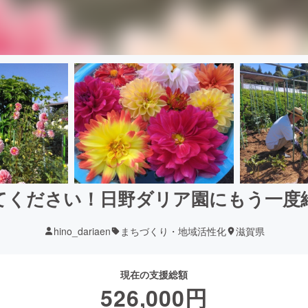
てください！日野ダリア園にもう一度
hino_dariaen
まちづくり・地域活性化
滋賀県
現在の支援総額
526,000
円