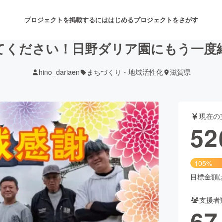
プロジェクトを掲載するには
はじめる
プロジェクトをさがす
てください！日野ダリア園にもう一度
hino_dariaen
まちづくり・地域活性化
滋賀県
注目のリターン
注目の新着プロジェクト
募集終了が近いプロジェクト
も
現在の
音楽
舞台・パフォーマンス
52
ゲーム・サービス開発
フード・飲食店
105%
書籍・雑誌出版
アニメ・漫画
目標金額は5
支援者
チャレンジ
ビューティー・ヘルスケ
67