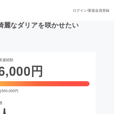
ログイン
/
新規会員登録
綺麗なダリアを咲かせたい
うすぐ公開されます
支援総額
プロダクト
6,000
円
ファッション
スポーツ
00,000円
数
ア
ソーシャルグッド
人