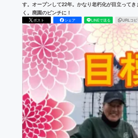
す。オープンして22年。かなり老朽化が目立って
く。廃園のピンチに！
ポスト
シェア
LINEで送る
URLコ