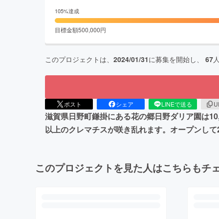
105
%達成
目標金額
500,000
円
このプロジェクトは、
2024/01/31
に募集を開始し、
67
ポスト
シェア
LINEで送る
U
滋賀県日野町鎌掛にある花の郷日野ダリア園は10,0
以上のクレマチスが咲き乱れます。オープンして
このプロジェクトを見た人はこちらもチ