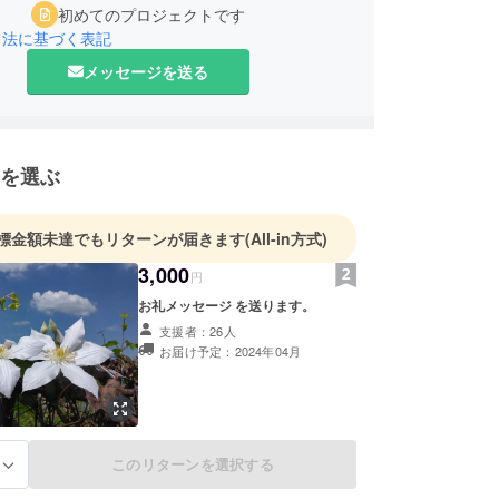
初めてのプロジェクトです
引法に基づく表記
メッセージを送る
を選ぶ
標金額未達でもリターンが届きます
(All-in方式)
3,000
円
お礼メッセージ を送ります。
支援者：26人
お届け予定：2024年04月
このリターンを選択する
る