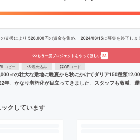
人の支援により
526,000
円の資金を集め、
2024/03/15
に募集を終了しま
もう一度プロジェクトをやってほしい
28
RLコピー
埋め込み
QRコード
00㎡の壮大な敷地に晩夏から秋にかけてダリア150種類12,00
22年。かなり老朽化が目立ってきました。スタッフも激減。
ェックしています