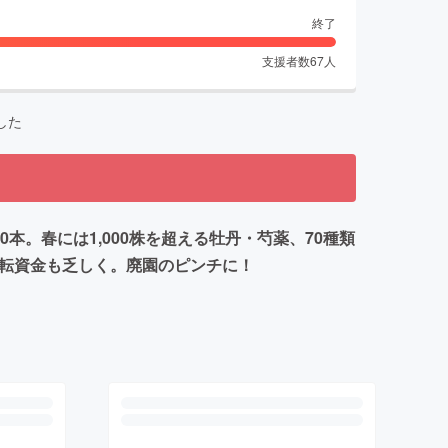
終了
支援者数
67
人
した
0本。春には1,000株を超える牡丹・芍薬、70種類
運転資金も乏しく。廃園のピンチに！